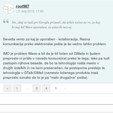
root987
::
5. avg 2010, 17:50
No, zdaj so tudi pri Googlu priznali, da nihče točno ne ve, za kaj
bi naj bil Wave uporaben, in ustavili razvoj.
Seveda vemo za kaj je uporaben - kolaboracija. Resna
komunikacija preko elektronske pošte je še vedno lahko problem.
IMO je problem Wave-a bil da je bil ločen od GMaila in ljudem
preprosto ni prišlo v navado komunicirat preko le-tega, tako pa tudi
zastopim njihove besede, da bo ta tehnologija našla mesto v
drugih izdelkih in ne bom presenečen, če postopoma preidejo te
tehnologije v GTalk/GMail (namesto ločenega produkta imaš
preprosto oznako da to je pa "malo drugačna" pošta).
...
5
»
«
1
3
4