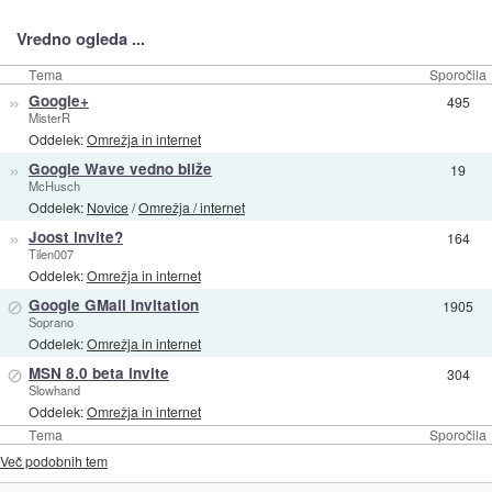
Vredno ogleda ...
Tema
Sporočila
»
Google+
495
MisterR
Oddelek:
Omrežja in internet
»
Google Wave vedno bliže
19
McHusch
Oddelek:
Novice
/
Omrežja / internet
»
Joost invite?
164
Tilen007
Oddelek:
Omrežja in internet
⊘
Google GMail Invitation
1905
Soprano
Oddelek:
Omrežja in internet
⊘
MSN 8.0 beta invite
304
Slowhand
Oddelek:
Omrežja in internet
Tema
Sporočila
Več podobnih tem