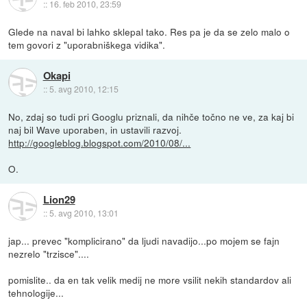
::
16. feb 2010, 23:59
Glede na naval bi lahko sklepal tako. Res pa je da se zelo malo o
tem govori z "uporabniškega vidika".
Okapi
::
5. avg 2010, 12:15
No, zdaj so tudi pri Googlu priznali, da nihče točno ne ve, za kaj bi
naj bil Wave uporaben, in ustavili razvoj.
http://googleblog.blogspot.com/2010/08/...
O.
Lion29
::
5. avg 2010, 13:01
jap... prevec "komplicirano" da ljudi navadijo...po mojem se fajn
nezrelo "trzisce"....
pomislite.. da en tak velik medij ne more vsilit nekih standardov ali
tehnologije...