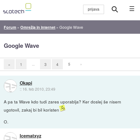
☰
Forum
»
Omrežja in internet
»
Google Wave
Google Wave
...
5
»
«
1
3
4
Okapi
::
16. feb 2010, 23:49
A pa ta Wave kdo tudi zares uporablja? Ker doslej še nisem
ugotovil, zakaj bi bil koristen
O.
Icematxyz