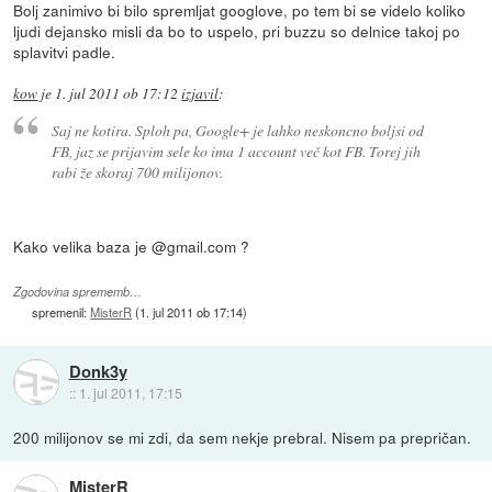
Bolj zanimivo bi bilo spremljat googlove, po tem bi se videlo koliko
ljudi dejansko misli da bo to uspelo, pri buzzu so delnice takoj po
splavitvi padle.
kow
je
1. jul 2011 ob 17:12
izjavil
:
Saj ne kotira. Sploh pa, Google+ je lahko neskoncno boljsi od
FB, jaz se prijavim sele ko ima 1 account več kot FB. Torej jih
rabi že skoraj 700 milijonov.
Kako velika baza je @gmail.com ?
Zgodovina sprememb…
spremenil:
MisterR
(
1. jul 2011 ob 17:14
)
Donk3y
::
1. jul 2011, 17:15
200 milijonov se mi zdi, da sem nekje prebral. Nisem pa prepričan.
MisterR