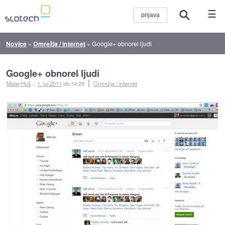
☰
Novice
»
Omrežja / internet
»
Google+ obnorel ljudi
Google+ obnorel ljudi
Matej Huš
::
1. jul 2011
ob 14:28
Omrežja / internet