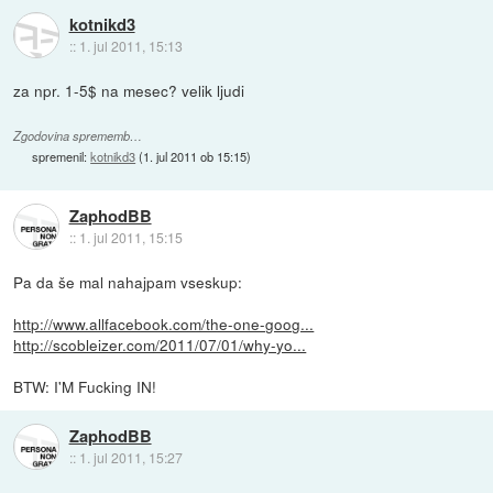
kotnikd3
::
1. jul 2011, 15:13
za npr. 1-5$ na mesec? velik ljudi
Zgodovina sprememb…
spremenil:
kotnikd3
(
1. jul 2011 ob 15:15
)
ZaphodBB
::
1. jul 2011, 15:15
Pa da še mal nahajpam vseskup:
http://www.allfacebook.com/the-one-goog...
http://scobleizer.com/2011/07/01/why-yo...
BTW: I'M Fucking IN!
ZaphodBB
::
1. jul 2011, 15:27