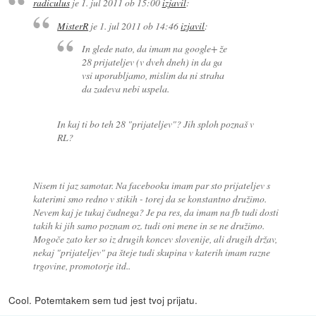
radiculus
je
1. jul 2011 ob 15:00
izjavil
:
MisterR
je
1. jul 2011 ob 14:46
izjavil
:
In glede nato, da imam na google+ že
28 prijateljev (v dveh dneh) in da ga
vsi uporabljamo, mislim da ni straha
da zadeva nebi uspela.
In kaj ti bo teh 28 "prijateljev"? Jih sploh poznaš v
RL?
Nisem ti jaz samotar. Na facebooku imam par sto prijateljev s
katerimi smo redno v stikih - torej da se konstantno družimo.
Nevem kaj je tukaj čudnega? Je pa res, da imam na fb tudi dosti
takih ki jih samo poznam oz. tudi oni mene in se ne družimo.
Mogoče zato ker so iz drugih koncev slovenije, ali drugih držav,
nekaj "prijateljev" pa šteje tudi skupina v katerih imam razne
trgovine, promotorje itd..
Cool. Potemtakem sem tud jest tvoj prijatu.