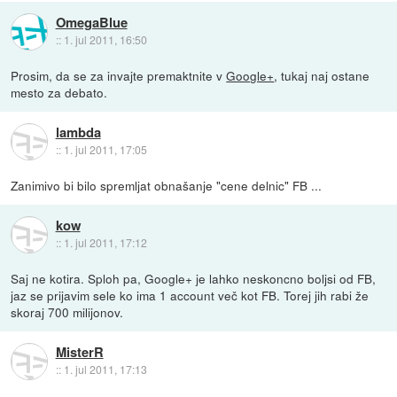
OmegaBlue
::
1. jul 2011, 16:50
Prosim, da se za invajte premaktnite v
Google+
, tukaj naj ostane
mesto za debato.
lambda
::
1. jul 2011, 17:05
Zanimivo bi bilo spremljat obnašanje "cene delnic" FB ...
kow
::
1. jul 2011, 17:12
Saj ne kotira. Sploh pa, Google+ je lahko neskoncno boljsi od FB,
jaz se prijavim sele ko ima 1 account več kot FB. Torej jih rabi že
skoraj 700 milijonov.
MisterR
::
1. jul 2011, 17:13