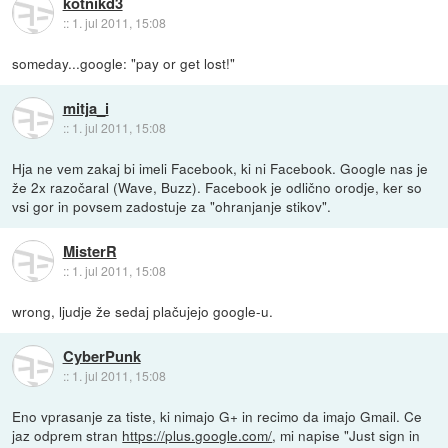
kotnikd3
::
1. jul 2011, 15:08
someday...google: "pay or get lost!"
mitja_i
::
1. jul 2011, 15:08
Hja ne vem zakaj bi imeli Facebook, ki ni Facebook. Google nas je
že 2x razočaral (Wave, Buzz). Facebook je odlično orodje, ker so
vsi gor in povsem zadostuje za "ohranjanje stikov".
MisterR
::
1. jul 2011, 15:08
wrong, ljudje že sedaj plačujejo google-u.
CyberPunk
::
1. jul 2011, 15:08
Eno vprasanje za tiste, ki nimajo G+ in recimo da imajo Gmail. Ce
jaz odprem stran
https://plus.google.com/
, mi napise "Just sign in