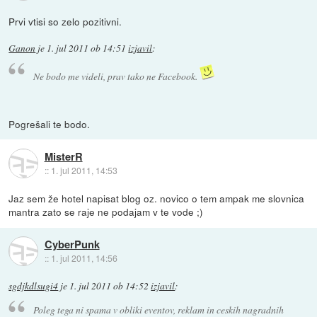
Prvi vtisi so zelo pozitivni.
Ganon
je
1. jul 2011 ob 14:51
izjavil
:
Ne bodo me videli, prav tako ne Facebook.
Pogrešali te bodo.
MisterR
::
1. jul 2011, 14:53
Jaz sem že hotel napisat blog oz. novico o tem ampak me slovnica
mantra zato se raje ne podajam v te vode ;)
CyberPunk
::
1. jul 2011, 14:56
sgdjkdlsugi4
je
1. jul 2011 ob 14:52
izjavil
:
Poleg tega ni spama v obliki eventov, reklam in ceskih nagradnih