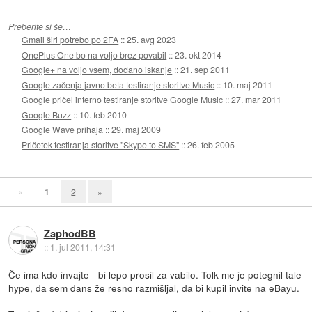
Preberite si še…
Gmail širi potrebo po 2FA
::
25. avg 2023
OnePlus One bo na voljo brez povabil
::
23. okt 2014
Google+ na voljo vsem, dodano iskanje
::
21. sep 2011
Google začenja javno beta testiranje storitve Music
::
10. maj 2011
Google pričel interno testiranje storitve Google Music
::
27. mar 2011
Google Buzz
::
10. feb 2010
Google Wave prihaja
::
29. maj 2009
Pričetek testiranja storitve "Skype to SMS"
::
26. feb 2005
«
1
2
»
ZaphodBB
::
1. jul 2011, 14:31
Če ima kdo invajte - bi lepo prosil za vabilo. Tolk me je potegnil tale
hype, da sem dans že resno razmišljal, da bi kupil invite na eBayu.