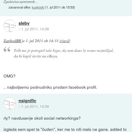
Zgodovina sprememb…
zavaroval slike:
kuglvinkl
(
1. jul 2011 ob 15:53
)
sleby
::
1. jul 2011, 14:38
ZaphodBB
je
1. jul 2011 ob 14:31
izjavil
:
Tolk me je potegnil tale hype, da sem dans že resno razmišljal,
da bi kupil invite na eBayu.
OMG?
.. najboljsemu podnudniku prodam facebook profil.
nsignific
::
1. jul 2011, 14:39
rly? navdusenje okoli social networkinga?
izgleda sem spet ta "čuden", ker me to niti malo ne gane. added to