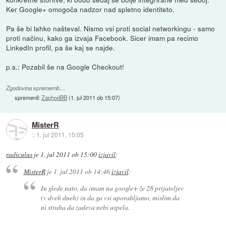
Ker Google+ omogoča nadzor nad spletno identiteto.
Pa še bi lahko našteval. Nismo vsi proti social networkingu - samo
proti načinu, kako ga izvaja Facebook. Sicer imam pa recimo
LinkedIn profil, pa še kaj se najde.
p.s.: Pozabil še na Google Checkout!
Zgodovina sprememb…
spremenil:
ZaphodBB
(
1. jul 2011 ob 15:07
)
MisterR
::
1. jul 2011, 15:05
radiculus
je
1. jul 2011 ob 15:00
izjavil
:
MisterR
je
1. jul 2011 ob 14:46
izjavil
:
In glede nato, da imam na google+ že 28 prijateljev
(v dveh dneh) in da ga vsi uporabljamo, mislim da
ni straha da zadeva nebi uspela.