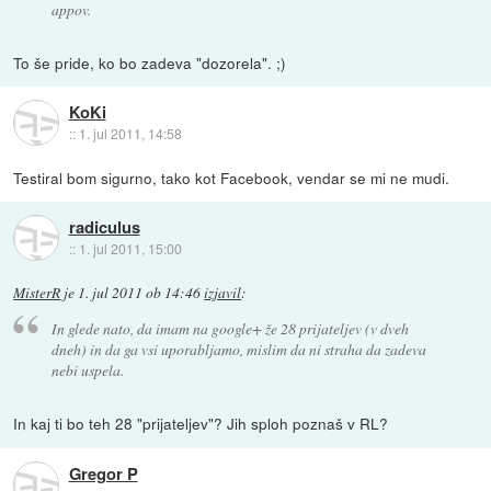
appov.
To še pride, ko bo zadeva "dozorela". ;)
KoKi
::
1. jul 2011, 14:58
Testiral bom sigurno, tako kot Facebook, vendar se mi ne mudi.
radiculus
::
1. jul 2011, 15:00
MisterR
je
1. jul 2011 ob 14:46
izjavil
:
In glede nato, da imam na google+ že 28 prijateljev (v dveh
dneh) in da ga vsi uporabljamo, mislim da ni straha da zadeva
nebi uspela.
In kaj ti bo teh 28 "prijateljev"? Jih sploh poznaš v RL?
Gregor P