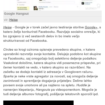
Google Hangout
vir:
Heise
- Google je v torek začel javno testiranje storitve
Google+
, s
Heise
katero želijo konkurirati Facebooku. Razvijajo socialno omrežje, ki
bo zgrajeno iz več sestavnih delov in bo imelo večjo
strukturiranost od Facebooka.
so krogi oziroma opisneje prevedeno skupine, v katere
Circles
uporabniki razvrstijo svoje kontakte. Delujejo podobno kot skupine
na Facebooku, saj omogočajo bolj selektivno deljenje podatkov.
Vsakokrat določimo, katera skupina vidi posamezne prispevke, pri
čemer kontakti ne vedo, v katero skupino so razvrščeni. Na
začetku se dodajo kontakti iz adresarja v Googlovem računu.
je neke vrste agregator za novosti, saj omogoča deljenje
Sparks
zanimivosti in spremljanje dogajanja prijateljev. Delimo lahko
povsem svoje umotvore ali pa najdeno na spletu.
je
Huddle
namenjen klepetanju,
pa videopomenkom. Mogoče je
Hangouts
tudi deljenje albumov fotografij, pošiljanje tekstovnih sporočil ipd.