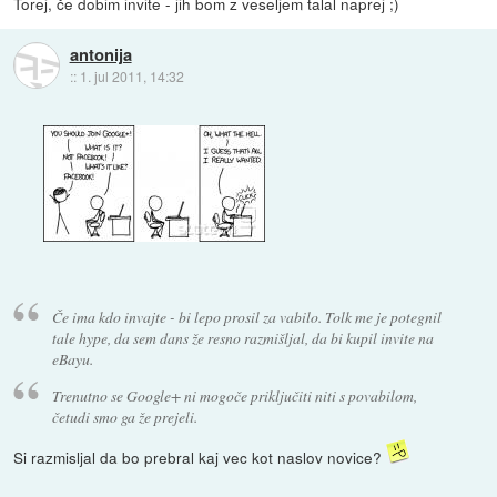
Torej, če dobim invite - jih bom z veseljem talal naprej ;)
antonija
::
1. jul 2011, 14:32
Če ima kdo invajte - bi lepo prosil za vabilo. Tolk me je potegnil
tale hype, da sem dans že resno razmišljal, da bi kupil invite na
eBayu.
Trenutno se Google+ ni mogoče priključiti niti s povabilom,
četudi smo ga že prejeli.
Si razmisljal da bo prebral kaj vec kot naslov novice?