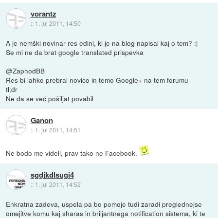
vorantz
::
1. jul 2011, 14:50
A je nemški novinar res edini, ki je na blog napisal kaj o tem? :|
Se mi ne da brat google translated prispevka
@ZaphodBB
Res bi lahko prebral novico in temo Google+ na tem forumu
tl;dr
Ne da se več pošiljat povabil
Ganon
::
1. jul 2011, 14:51
Ne bodo me videli, prav tako ne Facebook.
sgdjkdlsugi4
::
1. jul 2011, 14:52
Enkratna zadeva, uspela pa bo pomoje tudi zaradi preglednejse
omejitve komu kaj sharas in briljantnega notification sistema, ki te