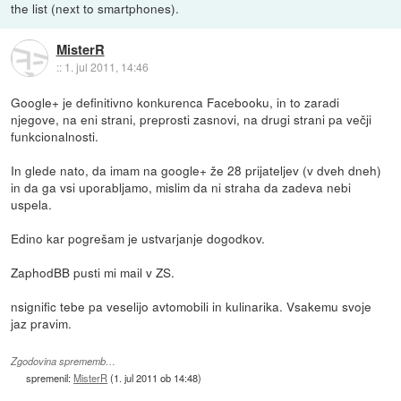
the list (next to smartphones).
MisterR
::
1. jul 2011, 14:46
Google+ je definitivno konkurenca Facebooku, in to zaradi
njegove, na eni strani, preprosti zasnovi, na drugi strani pa večji
funkcionalnosti.
In glede nato, da imam na google+ že 28 prijateljev (v dveh dneh)
in da ga vsi uporabljamo, mislim da ni straha da zadeva nebi
uspela.
Edino kar pogrešam je ustvarjanje dogodkov.
ZaphodBB pusti mi mail v ZS.
nsignific tebe pa veselijo avtomobili in kulinarika. Vsakemu svoje
jaz pravim.
Zgodovina sprememb…
spremenil:
MisterR
(
1. jul 2011 ob 14:48
)