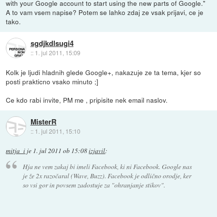
with your Google account to start using the new parts of Google."
A to vam vsem napise? Potem se lahko zdaj ze vsak prijavi, ce je
tako.
sgdjkdlsugi4
::
1. jul 2011, 15:09
Kolk je ljudi hladnih glede Google+, nakazuje ze ta tema, kjer so
posti prakticno vsako minuto ;]
Ce kdo rabi invite, PM me , pripisite nek email naslov.
MisterR
::
1. jul 2011, 15:10
mitja_i
je
1. jul 2011 ob 15:08
izjavil
:
Hja ne vem zakaj bi imeli Facebook, ki ni Facebook. Google nas
je že 2x razočaral (Wave, Buzz). Facebook je odlično orodje, ker
so vsi gor in povsem zadostuje za "ohranjanje stikov".