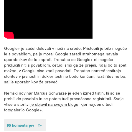
Google+ je začel delovati v noči na sredo. Pristopiti je bilo mogoče
le s povabilom, pa je moral Google zaradi strahotnega navala
uporabnikov še to zapreti. Trenutno se Google+ ni mogoče
priključiti niti s povabilom, četudi smo ga že prejeli. Kdaj bo to spet
možno, v Googlu niso znali povedati. Trenutno namreč testirajo
storitev v javnosti in dokler testi ne bodo končani, razširitev ne bo,
saj je uporabnikov že preveč.
Nemški novinar Marcus Schwarze je eden izmed tistih, ki so se
prebili do povabila in se potem tudi pravočasno registrirali. Svoje
vtise o storitvi
je objavil na svojem blogu
, kjer najdemo tudi
fotogalerijo Google+
.
95 komentarjev