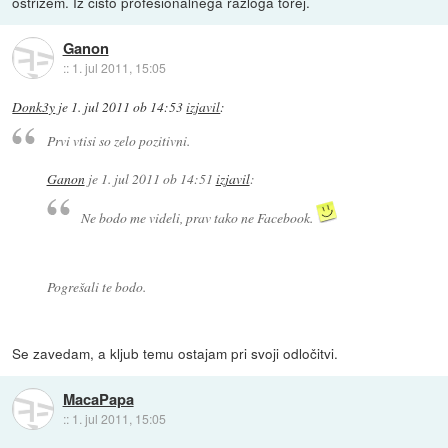
ostrižem. Iz čisto profesionalnega razloga torej.
Ganon
::
1. jul 2011, 15:05
Donk3y
je
1. jul 2011 ob 14:53
izjavil
:
Prvi vtisi so zelo pozitivni.
Ganon
je
1. jul 2011 ob 14:51
izjavil
:
Ne bodo me videli, prav tako ne Facebook.
Pogrešali te bodo.
Se zavedam, a kljub temu ostajam pri svoji odločitvi.
MacaPapa
::
1. jul 2011, 15:05