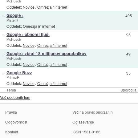
McHusch
Oddelek:
Novice
/
Omrežja / internet
»
Google+
495
MisterR
Oddelek:
Omrežja in internet
»
Google+ obnorel ljudi
95
McHusch
Oddelek:
Novice
/
Omrežja / internet
»
Google+ zbral 18 milijonov uporabnikov
49
McHusch
Oddelek:
Novice
/
Omrežja / internet
»
Google Buzz
35
PrimozR
Oddelek:
Novice
/
Omrežja / internet
Tema
Sporočila
Več podobnih tem
Pravila
Večina pravic pridržanih
Odgovornost
Oglaševanje
Kontakt
ISSN 1581-0186