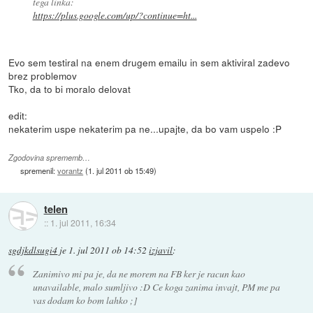
tega linka:
https://plus.google.com/up/?continue=ht...
Evo sem testiral na enem drugem emailu in sem aktiviral zadevo
brez problemov
Tko, da to bi moralo delovat
edit:
nekaterim uspe nekaterim pa ne...upajte, da bo vam uspelo :P
Zgodovina sprememb…
spremenil:
vorantz
(
1. jul 2011 ob 15:49
)
telen
::
1. jul 2011, 16:34
sgdjkdlsugi4
je
1. jul 2011 ob 14:52
izjavil
:
Zanimivo mi pa je, da ne morem na FB ker je racun kao
unavailable, malo sumljivo :D Ce koga zanima invajt, PM me pa
vas dodam ko bom lahko ;]