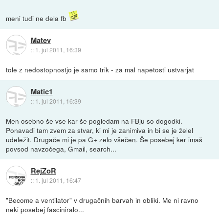
meni tudi ne dela fb
Matev
::
1. jul 2011, 16:39
tole z nedostopnostjo je samo trik - za mal napetosti ustvarjat
Matic1
::
1. jul 2011, 16:39
Men osebno še vse kar še pogledam na FBju so dogodki.
Ponavadi tam zvem za stvar, ki mi je zanimiva in bi se je želel
udeležit. Drugače mi je pa G+ zelo všečen. Še posebej ker imaš
povsod navzočega, Gmail, search...
RejZoR
::
1. jul 2011, 16:47
"Become a ventilator" v drugačnih barvah in obliki. Me ni ravno
neki posebej fasciniralo...