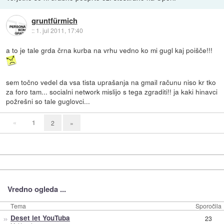
gruntfürmich
::
1. jul 2011, 17:40
a to je tale grda črna kurba na vrhu vedno ko mi gugl kaj poišče!!!
sem točno vedel da vsa tista uprašanja na gmail računu niso kr tko
za foro tam... socialni network mislijo s tega zgraditi!! ja kaki hinavci
požrešni so tale guglovci...
«
1
2
»
Vredno ogleda ...
Tema
Sporočila
»
Deset let YouTuba
23