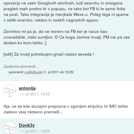
opozarja na vseh Googlovih storitvah, tudi searchu in omogoca
pregled vseh postov kr v popupu, ne tako kot FB ki te samo linka
na post. Taka integracija je manjkala Wave-u. Poleg tega ni spama
v obliki eventov, reklam in ceskih nagradnih appov.
Zanimivo mi pa je, da ne morem na FB ker je racun kao
unavailable, malo sumljivo :D Ce koga zanima invajt, PM me pa vas
dodam ko bom lahko ;]
[edit] Za invajt potrebujem gmail naslov seveda !
Zgodovina sprememb…
spremenil:
sgdjkdlsugi4
(
1. jul 2011 ob 15:05
)
antonija
::
1. jul 2011, 14:53
Aja, ce se kdo slucajno prepozna v zgonjem strip(k)u bi IMO lahko
zadevo vsaj mickeno premislil...
Donk3y
::
1. jul 2011, 14:53