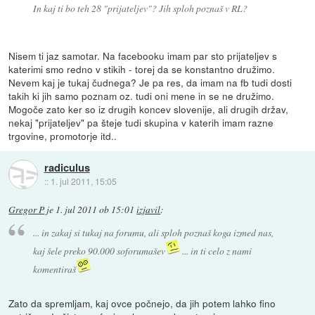
In kaj ti bo teh 28 "prijateljev"? Jih sploh poznaš v RL?
Nisem ti jaz samotar. Na facebooku imam par sto prijateljev s
katerimi smo redno v stikih - torej da se konstantno družimo.
Nevem kaj je tukaj čudnega? Je pa res, da imam na fb tudi dosti
takih ki jih samo poznam oz. tudi oni mene in se ne družimo.
Mogoče zato ker so iz drugih koncev slovenije, ali drugih držav,
nekaj "prijateljev" pa šteje tudi skupina v katerih imam razne
trgovine, promotorje itd..
radiculus
::
1. jul 2011, 15:05
Gregor P
je
1. jul 2011 ob 15:01
izjavil
:
... in zakaj si tukaj na forumu, ali sploh poznaš koga izmed nas,
kaj šele preko 90.000 soforumašev
... in ti celo z nami
komentiraš
Zato da spremljam, kaj ovce počnejo, da jih potem lahko fino