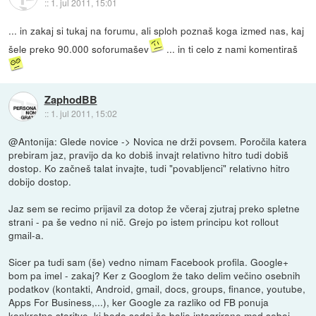
::
1. jul 2011, 15:01
... in zakaj si tukaj na forumu, ali sploh poznaš koga izmed nas, kaj
šele preko 90.000 soforumašev
... in ti celo z nami komentiraš
ZaphodBB
::
1. jul 2011, 15:02
@Antonija: Glede novice -> Novica ne drži povsem. Poročila katera
prebiram jaz, pravijo da ko dobiš invajt relativno hitro tudi dobiš
dostop. Ko začneš talat invajte, tudi "povabljenci" relativno hitro
dobijo dostop.
Jaz sem se recimo prijavil za dotop že včeraj zjutraj preko spletne
strani - pa še vedno ni nič. Grejo po istem principu kot rollout
gmail-a.
Sicer pa tudi sam (še) vedno nimam Facebook profila. Google+
bom pa imel - zakaj? Ker z Googlom že tako delim večino osebnih
podatkov (kontakti, Android, gmail, docs, groups, finance, youtube,
Apps For Business,...), ker Google za razliko od FB ponuja
konkretne storitve, ki bodo sedaj še bolje integrirane med seboj.