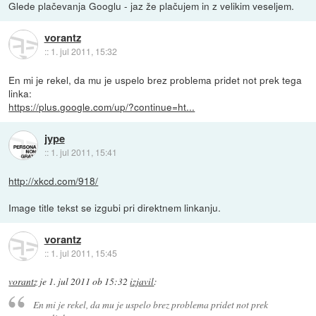
Glede plačevanja Googlu - jaz že plačujem in z velikim veseljem.
vorantz
::
1. jul 2011, 15:32
En mi je rekel, da mu je uspelo brez problema pridet not prek tega
linka:
https://plus.google.com/up/?continue=ht...
jype
::
1. jul 2011, 15:41
http://xkcd.com/918/
Image title tekst se izgubi pri direktnem linkanju.
vorantz
::
1. jul 2011, 15:45
vorantz
je
1. jul 2011 ob 15:32
izjavil
:
En mi je rekel, da mu je uspelo brez problema pridet not prek