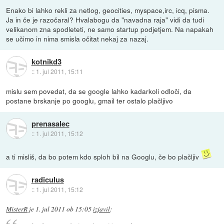
Enako bi lahko rekli za netlog, geocities, myspace,irc, icq, pisma.
Ja in če je razočaral? Hvalabogu da "navadna raja" vidi da tudi
velikanom zna spodleteti, ne samo startup podjetjem. Na napakah
se učimo in nima smisla očitat nekaj za nazaj.
kotnikd3
::
1. jul 2011, 15:11
mislu sem povedat, da se google lahko kadarkoli odloči, da
postane brskanje po googlu, gmail ter ostalo plačljivo
prenasalec
::
1. jul 2011, 15:12
a ti misliš, da bo potem kdo sploh bil na Googlu, če bo plačljiv
radiculus
::
1. jul 2011, 15:12
MisterR
je
1. jul 2011 ob 15:05
izjavil
: