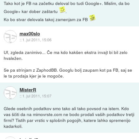
Tako kot je FB na začetku deloval bo tudi Google+. Mislim, da bo
Google+ kar dober zaštartu
.
Ko bo stvar delovala takoj zamenjam za FB
max00slo
::
1. jul 2011, 15:06
Uf, zgleda zanimivo... Če ma kdo kakšen ekstra invajt bi bil zelo
hvaležen.
Se pa strinjam z ZaphodBB. Googlu bolj zaupam kot pa FB, saj se
le ta prodaja kjer je le mogoče.
MisterR
::
1. jul 2011, 15:07
Glede osebnih podatkov smo tako ali tako povsod na istem. Kdo
vas ščiti da na mimovrste.com ne bodo prodali vaših podatkov tretji
firmi? Tistih par vrstic v splošnih pogojih, katere lahko spremenijo
kadarkoli.