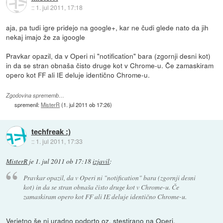
::
1. jul 2011, 17:18
aja, pa tudi igre pridejo na google+, kar ne čudi glede nato da jih
nekaj imajo že za igoogle
Pravkar opazil, da v Operi ni "notification" bara (zgornji desni kot)
in da se stran obnaša čisto druge kot v Chrome-u. Če zamaskiram
opero kot FF ali IE deluje identično Chrome-u.
Zgodovina sprememb…
spremenil:
MisterR
(
1. jul 2011 ob 17:26
)
techfreak :)
::
1. jul 2011, 17:33
MisterR
je
1. jul 2011 ob 17:18
izjavil
:
Pravkar opazil, da v Operi ni "notification" bara (zgornji desni
kot) in da se stran obnaša čisto druge kot v Chrome-u. Če
zamaskiram opero kot FF ali IE deluje identično Chrome-u.
Verjetno še ni uradno podprto oz. stestirano na Operi.