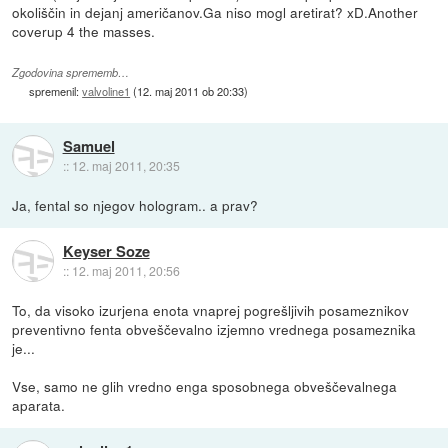
okoliščin in dejanj američanov.Ga niso mogl aretirat? xD.Another
coverup 4 the masses.
Zgodovina sprememb…
spremenil:
valvoline1
(
12. maj 2011 ob 20:33
)
Samuel
::
12. maj 2011, 20:35
Ja, fental so njegov hologram.. a prav?
Keyser Soze
::
12. maj 2011, 20:56
To, da visoko izurjena enota vnaprej pogrešljivih posameznikov
preventivno fenta obveščevalno izjemno vrednega posameznika
je...
Vse, samo ne glih vredno enga sposobnega obveščevalnega
aparata.