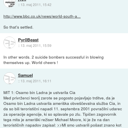
::
13. maj 2011, 15:42
http://www.bbc.co.uk/news/world-south-a...
So that's settled.
Pyr0Beast
::
13. maj 2011, 15:59
In other words. 2 suicide bombers successful in blowing
themselves up. World cheers !
Samuel
::
13. maj 2011, 16:11
MIT 1: Osamo bin Ladna je ustvarila Cia
Med privrženci teorij zarote se pogosto pojavljajo trditve, da je
Osamo bin Ladna ustvarila ameriška obveščevalna služba Cia, in
da so bili teroristični napadi 11. septembra 2001 povračilni udarec
za operacije agencije, ki so splavale po zlu. Tipičen zagovornik
tega mita je ameriški režiser Michael Moore, ki je že na dan
terorističnih napadov zapisal: >>MI smo ustvarili pošast znano kot