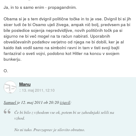
Ja, in to s samo enim - propagandnim.
Obama si je s tem dvignil politične točke in to je vse. Dvignil bi si jih
sicer tudi če bi Osamo ujeli živega, ampak nič bolj, predvsem pa bi
bile posledice sojenja nepredvidljive, novih političnih točk pa si
sigurno ne bi več mogel na ta račun nabirati. Uporabnih
obveščevalnih podatkov verjetno od njega ne bi dobili, ker je al
kaido itak vodil samo na simbolni ravni in tam v tisti svoji bajti
fantaziral o sveti vojni, podobno kot Hitler na koncu v svojem
bunkerju.
O.
Manu
::
13. maj 2011, 12:10
Samuel
je
12. maj 2011 ob 20:20
izjavil
:
Če bi bilo z vzhodom vse ok, potem bi se zahodnjaki selili na
vzhod.
No ni tako. Pravzaprav je silovito obratno.