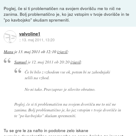
Poglej, če si ti problematičen na svojem dvorišču me to nič ne
zanima. Bolj problematično je, ko jaz vstopim v tvoje dvorišče in te
"po kavbojsko" skušam spremeniti.
valvoline1
::
13. maj 2011, 13:20
Manu
je
13. maj 2011 ob 12:10
izjavil
:
Samuel
je
12. maj 2011 ob 20:20
izjavil
:
Če bi bilo z vzhodom vse ok, potem bi se zahodnjaki
selili na vzhod.
No ni tako. Pravzaprav je silovito obratno.
Poglej, če si ti problematičen na svojem dvorišču me to nič ne
zanima. Bolj problematično je, ko jaz vstopim v tvoje dvorišče in
te "po kavbojsko" skušam spremeniti.
Tu se gre le za nafto in podobne zelo iskane
surovine,demokratične spremembe so samo šminka za javnost.