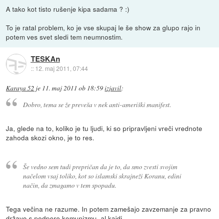
A tako kot tisto rušenje kipa sadama ? :)
To je ratal problem, ko je vse skupaj le še show za glupo rajo in
potem ves svet sledi tem neumnostim.
TESKAn
::
12. maj 2011, 07:44
Karaya 52
je
11. maj 2011 ob 18:59
izjavil
:
Dobro, tema se že preveša v nek anti-ameriški manifest.
Ja, glede na to, koliko je tu ljudi, ki so pripravljeni vreči vrednote
zahoda skozi okno, je to res.
Še vedno sem tudi prepričan da je to, da smo zvesti svojim
načelom vsaj toliko, kot so islamski skrajneži Koranu, edini
način, da zmagamo v tem spopadu.
Tega večina ne razume. In potem zamešajo zavzemanje za pravno
državo s podporo komunizmu, al kajdi, ...