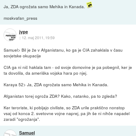
Ja, ZDA ogrožata samo Mehika in Kanada.
moskvafan_press
jype
::
12. maj 2011, 19:59
Samuel> Bil je že v Afganistanu, ko ga je CIA zahaklala v času
sovjetske okupacije
CIA ga ni nič haklala tam - od svoje domovine je pa pobegnil, ker je
ta dovolila, da ameriška vojska hara po njej.
Karaya 52> Ja, ZDA ogrožata samo Mehika in Kanada.
Afganistan torej ogroža ZDA? Kako, natanko, pa to zgleda?
Ker teroriste, ki pobijajo civiliste, so ZDA urile praktično nonstop
vsaj od konca 2. svetovne vojne naprej, pa jih še ni nihče napadel
zaradi "ogrožanja".
Samuel