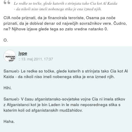
Le redke so točke, glede katerih s strinjata tako Cia kot Al Kaida
- da nikoli niso imeli nobenega stika je ena izmed njih.
CIA noče priznati, da je financirala teroriste, Osama pa noče
priznati, da je dobival denar od največjih sovražnikov vere. Čudno,
ne? Njihove izjave glede tega so zato vredne natanko 0.
O.
jype
::
13. maj 2011, 17:37
Samuel> Le redke so točke, glede katerih s strinjata tako Cia kot Al
Kaida - da nikoli niso imeli nobenega stika je ena izmed njih.
Hihi.
Samuel> V času afganistansko-sovjetske vojne Cia ni imela stikov
z Afganistanci kot je bin Laden in le malo neposrednega stika s
katerim koli od afganistanskih mudžahidov.
Haha.