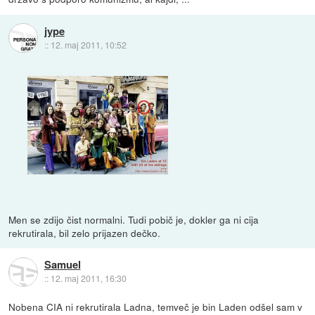
jype
::
12. maj 2011, 10:52
Men se zdijo čist normalni. Tudi pobič je, dokler ga ni cija
rekrutirala, bil zelo prijazen dečko.
Samuel
::
12. maj 2011, 16:30
Nobena CIA ni rekrutirala Ladna, temveč je bin Laden odšel sam v