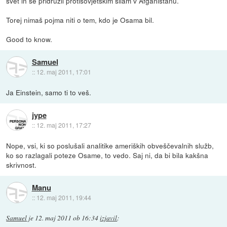
svet in se pridružil protisovjetskim silam v Afganistanu.
Torej nimaš pojma niti o tem, kdo je Osama bil.
Good to know.
Samuel
::
12. maj 2011, 17:01
Ja Einstein, samo ti to veš.
jype
::
12. maj 2011, 17:27
Nope, vsi, ki so poslušali analitike ameriških obveščevalnih služb,
ko so razlagali poteze Osame, to vedo. Saj ni, da bi bila kakšna
skrivnost.
Manu
::
12. maj 2011, 19:44
Samuel
je
12. maj 2011 ob 16:34
izjavil
: