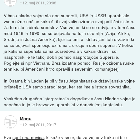
::
12. maj 2011, 20:08
V času hladne vojne sta obe supersili, USA in USSR uporabljale
vse možne načine kako širit svoj vpliv oziroma svoj politični sistem.
Za to nista izbirala sredstev. Vse vojne, ki so se odvijale v tem času
med 1946 in 1990, so se bojevale na tujih ozemljih (Azija, Afrika,
Srednja in Južna Amerika), kjer so umirali državljani teh držav in ki
so se bojevali spomočjo oziroma z orožjem obeh supersil. V kolikor
je kakšna supersila sama posredovala v kakšni državi, so
nasprotniki le te takoj dobili pomoč nasprotujoče Supersile.
Poglejte si npr Vietnam. Brez izdatne pomoči Rusije oziroma ruske
tehnike, bi Američani hitro opravili s severnimi komunajzerji.
In Osama bin Laden je bil v času Afganistanske državljanske vojne
prijatelj z USA samo zaradi tega, ker sta imela istega sovražnika.
Vsakršna drugačna interpretacija dogodkov v času Hladne vojne je
napačna in jo je brezveze uporabljat v današnjem kontekstu.
Manu
::
12. maj 2011, 20:17
Evo
spet ena novica
, ki kaže v smer, da za vojno v Iraku ni bilo