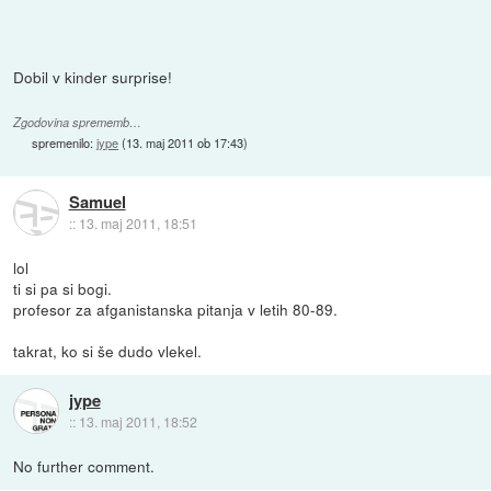
Dobil v kinder surprise!
Zgodovina sprememb…
spremenilo:
jype
(
13. maj 2011 ob 17:43
)
Samuel
::
13. maj 2011, 18:51
lol
ti si pa si bogi.
profesor za afganistanska pitanja v letih 80-89.
takrat, ko si še dudo vlekel.
jype
::
13. maj 2011, 18:52
No further comment.