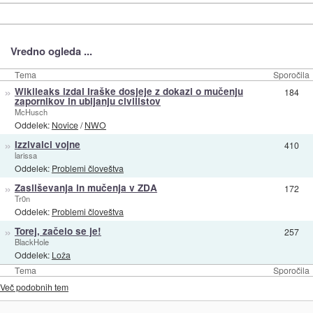
Vredno ogleda ...
Tema
Sporočila
»
Wikileaks izdal Iraške dosjeje z dokazi o mučenju
184
zapornikov in ubijanju civilistov
McHusch
Oddelek:
Novice
/
NWO
»
Izzivalci vojne
410
larissa
Oddelek:
Problemi človeštva
»
Zasliševanja in mučenja v ZDA
172
Tr0n
Oddelek:
Problemi človeštva
»
Torej, začelo se je!
257
BlackHole
Oddelek:
Loža
Tema
Sporočila
Več podobnih tem