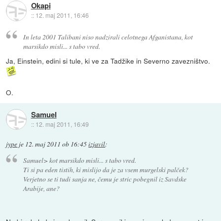
Okapi
::
12. maj 2011, 16:46
In leta 2001 Talibani niso nadzirali celotnega Afganistana, kot
marsikdo misli... s tabo vred.
Ja, Einstein, edini si tule, ki ve za Tadžike in Severno zavezništvo.
O.
Samuel
::
12. maj 2011, 16:49
jype
je
12. maj 2011 ob 16:45
izjavil
:
Samuel> kot marsikdo misli... s tabo vred.
Ti si pa eden tistih, ki mislijo da je za vsem murgelski palček?
Verjetno se ti tudi sanja ne, čemu je stric pobegnil iz Savdske
Arabije, ane?