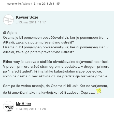
spremenilo:
Vajenc
(
13. maj 2011 ob 11:45
)
Keyser Soze
::
13. maj 2011, 11:17
@Vajenc
Osama je bil pomemben obveščevalni vir, ker je pomemben člen v
AlKaidi, zakaj ga potem preventivno ustrelit?
Osama ni bil pomemben obveščevalni vir, ker ni pomemben člen v
AlKaidi, zakaj ga potem preventivno ustrelit?
Either way je zadeva s stališča obveščevalne dejavnosti nesmisel.
V prvem primeru vržeš stran ogromno podatkov, v drugem primeru
pa "narediš zgled", ki ima lahko katastrofalno slabe posledice,
sploh če oseba ni več aktivna oz. ne predstavlja bistvene grožnje.
Sem pa še vedno mnenja, da Osama ni bil ubit. Ker ne verjamem,
da bi američani tako na kavbojsko rešili zadevo. Čeprav...
Mr Hilter
::
13. maj 2011, 11:28