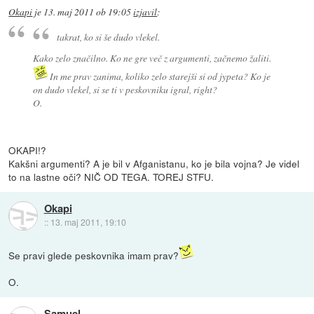
Okapi
je
13. maj 2011 ob 19:05
izjavil
:
takrat, ko si še dudo vlekel.
Kako zelo značilno. Ko ne gre več z argumenti, začnemo žaliti.
In me prav zanima, koliko zelo starejši si od jypeta? Ko je
on dudo vlekel, si se ti v peskovniku igral, right?
O.
OKAPI!?
Kakšni argumenti? A je bil v Afganistanu, ko je bila vojna? Je videl
to na lastne oči? NIČ OD TEGA. TOREJ STFU.
Okapi
::
13. maj 2011, 19:10
Se pravi glede peskovnika imam prav?
O.
Samuel