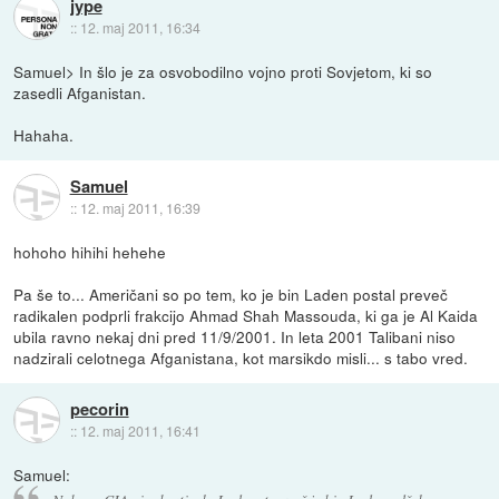
jype
::
12. maj 2011, 16:34
Samuel> In šlo je za osvobodilno vojno proti Sovjetom, ki so
zasedli Afganistan.
Hahaha.
Samuel
::
12. maj 2011, 16:39
hohoho hihihi hehehe
Pa še to... Američani so po tem, ko je bin Laden postal preveč
radikalen podprli frakcijo Ahmad Shah Massouda, ki ga je Al Kaida
ubila ravno nekaj dni pred 11/9/2001. In leta 2001 Talibani niso
nadzirali celotnega Afganistana, kot marsikdo misli... s tabo vred.
pecorin
::
12. maj 2011, 16:41
Samuel: