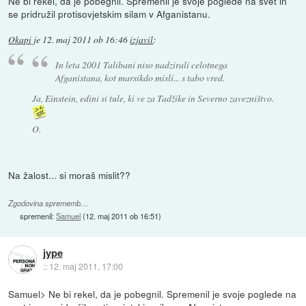
Ne bi rekel, da je pobegnil. Spremenil je svoje poglede na svet in
se pridružil protisovjetskim silam v Afganistanu.
Okapi
je
12. maj 2011 ob 16:46
izjavil
:
In leta 2001 Talibani niso nadzirali celotnega
Afganistana, kot marsikdo misli... s tabo vred.
Ja, Einstein, edini si tule, ki ve za Tadžike in Severno zavezništvo.
O.
Na žalost... si moraš mislit??
Zgodovina sprememb…
spremenil:
Samuel
(
12. maj 2011 ob 16:51
)
jype
::
12. maj 2011, 17:00
Samuel> Ne bi rekel, da je pobegnil. Spremenil je svoje poglede na