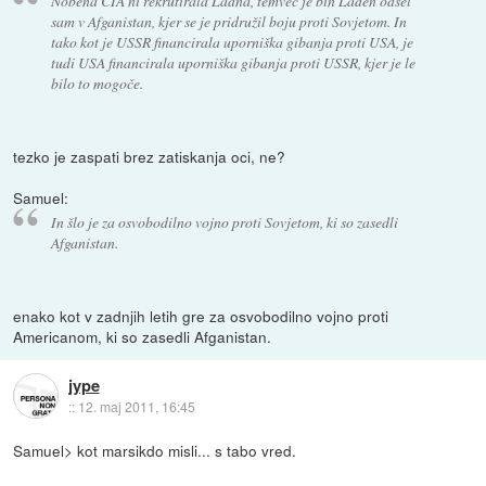
Nobena CIA ni rekrutirala Ladna, temveč je bin Laden odšel
sam v Afganistan, kjer se je pridružil boju proti Sovjetom. In
tako kot je USSR financirala uporniška gibanja proti USA, je
tudi USA financirala uporniška gibanja proti USSR, kjer je le
bilo to mogoče.
tezko je zaspati brez zatiskanja oci, ne?
Samuel:
In šlo je za osvobodilno vojno proti Sovjetom, ki so zasedli
Afganistan.
enako kot v zadnjih letih gre za osvobodilno vojno proti
Americanom, ki so zasedli Afganistan.
jype
::
12. maj 2011, 16:45
Samuel> kot marsikdo misli... s tabo vred.