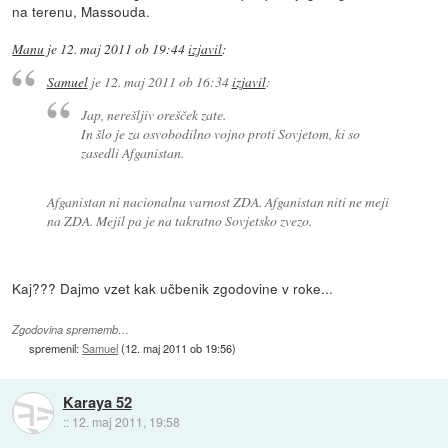
na terenu, Massouda.
Manu
je
12. maj 2011 ob 19:44
izjavil
:
Samuel
je
12. maj 2011 ob 16:34
izjavil
:
Jap, nerešljiv orešček zate.
In šlo je za osvobodilno vojno proti Sovjetom, ki so
zasedli Afganistan.
Afganistan ni nacionalna varnost ZDA. Afganistan niti ne meji
na ZDA. Mejil pa je na takratno Sovjetsko zvezo.
Kaj??? Dajmo vzet kak učbenik zgodovine v roke...
Zgodovina sprememb…
spremenil:
Samuel
(
12. maj 2011 ob 19:56
)
Karaya 52
::
12. maj 2011, 19:58