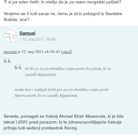
Ti si pa eden tistih, ki mislijo da je za vsem murgelski palček?
Verjetno se ti tudi sanja ne, čemu je stric pobegnil iz Savdske
Arabije, ane?
Samuel
::
12. maj 2011, 16:45
pecorin
je
12. maj 2011 ob 16:41
izjavil
:
In šlo je za osvobodilno vojno proti Sovjetom, ki so
zasedli Afganistan.
enako kot v zadnjih letih gre za osvobodilno vojno proti
Americanom, ki so zasedli Afganistan.
Seveda, pomagali so frakciji Ahmad Shah Massouda, ki je bila
takrat l.2001 pred porazom. Iz te zdravorazmišljajoče frakcije
prihaja tudi sedanji predsednik Karzaj.