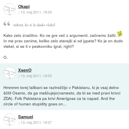
Okapi
::
13. maj 2011, 19:05
takrat, ko si še dudo vlekel.
Kako zelo značilno. Ko ne gre več z argumenti, začnemo žaliti.
In me prav zanima, koliko zelo starejši si od jypeta? Ko je on dudo
vlekel, si se ti v peskovniku igral, right?
O.
XsenO
::
13. maj 2011, 19:05
Hmmmm torej talibani se raztrežčijo v Pakistanu, ki je vsaj delno
ščitil Osamo, da ga maščujejo(namesto, da bi se med pravi krivci
ZDA). Folk Pakistana pa krivi Amerigose za ta napad. And the
circle of human stupidity goes on...
Samuel
::
13. maj 2011, 19:07