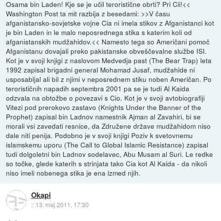
Osama bin Laden! Kje se je učil teroristične obrti? Pri Cii!<<
Washington Post ta mit razbija z besedami: >>V času
afganistansko-sovjetske vojne Cia ni imela stikov z Afganistanci kot
je bin Laden in le malo neposrednega stika s katerim koli od
afganistanskih mudžahidov.<< Namesto tega so Američani pomoč
Afganistanu dovajali preko pakistanske obveščevalne službe ISI.
Kot je v svoji knjigi z naslovom Medvedja past (The Bear Trap) leta
1992 zapisal brigadni general Mohamad Jusaf, mudžahide ni
usposabljal ali bil z njimi v neposrednem stiku noben Američan. Po
terorističnih napadih septembra 2001 pa se je tudi Al Kaida
odzvala na obtožbe o povezavi s Cio. Kot je v svoji avtobiografiji
Vitezi pod prerokovo zastavo (Knights Under the Banner of the
Prophet) zapisal bin Ladnov namestnik Ajman al Zavahiri, bi se
morali vsi zavedati resnice, da Združene države mudžahidom niso
dale niti penija. Podobno je v svoji knjigi Poziv k svetovnemu
islamskemu uporu (The Call to Global Islamic Resistance) zapisal
tudi dolgoletni bin Ladnov sodelavec, Abu Musam al Suri. Le redke
so točke, glede katerih s strinjata tako Cia kot Al Kaida - da nikoli
niso imeli nobenega stika je ena izmed njih.
Okapi
::
13. maj 2011, 17:30