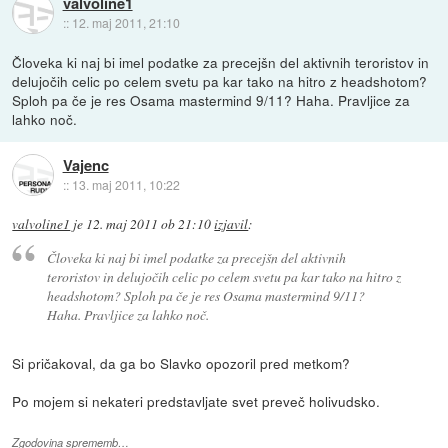
valvoline1
::
12. maj 2011, 21:10
Človeka ki naj bi imel podatke za precejšn del aktivnih teroristov in
delujočih celic po celem svetu pa kar tako na hitro z headshotom?
Sploh pa če je res Osama mastermind 9/11? Haha. Pravljice za
lahko noč.
Vajenc
::
13. maj 2011, 10:22
valvoline1
je
12. maj 2011 ob 21:10
izjavil
:
Človeka ki naj bi imel podatke za precejšn del aktivnih
teroristov in delujočih celic po celem svetu pa kar tako na hitro z
headshotom? Sploh pa če je res Osama mastermind 9/11?
Haha. Pravljice za lahko noč.
Si pričakoval, da ga bo Slavko opozoril pred metkom?
Po mojem si nekateri predstavljate svet preveč holivudsko.
Zgodovina sprememb…