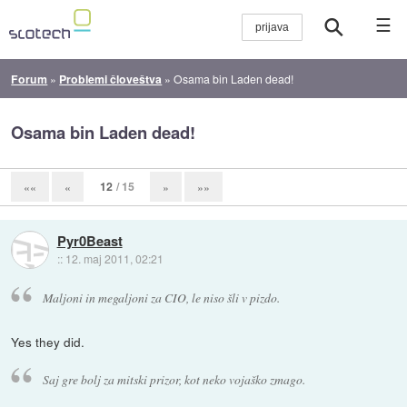
☰
Forum
»
Problemi človeštva
»
Osama bin Laden dead!
Osama bin Laden dead!
12
/ 15
««
«
»
»»
Pyr0Beast
::
12. maj 2011, 02:21
Maljoni in megaljoni za CIO, le niso šli v pizdo.
Yes they did.
Saj gre bolj za mitski prizor, kot neko vojaško zmago.