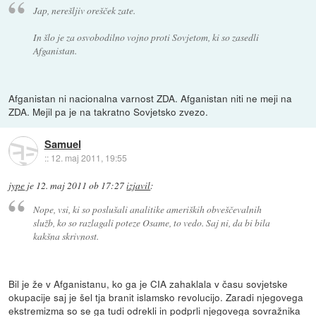
Jap, nerešljiv orešček zate.
In šlo je za osvobodilno vojno proti Sovjetom, ki so zasedli
Afganistan.
Afganistan ni nacionalna varnost ZDA. Afganistan niti ne meji na
ZDA. Mejil pa je na takratno Sovjetsko zvezo.
Samuel
::
12. maj 2011, 19:55
jype
je
12. maj 2011 ob 17:27
izjavil
:
Nope, vsi, ki so poslušali analitike ameriških obveščevalnih
služb, ko so razlagali poteze Osame, to vedo. Saj ni, da bi bila
kakšna skrivnost.
Bil je že v Afganistanu, ko ga je CIA zahaklala v času sovjetske
okupacije saj je šel tja branit islamsko revolucijo. Zaradi njegovega
ekstremizma so se ga tudi odrekli in podprli njegovega sovražnika