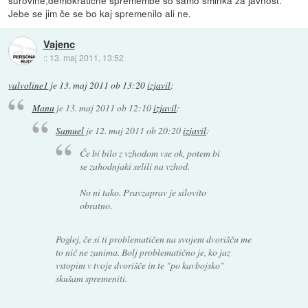
Jebe se jim če se bo kaj spremenilo ali ne.
Vajenc
::
13. maj 2011, 13:52
valvoline1
je
13. maj 2011 ob 13:20
izjavil
:
Manu
je
13. maj 2011 ob 12:10
izjavil
:
Samuel
je
12. maj 2011 ob 20:20
izjavil
:
Če bi bilo z vzhodom vse ok, potem bi
se zahodnjaki selili na vzhod.
No ni tako. Pravzaprav je silovito
obratno.
Poglej, če si ti problematičen na svojem dvorišču me
to nič ne zanima. Bolj problematično je, ko jaz
vstopim v tvoje dvorišče in te "po kavbojsko"
skušam spremeniti.