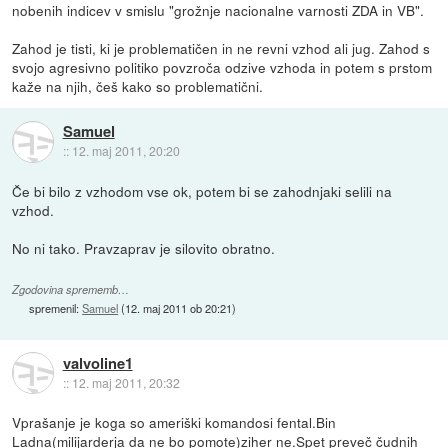
nobenih indicev v smislu "grožnje nacionalne varnosti ZDA in VB".
Zahod je tisti, ki je problematičen in ne revni vzhod ali jug. Zahod s
svojo agresivno politiko povzroča odzive vzhoda in potem s prstom
kaže na njih, češ kako so problematični.
Samuel
::
12. maj 2011, 20:20
Če bi bilo z vzhodom vse ok, potem bi se zahodnjaki selili na
vzhod.
No ni tako. Pravzaprav je silovito obratno.
Zgodovina sprememb…
spremenil:
Samuel
(
12. maj 2011 ob 20:21
)
valvoline1
::
12. maj 2011, 20:32
Vprašanje je koga so ameriški komandosi fental.Bin
Ladna(milijarderja da ne bo pomote)ziher ne.Spet preveč čudnih