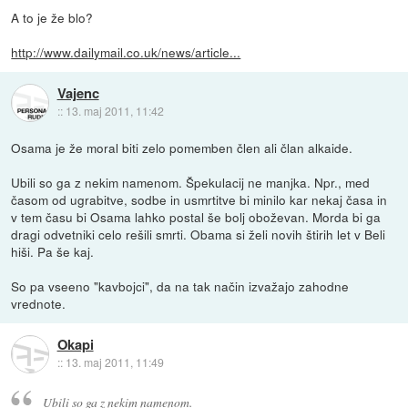
A to je že blo?
http://www.dailymail.co.uk/news/article...
Vajenc
::
13. maj 2011, 11:42
Osama je že moral biti zelo pomemben člen ali član alkaide.
Ubili so ga z nekim namenom. Špekulacij ne manjka. Npr., med
časom od ugrabitve, sodbe in usmrtitve bi minilo kar nekaj časa in
v tem času bi Osama lahko postal še bolj oboževan. Morda bi ga
dragi odvetniki celo rešili smrti. Obama si želi novih štirih let v Beli
hiši. Pa še kaj.
So pa vseeno "kavbojci", da na tak način izvažajo zahodne
vrednote.
Okapi
::
13. maj 2011, 11:49
Ubili so ga z nekim namenom.