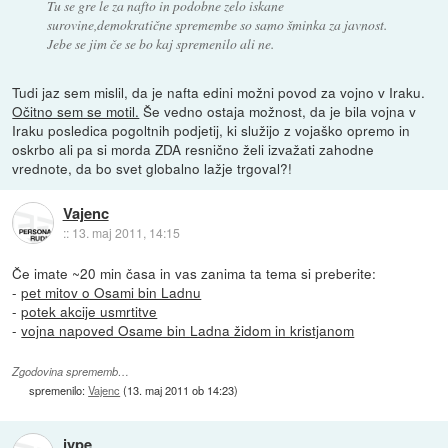
Tu se gre le za nafto in podobne zelo iskane
surovine,demokratične spremembe so samo šminka za javnost.
Jebe se jim če se bo kaj spremenilo ali ne.
Tudi jaz sem mislil, da je nafta edini možni povod za vojno v Iraku.
Očitno sem se motil.
Še vedno ostaja možnost, da je bila vojna v
Iraku posledica pogoltnih podjetij, ki služijo z vojaško opremo in
oskrbo ali pa si morda ZDA resnično želi izvažati zahodne
vrednote, da bo svet globalno lažje trgoval?!
Vajenc
::
13. maj 2011, 14:15
Če imate ~20 min časa in vas zanima ta tema si preberite:
-
pet mitov o Osami bin Ladnu
-
potek akcije usmrtitve
-
vojna napoved Osame bin Ladna židom in kristjanom
Zgodovina sprememb…
spremenilo:
Vajenc
(
13. maj 2011 ob 14:23
)
jype