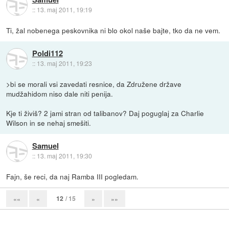
::
13. maj 2011, 19:19
Ti, žal nobenega peskovnika ni blo okol naše bajte, tko da ne vem.
Poldi112
::
13. maj 2011, 19:23
>bi se morali vsi zavedati resnice, da Združene države
mudžahidom niso dale niti penija.
Kje ti živiš? 2 jami stran od talibanov? Daj poguglaj za Charlie
Wilson in se nehaj smešiti.
Samuel
::
13. maj 2011, 19:30
Fajn, še reci, da naj Ramba III pogledam.
12
/ 15
««
«
»
»»