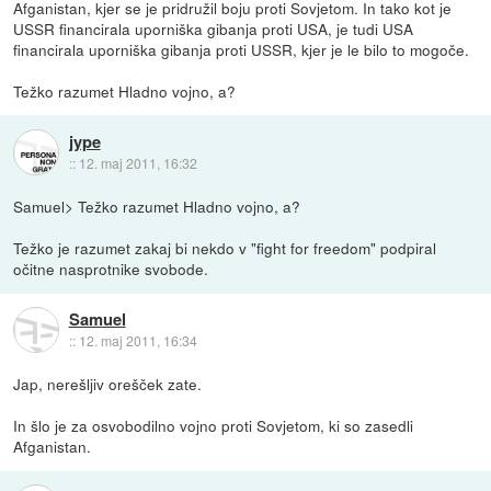
Afganistan, kjer se je pridružil boju proti Sovjetom. In tako kot je
USSR financirala uporniška gibanja proti USA, je tudi USA
financirala uporniška gibanja proti USSR, kjer je le bilo to mogoče.
Težko razumet Hladno vojno, a?
jype
::
12. maj 2011, 16:32
Samuel> Težko razumet Hladno vojno, a?
Težko je razumet zakaj bi nekdo v "fight for freedom" podpiral
očitne nasprotnike svobode.
Samuel
::
12. maj 2011, 16:34
Jap, nerešljiv orešček zate.
In šlo je za osvobodilno vojno proti Sovjetom, ki so zasedli
Afganistan.