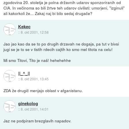
zgodovina 20. stoletja je polna državnih udarov sponzoriranih od
CIA. In večinoma so bili žrtve teh udarov civilisti: umorjeni, "izginuli"
ali kakorkoli že... Zakaj naj bi bilo sedaj drugače?
Kekec
::
8. okt 2001, 12:58
Jao jao kao da se to po drugih drzavah ne dogaja, pa tut v bivsi
jugi se je to se v tistih rdecih cajtih ko smo mel titota na celu!
Mi smo Titovi, Tito je naš! hehehehhe
||_^_||
::
8. okt 2001, 13:45
ZDA že drugič menjajo oblast v afganistanu.
ginekolog
::
8. okt 2001, 14:01
Jaz ne podpiram brezglavih napadov.