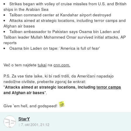
Strikes began with volley of cruise missiles from U.S. and British
ships in the Arabian Sea
Taliban command center at Kandahar airport destroyed
Attacks aimed at strategic locations, including terror camps and
Afghan air bases
Taliban ambassador to Pakistan says Osama bin Laden and
Taliban leader Mullah Mohammed Omar survived initial attacks, AP
reports
Osama bin Laden on tape: 'America is full of fear'
Več o tem najdete
tukaj
na
cnn.com.
P.S. Za vse tiste laike, ki bi radi trdili, da Američani napadajo
nedolžne civiliste, preberite zgoraj še enkrat:
"
Attacks aimed at strategic locations, including
terror camps
".
and Afghan air bases
Give 'em hell, and godspeed!
StarY
::
7. okt 2001, 21:12