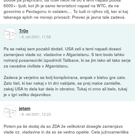
6000+- ljudi, kot jih je samo teroristicni napad na WTC, da ne
govorimo o Pentagonu in ostalem,... To tudi ni njihov cilj, ker si kaj
taksnega sploh ne morejo privoscit. Prevec je javna tale zadeva.
Tr0n
::
8. okt 2001, 11:58
Pa se nekaj sem pozabil dodati. USA zeli s temi napadi doseci
zamenjavo vlade oz. vladavine v Afganistanu. S tem bodo lahko
notranji posamezniki izpodrinili Talibane, ki se jim tako ali tako serje
za navadne civiliste v Afganistanu.
Zadeva je verjetno se bolj komplicirana, ampak v bistvu gre zato.
Zato tisti, ki kar nekaj v tri dni nabijate, se prej malce zamislite,
zakaj USA to dela kar dela in obratno. Tukaj ni crno ali belo, tukaj
je v igri veliko dejavnikov.
jetam
::
8. okt 2001, 12:23
Potem pa še dodaj da so ZDA že velikokrat dosegle zamenjavo
vlade oz. vladavine in da so se vedno opekle. Cela južnoameriška