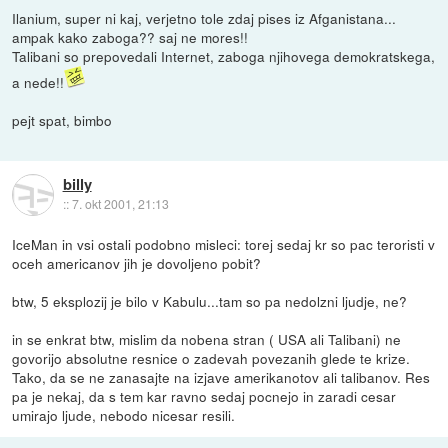
Ilanium, super ni kaj, verjetno tole zdaj pises iz Afganistana...
ampak kako zaboga?? saj ne mores!!
Talibani so prepovedali Internet, zaboga njihovega demokratskega,
a nede!!
pejt spat, bimbo
billy
::
7. okt 2001, 21:13
IceMan in vsi ostali podobno misleci: torej sedaj kr so pac teroristi v
oceh americanov jih je dovoljeno pobit?
btw, 5 eksplozij je bilo v Kabulu...tam so pa nedolzni ljudje, ne?
in se enkrat btw, mislim da nobena stran ( USA ali Talibani) ne
govorijo absolutne resnice o zadevah povezanih glede te krize.
Tako, da se ne zanasajte na izjave amerikanotov ali talibanov. Res
pa je nekaj, da s tem kar ravno sedaj pocnejo in zaradi cesar
umirajo ljude, nebodo nicesar resili.