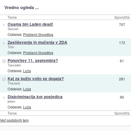
Vredno ogleda ...
Tema
Sporočila
»
Osama bin Laden dead!
707
Samuel
Oddelek:
Problemi človeštva
»
Zasliševanja in mučenja v ZDA
172
Tr0n
Oddelek:
Problemi človeštva
⊘
Ponovitev 11. septembra?
61
Tassador
Oddelek:
Loža
⊘
Kaj za božjo voljo se dogaja?
281
TheJack
Oddelek:
Loža
»
Diskriminacija kot posledica
90
jetam
Oddelek:
Loža
Tema
Sporočila
Več podobnih tem