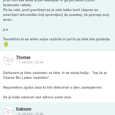
tankovsko raketo.
Pa še neki, proti gverilcem se je zelo teško borit (čeprav so
američani tehnološko bolj opremljeni) še posebej, če poznajo svoj
teren.
p.s.
Teoretično bi se lahko vojna razširila in pol bi pa lahk bila pizdarija.
Thomas
::
7. okt 2001, 22:49
Sarkazem je čisto zadosten za tiste, ki se sedaj bojijo - "kaj če je
Osama Bin Laden nedolžen".
Nepotrebna zguba časa bi bilo diskutirati s tako zaslepljenimi.
Se je bolje zabavat nad njihovo sveto jezo.
Kaboom
::
8. okt 2001, 00:46