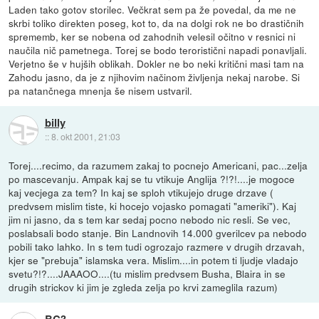
Laden tako gotov storilec. Večkrat sem pa že povedal, da me ne
skrbi toliko direkten poseg, kot to, da na dolgi rok ne bo drastičnih
sprememb, ker se nobena od zahodnih velesil očitno v resnici ni
naučila nič pametnega. Torej se bodo teroristični napadi ponavljali.
Verjetno še v hujših oblikah. Dokler ne bo neki kritični masi tam na
Zahodu jasno, da je z njihovim načinom življenja nekaj narobe. Si
pa natančnega mnenja še nisem ustvaril.
billy
::
8. okt 2001, 21:03
Torej....recimo, da razumem zakaj to pocnejo Americani, pac...zelja
po mascevanju. Ampak kaj se tu vtikuje Anglija ?!?!....je mogoce
kaj vecjega za tem? In kaj se sploh vtikujejo druge drzave (
predvsem mislim tiste, ki hocejo vojasko pomagati "ameriki"). Kaj
jim ni jasno, da s tem kar sedaj pocno nebodo nic resli. Se vec,
poslabsali bodo stanje. Bin Landnovih 14.000 gverilcev pa nebodo
pobili tako lahko. In s tem tudi ogrozajo razmere v drugih drzavah,
kjer se "prebuja" islamska vera. Mislim....in potem ti ljudje vladajo
svetu?!?....JAAAOO....(tu mislim predvsem Busha, Blaira in se
drugih strickov ki jim je zgleda zelja po krvi zameglila razum)