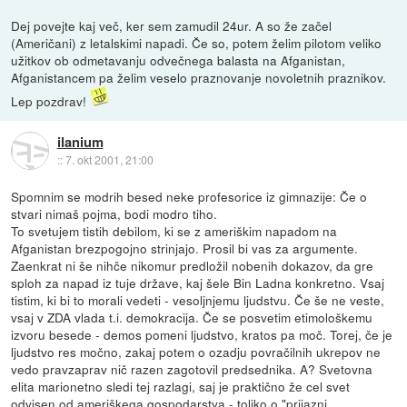
Dej povejte kaj več, ker sem zamudil 24ur. A so že začel
(Američani) z letalskimi napadi. Če so, potem želim pilotom veliko
užitkov ob odmetavanju odvečnega balasta na Afganistan,
Afganistancem pa želim veselo praznovanje novoletnih praznikov.
Lep pozdrav!
ilanium
::
7. okt 2001, 21:00
Spomnim se modrih besed neke profesorice iz gimnazije: Če o
stvari nimaš pojma, bodi modro tiho.
To svetujem tistih debilom, ki se z ameriškim napadom na
Afganistan brezpogojno strinjajo. Prosil bi vas za argumente.
Zaenkrat ni še nihče nikomur predložil nobenih dokazov, da gre
sploh za napad iz tuje države, kaj šele Bin Ladna konkretno. Vsaj
tistim, ki bi to morali vedeti - vesoljnjemu ljudstvu. Če še ne veste,
vsaj v ZDA vlada t.i. demokracija. Če se posvetim etimološkemu
izvoru besede - demos pomeni ljudstvo, kratos pa moč. Torej, če je
ljudstvo res močno, zakaj potem o ozadju povračilnih ukrepov ne
vedo pravzaprav nič razen zagotovil predsednika. A? Svetovna
elita marionetno sledi tej razlagi, saj je praktično že cel svet
odvisen od ameriškega gospodarstva - toliko o "prijazni