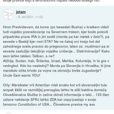
svoje pravice kajti s teroristicnimi napadi nebodo dosegli nic!
jetam
::
8. okt 2001, 11:03
Hmm Predvidevam, da bomo (po besedah Busha) v kratkem videli
tudi vojaško posredovanje na Severnem Irskem, kjer bodo polovili
pripadnike prave IRA in jim sodili (morda pa kar metek v čelo?), pa
seveda v Baskiji kjer mori ETA? Ne ne čakaj oni imajo kot del
zahodnega sveta pravico do pregovorov, islam oz. muslimani pa si
seveda zaslužijo takojšnjo vojaško uničenje... Diskriminacija? Kako
sem lahko takšen Taliban, a ne?
Alžirija, Sudan, Irak, Šrilanka, Izrael, Mehika, Kolumbija, in to gre v
nedogled. Kdo bo naslednji? Morda pa Slovenjia in Hrvaška, ki jima
marsikdo očita krivdo za vojne na območju bivše Jugoslavije?
Uncle Sam wants YOU!
Orly: Marsikater vrli Američan misli enako kot vrli slovenceljni tule
ampak šššš ne razmišljaj prenaglas lahko te sliši kakšna domača
Obveščevalna Služba in začne zbirati informacije o tebi... 133 člen
ustave nekdanje SFRJ lahko ZDA kar copy/pastajo v svojo
famozno Constitution of USA... Človekove pravice my ass