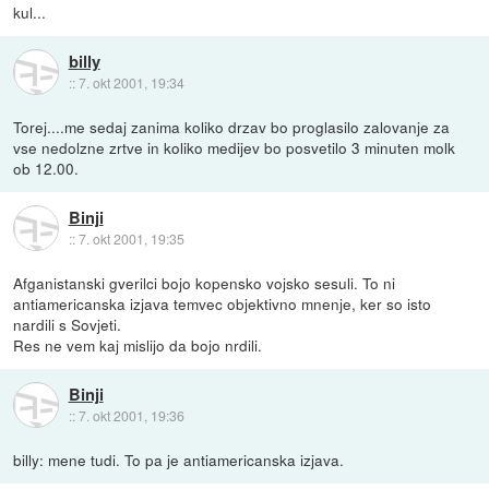
kul...
billy
::
7. okt 2001, 19:34
Torej....me sedaj zanima koliko drzav bo proglasilo zalovanje za
vse nedolzne zrtve in koliko medijev bo posvetilo 3 minuten molk
ob 12.00.
Binji
::
7. okt 2001, 19:35
Afganistanski gverilci bojo kopensko vojsko sesuli. To ni
antiamericanska izjava temvec objektivno mnenje, ker so isto
nardili s Sovjeti.
Res ne vem kaj mislijo da bojo nrdili.
Binji
::
7. okt 2001, 19:36
billy: mene tudi. To pa je antiamericanska izjava.