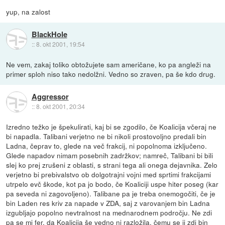
yup, na zalost
BlackHole
::
8. okt 2001, 19:54
Ne vem, zakaj toliko obtožujete sam američane, ko pa angleži na
primer sploh niso tako nedolžni. Vedno so zraven, pa še kdo drug.
Aggressor
::
8. okt 2001, 20:34
Izredno težko je špekulirati, kaj bi se zgodilo, če Koalicija včeraj ne
bi napadla. Talibani verjetno ne bi nikoli prostovoljno predali bin
Ladna, čeprav to, glede na več frakcij, ni popolnoma izključeno.
Glede napadov nimam posebnih zadržkov; namreč, Talibani bi bili
slej ko prej zrušeni z oblasti, s strani tega ali onega dejavnika. Zelo
verjetno bi prebivalstvo ob dolgotrajni vojni med sprtimi frakcijami
utrpelo evč škode, kot pa jo bodo, če Koaliciji uspe hiter poseg (kar
pa seveda ni zagovoljeno). Talibane pa je treba onemogočiti, če je
bin Laden res kriv za napade v ZDA, saj z varovanjem bin Ladna
izgubljajo popolno nevtralnost na mednarodnem področju. Ne zdi
pa se mi fer, da Koalicija še vedno ni razložila, čemu se ji zdi bin