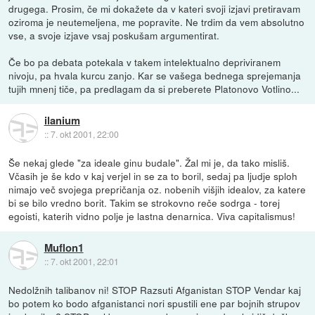
drugega. Prosim, če mi dokažete da v kateri svoji izjavi pretiravam
oziroma je neutemeljena, me popravite. Ne trdim da vem absolutno
vse, a svoje izjave vsaj poskušam argumentirat.
Če bo pa debata potekala v takem intelektualno depriviranem
nivoju, pa hvala kurcu zanjo. Kar se vašega bednega sprejemanja
tujih mnenj tiče, pa predlagam da si preberete Platonovo Votlino...
ilanium
::
7. okt 2001, 22:00
Še nekaj glede "za ideale ginu budale". Žal mi je, da tako misliš.
Včasih je še kdo v kaj verjel in se za to boril, sedaj pa ljudje sploh
nimajo več svojega prepričanja oz. nobenih višjih idealov, za katere
bi se bilo vredno borit. Takim se strokovno reče sodrga - torej
egoisti, katerih vidno polje je lastna denarnica. Viva capitalismus!
Muflon1
::
7. okt 2001, 22:01
Nedolžnih talibanov ni! STOP Razsuti Afganistan STOP Vendar kaj
bo potem ko bodo afganistanci nori spustili ene par bojnih strupov