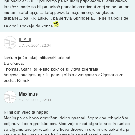
inu bacilov? STOP pol bomo pa vnukom pripovedoval vidiš dečko
tam čez morje so bli pa nekoč pametni američani zdej so se pa tam
mutanti sprehajajo.... torej povzeto moje mnenje ko gledaš
talibane....pa Riki Lake.... pa Jerryja Springerja....je še najboljš de
se oboji spokajo do konca
||_^_||
::
7. okt 2001, 22:04
ilanium je že takoj talibanski pristaš.
Da crkneš.
Thomas, StarY..to je isto kokr če bi vidva tolerirala
homoseksualnost npr. in potem bi bla avtomatsko ožigosana za
pedra. Kr neki.
Maximus
::
7. okt 2001, 22:09
Ni mi čist vseč ta napad.
Menim pa da bodo američani delno nasrkal, čeprav so tehnološko
bolj razviti od afganistancev. Med vojno med afganistanci in rusi so
se afganistanci privezali na vrhove dreves in ure in ure cakal da je
prsu mim kak letau al pa helikopter in ga pol sesul s proti