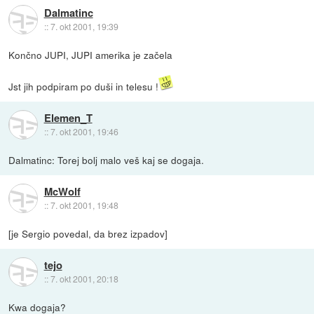
Dalmatinc
::
7. okt 2001, 19:39
Končno JUPI, JUPI amerika je začela
Jst jih podpiram po duši in telesu !
Elemen_T
::
7. okt 2001, 19:46
Dalmatinc: Torej bolj malo veš kaj se dogaja.
McWolf
::
7. okt 2001, 19:48
[je Sergio povedal, da brez izpadov]
tejo
::
7. okt 2001, 20:18
Kwa dogaja?