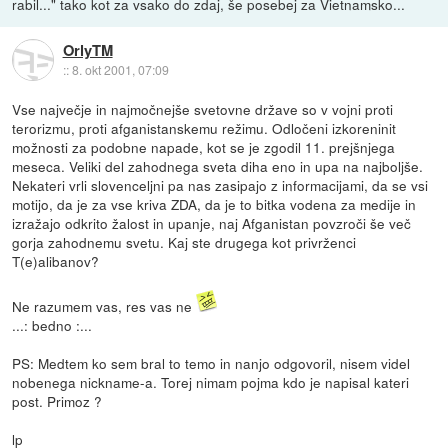
rabil..." tako kot za vsako do zdaj, še posebej za Vietnamsko...
OrlyTM
::
8. okt 2001, 07:09
Vse največje in najmočnejše svetovne države so v vojni proti
terorizmu, proti afganistanskemu režimu. Odločeni izkoreninit
možnosti za podobne napade, kot se je zgodil 11. prejšnjega
meseca. Veliki del zahodnega sveta diha eno in upa na najboljše.
Nekateri vrli slovenceljni pa nas zasipajo z informacijami, da se vsi
motijo, da je za vse kriva ZDA, da je to bitka vodena za medije in
izražajo odkrito žalost in upanje, naj Afganistan povzroči še več
gorja zahodnemu svetu. Kaj ste drugega kot privrženci
T(e)alibanov?
Ne razumem vas, res vas ne
...: bedno :...
PS: Medtem ko sem bral to temo in nanjo odgovoril, nisem videl
nobenega nickname-a. Torej nimam pojma kdo je napisal kateri
post. Primoz ?
lp