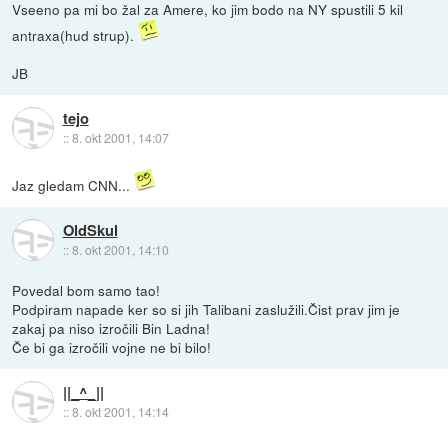
Vseeno pa mi bo žal za Amere, ko jim bodo na NY spustili 5 kil
antraxa(hud strup).
JB
tejo
::
8. okt 2001, 14:07
Jaz gledam CNN...
OldSkul
::
8. okt 2001, 14:10
Povedal bom samo tao!
Podpiram napade ker so si jih Talibani zaslužili.Čist prav jim je
zakaj pa niso izročili Bin Ladna!
Če bi ga izročili vojne ne bi bilo!
||_^_||
::
8. okt 2001, 14:14