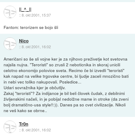
||_^_||
::
8. okt 2001, 15:37
Fantom: terorizem se bojo šli
Nico
::
8. okt 2001, 16:02
Američani so še sli vojne ker je za njihovo preživetje kot svetovna
najsila nujna. "Teroristi" so zrusli 2 neboticnika in skoraj unicili
celotno ekonomijo polovice sveta. Recimo če bi izvedli "teroristi"
kak napad na velike trgovske centre, bi ljudje zaceli mnozično bati
in nebi vec toliko nakupovali. Posledice...
Udari sovražnika kjer je občutljiv.
Zakaj "teroristi"? Za indijance je bil beli človek čudak, z debilnimi
življenskimi načeli, in je pobijal nedolžne mame in otroke (da zveni
bolj dramatično-usa style!!:)). Danes pa so cvet civilizacije. Nikoli
ne veš kako se obrne..
Tr0n
::
8. okt 2001, 16:02