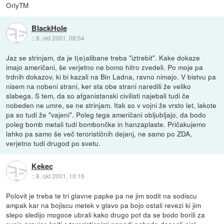
OrlyTM
BlackHole
::
8. okt 2001, 08:54
Jaz se strinjam, da je t(e)alibane treba "iztrebit". Kake dokaze
imajo američani, še verjetno ne bomo hitro zvedeli. Po moje pa
trdnih dokazov, ki bi kazali na Bin Ladna, ravno nimajo. V bistvu pa
nisem na nobeni strani, ker sta obe strani naredili že veliko
slabega. S tem, da so afganistanski civilisti najebali tudi če
nobeden ne umre, se ne strinjam. Itak so v vojni že vrsto let, lakote
pa so tudi že "vajeni". Poleg tega američani obljubljajo, da bodo
poleg bomb metali tudi bombončke in hanzaplaste. Pričakujemo
lahko pa samo še več terorističnih dejanj, ne samo po ZDA,
verjetno tudi drugod po svetu.
Kekec
::
8. okt 2001, 10:16
Polovit je treba te tri glavne papke pa ne jim sodit na sodiscu
ampak kar na bojiscu metek v glavo pa bojo ostali revezi ki jim
slepo sledijo mogoce ubrali kako drugo pot da se bodo borili za