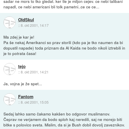
sadar ne mors to tko gledat. ker tle je miljon cejev. ce nebi talibani
napadl, ce nebi americani bli tolk pametni..ce ce ce...
OldSkul
::
8. okt 2001, 14:17
Ma zdej je kar je!
Pa še nekaj Amerikanci so prav storili (kdo pa je tko naumen da bi
dopustil napade) toda priznam da Al Kaida ne bodo nikoli iztrebili in
je to potrata časa!
tejo
::
8. okt 2001, 14:21
Ja, vojna je že spet...
Fantom
::
8. okt 2001, 15:05
Sedaj lahko samo čakamo kakšen bo odgovor muslimanov.
Čeprav ne verjamem da bodo sploh kaj neredili, saj ne morejo biti
bitke s polovico sveta. Mislim, da si je Bush dobil dovolj zaveznikov.