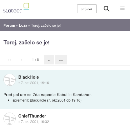
☰
Forum
»
Loža
»
Torej, začelo se je!
Torej, začelo se je!
««
«
1
/ 6
»
»»
BlackHole
::
7. okt 2001, 19:16
Pred pol ure so Zda napadle Kabul in Kandahar.
spremenil:
BlackHole
(
7. okt 2001 ob 19:16
)
ChiefThunder
::
7. okt 2001, 19:32