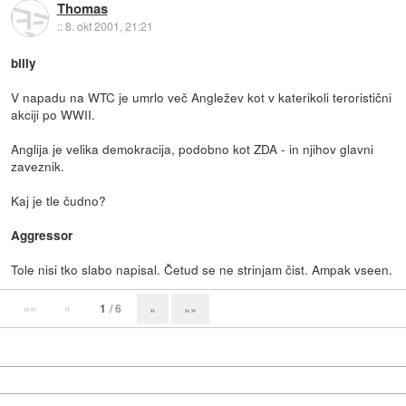
Thomas
::
8. okt 2001, 21:21
billy
V napadu na WTC je umrlo več Angležev kot v katerikoli teroristični
akciji po WWII.
Anglija je velika demokracija, podobno kot ZDA - in njihov glavni
zaveznik.
Kaj je tle čudno?
Aggressor
Tole nisi tko slabo napisal. Četud se ne strinjam čist. Ampak vseen.
««
«
1
/ 6
»
»»