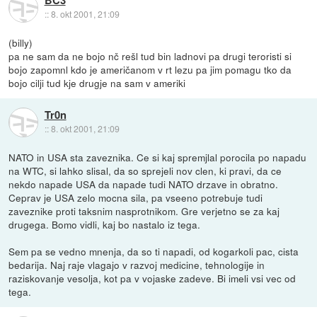
BC3
::
8. okt 2001, 21:09
(billy)
pa ne sam da ne bojo nč rešl tud bin ladnovi pa drugi teroristi si
bojo zapomnl kdo je američanom v rt lezu pa jim pomagu tko da
bojo cilji tud kje drugje na sam v ameriki
Tr0n
::
8. okt 2001, 21:09
NATO in USA sta zaveznika. Ce si kaj spremjlal porocila po napadu
na WTC, si lahko slisal, da so sprejeli nov clen, ki pravi, da ce
nekdo napade USA da napade tudi NATO drzave in obratno.
Ceprav je USA zelo mocna sila, pa vseeno potrebuje tudi
zaveznike proti taksnim nasprotnikom. Gre verjetno se za kaj
drugega. Bomo vidli, kaj bo nastalo iz tega.
Sem pa se vedno mnenja, da so ti napadi, od kogarkoli pac, cista
bedarija. Naj raje vlagajo v razvoj medicine, tehnologije in
raziskovanje vesolja, kot pa v vojaske zadeve. Bi imeli vsi vec od
tega.