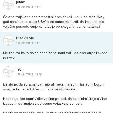
jetam
::
8. okt 2001, 11:16
Še eno majčkeno nesramnost si bom dovolil: ko Bush reče "May
god continue to bless USA" a se samo meni zdi, da ima tudi tole
vojaško posredovanje konotacijo verskega fundamentalizma?
BlackHole
::
8. okt 2001, 11:18
Me zanima kako dolgo bodo še talibani trdili, da niso otrpeli škode
in žrtev.
Tr0n
::
8. okt 2001, 11:56
Dejsto je, da so americani morali nekaj naredit. Naslednji logicni
sklep je bil napad direktno na teroristicne cilje.
Napadajo, kot sami vidite vecina ponoci, da se minimizirajo civilne
izgube in da imajo se dolocene vojaske prednosti.
Bodite pa prepricani, da USA nikoli ne bo s temi napadi pobila