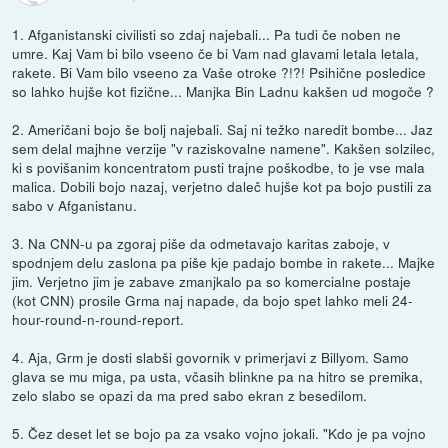
1. Afganistanski civilisti so zdaj najebali... Pa tudi če noben ne
umre. Kaj Vam bi bilo vseeno če bi Vam nad glavami letala letala,
rakete. Bi Vam bilo vseeno za Vaše otroke ?!?! Psihične posledice
so lahko hujše kot fizične... Manjka Bin Ladnu kakšen ud mogoče ?
2. Američani bojo še bolj najebali. Saj ni težko naredit bombe... Jaz
sem delal majhne verzije "v raziskovalne namene". Kakšen solzilec,
ki s povišanim koncentratom pusti trajne poškodbe, to je vse mala
malica. Dobili bojo nazaj, verjetno daleč hujše kot pa bojo pustili za
sabo v Afganistanu.
3. Na CNN-u pa zgoraj piše da odmetavajo karitas zaboje, v
spodnjem delu zaslona pa piše kje padajo bombe in rakete... Majke
jim. Verjetno jim je zabave zmanjkalo pa so komercialne postaje
(kot CNN) prosile Grma naj napade, da bojo spet lahko meli 24-
hour-round-n-round-report.
4. Aja, Grm je dosti slabši govornik v primerjavi z Billyom. Samo
glava se mu miga, pa usta, včasih blinkne pa na hitro se premika,
zelo slabo se opazi da ma pred sabo ekran z besedilom.
5. Čez deset let se bojo pa za vsako vojno jokali. "Kdo je pa vojno