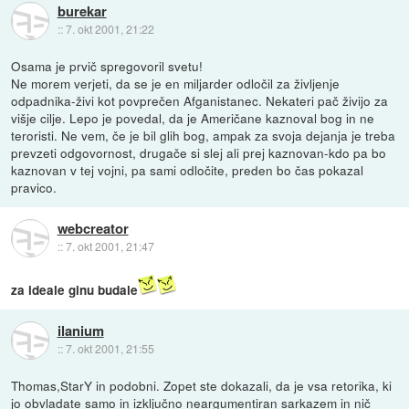
burekar
::
7. okt 2001, 21:22
Osama je prvič spregovoril svetu!
Ne morem verjeti, da se je en miljarder odločil za življenje
odpadnika-živi kot povprečen Afganistanec. Nekateri pač živijo za
višje cilje. Lepo je povedal, da je Američane kaznoval bog in ne
teroristi. Ne vem, če je bil glih bog, ampak za svoja dejanja je treba
prevzeti odgovornost, drugače si slej ali prej kaznovan-kdo pa bo
kaznovan v tej vojni, pa sami odločite, preden bo čas pokazal
pravico.
webcreator
::
7. okt 2001, 21:47
za ideale ginu budale
ilanium
::
7. okt 2001, 21:55
Thomas,StarY in podobni. Zopet ste dokazali, da je vsa retorika, ki
jo obvladate samo in izključno neargumentiran sarkazem in nič