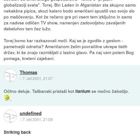
globalizaciji sveta". Torej, Bin Laden in Afganistan sta skupno samo
nekakšna pipica, skozi katero bodo američani spustili vso svojo slo
po maščevanju. Kot že rečeno gre pri vsem tem izključno in samo
za nadvse odličen TV show, namenjen zadovoljstvu zavaljenih
debeluhov tam čez lužo.
Torej bomo kar razkazovali moči. Kaj se je zgodilo z geslom -
pametnejši odneha? Američanom želim povračilne ukrepe tistih
držav, ki še znajo razmišljati z lastno glavo. Pa naj vam potem Bog
pomaga, kreteni zajebani.
Thomas
::
7. okt 2001, 21:07
Očitno deluje. Talibanski pristaši kot
se močno žalostijo.
ilanium
.
undefined
::
7. okt 2001, 21:09
Striking back