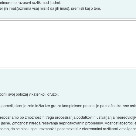
lo primeren o razpravi razlik med ljudmi.
er jih imaš(oziroma vsaj misliš da jih imaš), premisli kaj o tem.
ili svoj položaj v katerikoli družbi.
pameti, sicer je zelo težko ker gre za kompleksen proces, je pa možno kot vse ost
znamo po zmožnosti hitrega procesiranja podatkov in ustvarjanja nepredvidljivi
 jasne. Zmožnost hitrega reševanja nepričakovanih problemov. Možnost absorbcije v
sotno, da se niso uspeli razmnožiti posamezniki z ekstremnimi razlikami v možgansk