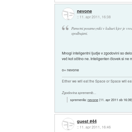
nevone
::
11. apr 2011, 16:38
Pametni posamezniki v kulturi kjer je vred
spodbujani.
Mnogi inteligentni ljudje v zgodovini so delo
več kot očitno ne. Inteligenten človek si ne
o+ nevone
Either we will eat the Space or Space will ea
Zgodovina sprememb…
spremenila:
nevone
(
11. apr 2011 ob 16:39
guest #44
::
11. apr 2011, 16:46