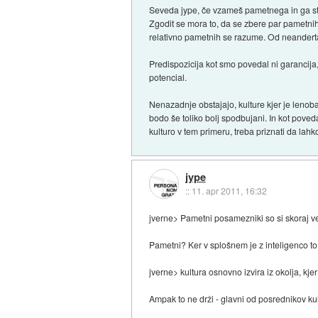
Seveda jype, če vzameš pametnega in ga st
Zgodit se mora to, da se zbere par pametnih
relativno pametnih se razume. Od neanderta
Predispozicija kot smo povedal ni garancija,
potencial.
Nenazadnje obstajajo, kulture kjer je lenob
bodo še toliko bolj spodbujani. In kot pove
kulturo v tem primeru, treba priznati da lahko
jype
::
11. apr 2011, 16:32
jverne> Pametni posamezniki so si skoraj vedn
Pametni? Ker v splošnem je z inteligenco 
jverne> kultura osnovno izvira iz okolja, kj
Ampak to ne drži - glavni od posrednikov kul