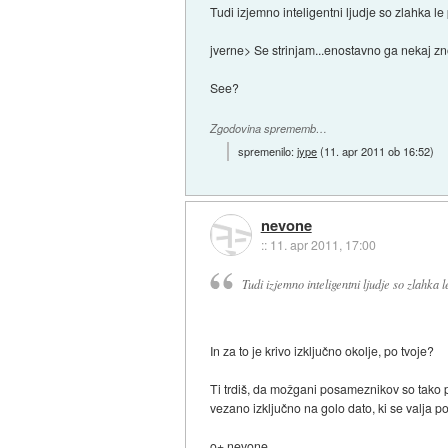
Tudi izjemno inteligentni ljudje so zlahka 
jverne> Se strinjam...enostavno ga nekaj zno
See?
Zgodovina sprememb…
spremenilo:
jype
(
11. apr 2011 ob 16:52
)
nevone
::
11. apr 2011, 17:00
Tudi izjemno inteligentni ljudje so zlahka
In za to je krivo izključno okolje, po tvoje?
Ti trdiš, da možgani posameznikov so tako
vezano izključno na golo dato, ki se valja 
o+ nevone