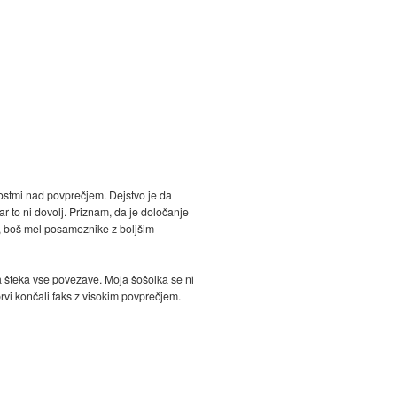
ostmi nad povprečjem. Dejstvo je da
r to ni dovolj. Priznam, da je določanje
t, boš mel posameznike z boljšim
a šteka vse povezave. Moja šošolka se ni
 prvi končali faks z visokim povprečjem.