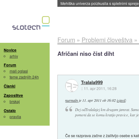
Evropska vesoljska agencija razvija svojo rak
Forum
»
Problemi človeštva
»
Novice
Afričani niso čist diht
arhiv
Forum
mali oglasi
teme zadnjih 24h
Tralala999
Članki
::
11. apr 2011, 16:28
Zaposlitve
nurmaln
je
11. apr 2011 ob 16:02
izjavil
:
brskaj
Dej odTralalajej km drugam jamrat. Samo z
Ostalo
pomeni da se komu kratijo pravice, kar j
pravila
Če se razprava začne z žalitvijo osebe s kate