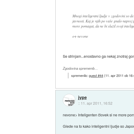
Mnogi inteligentni ljudje v zgodovini so de
javnosti. Kaj je njih po vaše gnalo naprej 
more pomagat, da ne bi služil svoji inteli
o+ nevone
Se strinjam...enostavno ga nekaj znotraj gon
Zgodovina sprememb…
spremenilo:
guest #44
(
11. apr 2011 ob 16
jype
::
11. apr 2011, 16:52
nevone> Inteligenten človek si ne more pomag
Glede na to kako inteligentni ljudje so Japon