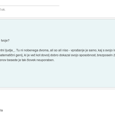
t us.
o tvoje?
ni ljudje_. Tu ni nobenega dvoma, ali so ali niso - vprašanje je samo, kaj s svojo 
atematični genij, ki je več kot dovolj dobro dokazal svojo sposobnost, brezposeln ž
menov besede je tak človek neuporaben.
gla