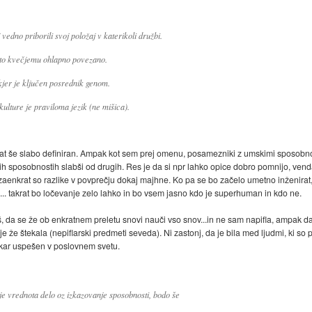
edno priborili svoj položaj v katerikoli družbi.
 to kvečjemu ohlapno povezano.
 kjer je ključen posrednik genom.
ulture je praviloma jezik (ne mišica).
krat še slabo definiran. Ampak kot sem prej omenu, posamezniki z umskimi sposobn
ih sposobnostih slabši od drugih. Res je da si npr lahko opice dobro pomnijo, venda
zaenkrat so razlike v povprečju dokaj majhne. Ko pa se bo začelo umetno inženira
.. takrat bo ločevanje zelo lahko in bo vsem jasno kdo je superhuman in kdo ne.
da se že ob enkratnem preletu snovi nauči vso snov...in ne sam napifla, ampak d
n je že štekala (nepiflarski predmeti seveda). Ni zastonj, da je bila med ljudmi, ki so
 kar uspešen v poslovnem svetu.
je vrednota delo oz izkazovanje sposobnosti, bodo še