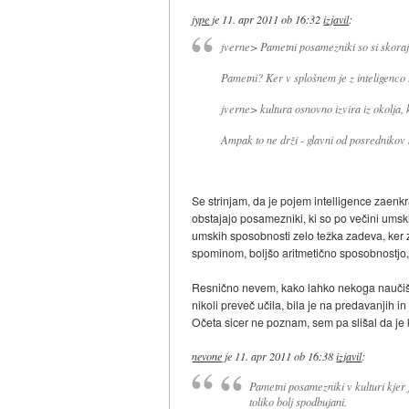
jype
je
11. apr 2011 ob 16:32
izjavil
:
jverne> Pametni posamezniki so si skoraj v
Pametni? Ker v splošnem je z inteligenco
jverne> kultura osnovno izvira iz okolja,
Ampak to ne drži - glavni od posrednikov k
Se strinjam, da je pojem intelligence zaen
obstajajo posamezniki, ki so po večini umsk
umskih sposobnosti zelo težka zadeva, ker 
spominom, boljšo aritmetično sposobnostjo,.
Resnično nevem, kako lahko nekoga naučiš, 
nikoli preveč učila, bila je na predavanjih i
Očeta sicer ne poznam, sem pa slišal da je
nevone
je
11. apr 2011 ob 16:38
izjavil
:
Pametni posamezniki v kulturi kjer 
toliko bolj spodbujani.