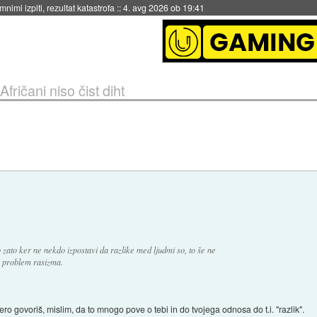
eto za večkratno uporabo
::
4. avg 2026 ob 19:41
Afričani niso čist diht
ato ker ne nekdo izpostavi da razlike med ljudmi so, to še ne
e problem rasizma.
ro govoriš, mislim, da to mnogo pove o tebi in do tvojega odnosa do t.i. "razlik".