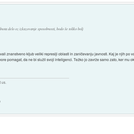
nota delo oz izkazovanje sposobnosti, bodo še toliko bolj
vali znanstveno kljub veliki represiji oblasti in zaničevanju javnosti. Kaj je njih po 
 more pomagat, da ne bi služil svoji inteligenci. Težko jo zavrže samo zato, ker mu o
t us.
)