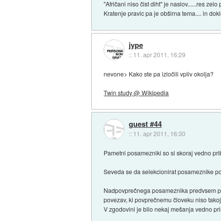
"Afričani niso čist diht" je naslov......res ze
Kratenje pravic pa je obširna tema.... in dokl
jype
::
11. apr 2011, 16:29
nevone> Kako ste pa izločili vpliv okolja?
Twin study @ Wikipedia
guest #44
::
11. apr 2011, 16:30
Pametni posamezniki so si skoraj vedno pribor
Seveda se da selekcionirat posameznike po 
Nadpovprečnega posameznika predvsem prepo
povezav, ki povprečnemu človeku niso takoj
V zgodovini je bilo nekaj mešanja vedno pri