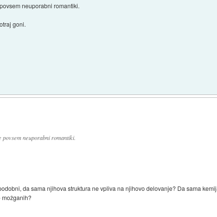
le povsem neuporabni romantiki.
traj goni.
 le povsem neuporabni romantiki.
 podobni, da sama njihova struktura ne vpliva na njihovo delovanje? Da sama kemi
po možganih?