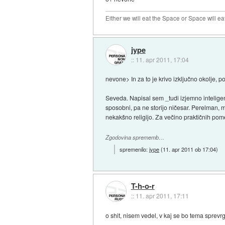
Either we will eat the Space or Space will ea
jype
::
11. apr 2011, 17:04
nevone> In za to je krivo izključno okolje, p
Seveda. Napisal sem _tudi izjemno inteligent
sposobni, pa ne storijo ničesar. Perelman, m
nekakšno religijo. Za večino praktičnih po
Zgodovina sprememb…
spremenilo:
jype
(
11. apr 2011 ob 17:04
)
T-h-o-r
::
11. apr 2011, 17:11
o shit, nisem vedel, v kaj se bo tema sprevr