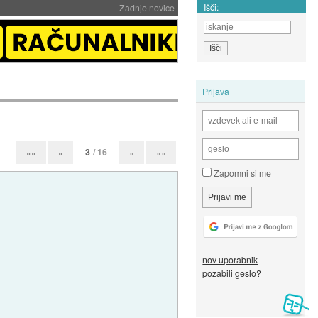
Išči:
Zadnje novice
Prijava
3
/ 16
««
«
»
»»
Zapomni si me
nov uporabnik
pozabili geslo?