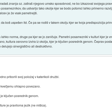
radaš znanja oz. zatiraš njegovo umsko sposobnost, ne bo izkazoval svojega prav
 posameznikov, da ustvarijo tako okolje kjer se bodo potomci lahko primerno razvij
lcev je že vsak pametnejši.
 da boš uspešen itd. Če pa se rodiš v takem okolju kjer se tvoja predispozicija pri
a lahko norma, druge pa kjer se jo zaničuje. Pametni posamezniki v kulturi kjer je 
dano, kultura osnovno izvira iz okolja, kjer je ključen posrednik genom. Čeprav pos
 delujejo sinergistično ali destruktivno.
o priborili svoj položaj v katerikoli družbi.
to kvečjemu ohlapno povezano.
er je ključen posrednik genom.
ture je praviloma jezik (ne mišica).