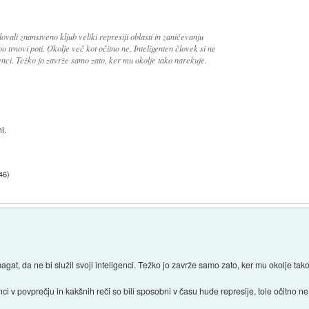
lovali znanstveno kljub veliki represiji oblasti in zaničevanju
po trnovi poti. Okolje več kot očitno ne. Inteligenten človek si ne
genci. Težko jo zavrže samo zato, ker mu okolje tako narekuje.
i.
:46
)
at, da ne bi služil svoji inteligenci. Težko jo zavrže samo zato, ker mu okolje tak
ci v povprečju in kakšnih reči so bili sposobni v času hude represije, tole očitno ne 