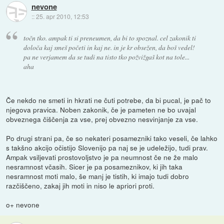
nevone
::
25. apr 2010, 12:53
točn tko. ampak ti si preneumen, da bi to spoznal. cel zakonik ti
določa kaj smeš početi in kaj ne. in je kr obsežen, da boš vedel!
pa ne verjamem da se tudi na tisto tko požvižgaš kot na tole...
aha
Če nekdo ne smeti in hkrati ne čuti potrebe, da bi pucal, je pač to
njegova pravica. Noben zakonik, če je pameten ne bo uvajal
obveznega čiščenja za vse, prej obvezno nesvinjanje za vse.
Po drugi strani pa, če so nekateri posamezniki tako veseli, če lahko
s takšno akcijo očistijo Slovenijo pa naj se je udeležijo, tudi prav.
Ampak vsiljevati prostovoljstvo je pa neumnost če ne že malo
nesramnost včasih. Sicer je pa posameznikov, ki jih taka
nesramnost moti malo, še manj je tistih, ki imajo tudi dobro
razčiščeno, zakaj jih moti in niso le apriori proti.
o+ nevone