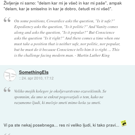
Življenje ni samo: "delam kar mi je všeč in kar mi paše", ampak
"delam, kar je smiselno in kar je dobro, četudi mi ni všeč".
On some positions, Cowardice asks the question, "Is it safe?"
Expediency asks the question, "Is it politic?" And Vanity comes
along and asks the question, "Is it popular?" But Conscience
asks the question "Is it right?" And there comes a time when one
must take a position that is neither safe, nor politic, nor popular,
but he must do it because Conscience tells him it is right. ... This
is the challenge facing modern man. - Martin Luther King
SomethingEls
::
24. apr 2010, 17:12
Veliko mojih kolegov je okoljevarstveno ozaveščenih. Se
spomnim, da smo se enkrat pogovarjali o tem, kako ne
razumemo ljudi, ki mečejo smeti mimo koša za smeti.
Vi pa ste nekaj posebnega... res ni veliko ljudi, ki tako pravi...