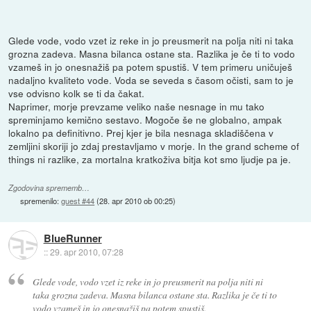
Glede vode, vodo vzet iz reke in jo preusmerit na polja niti ni taka
grozna zadeva. Masna bilanca ostane sta. Razlika je če ti to vodo
vzameš in jo onesnažiš pa potem spustiš. V tem primeru uničuješ
nadaljno kvaliteto vode. Voda se seveda s časom očisti, sam to je
vse odvisno kolk se ti da čakat.
Naprimer, morje prevzame veliko naše nesnage in mu tako
spreminjamo kemično sestavo. Mogoče še ne globalno, ampak
lokalno pa definitivno. Prej kjer je bila nesnaga skladiščena v
zemljini skoriji jo zdaj prestavljamo v morje. In the grand scheme of
things ni razlike, za mortalna kratkoživa bitja kot smo ljudje pa je.
Zgodovina sprememb…
spremenilo:
guest #44
(
28. apr 2010 ob 00:25
)
BlueRunner
::
29. apr 2010, 07:28
Glede vode, vodo vzet iz reke in jo preusmerit na polja niti ni
taka grozna zadeva. Masna bilanca ostane sta. Razlika je če ti to
vodo vzameš in jo onesnažiš pa potem spustiš.