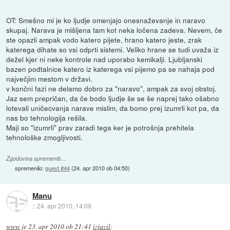
OT: Smešno mi je ko ljudje omenjajo onesnaževanje in naravo
skupaj. Narava je mišljena tam kot neka ločena zadeva. Nevem, če
ste opazli ampak vodo katero pijete, hrano katero jeste, zrak
katerega dihate so vsi odprti sistemi. Veliko hrane se tudi uvaža iz
dežel kjer ni neke kontrole nad uporabo kemikalji. Ljubljanski
bazen podtalnice katero iz katerega vsi pijemo pa se nahaja pod
največjim mestom v državi.
v končni fazi ne delamo dobro za "naravo", ampak za svoj obstoj.
Jaz sem prepričan, da če bodo ljudje še se še naprej tako ošabno
lotevali uničecvanja narave mislim, da bomo prej izumrli kot pa, da
nas bo tehnologija rešila.
Maji so "izumrli" prav zaradi tega ker je potrošnja prehitela
tehnološke zmogljivosti.
Zgodovina sprememb…
spremenilo:
guest #44
(
24. apr 2010 ob 04:50
)
Manu
::
24. apr 2010, 14:09
www
je
23. apr 2010 ob 21:41
izjavil
: