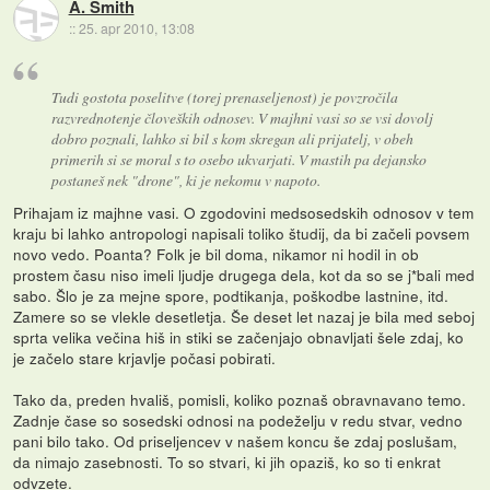
A. Smith
::
25. apr 2010, 13:08
Tudi gostota poselitve (torej prenaseljenost) je povzročila
razvrednotenje človeških odnosev. V majhni vasi so se vsi dovolj
dobro poznali, lahko si bil s kom skregan ali prijatelj, v obeh
primerih si se moral s to osebo ukvarjati. V mastih pa dejansko
postaneš nek "drone", ki je nekomu v napoto.
Prihajam iz majhne vasi. O zgodovini medsosedskih odnosov v tem
kraju bi lahko antropologi napisali toliko študij, da bi začeli povsem
novo vedo. Poanta? Folk je bil doma, nikamor ni hodil in ob
prostem času niso imeli ljudje drugega dela, kot da so se j*bali med
sabo. Šlo je za mejne spore, podtikanja, poškodbe lastnine, itd.
Zamere so se vlekle desetletja. Še deset let nazaj je bila med seboj
sprta velika večina hiš in stiki se začenjajo obnavljati šele zdaj, ko
je začelo stare krjavlje počasi pobirati.
Tako da, preden hvališ, pomisli, koliko poznaš obravnavano temo.
Zadnje čase so sosedski odnosi na podeželju v redu stvar, vedno
pani bilo tako. Od priseljencev v našem koncu še zdaj poslušam,
da nimajo zasebnosti. To so stvari, ki jih opaziš, ko so ti enkrat
odvzete.