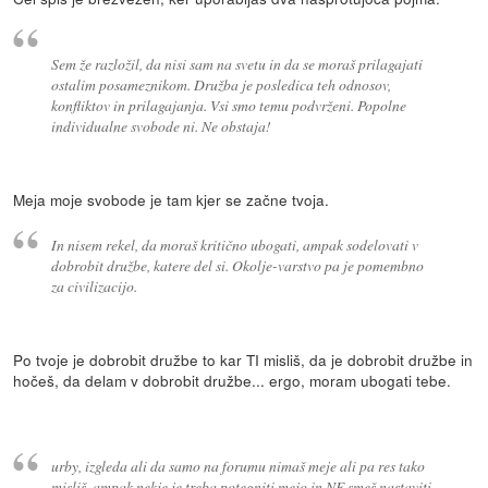
Sem že razložil, da nisi sam na svetu in da se moraš prilagajati
ostalim posameznikom. Družba je posledica teh odnosov,
konfliktov in prilagajanja. Vsi smo temu podvrženi. Popolne
individualne svobode ni. Ne obstaja!
Meja moje svobode je tam kjer se začne tvoja.
In nisem rekel, da moraš kritično ubogati, ampak sodelovati v
dobrobit družbe, katere del si. Okolje-varstvo pa je pomembno
za civilizacijo.
Po tvoje je dobrobit družbe to kar TI misliš, da je dobrobit družbe in
hočeš, da delam v dobrobit družbe... ergo, moram ubogati tebe.
urby, izgleda ali da samo na forumu nimaš meje ali pa res tako
misliš, ampak nekje je treba potegniti mejo in NE smeš nastaviti