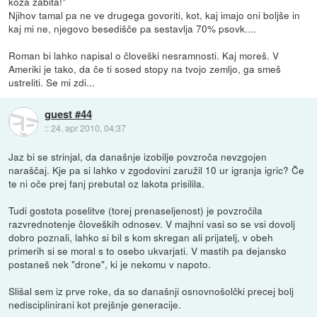
koza zabita!"
Njihov tamal pa ne ve drugega govoriti, kot, kaj imajo oni boljše in
kaj mi ne, njegovo besedišče pa sestavlja 70% psovk....
Roman bi lahko napisal o človeški nesramnosti. Kaj moreš. V
Ameriki je tako, da če ti sosed stopy na tvojo zemljo, ga smeš
ustreliti. Se mi zdi...
guest #44
::
24. apr 2010, 04:37
Jaz bi se strinjal, da današnje izobilje povzroča nevzgojen
naraščaj. Kje pa si lahko v zgodovini zaružil 10 ur igranja igric? Če
te ni oče prej fanj prebutal oz lakota prisilila.
Tudi gostota poselitve (torej prenaseljenost) je povzročila
razvrednotenje človeških odnosev. V majhni vasi so se vsi dovolj
dobro poznali, lahko si bil s kom skregan ali prijatelj, v obeh
primerih si se moral s to osebo ukvarjati. V mastih pa dejansko
postaneš nek "drone", ki je nekomu v napoto.
Slišal sem iz prve roke, da so današnji osnovnošolčki precej bolj
nedisciplinirani kot prejšnje generacije.