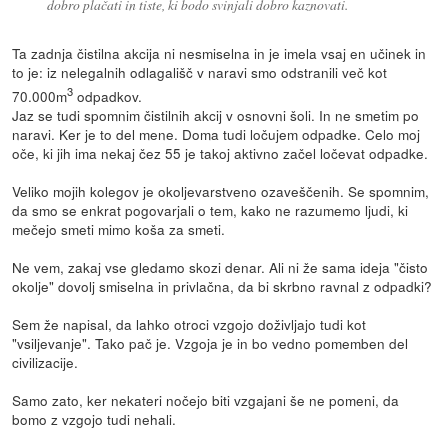
dobro plačati in tiste, ki bodo svinjali dobro kaznovati.
Ta zadnja čistilna akcija ni nesmiselna in je imela vsaj en učinek in
to je: iz nelegalnih odlagališč v naravi smo odstranili več kot
3
70.000m
odpadkov.
Jaz se tudi spomnim čistilnih akcij v osnovni šoli. In ne smetim po
naravi. Ker je to del mene. Doma tudi ločujem odpadke. Celo moj
oče, ki jih ima nekaj čez 55 je takoj aktivno začel ločevat odpadke.
Veliko mojih kolegov je okoljevarstveno ozaveščenih. Se spomnim,
da smo se enkrat pogovarjali o tem, kako ne razumemo ljudi, ki
mečejo smeti mimo koša za smeti.
Ne vem, zakaj vse gledamo skozi denar. Ali ni že sama ideja "čisto
okolje" dovolj smiselna in privlačna, da bi skrbno ravnal z odpadki?
Sem že napisal, da lahko otroci vzgojo doživljajo tudi kot
"vsiljevanje". Tako pač je. Vzgoja je in bo vedno pomemben del
civilizacije.
Samo zato, ker nekateri nočejo biti vzgajani še ne pomeni, da
bomo z vzgojo tudi nehali.