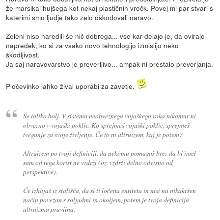
že marsikaj hujšega kot nekaj plastičnih vrečk. Povej mi par stvari s
katerimi smo ljudje tako zelo oškodovali naravo.
Zeleni niso naredili še nič dobrega... vse kar delajo je, da ovirajo
napredek, ko si za vsako novo tehnologijo izmislijo neko
škodljivost.
Ja saj naravovarstvo je preverljivo... ampak ni prestalo preverjanja.
Pločevinko lahko žival uporabi za zavetje.
Še toliko bolj. V sistemu neobveznega vojaškega roka nikomur ni
obvezno v vojaški poklic. Ko sprejmeš vojaški poklic, sprejmeš
tveganje za svoje življenje. Če to ni altruizem, kaj je potem?
Altruizem po tvoji definiciji, da nekomu pomagaš brez da bi imel
sam od tega korist ne vzdrži (oz. vzdrži delno odvisno od
perspektive).
Če izhajaš iz stališča, da si ti ločena entiteta in nisi na nikakršen
način povezan s soljudmi in okoljem, potem je tvoja definicija
altruizma pravilna.