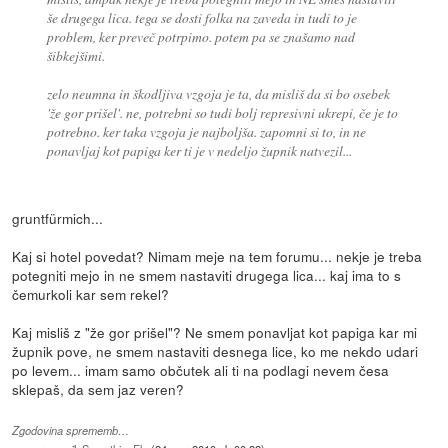
še drugega lica. tega se dosti folka na zaveda in tudi to je
problem, ker preveč potrpimo. potem pa se znašamo nad
šibkejšimi.
zelo neumna in škodljiva vzgoja je ta, da misliš da si bo osebek
'že gor prišel'. ne, potrebni so tudi bolj represivni ukrepi, če je to
potrebno. ker taka vzgoja je najboljša. zapomni si to, in ne
ponavljaj kot papiga ker ti je v nedeljo župnik natvezil...
gruntfürmich...
Kaj si hotel povedat? Nimam meje na tem forumu... nekje je treba
potegniti mejo in ne smem nastaviti drugega lica... kaj ima to s
čemurkoli kar sem rekel?
Kaj misliš z "že gor prišel"? Ne smem ponavljat kot papiga kar mi
župnik pove, ne smem nastaviti desnega lice, ko me nekdo udari
po levem... imam samo občutek ali ti na podlagi nevem česa
sklepaš, da sem jaz veren?
Zgodovina sprememb…