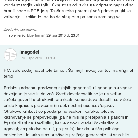
kondenzatorjih kakšnih 10km stran od izvira na odprtem nepravilno
hranili sode s PCB-jem. Takšna reka potem ni več primerna niti za
zalivanje... koliko let pa bo še strupena pa samo sam bog ve.
Zgodovina sprememb…
spremenilo:
BlueRunner
(
29. apr 2010 ob 23:31
)
imagodei
::
30. apr 2010, 11:18
HM, šele sedaj našel tole temo... Še mojih nekaj centov, na original
temo:
Problem odnosa, predvsem mlajših generacij, ni nobena skrivnost:
dovoljeno je vse in še več. Sredi devetdesetih se je na veliko
začelo govoriti o otrokovih pravicah, konec devetdesetih so v šole
prišle knjižice s pravicami (in dolžnostmi) učencev/dijakov.
Otrokovo krhkost se poudarja na vsakem koraku, telesno
kaznovanje se prepoveduje (pa ne mislim pretepanja s pasom in
žganja dlani na štedilniku, ker je otrok ukradel čokoladico v
trgovini; ampak dve po riti, po prstih), ker da pušča psihične
posledice - le kako smo preživele prejšnje generacije, ki smo bile