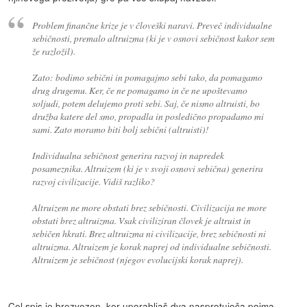
Problem finančne krize je v človeški naravi. Preveč individualne
sebičnosti, premalo altruizma (ki je v osnovi sebičnost kakor sem
že razložil).
Zato: bodimo sebični in pomagajmo sebi tako, da pomagamo
drug drugemu. Ker, če ne pomagamo in če ne upoštevamo
soljudi, potem delujemo proti sebi. Saj, če nismo altruisti, bo
družba katere del smo, propadla in posledično propadamo mi
sami. Zato moramo biti bolj sebični (altruisti)!
Individualna sebičnost generira razvoj in napredek
posameznika. Altruizem (ki je v svoji osnovi sebična) generira
razvoj civilizacije. Vidiš razliko?
Altruizem ne more obstati brez sebičnosti. Civilizacija ne more
obstati brez altruizma. Vsak civiliziran človek je altruist in
sebičen hkrati. Brez altruizma ni civilizacije, brez sebičnosti ni
altruizma. Altruizem je korak naprej od individualne sebičnosti.
Altruizem je sebičnost (njegov evolucijski korak naprej).
Cel spis je brezvezen, ker uporabljaš dva nasprotujoča pojma.