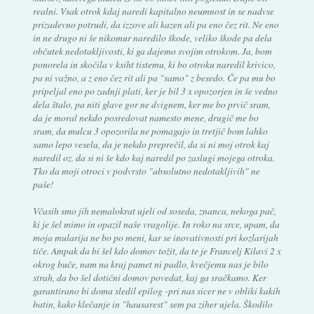
realni. Vsak otrok kdaj naredi kapitalno neumnost in se nadvse
prizadevno potrudi, da izzove ali kazen ali pa eno čez rit. Ne eno
in ne drugo ni še nikomur naredilo škode, veliko škode pa dela
občutek nedotakljivosti, ki ga dajemo svojim otrokom. Ja, bom
ponorela in skočila v ksiht tistemu, ki bo otroku naredil krivico,
pa ni važno, a z eno čez rit ali pa "samo" z besedo. Če pa mu bo
pripeljal eno po zadnji plati, ker je bil 3 x opozorjen in še vedno
dela štalo, pa niti glave gor ne dvignem, ker me bo prvič sram,
da je moral nekdo posredovat namesto mene, drugič me bo
sram, da mulcu 3 opozorila ne pomagajo in tretjič bom lahko
samo lepo vesela, da je nekdo preprečil, da si ni moj otrok kaj
naredil oz. da si ni še kdo kaj naredil po zaslugi mojega otroka.
Tko da moji otroci v podvrsto "absolutno nedotakljivih" ne
paše!
Včasih smo jih nemalokrat ujeli od soseda, znanca, nekoga pač,
ki je šel mimo in opazil naše vragolije. In roko na srce, upam, da
moja mularija ne bo po meni, kar se inovativnosti pri kozlarijah
tiče. Ampak da bi šel kdo domov tožit, da te je Francelj Kilavi 2 x
okrog buče, nam na kraj pamet ni padlo, kvečjemu nas je bilo
strah, da bo šel dotični domov povedat, kaj ga sračkamo. Ker
garantirano bi doma sledil epilog -pri nas sicer ne v obliki kakih
batin, kako klečanje in "hausarest" sem pa ziher ujela. Škodilo