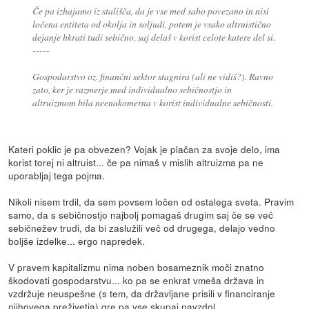
Če pa izhajamo iz stališča, da je vse med sabo povezano in nisi
ločena entiteta od okolja in soljudi, potem je vsako altruistično
dejanje hkrati tudi sebično, saj delaš v korist celote katere del si.
-----
Gospodarstvo oz. finančni sektor stagnira (ali ne vidiš?). Ravno
zato, ker je razmerje med individualno sebičnostjo in
altruizmom bila neenakomerna v korist individualne sebičnosti.
Kateri poklic je pa obvezen? Vojak je plačan za svoje delo, ima
korist torej ni altruist... če pa nimaš v mislih altruizma pa ne
uporabljaj tega pojma.
Nikoli nisem trdil, da sem povsem ločen od ostalega sveta. Pravim
samo, da s sebičnostjo najbolj pomagaš drugim saj če se več
sebičnežev trudi, da bi zaslužili več od drugega, delajo vedno
boljše izdelke... ergo napredek.
V pravem kapitalizmu nima noben bosameznik moči znatno
škodovati gospodarstvu... ko pa se enkrat vmeša država in
vzdržuje neuspešne (s tem, da državljane prisili v financiranje
njihovega preživetja) gre pa vse skupaj navzdol.