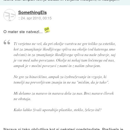
SomethingEls
::
24. apr 2010, 00:15
O mater ste natvezl...
Ti verjetno ne veš, da pri okolje-varstvu ne gre toliko za estetiko,
kot za zmanjšanje škodljivega vpliva na okolje (od katerega smo
odvisni) in za zmanjšanje škodljivega vpliva na naše zdravje, saj
je vse med sabo povezano. Okolje ni nekaj tam ločenega od nas,
ampak je v močni povezavi z nami in z našim zdravjem.
Ne gre za hinavščino, ampak za izobraževanje in vzgojo, ki
temelji na preverljivem znanju in ne na "mislim, da je tako".
Mi delamo za naravo in narava dela za nas. Brez narave človek
ne obstaja.
Kako lahko živali uporabijo plastiko, steklo, železo itd?
Narava ni tako občutljiva kot si nekateri predstavljate. Preživela je