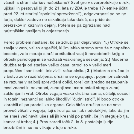
včasih s strani staršev našeškane? Svet gre v overprotekcijo otrok,
ujčkali in pestovali bi jih do 21. leta (v ZDA je treba 17-letnike ščititi
pred 22-let starimi "spolnimi sprevrženci"), odgovornosti pa se ne
terja, dokler zadeve ne eskalirajo tako daleč, da pride do
prekrškov in kaznivih dejanj. Potem se pa zgražamo nad
najstniškim nasiljem in objestnostjo...
Pereč problem nastane, ko se združi par dejavnikov:
Otroke se
1.)
zavija v vato, vsi so angelčki, ki jim lahko stremo srce že z napačno
besedo, zato morajo starši preštudirat vsaj 5 novodobnih knjig o
otroški psihologiji in se vzdržati vsakršnega šeškanja;
Moderna
2.)
družba terja od staršev veliko časa, otroci so v veliki meri
prepuščeni sami sebi, televiziji, računalniku;
Moderna družba je
3.)
v bistvu zelo razdrobljena: družine se ograjujejo, pojem privatnosti
se razume v najbolj sprevrženi obliki, torej kot izredno nezaupanje
med znanci in neznanci, zunanji svet mora ostati strogo zunaj
zaklenjenih vrat. Otroke vzgaja vsaka družina sama, učitelji, sosedi
in totalni neznanci so lahko škodljivi "čudni strici", ki bodo otroke
zlorabili ali pa prodali za organe. Celo širša družina se ne sme
preveč vtikati v vzgojo, tuji otroci pa so itak nedotakljivi, tako da jim
ne smeš več naviti ušes ali jih kresniti po prstih, če jih stegujejo tja,
kamor ni treba;
Prav zaradi točk 2. in 3. postajajo ljudje
4.)
brezbrižni in se ne vtikajo v tuje otroke.