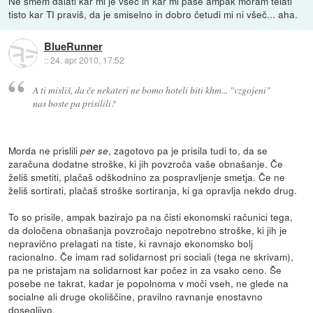
Ne smem dalati kar mi je všeč in kar mi paše ampak moram telati
tisto kar TI praviš, da je smiselno in dobro četudi mi ni všeč... aha.
BlueRunner
::
24. apr 2010, 17:52
A ti misliš, da če nekateri ne bomo hoteli biti khm... "vzgojeni"
nas boste pa prisilili?
Morda ne prislili
, zagotovo pa je prisila tudi to, da se
per se
zaračuna dodatne stroške, ki jih povzroča vaše obnašanje. Če
želiš smetiti, plačaš odškodnino za pospravljenje smetja. Če ne
želiš sortirati, plačaš stroške sortiranja, ki ga opravlja nekdo drug.
To so prisile, ampak bazirajo pa na čisti ekonomski računici tega,
da določena obnašanja povzročajo nepotrebno stroške, ki jih je
nepravično prelagati na tiste, ki ravnajo ekonomsko bolj
racionalno. Če imam rad solidarnost pri sociali (tega ne skrivam),
pa ne pristajam na solidarnost kar počez in za vsako ceno. Še
posebe ne takrat, kadar je popolnoma v moči vseh, ne glede na
socialne ali druge okoliščine, pravilno ravnanje enostavno
dosegljivo.