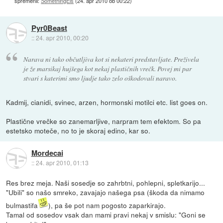
spremenil:
SomethingEls
(
24. apr 2010 ob 00:22
)
Pyr0Beast
::
24. apr 2010, 00:20
Narava ni tako občutljiva kot si nekateri predstavljate. Preživela
je že marsikaj hujšega kot nekaj plastičnih vrečk. Povej mi par
stvari s katerimi smo ljudje tako zelo oškodovali naravo.
Kadmij, cianidi, svinec, arzen, hormonski motilci etc. list goes on.
Plastične vrečke so zanemarljive, narpram tem efektom. So pa
estetsko moteče, no to je skoraj edino, kar so.
Mordecai
::
24. apr 2010, 01:13
Res brez meja. Naši sosedje so zahrbtni, pohlepni, spletkarijo...
"Ubili" so našo smreko, zavajajo našega psa (škoda da nimamo
bulmastifa
), pa še pot nam pogosto zaparkirajo.
Tamal od sosedov vsak dan mami pravi nekaj v smislu: "Goni se