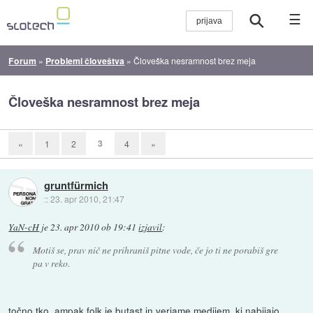
☰
Forum
»
Problemi človeštva
»
Človeška nesramnost brez meja
Človeška nesramnost brez meja
3
«
1
2
4
»
gruntfürmich
::
23. apr 2010, 21:47
YaN-cH
je
23. apr 2010 ob 19:41
izjavil
:
Motiš se, prav nič ne prihraniš pitne vode, če jo ti ne porabiš gre
pa v reko.
točno tko. ampak folk je butast in verjame medijem, ki nabijajo...