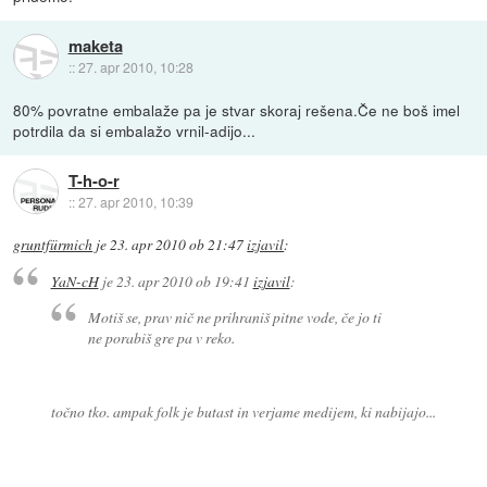
maketa
::
27. apr 2010, 10:28
80% povratne embalaže pa je stvar skoraj rešena.Če ne boš imel
potrdila da si embalažo vrnil-adijo...
T-h-o-r
::
27. apr 2010, 10:39
gruntfürmich
je
23. apr 2010 ob 21:47
izjavil
:
YaN-cH
je
23. apr 2010 ob 19:41
izjavil
:
Motiš se, prav nič ne prihraniš pitne vode, če jo ti
ne porabiš gre pa v reko.
točno tko. ampak folk je butast in verjame medijem, ki nabijajo...