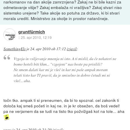
narkomanov na dan akcije zamrznjena? Zakaj ne bi bile kazni za
odmetavanje višje? Zakaj embalaža ni vračljiva? Zakaj stvari niso
sistemsko urejene? Take akcije so potuha za državo, ki bi stvari
morala urediti. Ministrstvo za okolje in prostor natančneje.
gruntfürmich
::
25. apr 2010, 12:19
SomethingEls
je
24. apr 2010 ob 17:12
izjavil
:
Vzgoja in vsiljevanje mnenja ni isto. A ti misliš, da če nekateri ne
bomo hoteli biti khm... "vzgojeni" nas boste pa prisilili?
Ne smem dalati kar mi je všeč in kar mi paše ampak moram
telati tisto kar TI praviš, da je smiselno in dobro četudi mi ni
všeč... aha.
točn tko. ampak ti si preneumen, da bi to spoznal. cel zakonik ti
določa kaj smeš početi in kaj ne. in je kr obsežen, da boš vedel!
pa ne verjamem da se tudi na tisto tko požvižgaš kot na tole... aha
www
je
24. apr 2010 ob 21:29
izjavil
: