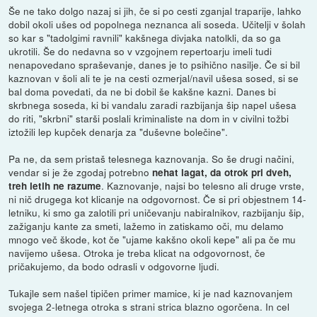
Še ne tako dolgo nazaj si jih, če si po cesti zganjal traparije, lahko
dobil okoli ušes od popolnega neznanca ali soseda. Učitelji v šolah
so kar s "tadolgimi ravnili" kakšnega divjaka natolkli, da so ga
ukrotili. Še do nedavna so v vzgojnem repertoarju imeli tudi
nenapovedano spraševanje, danes je to psihično nasilje. Če si bil
kaznovan v šoli ali te je na cesti ozmerjal/navil ušesa sosed, si se
bal doma povedati, da ne bi dobil še kakšne kazni. Danes bi
skrbnega soseda, ki bi vandalu zaradi razbijanja šip napel ušesa
do riti, "skrbni" starši poslali kriminaliste na dom in v civilni tožbi
iztožili lep kupček denarja za "duševne bolečine".
Pa ne, da sem pristaš telesnega kaznovanja. So še drugi načini,
vendar si je že zgodaj potrebno
nehat lagat, da otrok pri dveh,
. Kaznovanje, najsi bo telesno ali druge vrste,
treh letih ne razume
ni nič drugega kot klicanje na odgovornost. Če si pri objestnem 14-
letniku, ki smo ga zalotili pri uničevanju nabiralnikov, razbijanju šip,
zažiganju kante za smeti, lažemo in zatiskamo oči, mu delamo
mnogo več škode, kot če "ujame kakšno okoli kepe" ali pa če mu
navijemo ušesa. Otroka je treba klicat na odgovornost, če
pričakujemo, da bodo odrasli v odgovorne ljudi.
Tukajle sem našel tipičen primer mamice, ki je nad kaznovanjem
svojega 2-letnega otroka s strani strica blazno ogorčena. In cel