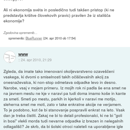
Ali ni ekonomija svéta in posledično tudi takšen pristop (ki ne
predstavlja kršitve človekovih pravic) pravilen že iz stališča
ekonomije?
Zgodovina sprememb…
spremenilo:
BlueRunner
(
24. apr 2010 ob 17:54
)
www
::
24. apr 2010, 21:29
Zgleda, da imate tako imenovani okoljevarstveno ozaveščeni
vsakega, ki dvomi o smiselnosti takih očiščevalnih akcij za
onesnaževalca, ki non-stop odmetava odpadke levo in desno.
Narobe, vsaj v mojem primeru. Iz mojih rok ni padla še ena smet ne
na javnem mestu ne kje v naravi pa tudi doma imamo koše in kante
za smeti. Smeti po mestu, parkih in kjerkoli v naravi me motijo,
sleherna smet me moti, zato v take enkratne akcije ne verjamem.
To je podobno, kot če bi stanovanje pospravili enkrat na leto. Vsak
dan je treba čistiti. Zakaj ne bi to delali profesionalci, ki ne bi "goli
in bosi" vlekli morda tudi nevarne odpadke iz brezen in nelegalnih
odlagališč? Je skrb, da bi šolski otroci naleteli na uporabljene igle