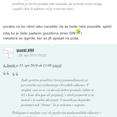
problem je, ko bo poraba tako narasla, da se bodo rečne struge
izsušile (kot že naktere večje svetovne reke)
poraba ne bo nikoli tako narastla, da se bodo reke posušile. sploh
zdaj ko je obilo padavin (pozitivna stran GW
)
nekatere so izginile, ker so jih speljali na polja.
guest #44
::
28. apr 2010, 00:22
A. Smith
je
25. apr 2010 ob 13:08
izjavil
:
Tudi gostota poselitve (torej prenaseljenost) je
povzročila razvrednotenje človeških odnosev. V
majhni vasi so se vsi dovolj dobro poznali, lahko si
bil s kom skregan ali prijatelj, v obeh primerih si se
moral s to osebo ukvarjati. V mastih pa dejansko
postaneš nek "drone", ki je nekomu v napoto.
Prihajam iz majhne vasi. O zgodovini medsosedskih odnosov v