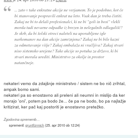
... zato v take enkratne akcije ne verjamem. To je podobno, kot če
bi stanovanje pospravili enkrat na leto. Vsak dan je treba čistiti.
Zakaj ne bi to delali profesionalci, ki ne bi "goli in bosi" vlekli
morda tudi nevarne odpadke iz brezen in nelegalnih odlagališč?
Je skrb, da bi šolski otroci naleteli na uporabljene igle
narkomanov na dan akcije zamrznjena? Zakaj ne bi bile kazni
za odmetavanje višje? Zakaj embalaža ni vračljiva? Zakaj stvari
niso sistemsko urejene? Take akcije so potuha za državo, ki bi
stvari morala urediti. Ministrstvo za okolje in prostor
natančneje.
nekateri vemo da zdajšnje ministrstvo / sistem ne bo nič zrihtal,
ampak bomo sami.
nekateri pa so enostavno ali preleni ali neumni in mislijo da ker
morajo 'oni', potem pa bodo že... če pa ne bodo, bo pa najlažje
kritizirat, ker pač kaj postoriti je enostavno pretežko.
Zgodovina sprememb…
spremenil:
gruntfürmich
(
25. apr 2010 ob 12:24
)