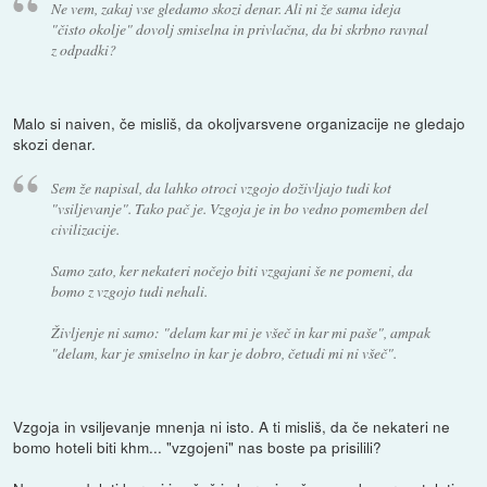
Ne vem, zakaj vse gledamo skozi denar. Ali ni že sama ideja
"čisto okolje" dovolj smiselna in privlačna, da bi skrbno ravnal
z odpadki?
Malo si naiven, če misliš, da okoljvarsvene organizacije ne gledajo
skozi denar.
Sem že napisal, da lahko otroci vzgojo doživljajo tudi kot
"vsiljevanje". Tako pač je. Vzgoja je in bo vedno pomemben del
civilizacije.
Samo zato, ker nekateri nočejo biti vzgajani še ne pomeni, da
bomo z vzgojo tudi nehali.
Življenje ni samo: "delam kar mi je všeč in kar mi paše", ampak
"delam, kar je smiselno in kar je dobro, četudi mi ni všeč".
Vzgoja in vsiljevanje mnenja ni isto. A ti misliš, da če nekateri ne
bomo hoteli biti khm... "vzgojeni" nas boste pa prisilili?