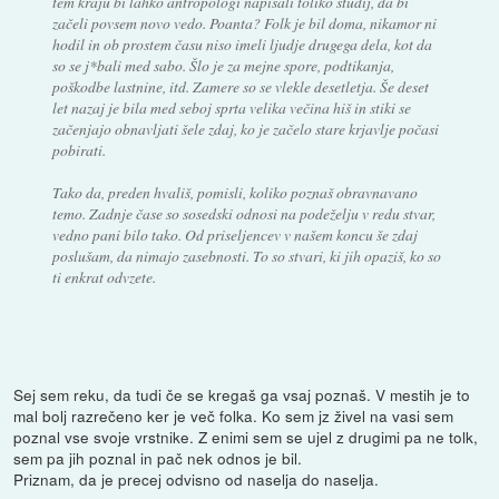
tem kraju bi lahko antropologi napisali toliko študij, da bi
začeli povsem novo vedo. Poanta? Folk je bil doma, nikamor ni
hodil in ob prostem času niso imeli ljudje drugega dela, kot da
so se j*bali med sabo. Šlo je za mejne spore, podtikanja,
poškodbe lastnine, itd. Zamere so se vlekle desetletja. Še deset
let nazaj je bila med seboj sprta velika večina hiš in stiki se
začenjajo obnavljati šele zdaj, ko je začelo stare krjavlje počasi
pobirati.
Tako da, preden hvališ, pomisli, koliko poznaš obravnavano
temo. Zadnje čase so sosedski odnosi na podeželju v redu stvar,
vedno pani bilo tako. Od priseljencev v našem koncu še zdaj
poslušam, da nimajo zasebnosti. To so stvari, ki jih opaziš, ko so
ti enkrat odvzete.
Sej sem reku, da tudi če se kregaš ga vsaj poznaš. V mestih je to
mal bolj razrečeno ker je več folka. Ko sem jz živel na vasi sem
poznal vse svoje vrstnike. Z enimi sem se ujel z drugimi pa ne tolk,
sem pa jih poznal in pač nek odnos je bil.
Priznam, da je precej odvisno od naselja do naselja.