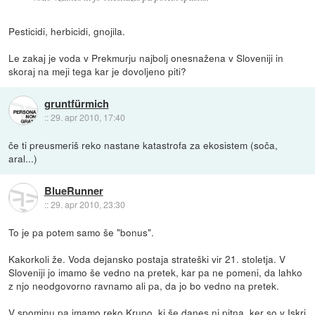
Pesticidi, herbicidi, gnojila.
Le zakaj je voda v Prekmurju najbolj onesnažena v Sloveniji in
skoraj na meji tega kar je dovoljeno piti?
gruntfürmich
::
29. apr 2010, 17:40
če ti preusmeriš reko nastane katastrofa za ekosistem (soča,
aral...)
BlueRunner
::
29. apr 2010, 23:30
To je pa potem samo še "bonus".
Kakorkoli že. Voda dejansko postaja strateški vir 21. stoletja. V
Sloveniji jo imamo še vedno na pretek, kar pa ne pomeni, da lahko
z njo neodgovorno ravnamo ali pa, da jo bo vedno na pretek.
V spominu pa imamo reko Krupo, ki še danes ni pitna, ker so v Iskri