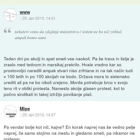
www
::
25. apr 2010, 14:31
nekateri vemo da zdajšnje ministrstvo / sistem ne bo nič zrihtal,
ampak bomo sami.
Teden dni po akciji in spet smeti vse naokoli. Pa še trava in listje je
zraslo med tednom in marsikaj prekrilo. Hvale vredno kar so
prostovoljci naredili ampak stvari niso zrihtane in na tak način tudi
v 100 letih in po 100 akcijah ne bodo. Država mora to sistemsko
urediti ali pa ne bo nikoli urejeno. Morda potrebuje brco v svojo
leno rit v obliki protesta. Namesto akcije glasen protest, kot to
počno sindikati in takoj iztržijo povišanje plač.
Mipe
::
25. apr 2010, 14:37
Pa vendar bolje kot nič, kajne? En korak naprej nas še vedno pelje
naprej, če samo stojimo na mestu in gledamo smeti, pa nikamor ne
pridemo.