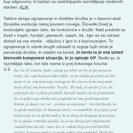
kup odgovorov, ki kažejo na zaskrbljujoče razmišljanje modernih
staršev:
KLIK
Takšno strogo ograjevanje in drobitev družbe je v časovni skali
človeške evolucije nekaj povsem novega. Človeški živelj je
evolucijsko zgrajen tako, da funkcionira v družbi. Naši predniki so
živeli v tropih, hordah, plemenih, vaseh, itd., kjer so vsi odrasli
skrbeli za vse otroke - vključno z igro in s kaznovanjem. To
ograjevanje in odmik drugih odraslih iz vzgoje tujih otrok je
perverzija družbe, ki mladini ne koristi,
in ravno to je ena izmed
. Redki so, ki
bistvenih komponent situacije, ki jo opisuje OP
razmišljajo tako, kot tale mama iz prej linkanega foruma:
Za vse, ki rohnite, kako vašega pa nihče ne bo to pa on pa ta
tretje. Jaz vam bom pa tako rekla: če bo nekdo posredoval, ker
mene iz ne vem katerega razloga ne bo zraven in bo moj mulc
štalo delal, mu bom rekla "hvala". Pa tudi, če mu bo 2 čez rit
pripeljal, ker si jih je prislužil. Zaradi staršev, ki so prepričani,
da se njihovega otroka niti pogledat ne sme pod napačnim
kotom, je danes vse več - pristne in narejene! - brezbrižnosti, ko
se gleda mularijo, ki kamenje meče v avtomobile, ki peljejo pod
nadvozom, ko se gleda mulce, ki se drug na drugega spravljajo,
ko se gleda vrstniško nasilje, ko se ne ukrepa pri objetsnosti,
vandalizmu itd itd - zato, ker se vsakdo boji prezaščitniških
staršev, katerega mulca že ne bo nihče niti pogledal. Dajte bit