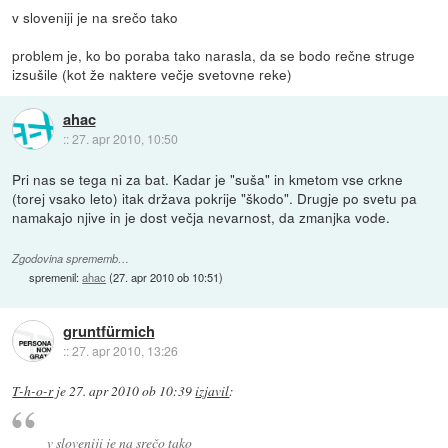
v sloveniji je na srečo tako
problem je, ko bo poraba tako narasla, da se bodo rečne struge
izsušile (kot že naktere večje svetovne reke)
ahac
::
27. apr 2010, 10:50
Pri nas se tega ni za bat. Kadar je "suša" in kmetom vse crkne
(torej vsako leto) itak država pokrije "škodo". Drugje po svetu pa
namakajo njive in je dost večja nevarnost, da zmanjka vode.
Zgodovina sprememb…
spremenil:
ahac
(
27. apr 2010 ob 10:51
)
gruntfürmich
::
27. apr 2010, 13:26
T-h-o-r
je
27. apr 2010 ob 10:39
izjavil
:
v sloveniji je na srečo tako