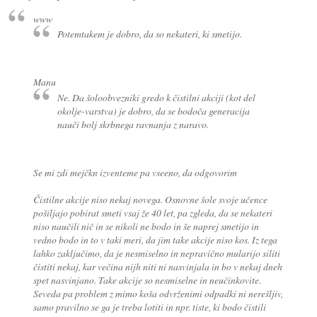
www
Potemtakem je dobro, da so nekateri, ki smetijo.
Manu
Ne. Da šoloobvezniki gredo k čistilni akciji (kot del
okolje-varstva) je dobro, da se bodoča generacija
nauči bolj skrbnega ravnanja z naravo.
Se mi zdi mejčkn
izventeme
pa vseeno, da odgovorim
Čistilne akcije niso nekaj novega. Osnovne šole svoje učence
pošiljajo pobirat smeti vsaj že 40 let, pa zgleda, da se nekateri
niso naučili nič in se nikoli ne bodo in še naprej smetijo in
vedno bodo in to v taki meri, da jim take akcije niso kos. Iz tega
lahko zaključimo, da je nesmiselno in nepravično mularijo siliti
čistiti nekaj, kar večina nijh niti ni nasvinjala in bo v nekaj dneh
spet nasvinjano. Take akcije so nesmiselne in neučinkovite.
Seveda pa problem z mimo koša odvrženimi odpadki ni nerešljiv,
samo pravilno se ga je treba lotiti in npr. tiste, ki bodo čistili