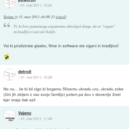
::
31. mar 2011, 10:24
Vajenc
je
31. mar 2011 ob 08:23
izjavil
:
Ti, ki brez pametnega argumenta obtožuješ druge, da so "cigani"
in kradljivci nisi nič boljši.
Vsi ki piratizirate glasbo, filme in software ste cigani in kradljivci!
detroit
::
31. mar 2011, 10:28
No no... če bi bil cigo bi bogemu 50centu ukradu uro, ukradu zobe
(čim jih zbijem z vso svojo familijo) potem pa šou v slovenijo živet
kjer imajo itak azil
Vajenc
::
31. mar 2011, 11:49