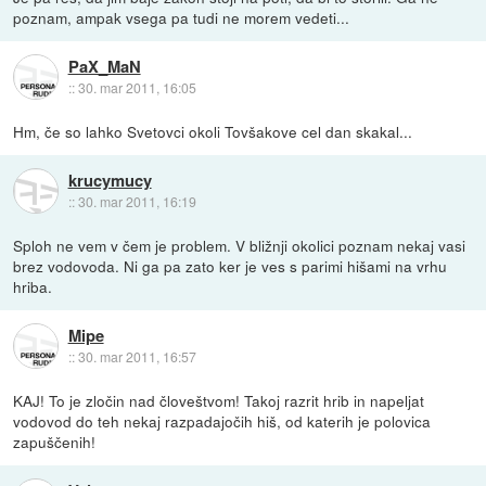
poznam, ampak vsega pa tudi ne morem vedeti...
PaX_MaN
::
30. mar 2011, 16:05
Hm, če so lahko Svetovci okoli Tovšakove cel dan skakal...
krucymucy
::
30. mar 2011, 16:19
Sploh ne vem v čem je problem. V bližnji okolici poznam nekaj vasi
brez vodovoda. Ni ga pa zato ker je ves s parimi hišami na vrhu
hriba.
Mipe
::
30. mar 2011, 16:57
KAJ! To je zločin nad človeštvom! Takoj razrit hrib in napeljat
vodovod do teh nekaj razpadajočih hiš, od katerih je polovica
zapuščenih!