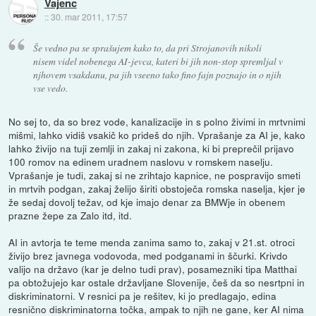
Vajenc
::
30. mar 2011, 17:57
Še vedno pa se sprašujem kako to, da pri Strojanovih nikoli
nisem videl nobenega AI-jevca, kateri bi jih non-stop spremljal v
njhovem vsakdanu, pa jih vseeno tako fino fajn poznajo in o njih
vse vedo.
No sej to, da so brez vode, kanalizacije in s polno živimi in mrtvnimi
mišmi, lahko vidiš vsakič ko prideš do njih. Vprašanje za AI je, kako
lahko živijo na tuji zemlji in zakaj ni zakona, ki bi preprečil prijavo
100 romov na edinem uradnem naslovu v romskem naselju.
Vprašanje je tudi, zakaj si ne zrihtajo kapnice, ne pospravijo smeti
in mrtvih podgan, zakaj želijo širiti obstoječa romska naselja, kjer je
že sedaj dovolj težav, od kje imajo denar za BMWje in obenem
prazne žepe za Zalo itd, itd.
AI in avtorja te teme menda zanima samo to, zakaj v 21.st. otroci
živijo brez javnega vodovoda, med podganami in ščurki. Krivdo
valijo na državo (kar je delno tudi prav), posamezniki tipa Matthai
pa obtožujejo kar ostale državljane Slovenije, češ da so nesrtpni in
diskriminatorni. V resnici pa je rešitev, ki jo predlagajo, edina
resnično diskriminatorna točka, ampak to njih ne gane, ker AI nima