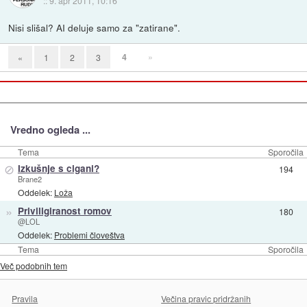
::
9. apr 2011, 10:16
Nisi slišal? AI deluje samo za "zatirane".
4
»
«
1
2
3
Vredno ogleda ...
Tema
Sporočila
⊘
Izkušnje s cigani?
194
Brane2
Oddelek:
Loža
»
Priviligiranost romov
180
@LOL
Oddelek:
Problemi človeštva
Tema
Sporočila
Več podobnih tem
Pravila
Večina pravic pridržanih