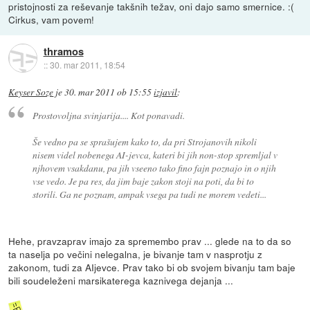
pristojnosti za reševanje takšnih težav, oni dajo samo smernice. :(
Cirkus, vam povem!
thramos
::
30. mar 2011, 18:54
Keyser Soze
je
30. mar 2011 ob 15:55
izjavil
:
Prostovoljna svinjarija.... Kot ponavadi.
Še vedno pa se sprašujem kako to, da pri Strojanovih nikoli
nisem videl nobenega AI-jevca, kateri bi jih non-stop spremljal v
njhovem vsakdanu, pa jih vseeno tako fino fajn poznajo in o njih
vse vedo. Je pa res, da jim baje zakon stoji na poti, da bi to
storili. Ga ne poznam, ampak vsega pa tudi ne morem vedeti...
Hehe, pravzaprav imajo za spremembo prav ... glede na to da so
ta naselja po večini nelegalna, je bivanje tam v nasprotju z
zakonom, tudi za AIjevce. Prav tako bi ob svojem bivanju tam baje
bili soudeleženi marsikaterega kaznivega dejanja ...