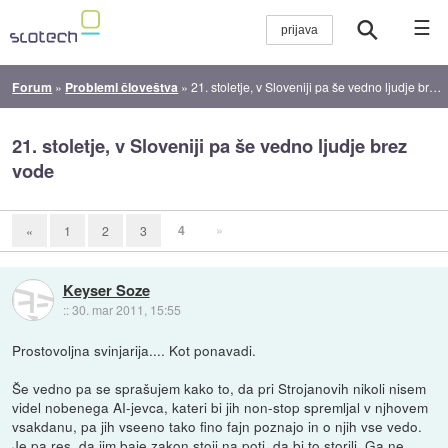
☰
Forum
»
Problemi človeštva
»
21. stoletje, v Sloveniji pa še vedno ljudje brez vode
21. stoletje, v Sloveniji pa še vedno ljudje brez
vode
4
»
«
1
2
3
Keyser Soze
::
30. mar 2011, 15:55
Prostovoljna svinjarija.... Kot ponavadi.
Še vedno pa se sprašujem kako to, da pri Strojanovih nikoli nisem
videl nobenega AI-jevca, kateri bi jih non-stop spremljal v njhovem
vsakdanu, pa jih vseeno tako fino fajn poznajo in o njih vse vedo.
Je pa res, da jim baje zakon stoji na poti, da bi to storili. Ga ne