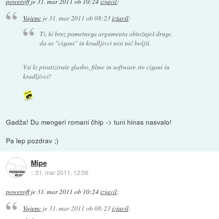
poweroff
je
31. mar 2011 ob 10:24
izjavil
:
Vajenc
je
31. mar 2011 ob 08:23
izjavil
:
Ti, ki brez pametnega argumenta obtožuješ druge,
da so "cigani" in kradljivci nisi nič boljši.
Vsi ki piratizirate glasbo, filme in software ste cigani in
kradljivci!
Gadža! Du mengeri romani čhip -> tuni hinas nasvalo!
Pa lep pozdrav ;)
Mipe
::
31. mar 2011, 12:06
poweroff
je
31. mar 2011 ob 10:24
izjavil
:
Vajenc
je
31. mar 2011 ob 08:23
izjavil
: