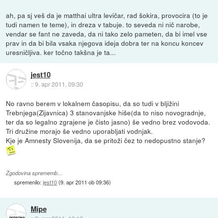
ah, pa sj veš da je matthai ultra levičar, rad šokira, provocira (to je
tudi namen te teme), in dreza v tabuje. to seveda ni nič narobe,
vendar se fant ne zaveda, da ni tako zelo pameten, da bi imel vse
prav in da bi bila vsaka njegova ideja dobra ter na koncu koncev
uresničljiva. ker točno takšna je ta...
jest10
::
9. apr 2011, 09:30
No ravno berem v lokalnem časopisu, da so tudi v bljižini
Trebnjega(Zijavnica) 3 stanovanjske hiše(da to niso novogradnje,
ter da so legalno zgrajene je čisto jasno) še vedno brez vodovoda.
Tri družine morajo še vedno uporabljati vodnjak.
Kje je Amnesty Slovenija, da se pritoži čez to nedopustno stanje?
Zgodovina sprememb…
spremenilo:
jest10
(
9. apr 2011 ob 09:36
)
Mipe