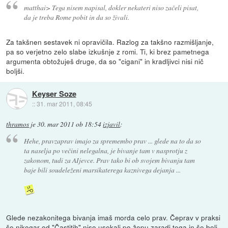
matthai> Tega nisem napisal, dokler nekateri niso začeli pisat,
da je treba Rome pobit in da so živali.
Za takšnen sestavek ni opravičila. Razlog za takšno razmišljanje,
pa so verjetno zelo slabe izkušnje z romi. Ti, ki brez pametnega
argumenta obtožuješ druge, da so "cigani" in kradljivci nisi nič
boljši.
Keyser Soze
::
31. mar 2011, 08:45
thramos
je
30. mar 2011 ob 18:54
izjavil
:
Hehe, pravzaprav imajo za spremembo prav ... glede na to da so
ta naselja po večini nelegalna, je bivanje tam v nasprotju z
zakonom, tudi za AIjevce. Prav tako bi ob svojem bivanju tam
baje bili soudeleženi marsikaterega kaznivega dejanja ...
Glede nezakonitega bivanja imaš morda celo prav. Čeprav v praksi
še nikogar od "Častitih" niso usekali po žepu zaradi tega in še bolj