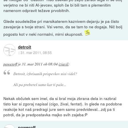
verjetno ne bi niti AI-jevcev, sploh če bi bili tam s plemenitim
namenom odpravit težave prvobitnih.
Glede soudeležbe pri marsikaterem kaznivem dejanju je pa čisto
zavajanje s tvoje strani. Vsi vemo, da se tam to ne dogaja. Nič bolj
pogosto kot v neki normalni, mirni skupnosti.
detroit
::
31. mar 2011, 08:55
poweroff
je
31. mar 2011 ob 08:04
izjavil
:
Detroit, izbrisanih prispevkov nisi videl?
Ali pa prebereš samo kar ti paše...
Nekak občutek sem imel, da si bral moja zbrana dela in razbral
tisto kar si zgoraj napisal (cigo, žival, fentat). In glede na podobne
reakcije kot naš predragi jure sem samo predvideval...zdj pa ti
potrdi, da je predpostavka majko svih zajeba:P
poweroff