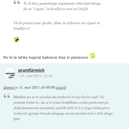
Ti, ki brez pametnega argumenta obtožuješ druge,
da so "cigani" in kradljivci nisi nič boljši.
Vsi ki piratizirate glasbo, filme in software ste cigani in
kradljivci!
Ko bi le lahko kopiral bakrene žice in pločevino
gruntfürmich
::
31. mar 2011, 12:19
detroit
je
31. mar 2011 ob 08:00
izjavil
:
Matthai pa se ti zavedaš da prebereš to kar hočeš rajt? To
pomeni točno to, da si ti resno konfliktna oseba predvsem pa
diskriminatoren nestrpnež..mislih doh če ti iz tega teksta prvo
razbereš zgornje besede drugega res ne morem rečt o tebi dragi
fant