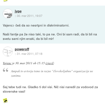
jype
::
30. mar 2011, 19:07
Vajenc> češ da so nesrtpni in diskriminatorni.
Naši fantje pa že niso taki, to pa ne. Oni bi sam radi, da bi bli na
svetu sami njim enaki, da bi bil mir!
poweroff
::
31. mar 2011, 07:18
Vajenc
je
30. mar 2011 ob 15:15
izjavil
:
Ampak to avtorja teme in razne "človekoljubne" organizacije ne
zanima.
Saj tebe tudi ne. Gladko ti dol visi. Nič nisi naredil za vodovod za
slovenske vasi!