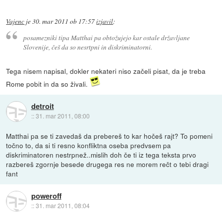
Vajenc
je
30. mar 2011 ob 17:57
izjavil
:
posamezniki tipa Matthai pa obtožujejo kar ostale državljane
Slovenije, češ da so nesrtpni in diskriminatorni.
Tega nisem napisal, dokler nekateri niso začeli pisat, da je treba
Rome pobit in da so živali.
detroit
::
31. mar 2011, 08:00
Matthai pa se ti zavedaš da prebereš to kar hočeš rajt? To pomeni
točno to, da si ti resno konfliktna oseba predvsem pa
diskriminatoren nestrpnež..mislih doh če ti iz tega teksta prvo
razbereš zgornje besede drugega res ne morem rečt o tebi dragi
fant
poweroff
::
31. mar 2011, 08:04