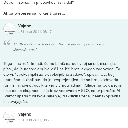
Detroit, izbrisanih prispevkov nisi videl?
Ali pa prebereš samo kar ti paše...
Vajenc
::
31. mar 2011, 08:17
Matthai> Gladko ti dol visi. Nič nisi naredil za vodovod za
slovenske vasi!
Tega ti ne veš. In tudi, če ne bi nič naredil v tej smeri, nisem jaz
pisal, da je nesprejemljivo v 21.st. biti brez javnega vodovoda. To
ste vi, "strokovnjaki za človekoljubne zadeve", spisali. Oz. bolj
natančno, spisali ste, da je nesprejemljivo, če so brez vodovoda
romi in njihovi otroci, ki živijo v črnogradnjah. Glede na to, da romi
niso edina skupnost, ki je brez vodovoda v SLO, so priporočila AI
(kamor spada tudi tvoje mnenje) diskriminatorna, neenakopravna
in zavajajoča.
Vajenc
::
31. mar 2011, 08:23