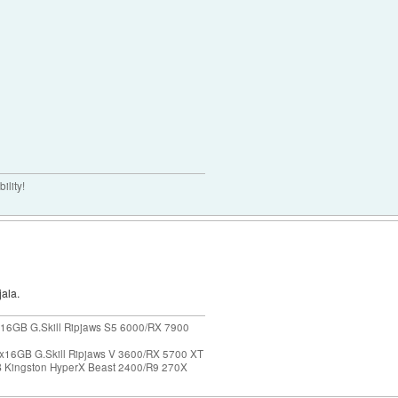
ility!
jala.
16GB G.Skill Ripjaws S5 6000/RX 7900
x16GB G.Skill Ripjaws V 3600/RX 5700 XT
Kingston HyperX Beast 2400/R9 270X