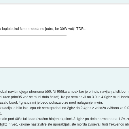
o toplote, kot še eno dodatno jedro, ter 30W večji TDP...
probal navit mojega phenoma b50. Ni 955ka ampak ker je princip navijanja isti, bom 
l urce prim95 več se mi ni dalo čakat). Ko pa sem navil na 3.9 in 4.0ghz mi ni boot
okazalo bsod. 4ghz pa mi je bsod pokazalo že med nalaganjem win.
uacija je bila ista. cpu-nb sem sprobal na 2ghz do 2.4ghz z voltažo zvišano za 0.0
č.
malo pod 40°c full load (zračno hlajenje), stock 3.1ghz pa dela normalno na 1.2v, z
4ghz in več, kakšne nastavitve ste uporabljali. ste morda zviševali tudi frekvenco 