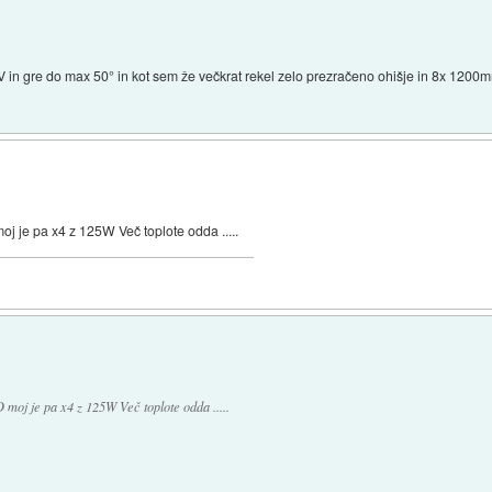
in gre do max 50° in kot sem že večkrat rekel zelo prezračeno ohišje in 8x 1200m
oj je pa x4 z 125W Več toplote odda .....
 moj je pa x4 z 125W Več toplote odda .....