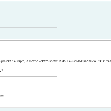
retoka 1400rpm, je možno voltažo spravit le do 1.425v MAX,kar mi da 62C in x4 3
je?
:40
)