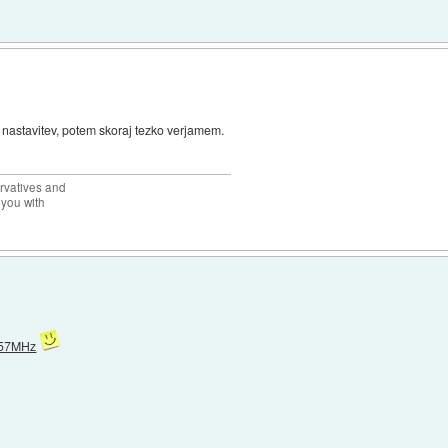
o nastavitev, potem skoraj tezko verjamem.
rvatives and
 you with
.57MHz