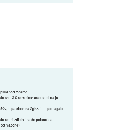
pisal pod to temo.
alo win. 3.9 sem sicer usposobil da je
50v, ht pa stock na 2ghz. in ni pomagalo.
ato se mi zdi da ima še potenciala.
nb od matične?