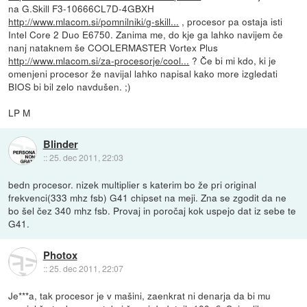
na G.Skill F3-10666CL7D-4GBXH
http://www.mlacom.si/pomnilniki/g-skill...
, procesor pa ostaja isti
Intel Core 2 Duo E6750. Zanima me, do kje ga lahko navijem če
nanj nataknem še COOLERMASTER Vortex Plus
http://www.mlacom.si/za-procesorje/cool...
? Če bi mi kdo, ki je
omenjeni procesor že navijal lahko napisal kako more izgledati
BIOS bi bil zelo navdušen. ;)
LP M
Blinder
::
25. dec 2011, 22:03
bedn procesor. nizek multiplier s katerim bo že pri original
frekvenci(333 mhz fsb) G41 chipset na meji. Zna se zgodit da ne
bo šel čez 340 mhz fsb. Provaj in poročaj kok uspejo dat iz sebe te
G41.
Photox
::
25. dec 2011, 22:07
Je***a, tak procesor je v mašini, zaenkrat ni denarja da bi mu