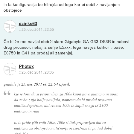
in ta konfiguracija bo hitrejša od tega kar bi dobil z navijanjem
obstoječe
dzinks63
::
25. dec 2011, 22:55
Če bi že rad navijal obdrži staro Gigabyte GA-G33-DS3R in nabavi
drug procesor, nekaj iz serije E5xxx, tega naviješ kolikor ti paše,
E6750 in G41 pa prodaj ali zamenjaj.
Photox
::
25. dec 2011, 23:05
gendale
je
25. dec 2011 ob 22:54
izjavil
:
kje je fora da si pripravljen za 100e kupit novo matično in upaš,
da se bo z njo bolje navijalo, namesto da bi prodal trenutno
matično/cpu/ram, dal zraven 100e in kupil enega i3 2100,
matično in ram
to te pride glih enih 180e, 100e si itak pripravljen dat za
matično, za obstoječo matično/procesor/ram bi pa tud dobil
okol 80e