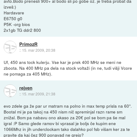
avto.Bodo prenesli 900+ al bodo sli po gobe oz. je treba probat da
izveš:)
Hardavare
E6750 g0
P5K -org bios
2x1gb TG ddr2 800
PrimozR
::
15. mar 2009, 20:38
Uf, 450 ans tock kulerju. Vse kar je prek 400 MHz se meni ne
zboota. Na 400 MHz pa dela na stock voltaži (in ne, tudi višji Vcore
ne pomaga za 405 MHz).
rejven
::
15. mar 2009, 21:38
evo zdele ga že par ur matram na polno in max temp prisla na 60°.
Bootal mi je pa takoj na 450 nism nič spreminjal razn rame sm
znižal. Bom pa nabavu ono akaso za 20€ pol se bom pa še mal
igral :P Samo glede ramov bi vprasal je boljs če kupim ene
1066Mhz in jih underclockam tako dalahko pol fsb višam ker za te
pravite da kaj čez 900 ponavad ne grejo?