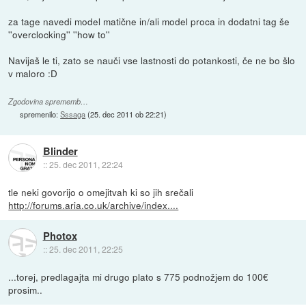
za tage navedi model matične in/ali model proca in dodatni tag še
''overclocking'' ''how to''
Navijaš le ti, zato se nauči vse lastnosti do potankosti, če ne bo šlo
v maloro :D
Zgodovina sprememb…
spremenilo:
Sssaga
(
25. dec 2011 ob 22:21
)
Blinder
::
25. dec 2011, 22:24
tle neki govorijo o omejitvah ki so jih srečali
http://forums.aria.co.uk/archive/index....
Photox
::
25. dec 2011, 22:25
...torej, predlagajta mi drugo plato s 775 podnožjem do 100€
prosim..