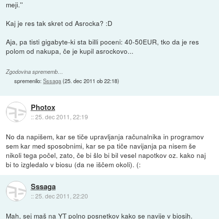
meji.''
Kaj je res tak skret od Asrocka? :D
Aja, pa tisti gigabyte-ki sta billi poceni: 40-50EUR, tko da je res
polom od nakupa, če je kupil asrockovo...
Zgodovina sprememb…
spremenilo:
Sssaga
(
25. dec 2011 ob 22:18
)
Photox
::
25. dec 2011, 22:19
No da napišem, kar se tiče upravljanja računalnika in programov
sem kar med sposobnimi, kar se pa tiče navijanja pa nisem še
nikoli tega počel, zato, če bi šlo bi bil vesel napotkov oz. kako naj
bi to izgledalo v biosu (da ne iščem okoli). (:
Sssaga
::
25. dec 2011, 22:20
Mah, sej maš na YT polno posnetkov kako se navije v biosih.