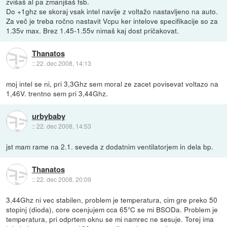
zvišaš al pa zmanjšaš fsb.
Do +1ghz se skoraj vsak intel navije z voltažo nastavljeno na auto.
Za več je treba ročno nastavit Vcpu ker intelove specifikacije so za
1.35v max. Brez 1.45-1.55v nimaš kaj dost pričakovat.
Thanatos
::
22. dec 2008, 14:13
moj intel se ni, pri 3,3Ghz sem moral ze zacet povisevat voltazo na
1,46V. trentno sem pri 3,44Ghz.
urbybaby
::
22. dec 2008, 14:53
jst mam rame na 2.1. seveda z dodatnim ventilatorjem in dela bp.
Thanatos
::
22. dec 2008, 20:09
3,44Ghz ni vec stabilen, problem je temperatura, cim gre preko 50
stopinj (dioda), core ocenjujem cca 65°C se mi BSODa. Problem je
temperatura, pri odprtem oknu se mi namrec ne sesuje. Torej ima