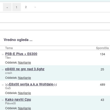
2
»
«
1
Vredno ogleda ...
Tema
Sporočila
»
P5B-E Plus + E6300
134
Tilen
Oddelek:
Navijanje
»
e8400 ne gre nad 3.6ghz
25
cresh
Oddelek:
Navijanje
»
>>E8x00 serija a.k.a Wolfdale<<
489
GaS
Oddelek:
Navijanje
»
Kako naviti Cpu
43
Pdove05
Oddelek:
Navijanje