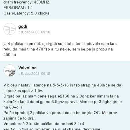
dram frekvency: 430MHZ
FSB:DRAM : 1:1
Cash/Latency: 5.0 clocks
godi
::
8. dec 2008, 09:10
ja 4 palčke mam not. sj drgač sem tut s tem zadovoln sam ko si
reku da maš ti na 470 fsb al tu nekje, sem še pa js probu na
450fsb
Valvoline
::
8. dec 2008, 09:15
V biosu nastavi latence na 5-5-5-16 in fsb strap na 400(če se da)
in poskus spet z 1.5v.
Drgač pa jaz mam cenejšega e2160 na 2.9ghz ker nimam fajna
kulerčka kot ti da bi ga na 3.5ghz spravil. Men se pr 3.5ghz greje
na 80+c :)
Pa še sprobaj 2 palčke vn pobrat če se bo boljše OC. Me prav
zanima če to drži.
Vn pobereš 2 in 4to palčko. da ne boš 3 in 4.
ker 1-3 in 2-4 so povezani za dual channel delovanje.