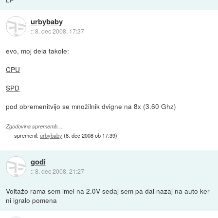
urbybaby
::
8. dec 2008, 17:37
evo, moj dela takole:
CPU
SPD
pod obremenitvijo se množilnik dvigne na 8x (3.60 Ghz)
Zgodovina sprememb…
spremenil:
urbybaby
(
8. dec 2008 ob 17:39
)
godi
::
8. dec 2008, 21:27
Voltažo rama sem imel na 2.0V sedaj sem pa dal nazaj na auto ker
ni igralo pomena