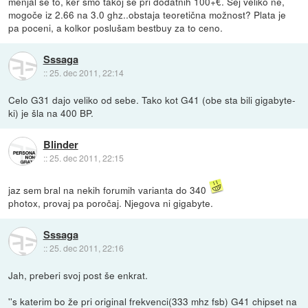
menjal še to, ker smo takoj še pri dodatnih 100+€. Sej veliko ne,
mogoče iz 2.66 na 3.0 ghz..obstaja teoretična možnost? Plata je
pa poceni, a kolkor poslušam bestbuy za to ceno.
Sssaga
::
25. dec 2011, 22:14
Celo G31 dajo veliko od sebe. Tako kot G41 (obe sta bili gigabyte-
ki) je šla na 400 BP.
Blinder
::
25. dec 2011, 22:15
jaz sem bral na nekih forumih varianta do 340
photox, provaj pa poročaj. Njegova ni gigabyte.
Sssaga
::
25. dec 2011, 22:16
Jah, preberi svoj post še enkrat.
''s katerim bo že pri original frekvenci(333 mhz fsb) G41 chipset na