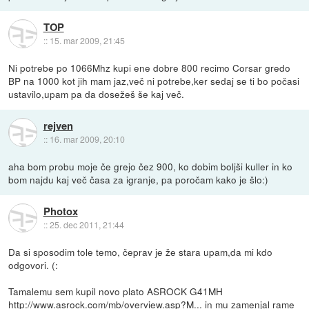
TOP
::
15. mar 2009, 21:45
Ni potrebe po 1066Mhz kupi ene dobre 800 recimo Corsar gredo
BP na 1000 kot jih mam jaz,več ni potrebe,ker sedaj se ti bo počasi
ustavilo,upam pa da dosežeš še kaj več.
rejven
::
16. mar 2009, 20:10
aha bom probu moje če grejo čez 900, ko dobim boljši kuller in ko
bom najdu kaj več časa za igranje, pa poročam kako je šlo:)
Photox
::
25. dec 2011, 21:44
Da si sposodim tole temo, čeprav je že stara upam,da mi kdo
odgovori. (:
Tamalemu sem kupil novo plato ASROCK G41MH
http://www.asrock.com/mb/overview.asp?M...
in mu zamenjal rame