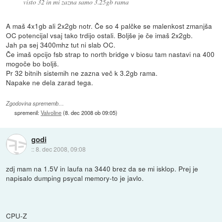
visto 32 in mi zazna samo 3.25gb rama
A maš 4x1gb ali 2x2gb notr. Če so 4 palčke se malenkost zmanjša
OC potencijal vsaj tako trdijo ostali. Boljše je če imaš 2x2gb.
Jah pa sej 3400mhz tut ni slab OC.
Če imaš opcijo fsb strap to north bridge v biosu tam nastavi na 400
mogoče bo boljš.
Pr 32 bitnih sistemih ne zazna več k 3.2gb rama.
Napake ne dela zarad tega.
Zgodovina sprememb…
spremenil:
Valvoline
(
8. dec 2008 ob 09:05
)
godi
::
8. dec 2008, 09:08
zdj mam na 1.5V in laufa na 3440 brez da se mi isklop. Prej je
napisalo dumping psycal memory-to je javlo.
CPU-Z