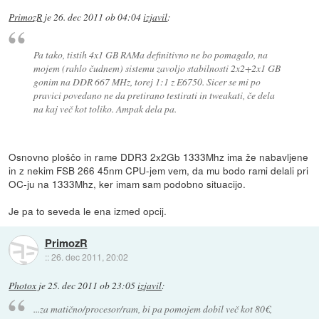
PrimozR
je
26. dec 2011 ob 04:04
izjavil
:
Pa tako, tistih 4x1 GB RAMa definitivno ne bo pomagalo, na
mojem (rahlo čudnem) sistemu zavoljo stabilnosti 2x2+2x1 GB
gonim na DDR 667 MHz, torej 1:1 z E6750. Sicer se mi po
pravici povedano ne da pretirano testirati in tweakati, če dela
na kaj več kot toliko. Ampak dela pa.
Osnovno ploščo in rame DDR3 2x2Gb 1333Mhz ima že nabavljene
in z nekim FSB 266 45nm CPU-jem vem, da mu bodo rami delali pri
OC-ju na 1333Mhz, ker imam sam podobno situacijo.
Je pa to seveda le ena izmed opcij.
PrimozR
::
26. dec 2011, 20:02
Photox
je
25. dec 2011 ob 23:05
izjavil
:
...za matično/procesor/ram, bi pa pomojem dobil več kot 80€,