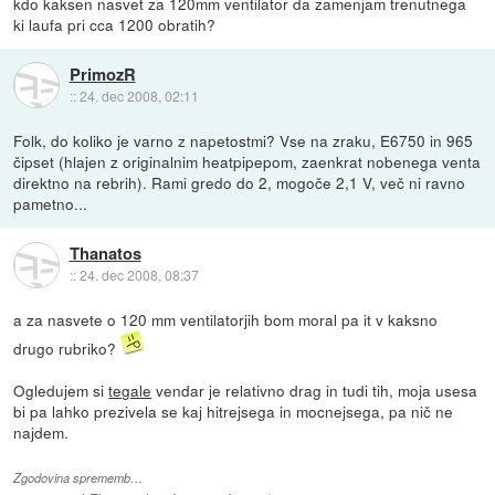
kdo kaksen nasvet za 120mm ventilator da zamenjam trenutnega
ki laufa pri cca 1200 obratih?
PrimozR
::
24. dec 2008, 02:11
Folk, do koliko je varno z napetostmi? Vse na zraku, E6750 in 965
čipset (hlajen z originalnim heatpipepom, zaenkrat nobenega venta
direktno na rebrih). Rami gredo do 2, mogoče 2,1 V, več ni ravno
pametno...
Thanatos
::
24. dec 2008, 08:37
a za nasvete o 120 mm ventilatorjih bom moral pa it v kaksno
drugo rubriko?
Ogledujem si
tegale
vendar je relativno drag in tudi tih, moja usesa
bi pa lahko prezivela se kaj hitrejsega in mocnejsega, pa nič ne
najdem.
Zgodovina sprememb…