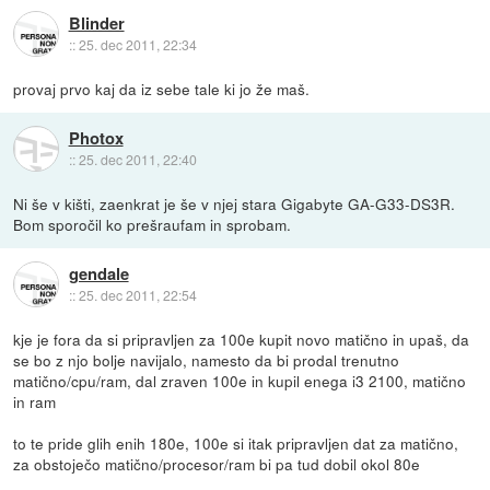
Blinder
::
25. dec 2011, 22:34
provaj prvo kaj da iz sebe tale ki jo že maš.
Photox
::
25. dec 2011, 22:40
Ni še v kišti, zaenkrat je še v njej stara Gigabyte GA-G33-DS3R.
Bom sporočil ko prešraufam in sprobam.
gendale
::
25. dec 2011, 22:54
kje je fora da si pripravljen za 100e kupit novo matično in upaš, da
se bo z njo bolje navijalo, namesto da bi prodal trenutno
matično/cpu/ram, dal zraven 100e in kupil enega i3 2100, matično
in ram
to te pride glih enih 180e, 100e si itak pripravljen dat za matično,
za obstoječo matično/procesor/ram bi pa tud dobil okol 80e