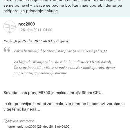
se ne bo navil v višave se pač ne bo. Kar imaš uporabi, denar pa
prišparaj za prihodnje nakupe.
ncc2000
::
26. dec 2011, 04:00
PrimozR
je
26. dec 2011 ob 03:29
izjavil
:
Zakaj bi prodajal že precej star proc za še starejšega? o_O
Za lažjo do srednje zahtevno rabo bo tudi stock E6750 dovolj.
Če se ne bo navil v višave se pač ne bo. Kar imaš uporabi, denar
pa prišparaj za prihodnje nakupe.
Seveda imaš prav, E6750 je malce starejši 65nm CPU.
In če ga navijanje ne bi zanimalo, verjetno ne bi postavil vprašanja
v tej temi, kajneda...
Zgodovina sprememb…
spremenil:
ncc2000
(
26. dec 2011 ob 04:00
)