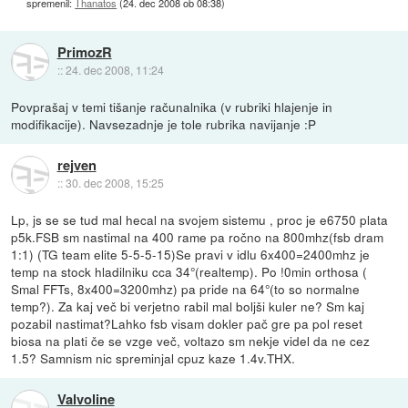
spremenil:
Thanatos
(
24. dec 2008 ob 08:38
)
PrimozR
::
24. dec 2008, 11:24
Povprašaj v temi tišanje računalnika (v rubriki hlajenje in
modifikacije). Navsezadnje je tole rubrika navijanje :P
rejven
::
30. dec 2008, 15:25
Lp, js se se tud mal hecal na svojem sistemu , proc je e6750 plata
p5k.FSB sm nastimal na 400 rame pa ročno na 800mhz(fsb dram
1:1) (TG team elite 5-5-5-15)Se pravi v idlu 6x400=2400mhz je
temp na stock hladilniku cca 34°(realtemp). Po !0min orthosa (
Smal FFTs, 8x400=3200mhz) pa pride na 64°(to so normalne
temp?). Za kaj več bi verjetno rabil mal boljši kuler ne? Sm kaj
pozabil nastimat?Lahko fsb visam dokler pač gre pa pol reset
biosa na plati če se vzge več, voltazo sm nekje videl da ne cez
1.5? Samnism nic spreminjal cpuz kaze 1.4v.THX.
Valvoline