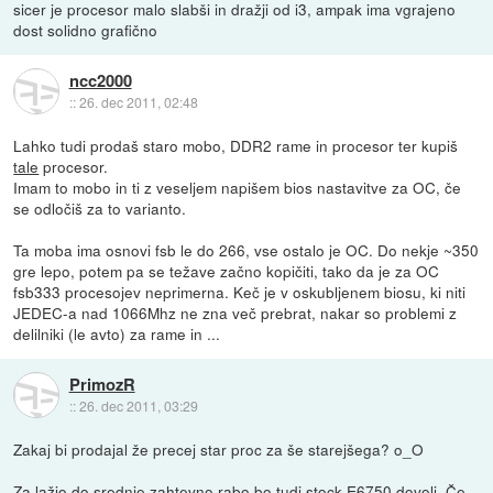
sicer je procesor malo slabši in dražji od i3, ampak ima vgrajeno
dost solidno grafično
ncc2000
::
26. dec 2011, 02:48
Lahko tudi prodaš staro mobo, DDR2 rame in procesor ter kupiš
tale
procesor.
Imam to mobo in ti z veseljem napišem bios nastavitve za OC, če
se odločiš za to varianto.
Ta moba ima osnovi fsb le do 266, vse ostalo je OC. Do nekje ~350
gre lepo, potem pa se težave začno kopičiti, tako da je za OC
fsb333 procesojev neprimerna. Keč je v oskubljenem biosu, ki niti
JEDEC-a nad 1066Mhz ne zna več prebrat, nakar so problemi z
delilniki (le avto) za rame in ...
PrimozR
::
26. dec 2011, 03:29
Zakaj bi prodajal že precej star proc za še starejšega? o_O
Za lažjo do srednje zahtevno rabo bo tudi stock E6750 dovolj. Če