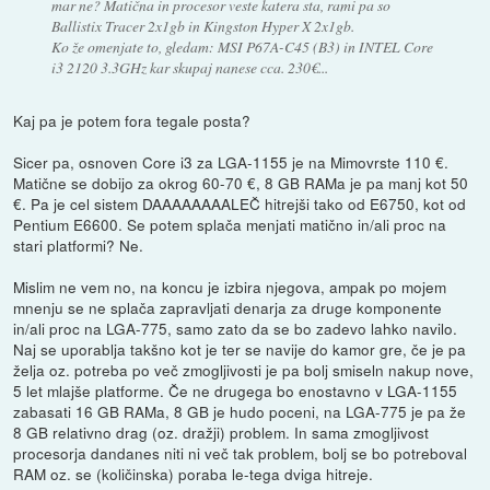
mar ne? Matična in procesor veste katera sta, rami pa so
Ballistix Tracer 2x1gb in Kingston Hyper X 2x1gb.
Ko že omenjate to, gledam: MSI P67A-C45 (B3) in INTEL Core
i3 2120 3.3GHz kar skupaj nanese cca. 230€...
Kaj pa je potem fora tegale posta?
Sicer pa, osnoven Core i3 za LGA-1155 je na Mimovrste 110 €.
Matične se dobijo za okrog 60-70 €, 8 GB RAMa je pa manj kot 50
€. Pa je cel sistem DAAAAAAAALEČ hitrejši tako od E6750, kot od
Pentium E6600. Se potem splača menjati matično in/ali proc na
stari platformi? Ne.
Mislim ne vem no, na koncu je izbira njegova, ampak po mojem
mnenju se ne splača zapravljati denarja za druge komponente
in/ali proc na LGA-775, samo zato da se bo zadevo lahko navilo.
Naj se uporablja takšno kot je ter se navije do kamor gre, če je pa
želja oz. potreba po več zmogljivosti je pa bolj smiseln nakup nove,
5 let mlajše platforme. Če ne drugega bo enostavno v LGA-1155
zabasati 16 GB RAMa, 8 GB je hudo poceni, na LGA-775 je pa že
8 GB relativno drag (oz. dražji) problem. In sama zmogljivost
procesorja dandanes niti ni več tak problem, bolj se bo potreboval
RAM oz. se (količinska) poraba le-tega dviga hitreje.