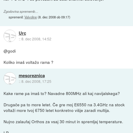
Zgodovina sprememb…
spremenil:
Valvoline
(
8. dec 2008 ob 09:17
)
Urc
::
8. dec 2008, 14:52
@godi
Koliko imaš voltažo rama ?
mesoreznica
::
8. dec 2008, 17:25
Kake rame pa imaš to? Navadne 800MHz ali kaj navijalskega?
Drugače pa to more letet. Če gre moj E6550 na 3.4GHz na stock
voltaži more tvoj 6750 letet konkretno višje zaradi multija.
Nujno zalaufaj Orthos za vsaj 30 minut in spremljaj temperature.
LP