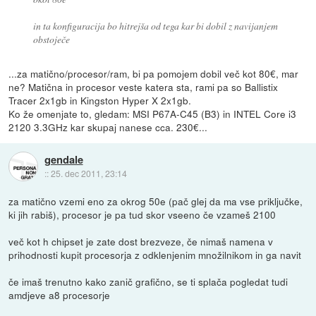
in ta konfiguracija bo hitrejša od tega kar bi dobil z navijanjem
obstoječe
...za matično/procesor/ram, bi pa pomojem dobil več kot 80€, mar
ne? Matična in procesor veste katera sta, rami pa so Ballistix
Tracer 2x1gb in Kingston Hyper X 2x1gb.
Ko že omenjate to, gledam: MSI P67A-C45 (B3) in INTEL Core i3
2120 3.3GHz kar skupaj nanese cca. 230€...
gendale
::
25. dec 2011, 23:14
za matično vzemi eno za okrog 50e (pač glej da ma vse priključke,
ki jih rabiš), procesor je pa tud skor vseeno če vzameš 2100
več kot h chipset je zate dost brezveze, če nimaš namena v
prihodnosti kupit procesorja z odklenjenim množilnikom in ga navit
če imaš trenutno kako zanič grafično, se ti splača pogledat tudi
amdjeve a8 procesorje