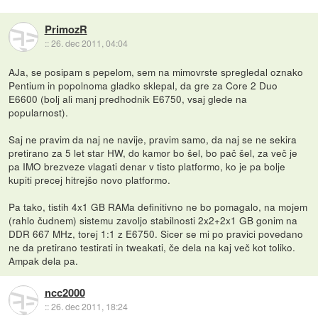
PrimozR
::
26. dec 2011, 04:04
AJa, se posipam s pepelom, sem na mimovrste spregledal oznako
Pentium in popolnoma gladko sklepal, da gre za Core 2 Duo
E6600 (bolj ali manj predhodnik E6750, vsaj glede na
popularnost).
Saj ne pravim da naj ne navije, pravim samo, da naj se ne sekira
pretirano za 5 let star HW, do kamor bo šel, bo pač šel, za več je
pa IMO brezveze vlagati denar v tisto platformo, ko je pa bolje
kupiti precej hitrejšo novo platformo.
Pa tako, tistih 4x1 GB RAMa definitivno ne bo pomagalo, na mojem
(rahlo čudnem) sistemu zavoljo stabilnosti 2x2+2x1 GB gonim na
DDR 667 MHz, torej 1:1 z E6750. Sicer se mi po pravici povedano
ne da pretirano testirati in tweakati, če dela na kaj več kot toliko.
Ampak dela pa.
ncc2000
::
26. dec 2011, 18:24