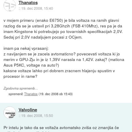
Thanatos
::
19. dec 2008, 15:40
v mojem primeru (enako E6750) je bila voltaza na ramih glavni
razlog da se je ustavil pri 3,28Ghzih (FSB 410Mhz), res pa je da
imam Kingstone ki potrebujejo po tovarniskih specifikacijah 2,0V.
Sedaj pri 2,0V nadaljujem pocasi z OCjem.
imam pa nekaj vprasanj:
z navijanjem se je zacela avtomaticno? povecevati voltaza ki jo
merim v GPU-Zju in je iz 1,39V narasla na 1,42V. zakaj? (maticna
Asus P5KC, voltage na auto?)
kaksne voltaze lahko pri dobrem zracnem hlajenju spustim v
procesor in rame?
Zgodovina sprememb…
spremenil:
Thanatos
(
19. dec 2008 ob 15:43
)
Valvoline
::
19. dec 2008, 15:50
Pr intelu je tako da se voltaža avtomatsko zviša oz zmanjša če