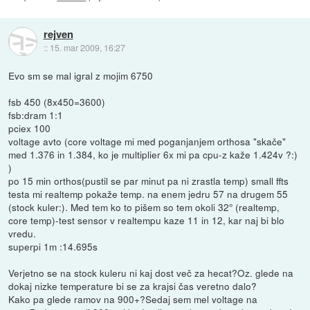
rejven
::
15. mar 2009, 16:27
Evo sm se mal igral z mojim 6750
fsb 450 (8x450=3600)
fsb:dram 1:1
pciex 100
voltage avto (core voltage mi med poganjanjem orthosa "skače"
med 1.376 in 1.384, ko je multiplier 6x mi pa cpu-z kaže 1.424v ?:)
)
po 15 min orthos(pustil se par minut pa ni zrastla temp) small ffts
testa mi realtemp pokaže temp. na enem jedru 57 na drugem 55
(stock kuler:). Med tem ko to pišem so tem okoli 32° (realtemp,
core temp)-test sensor v realtempu kaze 11 in 12, kar naj bi blo
vredu.
superpi 1m :14.695s
Verjetno se na stock kuleru ni kaj dost več za hecat?Oz. glede na
dokaj nizke temperature bi se za krajsi čas veretno dalo?
Kako pa glede ramov na 900+?Sedaj sem mel voltage na