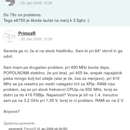
::
30. dec 2008, 15:29
Do 75c no problemo.
Tega e6750 je škoda laufat na manj k 3.5ghz :)
PrimozR
::
30. dec 2008, 15:56
Seveda ga ni, če si na stock hladilniku. Sam bi pri 64° obrnil in ga
odvil.
Sam imam pa drugačen problem, pri 400 MHz boota (lepo,
POPOLNOMA stabilno, že pol leta), pri 405 še, ampak napajalnik
piska mnogo bolj kot zdajle (star je že, čas za menjavo), pri 410
MHz se pa resetira po modri nalagalni črti za XPje. RAMi niso
problem, saj so pri stock frekvenci CPUja na 832 MHz, torej so
dobri za do 416 FSBja. Napetosti? Vcore je bil na 1,4, trenutno
sem pa na 3,2 GHz pri 1,35 V, torej to ni problem. RAMi so na 2 V.
Anyone?
Zgodovina sprememb…
spremenil:
PrimozR
(
5. jan 2009 ob 00:55
)