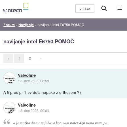
☰
Forum
»
Navijanje
»
navijanje intel E6750 POMOČ
navijanje intel E6750 POMOČ
2
»
«
1
Valvoline
::
8. dec 2008, 08:59
A ti proc pr 1.5v dela napake z orthosom ??
Valvoline
::
8. dec 2008, 09:04
a je možno da me zajebava ker mam noter 4gb rama mam pa