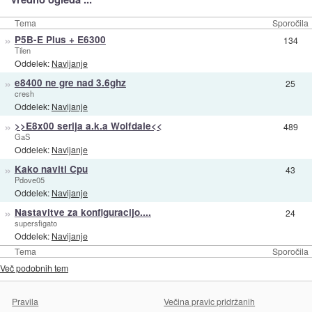
Tema
Sporočila
»
P5B-E Plus + E6300
134
Tilen
Oddelek:
Navijanje
»
e8400 ne gre nad 3.6ghz
25
cresh
Oddelek:
Navijanje
»
>>E8x00 serija a.k.a Wolfdale<<
489
GaS
Oddelek:
Navijanje
»
Kako naviti Cpu
43
Pdove05
Oddelek:
Navijanje
»
Nastavitve za konfiguracijo....
24
supersfigato
Oddelek:
Navijanje
Tema
Sporočila
Več podobnih tem
Pravila
Večina pravic pridržanih