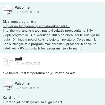
Valvoline
::
7. dec 2008, 19:39
DL si tega programčka
http://www.techpowerup.com/downloads/39...
Intel thermal analysis tool. nastavi voltažo procesorja na 1.5v.
Odpri program in klikni workload 100% na obeh jedrih. Pust ga naj
laufa 15 minut in poglej kakšne bojo temperature. Če so manj k
65c si zmagal. tale program max obremeni procesor in če tle ne
videš več k 65c pr ostalih test programih je zihr manj.
godi
::
7. dec 2008, 20:23
evo naredu test temperatura se je ustavla na 40c
Valvoline
::
7. dec 2008, 20:26
Kaj si nor :)
Grem še jaz po tistga asusa ki ga mas :)