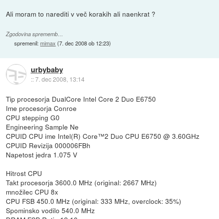
Ali moram to narediti v več korakih ali naenkrat ?
Zgodovina sprememb…
spremenil:
mimax
(
7. dec 2008 ob 12:23
)
urbybaby
::
7. dec 2008, 13:14
Tip procesorja DualCore Intel Core 2 Duo E6750
Ime procesorja Conroe
CPU stepping G0
Engineering Sample Ne
CPUID CPU ime Intel(R) Core™2 Duo CPU E6750 @ 3.60GHz
CPUID Revizija 000006FBh
Napetost jedra 1.075 V
Hitrost CPU
Takt procesorja 3600.0 MHz (original: 2667 MHz)
množilec CPU 8x
CPU FSB 450.0 MHz (original: 333 MHz, overclock: 35%)
Spominsko vodilo 540.0 MHz