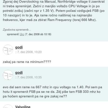
Zgoraj dej Overclocking na Manual, Northbridge voltage ti zaenkrat
ni treba spreminjat. Začni z manjšo voltažo CPU Voltage in jo po
potrebi zvišuj (začni npr z 1.35 V). Potem počasi vzdiguješ FSB (po
10 navzgor) in to je. Aja rame ročno naštimaj na najmanjšo
frekvenco, kjer maš za zbirat Ram Frequency (torej 666 Mhz).
Zgodovina sprememb…
spremenil:
Urc
(
7. dec 2008 ob 10:18
)
godi
::
7. dec 2008, 10:20
zakaj pa rame na minimum????
godi
::
7. dec 2008, 10:35
evo dal sem rame na 667 mhz in cpu voltago na 1.40. Pol sem pa
hotu it spremenit FSB pa se ne da. Zdj piše tam FSB 333 mhz ko
pa hočem spremenit pa ne gre zakaj ne??
Valvoline