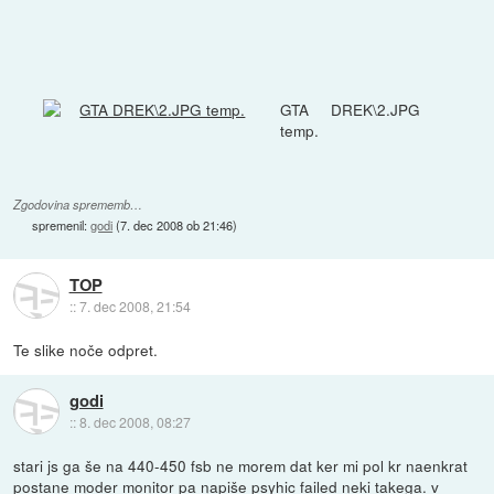
GTA DREK\2.JPG
temp.
Zgodovina sprememb…
spremenil:
godi
(
7. dec 2008 ob 21:46
)
TOP
::
7. dec 2008, 21:54
Te slike noče odpret.
godi
::
8. dec 2008, 08:27
stari js ga še na 440-450 fsb ne morem dat ker mi pol kr naenkrat
postane moder monitor pa napiše psyhic failed neki takega. v