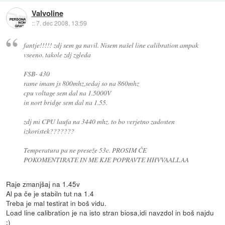
Valvoline
::
7. dec 2008, 13:59
fantje!!!!! zdj sem ga navil. Nisem našel line calibration ampak
vseeno. takole zdj zgleda
FSB- 430
rame imam js 800mhz,sedaj so na 860mhz
cpu voltage sem dal na 1.5000V
in nort bridge sem dal na 1.55.
zdj mi CPU laufa na 3440 mhz. to bo verjetno zadosten
izkoristek???????
Temperatura pa ne preseže 53c. PROSIM ČE
POKOMENTIRATE IN ME KJE POPRAVTE HHVVAALLAA
Raje zmanjšaj na 1.45v
Al pa če je stabiln tut na 1.4
Treba je mal testirat in boš vidu.
Load line calibration je na isto stran biosa,idi navzdol in boš najdu
:)