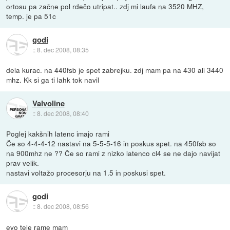
ortosu pa začne pol rdečo utripat.. zdj mi laufa na 3520 MHZ,
temp. je pa 51c
godi
::
8. dec 2008, 08:35
dela kurac. na 440fsb je spet zabrejku. zdj mam pa na 430 ali 3440
mhz. Kk si ga ti lahk tok navil
Valvoline
::
8. dec 2008, 08:40
Poglej kakšnih latenc imajo rami
Če so 4-4-4-12 nastavi na 5-5-5-16 in poskus spet. na 450fsb so
na 900mhz ne ?? Če so rami z nizko latenco cl4 se ne dajo navijat
prav velik.
nastavi voltažo procesorju na 1.5 in poskusi spet.
godi
::
8. dec 2008, 08:56
evo tele rame mam