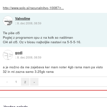
http://www.solo.si/racunalnitvo-10087/r...
Valvoline
::
8. dec 2008, 08:59
Tle piše cl5
Poglej z programom cpu-z na kolk so naštiman
Cl4 ali cl5. Oz v biosu najboljše nastavi na 5-5-5-16.
godi
::
8. dec 2008, 08:59
a je možno da me zajebava ker mam noter 4gb rama mam pa visto
32 in mi zazna samo 3.25gb rama
«
1
2
»
Vredno ogleda ...