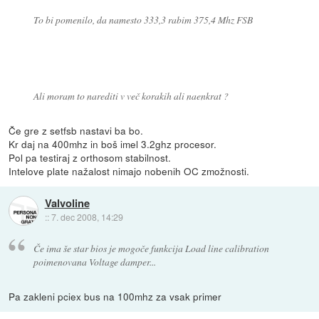
To bi pomenilo, da namesto 333,3 rabim 375,4 Mhz FSB
Ali moram to narediti v več korakih ali naenkrat ?
Če gre z setfsb nastavi ba bo.
Kr daj na 400mhz in boš imel 3.2ghz procesor.
Pol pa testiraj z orthosom stabilnost.
Intelove plate nažalost nimajo nobenih OC zmožnosti.
Valvoline
::
7. dec 2008, 14:29
Če ima še star bios je mogoče funkcija Load line calibration
poimenovana Voltage damper...
Pa zakleni pciex bus na 100mhz za vsak primer