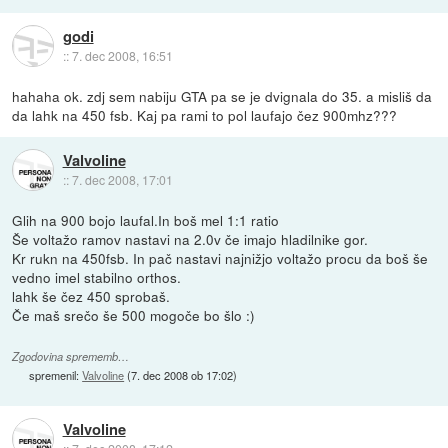
godi
::
7. dec 2008, 16:51
hahaha ok. zdj sem nabiju GTA pa se je dvignala do 35. a misliš da
da lahk na 450 fsb. Kaj pa rami to pol laufajo čez 900mhz???
Valvoline
::
7. dec 2008, 17:01
Glih na 900 bojo laufal.In boš mel 1:1 ratio
Še voltažo ramov nastavi na 2.0v če imajo hladilnike gor.
Kr rukn na 450fsb. In pač nastavi najnižjo voltažo procu da boš še
vedno imel stabilno orthos.
lahk še čez 450 sprobaš.
Če maš srečo še 500 mogoče bo šlo :)
Zgodovina sprememb…
spremenil:
Valvoline
(
7. dec 2008 ob 17:02
)
Valvoline