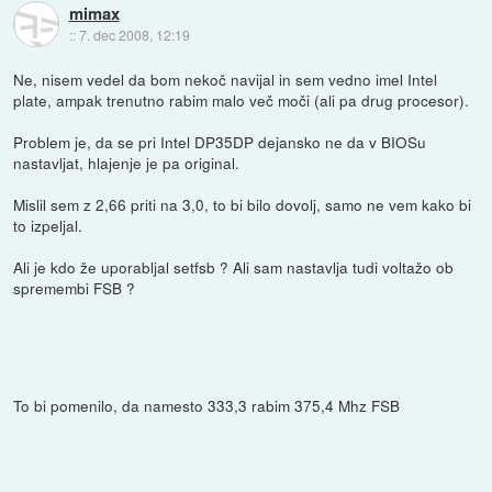
mimax
::
7. dec 2008, 12:19
Ne, nisem vedel da bom nekoč navijal in sem vedno imel Intel
plate, ampak trenutno rabim malo več moči (ali pa drug procesor).
Problem je, da se pri Intel DP35DP dejansko ne da v BIOSu
nastavljat, hlajenje je pa original.
Mislil sem z 2,66 priti na 3,0, to bi bilo dovolj, samo ne vem kako bi
to izpeljal.
Ali je kdo že uporabljal setfsb ? Ali sam nastavlja tudi voltažo ob
spremembi FSB ?
To bi pomenilo, da namesto 333,3 rabim 375,4 Mhz FSB