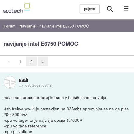
☰
Forum
»
Navijanje
»
navijanje intel E6750 POMOČ
navijanje intel E6750 POMOČ
«
1
2
»
godi
::
7. dec 2008, 09:48
navil bom procesor torej ko sem v biosih imam na voljo
-fsb frekvency-ki je nastavljen na 333mhz spreminjat se ne da piše
200-800mhz
-cpu voltage- tu je najvišja opcija 1.7000V
-cpu voltage reference
-cpu pll voltage