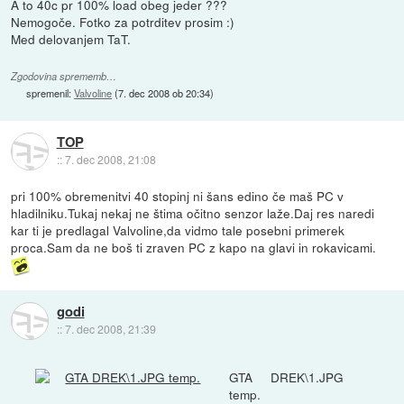
A to 40c pr 100% load obeg jeder ???
Nemogoče. Fotko za potrditev prosim :)
Med delovanjem TaT.
Zgodovina sprememb…
spremenil:
Valvoline
(
7. dec 2008 ob 20:34
)
TOP
::
7. dec 2008, 21:08
pri 100% obremenitvi 40 stopinj ni šans edino če maš PC v
hladilniku.Tukaj nekaj ne štima očitno senzor laže.Daj res naredi
kar ti je predlagal Valvoline,da vidmo tale posebni primerek
proca.Sam da ne boš ti zraven PC z kapo na glavi in rokavicami.
godi
::
7. dec 2008, 21:39
GTA DREK\1.JPG
temp.