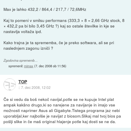
Max je lahko 432,2 / 864,4 / 217,7 / 72,6MHz
Kaj to pomeni v smilsu performans (333,3 × 8 = 2,66 GHz stock, 8
× 432,2 pa bi bilo 3,45 GHz ?) kaj so ostale številke in kje se
nastavlja voltaža ipd.
Kako trajna je ta sprememba, če je preko softwara, ali se pri
naslednjem zagonu izniči ?
Zgodovina sprememb…
spremenil:
mimax
(
7. dec 2008 ob 11:56
)
TOP
::
7. dec 2008, 12:02
Če si vedu da boš nekoč navijal,potle se ne kupuje Intel plat
ampak kakšno drugo,ki so narejene za navijanje in imajo vse
možnosti naprimer Asus ali Gigabyte.Tistega programa jaz nebi
uporabljal,ker najbolše je navijat z biosom.Slikaj mal tvoj bios pa
pošlji slike in če maš original hlajenje potle kaj dosti se ne da.