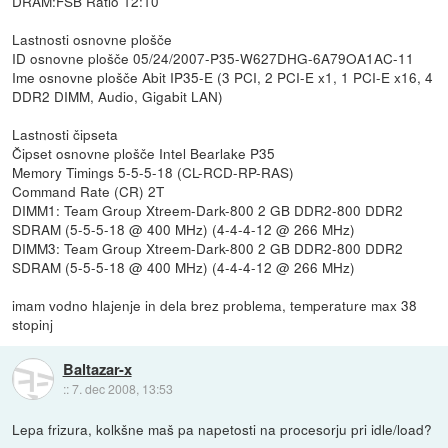
DRAM:FSB Ratio 12:10
Lastnosti osnovne plošče
ID osnovne plošče 05/24/2007-P35-W627DHG-6A79OA1AC-11
Ime osnovne plošče Abit IP35-E (3 PCI, 2 PCI-E x1, 1 PCI-E x16, 4
DDR2 DIMM, Audio, Gigabit LAN)
Lastnosti čipseta
Čipset osnovne plošče Intel Bearlake P35
Memory Timings 5-5-5-18 (CL-RCD-RP-RAS)
Command Rate (CR) 2T
DIMM1: Team Group Xtreem-Dark-800 2 GB DDR2-800 DDR2
SDRAM (5-5-5-18 @ 400 MHz) (4-4-4-12 @ 266 MHz)
DIMM3: Team Group Xtreem-Dark-800 2 GB DDR2-800 DDR2
SDRAM (5-5-5-18 @ 400 MHz) (4-4-4-12 @ 266 MHz)
imam vodno hlajenje in dela brez problema, temperature max 38
stopinj
Baltazar-x
::
7. dec 2008, 13:53
Lepa frizura, kolkšne maš pa napetosti na procesorju pri idle/load?