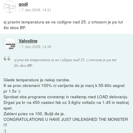
godi
::
7. dec 2008, 14:31
sj pravim temperatura se ne vzdigne nad 25. z ortosom je pa tut
šlo skos BP.
Valvoline
::
7. dec 2008, 14:36
sj pravim temperatura se ne vzdigne nad 25. z ortosom je pa tut
šlo skos BP.
Glede temperature je nekaj narobe.
K se proc obremeni 100% ni varijante da je manj k 55-60c segret
pr 1.5v :)
Sprobat oba programa coretemp in realtemp med LOAD delovanju.
Drgać pa kr na 450 nastavi fsb oz 3.6ghz voltažo na 1.45 in testiraj
spet.
Zakleni pciex na 100. Buljš da je.
CONGRATULATIONS U HAVE JUST UNLEASHED THE MONSTER
!!!
:)