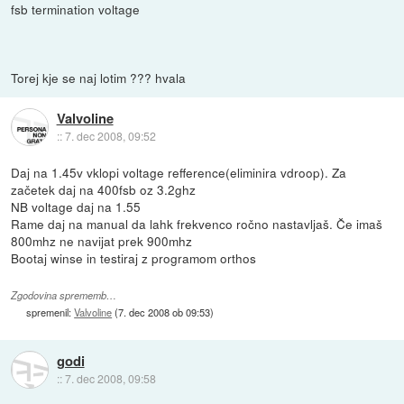
fsb termination voltage
Torej kje se naj lotim ??? hvala
Valvoline
::
7. dec 2008, 09:52
Daj na 1.45v vklopi voltage refference(eliminira vdroop). Za
začetek daj na 400fsb oz 3.2ghz
NB voltage daj na 1.55
Rame daj na manual da lahk frekvenco ročno nastavljaš. Če imaš
800mhz ne navijat prek 900mhz
Bootaj winse in testiraj z programom orthos
Zgodovina sprememb…
spremenil:
Valvoline
(
7. dec 2008 ob 09:53
)
godi
::
7. dec 2008, 09:58