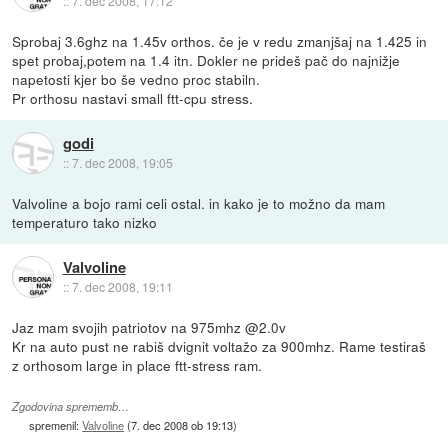
::
7. dec 2008, 17:12
Sprobaj 3.6ghz na 1.45v orthos. če je v redu zmanjšaj na 1.425 in
spet probaj,potem na 1.4 itn. Dokler ne prideš pač do najnižje
napetosti kjer bo še vedno proc stabiln.
Pr orthosu nastavi small ftt-cpu stress.
godi
::
7. dec 2008, 19:05
Valvoline a bojo rami celi ostal. in kako je to možno da mam
temperaturo tako nizko
Valvoline
::
7. dec 2008, 19:11
Jaz mam svojih patriotov na 975mhz @2.0v
Kr na auto pust ne rabiš dvignit voltažo za 900mhz. Rame testiraš
z orthosom large in place ftt-stress ram.
Zgodovina sprememb…
spremenil:
Valvoline
(
7. dec 2008 ob 19:13
)