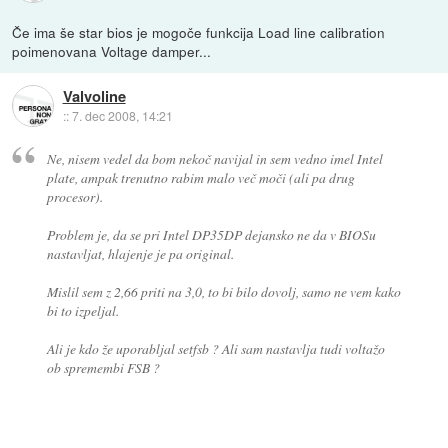
Če ima še star bios je mogoče funkcija Load line calibration
poimenovana Voltage damper...
Valvoline
::
7. dec 2008, 14:21
Ne, nisem vedel da bom nekoč navijal in sem vedno imel Intel
plate, ampak trenutno rabim malo več moči (ali pa drug
procesor).
Problem je, da se pri Intel DP35DP dejansko ne da v BIOSu
nastavljat, hlajenje je pa original.
Mislil sem z 2,66 priti na 3,0, to bi bilo dovolj, samo ne vem kako
bi to izpeljal.
Ali je kdo že uporabljal setfsb ? Ali sam nastavlja tudi voltažo
ob spremembi FSB ?