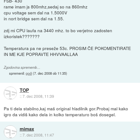
FSB- 430
rame imam js 800mhz,sedaj so na 860mhz
cpu voltage sem dal na 1.5000V
in nort bridge sem dal na 1.55.
zdj mi CPU laufa na 3440 mhz. to bo verjetno zadosten
izkoristek???????
Temperatura pa ne preseže 53c. PROSIM ČE POKOMENTIRATE
IN ME KJE POPRAVTE HHVVAALLAA
Zgodovina sprememb…
spremenil:
godi
(
7. dec 2008 ob 11:35
)
TOP
::
7. dec 2008, 11:39
Pa ti dela stabilno,kaj maš original hladilnik gor.Probaj mal kako
igro da vidiš kako dela in kolko temperaturo boš dosegel.
mimax
::
7. dec 2008, 11:47