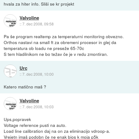
hvala za hiter info. Sliši se kr projekt
Valvoline
::
7. dec 2008, 09:58
Pa še program realtemp za temperaturni monitoring obvezno.
Orthos nastavi na small ft za obremeni procesor in glej da
temperatura ob loadu ne preseže 65-70c
S tem hladilnikom ne bo težav če je v redu zmontiran.
Urc
::
7. dec 2008, 10:00
Katero matično maš ?
Valvoline
::
7. dec 2008, 10:03
Ups,popravek
Voltage reference pusti na auto.
Load line calibration daj na on za eliminacijo vdroop-a.
Vrejetn imaš podobn če ne enak bios k moja p5k