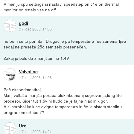
V meniju cpu settings si nastavi speedstep on,c1e on,thermal
monitor on ostalo vse na off
godi
::
7. dec 2008, 14:06
no bom še to porihtal. Drugač je pa temperatura res zanemarljiva
sedaj ne preseže 25c sem zelo presenečen.
Zakaj je bolš da zmanjšam na 1.4V
Valvoline
::
7. dec 2008, 14:08
Pač eksperimentiraj.
Manj voltaže manjša poraba elektrike,manj segrevanja,long life
procesor. Sicer tut 1.5v ni hudo če je fajna hladilnik gor.
A si sprobal kolk se dvigne temperatura in če je sistem stabiln z
programom orthos ??
Urc
::
7. dec 2008, 14:21