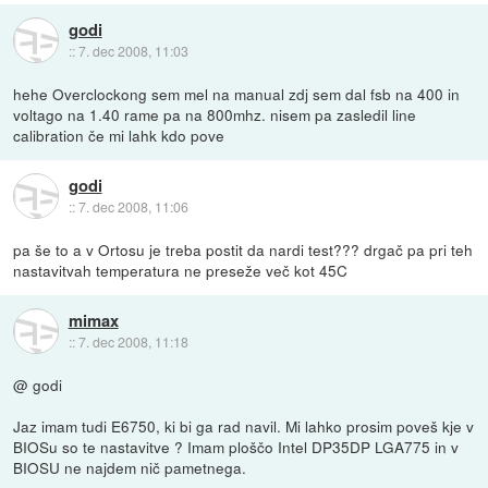
godi
::
7. dec 2008, 11:03
hehe Overclockong sem mel na manual zdj sem dal fsb na 400 in
voltago na 1.40 rame pa na 800mhz. nisem pa zasledil line
calibration če mi lahk kdo pove
godi
::
7. dec 2008, 11:06
pa še to a v Ortosu je treba postit da nardi test??? drgač pa pri teh
nastavitvah temperatura ne preseže več kot 45C
mimax
::
7. dec 2008, 11:18
@ godi
Jaz imam tudi E6750, ki bi ga rad navil. Mi lahko prosim poveš kje v
BIOSu so te nastavitve ? Imam ploščo Intel DP35DP LGA775 in v
BIOSU ne najdem nič pametnega.