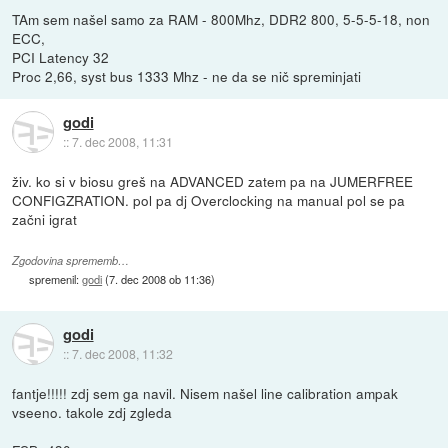
TAm sem našel samo za RAM - 800Mhz, DDR2 800, 5-5-5-18, non
ECC,
PCI Latency 32
Proc 2,66, syst bus 1333 Mhz - ne da se nič spreminjati
godi
::
7. dec 2008, 11:31
živ. ko si v biosu greš na ADVANCED zatem pa na JUMERFREE
CONFIGZRATION. pol pa dj Overclocking na manual pol se pa
začni igrat
Zgodovina sprememb…
spremenil:
godi
(
7. dec 2008 ob 11:36
)
godi
::
7. dec 2008, 11:32
fantje!!!!! zdj sem ga navil. Nisem našel line calibration ampak
vseeno. takole zdj zgleda