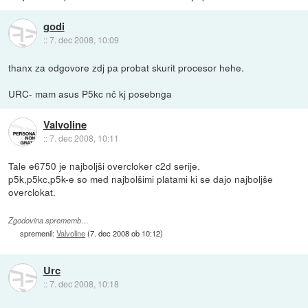
godi
::
7. dec 2008, 10:09
thanx za odgovore zdj pa probat skurit procesor hehe.
URC- mam asus P5kc nč kj posebnga
Valvoline
::
7. dec 2008, 10:11
Tale e6750 je najboljši overcloker c2d serije.
p5k,p5kc,p5k-e so med najbolšimi platami ki se dajo najboljše
overclokat.
Zgodovina sprememb…
spremenil:
Valvoline
(
7. dec 2008 ob 10:12
)
Urc
::
7. dec 2008, 10:18