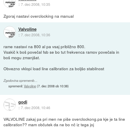
::
7. dec 2008, 10:35
Zgoraj nastavi overclocking na manual
Valvoline
::
7. dec 2008, 10:36
rame nastavi na 800 al pa vsaj približno 800.
Vsakič k boš povečal fsb se bo tut frekvenca ramov povečala in
boš mogu zmanjšat.
Obvezno vklopi load line calibration za boljšo stabilnost
Zgodovina sprememb…
spremenil:
Valvoline
(
7. dec 2008 ob 10:38
)
godi
::
7. dec 2008, 10:46
VALVOLINE zakaj pa pri men ne piše overclockong.pa kje je ta line
calibration?? mam občutek da ne bo nč iz tega joj