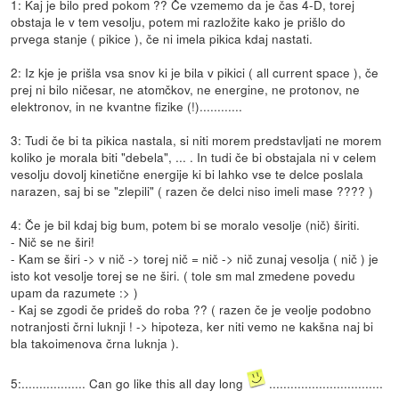
1: Kaj je bilo pred pokom ?? Če vzememo da je čas 4-D, torej
obstaja le v tem vesolju, potem mi razložite kako je prišlo do
prvega stanje ( pikice ), če ni imela pikica kdaj nastati.
2: Iz kje je prišla vsa snov ki je bila v pikici ( all current space ), če
prej ni bilo ničesar, ne atomčkov, ne energine, ne protonov, ne
elektronov, in ne kvantne fizike (!)............
3: Tudi če bi ta pikica nastala, si niti morem predstavljati ne morem
koliko je morala biti "debela", ... . In tudi če bi obstajala ni v celem
vesolju dovolj kinetične energije ki bi lahko vse te delce poslala
narazen, saj bi se "zlepili" ( razen če delci niso imeli mase ???? )
4: Če je bil kdaj big bum, potem bi se moralo vesolje (nič) širiti.
- Nič se ne širi!
- Kam se širi -> v nič -> torej nič = nič -> nič zunaj vesolja ( nič ) je
isto kot vesolje torej se ne širi. ( tole sm mal zmedene povedu
upam da razumete :> )
- Kaj se zgodi če prideš do roba ?? ( razen če je veolje podobno
notranjosti črni luknji ! -> hipoteza, ker niti vemo ne kakšna naj bi
bla takoimenova črna luknja ).
5:.................. Can go like this all day long
................................