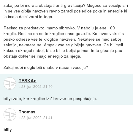
zakaj pa bi morala obstajati anti-gravitacija? Mogoce se vesolje siri
in se vse giblje navzven ravno zaradi posledice poka in energije ki
jo imajo delci zarai le-tega.
Recimo za predstavo: Imamo sibrovko. V naboju je ene 100
kroglic. Recimo da so te kroglice nase galaxije. Ko lovec vstreli s
pusko odnese vse te kroglice navzven. Nekatere se med seboj
zaletijo, nekatere ne. Ampak vse se gibljejo navzven. Ce bi imeli
kaksen okrogel naboj, bi se bil to boljsi primer. In to gibanje pac
obstaja dokler se imajo energijo za njega.
Zakaj nebi moglo biti enako v nasem vesolju?
TESKAn
::
28. jun 2002, 21:40
billy: zato, ker kroglice iz šibrovke ne pospešujejo.
Thomas
::
28. jun 2002, 21:41
billy