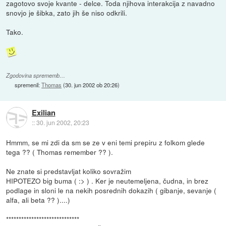
zagotovo svoje kvante - delce. Toda njihova interakcija z navadno
snovjo je šibka, zato jih še niso odkrili.
Tako.
Zgodovina sprememb…
spremenil:
Thomas
(
30. jun 2002 ob 20:26
)
Exilian
::
30. jun 2002, 20:23
Hmmm, se mi zdi da sm se ze v eni temi prepiru z folkom glede
tega ?? ( Thomas remember ?? ).
Ne znate si predstavljat koliko sovražim
HIPOTEZO big buma ( :> ) . Ker je neutemeljena, čudna, in brez
podlage in sloni le na nekih posrednih dokazih ( gibanje, sevanje (
alfa, ali beta ?? )....)
*****************************