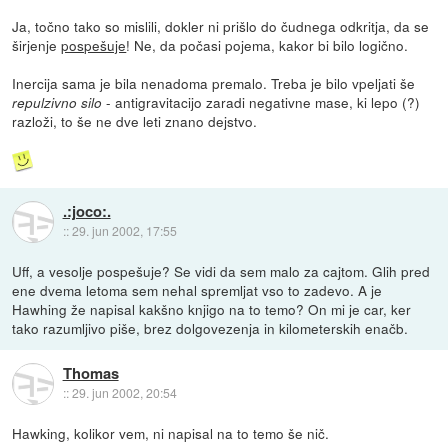
Ja, točno tako so mislili, dokler ni prišlo do čudnega odkritja, da se
širjenje
pospešuje
! Ne, da počasi pojema, kakor bi bilo logično.
Inercija sama je bila nenadoma premalo. Treba je bilo vpeljati še
- antigravitacijo zaradi negativne mase, ki lepo (?)
repulzivno silo
razloži, to še ne dve leti znano dejstvo.
.:joco:.
::
29. jun 2002, 17:55
Uff, a vesolje pospešuje? Se vidi da sem malo za cajtom. Glih pred
ene dvema letoma sem nehal spremljat vso to zadevo. A je
Hawhing že napisal kakšno knjigo na to temo? On mi je car, ker
tako razumljivo piše, brez dolgovezenja in kilometerskih enačb.
Thomas
::
29. jun 2002, 20:54
Hawking, kolikor vem, ni napisal na to temo še nič.