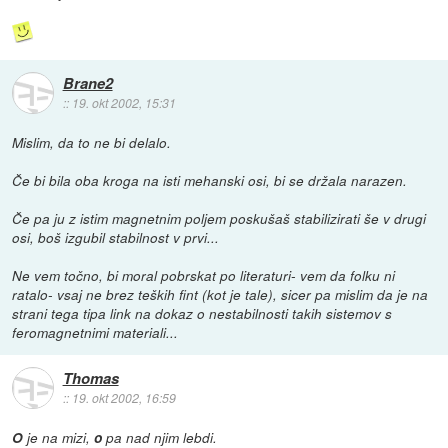
Brane2
::
19. okt 2002, 15:31
Mislim, da to ne bi delalo.
Če bi bila oba kroga na isti mehanski osi, bi se držala narazen.
Če pa ju z istim magnetnim poljem poskušaš stabilizirati še v drugi
osi, boš izgubil stabilnost v prvi...
Ne vem točno, bi moral pobrskat po literaturi- vem da folku ni
ratalo- vsaj ne brez teških fint (kot je tale), sicer pa mislim da je na
strani tega tipa link na dokaz o nestabilnosti takih sistemov s
feromagnetnimi materiali...
Thomas
::
19. okt 2002, 16:59
O
je na mizi,
o
pa nad njim lebdi.