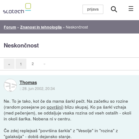
☰
Forum
»
Znanost in tehnologija
»
Neskončnost
Neskončnost
2
»
«
1
Thomas
::
28. jun 2002, 20:34
Ne. To je tako, kot če da mama šarkl pečt. Na začetku so rozine
(random posejane po
površini
) blizu skupaj. Ko pa šarkl vzhaja
(med pečenjem), se oddaljuje vsaka rozina od vseh ostalih - okoli
in okoli šarlka. Nobena ni v centru.
Če zdej replejsaš "površina šarkla" z "Vesolje" in "rozina" z
"galaksija" - dobiš dejansko stanje.