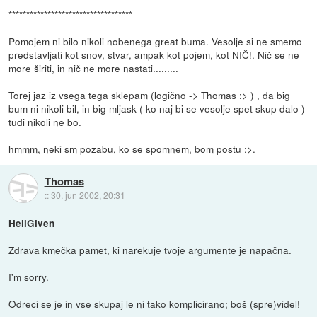
***********************************
Pomojem ni bilo nikoli nobenega great buma. Vesolje si ne smemo
predstavljati kot snov, stvar, ampak kot pojem, kot NIČ!. Nič se ne
more širiti, in nič ne more nastati.........
Torej jaz iz vsega tega sklepam (logično -> Thomas :> ) , da big
bum ni nikoli bil, in big mljask ( ko naj bi se vesolje spet skup dalo )
tudi nikoli ne bo.
hmmm, neki sm pozabu, ko se spomnem, bom postu :>.
Thomas
::
30. jun 2002, 20:31
HellGiven
Zdrava kmečka pamet, ki narekuje tvoje argumente je napačna.
I'm sorry.
Odreci se je in vse skupaj le ni tako komplicirano; boš (spre)videl!