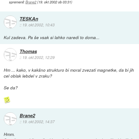
spremenil:
Brane2
(
19. okt 2002 ob 03:31
)
TESKAn
::
19. okt 2002, 10:43
Kul zadeva. Pa še vsak si lahko naredi to doma...
Thomas
::
19. okt 2002, 12:29
Hm ... kako, v kakšno strukturo bi moral zvezati magnetke, da bi jih
cel oblak lebdel v zraku?
Se da?
Brane2
::
19. okt 2002, 14:37
Hmm.