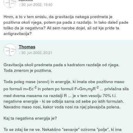
::
30. jun 2002, 19:40
Hmm, a to v tem smislu, da gravitacija nekega predmeta je
pozitivna okoli njega, potem pa pada z razdaljo. In tako daleč pade
toliko da je negativna? Ali sem narobe dojel, ali od kje pride ta
antigravitacija?
Thomas
::
30. jun 2002, 20:21
Gravitacija okoli predmeta pada s kadratom razdalje od njega.
Toda zmerom je pozitivna.
Toda poleg mase (snovi) in energije, ki imata obe pozitivno maso
-2
-2
po formuli m=Ec
in potem po formuli F=Gm
m
R
... privlačna sila
1
2
med dvema masama na razdalji R ... je v tem vesolju 70% t.i.
negativne energije - ki se odbija sama od sebe po istih formulah.
Navadno maso nosi, kakor voda nosi na njej plavajoča polena.
Kaj ta negativna energija je?
To se zdaj še ne ve. Nekakšno "sevanje" oziroma "polje", ki ima