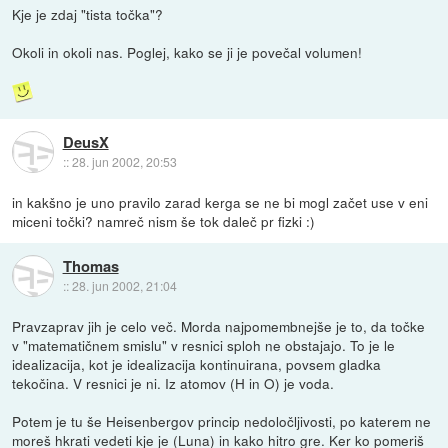
Kje je zdaj "tista točka"?
Okoli in okoli nas. Poglej, kako se ji je povečal volumen!
DeusX
::
28. jun 2002, 20:53
in kakšno je uno pravilo zarad kerga se ne bi mogl začet use v eni
miceni točki? namreč nism še tok daleč pr fizki :)
Thomas
::
28. jun 2002, 21:04
Pravzaprav jih je celo več. Morda najpomembnejše je to, da točke
v "matematičnem smislu" v resnici sploh ne obstajajo. To je le
idealizacija, kot je idealizacija kontinuirana, povsem gladka
tekočina. V resnici je ni. Iz atomov (H in O) je voda.
Potem je tu še Heisenbergov princip nedoločljivosti, po katerem ne
moreš hkrati vedeti kje je (Luna) in kako hitro gre. Ker ko pomeriš