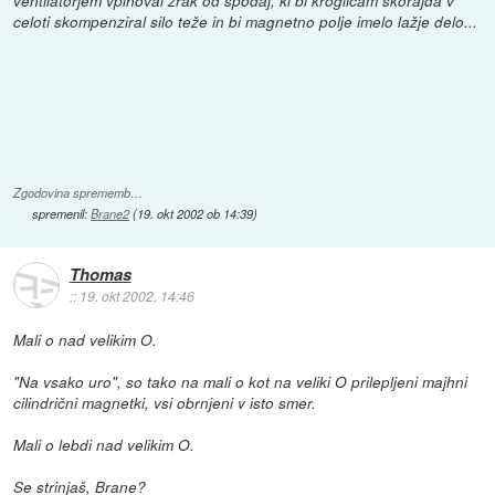
ventilatorjem vpihoval zrak od spodaj, ki bi kroglicam skorajda v
celoti skompenziral silo teže in bi magnetno polje imelo lažje delo...
Zgodovina sprememb…
spremenil:
Brane2
(
19. okt 2002 ob 14:39
)
Thomas
::
19. okt 2002, 14:46
Mali o
nad
velikim O
.
"Na vsako uro", so tako na
mali o
kot na
veliki O
prilepljeni majhni
cilindrični magnetki, vsi obrnjeni v isto smer.
Mali o
lebdi nad
velikim O
.
Se strinjaš, Brane?