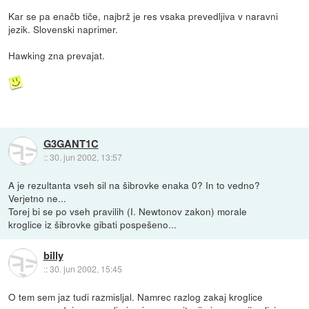
Kar se pa enačb tiče, najbrž je res vsaka prevedljiva v naravni
jezik. Slovenski naprimer.
Hawking zna prevajat.
G3GANT1C
::
30. jun 2002, 13:57
A je rezultanta vseh sil na šibrovke enaka 0? In to vedno?
Verjetno ne...
Torej bi se po vseh pravilih (I. Newtonov zakon) morale
kroglice iz šibrovke gibati pospešeno...
billy
::
30. jun 2002, 15:45
O tem sem jaz tudi razmisljal. Namrec razlog zakaj kroglice