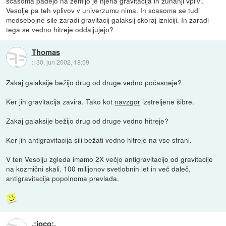
scasoma padejo na zemljo je njena gravitacija in zunanji vplivi.
Vesolje pa teh vplivov v univerzumu nima. In scasoma se tudi
medsebojne sile zaradi gravitacij galaksij skoraj izniciji. In zaradi
tega se vedno hitreje oddaljujejo?
Thomas
::
30. jun 2002, 18:59
Zakaj galaksije bežijo drug od druge vedno počasneje?
Ker jih gravitacija zavira. Tako kot
navzgor
izstreljene šibre.
Zakaj galaksije bežijo drug od druge vedno hitreje?
Ker jih antigravitacija sili bežati vedno hitreje na vse strani.
V ten Vesolju zgleda imamo 2X večjo antigravitacijo od gravitacije
na kozmični skali. 100 milijonov svetlobnih let in več daleč,
antigravitacija popolnoma prevlada.
.:joco:.