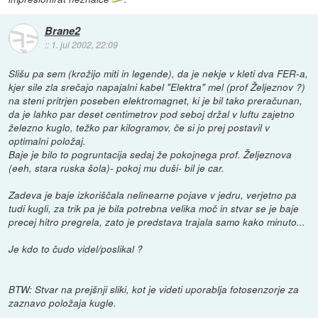
Brane2
::
1. jul 2002, 22:09
Slišu pa sem (krožijo miti in legende), da je nekje v kleti dva FER-a,
kjer sile zla srečajo napajalni kabel "Elektra" mel (prof Željeznov ?)
na steni pritrjen poseben elektromagnet, ki je bil tako preračunan,
da je lahko par deset centimetrov pod seboj držal v luftu zajetno
železno kuglo, težko par kilogramov, če si jo prej postavil v
optimalni položaj.
Baje je bilo to pogruntacija sedaj že pokojnega prof. Željeznova
(eeh, stara ruska šola)- pokoj mu duši- bil je car.
Zadeva je baje izkoriščala nelinearne pojave v jedru, verjetno pa
tudi kugli, za trik pa je bila potrebna velika moč in stvar se je baje
precej hitro pregrela, zato je predstava trajala samo kako minuto...
Je kdo to čudo videl/poslikal ?
BTW: Stvar na prejšnji sliki, kot je videti uporablja fotosenzorje za
zaznavo položaja kugle.