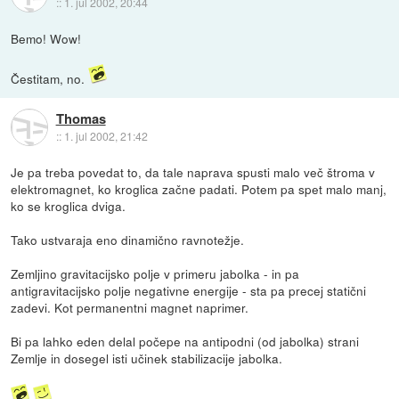
::
1. jul 2002, 20:44
Bemo! Wow!
Čestitam, no.
Thomas
::
1. jul 2002, 21:42
Je pa treba povedat to, da tale naprava spusti malo več štroma v
elektromagnet, ko kroglica začne padati. Potem pa spet malo manj,
ko se kroglica dviga.
Tako ustvaraja eno dinamično ravnotežje.
Zemljino gravitacijsko polje v primeru jabolka - in pa
antigravitacijsko polje negativne energije - sta pa precej statični
zadevi. Kot permanentni magnet naprimer.
Bi pa lahko eden delal počepe na antipodni (od jabolka) strani
Zemlje in dosegel isti učinek stabilizacije jabolka.