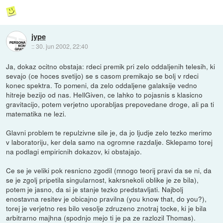
jype
::
30. jun 2002, 22:40
Ja, dokaz ocitno obstaja: rdeci premik pri zelo oddaljenih telesih, ki
sevajo (ce hoces svetijo) se s casom premikajo se bolj v rdeci
konec spektra. To pomeni, da zelo oddaljene galaksije vedno
hitreje bezijo od nas. HellGiven, ce lahko to pojasnis s klasicno
gravitacijo, potem verjetno uporabljas prepovedane droge, ali pa ti
matematika ne lezi.
Glavni problem te repulzivne sile je, da jo ljudje zelo tezko merimo
v laboratoriju, ker dela samo na ogromne razdalje. Sklepamo torej
na podlagi empiricnih dokazov, ki obstajajo.
Ce se je veliki pok resnicno zgodil (mnogo teorij pravi da se ni, da
se je zgolj pripetila singularnost, kakrsnekoli oblike je ze bila),
potem je jasno, da si je stanje tezko predstavljati. Najbolj
enostavna resitev je obicajno pravilna (you know that, do you?),
torej je verjetno res bilo vesolje zdruzeno znotraj tocke, ki je bila
arbitrarno majhna (spodnjo mejo ti je pa ze razlozil Thomas).