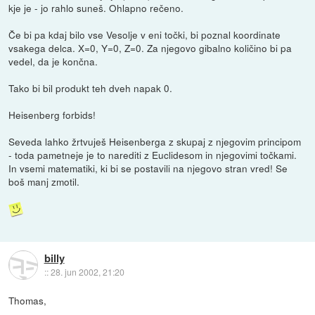
kje je - jo rahlo suneš. Ohlapno rečeno.
Če bi pa kdaj bilo vse Vesolje v eni točki, bi poznal koordinate
vsakega delca. X=0, Y=0, Z=0. Za njegovo gibalno količino bi pa
vedel, da je končna.
Tako bi bil produkt teh dveh napak 0.
Heisenberg forbids!
Seveda lahko žrtvuješ Heisenberga z skupaj z njegovim principom
- toda pametneje je to narediti z Euclidesom in njegovimi točkami.
In vsemi matematiki, ki bi se postavili na njegovo stran vred! Se
boš manj zmotil.
billy
::
28. jun 2002, 21:20
Thomas,