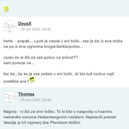
DeusX
::
28. jun 2002, 20:39
hehe... ampak... v.pok je nastal v eni točki...vse je šlo iz ene točke
ne pa iz ene ogromne krogle/šarkla/potice...
razen če je šlo za več pokov na enkrat??
sam pomoje ne...
tko da...če se je vse začelo v eni točki...bi blo tud možno najti
središče ane?
Thomas
::
28. jun 2002, 20:49
Najprej - ni šlo za eno točko. To bi bilo v nasprotju s kvantno
mehaniko oziroma Heisenbergovim načelom. Najmanši premer
Vesolja je bil najmanj dve Planckovi dolžini.