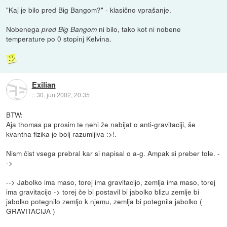
"Kaj je bilo pred Big Bangom?" - klasično vprašanje.
Nobenega
ni bilo, tako kot ni nobene
pred Big Bangom
temperature po 0 stopinj Kelvina.
Exilian
::
30. jun 2002, 20:35
BTW:
Aja thomas pa prosim te nehi že nabijat o anti-gravitaciji, še
kvantna fizika je bolj razumljiva :>!.
Nism čist vsega prebral kar si napisal o a-g. Ampak si preber tole. -
->
--> Jabolko ima maso, torej ima gravitacijo, zemlja ima maso, torej
ima gravitacijo -> torej če bi postavil bi jabolko blizu zemlje bi
jabolko potegnilo zemljo k njemu, zemlja bi potegnila jabolko (
GRAVITACIJA )