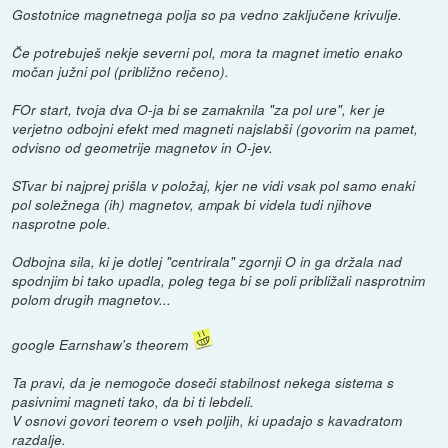
Gostotnice magnetnega polja so pa vedno zaključene krivulje.
Če potrebuješ nekje severni pol, mora ta magnet imetio enako
močan južni pol (približno rečeno).
FOr start, tvoja dva O-ja bi se zamaknila "za pol ure", ker je
verjetno odbojni efekt med magneti najslabši (govorim na pamet,
odvisno od geometrije magnetov in O-jev.
STvar bi najprej prišla v položaj, kjer ne vidi vsak pol samo enaki
pol soležnega (ih) magnetov, ampak bi videla tudi njihove
nasprotne pole.
Odbojna sila, ki je dotlej "centrirala" zgornji O in ga držala nad
spodnjim bi tako upadla, poleg tega bi se poli približali nasprotnim
polom drugih magnetov...
google Earnshaw's theorem
Ta pravi, da je nemogoče doseči stabilnost nekega sistema s
pasivnimi magneti tako, da bi ti lebdeli.
V osnovi govori teorem o vseh poljih, ki upadajo s kavadratom
razdalje.