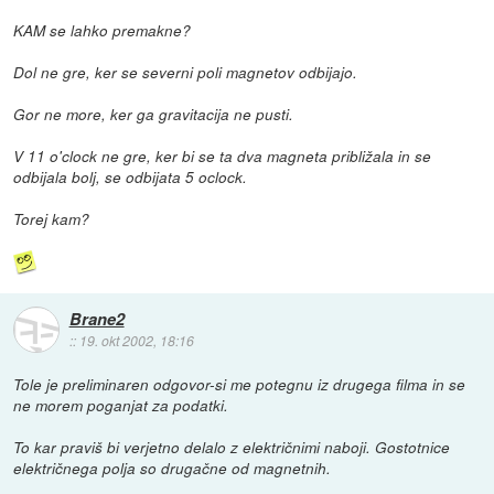
KAM se lahko premakne?
Dol ne gre, ker se severni poli magnetov odbijajo.
Gor ne more, ker ga gravitacija ne pusti.
V 11 o'clock ne gre, ker bi se ta dva magneta približala in se
odbijala bolj, se odbijata 5 oclock.
Torej kam?
Brane2
::
19. okt 2002, 18:16
Tole je preliminaren odgovor-si me potegnu iz drugega filma in se
ne morem poganjat za podatki.
To kar praviš bi verjetno delalo z električnimi naboji. Gostotnice
električnega polja so drugačne od magnetnih.