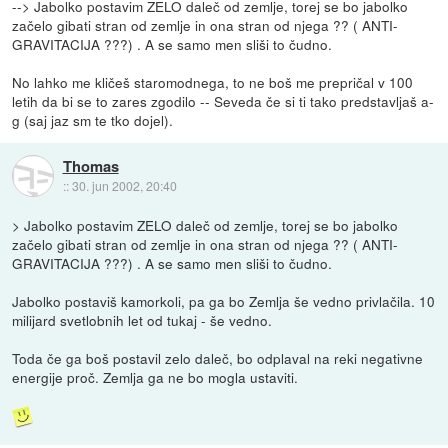
--> Jabolko postavim ZELO daleč od zemlje, torej se bo jabolko
začelo gibati stran od zemlje in ona stran od njega ?? ( ANTI-
GRAVITACIJA ???) . A se samo men sliši to čudno.
No lahko me kličeš staromodnega, to ne boš me prepričal v 100
letih da bi se to zares zgodilo -- Seveda če si ti tako predstavljaš a-
g (saj jaz sm te tko dojel).
Thomas
::
30. jun 2002, 20:40
> Jabolko postavim ZELO daleč od zemlje, torej se bo jabolko
začelo gibati stran od zemlje in ona stran od njega ?? ( ANTI-
GRAVITACIJA ???) . A se samo men sliši to čudno.
Jabolko postaviš kamorkoli, pa ga bo Zemlja še vedno privlačila. 10
milijard svetlobnih let od tukaj - še vedno.
Toda če ga boš postavil zelo daleč, bo odplaval na reki negativne
energije proč. Zemlja ga ne bo mogla ustaviti.