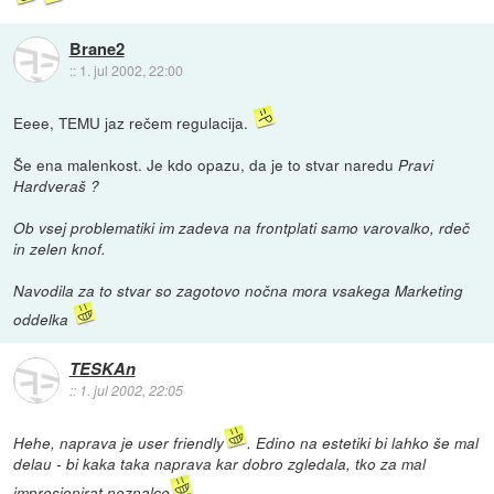
Brane2
::
1. jul 2002, 22:00
Eeee, TEMU jaz rečem regulacija.
Še ena malenkost. Je kdo opazu, da je to stvar naredu
Pravi
Hardveraš
?
Ob vsej problematiki im zadeva na frontplati samo varovalko, rdeč
in zelen knof.
Navodila za to stvar so zagotovo nočna mora vsakega Marketing
oddelka
TESKAn
::
1. jul 2002, 22:05
Hehe, naprava je user friendly
. Edino na estetiki bi lahko še mal
delau - bi kaka taka naprava kar dobro zgledala, tko za mal
impresionirat neznalce
.