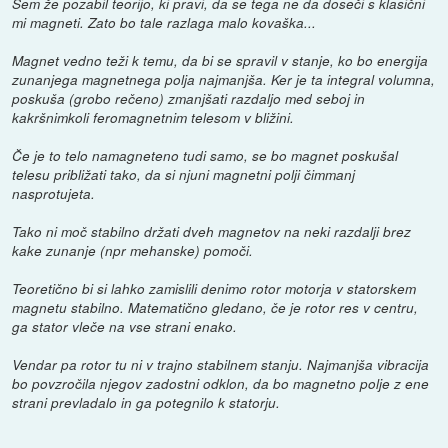
Sem že pozabil teorijo, ki pravi, da se tega ne da doseči s klasični
mi magneti. Zato bo tale razlaga malo kovaška...
Magnet vedno teži k temu, da bi se spravil v stanje, ko bo energija
zunanjega magnetnega polja najmanjša. Ker je ta integral volumna,
poskuša (grobo rečeno) zmanjšati razdaljo med seboj in
kakršnimkoli feromagnetnim telesom v bližini.
Če je to telo namagneteno tudi samo, se bo magnet poskušal
telesu približati tako, da si njuni magnetni polji čimmanj
nasprotujeta.
Tako ni moč stabilno držati dveh magnetov na neki razdalji brez
kake zunanje (npr mehanske) pomoči.
Teoretično bi si lahko zamislili denimo rotor motorja v statorskem
magnetu stabilno. Matematično gledano, če je rotor res v centru,
ga stator vleče na vse strani enako.
Vendar pa rotor tu ni v trajno stabilnem stanju. Najmanjša vibracija
bo povzročila njegov zadostni odklon, da bo magnetno polje z ene
strani prevladalo in ga potegnilo k statorju.