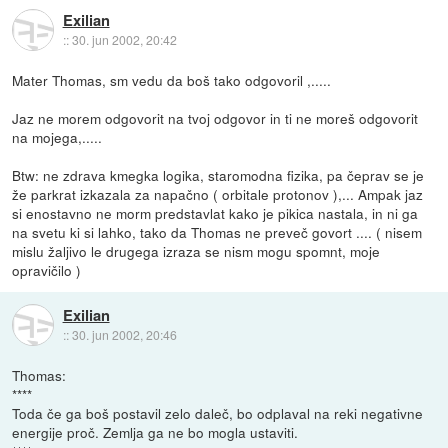
Exilian
::
30. jun 2002, 20:42
Mater Thomas, sm vedu da boš tako odgovoril ,.....
Jaz ne morem odgovorit na tvoj odgovor in ti ne moreš odgovorit
na mojega,.....
Btw: ne zdrava kmegka logika, staromodna fizika, pa čeprav se je
že parkrat izkazala za napačno ( orbitale protonov ),... Ampak jaz
si enostavno ne morm predstavlat kako je pikica nastala, in ni ga
na svetu ki si lahko, tako da Thomas ne preveč govort .... ( nisem
mislu žaljivo le drugega izraza se nism mogu spomnt, moje
opravičilo )
Exilian
::
30. jun 2002, 20:46
Thomas:
****
Toda če ga boš postavil zelo daleč, bo odplaval na reki negativne
energije proč. Zemlja ga ne bo mogla ustaviti.