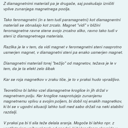
Z diamagnetnimi materiali pa je drugače, saj poskušajo izničiti
vplive zunanjega magnetnega poolja.
Tako feromagnetni (in s tem tudi paramagnetni) kot diamagnentni
materiali se obnašajo kot zrcalo. Magnet "vidi" v bližini
feromagnetne ravne stene svojo zrcalno sliko, ravno tako tudi v
steni iz diamagnetnega materiala.
Razlika je le v tem, da vidi magnet v feromegnetni steni nasprotno
usmerjen magnet, v diamagnetni steni pa enako usmerjen magnet.
Diamagnetni materiali torej "bežijo" od magnetov, težava je le v
tem, da je ta efekt zelo šibak
Kar se roja magnetkov v zraku tiče, je to v praksi hudo vprašljivo.
Teoretično bi lahko vzel diamagnetne kroglice in jih držal v
magnetnem polju. Ker kroglice nasprotujejo zunanjemu
magnetnemu vplivu s svojim poljem, bi dobil roj enakih magnetkov,
ki bi se v ugodni situaciji lahko tudi med sabo držali na neki stabilni
razdalji.
V praksi pa bi ti sila teže delala sranja. Mogoče bi lahko npr. z