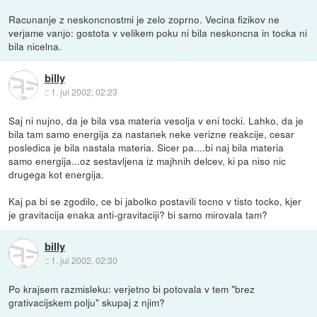
Racunanje z neskoncnostmi je zelo zoprno. Vecina fizikov ne
verjame vanjo: gostota v velikem poku ni bila neskoncna in tocka ni
bila nicelna.
billy
::
1. jul 2002, 02:23
Saj ni nujno, da je bila vsa materia vesolja v eni tocki. Lahko, da je
bila tam samo energija za nastanek neke verizne reakcije, cesar
posledica je bila nastala materia. Sicer pa....bi naj bila materia
samo energija...oz sestavljena iz majhnih delcev, ki pa niso nic
drugega kot energija.
Kaj pa bi se zgodilo, ce bi jabolko postavili tocno v tisto tocko, kjer
je gravitacija enaka anti-gravitaciji? bi samo mirovala tam?
billy
::
1. jul 2002, 02:30
Po krajsem razmisleku: verjetno bi potovala v tem "brez
grativacijskem polju" skupaj z njim?