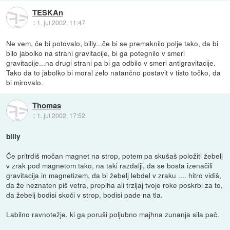
TESKAn
::
1. jul 2002, 11:47
Ne vem, če bi potovalo, billy...če bi se premaknilo polje tako, da bi
bilo jabolko na strani gravitacije, bi ga potegnilo v smeri
gravitacije...na drugi strani pa bi ga odbilo v smeri antigravitacije.
Tako da to jabolko bi moral zelo natančno postavit v tisto točko, da
bi mirovalo.
Thomas
::
1. jul 2002, 17:52
billy
Če pritrdiš močan magnet na strop, potem pa skušaš položiti žebelj
v zrak pod magnetom tako, na taki razdalji, da se bosta izenačili
gravitacija in magnetizem, da bi žebelj lebdel v zraku .... hitro vidiš,
da že neznaten piš vetra, prepiha ali trzljaj tvoje roke poskrbi za to,
da žebelj bodisi skoči v strop, bodisi pade na tla.
Labilno ravnotežje, ki ga poruši poljubno majhna zunanja sila pač.