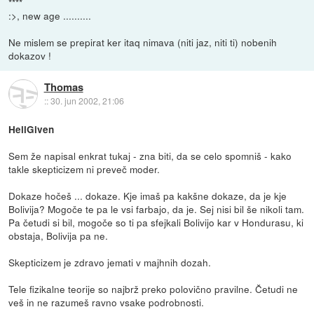
****
:>, new age ..........
Ne mislem se prepirat ker itaq nimava (niti jaz, niti ti) nobenih
dokazov !
Thomas
::
30. jun 2002, 21:06
HellGiven
Sem že napisal enkrat tukaj - zna biti, da se celo spomniš - kako
takle skepticizem ni preveč moder.
Dokaze hočeš ... dokaze. Kje imaš pa kakšne dokaze, da je kje
Bolivija? Mogoče te pa le vsi farbajo, da je. Sej nisi bil še nikoli tam.
Pa četudi si bil, mogoče so ti pa sfejkali Bolivijo kar v Hondurasu, ki
obstaja, Bolivija pa ne.
Skepticizem je zdravo jemati v majhnih dozah.
Tele fizikalne teorije so najbrž preko polovično pravilne. Četudi ne
veš in ne razumeš ravno vsake podrobnosti.