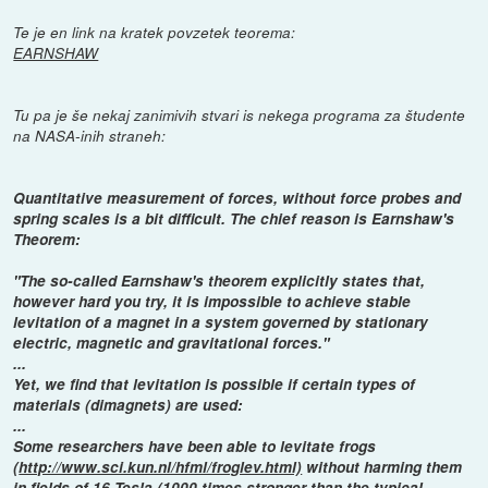
Te je en link na kratek povzetek teorema:
EARNSHAW
Tu pa je še nekaj zanimivih stvari is nekega programa za študente
na NASA-inih straneh:
Quantitative measurement of forces, without force probes and
spring scales is a bit difficult. The chief reason is Earnshaw's
Theorem:
"The so-called Earnshaw's theorem explicitly states that,
however hard you try, it is impossible to achieve stable
levitation of a magnet in a system governed by stationary
electric, magnetic and gravitational forces."
...
Yet, we find that levitation is possible if certain types of
materials (dimagnets) are used:
...
Some researchers have been able to levitate frogs
(
http://www.sci.kun.nl/hfml/froglev.html)
without harming them
in fields of 16 Tesla (1000 times stronger than the typical