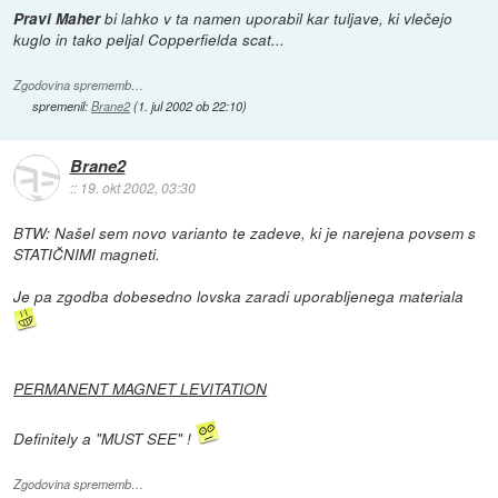
Pravi Maher
bi lahko v ta namen uporabil kar tuljave, ki vlečejo
kuglo in tako peljal Copperfielda scat...
Zgodovina sprememb…
spremenil:
Brane2
(
1. jul 2002 ob 22:10
)
Brane2
::
19. okt 2002, 03:30
BTW: Našel sem novo varianto te zadeve, ki je narejena povsem s
STATIČNIMI magneti.
Je pa zgodba dobesedno lovska zaradi uporabljenega materiala
PERMANENT MAGNET LEVITATION
Definitely a "MUST SEE" !
Zgodovina sprememb…