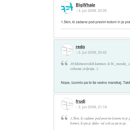
BigWhale
::
3. jun 2008, 20:35
1.5km, ki zadane pod pravim kotom in je pra
redo
::
3. jun 2008, 20:42
10 kilometerskih kamnov, ki bi _morda_ z
reboota zivljenja. :)
Nope, izumrlo pa bi še vedno marsikaj. Takšn
frudi
::
3. jun 2008, 21:16
1.5km, ki zadane pod pravim kotom in je 
komet, ki pa je dalec od zeleza pa tezje.