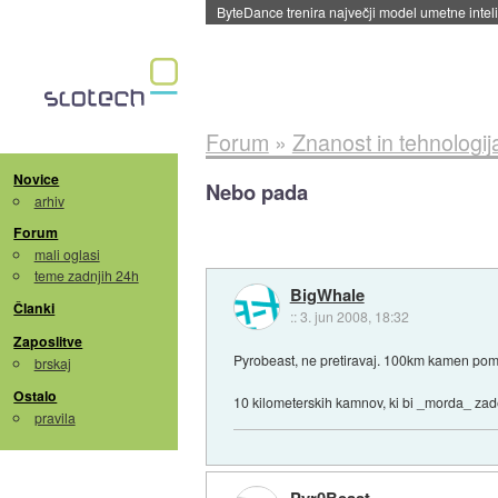
Spletne strani začele streči oglase za agente
Forum
»
Znanost in tehnologij
Novice
Nebo pada
arhiv
Forum
mali oglasi
teme zadnjih 24h
BigWhale
Članki
::
3. jun 2008, 18:32
Zaposlitve
Pyrobeast, ne pretiravaj. 100km kamen pomeni
brskaj
Ostalo
10 kilometerskih kamnov, ki bi _morda_ zade
pravila
Pyr0Beast