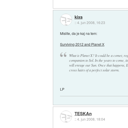
kixs
::
4. jun 2008, 16:23
Mislite, da je kaj na tem:
Surviving 2012 and Planet X
What is Planet X? It could be a comet, ro
companion to Sol. In the years to come, its 
will enrage our Sun. Once that happens, Ea
cross hairs of a perfect solar storm.
LP
TESKAn
::
4. jun 2008, 18:04