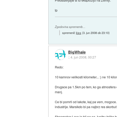
Predstavljajte si to eksplozijo na Zemlji.
lp
Zgodovina sprememb…
spremenil:
kixs
(
3. jun 2008 ob 23:10
)
BigWhale
::
4. jun 2008, 00:27
Redo:
10 kamnov velikosti kilometer... :) ne 10 kil
Drugace pa 1.5km po tem, ko ga atmosfera olu
manj.
Ce bi pomrli od lakote, kaj pa vem, mogoce.
industrije. Marsikdo bi pa najbrz res skorbut f
Shoemaker-Levy je bil pa na Jupitru toliko b