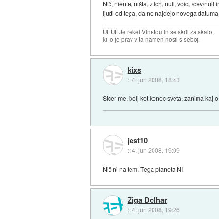
Nič, niente, ništa, zilch, null, void, /dev/nu
ljudi od tega, da ne najdejo novega datuma
Uf! Uf! Je rekel Vinetou in se skril za skalo,
ki jo je prav v ta namen nosil s seboj.
kixs
::
4. jun 2008, 18:43
Sicer me, bolj kot konec sveta, zanima kaj o
jest10
::
4. jun 2008, 19:09
Nič ni na tem. Tega planeta NI
Ziga Dolhar
::
4. jun 2008, 19:26