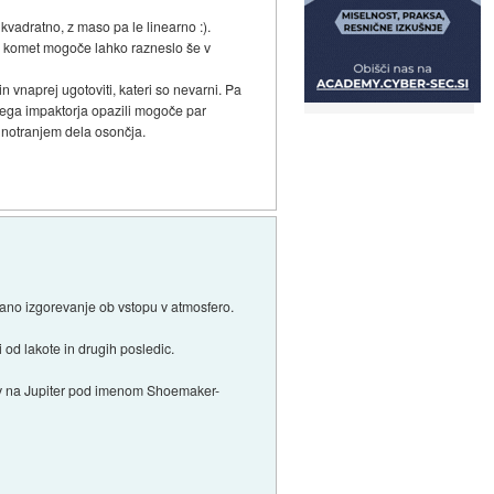
o kvadratno, z maso pa le linearno :).
1km komet mogoče lahko razneslo še v
 vnaprej ugotoviti, kateri so nevarni. Pa
alnega impaktorja opazili mogoče par
 notranjem dela osončja.
vano izgorevanje ob vstopu v atmosfero.
 od lakote in drugih posledic.
dcev na Jupiter pod imenom Shoemaker-