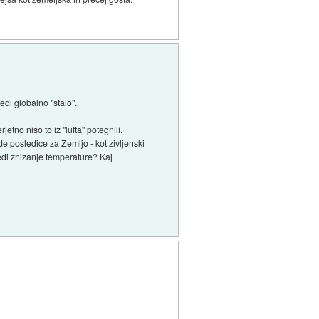
edi globalno "stalo".
tno niso to iz "lufta" potegnili.
e posledice za Zemljo - kot zivljenski
naredi znizanje temperature? Kaj