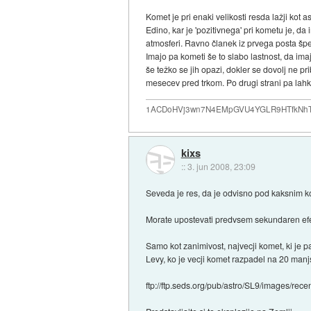
Komet je pri enaki velikosti resda lažji kot a
Edino, kar je 'pozitivnega' pri kometu je, 
atmosferi. Ravno članek iz prvega posta špek
Imajo pa kometi še to slabo lastnost, da ima
še težko se jih opazi, dokler se dovolj ne p
mesecev pred trkom. Po drugi strani pa lah
1ACDoHVj3wn7N4EMpGVU4YGLR9HTfkNhTd... i
kixs
::
3. jun 2008, 23:09
Seveda je res, da je odvisno pod kaksnim k
Morate upostevati predvsem sekundaren efekt
Samo kot zanimivost, najvecji komet, ki je 
Levy, ko je vecji komet razpadel na 20 manj
ftp://ftp.seds.org/pub/astro/SL9/images/rec