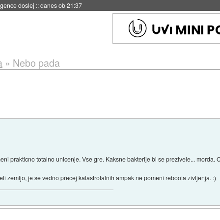
 umetne inteligence
::
danes ob 21:23
a
»
Nebo pada
 prakticno totalno unicenje. Vse gre. Kaksne bakterije bi se prezivele... morda. Ce
li zemljo, je se vedno precej katastrofalnih ampak ne pomeni reboota zivljenja. :)