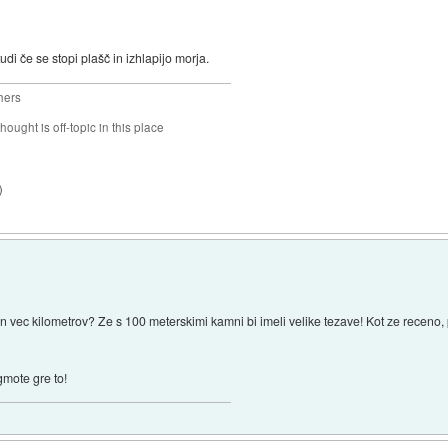
tudi če se stopi plašč in izhlapijo morja.
hers
hought is off-topic in this place
)
n vec kilometrov? Ze s 100 meterskimi kamni bi imeli velike tezave! Kot ze receno,
gmote gre to!