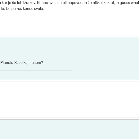
ll in kar je še teh izrazov. Konec sveta je bil napovedan že ničkolikokrat, in guess wha
, ko bo pa
res
konec sveta.
 Planetu X. Je kaj na tem?