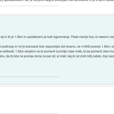
unaj in to je 1.5km in upostevano je tudi izgorevanje. Pade manjsi kos, ki vseeno nar
drocju in mi je brezveze tole razpravljat, kot receno, ce v NASI pravijo 1.5km, verje
likosti. 1.5km verjetno ne bi pomenil izumrtje nase vrste, bi pa pomenil zelo hud
ahu, da bi bila na povrsju tema za par let, si misli, kaj bi od zivih bitij ostalo. Kaj 