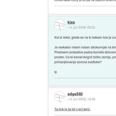
kixs
::
4. jun 2008, 09:22
Kot si rekel, gleda se na to kaksen kos je z
Js vsekakor nisem noben strokovnjak na tem po
Predvsem posledice padca kometa dolocene ve
prostor. Ce bi komet dvignil toliko zemlje, pr
primanjkovanje soncne svetlobe?
lp
edge540
::
4. jun 2008, 12:46
Ta link je že bil v eni temi.