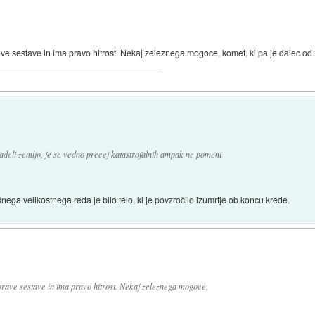
ve sestave in ima pravo hitrost. Nekaj zeleznega mogoce, komet, ki pa je dalec od 
adeli zemljo, je se vedno precej katastrofalnih ampak ne pomeni
ega velikostnega reda je bilo telo, ki je povzročilo izumrtje ob koncu krede.
prave sestave in ima pravo hitrost. Nekaj zeleznega mogoce,