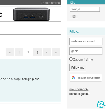
Išči:
Zadnje novice
Prijava
2
«
1
3
4
»
Zapomni si me
 se ne bi stopil zemljin plasc.
nov uporabnik
pozabili geslo?