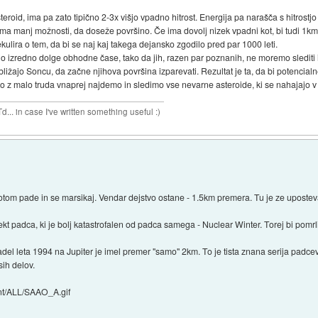
steroid, ima pa zato tipično 2-3x višjo vpadno hitrost. Energija pa narašča s hitrostj
da ima manj možnosti, da doseže površino. Če ima dovolj nizek vpadni kot, bi tudi 
ulira o tem, da bi se naj kaj takega dejansko zgodilo pred par 1000 leti.
jo izredno dolge obhodne čase, tako da jih, razen par poznanih, ne moremo slediti in
ribližajo Soncu, da začne njihova površina izparevati. Rezultat je ta, da bi potenci
ko z malo truda vnaprej najdemo in sledimo vse nevarne asteroide, ki se nahajajo v
n case I've written something useful :)
otom pade in se marsikaj. Vendar dejstvo ostane - 1.5km premera. Tu je ze uposte
 padca, ki je bolj katastrofalen od padca samega - Nuclear Winter. Torej bi pomrli
padel leta 1994 na Jupiter je imel premer "samo" 2km. To je tista znana serija pa
sih delov.
ent/ALL/SAAO_A.gif