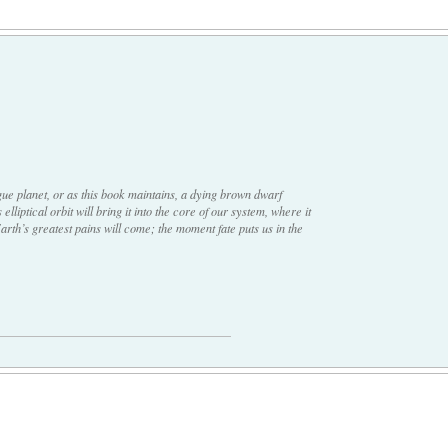
gue planet, or as this book maintains, a dying brown dwarf
elliptical orbit will bring it into the core of our system, where it
rth’s greatest pains will come; the moment fate puts us in the