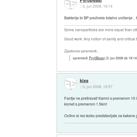
::
3. jun 2008, 19:14
Bakterije bi BP preživele totalno uničenje .. 
Some nanoparticles are more equal than ot
Good work: Any notion of sanity and critical t
Zgodovina sprememb…
spremenil:
Pyr0Beast
(
3. jun 2008 ob 19:14
kixs
::
3. jun 2008, 19:57
Fantje ne pretiravat! Kamni s premerom 10 i
komet s premerom 1.5km!
Ocitno si res tezko predstavljate za kaksne 