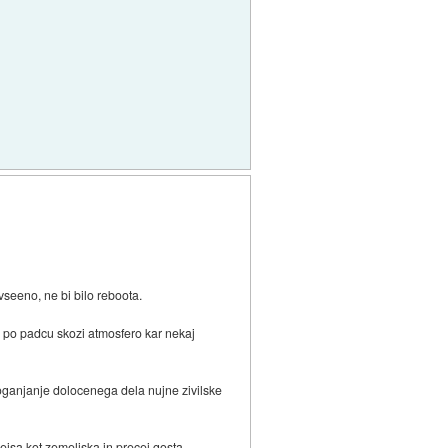
 vseeno, ne bi bilo reboota.
je po padcu skozi atmosfero kar nekaj
 poganjanje dolocenega dela nujne zivilske
lejsa kot zemeljska in precej gosta.