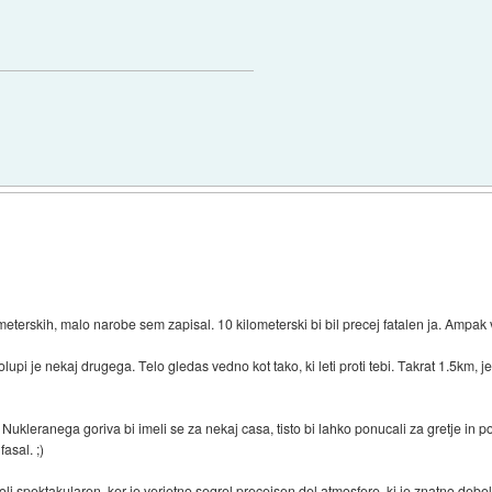
ometerskih, malo narobe sem zapisal. 10 kilometerski bi bil precej fatalen ja. Ampak
pi je nekaj drugega. Telo gledas vedno kot tako, ki leti proti tebi. Takrat 1.5km, 
 Nukleranega goriva bi imeli se za nekaj casa, tisto bi lahko ponucali za gretje in
asal. ;)
olj spektakularen, ker je verjetno segrel precejsen del atmosfere, ki je znatno debe