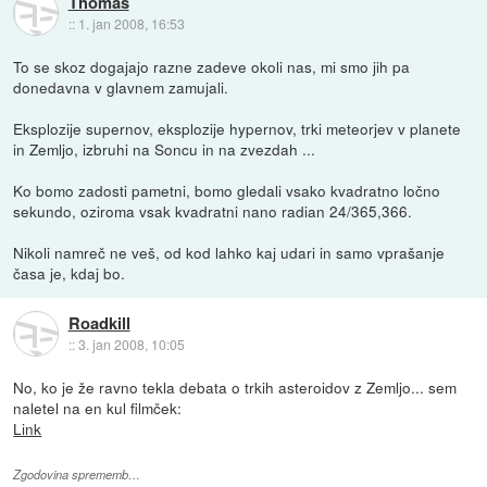
Thomas
::
1. jan 2008, 16:53
To se skoz dogajajo razne zadeve okoli nas, mi smo jih pa
donedavna v glavnem zamujali.
Eksplozije supernov, eksplozije hypernov, trki meteorjev v planete
in Zemljo, izbruhi na Soncu in na zvezdah ...
Ko bomo zadosti pametni, bomo gledali vsako kvadratno ločno
sekundo, oziroma vsak kvadratni nano radian 24/365,366.
Nikoli namreč ne veš, od kod lahko kaj udari in samo vprašanje
časa je, kdaj bo.
Roadkill
::
3. jan 2008, 10:05
No, ko je že ravno tekla debata o trkih asteroidov z Zemljo... sem
naletel na en kul filmček:
Link
Zgodovina sprememb…