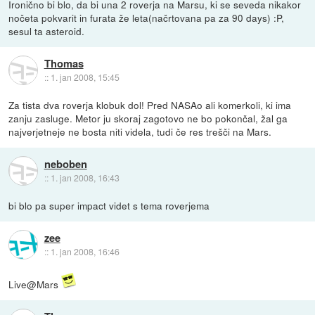
Ironično bi blo, da bi una 2 roverja na Marsu, ki se seveda nikakor
nočeta pokvarit in furata že leta(načrtovana pa za 90 days) :P,
sesul ta asteroid.
Thomas
::
1. jan 2008, 15:45
Za tista dva roverja klobuk dol! Pred NASAo ali komerkoli, ki ima
zanju zasluge. Metor ju skoraj zagotovo ne bo pokončal, žal ga
najverjetneje ne bosta niti videla, tudi če res trešči na Mars.
neboben
::
1. jan 2008, 16:43
bi blo pa super impact videt s tema roverjema
zee
::
1. jan 2008, 16:46
Live@Mars