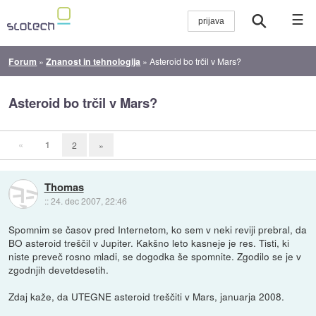
☰
Forum
»
Znanost in tehnologija
»
Asteroid bo trčil v Mars?
Asteroid bo trčil v Mars?
«
1
2
»
Thomas
::
24. dec 2007, 22:46
Spomnim se časov pred Internetom, ko sem v neki reviji prebral, da
BO asteroid treščil v Jupiter. Kakšno leto kasneje je res. Tisti, ki
niste preveč rosno mladi, se dogodka še spomnite. Zgodilo se je v
zgodnjih devetdesetih.
Zdaj kaže, da UTEGNE asteroid treščiti v Mars, januarja 2008.