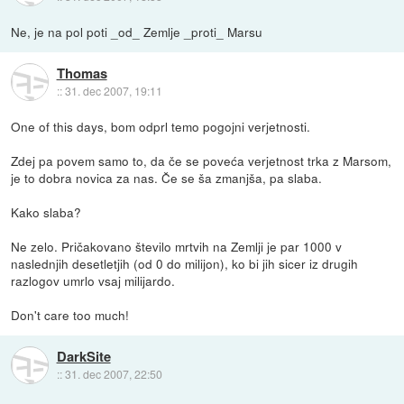
Ne, je na pol poti _od_ Zemlje _proti_ Marsu
Thomas
::
31. dec 2007, 19:11
One of this days, bom odprl temo pogojni verjetnosti.
Zdej pa povem samo to, da če se poveća verjetnost trka z Marsom,
je to dobra novica za nas. Če se ša zmanjša, pa slaba.
Kako slaba?
Ne zelo. Pričakovano število mrtvih na Zemlji je par 1000 v
naslednjih desetletjih (od 0 do milijon), ko bi jih sicer iz drugih
razlogov umrlo vsaj milijardo.
Don't care too much!
DarkSite
::
31. dec 2007, 22:50