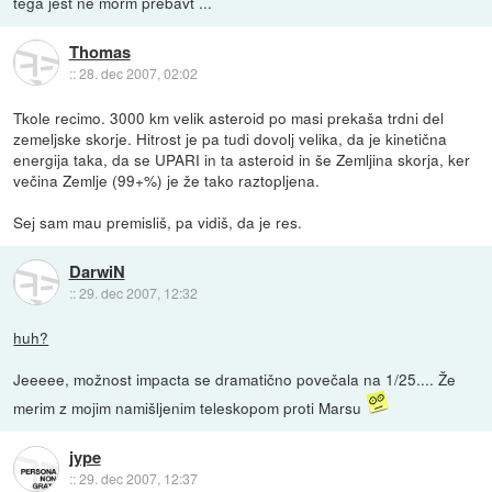
tega jest ne morm prebavt ...
Thomas
::
28. dec 2007, 02:02
Tkole recimo. 3000 km velik asteroid po masi prekaša trdni del
zemeljske skorje. Hitrost je pa tudi dovolj velika, da je kinetična
energija taka, da se UPARI in ta asteroid in še Zemljina skorja, ker
večina Zemlje (99+%) je že tako raztopljena.
Sej sam mau premisliš, pa vidiš, da je res.
DarwiN
::
29. dec 2007, 12:32
huh?
Jeeeee, možnost impacta se dramatično povečala na 1/25.... Že
merim z mojim namišljenim teleskopom proti Marsu
jype
::
29. dec 2007, 12:37