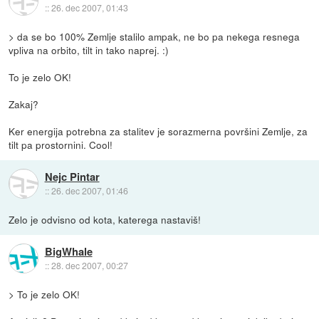
::
26. dec 2007, 01:43
> da se bo 100% Zemlje stalilo ampak, ne bo pa nekega resnega
vpliva na orbito, tilt in tako naprej. :)
To je zelo OK!
Zakaj?
Ker energija potrebna za stalitev je sorazmerna površini Zemlje, za
tilt pa prostornini. Cool!
Nejc Pintar
::
26. dec 2007, 01:46
Zelo je odvisno od kota, katerega nastaviš!
BigWhale
::
28. dec 2007, 00:27
> To je zelo OK!