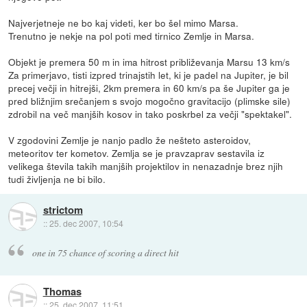
Najverjetneje ne bo kaj videti, ker bo šel mimo Marsa.
Trenutno je nekje na pol poti med tirnico Zemlje in Marsa.
Objekt je premera 50 m in ima hitrost približevanja Marsu 13 km/s
Za primerjavo, tisti izpred trinajstih let, ki je padel na Jupiter, je bil
precej večji in hitrejši, 2km premera in 60 km/s pa še Jupiter ga je
pred bližnjim srečanjem s svojo mogočno gravitacijo (plimske sile)
zdrobil na več manjših kosov in tako poskrbel za večji "spektakel".
V zgodovini Zemlje je nanjo padlo že nešteto asteroidov,
meteoritov ter kometov. Zemlja se je pravzaprav sestavila iz
velikega števila takih manjših projektilov in nenazadnje brez njih
tudi življenja ne bi bilo.
strictom
::
25. dec 2007, 10:54
one in 75 chance of scoring a direct hit
Thomas
::
25. dec 2007, 11:51