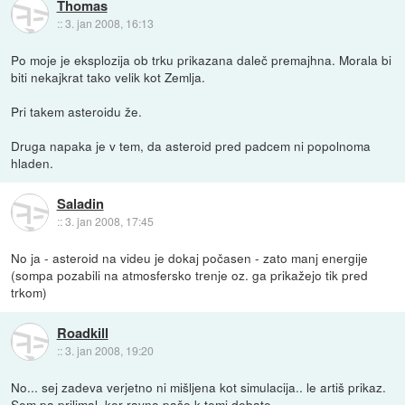
Thomas
::
3. jan 2008, 16:13
Po moje je eksplozija ob trku prikazana daleč premajhna. Morala bi
biti nekajkrat tako velik kot Zemlja.
Pri takem asteroidu že.
Druga napaka je v tem, da asteroid pred padcem ni popolnoma
hladen.
Saladin
::
3. jan 2008, 17:45
No ja - asteroid na videu je dokaj počasen - zato manj energije
(sompa pozabili na atmosfersko trenje oz. ga prikažejo tik pred
trkom)
Roadkill
::
3. jan 2008, 19:20
No... sej zadeva verjetno ni mišljena kot simulacija.. le artiš prikaz.
Sem pa prilimal, ker ravno paše k temi debate.