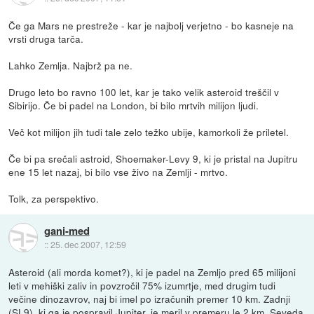
Če ga Mars ne prestreže - kar je najbolj verjetno - bo kasneje na
vrsti druga tarča.
Lahko Zemlja. Najbrž pa ne.
Drugo leto bo ravno 100 let, kar je tako velik asteroid treščil v
Sibirijo. Če bi padel na London, bi bilo mrtvih milijon ljudi.
Več kot milijon jih tudi tale zelo težko ubije, kamorkoli že priletel.
Če bi pa srečali astroid, Shoemaker-Levy 9, ki je pristal na Jupitru
ene 15 let nazaj, bi bilo vse živo na Zemlji - mrtvo.
Tolk, za perspektivo.
gani-med
::
25. dec 2007, 12:59
Asteroid (ali morda komet?), ki je padel na Zemljo pred 65 milijoni
leti v mehiški zaliv in povzročil 75% izumrtje, med drugim tudi
večine dinozavrov, naj bi imel po izračunih premer 10 km. Zadnji
(SL9), ki ga je pospravil Jupiter, je meril v premeru le 2 km. Seveda