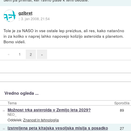
gzibret
::
3. jan 2008, 21:54
Tole je za NASO in vse ostale lep preizkus, ali res, kako natančno
in za koliko v naprej lahko napovejo kolizijo asteroida s planetom.
Bomo videli.
«
1
2
»
Vredno ogleda ...
Tema
Sporočila
»
Možnost trka asteroida v Zemljo leta 2029?
89
NEO_
Oddelek:
Znanost in tehnologija
»
Izstreljena peta kitajska vesoljska misija s posadko
27