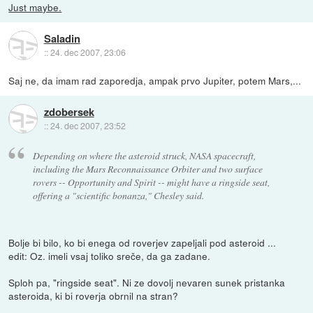
Just maybe.
Saladin
::
24. dec 2007, 23:06
Saj ne, da imam rad zaporedja, ampak prvo Jupiter, potem Mars,...
zdobersek
::
24. dec 2007, 23:52
Depending on where the asteroid struck, NASA spacecraft,
including the Mars Reconnaissance Orbiter and two surface
rovers -- Opportunity and Spirit -- might have a ringside seat,
offering a "scientific bonanza," Chesley said.
Bolje bi bilo, ko bi enega od roverjev zapeljali pod asteroid ...
edit: Oz. imeli vsaj toliko sreče, da ga zadane.
Sploh pa, "ringside seat". Ni ze dovolj nevaren sunek pristanka
asteroida, ki bi roverja obrnil na stran?