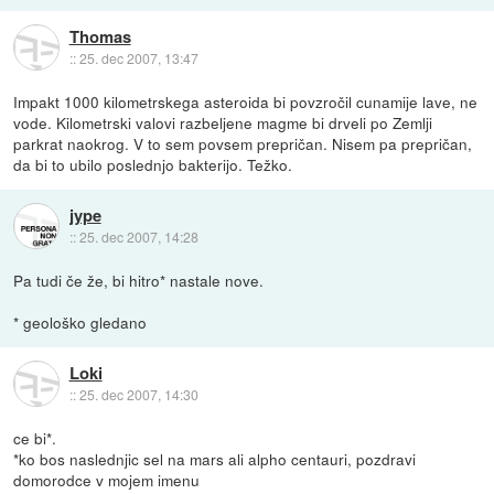
Thomas
::
25. dec 2007, 13:47
Impakt 1000 kilometrskega asteroida bi povzročil cunamije lave, ne
vode. Kilometrski valovi razbeljene magme bi drveli po Zemlji
parkrat naokrog. V to sem povsem prepričan. Nisem pa prepričan,
da bi to ubilo poslednjo bakterijo. Težko.
jype
::
25. dec 2007, 14:28
Pa tudi če že, bi hitro* nastale nove.
* geološko gledano
Loki
::
25. dec 2007, 14:30
ce bi*.
*ko bos naslednjic sel na mars ali alpho centauri, pozdravi
domorodce v mojem imenu