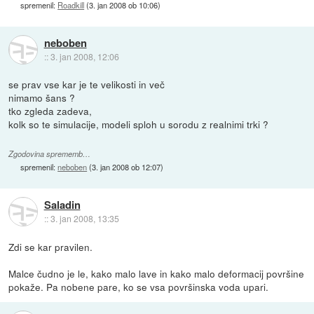
spremenil:
Roadkill
(
3. jan 2008 ob 10:06
)
neboben
::
3. jan 2008, 12:06
se prav vse kar je te velikosti in več
nimamo šans ?
tko zgleda zadeva,
kolk so te simulacije, modeli sploh u sorodu z realnimi trki ?
Zgodovina sprememb…
spremenil:
neboben
(
3. jan 2008 ob 12:07
)
Saladin
::
3. jan 2008, 13:35
Zdi se kar pravilen.
Malce čudno je le, kako malo lave in kako malo deformacij površine
pokaže. Pa nobene pare, ko se vsa površinska voda upari.