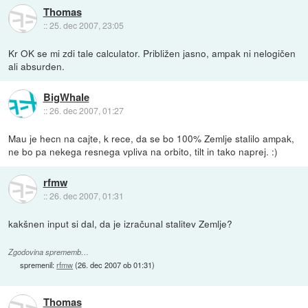
Thomas
::
25. dec 2007, 23:05
Kr OK se mi zdi tale calculator. Približen jasno, ampak ni nelogičen
ali absurden.
BigWhale
::
26. dec 2007, 01:27
Mau je hecn na cajte, k rece, da se bo 100% Zemlje stalilo ampak,
ne bo pa nekega resnega vpliva na orbito, tilt in tako naprej. :)
rfmw
::
26. dec 2007, 01:31
kakšnen input si dal, da je izračunal stalitev Zemlje?
Zgodovina sprememb…
spremenil:
rfmw
(
26. dec 2007 ob 01:31
)
Thomas