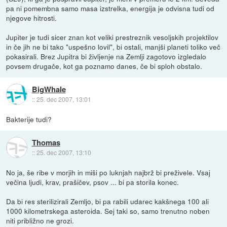
pa ni pomembna samo masa izstrelka, energija je odvisna tudi od
njegove hitrosti.
Jupiter je tudi sicer znan kot veliki prestreznik vesoljskih projektilov
in če jih ne bi tako "uspešno lovil", bi ostali, manjši planeti toliko več
pokasirali. Brez Jupitra bi življenje na Zemlji zagotovo izgledalo
povsem drugače, kot ga poznamo danes, če bi sploh obstalo.
BigWhale
::
25. dec 2007, 13:01
Bakterije tudi?
Thomas
::
25. dec 2007, 13:10
No ja, še ribe v morjih in miši po luknjah najbrž bi preživele. Vsaj
večina ljudi, krav, prašičev, psov ... bi pa storila konec.
Da bi res sterilizirali Zemljo, bi pa rabili udarec kakšnega 100 ali
1000 kilometrskega asteroida. Sej taki so, samo trenutno noben
niti približno ne grozi.