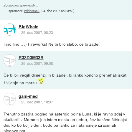
Zgodovina sprememb…
spremenil:
zdobersek
(
24. dec 2007 ob 23:53
)
BigWhale
::
25. dec 2007, 08:23
Fino fino... :) Fireworks! Ne bi bilo slabo, ce bi zadel.
R33D3M33R
::
25. dec 2007, 09:08
Če bi bil večjih dimenzij in bi zadel, bi lahko končno prenehali iskati
življenje na marsu
gani-med
::
25. dec 2007, 10:37
Trenutno zastira pogled na asteroid polna Luna, ki je ravno zdaj v
okultaciji z Marsom (na istem mestu na nebu), čez kakšne štirinajst
dni, ko bo bolj viden, bodo pa lahko že natančneje izračunali
njegovo pot.