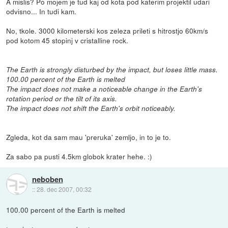
A mislis? Po mojem je tud kaj od kota pod katerim projektil udari
odvisno... In tudi kam.
No, tkole. 3000 kilometerski kos zeleza prileti s hitrostjo 60km/s
pod kotom 45 stopinj v cristalline rock.
The Earth is strongly disturbed by the impact, but loses little mass.
100.00 percent of the Earth is melted
The impact does not make a noticeable change in the Earth's
rotation period or the tilt of its axis.
The impact does not shift the Earth's orbit noticeably.
Zgleda, kot da sam mau 'preruka' zemljo, in to je to.
Za sabo pa pusti 4.5km globok krater hehe. :)
neboben
::
28. dec 2007, 00:32
100.00 percent of the Earth is melted