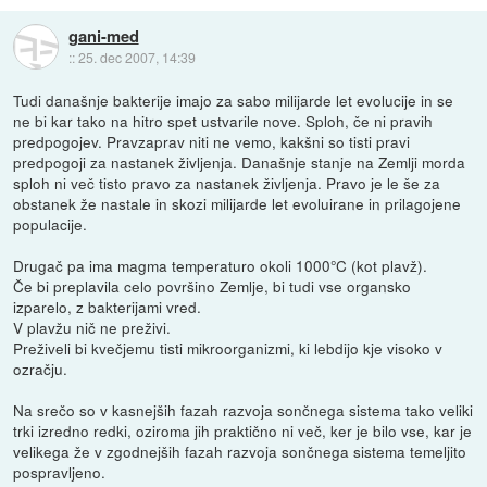
gani-med
::
25. dec 2007, 14:39
Tudi današnje bakterije imajo za sabo milijarde let evolucije in se
ne bi kar tako na hitro spet ustvarile nove. Sploh, če ni pravih
predpogojev. Pravzaprav niti ne vemo, kakšni so tisti pravi
predpogoji za nastanek življenja. Današnje stanje na Zemlji morda
sploh ni več tisto pravo za nastanek življenja. Pravo je le še za
obstanek že nastale in skozi milijarde let evoluirane in prilagojene
populacije.
Drugač pa ima magma temperaturo okoli 1000°C (kot plavž).
Če bi preplavila celo površino Zemlje, bi tudi vse organsko
izparelo, z bakterijami vred.
V plavžu nič ne preživi.
Preživeli bi kvečjemu tisti mikroorganizmi, ki lebdijo kje visoko v
ozračju.
Na srečo so v kasnejših fazah razvoja sončnega sistema tako veliki
trki izredno redki, oziroma jih praktično ni več, ker je bilo vse, kar je
velikega že v zgodnejših fazah razvoja sončnega sistema temeljito
pospravljeno.