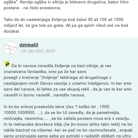
ogljika". Kemija ogljika in silicija je bistveno drugačna, kakor hitro
postane - ne čisto enostavna.
Tako da do naslednjega življenja boš čakal 30 ali 100 ali 1000
milijard let, če gre tole po gobe. Ali pa ga sploh nikoli več ne boš
dočakal.
dzinks63
::
25. dec 2007, 20:57
Da bi narava naredila življenje na bazi silicija, je res
znanstvena fantastika, smo pa že kar sami
posegli v kreiranje "življenja" takšnega ali drugačnega z
nastajanjem novih članov vesolja z umetno inteligenco. In ker smo
sami del narave, bi lahko za vse skupaj rekli , da je vse to kar smo
naredili in bomo naredili , naredila narava.
In ko bo enkrat preskočila iskra (čez ? koliko let , 1000,
10000,1000000, ...), da se bo UI zavedla, da je pametnejša,
močnejša, nesmrtna,... , se bo začela povsem nova era v vesolju.
In ta mehanska dovršena bitja (če jim bomo lahko tako rekli) ne bo
rabila bazirati na ničemer, ker se pač ne bo razmnoževala , ampak
samo proizvajala same sebe po potrebi v neštetih oblikah na ultra