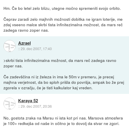
Hm. Če bo letel zelo blizu, utegne močno spremeniti svojo orbito.
Čeprav zaradi zelo majhnih možnosti dobitka ne igram loterije, me
zdaj vseeno malce skrbi tista infinitezimalna možnost, da mars reč
zadega ravno zoper nas.
Azrael
::
29. dec 2007, 17:40
>skrbi tista infinitezimalna možnost, da mars reč zadega ravno
zoper nas.
Če zadevščina ni iz železa in ima le 50m v premeru, je precej
majhna verjetnost, da bo sploh prišla do površja, ampak bo že prej
zgorela v ozračju, če je tisti kalkulator kaj vreden.
Karaya 52
::
29. dec 2007, 20:36
No, gostota zraka na Marsu ni ista kot pri nas. Marsova atmosfera
je 100× redkejša od naše in očitno je to dovolj da stvar ne zgori.