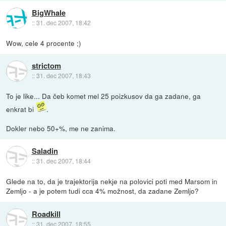
BigWhale
::
31. dec 2007, 18:42
Wow, cele 4 procente ;)
strictom
::
31. dec 2007, 18:43
To je like... Da čeb komet mel 25 poizkusov da ga zadane, ga
enkrat bi
.
Dokler nebo 50+%, me ne zanima.
Saladin
::
31. dec 2007, 18:44
Glede na to, da je trajektorija nekje na polovici poti med Marsom in
Zemljo - a je potem tudi cca 4% možnost, da zadane Zemljo?
Roadkill
::
31. dec 2007, 18:55