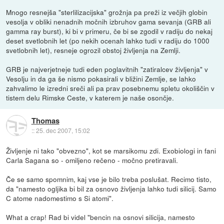
Mnogo resnejša "sterlilizacijska" grožnja pa preži iz večjih globin
vesolja v obliki nenadnih močnih izbruhov gama sevanja (GRB ali
gamma ray burst), ki bi v primeru, če bi se zgodil v radiju do nekaj
deset svetlobnih let (po nekih ocenah lahko tudi v radiju do 1000
svetlobnih let), resneje ogrozil obstoj življenja na Zemlji.
GRB je najverjetneje tudi eden poglavitnih "zatiralcev življenja" v
Vesolju in da ga še nismo pokasirali v bližini Zemlje, se lahko
zahvalimo le izredni sreči ali pa prav posebnemu spletu okoliščin v
tistem delu Rimske Ceste, v katerem je naše osončje.
Thomas
::
25. dec 2007, 15:02
Življenje ni tako "obvezno", kot se marsikomu zdi. Exobiologi in fani
Carla Sagana so - omiljeno rečeno - močno pretiravali.
Če se samo spomnim, kaj vse je bilo treba poslušat. Recimo tisto,
da "namesto ogljika bi bil za osnovo življenja lahko tudi silicij. Samo
C atome nadomestimo s Si atomi".
What a crap! Rad bi videl "bencin na osnovi silicija, namesto