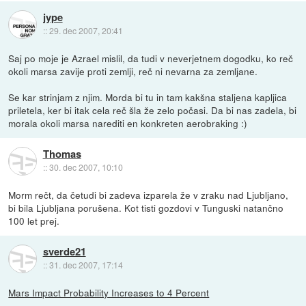
jype
::
29. dec 2007, 20:41
Saj po moje je Azrael mislil, da tudi v neverjetnem dogodku, ko reč
okoli marsa zavije proti zemlji, reč ni nevarna za zemljane.
Se kar strinjam z njim. Morda bi tu in tam kakšna staljena kapljica
priletela, ker bi itak cela reč šla že zelo počasi. Da bi nas zadela, bi
morala okoli marsa narediti en konkreten aerobraking :)
Thomas
::
30. dec 2007, 10:10
Morm rečt, da četudi bi zadeva izparela že v zraku nad Ljubljano,
bi bila Ljubljana porušena. Kot tisti gozdovi v Tunguski natančno
100 let prej.
sverde21
::
31. dec 2007, 17:14
Mars Impact Probability Increases to 4 Percent