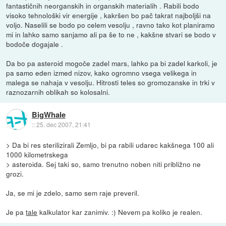
fantastičnih neorganskih in organskih materialih . Rabili bodo
visoko tehnološki vir energije , kakršen bo pač takrat najboljši na
voljo. Naselili se bodo po celem vesolju , ravno tako kot planiramo
mi in lahko samo sanjamo ali pa še to ne , kakšne stvari se bodo v
bodoče dogajale .
Da bo pa asteroid mogoče zadel mars, lahko pa bi zadel karkoli, je
pa samo eden izmed nizov, kako ogromno vsega velikega in
malega se nahaja v vesolju. Hitrosti teles so gromozanske in trki v
raznozarnih oblikah so kolosalni.
BigWhale
::
25. dec 2007, 21:41
> Da bi res sterilizirali Zemljo, bi pa rabili udarec kakšnega 100 ali
1000 kilometrskega
> asteroida. Sej taki so, samo trenutno noben niti približno ne
grozi.
Ja, se mi je zdelo, samo sem raje preveril.
Je pa
tale
kalkulator kar zanimiv. :) Nevem pa koliko je realen.