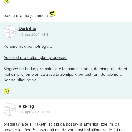
pozna ura me je zmedla
DarkSite
::
8. apr 2004, 14:47
Koncno neki pametnega...
Asteroid protection plan proposed
Mogoce se bo kej premaknilo v tej smeri...upam, da cim prej...da bi
mel cimprej en plan za zascito zemlje, ki bo testiran...to rabmo...
Ker se nikol ne ve...
Vikking
::
8. apr 2004, 16:38
predstavljajte si, raketni ščit ki ga postavlja amerika! zdej mi pa
povejte kakšen % možnosti ma da zaustavi balistične rakte (ki naj