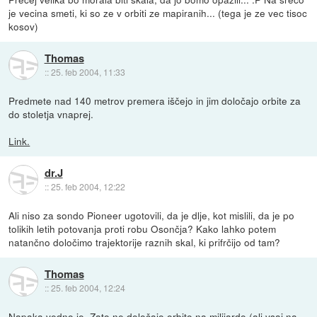
je vecina smeti, ki so ze v orbiti ze mapiranih... (tega je ze vec tisoc
kosov)
Thomas
::
25. feb 2004, 11:33
Predmete nad 140 metrov premera iščejo in jim določajo orbite za
do stoletja vnaprej.
Link.
dr.J
::
25. feb 2004, 12:22
Ali niso za sondo Pioneer ugotovili, da je dlje, kot mislili, da je po
tolikih letih potovanja proti robu Osončja? Kako lahko potem
natančno določimo trajektorije raznih skal, ki prifrčijo od tam?
Thomas
::
25. feb 2004, 12:24
Napaka vedno je. Zato ne določajo orbito na milijardo (ali vsaj na