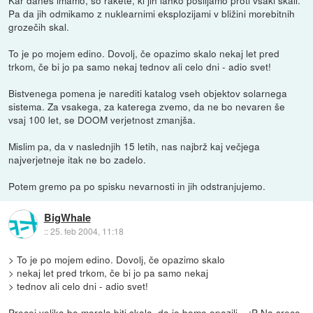
Pa da jih odmikamo z nuklearnimi eksplozijami v bližini morebitnih
grozečih skal.
To je po mojem edino. Dovolj, če opazimo skalo nekaj let pred
trkom, če bi jo pa samo nekaj tednov ali celo dni - adio svet!
Bistvenega pomena je narediti katalog vseh objektov solarnega
sistema. Za vsakega, za katerega zvemo, da ne bo nevaren še
vsaj 100 let, se DOOM verjetnost zmanjša.
Mislim pa, da v naslednjih 15 letih, nas najbrž kaj večjega
najverjetneje itak ne bo zadelo.
Potem gremo pa po spisku nevarnosti in jih odstranjujemo.
BigWhale
::
25. feb 2004, 11:18
> To je po mojem edino. Dovolj, če opazimo skalo
> nekaj let pred trkom, če bi jo pa samo nekaj
> tednov ali celo dni - adio svet!
Precej velika bo morala biti skala, da jo bomo opazili... :P Na sreco