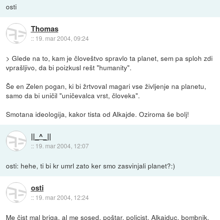
osti
Thomas
::
19. mar 2004, 09:24
> Glede na to, kam je človeštvo spravlo ta planet, sem pa sploh zdi
vprašljivo, da bi poizkusl rešt "humanity".
Še en Zelen pogan, ki bi žrtvoval magari vse življenje na planetu,
samo da bi uničil "uničevalca vrst, človeka".
Smotana ideologija, kakor tista od Alkajde. Oziroma še bolj!
||_^_||
::
19. mar 2004, 12:07
osti: hehe, ti bi kr umrl zato ker smo zasvinjali planet?:)
osti
::
19. mar 2004, 12:24
Me čist mal briga, al me sosed, poštar, policist, Alkajduc, bombnik,