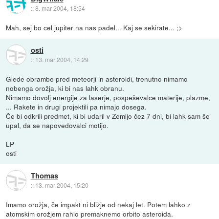
::
8. mar 2004, 18:54
Mah, sej bo cel jupiter na nas padel... Kaj se sekirate... ;>
osti
::
13. mar 2004, 14:29
Glede obrambe pred meteorji in asteroidi, trenutno nimamo
nobenga orožja, ki bi nas lahk obranu.
Nimamo dovolj energije za laserje, pospeševalce materije, plazme,
... Rakete in drugi projektili pa nimajo dosega.
Če bi odkrili predmet, ki bi udaril v Zemljo čez 7 dni, bi lahk sam še
upal, da se napovedovalci motijo.
LP
osti
Thomas
::
13. mar 2004, 15:20
Imamo orožja, če impakt ni bližje od nekaj let. Potem lahko z
atomskim orožjem rahlo premaknemo orbito asteroida.