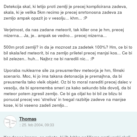
Detekcija skal, ki letijo proti zemlji je precej komplicirana zadeva,
skala, ki je velika 5km recimo je precej smrtonosna zadeva za
zemljo ampak opazit jo v vesolju... khm... :P
Verjetnost, da nas zadane meteorit, tak killer one je hm, precej
mizerna... Ja, je.. ampak se vedno... precej mizerna...
500m proti zemlji? in da je moznost za zadetek 100%? Hm, ce bi to
bil skala/led meteorit, bi na zemljo priletel precej manjsi kos... Ce bi
bil zelezen.. huh... Najbrz ne bi naredili nic... :P
Uporaba nuklearne sile za preusmeritev meteorja je hm, filmski
scenario. Moc, ki jo ima taksna detonacija je premajhna, da bi
preusmerila tako vleik objekt. Oz bi to moral narediti precej dalec v
vesolju, da bi sprememba smeri za kako sekundo bila dovolj, da bi
meteor potem zgresil zemljo. Ce bi ga ciljal ko bi bil ze blizu bi
ponucal precej vec 'streliva' in tvegal razbitje zadeve na manjse
kose, ki bi vseeno zadeli zemljo...
Thomas
::
25. feb 2004, 09:33
Kar danes imamo, so rakete, ki jih lahko pošiljamo proti vsaki skali.