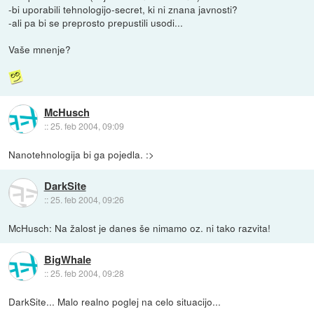
-bi uporabili tehnologijo-secret, ki ni znana javnosti?
-ali pa bi se preprosto prepustili usodi...
Vaše mnenje?
McHusch
::
25. feb 2004, 09:09
Nanotehnologija bi ga pojedla. :>
DarkSite
::
25. feb 2004, 09:26
McHusch: Na žalost je danes še nimamo oz. ni tako razvita!
BigWhale
::
25. feb 2004, 09:28
DarkSite... Malo realno poglej na celo situacijo...