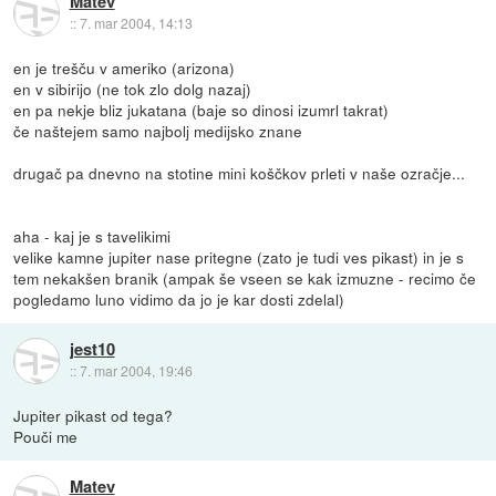
Matev
::
7. mar 2004, 14:13
en je trešču v ameriko (arizona)
en v sibirijo (ne tok zlo dolg nazaj)
en pa nekje bliz jukatana (baje so dinosi izumrl takrat)
če naštejem samo najbolj medijsko znane
drugač pa dnevno na stotine mini koščkov prleti v naše ozračje...
aha - kaj je s tavelikimi
velike kamne jupiter nase pritegne (zato je tudi ves pikast) in je s
tem nekakšen branik (ampak še vseen se kak izmuzne - recimo če
pogledamo luno vidimo da jo je kar dosti zdelal)
jest10
::
7. mar 2004, 19:46
Jupiter pikast od tega?
Pouči me
Matev