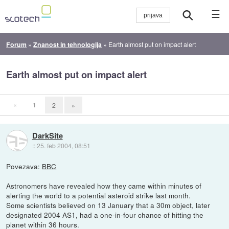
☰
Forum
»
Znanost in tehnologija
»
Earth almost put on impact alert
Earth almost put on impact alert
«
1
2
»
DarkSite
::
25. feb 2004, 08:51
Povezava:
BBC
Astronomers have revealed how they came within minutes of
alerting the world to a potential asteroid strike last month.
Some scientists believed on 13 January that a 30m object, later
designated 2004 AS1, had a one-in-four chance of hitting the
planet within 36 hours.