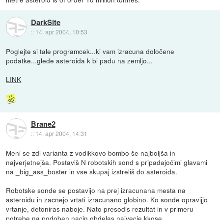
DarkSite
::
14. apr 2004, 10:53
Poglejte si tale programcek...ki vam izracuna določene
podatke...glede asteroida k bi padu na zemljo...
LINK
Brane2
::
14. apr 2004, 14:31
Meni se zdi varianta z vodikkovo bombo še najboljša in
najverjetnejša. Postaviš N robotskih sond s pripadajočimi glavami
na _big_ass_boster in vse skupaj izstreliš do asteroida.
Robotske sonde se postavijo na prej izracunana mesta na
asteroidu in zacnejo vrtati izracunano globino. Ko sonde opravijjo
vrtanje, detoniras naboje. Nato presodis rezultat in v primeru
potrebe na podoben nacin obdelas najvecje kkose...