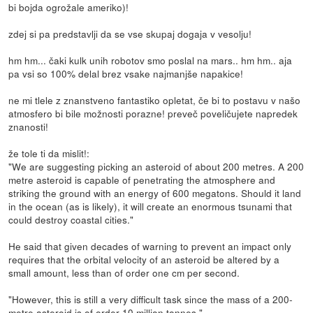
bi bojda ogrožale ameriko)!
zdej si pa predstavlji da se vse skupaj dogaja v vesolju!
hm hm... čaki kulk unih robotov smo poslal na mars.. hm hm.. aja
pa vsi so 100% delal brez vsake najmanjše napakice!
ne mi tlele z znanstveno fantastiko opletat, če bi to postavu v našo
atmosfero bi bile možnosti porazne! preveč poveličujete napredek
znanosti!
že tole ti da mislit!:
"We are suggesting picking an asteroid of about 200 metres. A 200
metre asteroid is capable of penetrating the atmosphere and
striking the ground with an energy of 600 megatons. Should it land
in the ocean (as is likely), it will create an enormous tsunami that
could destroy coastal cities."
He said that given decades of warning to prevent an impact only
requires that the orbital velocity of an asteroid be altered by a
small amount, less than of order one cm per second.
"However, this is still a very difficult task since the mass of a 200-
metre asteroid is of order 10 million tonnes."