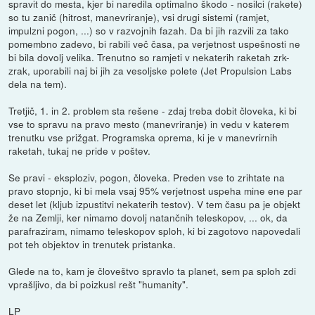
spravit do mesta, kjer bi naredila optimalno škodo - nosilci (rakete)
so tu zanič (hitrost, manevriranje), vsi drugi sistemi (ramjet,
impulzni pogon, ...) so v razvojnih fazah. Da bi jih razvili za tako
pomembno zadevo, bi rabili več časa, pa verjetnost uspešnosti ne
bi bila dovolj velika. Trenutno so ramjeti v nekaterih raketah zrk-
zrak, uporabili naj bi jih za vesoljske polete (Jet Propulsion Labs
dela na tem).
Tretjič, 1. in 2. problem sta rešene - zdaj treba dobit človeka, ki bi
vse to spravu na pravo mesto (manevriranje) in vedu v katerem
trenutku vse prižgat. Programska oprema, ki je v manevrirnih
raketah, tukaj ne pride v poštev.
Se pravi - eksploziv, pogon, človeka. Preden vse to zrihtate na
pravo stopnjo, ki bi mela vsaj 95% verjetnost uspeha mine ene par
deset let (kljub izpustitvi nekaterih testov). V tem času pa je objekt
že na Zemlji, ker nimamo dovolj natančnih teleskopov, ... ok, da
parafraziram, nimamo teleskopov sploh, ki bi zagotovo napovedali
pot teh objektov in trenutek pristanka.
Glede na to, kam je človeštvo spravlo ta planet, sem pa sploh zdi
vprašljivo, da bi poizkusl rešt "humanity".
LP