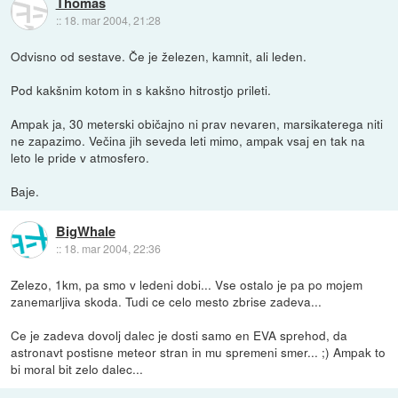
Thomas
::
18. mar 2004, 21:28
Odvisno od sestave. Če je železen, kamnit, ali leden.
Pod kakšnim kotom in s kakšno hitrostjo prileti.
Ampak ja, 30 meterski običajno ni prav nevaren, marsikaterega niti
ne zapazimo. Večina jih seveda leti mimo, ampak vsaj en tak na
leto le pride v atmosfero.
Baje.
BigWhale
::
18. mar 2004, 22:36
Zelezo, 1km, pa smo v ledeni dobi... Vse ostalo je pa po mojem
zanemarljiva skoda. Tudi ce celo mesto zbrise zadeva...
Ce je zadeva dovolj dalec je dosti samo en EVA sprehod, da
astronavt postisne meteor stran in mu spremeni smer... ;) Ampak to
bi moral bit zelo dalec...