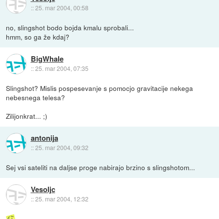
::
25. mar 2004, 00:58
no, slingshot bodo bojda kmalu sprobali...
hmm, so ga že kdaj?
BigWhale
::
25. mar 2004, 07:35
Slingshot? Mislis pospesevanje s pomocjo gravitacije nekega
nebesnega telesa?
Zilijonkrat... ;)
antonija
::
25. mar 2004, 09:32
Sej vsi sateliti na daljse proge nabirajo brzino s slingshotom...
Vesoljc
::
25. mar 2004, 12:32