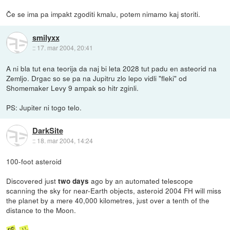
Če se ima pa impakt zgoditi kmalu, potem nimamo kaj storiti.
smilyxx
::
17. mar 2004, 20:41
A ni bla tut ena teorija da naj bi leta 2028 tut padu en asteorid na
Zemljo. Drgac so se pa na Jupitru zlo lepo vidli "fleki" od
Shomemaker Levy 9 ampak so hitr zginli.
PS: Jupiter ni togo telo.
DarkSite
::
18. mar 2004, 14:24
100-foot asteroid
Discovered just
ago by an automated telescope
two days
scanning the sky for near-Earth objects, asteroid 2004 FH will miss
the planet by a mere 40,000 kilometres, just over a tenth of the
distance to the Moon.