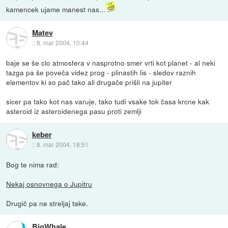
kamencek ujame manest nas...
Matev
::
8. mar 2004, 10:44
baje se še clo atmosfera v nasprotno smer vrti kot planet - al neki
tazga pa še poveča videz prog - plinastih lis - sledov raznih
elementov ki so pač tako ali drugače prišli na jupiter
sicer pa tako kot nas varuje, tako tudi vsake tok časa krcne kak
asteroid iz asteroidenega pasu proti zemlji
keber
::
8. mar 2004, 18:51
Bog te nima rad:
Nekaj osnovnega o Jupitru
Drugič pa ne streljaj take.
BigWhale