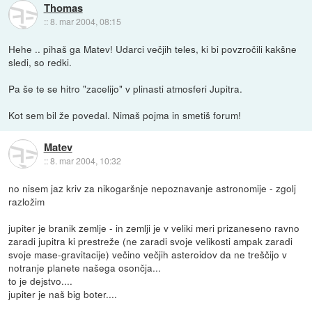
Thomas
::
8. mar 2004, 08:15
Hehe .. pihaš ga Matev! Udarci večjih teles, ki bi povzročili kakšne
sledi, so redki.
Pa še te se hitro "zacelijo" v plinasti atmosferi Jupitra.
Kot sem bil že povedal. Nimaš pojma in smetiš forum!
Matev
::
8. mar 2004, 10:32
no nisem jaz kriv za nikogaršnje nepoznavanje astronomije - zgolj
razložim
jupiter je branik zemlje - in zemlji je v veliki meri prizaneseno ravno
zaradi jupitra ki prestreže (ne zaradi svoje velikosti ampak zaradi
svoje mase-gravitacije) večino večjih asteroidov da ne treščijo v
notranje planete našega osončja...
to je dejstvo....
jupiter je naš big boter....