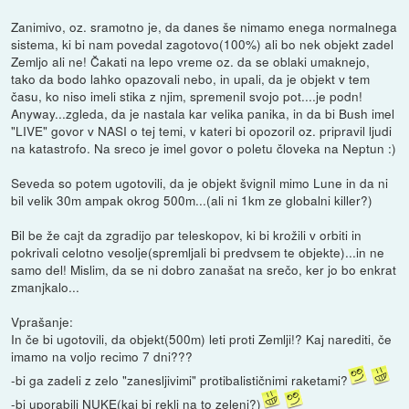
Zanimivo, oz. sramotno je, da danes še nimamo enega normalnega
sistema, ki bi nam povedal zagotovo(100%) ali bo nek objekt zadel
Zemljo ali ne! Čakati na lepo vreme oz. da se oblaki umaknejo,
tako da bodo lahko opazovali nebo, in upali, da je objekt v tem
času, ko niso imeli stika z njim, spremenil svojo pot....je podn!
Anyway...zgleda, da je nastala kar velika panika, in da bi Bush imel
"LIVE" govor v NASI o tej temi, v kateri bi opozoril oz. pripravil ljudi
na katastrofo. Na sreco je imel govor o poletu človeka na Neptun :)
Seveda so potem ugotovili, da je objekt švignil mimo Lune in da ni
bil velik 30m ampak okrog 500m...(ali ni 1km ze globalni killer?)
Bil be že cajt da zgradijo par teleskopov, ki bi krožili v orbiti in
pokrivali celotno vesolje(spremljali bi predvsem te objekte)...in ne
samo del! Mislim, da se ni dobro zanašat na srečo, ker jo bo enkrat
zmanjkalo...
Vprašanje:
In če bi ugotovili, da objekt(500m) leti proti Zemlji!? Kaj narediti, če
imamo na voljo recimo 7 dni???
-bi ga zadeli z zelo "zanesljivimi" protibalističnimi raketami?
-bi uporabili NUKE(kaj bi rekli na to zeleni?)