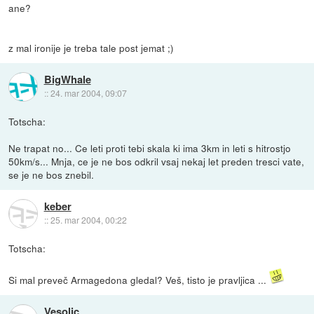
ane?
z mal ironije je treba tale post jemat ;)
BigWhale
::
24. mar 2004, 09:07
Totscha:
Ne trapat no... Ce leti proti tebi skala ki ima 3km in leti s hitrostjo
50km/s... Mnja, ce je ne bos odkril vsaj nekaj let preden tresci vate,
se je ne bos znebil.
keber
::
25. mar 2004, 00:22
Totscha:
Si mal preveč Armagedona gledal? Veš, tisto je pravljica ...
Vesoljc