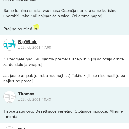
Samo to nima smisla, vso maso Osončja nameravamo koristno
uporabiti, tako tudi najmanjše skalce. Od atoma naprej.
Prej ne bo miru!
BigWhale
::
25. feb 2004, 17:08
> Predmete nad 140 metrov premera iščejo in > jim določajo orbite
za do stoletja vnaprej.
Ja, jasno ampak je treba vse najt... :) Takih, ki jih se niso nasli je pa
najbrz se precej.
Thomas
::
25. feb 2004, 18:43
Tisoče zagotovo. Desettisoče verjetno. Stotisoče mogoče. Milijone
- morda!