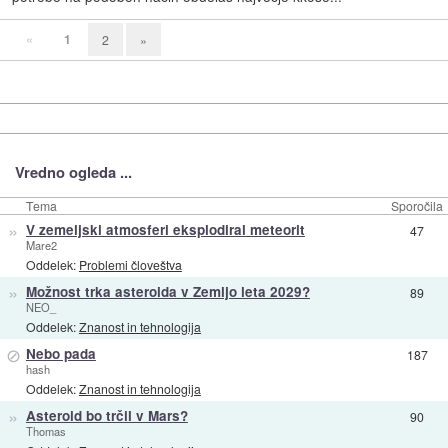
«
1
2
»
Vredno ogleda ...
Tema
Sporočila
»
V zemeljski atmosferi eksplodiral meteorit
47
Mare2
Oddelek:
Problemi človeštva
»
Možnost trka asteroida v Zemljo leta 2029?
89
NEO_
Oddelek:
Znanost in tehnologija
⊘
Nebo pada
187
hash
Oddelek:
Znanost in tehnologija
»
Asteroid bo trčil v Mars?
90
Thomas