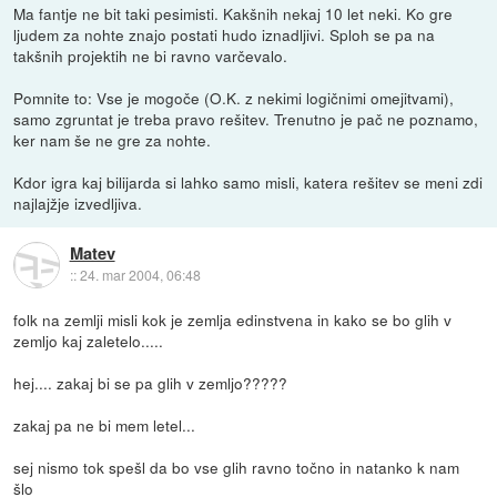
Ma fantje ne bit taki pesimisti. Kakšnih nekaj 10 let neki. Ko gre
ljudem za nohte znajo postati hudo iznadljivi. Sploh se pa na
takšnih projektih ne bi ravno varčevalo.
Pomnite to: Vse je mogoče (O.K. z nekimi logičnimi omejitvami),
samo zgruntat je treba pravo rešitev. Trenutno je pač ne poznamo,
ker nam še ne gre za nohte.
Kdor igra kaj bilijarda si lahko samo misli, katera rešitev se meni zdi
najlajžje izvedljiva.
Matev
::
24. mar 2004, 06:48
folk na zemlji misli kok je zemlja edinstvena in kako se bo glih v
zemljo kaj zaletelo.....
hej.... zakaj bi se pa glih v zemljo?????
zakaj pa ne bi mem letel...
sej nismo tok spešl da bo vse glih ravno točno in natanko k nam
šlo