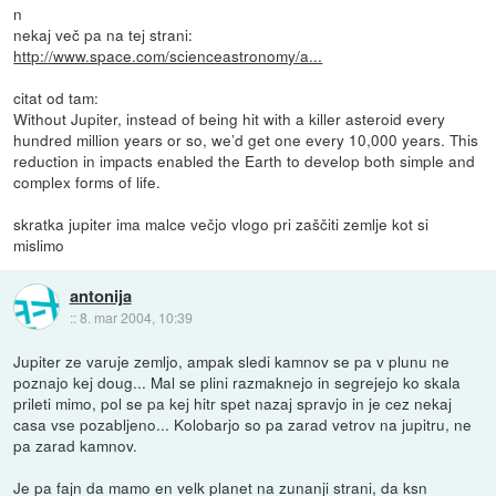
n
nekaj več pa na tej strani:
http://www.space.com/scienceastronomy/a...
citat od tam:
Without Jupiter, instead of being hit with a killer asteroid every
hundred million years or so, we’d get one every 10,000 years. This
reduction in impacts enabled the Earth to develop both simple and
complex forms of life.
skratka jupiter ima malce večjo vlogo pri zaščiti zemlje kot si
mislimo
antonija
::
8. mar 2004, 10:39
Jupiter ze varuje zemljo, ampak sledi kamnov se pa v plunu ne
poznajo kej doug... Mal se plini razmaknejo in segrejejo ko skala
prileti mimo, pol se pa kej hitr spet nazaj spravjo in je cez nekaj
casa vse pozabljeno... Kolobarjo so pa zarad vetrov na jupitru, ne
pa zarad kamnov.
Je pa fajn da mamo en velk planet na zunanji strani, da ksn