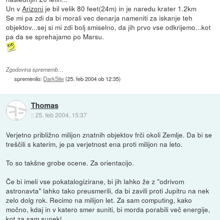
Un v
Arizoni
je bil velik 80 feet(24m) in je naredu krater 1.2km
Se mi pa zdi da bi morali vec denarja nameniti za iskanje teh
objektov...sej si mi zdi bolj smiselno, da jih prvo vse odkrijemo...kot
pa da se sprehajamo po Marsu.
Zgodovina sprememb…
spremenilo:
DarkSite
(
25. feb 2004 ob 12:35
)
Thomas
::
25. feb 2004, 15:37
Verjetno približno milijon znatnih objektov frči okoli Zemlje. Da bi se
treščili s katerim, je pa verjetnost ena proti milijon na leto.
To so takšne grobe ocene. Za orientacijo.
Če bi imeli vse pokatalogizirane, bi jih lahko že z "odrivom
astronavta" lahko tako preusmerili, da bi zavili proti Jupitru na nek
zelo dolg rok. Recimo na milijon let. Za sam computing, kako
močno, kdaj in v katero smer suniti, bi morda porabili več energije,
kot za sam sunek!