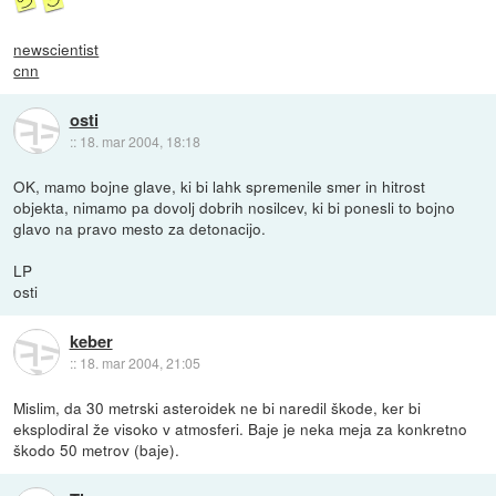
newscientist
cnn
osti
::
18. mar 2004, 18:18
OK, mamo bojne glave, ki bi lahk spremenile smer in hitrost
objekta, nimamo pa dovolj dobrih nosilcev, ki bi ponesli to bojno
glavo na pravo mesto za detonacijo.
LP
osti
keber
::
18. mar 2004, 21:05
Mislim, da 30 metrski asteroidek ne bi naredil škode, ker bi
eksplodiral že visoko v atmosferi. Baje je neka meja za konkretno
škodo 50 metrov (baje).