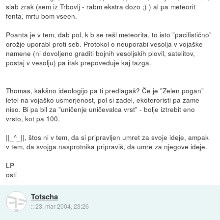
slab zrak (sem iz Trbovlj - rabm ekstra dozo ;) ) al pa meteorit
fenta, mrtu bom vseen.
Poanta je v tem, dab pol, k b se rešl meteorita, to isto "pacifistično"
orožje uporabl proti seb. Protokol o neuporabi vesolja v vojaške
namene (ni dovoljeno graditi bojnih vesoljskih plovil, satelitov,
postaj v vesolju) pa itak prepoveduje kaj tazga.
Thomas, kakšno ideologijo pa ti predlagaš? Če je "Zelen pogan"
letel na vojaško usmerjenost, pol si zadel, ekoteroristi pa zame
niso. Bi pa bil za "uničenje uničevalca vrst" - bolje iztrebit eno
vrsto, kot pa 100.
||_^_||, štos ni v tem, da si pripravljen umret za svoje ideje, ampak
v tem, da svojga nasprotnika pripraviš, da umre za njegove ideje.
LP
osti
Totscha
::
23. mar 2004, 23:26