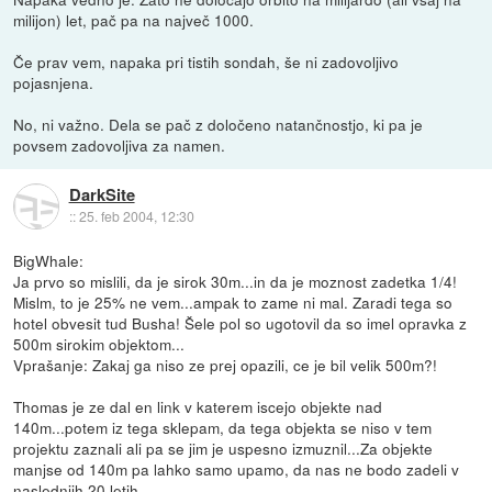
milijon) let, pač pa na največ 1000.
Če prav vem, napaka pri tistih sondah, še ni zadovoljivo
pojasnjena.
No, ni važno. Dela se pač z določeno natančnostjo, ki pa je
povsem zadovoljiva za namen.
DarkSite
::
25. feb 2004, 12:30
BigWhale:
Ja prvo so mislili, da je sirok 30m...in da je moznost zadetka 1/4!
Mislm, to je 25% ne vem...ampak to zame ni mal. Zaradi tega so
hotel obvesit tud Busha! Šele pol so ugotovil da so imel opravka z
500m sirokim objektom...
Vprašanje: Zakaj ga niso ze prej opazili, ce je bil velik 500m?!
Thomas je ze dal en link v katerem iscejo objekte nad
140m...potem iz tega sklepam, da tega objekta se niso v tem
projektu zaznali ali pa se jim je uspesno izmuznil...Za objekte
manjse od 140m pa lahko samo upamo, da nas ne bodo zadeli v
naslednjih 20 letih...