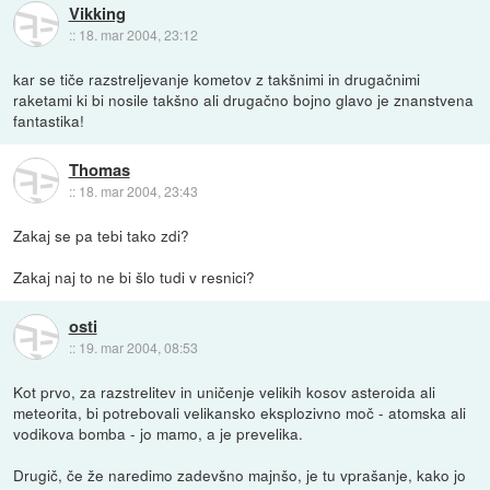
Vikking
::
18. mar 2004, 23:12
kar se tiče razstreljevanje kometov z takšnimi in drugačnimi
raketami ki bi nosile takšno ali drugačno bojno glavo je znanstvena
fantastika!
Thomas
::
18. mar 2004, 23:43
Zakaj se pa tebi tako zdi?
Zakaj naj to ne bi šlo tudi v resnici?
osti
::
19. mar 2004, 08:53
Kot prvo, za razstrelitev in uničenje velikih kosov asteroida ali
meteorita, bi potrebovali velikansko eksplozivno moč - atomska ali
vodikova bomba - jo mamo, a je prevelika.
Drugič, če že naredimo zadevšno majnšo, je tu vprašanje, kako jo