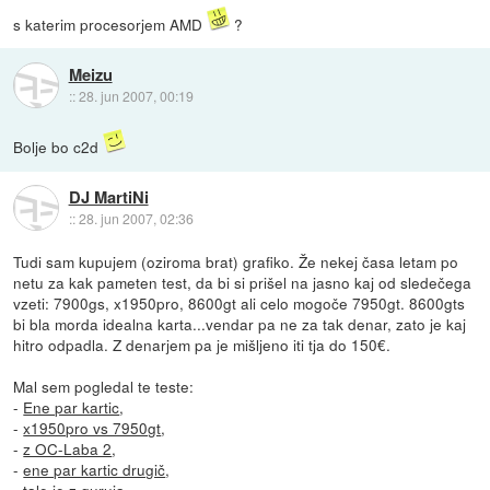
s katerim procesorjem AMD
?
Meizu
::
28. jun 2007, 00:19
Bolje bo c2d
DJ MartiNi
::
28. jun 2007, 02:36
Tudi sam kupujem (oziroma brat) grafiko. Že nekej časa letam po
netu za kak pameten test, da bi si prišel na jasno kaj od sledečega
vzeti: 7900gs, x1950pro, 8600gt ali celo mogoče 7950gt. 8600gts
bi bla morda idealna karta...vendar pa ne za tak denar, zato je kaj
hitro odpadla. Z denarjem pa je mišljeno iti tja do 150€.
Mal sem pogledal te teste:
-
Ene par kartic
,
-
x1950pro vs 7950gt
,
-
z OC-Laba 2
,
-
ene par kartic drugič
,