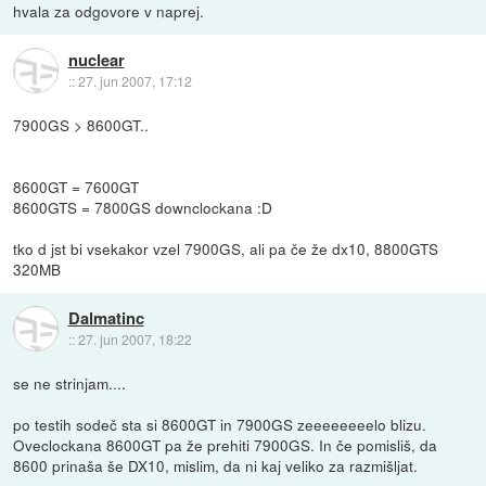
hvala za odgovore v naprej.
nuclear
::
27. jun 2007, 17:12
7900GS > 8600GT..
8600GT = 7600GT
8600GTS = 7800GS downclockana :D
tko d jst bi vsekakor vzel 7900GS, ali pa če že dx10, 8800GTS
320MB
Dalmatinc
::
27. jun 2007, 18:22
se ne strinjam....
po testih sodeč sta si 8600GT in 7900GS zeeeeeeeelo blizu.
Oveclockana 8600GT pa že prehiti 7900GS. In če pomisliš, da
8600 prinaša še DX10, mislim, da ni kaj veliko za razmišljat.