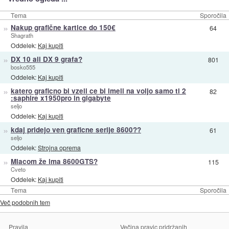
Tema
Sporočila
»
Nakup grafične kartice do 150€
64
Shagrath
Oddelek:
Kaj kupiti
»
DX 10 ali DX 9 grafa?
801
bosko555
Oddelek:
Kaj kupiti
»
katero graficno bi vzeli ce bi imeli na voljo samo ti 2
82
:saphire x1950pro in gigabyte
seljo
Oddelek:
Kaj kupiti
»
kdaj pridejo ven graficne serije 8600??
61
seljo
Oddelek:
Strojna oprema
»
Mlacom že ima 8600GTS?
115
Cveto
Oddelek:
Kaj kupiti
Tema
Sporočila
Več podobnih tem
Pravila
Večina pravic pridržanih