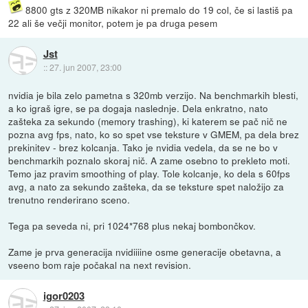
8800 gts z 320MB nikakor ni premalo do 19 col, če si lastiš pa
22 ali še večji monitor, potem je pa druga pesem
Jst
::
27. jun 2007, 23:00
nvidia je bila zelo pametna s 320mb verzijo. Na benchmarkih blesti,
a ko igraš igre, se pa dogaja naslednje. Dela enkratno, nato
zašteka za sekundo (memory trashing), ki katerem se pač nič ne
pozna avg fps, nato, ko so spet vse teksture v GMEM, pa dela brez
prekinitev - brez kolcanja. Tako je nvidia vedela, da se ne bo v
benchmarkih poznalo skoraj nič. A zame osebno to prekleto moti.
Temo jaz pravim smoothing of play. Tole kolcanje, ko dela s 60fps
avg, a nato za sekundo zašteka, da se teksture spet naložijo za
trenutno renderirano sceno.
Tega pa seveda ni, pri 1024*768 plus nekaj bombončkov.
Zame je prva generacija nvidiiiine osme generacije obetavna, a
vseeno bom raje počakal na next revision.
igor0203