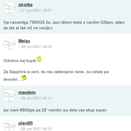
sirotka
::
27. jun 2007, 23:57
hja nenavitga 7900GS že, sam iščem teste z navitim GSjem, atijev
se tak al tak nič ne navija:)
Meizu
::
28. jun 2007, 00:05
Odvisno kaj kupiš
Za Sapphire-a vem, da ma zaklenjene rame, za ostale pa
dvomim...
msedem
::
28. jun 2007, 00:11
jaz mam 8800gts pa 22' monitor pa dela vse skup super.
plavi85
::
28. jun 2007, 00:13