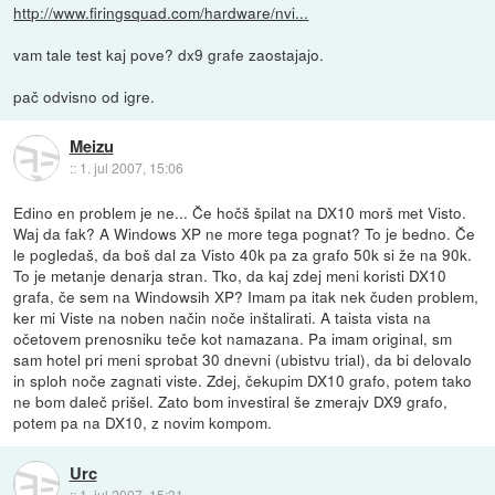
http://www.firingsquad.com/hardware/nvi...
vam tale test kaj pove? dx9 grafe zaostajajo.
pač odvisno od igre.
Meizu
::
1. jul 2007, 15:06
Edino en problem je ne... Če hočš špilat na DX10 morš met Visto.
Waj da fak? A Windows XP ne more tega pognat? To je bedno. Če
le pogledaš, da boš dal za Visto 40k pa za grafo 50k si že na 90k.
To je metanje denarja stran. Tko, da kaj zdej meni koristi DX10
grafa, če sem na Windowsih XP? Imam pa itak nek čuden problem,
ker mi Viste na noben način noče inštalirati. A taista vista na
očetovem prenosniku teče kot namazana. Pa imam original, sm
sam hotel pri meni sprobat 30 dnevni (ubistvu trial), da bi delovalo
in sploh noče zagnati viste. Zdej, čekupim DX10 grafo, potem tako
ne bom daleč prišel. Zato bom investiral še zmerajv DX9 grafo,
potem pa na DX10, z novim kompom.
Urc
::
1. jul 2007, 15:31