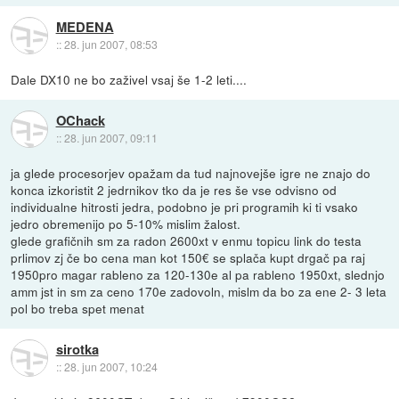
MEDENA
::
28. jun 2007, 08:53
Dale DX10 ne bo zaživel vsaj še 1-2 leti....
OChack
::
28. jun 2007, 09:11
ja glede procesorjev opažam da tud najnovejše igre ne znajo do
konca izkoristit 2 jedrnikov tko da je res še vse odvisno od
individualne hitrosti jedra, podobno je pri programih ki ti vsako
jedro obremenijo po 5-10% mislim žalost.
glede grafičnih sm za radon 2600xt v enmu topicu link do testa
prlimov zj če bo cena man kot 150€ se splača kupt drgač pa raj
1950pro magar rableno za 120-130e al pa rableno 1950xt, slednjo
amm jst in sm za ceno 170e zadovoln, mislm da bo za ene 2- 3 leta
pol bo treba spet menat
sirotka
::
28. jun 2007, 10:24