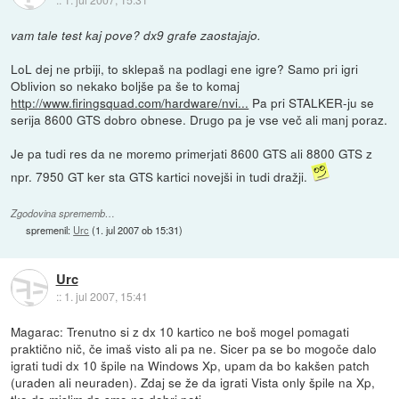
vam tale test kaj pove? dx9 grafe zaostajajo.
LoL dej ne prbiji, to sklepaš na podlagi ene igre? Samo pri igri
Oblivion so nekako boljše pa še to komaj
http://www.firingsquad.com/hardware/nvi...
Pa pri STALKER-ju se
serija 8600 GTS dobro obnese. Drugo pa je vse več ali manj poraz.
Je pa tudi res da ne moremo primerjati 8600 GTS ali 8800 GTS z
npr. 7950 GT ker sta GTS kartici novejši in tudi dražji.
Zgodovina sprememb…
spremenil:
Urc
(
1. jul 2007 ob 15:31
)
Urc
::
1. jul 2007, 15:41
Magarac: Trenutno si z dx 10 kartico ne boš mogel pomagati
praktično nič, če imaš visto ali pa ne. Sicer pa se bo mogoče dalo
igrati tudi dx 10 špile na Windows Xp, upam da bo kakšen patch
(uraden ali neuraden). Zdaj se že da igrati Vista only špile na Xp,