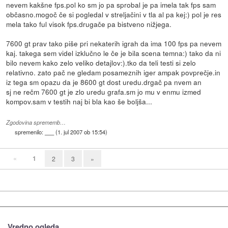
nevem kakšne fps.pol ko sm jo pa sprobal je pa imela tak fps sam
občasno.mogoč če si pogledal v streljačini v tla al pa kej:) pol je res
mela tako ful visok fps.drugače pa bistveno nižjega.
7600 gt prav tako piše pri nekaterih igrah da ima 100 fps pa nevem
kaj. takega sem videl izklučno le če je bila scena temna:) tako da ni
bilo nevem kako zelo veliko detajlov:).tko da teli testi si zelo
relativno. zato pač ne gledam posameznih iger ampak povprečje.in
iz tega sm opazu da je 8600 gt dost uredu.drgač pa nvem an
sj ne rečm 7600 gt je zlo uredu grafa.sm jo mu v enmu izmed
kompov.sam v testih naj bi bla kao še boljša...
Zgodovina sprememb…
spremenilo:
___
(
1. jul 2007 ob 15:54
)
«
1
2
3
»
Vredno ogleda ...