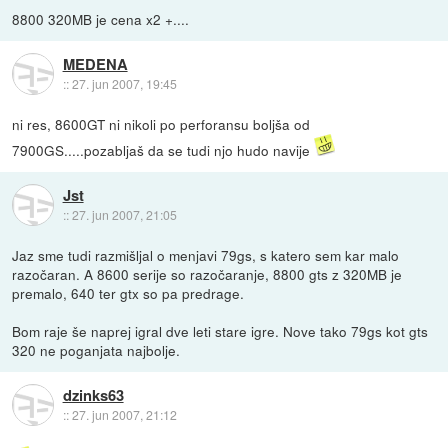
8800 320MB je cena x2 +....
MEDENA
::
27. jun 2007, 19:45
ni res, 8600GT ni nikoli po perforansu boljša od
7900GS.....pozabljaš da se tudi njo hudo navije
Jst
::
27. jun 2007, 21:05
Jaz sme tudi razmišljal o menjavi 79gs, s katero sem kar malo
razočaran. A 8600 serije so razočaranje, 8800 gts z 320MB je
premalo, 640 ter gtx so pa predrage.
Bom raje še naprej igral dve leti stare igre. Nove tako 79gs kot gts
320 ne poganjata najbolje.
dzinks63
::
27. jun 2007, 21:12