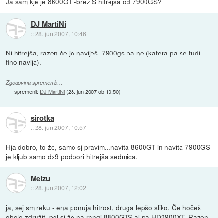
Ja sam kje je 8600GT -brez S hitrejša od 7900GS?
DJ MartiNi
::
28. jun 2007, 10:46
Ni hitrejša, razen če jo naviješ. 7900gs pa ne (katera pa se tudi
fino navija).
Zgodovina sprememb…
spremenil:
DJ MartiNi
(
28. jun 2007 ob 10:50
)
sirotka
::
28. jun 2007, 10:57
Hja dobro, to že, samo sj pravim...navita 8600GT in navita 7900GS
je kljub samo dx9 podpori hitrejša sedmica.
Meizu
::
28. jun 2007, 12:02
ja, sej sm reku - ena ponuja hitrost, druga lepšo sliko. Če hočeš
oboje združit, pol si že na rangi 8800GTS al pa HD2900XT. Razen,