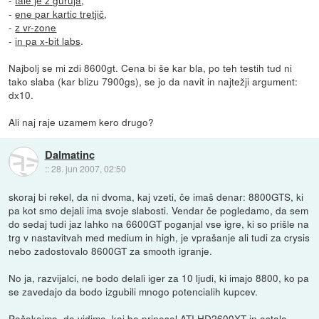
-
tale je z guruja
,
-
ene par kartic tretjič
,
-
z vr-zone
-
in pa x-bit labs
.
Najbolj se mi zdi 8600gt. Cena bi še kar bla, po teh testih tud ni
tako slaba (kar blizu 7900gs), se jo da navit in najtežji argument:
dx10.
Ali naj raje uzamem kero drugo?
Dalmatinc
::
28. jun 2007, 02:50
skoraj bi rekel, da ni dvoma, kaj vzeti, če imaš denar: 8800GTS, ki
pa kot smo dejali ima svoje slabosti. Vendar če pogledamo, da sem
do sedaj tudi jaz lahko na 6600GT poganjal vse igre, ki so prišle na
trg v nastavitvah med medium in high, je vprašanje ali tudi za crysis
nebo zadostovalo 8600GT za smooth igranje.
No ja, razvijalci, ne bodo delali iger za 10 ljudi, ki imajo 8800, ko pa
se zavedajo da bodo izgubili mnogo potencialih kupcev.
Počakajmo, da vidimo, kaj bo prinesel ATI HD2600XT in ostala