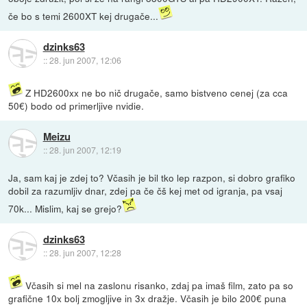
če bo s temi 2600XT kej drugače...
dzinks63
::
28. jun 2007, 12:06
Z HD2600xx ne bo nič drugače, samo bistveno cenej (za cca
50€) bodo od primerljive nvidie.
Meizu
::
28. jun 2007, 12:19
Ja, sam kaj je zdej to? Včasih je bil tko lep razpon, si dobro grafiko
dobil za razumljiv dnar, zdej pa če čš kej met od igranja, pa vsaj
70k... Mislim, kaj se grejo?
dzinks63
::
28. jun 2007, 12:28
Včasih si mel na zaslonu risanko, zdaj pa imaš film, zato pa so
grafične 10x bolj zmogljive in 3x dražje. Včasih je bilo 200€ puna