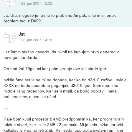
::
28. jun 2007, 12:32
Ja, Urc, mogoče je ravno to problem. Ampak, smo imeli enak
problem tudi z DX9?
Jst
::
28. jun 2007, 14:18
Jsz iamm takšno navado, da nikoli ne kupujem prvo generacijo
novega standarda.
Ob obdržal 79gs; mi kar paše igranje dve leti starih iger.
nvidia 8me serije se mi ne dopade, ker ko bo d3d10 zaživel, nvidie
8XXX ne bodo spodobno poganjale d3d10 iger. Sem upam na
middle rang radeonov, kjer sem mislil, da bodo odpravili nekaj
bottleneckov, a sem se uštel.
---
Raje bom kupil procesor z 4MB predpomnilnika, ker programiram
takšne stvari, kjer mi je 2MB L2 premalo. Mi je zelo težko spraviti
kalkulacije v samo teh 2mb. Ker sedaj uporablja system ram, kjer