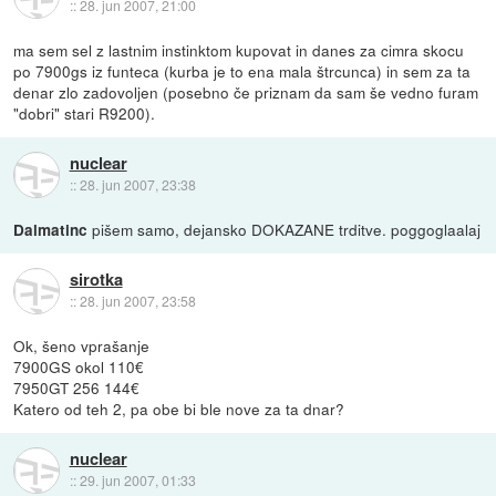
::
28. jun 2007, 21:00
ma sem sel z lastnim instinktom kupovat in danes za cimra skocu
po 7900gs iz funteca (kurba je to ena mala štrcunca) in sem za ta
denar zlo zadovoljen (posebno če priznam da sam še vedno furam
"dobri" stari R9200).
nuclear
::
28. jun 2007, 23:38
pišem samo, dejansko DOKAZANE trditve. poggoglaalaj
Dalmatinc
sirotka
::
28. jun 2007, 23:58
Ok, šeno vprašanje
7900GS okol 110€
7950GT 256 144€
Katero od teh 2, pa obe bi ble nove za ta dnar?
nuclear
::
29. jun 2007, 01:33