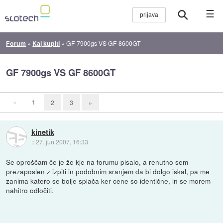
☰
Forum
»
Kaj kupiti
»
GF 7900gs VS GF 8600GT
GF 7900gs VS GF 8600GT
«
1
2
3
»
kinetik
::
27. jun 2007, 16:33
Se oproščam če je že kje na forumu pisalo, a renutno sem
prezaposlen z izpiti in podobnim sranjem da bi dolgo iskal, pa me
zanima katero se bolje splača ker cene so identične, in se morem
nahitro odločiti.