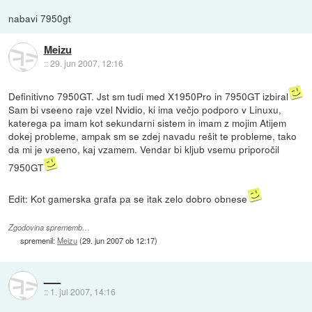
nabavi 7950gt
Meizu
::
29. jun 2007, 12:16
Definitivno 7950GT. Jst sm tudi med X1950Pro in 7950GT izbiral
Sam bi vseeno raje vzel Nvidio, ki ima večjo podporo v Linuxu,
katerega pa imam kot sekundarni sistem in imam z mojim Atijem
dokej probleme, ampak sm se zdej navadu rešit te probleme, tako
da mi je vseeno, kaj vzamem. Vendar bi kljub vsemu priporočil
7950GT
Edit: Kot gamerska grafa pa se itak zelo dobro obnese
Zgodovina sprememb…
spremenil:
Meizu
(
29. jun 2007 ob 12:17
)
___
::
1. jul 2007, 14:16