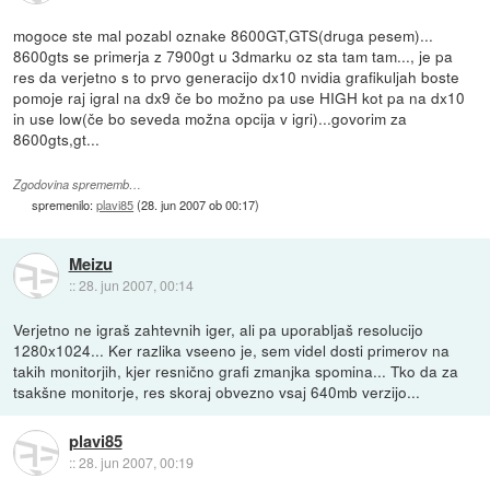
mogoce ste mal pozabl oznake 8600GT,GTS(druga pesem)...
8600gts se primerja z 7900gt u 3dmarku oz sta tam tam..., je pa
res da verjetno s to prvo generacijo dx10 nvidia grafikuljah boste
pomoje raj igral na dx9 če bo možno pa use HIGH kot pa na dx10
in use low(če bo seveda možna opcija v igri)...govorim za
8600gts,gt...
Zgodovina sprememb…
spremenilo:
plavi85
(
28. jun 2007 ob 00:17
)
Meizu
::
28. jun 2007, 00:14
Verjetno ne igraš zahtevnih iger, ali pa uporabljaš resolucijo
1280x1024... Ker razlika vseeno je, sem videl dosti primerov na
takih monitorjih, kjer resnično grafi zmanjka spomina... Tko da za
tsakšne monitorje, res skoraj obvezno vsaj 640mb verzijo...
plavi85
::
28. jun 2007, 00:19