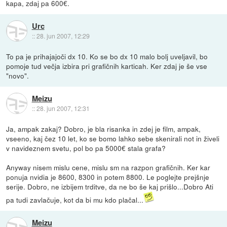
kapa, zdaj pa 600€.
Urc
::
28. jun 2007, 12:29
To pa je prihajajoči dx 10. Ko se bo dx 10 malo bolj uveljavil, bo
pomoje tud večja izbira pri grafičnih karticah. Ker zdaj je še vse
"novo".
Meizu
::
28. jun 2007, 12:31
Ja, ampak zakaj? Dobro, je bla risanka in zdej je film, ampak,
vseeno, kaj čez 10 let, ko se bomo lahko sebe skenirali not in živeli
v navideznem svetu, pol bo pa 5000€ stala grafa?
Anyway nisem mislu cene, mislu sm na razpon grafičnih. Ker kar
ponuja nvidia je 8600, 8300 in potem 8800. Le poglejte prejšnje
serije. Dobro, ne izbijem trditve, da ne bo še kaj prišlo...Dobro Ati
pa tudi zavlačuje, kot da bi mu kdo plačal...
Meizu