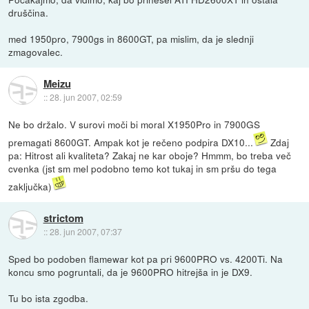
druščina.
med 1950pro, 7900gs in 8600GT, pa mislim, da je slednji
zmagovalec.
Meizu
::
28. jun 2007, 02:59
Ne bo držalo. V surovi moči bi moral X1950Pro in 7900GS
premagati 8600GT. Ampak kot je rečeno podpira DX10...
Zdaj
pa: Hitrost ali kvaliteta? Zakaj ne kar oboje? Hmmm, bo treba več
cvenka (jst sm mel podobno temo kot tukaj in sm pršu do tega
zaključka)
strictom
::
28. jun 2007, 07:37
Sped bo podoben flamewar kot pa pri 9600PRO vs. 4200Ti. Na
koncu smo pogruntali, da je 9600PRO hitrejša in je DX9.
Tu bo ista zgodba.