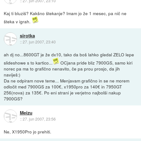
::
27. jun 2007, 23:10
Kaj ti bluziš? Kakšno štekanje? Imam jo že 1 mesec, pa nič ne
šteka v igrah.
sirotka
::
27. jun 2007, 23:40
ah dj no...8600GT je že dx10, tako da boš lahko gledal ZELO lepe
slideshowe s to kartico...
OCjana pride bliz 7900GS, samo kiri
norec pa ma to grafično nenavito, če pa prou prosjo, da jih
naviješ:)
Da ne odpiram nove teme... Menjavam grafično in se ne morem
odločit med 7900GS za 100€, x1950pro za 140€ in 7950GT
256(nova) za 135€. Po eni strani je verjetno najbolši nakup
7900GS?
Meizu
::
27. jun 2007, 23:56
Ne, X1950Pro jo prehiti.