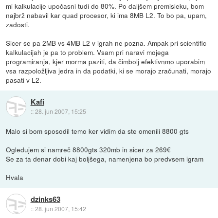
mi kalkulacije upočasni tudi do 80%. Po daljšem premisleku, bom
najbrž nabavil kar quad procesor, ki ima 8MB L2. To bo pa, upam,
zadosti.
Sicer se pa 2MB vs 4MB L2 v igrah ne pozna. Ampak pri scientific
kalkulacijah je pa to problem. Vsam pri naravi mojega
programiranja, kjer morma paziti, da čimbolj efektivnmo uporabim
vsa razpoložljiva jedra in da podatki, ki se morajo zračunati, morajo
pasati v L2.
Kafi
::
28. jun 2007, 15:25
Malo si bom sposodil temo ker vidim da ste omenili 8800 gts
Ogledujem si namreč 8800gts 320mb in sicer za 269€
Se za ta denar dobi kaj boljšega, namenjena bo predvsem igram
Hvala
dzinks63
::
28. jun 2007, 15:42