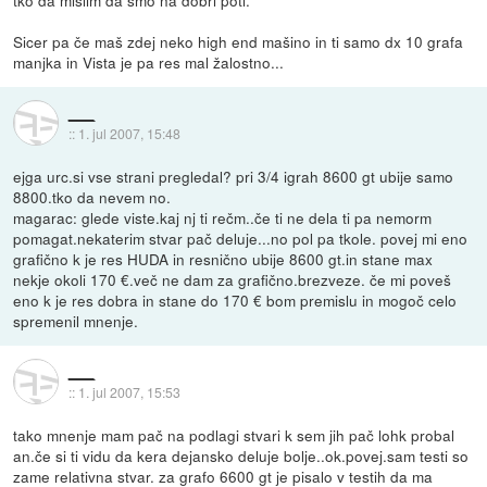
tko da mislim da smo na dobri poti.
Sicer pa če maš zdej neko high end mašino in ti samo dx 10 grafa
manjka in Vista je pa res mal žalostno...
___
::
1. jul 2007, 15:48
ejga urc.si vse strani pregledal? pri 3/4 igrah 8600 gt ubije samo
8800.tko da nevem no.
magarac: glede viste.kaj nj ti rečm..če ti ne dela ti pa nemorm
pomagat.nekaterim stvar pač deluje...no pol pa tkole. povej mi eno
grafično k je res HUDA in resnično ubije 8600 gt.in stane max
nekje okoli 170 €.več ne dam za grafično.brezveze. če mi poveš
eno k je res dobra in stane do 170 € bom premislu in mogoč celo
spremenil mnenje.
___
::
1. jul 2007, 15:53
tako mnenje mam pač na podlagi stvari k sem jih pač lohk probal
an.če si ti vidu da kera dejansko deluje bolje..ok.povej.sam testi so
zame relativna stvar. za grafo 6600 gt je pisalo v testih da ma