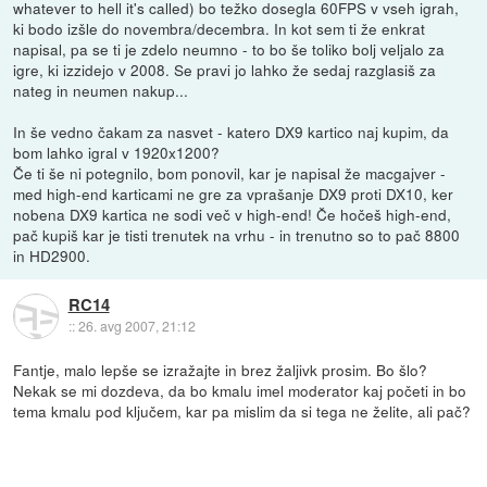
whatever to hell it's called) bo težko dosegla 60FPS v vseh igrah,
ki bodo izšle do novembra/decembra. In kot sem ti že enkrat
napisal, pa se ti je zdelo neumno - to bo še toliko bolj veljalo za
igre, ki izzidejo v 2008. Se pravi jo lahko že sedaj razglasiš za
nateg in neumen nakup...
In še vedno čakam za nasvet - katero DX9 kartico naj kupim, da
bom lahko igral v 1920x1200?
Če ti še ni potegnilo, bom ponovil, kar je napisal že macgajver -
med high-end karticami ne gre za vprašanje DX9 proti DX10, ker
nobena DX9 kartica ne sodi več v high-end! Če hočeš high-end,
pač kupiš kar je tisti trenutek na vrhu - in trenutno so to pač 8800
in HD2900.
RC14
::
26. avg 2007, 21:12
Fantje, malo lepše se izražajte in brez žaljivk prosim. Bo šlo?
Nekak se mi dozdeva, da bo kmalu imel moderator kaj početi in bo
tema kmalu pod ključem, kar pa mislim da si tega ne želite, ali pač?