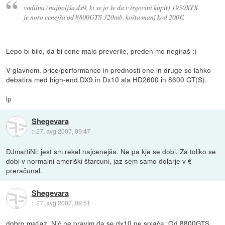
vodilna (najboljša dx9, ki se jo še da v trgovini kupit) 1950XTX
je noro cenejša od 8800GTS 320mb, košta manj kod 200€.
Lepo bi bilo, da bi cene malo preverile, preden me negiraš :)
V glavnem, price/performance in prednosti ene in druge se lahko
debatira med high-end DX9 in Dx10 ala HD2600 in 8600 GT(S).
lp
Shegevara
::
27. avg 2007, 09:47
DJmartiNi: jest sm rekel najcenejša. Ne pa kje se dobi. Za toliko se
dobi v normalni ameriški štarcuni, jaz sem samo dolarje v €
preračunal.
Shegevara
::
27. avg 2007, 09:51
dobro matjaz. Nič ne pravim da se dx10 ne splača. Od 8800GTS