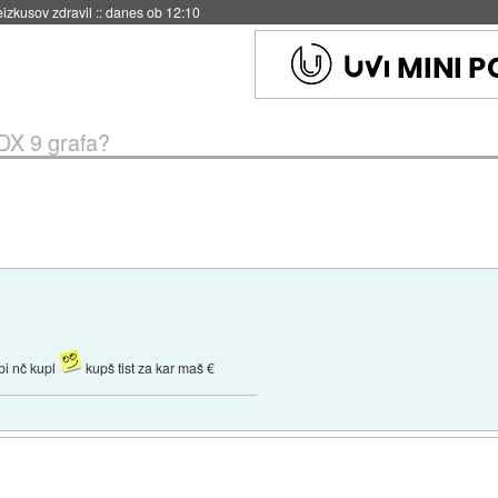
naslednji dve leti
::
danes ob 11:37
 DX 9 grafa?
e bi nč kupl
kupš tist za kar maš €