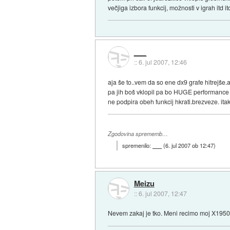
večjiga izbora funkcij, možnosti v igrah itd 
___
::
6. jul 2007, 12:46
aja še to..vem da so ene dx9 grafe hitrejše.am
pa jih boš vklopil pa bo HUGE performance dr
ne podpira obeh funkcij hkrati.brezveze. itak
Zgodovina sprememb…
spremenilo:
___
(
6. jul 2007 ob 12:47
)
Meizu
::
6. jul 2007, 12:47
Nevem zakaj je tko. Meni recimo moj X1950X