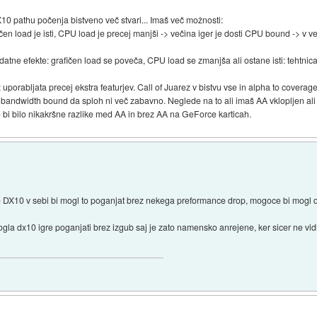
X10 pathu počenja bistveno več stvari... Imaš več možnosti:
čen load je isti, CPU load je precej manjši -> večina iger je dosti CPU bound -> v v
odatne efekte: grafičen load se poveča, CPU load se zmanjša ali ostane isti: tehtn
porabljata precej ekstra featurjev. Call of Juarez v bistvu vse in alpha to coverag
bandwidth bound da sploh ni več zabavno. Neglede na to ali imaš AA vklopljen ali 
 bi bilo nikakršne razlike med AA in brez AA na GeForce karticah.
DX10 v sebi bi mogl to poganjat brez nekega preformance drop, mogoce bi mogl de
ogla dx10 igre poganjati brez izgub saj je zato namensko anrejene, ker sicer ne v