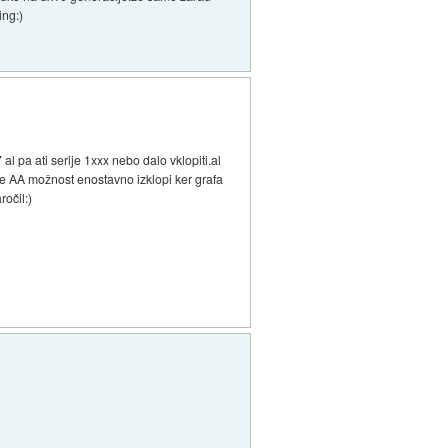
ing:)
al pa ati serije 1xxx nebo dalo vklopiti.al
 se AA možnost enostavno izklopi ker grafa
ročil:)