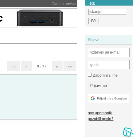
Išči:
Zadnje novice
Prijava
3
/ 17
««
«
»
»»
Zapomni si me
nov uporabnik
pozabili geslo?