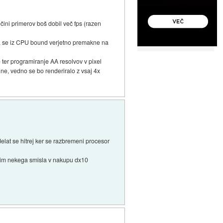
ečini primerov boš dobil več fps (razen
ica se iz CPU bound verjetno premakne na
e ter programiranje AA resolvov v pixel
ne, vedno se bo renderiralo z vsaj 4x
lat se hitrej ker se razbremeni procesor
idim nekega smisla v nakupu dx10