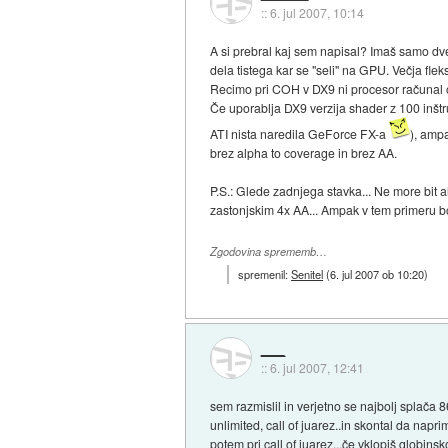
::
6. jul 2007, 10:14
A si prebral kaj sem napisal? Imaš samo dve
dela tistega kar se "seli" na GPU. Večja fle
Recimo pri COH v DX9 ni procesor računal o
Če uporablja DX9 verzija shader z 100 inštru
ATI nista naredila GeForce FX-a
), amp
brez alpha to coverage in brez AA.
P.S.: Glede zadnjega stavka... Ne more bit 
zastonjskim 4x AA... Ampak v tem primeru bo
Zgodovina sprememb…
spremenil:
Senitel
(
6. jul 2007 ob 10:20
)
___
::
6. jul 2007, 12:41
sem razmislil in verjetno se najbolj splača 86
unlimited, call of juarez..in skontal da napr
potem pri call of juarez...če vklopiš globi