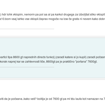
) hdr lohk vklopim, nemorm pa pol aa al pa karkol drugega za izboljšat sliko vklopit
x10.bom vsaj lahko vse vklopil.čeprav mogoče na low če grafa ni nevem kako dobra 
rtici tipa 8600 gt naprednih directx funkcij (zaradi katere si jo kupil) zaradi poča
n korak naprej kar se zahtevnosti tiče, 8600gt pa je praktično "portana" 7600gt.
viš da je počasna..kako veš? bolšja je od 7600 gt pa mi tdu laufa kot namazan na 7