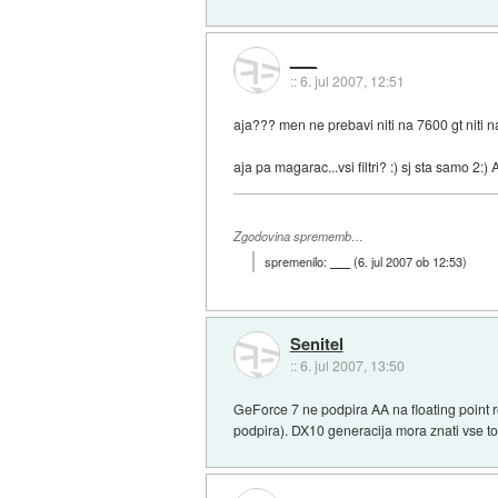
___
::
6. jul 2007, 12:51
aja??? men ne prebavi niti na 7600 gt niti 
aja pa magarac...vsi filtri? :) sj sta samo 2:
Zgodovina sprememb…
spremenilo:
___
(
6. jul 2007 ob 12:53
)
Senitel
::
6. jul 2007, 13:50
GeForce 7 ne podpira AA na floating point 
podpira). DX10 generacija mora znati vse to