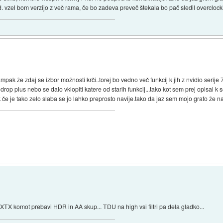
itd. vzel bom verzijo z več rama, če bo zadeva preveč štekala bo pač sledil overclock
pak že zdaj se izbor možnosti krči..torej bo vedno več funkcij k jih z nvidio serije 7 
op plus nebo se dalo vklopiti katere od starih funkcij...tako kot sem prej opisal k
 če je tako zelo slaba se jo lahko preprosto navije.tako da jaz sem mojo grafo že na
TX komot prebavi HDR in AA skup... TDU na high vsi filtri pa dela gladko...