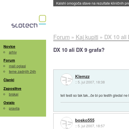
Sandisk že prodal več kot polovico SSD-jev za 
Forum
»
Kaj kupiti
»
DX 10 ali
Novice
DX 10 ali DX 9 grafa?
arhiv
Forum
mali oglasi
teme zadnjih 24h
Klemzz
Članki
::
5. jul 2007, 18:38
Zaposlitve
brskaj
teli testi so tak tak...če bi po testih gledal n
Ostalo
pravila
bosko555
::
5. jul 2007, 18:57