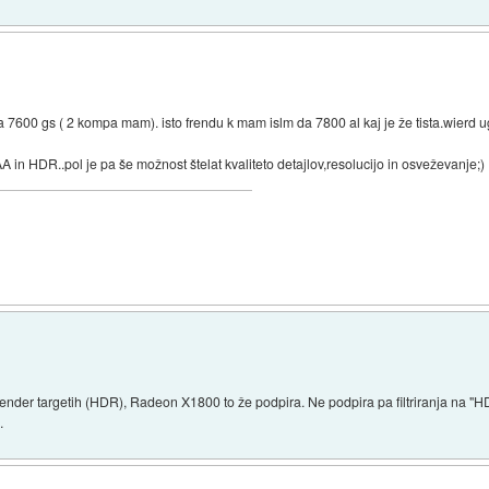
na 7600 gs ( 2 kompa mam). isto frendu k mam islm da 7800 al kaj je že tista.wierd
) AA in HDR..pol je pa še možnost štelat kvaliteto detajlov,resolucijo in osveževanje;)
render targetih (HDR), Radeon X1800 to že podpira. Ne podpira pa filtriranja na "
.