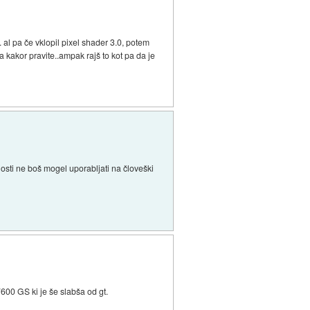
. al pa če vklopil pixel shader 3.0, potem
kakor pravite..ampak rajš to kot pa da je
snosti ne boš mogel uporabljati na človeški
600 GS ki je še slabša od gt.