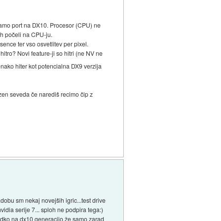
e samo port na DX10. Procesor (CPU) ne
jih počeli na CPU-ju.
nce ter vso osvetlitev per pixel.
itro? Novi feature-ji so hitri (ne NV ne
enako hiter kot potencialna DX9 verzija
azen seveda če narediš recimo čip z
.dobu sm nekaj novejših igric...test drive
vidia serije 7... sploh ne podpira tega:)
gladko na dx10 generacijo.že samo zarad