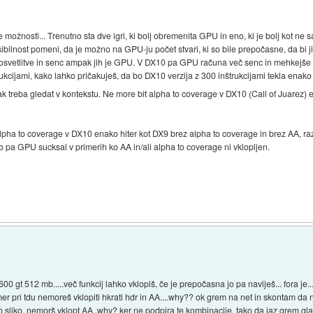
 možnosti... Trenutno sta dve igri, ki bolj obremenita GPU in eno, ki je bolj kot n
ksibilnost pomeni, da je možno na GPU-ju počet stvari, ki so bile prepočasne, da bi 
svetlitve in senc ampak jih je GPU. V DX10 pa GPU računa več senc in mehkejše se
kcijami, kako lahko pričakuješ, da bo DX10 verzija z 300 inštrukcijami tekla enako h
ak treba gledat v kontekstu. Ne more bit alpha to coverage v DX10 (Call of Juarez) 
alpha to coverage v DX10 enako hiter kot DX9 brez alpha to coverage in brez AA, r
 pa GPU sucksal v primerih ko AA in/ali alpha to coverage ni vklopljen.
00 gt 512 mb.....več funkcij lahko vklopiš, če je prepočasna jo pa naviješ... fora je..
imer pri tdu nemoreš vklopiti hkrati hdr in AA....why?? ok grem na net in skontam da n
nsko sliko, nemorš vklopt AA..why? ker ne podpira te kombinacije. tako da jaz grem 