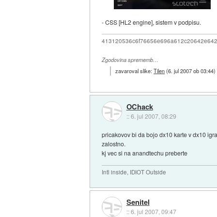
- CSS [HL2 engine], sistem v podpisu.
413120536c6f76656e696a612c20642e64
Zgodovina sprememb…
zavaroval slike:
Tilen
(
6. jul 2007 ob 03:44
)
OChack
::
6. jul 2007, 08:29
pricakovov bi da bojo dx10 karte v dx10 igr
zalostno.
kj vec si na anandtechu preberte
Intl inside, IDIOT Outside
Senitel
::
6. jul 2007, 09:47