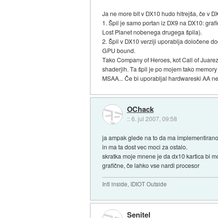
Ja ne more bit v DX10 hudo hitrejša, če v D
1. Špil je samo portan iz DX9 na DX10: grafi
Lost Planet nobenega drugega špila).
2. Špil v DX10 verziji uporablja določene d
GPU bound.
Tako Company of Heroes, kot Call of Juarez u
shaderjih. Ta špil je po mojem tako memory 
MSAA... Če bi uporabljal hardwareski AA ne
OChack
::
6. jul 2007, 09:58
ja ampak glede na to da ma implementirano 
in ma ta dost vec moci za ostalo.
skratka moje mnene je da dx10 kartica bi m
grafične, če lahko vse nardi procesor
Intl inside, IDIOT Outside
Senitel