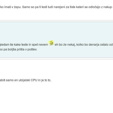
oliko imaš v žepu. Samo so pa ti testi tudi narejeni za tiste kateri se odločajo z n
pogledam še kake teste in spet nevem
eh bo že nekaj, kolko bo denarja ostalo od
o pa boljša prišla v poštev.
abiš samo en ubijalski CPU in je to to.