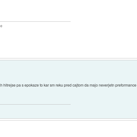
2e
ah hitrejse pa s epokaze to kar sm reku pred cajtom da majo neverjetn preformance