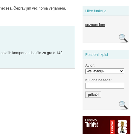
akup nečesa. Čeprav jim večinoma verjamem,
Hitre funkcije
seznam tem
 ostalih komponent bo šlo za grafo 142
Posebni izpisi
Avtor:
Ključna beseda: