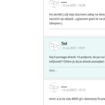
___
::
6. jul 2007, 14:39
tnx senitel:) zdj vsaj razumem zakaj ne dela:
nemorm aa vklopiti...uglavnem grem kr na d
izkloplen:)
Ted
::
6. jul 2007, 15:07
Kaj ti pomaga directx 10 podpora, če pa na ka
ločljivosti? Očitno je da je directx precejše
Mah...
___
::
6. jul 2007, 15:15
emm..a si že vidu 8600 gt v delovanju?k pra