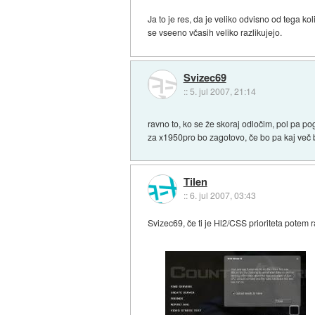
Ja to je res, da je veliko odvisno od tega k
se vseeno včasih veliko razlikujejo.
Svizec69
::
5. jul 2007, 21:14
ravno to, ko se že skoraj odločim, pol pa 
za x1950pro bo zagotovo, če bo pa kaj več b
Tilen
::
6. jul 2007, 03:43
Svizec69, če ti je Hl2/CSS prioriteta potem r