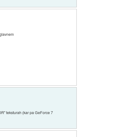
 uglavnem
HDR" teksturah (kar pa GeForce 7