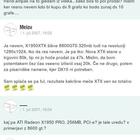
frend.ampak na to gledam iz vidika...kako boš to pol prodal? mislm
ker resno nevem kdo bi kupu dx 9 grafo ko bodo zunaj dx 10
grafe....
Meizu
::
1. jul 2007, 16:02
Ja nevem, X1950XTX šišne 8800GTS 320mb tudi na resoluciji
1280x1024, tko da res nevem. Je pa tko: Nova XTX stane u
trgovini 80k, tip mi jo hoče prodat za 47k. Mislim, da bom
potemtakem čez čas vseeno iztisnil vsaj 20k. Če ne drugo, potem
za pisarniške namene, kjer DX10 ni potreben.
Sam splača se pa ful, rezultate kakršne meče XTX ven so totalno
___
::
1. jul 2007, 16:04
kaj pa ATI Radeon X1950 PRO, 256MB, PCI-e? je tale uredu? v
primerjavi z 8600 gt.?