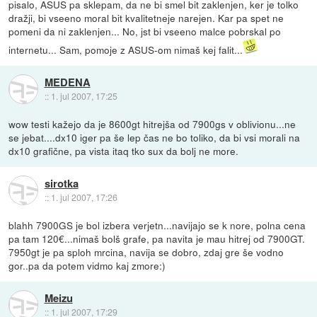
pisalo, ASUS pa sklepam, da ne bi smel bit zaklenjen, ker je tolko
dražji, bi vseeno moral bit kvalitetneje narejen. Kar pa spet ne
pomeni da ni zaklenjen... No, jst bi vseeno malce pobrskal po
internetu... Sam, pomoje z ASUS-om nimaš kej falit...
MEDENA
::
1. jul 2007, 17:25
wow testi kažejo da je 8600gt hitrejša od 7900gs v oblivionu...ne
se jebat....dx10 iger pa še lep čas ne bo toliko, da bi vsi morali na
dx10 grafične, pa vista itaq tko sux da bolj ne more.
sirotka
::
1. jul 2007, 17:26
blahh 7900GS je bol izbera verjetn...navijajo se k nore, polna cena
pa tam 120€...nimaš bolš grafe, pa navita je mau hitrej od 7900GT.
7950gt je pa sploh mrcina, navija se dobro, zdaj gre še vodno
gor..pa da potem vidmo kaj zmore:)
Meizu
::
1. jul 2007, 17:29