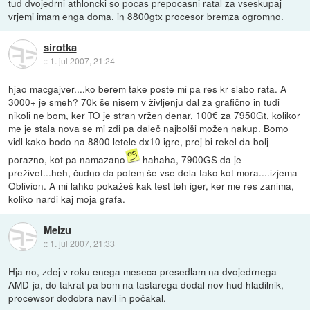
tud dvojedrni athloncki so pocas prepocasni ratal za vseskupaj
vrjemi imam enga doma. in 8800gtx procesor bremza ogromno.
sirotka
::
1. jul 2007, 21:24
hjao macgajver....ko berem take poste mi pa res kr slabo rata. A
3000+ je smeh? 70k še nisem v življenju dal za grafično in tudi
nikoli ne bom, ker TO je stran vržen denar, 100€ za 7950Gt, kolikor
me je stala nova se mi zdi pa daleč najbolši možen nakup. Bomo
vidl kako bodo na 8800 letele dx10 igre, prej bi rekel da bolj
porazno, kot pa namazano
hahaha, 7900GS da je
preživet...heh, čudno da potem še vse dela tako kot mora....izjema
Oblivion. A mi lahko pokažeš kak test teh iger, ker me res zanima,
koliko nardi kaj moja grafa.
Meizu
::
1. jul 2007, 21:33
Hja no, zdej v roku enega meseca presedlam na dvojedrnega
AMD-ja, do takrat pa bom na tastarega dodal nov hud hladilnik,
procewsor dodobra navil in počakal.