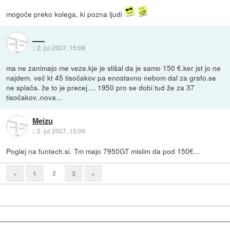
mogoče preko kolega, ki pozna ljudi
___
::
2. jul 2007, 15:08
ma ne zanimajo me veze.kje je slišal da je samo 150 €.ker jst jo ne
najdem. več kt 45 tisočakov pa enostavno nebom dal za grafo.se
ne splača. že to je precej.... 1950 pro se dobi tud že za 37
tisočakov..nova...
Meizu
::
2. jul 2007, 15:09
Poglej na funtech.si. Tm majo 7950GT mislim da pod 150€...
2
«
1
3
»