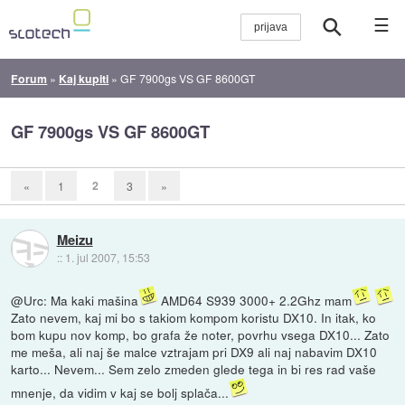
☰
Forum
»
Kaj kupiti
»
GF 7900gs VS GF 8600GT
GF 7900gs VS GF 8600GT
2
«
1
3
»
Meizu
::
1. jul 2007, 15:53
@Urc: Ma kaki mašina
AMD64 S939 3000+ 2.2Ghz mam
Zato nevem, kaj mi bo s takiom kompom koristu DX10. In itak, ko
bom kupu nov komp, bo grafa že noter, povrhu vsega DX10... Zato
me meša, ali naj še malce vztrajam pri DX9 ali naj nabavim DX10
karto... Nevem... Sem zelo zmeden glede tega in bi res rad vaše
mnenje, da vidim v kaj se bolj splača...