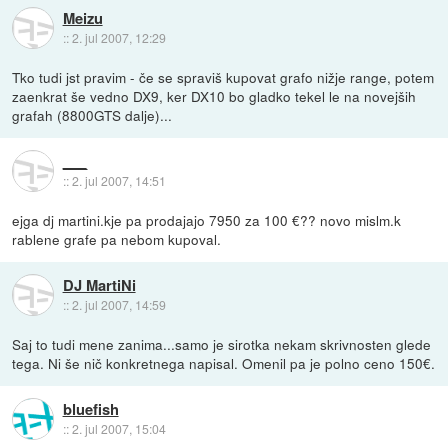
Meizu
::
2. jul 2007, 12:29
Tko tudi jst pravim - če se spraviš kupovat grafo nižje range, potem
zaenkrat še vedno DX9, ker DX10 bo gladko tekel le na novejših
grafah (8800GTS dalje)...
___
::
2. jul 2007, 14:51
ejga dj martini.kje pa prodajajo 7950 za 100 €?? novo mislm.k
rablene grafe pa nebom kupoval.
DJ MartiNi
::
2. jul 2007, 14:59
Saj to tudi mene zanima...samo je sirotka nekam skrivnosten glede
tega. Ni še nič konkretnega napisal. Omenil pa je polno ceno 150€.
bluefish
::
2. jul 2007, 15:04