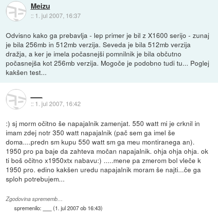
Meizu
::
1. jul 2007, 16:37
Odvisno kako ga prebavlja - lep primer je bil z X1600 serijo - zunaj
je bila 256mb in 512mb verzija. Seveda je bila 512mb verzija
dražja, a ker je imela počasnejši pomnilnik je bila občutno
počasnejša kot 256mb verzija. Mogoče je podobno tudi tu... Poglej
kakšen test...
___
::
1. jul 2007, 16:42
:) sj morm očitno še napajalnik zamenjat. 550 watt mi je crknil in
imam zdej notr 350 watt napajalnik (pač sem ga imel še
doma....predn sm kupu 550 watt sm ga meu montiranega an).
1950 pro pa baje da zahteva močan napajalnik. ohja ohja ohja. ok
ti boš očitno x1950xtx nabavu:) .....mene pa zmerom bol vleče k
1950 pro. edino kakšen uredu napajalnik moram še najti...če ga
sploh potrebujem...
Zgodovina sprememb…
spremenilo:
___
(
1. jul 2007 ob 16:43
)