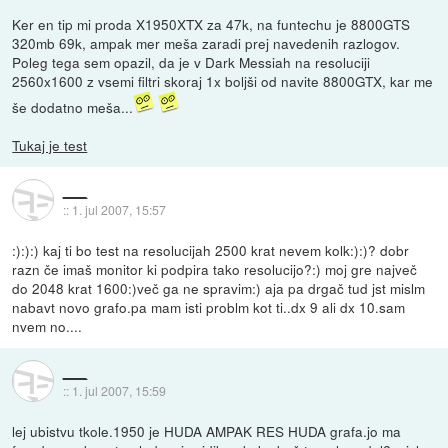
Ker en tip mi proda X1950XTX za 47k, na funtechu je 8800GTS
320mb 69k, ampak mer meša zaradi prej navedenih razlogov.
Poleg tega sem opazil, da je v Dark Messiah na resoluciji
2560x1600 z vsemi filtri skoraj 1x boljši od navite 8800GTX, kar me
še dodatno meša...
Tukaj je test
___
::
1. jul 2007, 15:57
:):):) kaj ti bo test na resolucijah 2500 krat nevem kolk:):)? dobr
razn če imaš monitor ki podpira tako resolucijo?:) moj gre največ
do 2048 krat 1600:)več ga ne spravim:) aja pa drgač tud jst mislm
nabavt novo grafo.pa mam isti problm kot ti..dx 9 ali dx 10.sam
nvem no....
___
::
1. jul 2007, 15:59
lej ubistvu tkole.1950 je HUDA AMPAK RES HUDA grafa.jo ma