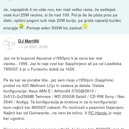
Ja, napajalnik ti ne uide nov, ker maš veliko rama, če sešteješ,
vsak kuri 25W recimo, si že nad 100. Pol je tle še plata proc pa
diski, optični pogoni tudi nkje 20W kurijo, pa grafa največji kurilec
energije
. Pomoje eden 500W bo zadosti
DJ MartiNi
::
1. jul 2007, 20:55
Jaz ne bi kupoval Asusove x1950pro k je cena kar mal
visoka...195€. Jaz bi raje vzel kar Sapphirjevo ali pa od Leadteka
7950GT, k jo u Funtechu dobiš za 162€.
Pa še kar se porabe tiče...jaz sem mojo x1950pro (Sapphire)
probal na 420 Wattnem LCju in zadeva je delala. Ostala
konfiguracija: Asus A8N-E / Athlon64 3700@2810 /
2x512+2x256MB Twinmos / WD 200GB SataII / CD-RW Sony / Nec
3540 / Audigy. Ta konfiguracija je bratova in za to konfiguracijo
bom najbrž kar 8600GT nabavil. Po možnosti s pasivnim hlajenjem.
Najbrž kar od Gainwarda...ne vem še točno. V
PC-Handu
jo majo
kar ugodno.