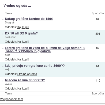
Vredno ogleda ...
Tema
Sporočila
»
Nakup grafične kartice do 150€
64
Shagrath
Oddelek:
Kaj kupiti
»
DX 10 ali DX 9 grafa?
801
bosko555
Oddelek:
Kaj kupiti
»
katero graficno bi vzeli ce bi imeli na voljo samo ti 2
82
:saphire x1950pro in gigabyte
seljo
Oddelek:
Kaj kupiti
»
kdaj pridejo ven graficne serije 8600??
61
seljo
Oddelek:
Strojna oprema
»
Mlacom že ima 8600GTS?
115
Cveto
Oddelek:
Kaj kupiti
Tema
Sporočila
Več podobnih tem