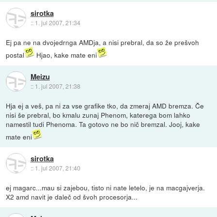
sirotka
::
1. jul 2007, 21:34
Ej pa ne na dvojedrnga AMDja, a nisi prebral, da so že prešvoh
postal
Hjao, kake mate eni
Meizu
::
1. jul 2007, 21:38
Hja ej a veš, pa ni za vse grafike tko, da zmeraj AMD bremza. Če
nisi še prebral, bo kmalu zunaj Phenom, katerega bom lahko
namestil tudi Phenoma. Ta gotovo ne bo nič bremzal. Jooj, kake
mate eni
sirotka
::
1. jul 2007, 21:40
ej magarc...mau si zajebou, tisto ni nate letelo, je na macgajverja.
X2 amd navit je daleč od švoh procesorja...