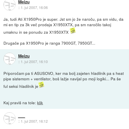
Meizu
::
1. jul 2007, 16:06
Ja, tudi Ati X1950Pro je super. Jst sm jo že naroču, pa sm vidu, da
mi en tip za 3k več prodaja X1950XTX, pa sm naročilo takoj
umaknu in se ponudu za X1950XTX
Drugače pa X1950Pro je ranga 7900GT, 7950GT...
Meizu
::
1. jul 2007, 16:10
Priporočam pa ti ASUSOVO, ker ma bolj zajeten hladilnik pa s heat
pipe sistemom + ventilator, boš lažje navijal po moji logiki... Pa še
ful seksi hladilnik je
Kaj praviš na tole:
klik
___
::
1. jul 2007, 16:12