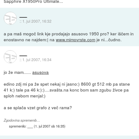
Sapphire X1950Pro Ultimate...
___
::
1. jul 2007, 16:32
a pa maš mogoč link kje prodajajo asusovo 1950 pro? ker iščem in
enostavno ne najdem:| na
www.mimovrste.com
je ni...čudno.
___
::
1. jul 2007, 16:34
jo že mam......
asusova
edino zdj mi pa že spet nekaj ni jasno:) 8600 gt 512 mb pa stane
41 k:) tale pa 46 k:):)....svašta.na konc bom sam zgubu živce pa
sploh nebom menjal:)
a se splača vzet grafo z več rama?
Zgodovina sprememb…
spremenilo:
___
(
1. jul 2007 ob 16:35
)