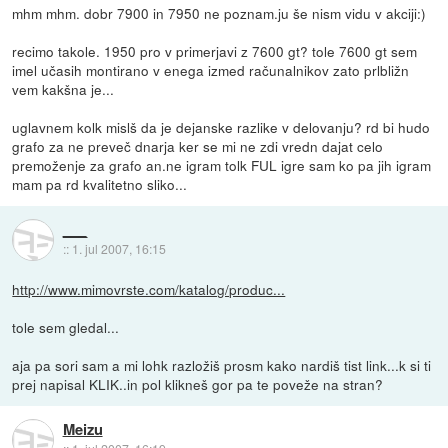
mhm mhm. dobr 7900 in 7950 ne poznam.ju še nism vidu v akciji:)
recimo takole. 1950 pro v primerjavi z 7600 gt? tole 7600 gt sem
imel učasih montirano v enega izmed računalnikov zato prlbližn
vem kakšna je...
uglavnem kolk mislš da je dejanske razlike v delovanju? rd bi hudo
grafo za ne preveč dnarja ker se mi ne zdi vredn dajat celo
premoženje za grafo an.ne igram tolk FUL igre sam ko pa jih igram
mam pa rd kvalitetno sliko...
___
::
1. jul 2007, 16:15
http://www.mimovrste.com/katalog/produc...
tole sem gledal...
aja pa sori sam a mi lohk razložiš prosm kako nardiš tist link...k si ti
prej napisal KLIK..in pol klikneš gor pa te poveže na stran?
Meizu