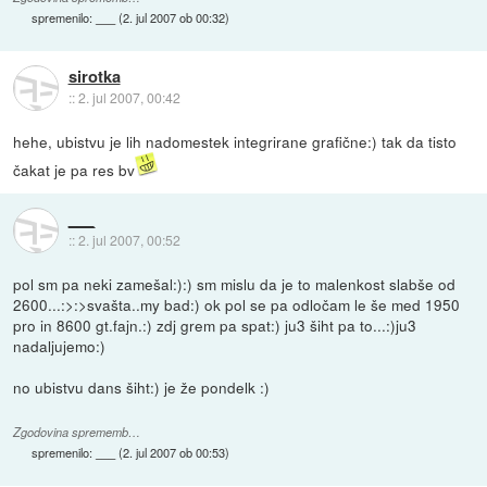
spremenilo:
___
(
2. jul 2007 ob 00:32
)
sirotka
::
2. jul 2007, 00:42
hehe, ubistvu je lih nadomestek integrirane grafične:) tak da tisto
čakat je pa res bv
___
::
2. jul 2007, 00:52
pol sm pa neki zamešal:):) sm mislu da je to malenkost slabše od
2600...:>:>svašta..my bad:) ok pol se pa odločam le še med 1950
pro in 8600 gt.fajn.:) zdj grem pa spat:) ju3 šiht pa to...:)ju3
nadaljujemo:)
no ubistvu dans šiht:) je že pondelk :)
Zgodovina sprememb…
spremenilo:
___
(
2. jul 2007 ob 00:53
)