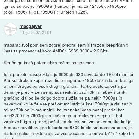
Sicer pa se še nisem povsem odločil, če bi res tole 8600GT vzel. V
igri so še vedno 7900GS (Funtech jo ma za 121,5€), x1950pro
(okoli 150€) ali pa 7950GT (Funtech 162€).
macgajver
::
1. jul 2007, 21:01
magarac tvoj post sem zgorej prebral sam nism zdej prepričan ti
imaš ta procesor al koko AMD64 S939 3000+ 2.2Ghz.
Ker če ga imaš potem ahko rečem samo smeh.
Idini pametn nakup zdele je 8800gts 320 seveda do 19 col monitor
Kar kol drukga kupiš razn tiste magarac x1950xtx za denar ki si ga
omenil drugač pa vseh drugih grafičnih kartic boste žalostni pa
denar je preč vržen se splača reskirat pač 70k in nabaviš ornk
grafično ki ti bo še dolgo dobro služila ne pa nekih 7900gs in
nevemkaj ko je že vse prežvet moj stric je imel 7900gt je dal zanjo
takrat 70k pa je računalnik že kar nekaj časa nazaj prodal ker
amd3700+ in 7900gt sta začela na unrealovem enginu in bol
zahtevnih igrah precej pešat tko da jest sm vm povedou tko kot je.
Ene par navdihov igre ki bodo na 8800 letele kot namazane saj jih
na teh grafičnih izdelujejo za vse počasnejše en velik???? kako bo
delalo