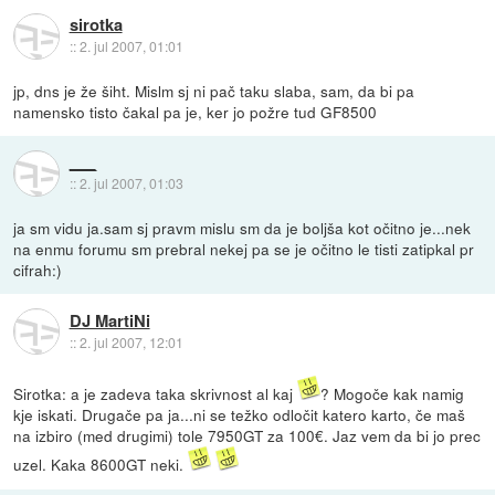
sirotka
::
2. jul 2007, 01:01
jp, dns je že šiht. Mislm sj ni pač taku slaba, sam, da bi pa
namensko tisto čakal pa je, ker jo požre tud GF8500
___
::
2. jul 2007, 01:03
ja sm vidu ja.sam sj pravm mislu sm da je boljša kot očitno je...nek
na enmu forumu sm prebral nekej pa se je očitno le tisti zatipkal pr
cifrah:)
DJ MartiNi
::
2. jul 2007, 12:01
Sirotka: a je zadeva taka skrivnost al kaj
? Mogoče kak namig
kje iskati. Drugače pa ja...ni se težko odločit katero karto, če maš
na izbiro (med drugimi) tole 7950GT za 100€. Jaz vem da bi jo prec
uzel. Kaka 8600GT neki.