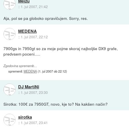
Meizu
::
1. jul 2007, 21:42
Aja, pol se pa globoko opravičujem. Sorry, res.
MEDENA
::
1. jul 2007, 22:12
7900gs in 7950gt so za moje pojme skoraj najboljše DX9 grafe,
predvsem poceni.....
Zgodovina sprememb…
spremenil:
MEDENA
(
1. jul 2007 ob 22:12
)
DJ MartiNi
::
1. jul 2007, 23:30
Sirotka: 100€ za 7950GT, novo, kje to? Na kakšen način?
sirotka
::
1. jul 2007, 23:41