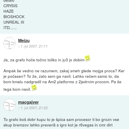
CRYSIS
HAZE
BIOSHOCK
UNREAL III
ITD......
Meizu
::
1. jul 2007, 21:11
Ja, za grafo hoče točno toliko in ju3 jo dobim
Ampak še vedno ne razumem, zakaj smeh glede mojga proca? Ker
je počasen? To že, zato sem ga navil. Lahko rečem samo to, da
bom kmalu nadgradil na Am2 platformo z 2jedrnim procom. Pa še
tega bom navil.
macgajver
::
1. jul 2007, 21:22
To grafo boš dobr kupu to je špica sam procesor ti bo grozn vse
skup bremzov lahko preveriš s igro kot je r6vegas in cmr dirt