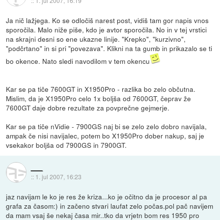
::
1. jul 2007, 16:19
Ja nič lažjega. Ko se odločiš narest post, vidiš tam gor napis vnos
sporočila. Malo niže piše, kdo je avtor sporočila. No in v tej vrstici
na skrajni desni so ene ukazne linije. "Krepko", "kurzivno",
"podčrtano" in si pri "povezava". Klikni na ta gumb in prikazalo se ti
bo okence. Nato sledi navodilom v tem okencu
Kar se pa tiče 7600GT in X1950Pro - razlika bo zelo občutna.
Mislim, da je X1950Pro celo 1x boljša od 7600GT, čeprav že
7600GT daje dobre rezultate za povprečne gejmerje.
Kar se pa tiče nVidie - 7900GS naj bi se zelo zelo dobro navijala,
ampak če nisi navijalec, potem bo X1950Pro dober nakup, saj je
vsekakor boljša od 7900GS in 7900GT.
___
::
1. jul 2007, 16:23
jaz navijam le ko je res že kriza...ko je očitno da je procesor al pa
grafa za časom:) in začeno stvari laufat zelo počas.pol pač navijem
da mam vsaj še nekaj časa mir..tko da vrjetn bom res 1950 pro