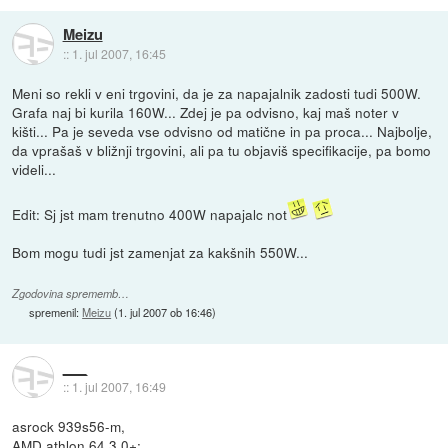
Meizu
::
1. jul 2007, 16:45
Meni so rekli v eni trgovini, da je za napajalnik zadosti tudi 500W.
Grafa naj bi kurila 160W... Zdej je pa odvisno, kaj maš noter v
kišti... Pa je seveda vse odvisno od matične in pa proca... Najbolje,
da vprašaš v bližnji trgovini, ali pa tu objaviš specifikacije, pa bomo
videli...
Edit: Sj jst mam trenutno 400W napajalc not
Bom mogu tudi jst zamenjat za kakšnih 550W...
Zgodovina sprememb…
spremenil:
Meizu
(
1. jul 2007 ob 16:46
)
___
::
1. jul 2007, 16:49
asrock 939s56-m,
AMD athlon 64 3.0+;