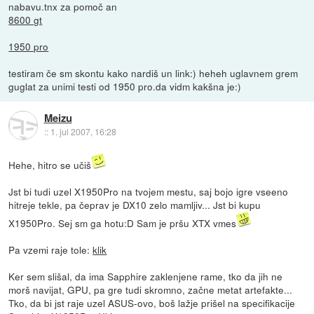
nabavu.tnx za pomoč an
8600 gt
1950 pro
testiram če sm skontu kako nardiš un link:) heheh uglavnem grem
guglat za unimi testi od 1950 pro.da vidm kakšna je:)
Meizu
::
1. jul 2007, 16:28
Hehe, hitro se učiš
Jst bi tudi uzel X1950Pro na tvojem mestu, saj bojo igre vseeno
hitreje tekle, pa čeprav je DX10 zelo mamljiv... Jst bi kupu
X1950Pro. Sej sm ga hotu:D Sam je pršu XTX vmes
Pa vzemi raje tole:
klik
Ker sem slišal, da ima Sapphire zaklenjene rame, tko da jih ne
morš navijat, GPU, pa gre tudi skromno, začne metat artefakte...
Tko, da bi jst raje uzel ASUS-ovo, boš lažje prišel na specifikacije