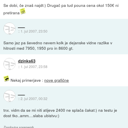
Se dobi, če znaš najdt:) Drugač pa tud pouna cena okol 150€ ni
pretirana
___
::
1. jul 2007, 23:50
Samo jaz pa ševedno nevem kolk je dejanske vidne razlike v
hitrosti med 7950, 1950 pro in 8600 gt.
dzinks63
::
1. jul 2007, 23:58
Nekaj primerjave :
nove grafične
___
::
2. jul 2007, 00:32
tnx. vidm da se mi niti atijeve 2400 ne splača čakat:) na testu je
dost tko..amm....slaba ubistvu:)
Zgodovina sprememb…