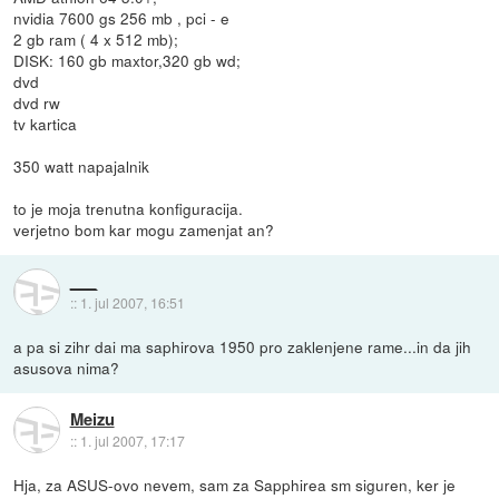
nvidia 7600 gs 256 mb , pci - e
2 gb ram ( 4 x 512 mb);
DISK: 160 gb maxtor,320 gb wd;
dvd
dvd rw
tv kartica
350 watt napajalnik
to je moja trenutna konfiguracija.
verjetno bom kar mogu zamenjat an?
___
::
1. jul 2007, 16:51
a pa si zihr dai ma saphirova 1950 pro zaklenjene rame...in da jih
asusova nima?
Meizu
::
1. jul 2007, 17:17
Hja, za ASUS-ovo nevem, sam za Sapphirea sm siguren, ker je