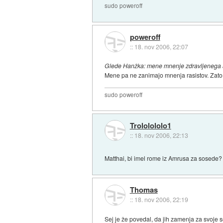
sudo poweroff
poweroff
::
18. nov 2006, 22:07
Glede Hanžka: mene mnenje zdravljenega al
Mene pa ne zanimajo mnenja rasistov. Zato pi
sudo poweroff
Trololololo1
::
18. nov 2006, 22:13
Matthai, bi imel rome iz Amrusa za sosede? P
Thomas
::
18. nov 2006, 22:19
Sej je že povedal, da jih zamenja za svoje