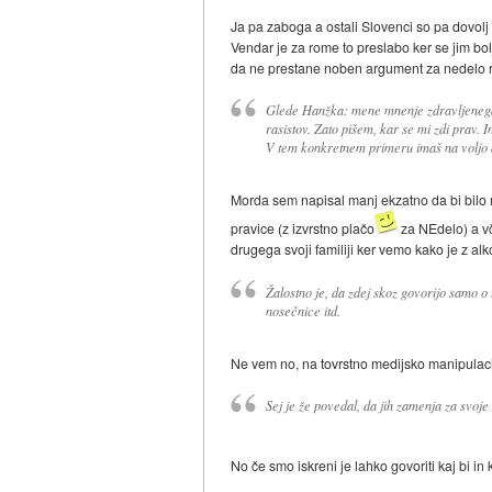
Ja pa zaboga a ostali Slovenci so pa dovolj d
Vendar je za rome to preslabo ker se jim bolj
da ne prestane noben argument za nedelo r
Glede Hanžka: mene mnenje zdravljenega 
rasistov. Zato pišem, kar se mi zdi prav. I
V tem konkretnem primeru imaš na voljo d
Morda sem napisal manj ekzatno da bi bilo r
pravice (z izvrstno plačo
za NEdelo) a vč
drugega svoji familiji ker vemo kako je z al
Žalostno je, da zdej skoz govorijo samo o
nosečnice itd.
Ne vem no, na tovrstno medijsko manipulaci
Sej je že povedal, da jih zamenja za svoje
No če smo iskreni je lahko govoriti kaj bi i