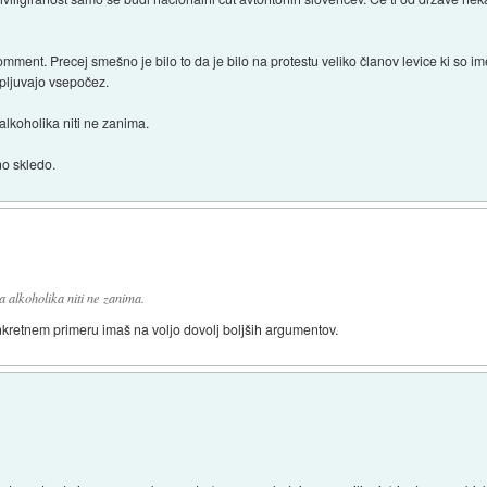
ment. Precej smešno je bilo to da je bilo na protestu veliko članov levice ki so ime
 pljuvajo vsepočez.
koholika niti ne zanima.
no skledo.
alkoholika niti ne zanima.
konkretnem primeru imaš na voljo dovolj boljših argumentov.