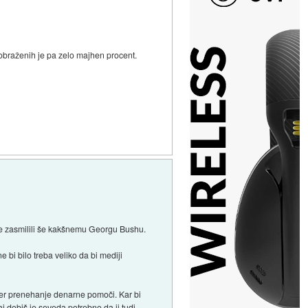
zobraženih je pa zelo majhen procent.
 se zasmilili še kakšnemu Georgu Bushu.
 bi bilo treba veliko da bi mediji
ter prenehanje denarne pomoči. Kar bi
aj dobiš je seveda potrebno da ji tudi