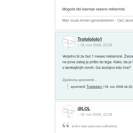
Mogoče bbi kasneje vseeno reklamiral.
Man muss immer generalisieren - Carl Jaco
Trololololo1
::
18. nov 2006, 22:26
Verjetno bi že čez 1 mesec reklamiral. Žalo
ne pove zakaj je prišlo do tega. Kako, da je 
o tamkajšnjih romih. Ga slučajno kdo ima?
Zgodovina sprememb…
spremenil:
Trololololo1
(
18. nov 2006 ob 22
@LOL
::
18. nov 2006, 22:28
in ker niso ustrezno izobraženi.