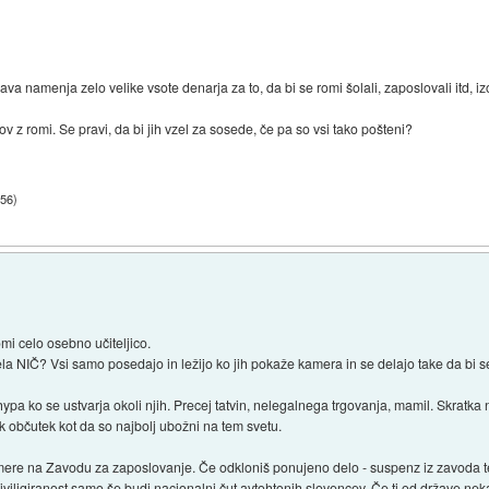
a namenja zelo velike vsote denarja za to, da bi se romi šolali, zaposlovali itd, i
 romi. Se pravi, da bi jih vzel za sosede, če pa so vsi tako pošteni?
:56
)
i celo osebno učiteljico.
ela NIČ? Vsi samo posedajo in ležijo ko jih pokaže kamera in se delajo take da bi
pa ko se ustvarja okoli njih. Precej tatvin, nelegalnega trgovanja, mamil. Skratka ne
tak občutek kot da so najbolj ubožni na tem svetu.
zmere na Zavodu za zaposlovanje. Če odkloniš ponujeno delo - suspenz iz zavoda 
priviligiranost samo še budi nacionalni čut avtohtonih slovencev. Če ti od države nek