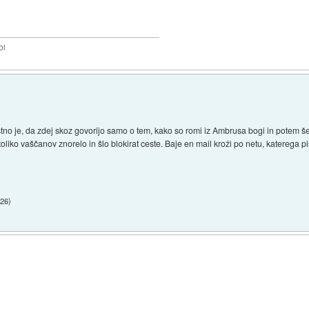
bi
stno je, da zdej skoz govorijo samo o tem, kako so romi iz Ambrusa bogi in potem še
toliko vaščanov znorelo in šlo blokirat ceste. Baje en mail kroži po netu, katerega p
:26
)