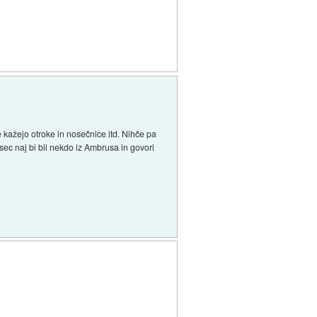
 kažejo otroke in nosečnice itd. Nihče pa
isec naj bi bil nekdo iz Ambrusa in govori