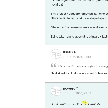
nekaj daš.
Tisti protest v podporo romov pa samo no com
NISO rešili. Sedaj pa tako veselo javkajo in
Glede Hanžka: mene mnenje zdravljenega al
Žal je tako: romi si absolutno pljuvajo v last
user386
::
18. nov 2006, 21:15
Glede Hanžka: mene mnenje zdravljenega 
Ne diskreditiraj ljudi na tej osnovi. V tem 
poweroff
::
18. nov 2006, 22:02
DrEvil:
RKC ni manjšina
Ateisti ste.