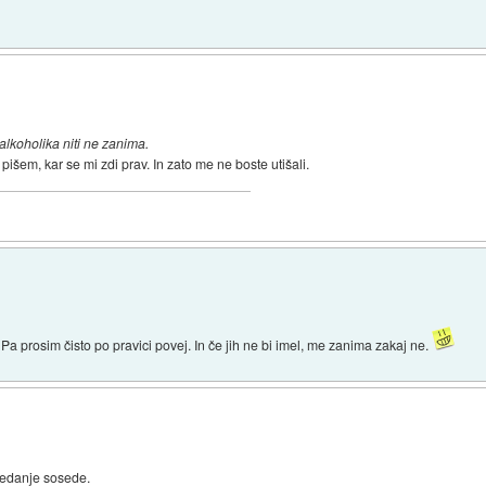
koholika niti ne zanima.
šem, kar se mi zdi prav. In zato me ne boste utišali.
a prosim čisto po pravici povej. In če jih ne bi imel, me zanima zakaj ne.
 sedanje sosede.