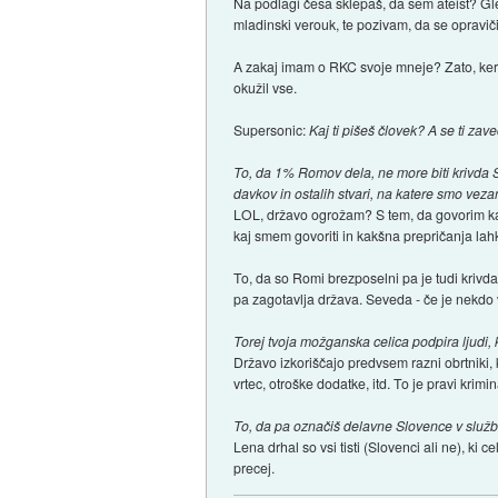
Na podlagi česa sklepaš, da sem ateist? Gl
mladinski verouk, te pozivam, da se opravič
A zakaj imam o RKC svoje mneje? Zato, ker je
okužil vse.
Supersonic:
Kaj ti pišeš človek? A se ti zave
To, da 1% Romov dela, ne more biti krivda 
davkov in ostalih stvari, na katere smo vezan
LOL, državo ogrožam? S tem, da govorim ka
kaj smem govoriti in kakšna prepričanja la
To, da so Romi brezposelni pa je tudi krivda
pa zagotavlja država. Seveda - če je nekdo 
Torej tvoja možganska celica podpira ljudi, 
Državo izkoriščajo predvsem razni obrtniki,
vrtec, otroške dodatke, itd. To je pravi krimi
To, da pa označiš delavne Slovence v službah
Lena drhal so vsi tisti (Slovenci ali ne), ki 
precej.