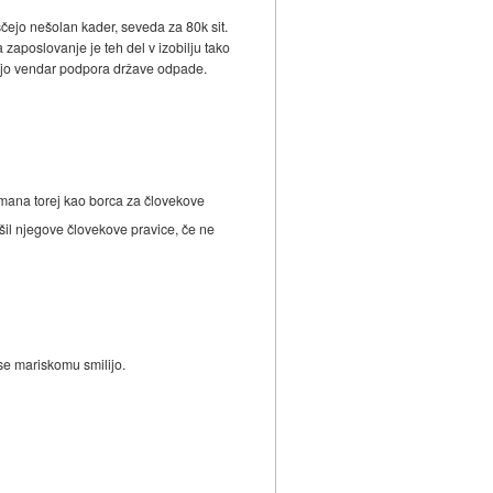
iščejo nešolan kader, seveda za 80k sit.
a zaposlovanje je teh del v izobilju tako
 jo vendar podpora države odpade.
smana torej kao borca za človekove
ršil njegove človekove pravice, če ne
se mariskomu smilijo.