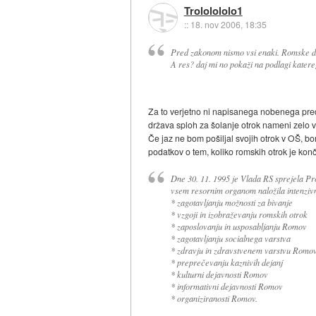
Trololololo1
::
18. nov 2006, 18:35
Pred zakonom nismo vsi enaki. Romske dr
A res? daj mi no pokaži na podlagi katere
Za to verjetno ni napisanega nobenega predpi
država sploh za šolanje otrok nameni zelo ve
Če jaz ne bom pošiljal svojih otrok v OŠ, bom
podatkov o tem, koliko romskih otrok je kon
Dne 30. 11. 1995 je Vlada RS sprejela Pr
vsem resornim organom naložila intenzi
* zagotavljanju možnosti za bivanje
* vzgoji in izobraževanju romskih otrok
* zaposlovanju in usposabljanju Romov
* zagotavljanju socialnega varstva
* zdravju in zdravstvenem varstvu Romo
* preprečevanju kaznivih dejanj
* kulturni dejavnosti Romov
* informativni dejavnosti Romov
* organiziranosti Romov.