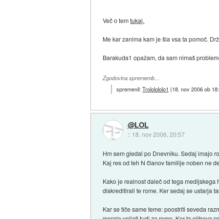
Več o tem
tukaj.
Me kar zanima kam je šla vsa ta pomoč. Držav
Barakuda1 opažam, da sam nimaš problemov z
Zgodovina sprememb…
spremenil:
Trololololo1
(
18. nov 2006 ob 18
@LOL
::
18. nov 2006, 20:57
Hm sem gledal po Dnevniku. Sedaj imajo rom
Kaj res od teh N članov familije noben ne d
Kako je realnost daleč od tega medijskega hy
diskreditirali te rome. Ker sedaj se ustarja 
Kar se tiče same teme: poostriti seveda ra
moralo veljati tudi za rome. Ker ta njihova 