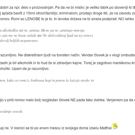
obri za npr. delo v proizvodnjah. Pa da ne bi misliv: je veliko fabrk po sloveniji ki 
 splača baviti z 10imi otroci/familijo, kriminalom, prodajo droge itd. Ja na zavodu z
omov. Romi so LENOBE to je to. In lenobe država ne bi smela podpirati. NO lahko
alkoholika niti ne zanima. Mene pa ne zanimajo mnenja
n zato me ne boste utišali.
ter
Ne diskreditiraj ljudi na tej osnovi.
ovolj boljših argumentov.
azumljivo. Ne diskretiriam ljudi na tovrsten način. Vendar človek je v vlogi ombud
asih je bil alkoholik in to hud če si zdravljen kajne. Torej je zagotovo marsikomu k
koholiki. Upam da je razumljivo.
 tem, kako so romi iz Ambrusa bogi in potem še kažejo otroke in
jo v prid romov malo bolj razgledan človek NE pada tako zlahka. Verjamem pa da 
 sedanje sosede.
n kaj ne. V resnici se bi po enem mescu iz svojega doma izselu Matthai