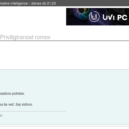
 umetne inteligence
::
danes ob 21:23
Priviligiranost romov
 posebne potrebe.
pa še več. Sej vidimo.
bi