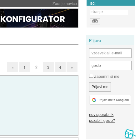
Išči:
Zadnje novice
Prijava
2
«
1
3
4
»
Zapomni si me
nov uporabnik
pozabili geslo?