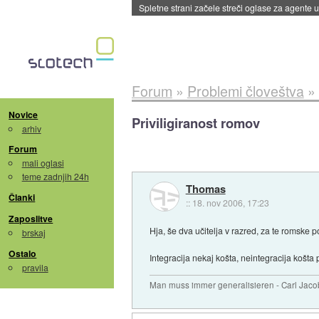
Spletne strani začele streči oglase za agente
Forum
»
Problemi človeštva
»
Novice
Priviligiranost romov
arhiv
Forum
mali oglasi
teme zadnjih 24h
Thomas
Članki
::
18. nov 2006, 17:23
Zaposlitve
Hja, še dva učitelja v razred, za te romske
brskaj
Ostalo
Integracija nekaj košta, neintegracija košta 
pravila
Man muss immer generalisieren - Carl Jaco