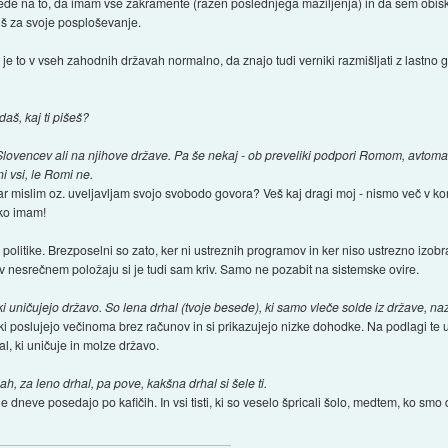
ede na to, da imam vse zakramente (razen poslednjega maziljenja) in da sem obisk
iš za svoje posploševanje.
 to v vseh zahodnih državah normalno, da znajo tudi verniki razmišljati z lastno gla
daš, kaj ti pišeš?
Slovencev ali na njihove države. Pa še nekaj - ob preveliki podpori Romom, avtoma
i vsi, le Romi ne.
r mislim oz. uveljavljam svojo svobodo govora? Veš kaj dragi moj - nismo več v 
hko imam!
 politike. Brezposelni so zato, ker ni ustreznih programov in ker niso ustrezno izo
v nesrečnem položaju si je tudi sam kriv. Samo ne pozabit na sistemske ovire.
ki uničujejo državo. So lena drhal (tvoje besede), ki samo vleče solde iz države, naz
 ki poslujejo večinoma brez računov in si prikazujejo nizke dohodke. Na podlagi te
nal, ki uničuje in molze državo.
, za leno drhal, pa pove, kakšna drhal si šele ti.
cele dneve posedajo po kafičih. In vsi tisti, ki so veselo špricali šolo, medtem, ko smo 