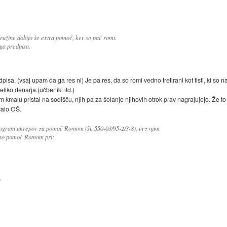
užine dobijo še extra pomoč, ker so pač romi.
ga predpisa.
sa. (vsaj upam da ga res ni) Je pa res, da so romi vedno tretirani kot tisti, ki so n
liko denarja.(učbeniki itd.)
 kmalu pristal na sodišču, njih pa za šolanje njihovih otrok prav nagrajujejo. Že to 
čalo OŠ.
ogram ukrepov za pomoč Romom (št. 550-03/95-2/3-8), in z njim
vno pomoč Romom pri:
v