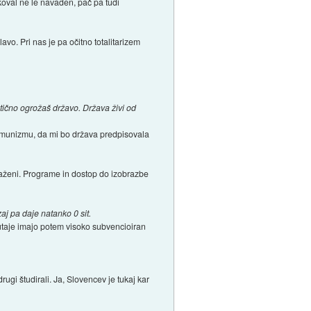
oval ne le navaden, pač pa tudi
vo. Pri nas je pa očitno totalitarizem
tično ogrožaš državo. Država živi od
komunizmu, da mi bo država predpisovala
braženi. Programe in dostop do izobrazbe
aj pa daje natanko 0 sit.
 utaje imajo potem visoko subvencioiran
drugi študirali. Ja, Slovencev je tukaj kar