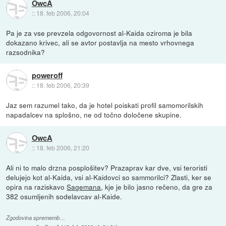
OwcA
::
18. feb 2006, 20:04
Pa je za vse prevzela odgovornost al-Kaida oziroma je bila
dokazano krivec, ali se avtor postavlja na mesto vrhovnega
razsodnika?
poweroff
::
18. feb 2006, 20:39
Jaz sem razumel tako, da je hotel poiskati profil samomorilskih
napadalcev na splošno, ne od točno določene skupine.
OwcA
::
18. feb 2006, 21:20
Ali ni to malo drzna posplošitev? Prazaprav kar dve, vsi teroristi
delujejo kot al-Kaida, vsi al-Kaidovci so sammorilci? Zlasti, ker se
opira na raziskavo
Sagemana
, kje je bilo jasno rečeno, da gre za
382 osumljenih sodelavcav al-Kaide.
Zgodovina sprememb…