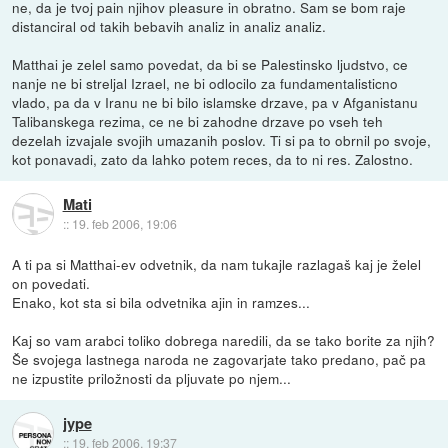
ne, da je tvoj pain njihov pleasure in obratno. Sam se bom raje
distanciral od takih bebavih analiz in analiz analiz.
Matthai je zelel samo povedat, da bi se Palestinsko ljudstvo, ce
nanje ne bi streljal Izrael, ne bi odlocilo za fundamentalisticno
vlado, pa da v Iranu ne bi bilo islamske drzave, pa v Afganistanu
Talibanskega rezima, ce ne bi zahodne drzave po vseh teh
dezelah izvajale svojih umazanih poslov. Ti si pa to obrnil po svoje,
kot ponavadi, zato da lahko potem reces, da to ni res. Zalostno.
Mati
::
19. feb 2006, 19:06
A ti pa si Matthai-ev odvetnik, da nam tukajle razlagaš kaj je želel
on povedati.
Enako, kot sta si bila odvetnika ajin in ramzes...
Kaj so vam arabci toliko dobrega naredili, da se tako borite za njih?
Še svojega lastnega naroda ne zagovarjate tako predano, pač pa
ne izpustite priložnosti da pljuvate po njem...
jype
::
19. feb 2006, 19:37