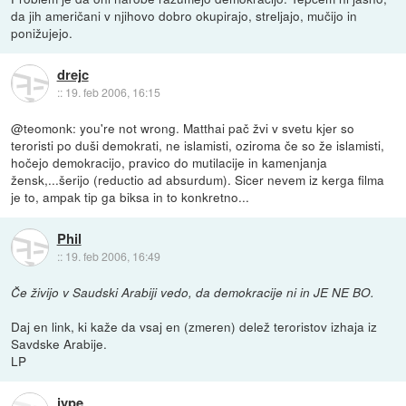
da jih američani v njihovo dobro okupirajo, streljajo, mučijo in
ponižujejo.
drejc
::
19. feb 2006, 16:15
@teomonk: you're not wrong. Matthai pač žvi v svetu kjer so
teroristi po duši demokrati, ne islamisti, oziroma če so že islamisti,
hočejo demokracijo, pravico do mutilacije in kamenjanja
žensk,...šerijo (reductio ad absurdum). Sicer nevem iz kerga filma
je to, ampak tip ga biksa in to konkretno...
Phil
::
19. feb 2006, 16:49
Če živijo v Saudski Arabiji vedo, da demokracije ni in JE NE BO.
Daj en link, ki kaže da vsaj en (zmeren) delež teroristov izhaja iz
Savdske Arabije.
LP
jype