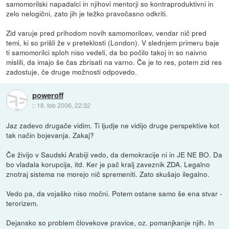
samomorilski napadalci in njihovi mentorji so kontraproduktivni in
zelo nelogični, zato jih je težko pravočasno odkriti.
Zid varuje pred prihodom novih samomorilcev, vendar nič pred
temi, ki so prišli že v preteklosti (London). V slednjem primeru baje
ti samomorilci sploh niso vedeli, da bo počilo takoj in so naivno
mislili, da imajo še čas zbrisati na varno. Če je to res, potem zid res
zadostuje, če druge možnosti odpovedo.
poweroff
::
18. feb 2006, 22:32
Jaz zadevo drugače vidim. Ti ljudje ne vidijo druge perspektive kot
tak način bojevanja. Zakaj?
Če živijo v Saudski Arabiji vedo, da demokracije ni in JE NE BO. Da
bo vladala korupcija, itd. Ker je pač kralj zaveznik ZDA. Legalno
znotraj sistema ne morejo nič spremeniti. Zato skušajo ilegalno.
Vedo pa, da vojaško niso močni. Potem ostane samo še ena stvar -
terorizem.
Dejansko so problem človekove pravice, oz. pomanjkanje njih. In