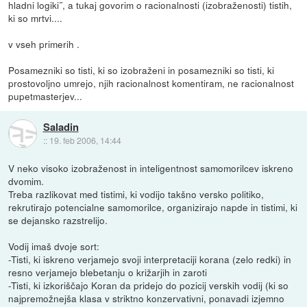
hladni logiki˝, a tukaj govorim o racionalnosti (izobraženosti) tistih,
ki so mrtvi....
v vseh primerih .
Posamezniki so tisti, ki so izobraženi in posamezniki so tisti, ki
prostovoljno umrejo, njih racionalnost komentiram, ne racionalnost
pupetmasterjev...
Saladin
::
19. feb 2006, 14:44
V neko visoko izobraženost in inteligentnost samomorilcev iskreno
dvomim.
Treba razlikovat med tistimi, ki vodijo takšno versko politiko,
rekrutirajo potencialne samomorilce, organizirajo napde in tistimi, ki
se dejansko razstrelijo.
Vodij imaš dvoje sort:
-Tisti, ki iskreno verjamejo svoji interpretaciji korana (zelo redki) in
resno verjamejo blebetanju o križarjih in zaroti
-Tisti, ki izkoriščajo Koran da pridejo do pozicij verskih vodij (ki so
najpremožnejša klasa v striktno konzervativni, ponavadi izjemno