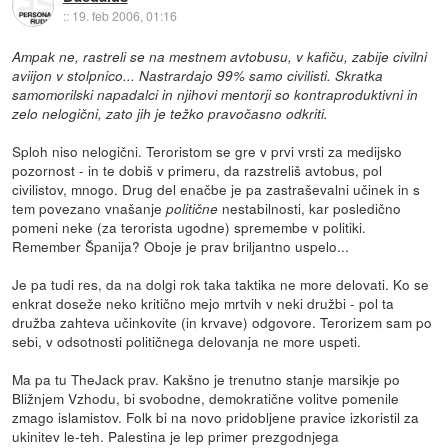
::
19. feb 2006, 01:16
Ampak ne, rastreli se na mestnem avtobusu, v kafiču, zabije civilni
aviijon v stolpnico... Nastrardajo 99% samo civilisti. Skratka
samomorilski napadalci in njihovi mentorji so kontraproduktivni in
zelo nelogični, zato jih je težko pravočasno odkriti.
Sploh niso nelogični. Teroristom se gre v prvi vrsti za medijsko
pozornost - in te dobiš v primeru, da razstreliš avtobus, pol
civilistov, mnogo. Drug del enačbe je pa zastraševalni učinek in s
tem povezano vnašanje
nestabilnosti, kar posledično
politične
pomeni neke (za terorista ugodne) spremembe v politiki.
Remember Španija? Oboje je prav briljantno uspelo...
Je pa tudi res, da na dolgi rok taka taktika ne more delovati. Ko se
enkrat doseže neko kritično mejo mrtvih v neki družbi - pol ta
družba zahteva učinkovite (in krvave) odgovore. Terorizem sam po
sebi, v odsotnosti političnega delovanja ne more uspeti.
Ma pa tu TheJack prav. Kakšno je trenutno stanje marsikje po
Bližnjem Vzhodu, bi svobodne, demokratične volitve pomenile
zmago islamistov. Folk bi na novo pridobljene pravice izkoristil za
ukinitev le-teh. Palestina je lep primer prezgodnjega