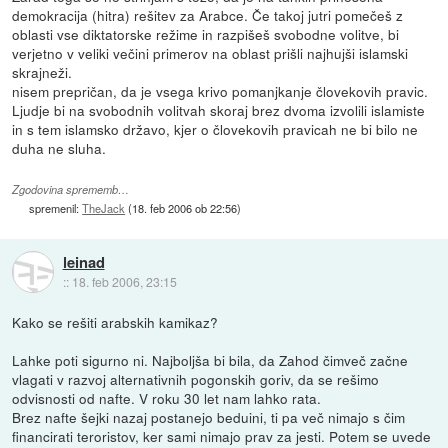
demokracija (hitra) rešitev za Arabce. Če takoj jutri pomečeš z
oblasti vse diktatorske režime in razpišeš svobodne volitve, bi
verjetno v veliki večini primerov na oblast prišli najhujši islamski
skrajneži.
nisem prepričan, da je vsega krivo pomanjkanje človekovih pravic.
Ljudje bi na svobodnih volitvah skoraj brez dvoma izvolili islamiste
in s tem islamsko državo, kjer o človekovih pravicah ne bi bilo ne
duha ne sluha.
Zgodovina sprememb…
spremenil:
TheJack
(
18. feb 2006 ob 22:56
)
leinad
::
18. feb 2006, 23:15
Kako se rešiti arabskih kamikaz?
Lahke poti sigurno ni. Najboljša bi bila, da Zahod čimveč začne
vlagati v razvoj alternativnih pogonskih goriv, da se rešimo
odvisnosti od nafte. V roku 30 let nam lahko rata.
Brez nafte šejki nazaj postanejo beduini, ti pa več nimajo s čim
financirati teroristov, ker sami nimajo prav za jesti. Potem se uvede