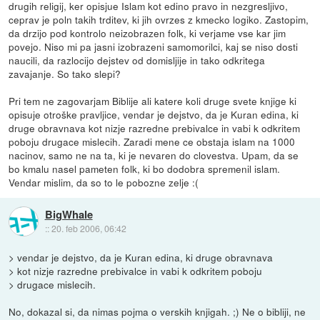
drugih religij, ker opisjue Islam kot edino pravo in nezgresljivo,
ceprav je poln takih trditev, ki jih ovrzes z kmecko logiko. Zastopim,
da drzijo pod kontrolo neizobrazen folk, ki verjame vse kar jim
povejo. Niso mi pa jasni izobrazeni samomorilci, kaj se niso dosti
naucili, da razlocijo dejstev od domisljije in tako odkritega
zavajanje. So tako slepi?
Pri tem ne zagovarjam Biblije ali katere koli druge svete knjige ki
opisuje otroške pravljice, vendar je dejstvo, da je Kuran edina, ki
druge obravnava kot nizje razredne prebivalce in vabi k odkritem
poboju drugace mislecih. Zaradi mene ce obstaja islam na 1000
nacinov, samo ne na ta, ki je nevaren do clovestva. Upam, da se
bo kmalu nasel pameten folk, ki bo dodobra spremenil islam.
Vendar mislim, da so to le pobozne zelje :(
BigWhale
::
20. feb 2006, 06:42
> vendar je dejstvo, da je Kuran edina, ki druge obravnava
> kot nizje razredne prebivalce in vabi k odkritem poboju
> drugace mislecih.
No, dokazal si, da nimas pojma o verskih knjigah. ;) Ne o bibliji, ne