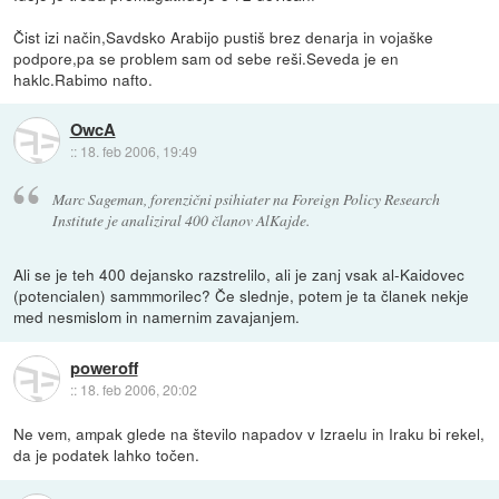
Čist izi način,Savdsko Arabijo pustiš brez denarja in vojaške
podpore,pa se problem sam od sebe reši.Seveda je en
haklc.Rabimo nafto.
OwcA
::
18. feb 2006, 19:49
Marc Sageman, forenzični psihiater na Foreign Policy Research
Institute je analiziral 400 članov AlKajde.
Ali se je teh 400 dejansko razstrelilo, ali je zanj vsak al-Kaidovec
(potencialen) sammmorilec? Če slednje, potem je ta članek nekje
med nesmislom in namernim zavajanjem.
poweroff
::
18. feb 2006, 20:02
Ne vem, ampak glede na število napadov v Izraelu in Iraku bi rekel,
da je podatek lahko točen.