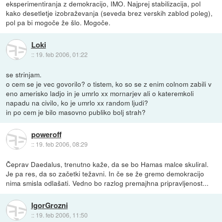
eksperimentiranja z demokracijo, IMO. Najprej stabilizacija, pol
kako desetletje izobraževanja (seveda brez verskih zablod poleg),
pol pa bi mogoče že šlo. Mogoče.
Loki
::
19. feb 2006, 01:22
se strinjam.
o cem se je vec govorilo? o tistem, ko so se z enim colnom zabili v
eno amerisko ladjo in je umrlo xx mornarjev ali o kateremkoli
napadu na civilo, ko je umrlo xx random ljudi?
in po cem je bilo masovno publiko bolj strah?
poweroff
::
19. feb 2006, 08:29
Čeprav Daedalus, trenutno kaže, da se bo Hamas malce skuliral.
Je pa res, da so začetki težavni. In če se že gremo demokracijo
nima smisla odlašati. Vedno bo razlog premajhna pripravljenost...
IgorGrozni
::
19. feb 2006, 11:50