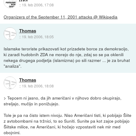
::
19. feb 2006, 17:08
Organizers of the September 11, 2001 attacks @ Wikipedia
Thomas
::
19. feb 2006, 18:05
Islamske teroriste prikazovati kot prizadete borce za demokracijo,
ki zaradi hudobnih ZDA ne morejo do nje, zdaj so se pa oklenili
nekega drugega podjetja (islamizma) po sili razmer ... je za bruhat
"analiza".
Thomas
::
19. feb 2006, 18:08
> Tepcem ni jasno, da jih američani v njihovo dobro okupirajo,
streljajo, mučijo in ponižujejo.
Tole je pa na čisto istem nivoju. Niso Američani tisti, ki pobijajo Šiite
z avtobombami na tržnici, to so Suniti. Sunite pa kot zajce pobijajo
Šiitske milice, ne Američani, ki hočejo vzpostaviti nek mir med
obojnimi.