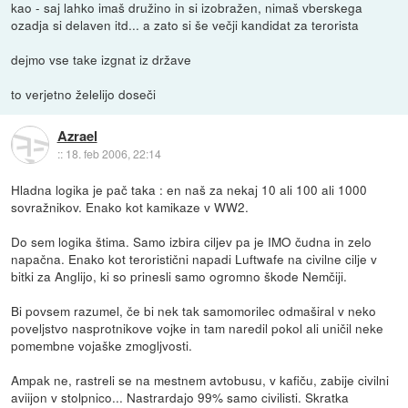
kao - saj lahko imaš družino in si izobražen, nimaš vberskega
ozadja si delaven itd... a zato si še večji kandidat za terorista
dejmo vse take izgnat iz države
to verjetno želelijo doseči
Azrael
::
18. feb 2006, 22:14
Hladna logika je pač taka : en naš za nekaj 10 ali 100 ali 1000
sovražnikov. Enako kot kamikaze v WW2.
Do sem logika štima. Samo izbira ciljev pa je IMO čudna in zelo
napačna. Enako kot teroristični napadi Luftwafe na civilne cilje v
bitki za Anglijo, ki so prinesli samo ogromno škode Nemčiji.
Bi povsem razumel, če bi nek tak samomorilec odmaširal v neko
poveljstvo nasprotnikove vojke in tam naredil pokol ali uničil neke
pomembne vojaške zmogljvosti.
Ampak ne, rastreli se na mestnem avtobusu, v kafiču, zabije civilni
aviijon v stolpnico... Nastrardajo 99% samo civilisti. Skratka