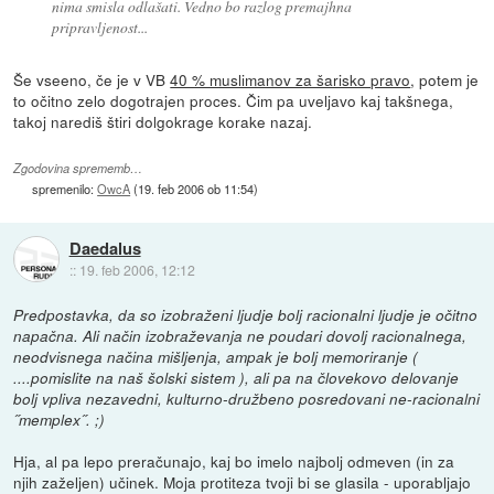
nima smisla odlašati. Vedno bo razlog premajhna
pripravljenost...
Še vseeno, če je v VB
40 % muslimanov za šarisko pravo
, potem je
to očitno zelo dogotrajen proces. Čim pa uveljavo kaj takšnega,
takoj narediš štiri dolgokrage korake nazaj.
Zgodovina sprememb…
spremenilo:
OwcA
(
19. feb 2006 ob 11:54
)
Daedalus
::
19. feb 2006, 12:12
Predpostavka, da so izobraženi ljudje bolj racionalni ljudje je očitno
napačna. Ali način izobraževanja ne poudari dovolj racionalnega,
neodvisnega načina mišljenja, ampak je bolj memoriranje (
....pomislite na naš šolski sistem ), ali pa na človekovo delovanje
bolj vpliva nezavedni, kulturno-družbeno posredovani ne-racionalni
˝memplex˝. ;)
Hja, al pa lepo preračunajo, kaj bo imelo najbolj odmeven (in za
njih zaželjen) učinek. Moja protiteza tvoji bi se glasila - uporabljajo