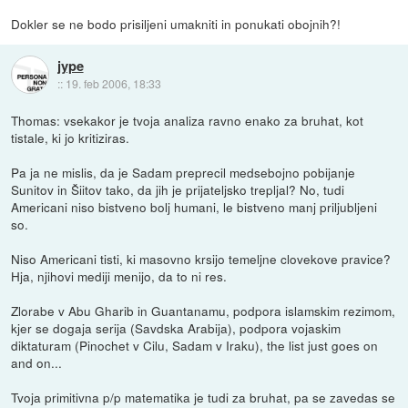
Dokler se ne bodo prisiljeni umakniti in ponukati obojnih?!
jype
::
19. feb 2006, 18:33
Thomas: vsekakor je tvoja analiza ravno enako za bruhat, kot
tistale, ki jo kritiziras.
Pa ja ne mislis, da je Sadam preprecil medsebojno pobijanje
Sunitov in Šiitov tako, da jih je prijateljsko trepljal? No, tudi
Americani niso bistveno bolj humani, le bistveno manj priljubljeni
so.
Niso Americani tisti, ki masovno krsijo temeljne clovekove pravice?
Hja, njihovi mediji menijo, da to ni res.
Zlorabe v Abu Gharib in Guantanamu, podpora islamskim rezimom,
kjer se dogaja serija (Savdska Arabija), podpora vojaskim
diktaturam (Pinochet v Cilu, Sadam v Iraku), the list just goes on
and on...
Tvoja primitivna p/p matematika je tudi za bruhat, pa se zavedas se