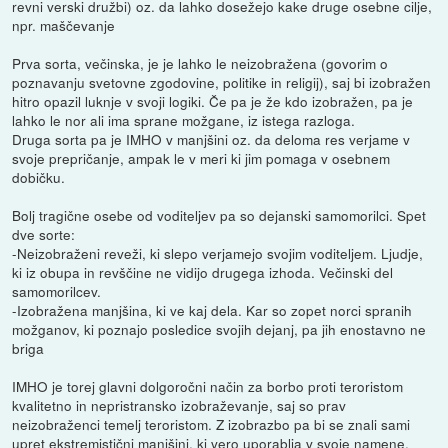
revni verski družbi) oz. da lahko dosežejo kake druge osebne cilje,
npr. maščevanje
Prva sorta, večinska, je je lahko le neizobražena (govorim o
poznavanju svetovne zgodovine, politike in religij), saj bi izobražen
hitro opazil luknje v svoji logiki. Če pa je že kdo izobražen, pa je
lahko le nor ali ima sprane možgane, iz istega razloga.
Druga sorta pa je IMHO v manjšini oz. da deloma res verjame v
svoje prepričanje, ampak le v meri ki jim pomaga v osebnem
dobičku.
Bolj tragične osebe od voditeljev pa so dejanski samomorilci. Spet
dve sorte:
-Neizobraženi reveži, ki slepo verjamejo svojim voditeljem. Ljudje,
ki iz obupa in revščine ne vidijo drugega izhoda. Večinski del
samomorilcev.
-Izobražena manjšina, ki ve kaj dela. Kar so zopet norci spranih
možganov, ki poznajo posledice svojih dejanj, pa jih enostavno ne
briga
IMHO je torej glavni dolgoročni način za borbo proti teroristom
kvalitetno in nepristransko izobraževanje, saj so prav
neizobraženci temelj teroristom. Z izobrazbo pa bi se znali sami
upret ekstremistični manjšini, ki vero uporablja v svoje namene.