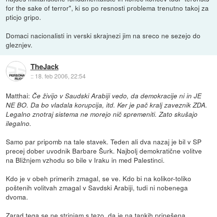
for the sake of terror", ki so po resnosti problema trenutno takoj za
pticjo gripo.
Domaci nacionalisti in verski skrajnezi jim na sreco ne sezejo do
gleznjev.
TheJack
::
18. feb 2006, 22:54
Matthai:
Če živijo v Saudski Arabiji vedo, da demokracije ni in JE
NE BO. Da bo vladala korupcija, itd. Ker je pač kralj zaveznik ZDA.
Legalno znotraj sistema ne morejo nič spremeniti. Zato skušajo
ilegalno.
Samo par pripomb na tale stavek. Teden ali dva nazaj je bil v SP
precej dober uvodnik Barbare Šurk. Najbolj demokratične volitve
na Bližnjem vzhodu so bile v Iraku in med Palestinci.
Kdo je v obeh primerih zmagal, se ve. Kdo bi na kolikor-toliko
poštenih volitvah zmagal v Savdski Arabiji, tudi ni nobenega
dvoma.
Zarad tega se ne strinjam s tezo, da je na tankih prinešena