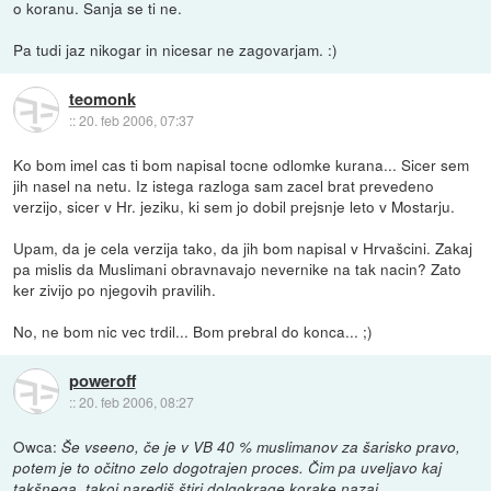
o koranu. Sanja se ti ne.
Pa tudi jaz nikogar in nicesar ne zagovarjam. :)
teomonk
::
20. feb 2006, 07:37
Ko bom imel cas ti bom napisal tocne odlomke kurana... Sicer sem
jih nasel na netu. Iz istega razloga sam zacel brat prevedeno
verzijo, sicer v Hr. jeziku, ki sem jo dobil prejsnje leto v Mostarju.
Upam, da je cela verzija tako, da jih bom napisal v Hrvašcini. Zakaj
pa mislis da Muslimani obravnavajo nevernike na tak nacin? Zato
ker zivijo po njegovih pravilih.
No, ne bom nic vec trdil... Bom prebral do konca... ;)
poweroff
::
20. feb 2006, 08:27
Owca:
Še vseeno, če je v VB 40 % muslimanov za šarisko pravo,
potem je to očitno zelo dogotrajen proces. Čim pa uveljavo kaj
takšnega, takoj narediš štiri dolgokrage korake nazaj.