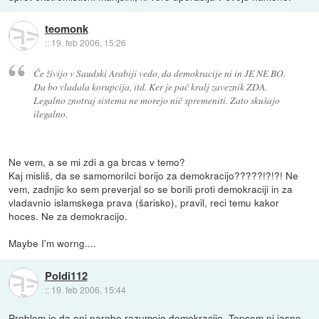
teomonk
::
19. feb 2006, 15:26
Če živijo v Saudski Arabiji vedo, da demokracije ni in JE NE BO.
Da bo vladala korupcija, itd. Ker je pač kralj zaveznik ZDA.
Legalno znotraj sistema ne morejo nič spremeniti. Zato skušajo
ilegalno.
Ne vem, a se mi zdi a ga brcas v temo?
Kaj misliš, da se samomorilci borijo za demokracijo?????!?!?! Ne
vem, zadnjic ko sem preverjal so se borili proti demokraciji in za
vladavnio islamskega prava (šarisko), pravil, reci temu kakor
hoces. Ne za demokracijo.
Maybe I'm worng....
Poldi112
::
19. feb 2006, 15:44
Problem je da oni narobe razumejo demokracijo. Tepcem ni jasno,