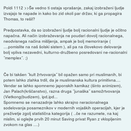
Poldi 1112 >>Še vedno ti ostaja vprašanje, zakaj izobraženi ljudje
izvajajo te napade in kako bo zid okoli par držav, ki ga propagira
Thomas, to rešil?
Predpostavka, da so izobraženi ljudje bolj racionalni ljudje je očitno
napačna. Ali način izobraževanja ne poudari dovolj racionalnega,
neodvisnega načina mišljenja, ampak je bolj memoriranje (
....pomislite na naš šolski sistem ), ali pa na človekovo delovanje
bolj vpliva nezavedni, kulturno-družbeno posredovani ne-racionalni
˝memplex˝. ;)
Če bi takšen ˝kult žrtvovanja˝ bil opažen samo pri muslimanih, bi
potem lahko zlahka trdil, da je muslimanska kultura primitivna....
Vendar se lahko spomnemo japonskih kamikaz (šinto animizem),
Jan Palach(krščanstvo), razna druga ˝junaška˝ samožrtvovanja
(Vietkong(budizem), ipd,ipd...
Spomnemo se nenazadnje lahko skrajno neracionalnega
sodelovanja posameznikov v modernih vojaških operacijah, kjer je
preživetje zgolj statistična kategorija ( ..če ne razumete, na kaj
mislim, si oglejte prvih 20 minut Saving privat Ryan z vklopljenim
zvokom na glas ....)