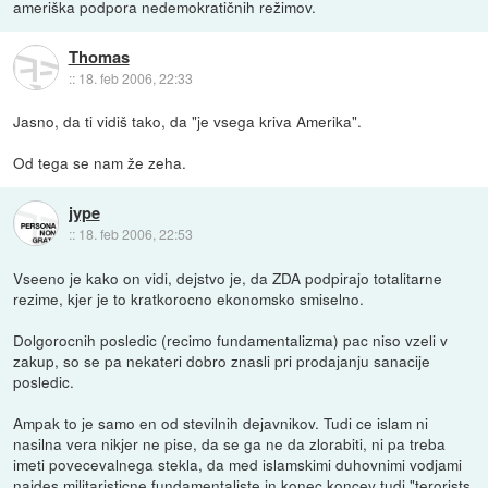
ameriška podpora nedemokratičnih režimov.
Thomas
::
18. feb 2006, 22:33
Jasno, da ti vidiš tako, da "je vsega kriva Amerika".
Od tega se nam že zeha.
jype
::
18. feb 2006, 22:53
Vseeno je kako on vidi, dejstvo je, da ZDA podpirajo totalitarne
rezime, kjer je to kratkorocno ekonomsko smiselno.
Dolgorocnih posledic (recimo fundamentalizma) pac niso vzeli v
zakup, so se pa nekateri dobro znasli pri prodajanju sanacije
posledic.
Ampak to je samo en od stevilnih dejavnikov. Tudi ce islam ni
nasilna vera nikjer ne pise, da se ga ne da zlorabiti, ni pa treba
imeti povecevalnega stekla, da med islamskimi duhovnimi vodjami
najdes militaristicne fundamentaliste in konec koncev tudi "terorists