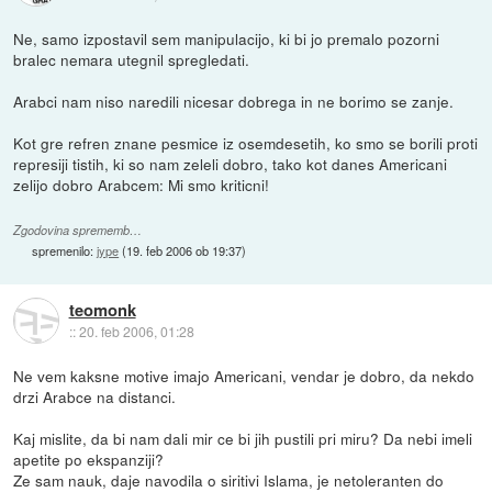
Ne, samo izpostavil sem manipulacijo, ki bi jo premalo pozorni
bralec nemara utegnil spregledati.
Arabci nam niso naredili nicesar dobrega in ne borimo se zanje.
Kot gre refren znane pesmice iz osemdesetih, ko smo se borili proti
represiji tistih, ki so nam zeleli dobro, tako kot danes Americani
zelijo dobro Arabcem: Mi smo kriticni!
Zgodovina sprememb…
spremenilo:
jype
(
19. feb 2006 ob 19:37
)
teomonk
::
20. feb 2006, 01:28
Ne vem kaksne motive imajo Americani, vendar je dobro, da nekdo
drzi Arabce na distanci.
Kaj mislite, da bi nam dali mir ce bi jih pustili pri miru? Da nebi imeli
apetite po ekspanziji?
Ze sam nauk, daje navodila o siritivi Islama, je netoleranten do