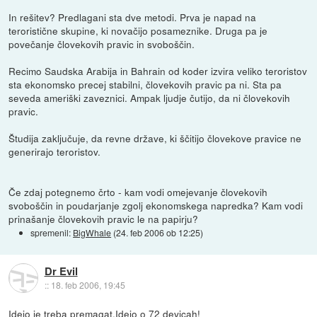
In rešitev? Predlagani sta dve metodi. Prva je napad na
teroristične skupine, ki novačijo posameznike. Druga pa je
povečanje človekovih pravic in svoboščin.
Recimo Saudska Arabija in Bahrain od koder izvira veliko teroristov
sta ekonomsko precej stabilni, človekovih pravic pa ni. Sta pa
seveda ameriški zaveznici. Ampak ljudje čutijo, da ni človekovih
pravic.
Študija zaključuje, da revne države, ki ščitijo človekove pravice ne
generirajo teroristov.
Če zdaj potegnemo črto - kam vodi omejevanje človekovih
svoboščin in poudarjanje zgolj ekonomskega napredka? Kam vodi
prinašanje človekovih pravic le na papirju?
spremenil:
BigWhale
(
24. feb 2006 ob 12:25
)
Dr Evil
::
18. feb 2006, 19:45
Idejo je treba premagat.Idejo o 72 devicah!