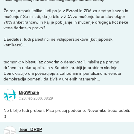
Že res, ampak koliko ljudi pa je v Evropi in ZDA za smrtno kazen in
mučenje? Se mi zdi, da je bilo v ZDA za mučenje teroristov okgor
70% anketirancev. In kaj je pobijanje in mučenje drugega kot neke
vrste šeriatsko pravo?
Daedalus: tudi palestinci ne vidijoperspektive (kot japonski
kamikaze)...
teomonk: v bistvu jaz govorim o demokraciji, mislim pa pravno
državo in nekorupcijo. In v Saudski arabiji je problem slednje.
Demokracijo oni povezujejo z zahodnim imperializmom, vendar
demokracija pomeni, da živiš v urejenih razmerah...
BigWhale
::
20. feb 2006, 08:29
No biblijo tudi preberi. Pise precej podobno. Nevernike treba pobiti.
;)
Tear_DR0P