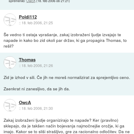
spremenilo:
OwcA
(
18. feb 2006 ob 21:21
)
Poldi112
::
18. feb 2006, 21:25
Še vedno ti ostaja vprašanje, zakaj izobraženi ljudje izvajajo te
napade in kako bo zid okoli par držav, ki ga propagira Thomas, to
rešil?
Thomas
::
18. feb 2006, 21:26
Zid je izhod v sili. Če jih ne moreš normalizirat za sprejemljivo ceno.
Zaenkrat ni zanesljivo, da se jih da.
OwcA
::
18. feb 2006, 21:30
Zakaj izobraženi ljudje organizirajo te napade? Ker (pravilno)
sklepajo, da je takšen način bojevanja najmočnejše orožje, ki ga
imajo. Kakor se to sliši strašljivo, gre za racionalno odločitev. Da ne