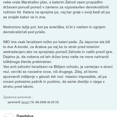
neke vrste Marshallov plan, s katerim Zahod vsem propadlim
državam ponudi pomoč v zameno za vzpostavitev demokratičnih
režimov itd. Katera ne sprejme pa, naj kar gnije v svoji bedi ali pa
se znajde kakor ve in zna.
Nedvomno lažja pot, kot pa ameriška, ki bi z mečem in ognjem
demokratizirali pod prisilo.
IMO ima vsak fanatizem točko po kateri pade. Za Japonce sta bili
to dve A-bombi, za Arabce pa naj bo to strah pred totalnim
sestradanjem ako ne sprejmejo pomoči Zahoda in naših pravil igre.
Dejstvo je, da nobena od teh držav brez nafte ne more nahraniti
tolikšnega števila prebivalcev.
Ves anti-zahodni fanatizem na Bližjem vzhodu, je usmerjan s strani
mul, verniki so navadne ovce, nič drugega. Zdaj, ali bomo
spremenili mišljenje v glavah teh mul- mission impossible, ali pa
ovcam pokosimo pašnik in pustimo, da same zbežijo z njega v
strahu pred lakoto.
Zgodovina sprememb…
spremenil:
leinad
(
18. feb 2006 ob 23:16
)
Daedalus