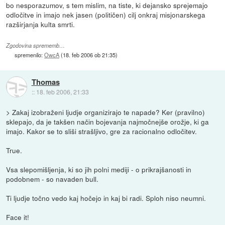
bo nesporazumov, s tem mislim, na tiste, ki dejansko sprejemajo
odločitve in imajo nek jasen (političen) cilj onkraj misjonarskega
razširjanja kulta smrti.
Zgodovina sprememb…
spremenilo:
OwcA
(
18. feb 2006 ob 21:35
)
Thomas
::
18. feb 2006, 21:33
> Zakaj izobraženi ljudje organizirajo te napade? Ker (pravilno)
sklepajo, da je takšen način bojevanja najmočnejše orožje, ki ga
imajo. Kakor se to sliši strašljivo, gre za racionalno odločitev.
True.
Vsa slepomišljenja, ki so jih polni mediji - o prikrajšanosti in
podobnem - so navaden bull.
Ti ljudje točno vedo kaj hočejo in kaj bi radi. Sploh niso neumni.
Face it!