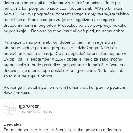
(ledeno) hladno logiko. Tolko mrtvih za takšen učinek. To je pa
nekaj, na kar povprečno izobražen posameznik IMO ne bi nikoli
pomislil. Ker mu povprečna izobrazba/vzgoja
takšno
prepovedujeta
razmišljanje. Pomoje se gre za (sicer negativno) preseganje
družbenih norm in pogledov. Presežkov pa sivo povprečje nekako
ne proizvaja... Racionalnost pa ima tudi več plati, ne samo dobre.
Kamikaze pa so prej slab, kot dober primer. Tam se je šlo za
obupane zadnje poskuse preprečitve neizbežnega. Ni to bila
preveč racionalna situacija. Če pa pogledaš teroristične napade v
Evropi, pa 11. september v ZDA - oboje je imelo za sabo močno
organizacijo in hude posledice, gospodarske in politične. Vsaj eno
državo jim je uspelo lepo destabilizirati (politično). Ne bi rekel, da
so to bila dejanja iz obupa.
Vietkonga in ostalih pa ne morem komentirat, ker pač ne poznam
dovolj primera...
IgorGrozni
::
19. feb 2006, 12:19
Deadalus .
Že res, da za tiste, ki se ne žrtvujejo, lahko govorimo o ˝ledeno