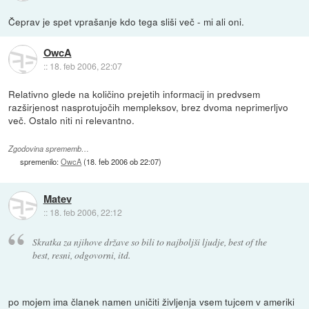
Čeprav je spet vprašanje kdo tega sliši več - mi ali oni.
OwcA
::
18. feb 2006, 22:07
Relativno glede na količino prejetih informacij in predvsem
razširjenost nasprotujočih mempleksov, brez dvoma neprimerljvo
več. Ostalo niti ni relevantno.
Zgodovina sprememb…
spremenilo:
OwcA
(
18. feb 2006 ob 22:07
)
Matev
::
18. feb 2006, 22:12
Skratka za njihove države so bili to najboljši ljudje, best of the
best, resni, odgovorni, itd.
po mojem ima članek namen uničiti življenja vsem tujcem v ameriki