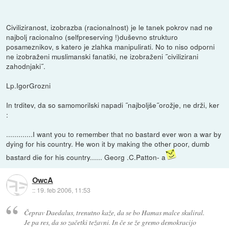
Civiliziranost, izobrazba (racionalnost) je le tanek pokrov nad ne
najbolj racionalno (selfpreserving !)duševno strukturo
posameznikov, s katero je zlahka manipulirati. No to niso odporni
ne izobraženi muslimanski fanatiki, ne izobraženi ˝civilizirani
zahodnjaki˝.
Lp.IgorGrozni
In trditev, da so samomorilski napadi ˝najboljše˝orožje, ne drži, ker
:
.............I want you to remember that no bastard ever won a war by
dying for his country. He won it by making the other poor, dumb
bastard die for his country...... Georg .C.Patton- a
OwcA
::
19. feb 2006, 11:53
Čeprav Daedalus, trenutno kaže, da se bo Hamas malce skuliral.
Je pa res, da so začetki težavni. In če se že gremo demokracijo