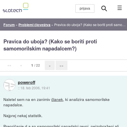
☰
Forum
»
Problemi človeštva
»
Pravica do uboja? (Kako se boriti proti samomorilskim napadalcem?)
Pravica do uboja? (Kako se boriti proti
samomorilskim napadalcem?)
««
«
1
/ 22
»
»»
poweroff
::
18. feb 2006, 19:41
Naletel sem na en zanimiv
članek
, ki analizira samomorilske
napadalce.
Najprej nekaj statistik.
Prepričanje,d a so samomorilski napadalci revni, neizobraženi ali