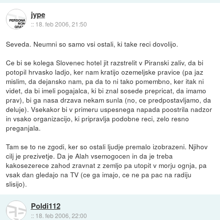
jype
::
18. feb 2006, 21:50
Seveda. Neumni so samo vsi ostali, ki take reci dovolijo.
Ce bi se kolega Slovenec hotel jit razstrelit v Piranski zaliv, da bi
potopil hrvasko ladjo, ker nam kratijo ozemeljske pravice (pa jaz
mislim, da dejansko nam, pa da to ni tako pomembno, ker itak ni
videt, da bi imeli pogajalca, ki bi znal sosede prepricat, da imamo
prav), bi ga nasa drzava nekam sunla (no, ce predpostavljamo, da
deluje). Vsekakor bi v primeru uspesnega napada poostrila nadzor
in vsako organizacijo, ki pripravlja podobne reci, zelo resno
preganjala.
Tam se to ne zgodi, ker so ostali ljudje premalo izobrazeni. Njihov
cilj je prezivetje. Da je Alah vsemogocen in da je treba
kakosezerece zahod zravnat z zemljo pa utopit v morju ognja, pa
vsak dan gledajo na TV (ce ga imajo, ce ne pa pac na radiju
slisijo).
Poldi112
::
18. feb 2006, 22:00