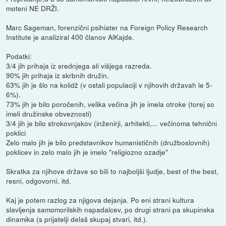
moteni NE DRŽI.
Marc Sageman, forenzični psihiater na Foreign Policy Research
Institute je analiziral 400 članov AlKajde.
Podatki:
3/4 jih prihaja iz srednjega ali višjega razreda.
90% jih prihaja iz skrbnih družin.
63% jih je šlo na kolidž (v ostali populaciji v njihovih državah le 5-
6%).
73% jih je bilo poročenih, velika večina jih je imela otroke (torej so
imeli družinske obveznosti)
3/4 jih je bilo strokovnjakov (inženirji, arhitekti,... večinoma tehnični
poklici
Zelo malo jih je bilo predstavnikov humanističnih (družboslovnih)
poklicev in zelo malo jih je imelo "religiozno ozadje"
Skratka za njihove države so bili to najboljši ljudje, best of the best,
resni, odgovorni, itd.
Kaj je potem razlog za njigova dejanja. Po eni strani kultura
slavljenja samomorilskih napadalcev, po drugi strani pa skupinska
dinamika (s prijatelji delaš skupaj stvari, itd.).