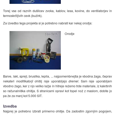
Torej vse od raznih dušilcev zvoka, kablov, lesa, kovine, do ventilatorjev in
termoskrčljivih cevk (bužirk).
Za izvedbo tega projekta si je potrebno nabrati kar nekaj orodja:
Orodje
Barve, laki, spreji, brusilka, lepila, ... najpomembnejša je vbodna žaga, čeprav
nekateri
modifikatorji
ohišij raje uporabljajo
dremel
. Sam raje uporabljam
vbodno žago, ker z njo veliko lažje in hitreje režemo trde materiale, iz kakršnih
so računalniška ohišja. S stranicami opravi kot topel nož z maslom, dobite jo
pa že za manj kot 5.000 SIT.
Izvedba
Najprej je potrebno izbrati primerno ohišje. Da zadostim zgornjim pogojem,