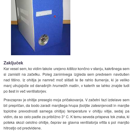
Zaključek
Kar vesel sem, ko vidim takole urejeno
kištico
končno v stanju, kakršnega sem
si zamislil na začetku. Poleg zanimivega izgleda sem predvsem navdušen
nad tišino. Iz ohišja je namreč moč slišati le še rahlo šumenje, ki je veliko
manj utrujajoče od današnjih
hrumečih mašin
, v katerih se lahko znajde tudi
po šest in več ventilatorjev.
Pravzaprav je ohišje preseglo moja pričakovanja. V začetni fazi izdelave sem
bil prepričan, da bodo zaradi manjšega hrupa (boljše zatesnjenosti in manjše
toplotne prevodnosti samega ohišja) temperature v ohišju višje, sedaj pa
vidim, da so celo padle za približno 3° C. K temu seveda prispeva tok zraka, ki
poteka skozi celotno ohišje, čeprav se glavna ventilatorja vrtita s pol manjšo
hitrostjo od predvidene.