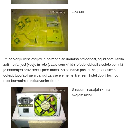
...zatem
Pri barvanju ventilatorjev je potrebna še dodatna previdnost, saj bi sprej lahko
zalil notranjost (vezje in rotor), zato sem kritični predel oblepil s selotejpom, ki
je namenjen prav zaščiti pred barvo. Ko se barva posuši, se ga enostvno
odlepi. Uporabil sem ga tudi za vse elemente, kjer sem hotel dobiti ločnico
med barvanim in nebarvanim delom.
Strupen napajalnik na
svojem mestu