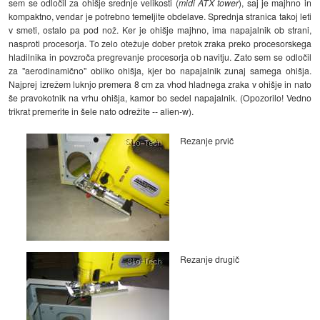
sem se odločil za ohišje srednje velikosti (
midi ATX tower
), saj je majhno in
kompaktno, vendar je potrebno temeljite obdelave. Sprednja stranica takoj leti
v smeti, ostalo pa pod nož. Ker je ohišje majhno, ima napajalnik ob strani,
nasproti procesorja. To zelo otežuje dober pretok zraka preko procesorskega
hladilnika in povzroča pregrevanje procesorja ob navitju. Zato sem se odločil
za "aerodinamično" obliko ohišja, kjer bo napajalnik zunaj samega ohišja.
Najprej izrežem luknjo premera 8 cm za vhod hladnega zraka v ohišje in nato
še pravokotnik na vrhu ohišja, kamor bo sedel napajalnik. (Opozorilo! Vedno
trikrat premerite in šele nato odrežite -- alien-w).
Rezanje prvič
Rezanje drugič