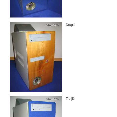
Drugič
Tretjič