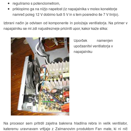
reguliramo s potenciometrom,
priklopimo ga na nižjo napetost (iz napajalnika v molex konektorje
namreč poleg 12 V dobimo tudi 5 V in s tem posredno še 7 V linijo).
Izbrani način je odvisen od komponente in položaja ventilatorja. Na primer v
napajalniku se mi zdi najustrezneje priciniti upor, kakor kaže slika:
Uporček namenjen
upočasnitvi ventilatorja v
napajalniku
Na procesor sem pritrdil zajetna bakrena hladilna rebra in velik ventilator,
kateremu uravnavam vrtljaje z Zalmanovim produktom Fan mate, ki ni nič