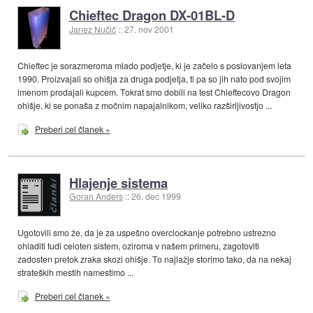
Chieftec Dragon DX-01BL-D
Janez Nučič
::
27. nov 2001
Chieftec je sorazmeroma mlado podjetje, ki je začelo s poslovanjem leta
1990. Proizvajali so ohišja za druga podjetja, ti pa so jih nato pod svojim
imenom prodajali kupcem. Tokrat smo dobili na test Chieftecovo Dragon
ohišje, ki se ponaša z močnim napajalnikom, veliko razširljivostjo ...
Preberi cel članek »
Hlajenje sistema
Goran Anders
::
26. dec 1999
Ugotovili smo že, da je za uspešno overclockanje potrebno ustrezno
ohladiti tudi celoten sistem, oziroma v našem primeru, zagotoviti
zadosten pretok zraka skozi ohišje. To najlažje storimo tako, da na nekaj
strateških mestih namestimo ...
Preberi cel članek »