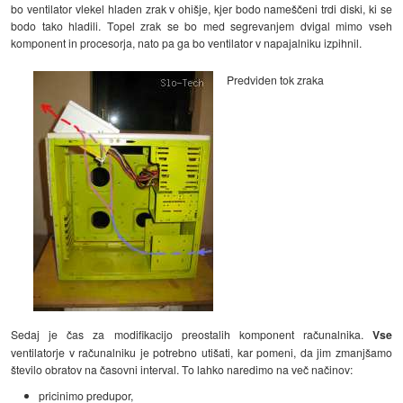
bo ventilator vlekel hladen zrak v ohišje, kjer bodo nameščeni trdi diski, ki se
bodo tako hladili. Topel zrak se bo med segrevanjem dvigal mimo vseh
komponent in procesorja, nato pa ga bo ventilator v napajalniku izpihnil.
Predviden tok zraka
Sedaj je čas za modifikacijo preostalih komponent računalnika.
Vse
ventilatorje v računalniku je potrebno utišati, kar pomeni, da jim zmanjšamo
število obratov na časovni interval. To lahko naredimo na več načinov:
pricinimo predupor,