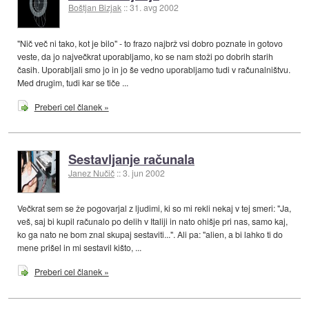
Boštjan Bizjak
::
31. avg 2002
"Nič več ni tako, kot je bilo" - to frazo najbrž vsi dobro poznate in gotovo
veste, da jo največkrat uporabljamo, ko se nam stoži po dobrih starih
časih. Uporabljali smo jo in jo še vedno uporabljamo tudi v računalništvu.
Med drugim, tudi kar se tiče ...
Preberi cel članek »
Sestavljanje računala
Janez Nučič
::
3. jun 2002
Večkrat sem se že pogovarjal z ljudimi, ki so mi rekli nekaj v tej smeri: "Ja,
veš, saj bi kupil računalo po delih v Italiji in nato ohišje pri nas, samo kaj,
ko ga nato ne bom znal skupaj sestaviti...". Ali pa: "alien, a bi lahko ti do
mene prišel in mi sestavil kišto, ...
Preberi cel članek »