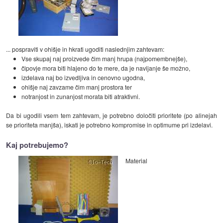
... pospraviti v ohišje in hkrati ugoditi naslednjim zahtevam:
Vse skupaj naj proizvede čim manj hrupa (najpomembnejše),
čipovje mora biti hlajeno do te mere, da je navijanje še možno,
izdelava naj bo izvedljiva in cenovno ugodna,
ohišje naj zavzame čim manj prostora ter
notranjost in zunanjost morata biti atraktivni.
Da bi ugodili vsem tem zahtevam, je potrebno določiti prioritete (po alinejah
se prioriteta manjša), iskati je potrebno kompromise in optimume pri izdelavi.
Kaj potrebujemo?
Material