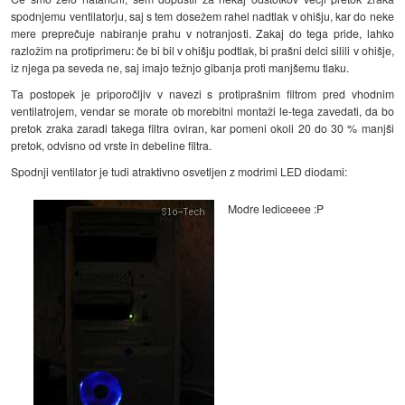
spodnjemu ventilatorju, saj s tem dosežem rahel nadtlak v ohišju, kar do neke
mere preprečuje nabiranje prahu v notranjosti. Zakaj do tega pride, lahko
razložim na protiprimeru: če bi bil v ohišju podtlak, bi prašni delci silili v ohišje,
iz njega pa seveda ne, saj imajo težnjo gibanja proti manjšemu tlaku.
Ta postopek je priporočljiv v navezi s protiprašnim filtrom pred vhodnim
ventilatrojem, vendar se morate ob morebitni montaži le-tega zavedati, da bo
pretok zraka zaradi takega filtra oviran, kar pomeni okoli 20 do 30 % manjši
pretok, odvisno od vrste in debeline filtra.
Spodnji ventilator je tudi atraktivno osvetljen z modrimi LED diodami:
Modre lediceeee :P