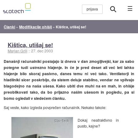
☰
Članki
»
Modifikacije ohišij
»
Kištica, utišaj se!
Kištica, utišaj se!
Marjan Grilj
::
27. dec 2003
Današnji računalniki postajajo iz dneva v dan zmogljivejši, kar za sabo
potegne tudi ustrezno hlajenje. In če je pred deset ali več leti lahko
hlajenje bilo skoraj pasivno, danes temu ni več tako. Ventilatorji in
hladilniki sicer poskrbijo, da sistem deluje stabilno, vendar ne vplivajo
blagodejno na naša ušesa. Kako ubiti dve muhi na en mah, in ohišje
preoblikovati tako, da bo prijazno našim ušesom in pogledu, pa si
bomo ogledali v sledečem članku.
Saj veste, kako izgleda povprečen računalnik. Nekako takole:
Dokaj neatraktivno in
pusto, kajne?