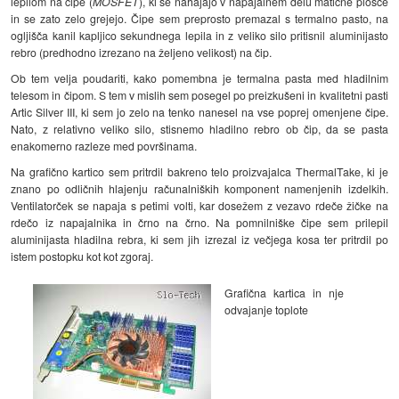
lepilom na čipe (
MOSFET
), ki se nahajajo v napajalnem delu matične plošče
in se zato zelo grejejo. Čipe sem preprosto premazal s termalno pasto, na
ogljišča kanil kapljico sekundnega lepila in z veliko silo pritisnil aluminijasto
rebro (predhodno izrezano na željeno velikost) na čip.
Ob tem velja poudariti, kako pomembna je termalna pasta med hladilnim
telesom in čipom. S tem v mislih sem posegel po preizkušeni in kvalitetni pasti
Artic Silver III, ki sem jo zelo na tenko nanesel na vse poprej omenjene čipe.
Nato, z relativno veliko silo, stisnemo hladilno rebro ob čip, da se pasta
enakomerno razleze med površinama.
Na grafično kartico sem pritrdil bakreno telo proizvajalca ThermalTake, ki je
znano po odličnih hlajenju računalniških komponent namenjenih izdelkih.
Ventilatorček se napaja s petimi volti, kar dosežem z vezavo rdeče žičke na
rdečo iz napajalnika in črno na črno. Na pomnilniške čipe sem prilepil
aluminijasta hladilna rebra, ki sem jih izrezal iz večjega kosa ter pritrdil po
istem postopku kot kot zgoraj.
Grafična kartica in nje
odvajanje toplote