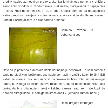
ureditvi kablov za neoviran pretok zraka, kar je ključnega pomena v ohišju s
samo enim vhodom in izhodom zraka. Zrak najbolj ovirajo kabli iz napajalnika
in široki kabli perifernih IDE in SCSI enot. Odločil sem se, da napajalniške
kable preprosto zavijem v spiralno narezano cev, ki jo dobite na vsakem
koraku. Posprejal sem jo s standardno rumeno:
Spiralno rezana in
pobarvana cev
Seveda je potrebno tudi ostale kable kar najbolje pospraviti. To sem naredil s
toplotno skrčljivimi božirkami, vse kable sem zvil in zložil v kote. 40-žilni IDE
kabel za starejši disk sem narezel na trakove in tako dobil
skoraj
okrogel
kabel. 80-žilnega se nisem spravil rezati sam, saj so posamezne žičke tako
tanke, da bi z olfa nožem takoj v kakšno zarezal, zato sem raje kupil že
narejen okrogli kabel, ki sem ga na srečo dobil v ujemajoči rumeni barvi :)
Dokaj urejena notranjost