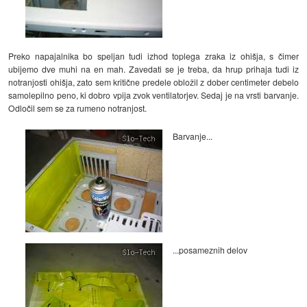
Preko napajalnika bo speljan tudi izhod toplega zraka iz ohišja, s čimer
ubijemo dve muhi na en mah. Zavedati se je treba, da hrup prihaja tudi iz
notranjosti ohišja, zato sem kritične predele obložil z dober centimeter debelo
samolepilno peno, ki dobro vpija zvok ventilatorjev. Sedaj je na vrsti barvanje.
Odločil sem se za rumeno notranjost.
Barvanje...
...posameznih delov