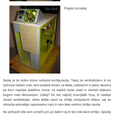
Pogled od zadaj
Sedaj je že dobro vidna notranja konfiguracija. Takoj za ventilatorjem, ki bo
vpihoval hladen zrak, sem postavil držalo za diske, izdelalnim iz jekla, skozenj
pa bom napeljal elastične vrvice, na katerih bodo viseli in vibrirali diskovni
pogoni med delovanjem. Zakaj? Ko kar najbolj zmanjšate hrup, ki nastaja
zaradi ventilatorjev, lahko slišite ropot na ohišje privijačenih diskov, saj se
vibracije prenašajo neposredno nanj in vam tako celotno ohišje ropota.
Na pričujoči sliki sem označil pot, po kateri naj bi šel zrak skozi ohišje. Spodaj