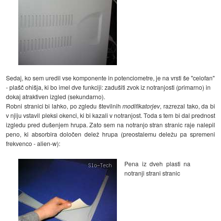
Sedaj, ko sem uredil vse komponente in potenciometre, je na vrsti še "celofan"
- plašč ohišja, ki bo imel dve funkciji: zadušiti zvok iz notranjosti (primarno) in
dokaj atraktiven izgled (sekundarno).
Robni stranici bi lahko, po zgledu številnih
modifikatorjev
, razrezal tako, da bi
v njiju vstavil pleksi okenci, ki bi kazali v notranjost. Toda s tem bi dal prednost
izgledu pred dušenjem hrupa. Zato sem na notranjo stran stranic raje nalepil
peno, ki absorbira določen delež hrupa (preostalemu deležu pa spremeni
frekvenco - alien-w):
Pena iz dveh plasti na
notranji strani stranic