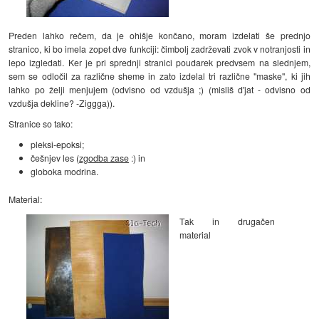
Preden lahko rečem, da je ohišje končano, moram izdelati še prednjo
stranico, ki bo imela zopet dve funkciji: čimbolj zadrževati zvok v notranjosti in
lepo izgledati. Ker je pri sprednji stranici poudarek predvsem na slednjem,
sem se odločil za različne sheme in zato izdelal tri različne "maske", ki jih
lahko po želji menjujem (odvisno od vzdušja ;) (misliš d'jat - odvisno od
vzdušja dekline? -Ziggga)).
Stranice so tako:
pleksi-epoksi;
češnjev les (
zgodba zase
:) in
globoka modrina.
Material:
Tak in drugačen
material