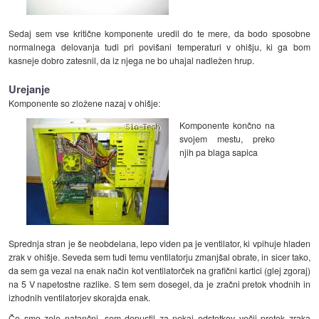
Sedaj sem vse kritične komponente uredil do te mere, da bodo sposobne
normalnega delovanja tudi pri povišani temperaturi v ohišju, ki ga bom
kasneje dobro zatesnil, da iz njega ne bo uhajal nadležen hrup.
Urejanje
Komponente so zložene nazaj v ohišje:
Komponente končno na
svojem mestu, preko
njih pa blaga sapica
Sprednja stran je še neobdelana, lepo viden pa je ventilator, ki vpihuje hladen
zrak v ohišje. Seveda sem tudi temu ventilatorju zmanjšal obrate, in sicer tako,
da sem ga vezal na enak način kot ventilatorček na grafični kartici (glej zgoraj)
na 5 V napetostne razlike. S tem sem dosegel, da je zračni pretok vhodnih in
izhodnih ventilatorjev skorajda enak.
Če smo zelo natančni, sem dopustil za nekaj odstotkov večji pretok zraka