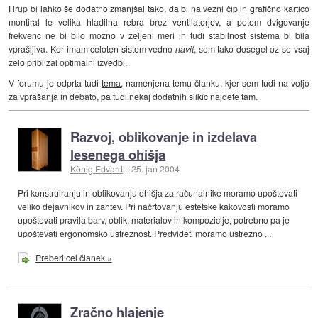
Hrup bi lahko še dodatno zmanjšal tako, da bi na vezni čip in grafično kartico
montiral le velika hladilna rebra brez ventilatorjev, a potem dvigovanje
frekvenc ne bi bilo možno v željeni meri in tudi stabilnost sistema bi bila
vprašljiva. Ker imam celoten sistem vedno
navit
, sem tako dosegel oz se vsaj
zelo približal optimalni izvedbi.
V forumu je odprta tudi
tema
, namenjena temu članku, kjer sem tudi na voljo
za vprašanja in debato, pa tudi nekaj dodatnih slikic najdete tam.
Razvoj, oblikovanje in izdelava
lesenega ohišja
König Edvard
::
25. jan 2004
Pri konstruiranju in oblikovanju ohišja za računalnike moramo upoštevati
veliko dejavnikov in zahtev. Pri načrtovanju estetske kakovosti moramo
upoštevati pravila barv, oblik, materialov in kompozicije, potrebno pa je
upoštevati ergonomsko ustreznost. Predvideti moramo ustrezno ...
Preberi cel članek »
Zračno hlajenje