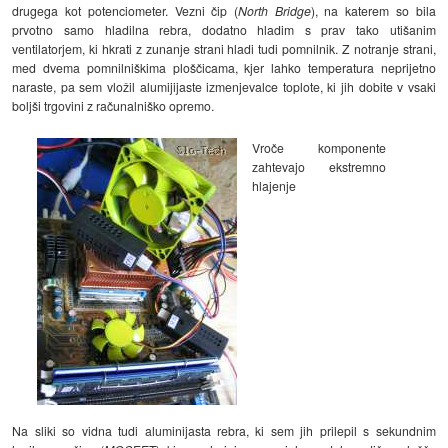
drugega kot potenciometer. Vezni čip (
North Bridge
), na katerem so bila
prvotno samo hladilna rebra, dodatno hladim s prav tako utišanim
ventilatorjem, ki hkrati z zunanje strani hladi tudi pomnilnik. Z notranje strani,
med dvema pomnilniškima ploščicama, kjer lahko temperatura neprijetno
naraste, pa sem vložil alumijijaste izmenjevalce toplote, ki jih dobite v vsaki
boljši trgovini z računalniško opremo.
Vroče komponente
zahtevajo ekstremno
hlajenje
Na sliki so vidna tudi aluminijasta rebra, ki sem jih prilepil s sekundnim