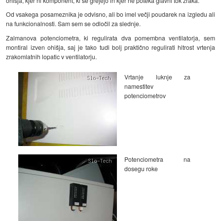
ohišja, kjer ni komponent, ki se grejejo in kjer ne poteka glavni tok zraka.
Od vsakega posameznika je odvisno, ali bo imel večji poudarek na izgledu ali
na funkcionalnosti. Sam sem se odločil za slednje.
Zalmanova potenciometra, ki regulirata dva pomembna ventilatorja, sem
montiral izven ohišja, saj je tako tudi bolj praktično regulirati hitrost vrtenja
zrakomlatnih lopatic v ventilatorju.
Vrtanje luknje za
namestitev
potenciometrov
Potenciometra na
dosegu roke