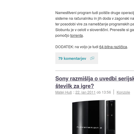
Namestitveni program tudi poišče druge operaci
sisteme na računalniku in jih doda v zagonski na
ter posodobi vire za nameščanje programskih pa
Slobuntu je v celoti v slovenščini. Prenesite si ga
pomočjo
torrenta
.
DODATEK: na voljo je tudi
64-bitna različica
.
79 komentarjev
Sony razmišlja o uvedbi serijs
številk za igre?
Matej Huš
::
22. jan 2011
ob 13:56
Konzole