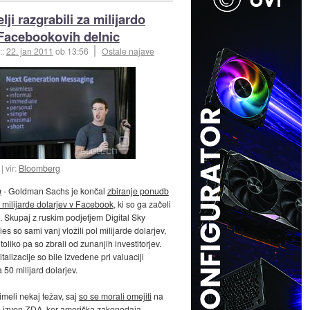
lji razgrabili za milijardo
Facebookovih delnic
::
22. jan 2011
ob 13:56
Ostale najave
vir:
Bloomberg
g
- Goldman Sachs je končal
zbiranje ponudb
o milijarde dolarjev v Facebook
, ki so ga začeli
a. Skupaj z ruskim podjetjem Digital Sky
s so sami vanj vložili pol milijarde dolarjev,
toliko pa so zbrali od zunanjih investitorjev.
alizacije so bile izvedene pri valuaciji
 50 milijard dolarjev.
imeli nekaj težav, saj
so se morali omejiti
na
je izven ZDA, ker ameriška zakonodaja