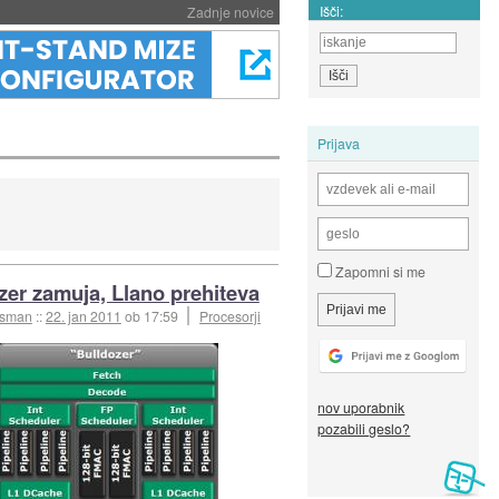
Išči:
Zadnje novice
Prijava
Zapomni si me
zer zamuja, Llano prehiteva
esman
::
22. jan 2011
ob 17:59
Procesorji
nov uporabnik
pozabili geslo?