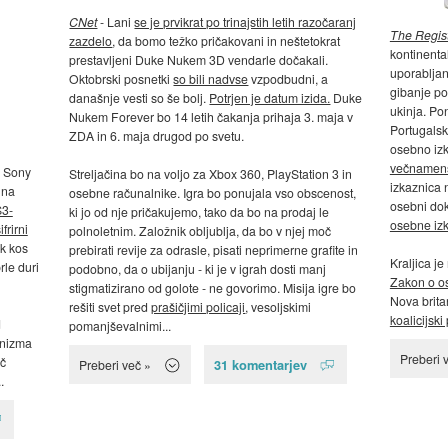
CNet
- Lani
se je prvikrat po trinajstih letih razočaranj
The Regis
zazdelo
, da bomo težko pričakovani in neštetokrat
kontinenta
prestavljeni Duke Nukem 3D vendarle dočakali.
uporabljan
Oktobrski posnetki
so bili nadvse
vzpodbudni, a
gibanje po
današnje vesti so še bolj.
Potrjen je datum izida.
Duke
ukinja. Pon
Nukem Forever bo 14 letih čakanja prihaja 3. maja v
Portugalsk
ZDA in 6. maja drugod po svetu.
osebno iz
večnamens
e Sony
Streljačina bo na voljo za Xbox 360, PlayStation 3 in
izkaznica 
 na
osebne računalnike. Igra bo ponujala vso obscenost,
osebni dok
S3-
ki jo od nje pričakujemo, tako da bo na prodaj le
osebne izk
ifrirni
polnoletnim. Založnik obljublja, da bo v njej moč
ak kos
prebirati revije za odrasle, pisati neprimerne grafite in
Kraljica j
le duri
podobno, da o ubijanju - ki je v igrah dosti manj
Zakon o o
stigmatizirano od golote - ne govorimo. Misija igre bo
Nova britan
rešiti svet pred
prašičjimi policaji
, vesoljskimi
koalicijsk
d
pomanjševalnimi...
anizma
Preberi 
eč
31 komentarjev
Preberi več »
.