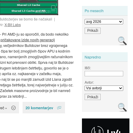
Po mesecih
Buldožerjev se bomo še načakali
vir:
X-Bit Labs
- Pri AMD-ju so sporočili, da bodo nekoliko
 pričakovane izide novih generacij
v
, večjedrnikov Bulldozer brez vgrajenega
 čipa ter bolj zmogljivih čipov APU s kodnim
ano, namenjenih zmogljivejšim računalnikom
Napredno
zni kot prenosni obliki. Sprva naj bi Bulldozer
Išči:
drugem letošnjem četrtletju, govorilo se je o
c aprila oz. najkasneje v začetku maja,
naj bi se po manjši zamudi izid Llana zgodil
Avtor:
etjega četrtletja, torej najverjetneje v juliju oz.
 Začetek masovne proizvodnje je bil namreč
rav za letošnji...
20 komentarjev
več »