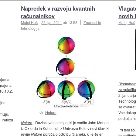
Napredek v razvoju kvantnih
Vlagate
računalnikov
novih 
i
Matej Huš
::
22. jan 2011
ob 13:58
Znanost in
Matej Huš
tehnologija
dajama
Bloomber
grajena
za vplačil
10.10.2
.
2. januarj
a
Technologie
ejne
še dvakrat 
Vse dokapit
vir:
Nature
mizju.
podjetja na
Firefoxu
Nature
- Raziskovalna ekipa, ki jo vodita John Morton
iz Oxforda in Kohei Itoh z Univerze Keio v novi številki
Pri tem so 
revije
Nature
poroča o odkritju
(
članek
), ki je še en
investitor