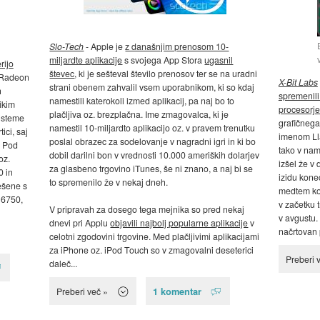
Slo-Tech
- Apple je
z današnjim prenosom 10-
miljardte aplikacije
s svojega App Stora
ugasnil
rijo
števec
, ki je sešteval število prenosov ter se na uradni
, Radeon
X-Bit Labs
strani obenem zahvalil vsem uporabnikom, ki so kdaj
h
spremenili
namestili katerokoli izmed aplikacij, pa naj bo to
likim
procesorje
plačljiva oz. brezplačna. Ime zmagovalca, ki je
sisteme
grafičnega
namestil 10-miljardto aplikacijo oz. v pravem trenutku
ici, saj
imenom Ll
poslal obrazec za sodelovanje v nagradni igri in ki bo
. Pod
tako v nami
dobil darilni bon v vrednosti 10.000 ameriških dolarjev
oz.
izšel že v 
za glasbeno trgovino iTunes, še ni znano, a naj bi se
 in
izidu kone
to spremenilo že v nekaj dneh.
ešene s
medtem ko 
i 6750,
v začetku tr
V pripravah za dosego tega mejnika so pred nekaj
v avgustu.
dnevi pri Applu
objavili najbolj popularne aplikacije
v
načrtovan p
celotni zgodovini trgovine. Med plačljivimi aplikacijami
za iPhone oz. iPod Touch so v zmagovalni deseterici
Preberi 
daleč...
1 komentar
Preberi več »