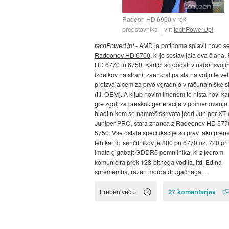
Radeon HD 6990 v roki
predstavnika
vir:
techPowerUp!
techPowerUp!
- AMD je
potihoma splavil novo se
Radeonov HD 6700
, ki jo sestavljata dva člana
HD 6770 in 6750. Kartici so dodali v nabor svoji
izdelkov na strani, zaenkrat pa sta na voljo le ve
proizvajalcem za prvo vgradnjo v računalniške 
(t.i. OEM). A kljub novim imenom to nista novi kart
gre zgolj za preskok generacije v poimenovanju
hladilnikom se namreč skrivata jedri Juniper XT 
Juniper PRO, stara znanca z Radeonov HD 5770
5750. Vse ostale specifikacije so prav tako pren
teh kartic, senčilnikov je 800 pri 6770 oz. 720 pr
imata gigabajt GDDR5 pomnilnika, ki z jedrom
komunicira prek 128-bitnega vodila, itd. Edina
sprememba, razen morda drugačnega...
27 komentarjev
Preberi več »