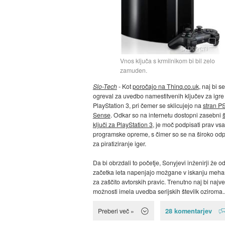
Vnos ključa s krmilnikom bi bil zelo
zamuden.
Slo-Tech
- Kot
poročajo na Thinq.co.uk
, naj bi s
ogreval za uvedbo namestitvenih ključev za igre
PlayStation 3, pri čemer se sklicujejo na
stran P
Sense
. Odkar so na internetu dostopni zasebni
š
ključi za PlayStation 3
, je moč podpisati prav vs
programske opreme, s čimer so se na široko odpr
za piratiziranje iger.
Da bi obrzdali to početje, Sonyjevi inženirji že o
začetka leta napenjajo možgane v iskanju meh
za zaščito avtorskih pravic. Trenutno naj bi najv
možnosti imela uvedba serijskih številk oziroma..
28 komentarjev
Preberi več »