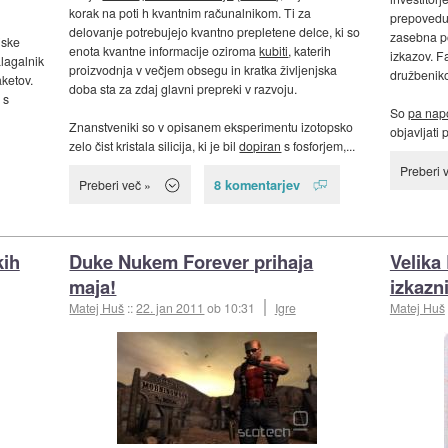
korak na poti h kvantnim računalnikom. Ti za
prepoveduj
delovanje potrebujejo kvantno prepletene delce, ki so
zasebna po
jske
enota kvantne informacije oziroma
kubiti
, katerih
izkazov. F
lagalnik
proizvodnja v večjem obsegu in kratka življenjska
družbenikov
ketov.
doba sta za zdaj glavni prepreki v razvoju.
 s
So
pa nap
Znanstveniki so v opisanem eksperimentu izotopsko
objavljati 
zelo čist kristala silicija, ki je bil
dopiran
s fosforjem,...
Preberi 
8 komentarjev
Preberi več »
kih
Duke Nukem Forever prihaja
Velika
maja!
izkazn
Matej Huš
::
22. jan 2011
ob 10:31
Igre
Matej Huš