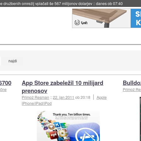
 družbenih omrežij vplačati še 567 milijonov dolarjev
::
danes ob 07:40
 6700
App Store zabeležil 10 milijard
Bulldo
prenosov
ične
Primož R
Primož Resman
::
22. jan 2011
ob 20:18
Apple
iPhone/iPad/iPod