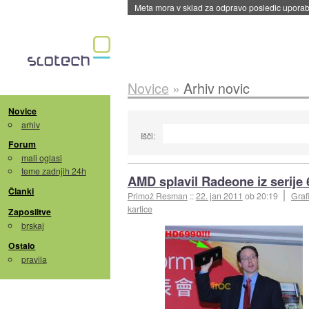
Meta mora v sklad za odpravo posledic uporabe
Novice
»
Arhiv novic
Novice
arhiv
Išči:
Forum
mali oglasi
teme zadnjih 24h
AMD splavil Radeone iz serije
Članki
Primož Resman
::
22. jan 2011
ob 20:19
Graf
kartice
Zaposlitve
brskaj
Ostalo
pravila