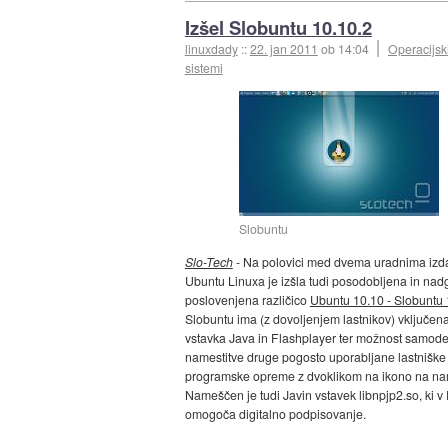
Izšel Slobuntu 10.10.2
linuxdady
::
22. jan 2011
ob 14:04
Operacijsk
sistemi
Slobuntu
Slo-Tech
- Na polovici med dvema uradnima iz
Ubuntu Linuxa je izšla tudi posodobljena in nad
poslovenjena različico
Ubuntu 10.10 - Slobuntu 
Slobuntu ima (z dovoljenjem lastnikov) vključen
vstavka Java in Flashplayer ter možnost samod
namestitve druge pogosto uporabljane lastniške
programske opreme z dvoklikom na ikono na na
Nameščen je tudi Javin vstavek libnpjp2.so, ki v 
omogoča digitalno podpisovanje.