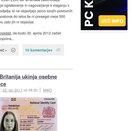
e oglaševanje in nagovarjanje k vlaganju v
djetja, ki ne objavljajo javno svojih poslovnih
acebook do letos še ni presegel meje 500
, zato jih ni objavljal.
ovedali
, da bodo 30. aprila 2012 začeli
popolna...
10 komentarjev
več »
 Britanija ukinja osebne
ice
::
22. jan 2011
ob 08:30
NWO