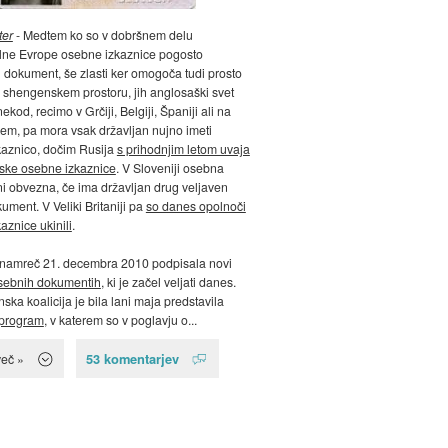
ter
- Medtem ko so v dobršnem delu
lne Evrope osebne izkaznice pogosto
 dokument, še zlasti ker omogoča tudi prosto
 shengenskem prostoru, jih anglosaški svet
ekod, recimo v Grčiji, Belgiji, Španiji ali na
em, pa mora vsak državljan nujno imeti
kaznico, dočim Rusija
s prihodnjim letom uvaja
ke osebne izkaznice
. V Sloveniji osebna
ni obvezna, če ima državljan drug veljaven
ument. V Veliki Britaniji pa
so danes opolnoči
aznice ukinili
.
e namreč 21. decembra 2010 podpisala novi
sebnih dokumentih
, ki je začel veljati danes.
ska koalicija je bila lani maja predstavila
i program
, v katerem so v poglavju o...
53 komentarjev
več »