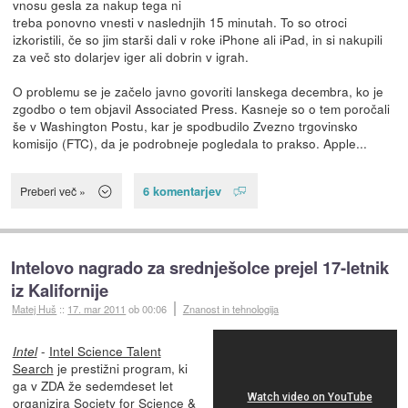
vnosu gesla za nakup tega ni
treba ponovno vnesti v naslednjih 15 minutah. To so otroci
izkoristili, če so jim starši dali v roke iPhone ali iPad, in si nakupili
za več sto dolarjev iger ali dobrin v igrah.
O problemu se je začelo javno govoriti lanskega decembra, ko je
zgodbo o tem objavil Associated Press. Kasneje so o tem poročali
še v Washington Postu, kar je spodbudilo Zvezno trgovinsko
komisijo (FTC), da je podrobneje pogledala to prakso. Apple...
6 komentarjev
Preberi več »
Intelovo nagrado za srednješolce prejel 17-letnik
iz Kalifornije
Matej Huš
::
17. mar 2011
ob 00:06
Znanost in tehnologija
-
Intel Science Talent
Intel
Search
je prestižni program, ki
ga v ZDA že sedemdeset let
organizira Society for Science &