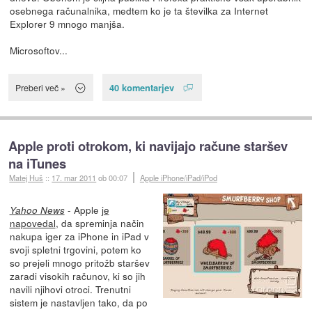
osebnega računalnika, medtem ko je ta številka za Internet
Explorer 9 mnogo manjša.
Microsoftov...
40 komentarjev
Preberi več »
Apple proti otrokom, ki navijajo račune staršev
na iTunes
Matej Huš
::
17. mar 2011
ob 00:07
Apple iPhone/iPad/iPod
- Apple
je
Yahoo News
napovedal
, da spreminja način
nakupa iger za iPhone in iPad v
svoji spletni trgovini, potem ko
so prejeli mnogo pritožb staršev
zaradi visokih računov, ki so jih
navili njihovi otroci. Trenutni
sistem je nastavljen tako, da po