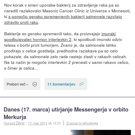
Nov korak v smeri uporabe bakterij za zdravljenje raka pa so
naredili raziskovalci Masonic Cancer Clinic iz Univerze v Minnesoti,
ki
s pomočjo gensko spremenjenih bakterij salmonele razvijajo
zdravilo proti raku
.
Bakterije so gensko spremenili tako, da proizvajajo
imunski
spodbujevalec hormon interlevkin 2
, ki spodbudi imunski odziv
telesa v borbi proti tumorjem. Znano je, da salmonele lahko
prodirajo v celice gostitelja, predhodne raziskave pa so celo
pokazale, da salmonele zelo rade rastejo zlasti v rakavih celicah.
Na ta način je mogoče interlevkin 2 prenesti v samo rakavo celico,
s čimer je celica...
11 komentarjev
Preberi več »
Danes (17. marca) utirjanje Messengerja v orbito
Merkurja
Gorazd Žibret
::
17. mar 2011
ob 12:31
Znanost in tehnologija