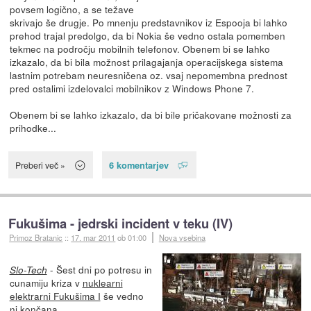
povsem logično, a se težave
skrivajo še drugje. Po mnenju predstavnikov iz Espooja bi lahko
prehod trajal predolgo, da bi Nokia še vedno ostala pomemben
tekmec na področju mobilnih telefonov. Obenem bi se lahko
izkazalo, da bi bila možnost prilagajanja operacijskega sistema
lastnim potrebam neuresničena oz. vsaj nepomembna prednost
pred ostalimi izdelovalci mobilnikov z Windows Phone 7.
Obenem bi se lahko izkazalo, da bi bile pričakovane možnosti za
prihodke...
6 komentarjev
Preberi več »
Fukušima - jedrski incident v teku (IV)
Primoz Bratanic
::
17. mar 2011
ob 01:00
Nova vsebina
- Šest dni po potresu in
Slo-Tech
cunamiju kriza v
nuklearni
elektrarni Fukušima I
še vedno
ni končana.