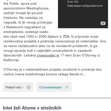
the Public, sprva pod
sponzorstvom Westinghousa,
zadnjih trinajst let pa pod
Intelovim. Na natečaju za
nagrade, ki jih mnogi primerjajo
z Nobelovimi nagradami za
srednješolce, sodeluje vsako
leto okoli med 1500 in 2000 dijakov iz ZDA, ki pripravijo svoje
raziskovalne projekte s področja naravoslovja ali matematike. Gre
za resno raziskovalno delo na še nerešenih problemih, ki ga
mnogi opravijo tudi v najboljših univerzitetnih in zasebnih
laboratorijih. Letošnji
zmagovalec je
17-letni Evan O'Dorney iz
Kalifornije.
O'Dorney je v matematičnem projektu analiziral in primerjal dva
načina ocene kvadratnega korena celega števila in...
12 komentarjev
Preberi več »
Intel želi Atome v strežnikih