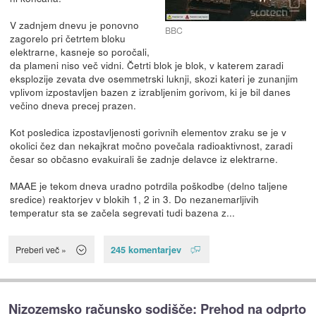
V zadnjem dnevu je ponovno
BBC
zagorelo pri četrtem bloku
elektrarne, kasneje so poročali,
da plameni niso več vidni. Četrti blok je blok, v katerem zaradi
eksplozije zevata dve osemmetrski luknji, skozi kateri je zunanjim
vplivom izpostavljen bazen z izrabljenim gorivom, ki je bil danes
večino dneva precej prazen.
Kot posledica izpostavljenosti gorivnih elementov zraku se je v
okolici čez dan nekajkrat močno povečala radioaktivnost, zaradi
česar so občasno evakuirali še zadnje delavce iz elektrarne.
MAAE je tekom dneva uradno potrdila poškodbe (delno taljene
sredice) reaktorjev v blokih 1, 2 in 3. Do nezanemarljivih
temperatur sta se začela segrevati tudi bazena z...
245 komentarjev
Preberi več »
Nizozemsko računsko sodišče: Prehod na odprto