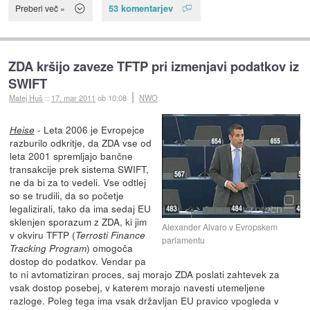
53 komentarjev
Preberi več »
ZDA kršijo zaveze TFTP pri izmenjavi podatkov iz
SWIFT
Matej Huš
::
17. mar 2011
ob 10:08
NWO
- Leta 2006 je Evropejce
Heise
razburilo odkritje, da ZDA vse od
leta 2001 spremljajo bančne
transakcije prek sistema SWIFT,
ne da bi za to vedeli. Vse odtlej
so se trudili, da so početje
legalizirali, tako da ima sedaj EU
sklenjen sporazum z ZDA, ki jim
Alexander Alvaro v Evropskem
v okviru TFTP (
Terrosti Finance
parlamentu
) omogoča
Tracking Program
dostop do podatkov. Vendar pa
to ni avtomatiziran proces, saj morajo ZDA poslati zahtevek za
vsak dostop posebej, v katerem morajo navesti utemeljene
razloge. Poleg tega ima vsak državljan EU pravico vpogleda v