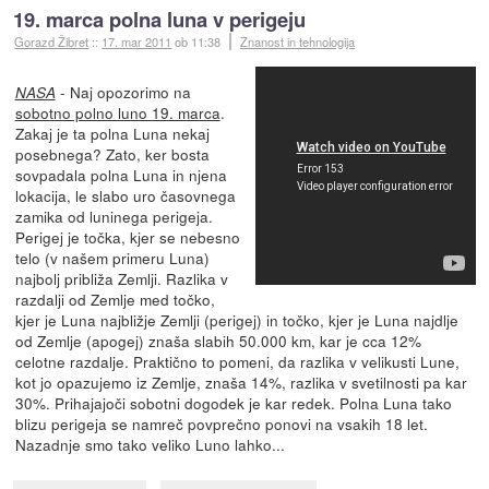
19. marca polna luna v perigeju
Gorazd Žibret
::
17. mar 2011
ob 11:38
Znanost in tehnologija
- Naj opozorimo na
NASA
sobotno polno luno 19. marca
.
Zakaj je ta polna Luna nekaj
posebnega? Zato, ker bosta
sovpadala polna Luna in njena
lokacija, le slabo uro časovnega
zamika od luninega perigeja.
Perigej je točka, kjer se nebesno
telo (v našem primeru Luna)
najbolj približa Zemlji. Razlika v
razdalji od Zemlje med točko,
kjer je Luna najbližje Zemlji (perigej) in točko, kjer je Luna najdlje
od Zemlje (apogej) znaša slabih 50.000 km, kar je cca 12%
celotne razdalje. Praktično to pomeni, da razlika v velikusti Lune,
kot jo opazujemo iz Zemlje, znaša 14%, razlika v svetilnosti pa kar
30%. Prihajajoči sobotni dogodek je kar redek. Polna Luna tako
blizu perigeja se namreč povprečno ponovi na vsakih 18 let.
Nazadnje smo tako veliko Luno lahko...