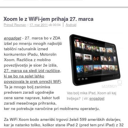
Xoom le z WiFi-jem prihaja 27. marca
Primož Resman
::
17. mar 2011
ob 00:04
Android
- 27. marca bo v ZDA
engadget
izšel po mnenju mnogih najboljši
tablični računalnik izmed
konkurentov iPadu, Motorolin
Xoom. Različica z mobilno
povezljivostjo je sicer že izšla,
27. marca pa sledi izid različice,
ki se bo na splet lahko
povezovala le prek omrežij WiFi
.
Ta je mnogo bolj zanimiva
predvsem zaradi ugodnejše
Vas bolj mika iPad, Xoom ali kaj
cene same naprave, kakor tudi
tretjega?
vir:
engadget
zaradi mesečnega prihranka,
ker ne potrebuje naročnine pri mobilnemu operaterju.
Za WiFi Xoom bodo ameriški trgovci želeli 599 ameriških dolarjev,
kar je natanko toliko, kolikor stane iPad 2 (pred tem prvi iPad) z 32