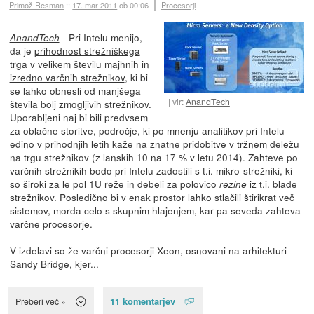
Primož Resman
::
17. mar 2011
ob 00:06
Procesorji
- Pri Intelu menijo,
AnandTech
da je
prihodnost strežniškega
trga v velikem številu majhnih in
izredno varčnih strežnikov
, ki bi
se lahko obnesli od manjšega
vir:
AnandTech
števila bolj zmogljivih strežnikov.
Uporabljeni naj bi bili predvsem
za oblačne storitve, področje, ki po mnenju analitikov pri Intelu
edino v prihodnjih letih kaže na znatne pridobitve v tržnem deležu
na trgu strežnikov (z lanskih 10 na 17 % v letu 2014). Zahteve po
varčnih strežnikih bodo pri Intelu zadostili s t.i. mikro-strežniki, ki
so široki za le pol 1U reže in debeli za polovico
iz t.i. blade
rezine
strežnikov. Posledično bi v enak prostor lahko stlačili štirikrat več
sistemov, morda celo s skupnim hlajenjem, kar pa seveda zahteva
varčne procesorje.
V izdelavi so že varčni procesorji Xeon, osnovani na arhitekturi
Sandy Bridge, kjer...
11 komentarjev
Preberi več »