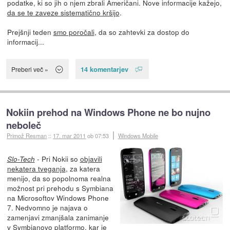
podatke, ki so jih o njem zbrali Američani. Nove informacije kažejo,
da se te zaveze sistematično kršijo
.
Prejšnji teden
smo poročali
, da so zahtevki za dostop do
informacij...
14 komentarjev
Preberi več »
Nokiin prehod na Windows Phone ne bo nujno
neboleč
Primož Resman
::
17. mar 2011
ob 07:53
Windows Mobile
- Pri Nokii so
objavili
Slo-Tech
nekatera tveganja
, za katera
menijo, da so popolnoma realna
možnost pri prehodu s Symbiana
na Microsoftov Windows Phone
7. Nedvomno je najava o
zamenjavi zmanjšala zanimanje
v Symbianovo platformo, kar je