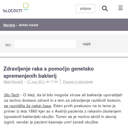
☰
Novice
»
Arhiv novic
Išči:
Zdravljenje raka s pomočjo genetsko
spremenjenih bakterij
Matej Kovačič
::
17. mar 2011
ob 17:46
Znanost in tehnologija
- O ideji, da bi bilo mogoče viruse ali bakterije uporabljati
Slo-Tech
za tarčno dostavo zdravil in s tem za zdravljenje različnih bolezni,
se razmišlja že nekaj časa
. Eden prvih poskusov na to temo je
primer iz leta 1860 kjer so v Avstriji pacienta z rakavim obolenjem
izpostavili bakterijski okužbi. Tumor se je močno skrčil in skoraj
izginil, vendar je pacient kasneje umrl zaradi okužbe.