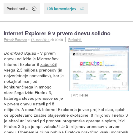
108 komentarjev
Preberi več »
Internet Explorer 9 v prvem dnevu solidno
Primož Resman
::
17. mar 2011
ob 00:09
Brskalniki
- V prvem
Download Squad
dnevu od izida je Microsoftov
Internet Explorer 9
zabeležil
vsega 2,3 milijona prenosov
(in
najverjetneje namestitev), kar je
nekajkrat manj od
konkurenčnega in mnogo
starejšega izida Firefox 3,
vir:
Heise
katerega števec prenosov se je
v prvem dnevu ustavil pri 8
milijonih. A dosežek Internet Explorerja je vse prej kot slab, sploh
če upoštevamo znatne olajševalne okoliščine. 8 milijonov Firefox 3
je absolutni rekord pri prenosu programske opreme s spleta, izid
Firefox 3.5 pa je npr. zabeležil
5 milijonov prenosov v prvem
le
dnevu. Obenem je ciljna publika Firefoxa praktično vsak uporabnik