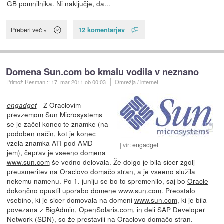
GB pomnilnika. Ni naključje, da...
12 komentarjev
Preberi več »
Domena Sun.com bo kmalu vodila v neznano
Primož Resman
::
17. mar 2011
ob 00:03
Omrežja / internet
- Z Oraclovim
engadget
prevzemom Sun Microsystems
se je začel konec te znamke (na
podoben način, kot je konec
vzela znamka ATI pod AMD-
vir:
engadget
jem), čeprav je vseeno domena
www.sun.com
še vedno delovala. Že dolgo je bila sicer zgolj
preusmeritev na Oraclovo domačo stran, a je vseeno služila
nekemu namenu. Po 1. juniju se bo to spremenilo, saj bo
Oracle
dokončno opustil uporabo domene
www.sun.com
. Preostalo
vsebino, ki je sicer domovala na domeni
www.sun.com
, ki je bila
povezana z BigAdmin, OpenSolaris.com, in deli SAP Developer
Network (SDN), so že prestavili na Oraclovo domačo stran.