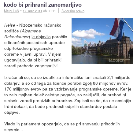
kodo bi prihranil zanemarljivo
Matej Huš
::
17. mar 2011
ob 00:11
Avtorsko pravo
- Nizozemsko računsko
Heise
sodišče (
Algemene
)
je objavilo
poročilo
Rekenkamer
o finančnih posledicah uporabe
odprtokodne programske
opreme v javni upravi. V njem
ugotavljajo, da bi bili prihranki
zaradi prehoda zanemarljivi.
Izračunali so, da so izdatki za informatiko lani znašali 2,1 milijarde
dolarjev, a so od tega za licence porabili zgolj 88 milijonov evrov,
170 milijonov evrov pa za vzdrževanje programske opreme. Ker je
to zelo majhen delež celotne pogače, so zaključili, da prehod ni
smiseln zaradi prenizkih prihrankov. Zapisali so še, da ne obstojijo
trdni dokazi, da bodo prednosti odprtih standardov postale
otipljive.
Vlado in parlament opozarjajo, da se pri snovanju prihodnjih
smernic...