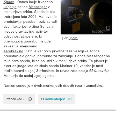
- Danes bo/je izvedeno
Space
utirjanje
sonde
Messenger
v
merkurjevo orbito. Sonda je bila
izstreljena leta 2004. Manever je
predstavljal poseben izziv zaradi
dveh faktorjev: bližina Sonca in
njegov gravitacijski vpliv ter
odsotnost atmosfere, ki
vir:
Space
onemogoča uporabo metode
zaviranja imenovano
aerobraking
. Zato je kar 55% prvotne teže vesoljske sonde
predstavljalo gorivo, potrebno za zaviranje. Sonda Messenger bo
tako prva sonda, ki se bo utirila v merkurjevo orbito. Ta planet je
sicer daljnega leta obiskala sonda Mariner 10, vendar je med
misijo opravila zgolj 3 mimolete. In ravno zato ostaja 55% površja
Merkurja do sedaj zgolj uganka.
Namen sonde
je v dveh merkurjevih dnevih (cca 1 zemeljsko...
11 komentarjev
Preberi več »