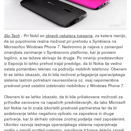
- Pri Nokii so
objavili nekatera tveganja
, za katera menijo,
Slo-Tech
da so popolnoma realna možnost pri prehodu s Symbiana na
Microsoftov Windows Phone 7. Nedvomno je najava o zamenjavi
zmanjšala zanimanje v Symbianovo platformo, kar je povsem
logično, a se težave skrivajo še drugje. Po mnenju predstavnikov
iz Espooja bi lahko prehod trajal predolgo, da bi Nokia še vedno
ostala pomemben tekmec na področju mobilnih telefonov. Obenem
bi se lahko izkazalo, da bi bila možnost prilagajanja operacijskega
sistema lastnim potrebam neuresničena oz. vsaj nepomembna
prednost pred ostalimi izdelovalci mobilnikov z Windows Phone 7.
Obenem bi se lahko izkazalo, da bi bile pričakovane možnosti za
prihodke osnovane na napačnih predvidevanjih, da tako Microsoft
kot Nokia ne bi znala izkoristiti prednosti partnerstva ter da bi
sodelovanje lahko negativno vplivalo na zaposlene in druge
partnerje, kar bi skrhalo odnose znotraj podjetja med zaposlenimi.
Ukinitev razvoja lastnega operacijskega sistema najverjetneje
vodila v manjši portfejl patentov, manjšanje tržnega deleža zaradi