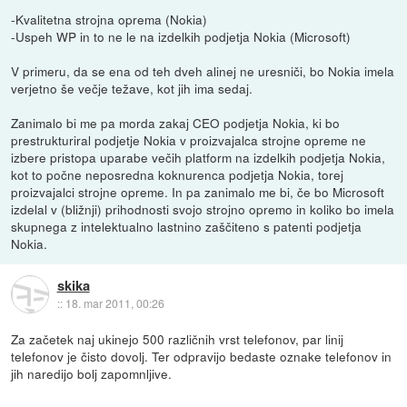
-Kvalitetna strojna oprema (Nokia)
-Uspeh WP in to ne le na izdelkih podjetja Nokia (Microsoft)
V primeru, da se ena od teh dveh alinej ne uresniči, bo Nokia imela
verjetno še večje težave, kot jih ima sedaj.
Zanimalo bi me pa morda zakaj CEO podjetja Nokia, ki bo
prestrukturiral podjetje Nokia v proizvajalca strojne opreme ne
izbere pristopa uparabe večih platform na izdelkih podjetja Nokia,
kot to počne neposredna koknurenca podjetja Nokia, torej
proizvajalci strojne opreme. In pa zanimalo me bi, če bo Microsoft
izdelal v (bližnji) prihodnosti svojo strojno opremo in koliko bo imela
skupnega z intelektualno lastnino zaščiteno s patenti podjetja
Nokia.
skika
::
18. mar 2011, 00:26
Za začetek naj ukinejo 500 različnih vrst telefonov, par linij
telefonov je čisto dovolj. Ter odpravijo bedaste oznake telefonov in
jih naredijo bolj zapomnljive.