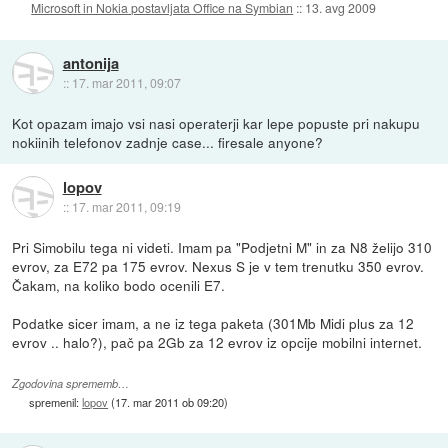
Microsoft in Nokia postavljata Office na Symbian
::
13. avg 2009
antonija
::
17. mar 2011, 09:07
Kot opazam imajo vsi nasi operaterji kar lepe popuste pri nakupu
nokiinih telefonov zadnje case... firesale anyone?
lopov
::
17. mar 2011, 09:19
Pri Simobilu tega ni videti. Imam pa "Podjetni M" in za N8 želijo 310
evrov, za E72 pa 175 evrov. Nexus S je v tem trenutku 350 evrov.
Čakam, na koliko bodo ocenili E7.
Podatke sicer imam, a ne iz tega paketa (301Mb Midi plus za 12
evrov .. halo?), pač pa 2Gb za 12 evrov iz opcije mobilni internet.
Zgodovina sprememb…
spremenil:
lopov
(
17. mar 2011 ob 09:20
)