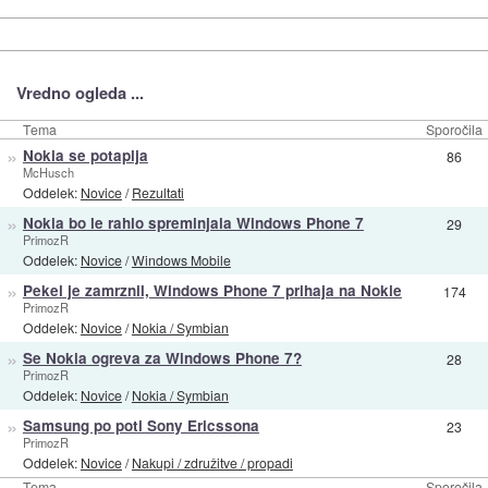
Vredno ogleda ...
Tema
Sporočila
»
Nokia se potaplja
86
McHusch
Oddelek:
Novice
/
Rezultati
»
Nokia bo le rahlo spreminjala Windows Phone 7
29
PrimozR
Oddelek:
Novice
/
Windows Mobile
»
Pekel je zamrznil, Windows Phone 7 prihaja na Nokie
174
PrimozR
Oddelek:
Novice
/
Nokia / Symbian
»
Se Nokia ogreva za Windows Phone 7?
28
PrimozR
Oddelek:
Novice
/
Nokia / Symbian
»
Samsung po poti Sony Ericssona
23
PrimozR
Oddelek:
Novice
/
Nakupi / združitve / propadi
Tema
Sporočila