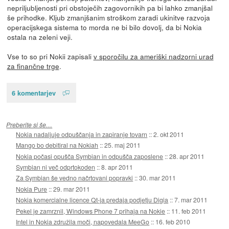
nepriljubljenosti pri obstoječih zagovornikih pa bi lahko zmanjšal
še prihodke. Kljub zmanjšanim stroškom zaradi ukinitve razvoja
operacijskega sistema to morda ne bi bilo dovolj, da bi Nokia
ostala na zeleni veji.
Vse to so pri Nokii zapisali
v sporočilu za ameriški nadzorni urad
za finančne trge
.
6 komentarjev
Preberite si še…
Nokia nadaljuje odpuščanja in zapiranje tovarn
::
2. okt 2011
Mango bo debitiral na Nokiah
::
25. maj 2011
Nokia počasi opušča Symbian in odpušča zaposlene
::
28. apr 2011
Symbian ni več odprtokoden
::
8. apr 2011
Za Symbian še vedno načrtovani popravki
::
30. mar 2011
Nokia Pure
::
29. mar 2011
Nokia komercialne licence Qt-ja predaja podjetju Digia
::
7. mar 2011
Pekel je zamrznil, Windows Phone 7 prihaja na Nokie
::
11. feb 2011
Intel in Nokia združila moči, napovedala MeeGo
::
16. feb 2010