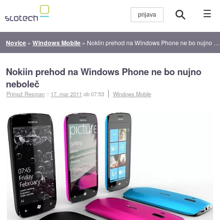
☰
Novice
»
Windows Mobile
»
Nokiin prehod na Windows Phone ne bo nujno neboleč
Nokiin prehod na Windows Phone ne bo nujno
neboleč
Primož Resman
::
17. mar 2011
ob 07:53
Windows Mobile