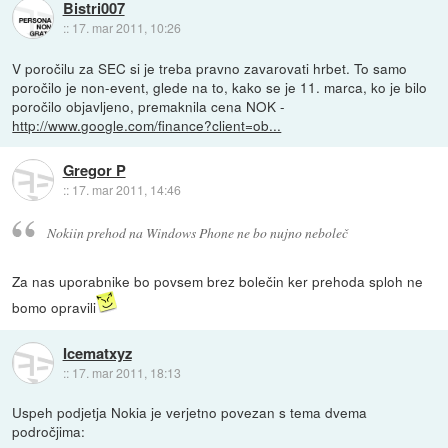
Bistri007
::
17. mar 2011, 10:26
V poročilu za SEC si je treba pravno zavarovati hrbet. To samo
poročilo je non-event, glede na to, kako se je 11. marca, ko je bilo
poročilo objavljeno, premaknila cena NOK -
http://www.google.com/finance?client=ob...
Gregor P
::
17. mar 2011, 14:46
Nokiin prehod na Windows Phone ne bo nujno neboleč
Za nas uporabnike bo povsem brez bolečin ker prehoda sploh ne
bomo opravili
Icematxyz
::
17. mar 2011, 18:13
Uspeh podjetja Nokia je verjetno povezan s tema dvema
področjima: