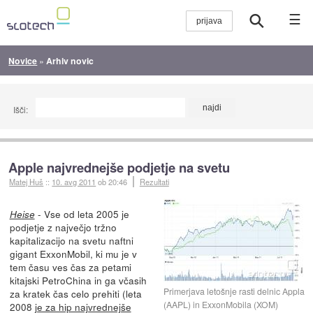
☰
Novice
»
Arhiv novic
Išči:
Apple najvrednejše podjetje na svetu
Matej Huš
::
10. avg 2011
ob 20:46
Rezultati
- Vse od leta 2005 je
Heise
podjetje z največjo tržno
kapitalizacijo na svetu naftni
gigant ExxonMobil, ki mu je v
tem času ves čas za petami
kitajski PetroChina in ga včasih
Primerjava letošnje rasti delnic Appla
za kratek čas celo prehiti (leta
(AAPL) in ExxonMobila (XOM)
2008
je za hip najvrednejše