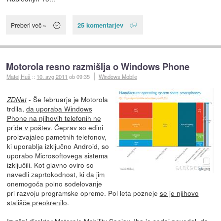
25 komentarjev
Preberi več »
Motorola resno razmišlja o Windows Phone
Matej Huš
::
10. avg 2011
ob 09:35
Windows Mobile
- Še februarja je Motorola
ZDNet
trdila,
da uporaba Windows
Phone na njihovih telefonih ne
pride v poštev
. Čeprav so edini
proizvajalec pametnih telefonov,
ki uporablja izključno Android, so
uporabo Microsoftovega sistema
izključili. Kot glavno oviro so
navedli zaprtokodnost, ki da jim
onemogoča polno sodelovanje
pri razvoju programske opreme. Pol leta pozneje
se je njihovo
stališče preokrenilo
.
Izvršni direktor Motorole Mobility Sanjay Jha je sedaj povedal, da