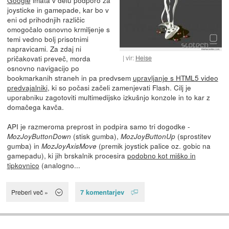
joysticke in gamepade, kar bo v
eni od prihodnjih različic
omogočalo osnovno krmiljenje s
temi vedno bolj prisotnimi
napravicami. Za zdaj ni
pričakovati preveč, morda
vir:
Heise
osnovno navigacijo po
bookmarkanih straneh in pa predvsem
upravljanje s HTML5 video
predvajalniki
, ki so počasi začeli zamenjevati Flash. Cilj je
uporabniku zagotoviti multimedijsko izkušnjo konzole in to kar z
domačega kavča.
API je razmeroma preprost in podpira samo tri dogodke -
(stisk gumba),
(sprostitev
MozJoyButtonDown
MozJoyButtonUp
gumba) in
(premik joystick palice oz. gobic na
MozJoyAxisMove
gamepadu), ki jih brskalnik procesira
podobno kot miško in
tipkovnico
(analogno...
7 komentarjev
Preberi več »