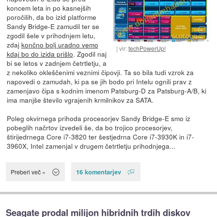
koncem leta in po kasnejših
poročilih, da bo izid platforme
Sandy Bridge-E zamudil ter se
zgodil šele v prihodnjem letu,
zdaj
končno bolj uradno vemo
vir:
techPowerUp!
kdaj bo do izida prišlo
. Zgodil naj
bi se letos v zadnjem četrtletju, a
z nekoliko okleščenimi veznimi čipovji. Ta so bila tudi vzrok za
napovedi o zamudah, ki pa se jih bodo pri Intelu ognili prav z
zamenjavo čipa s kodnim imenom Patsburg-D za Patsburg-A/B, ki
ima manjše število vgrajenih krmilnikov za SATA.
Poleg okvirnega prihoda procesorjev Sandy Bridge-E smo iz
pobeglih načrtov izvedeli še, da bo trojico procesorjev,
štirijedrnega Core i7-3820 ter šestjedrna Core i7-3930K in i7-
3960X, Intel zamenjal v drugem četrtletju prihodnjega...
16 komentarjev
Preberi več »
Seagate prodal milijon hibridnih trdih diskov