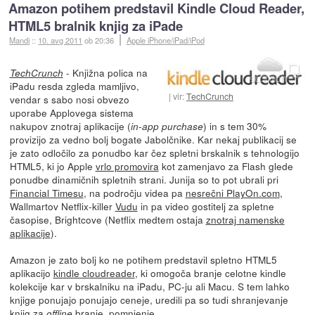
Amazon potihem predstavil Kindle Cloud Reader,
HTML5 bralnik knjig za iPade
Mandi
::
10. avg 2011
ob 20:36
Apple iPhone/iPad/iPod
- Knjižna polica na
TechCrunch
iPadu resda zgleda mamljivo,
vir:
TechCrunch
vendar s sabo nosi obvezo
uporabe Applovega sistema
nakupov znotraj aplikacije (
) in s tem 30%
in-app purchase
provizijo za vedno bolj bogate Jabolčnike. Kar nekaj publikacij se
je zato odločilo za ponudbo kar čez spletni brskalnik s tehnologijo
HTML5, ki jo Apple
vrlo promovira
kot zamenjavo za Flash glede
ponudbe dinamičnih spletnih strani. Junija so to pot ubrali pri
Financial Timesu
, na področju videa pa
nesrečni PlayOn.com
,
Wallmartov Netflix-killer
Vudu
in pa video gostitelj za spletne
časopise, Brightcove (Netflix medtem ostaja
znotraj namenske
aplikacije
).
Amazon je zato bolj ko ne potihem predstavil spletno HTML5
aplikacijo
kindle cloudreader
, ki omogoča branje celotne kindle
kolekcije kar v brskalniku na iPadu, PC-ju ali Macu. S tem lahko
knjige ponujajo ponujajo ceneje, uredili pa so tudi shranjevanje
knjig za
branje, pomnjenje...
offline