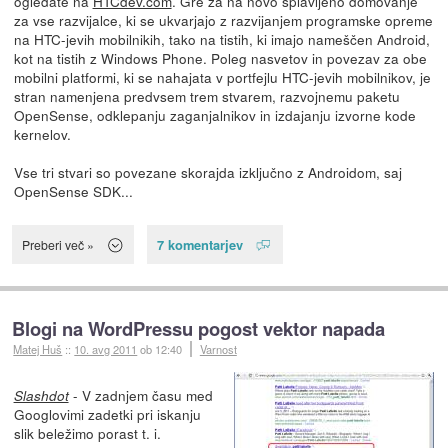
ogledate na
HTCdev.com
. Gre za na novo splavljeno domovanje
za vse razvijalce, ki se ukvarjajo z razvijanjem programske opreme
na HTC-jevih mobilnikih, tako na tistih, ki imajo nameščen Android,
kot na tistih z Windows Phone. Poleg nasvetov in povezav za obe
mobilni platformi, ki se nahajata v portfejlu HTC-jevih mobilnikov, je
stran namenjena predvsem trem stvarem, razvojnemu paketu
OpenSense, odklepanju zaganjalnikov in izdajanju izvorne kode
kernelov.
Vse tri stvari so povezane skorajda izključno z Androidom, saj
OpenSense SDK...
7 komentarjev
Preberi več »
Blogi na WordPressu pogost vektor napada
Matej Huš
::
10. avg 2011
ob 12:40
Varnost
- V zadnjem času med
Slashdot
Googlovimi zadetki pri iskanju
slik beležimo porast t. i.