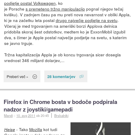
podjetje postal Volkswagen
, ko
je Porsche
s premeteno tržno manipulacijo
pognal njegov tečaj
kvišku). V zadnjem času pa mu preti nova nevarnost v obliki Appla,
ki je na začetku leta postal
drugo največje podjetje na svetu
.
Včeraj je med trgovanjem na ameriški borzi Applova delnica
pridobila skoraj šest odstotkov, medtem ko je ExxonMobil izgubil
dva, s čimer je Apple postal največje podjetje na svetu, s katerim
se javno trguje.
Tržna kapitalizacija Appla je ob koncu trgovanja sicer dosegla
vrednost 346 milijard dolarjev,...
28 komentarjev
Preberi več »
Firefox in Chrome bosta v bodoče podpirala
nadzor z joystiki/gamepadi
Mandi
::
10. avg 2011
ob 20:45
Brskalniki
- Tako
Mozilla
kot tudi
Heise
Google
imata v delu podporo za