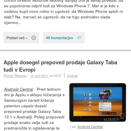
so popolnoma odprti tudi za Windows Phone 7. Mar si je kdo v
vodstvu kupil novo nokio in ugotovil, da Windows Phone sploh ni
slab? Ne, marveč so ugotovili, da na trgu androidov vlada
izjemno...
49 komentarjev
Preberi več »
Apple dosegel prepoved prodaje Galaxy Taba
tudi v Evropi
Primož Resman
::
10. avg 2011
ob 09:27
Android
- Pred tednom
Android Central
dni je Applu v sklopu tožarjenja s
Samsungom zaradi kršenja
patentov uspelo doseči
prepoved prodaje Galaxy Taba
10.1 v Avstraliji. Poleg prepovedi
prodaje enako velja tudi za
vir:
Android Central
prednaročila in oglaševanje te