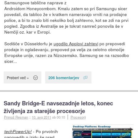
Samsungove tablične naprave z
Androidom Honeycombom. Kmalu zatem so pri Samsungu sicer
povedali, da tablico že v kratkem nameravajo vrniti na prodajne
police, a bi to znalo biti nekoliko bolj zahtevno, kot se zdi na prvi
pogled. Zgodba iz Avstralije se je tokrat namreč ponovila še v
Nemčiji oz. kar v Evropi.
Sodišče v Düsseldorfu je
ugodilo Applovi zahtevi
po prepovedi
prodaje in oglaševanju, prepoved pa velja za celotno območje
Evropske unije, razen za Nizozemsko. Samsung se na razsodbo
sicer...
206 komentarjev
Preberi več »
Sandy Bridge-E navsezadnje letos, konec
življenja za starejše procesorje
Primož Resman
::
10. avg 2011
ob 00:10
Procesorji
- Po prvotnih
techPowerUp!
napovedih o izidu še pred