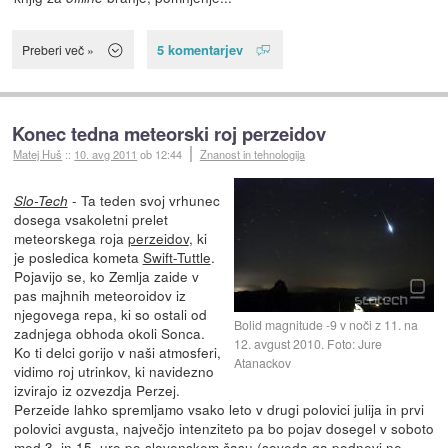
5 komentarjev
Preberi več »
Konec tedna meteorski roj perzeidov
Matej Huš
::
10. avg 2011
ob 12:44
Znanost in tehnologija
- Ta teden svoj vrhunec
Slo-Tech
dosega vsakoletni prelet
meteorskega roja
perzeidov
, ki
je posledica kometa
Swift-Tuttle
.
Pojavijo se, ko Zemlja zaide v
pas majhnih meteoroidov iz
njegovega repa, ki so ostali od
Bolid magnitude -9 v noči z 11. na
zadnjega obhoda okoli Sonca.
12. avgust 2010. Foto: Jure
Ko ti delci gorijo v naši atmosferi,
Atanackov
vidimo roj utrinkov, ki navidezno
izvirajo iz ozvezdja Perzej.
Perzeide lahko spremljamo vsako leto v drugi polovici julija in prvi
polovici avgusta, največjo intenziteto pa bo pojav dosegel v soboto
med 3. in 15. uro po slovenskem času (seveda ga podnevi ne