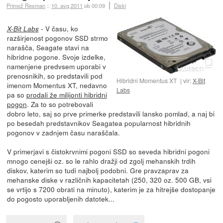
Primož Resman
::
10. avg 2011
ob 00:09
Diski
- V času, ko
X-Bit Labs
razširjenost pogonov SSD strmo
narašča, Seagate stavi na
hibridne pogone. Svoje izdelke,
namenjene predvsem uporabi v
prenosnikih, so predstavili pod
Hibridni Momentus XT
vir:
X-Bit
imenom Momentus XT, nedavno
Labs
pa so
prodali že milijonti hibridni
pogon
. Za to so potrebovali
dobro leto, saj so prve primerke predstavili lansko pomlad, a naj bi
po besedah predstavnikov Seagatea popularnost hibridnih
pogonov v zadnjem času naraščala.
V primerjavi s čistokrvnimi pogoni SSD so seveda hibridni pogoni
mnogo cenejši oz. so le rahlo dražji od zgolj mehanskih trdih
diskov, katerim so tudi najbolj podobni. Gre pravzaprav za
mehanske diske v različnih kapacitetah (250, 320 oz. 500 GB, vsi
se vrtijo s 7200 obrati na minuto), katerim je za hitrejše dostopanje
do pogosto uporabljenih datotek...