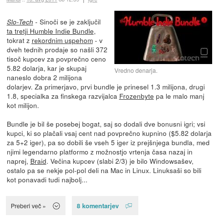
- Sinoči se je zaključil
Slo-Tech
ta tretji Humble Indie Bundle
,
tokrat z
rekordnim uspehom
- v
dveh tednih prodaje so našli 372
tisoč kupcev za povprečno ceno
5.82 dolarja, kar je skupaj
Vredno denarja.
naneslo dobra 2 milijona
dolarjev. Za primerjavo, prvi bundle je prinesel 1.3 milijona, drugi
1.8, specialka za finskega razvijalca
Frozenbyte
pa le malo manj
kot milijon.
Bundle je bil še posebej bogat, saj so dodali dve bonusni igri; vsi
kupci, ki so plačali vsaj cent nad povprečno kupnino ($5.82 dolarja
za 5+2 iger), pa so dobili še vseh 5 iger iz prejšnjega bundla, med
njimi legendarno platformo z možnostjo vrtenja časa nazaj in
naprej,
Braid
. Večina kupcev (slabi 2/3) je bilo Windowsašev,
ostalo pa se nekje pol-pol deli na Mac in Linux. Linuksaši so bili
kot ponavadi tudi najbolj...
8 komentarjev
Preberi več »