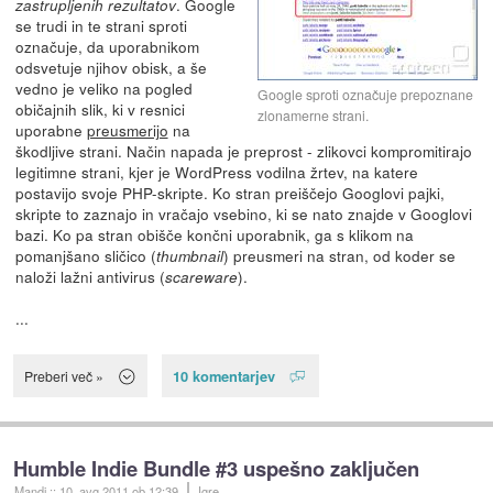
. Google
zastrupljenih rezultatov
se trudi in te strani sproti
označuje, da uporabnikom
odsvetuje njihov obisk, a še
vedno je veliko na pogled
Google sproti označuje prepoznane
običajnih slik, ki v resnici
zlonamerne strani.
uporabne
preusmerijo
na
škodljive strani. Način napada je preprost - zlikovci kompromitirajo
legitimne strani, kjer je WordPress vodilna žrtev, na katere
postavijo svoje PHP-skripte. Ko stran preiščejo Googlovi pajki,
skripte to zaznajo in vračajo vsebino, ki se nato znajde v Googlovi
bazi. Ko pa stran obišče končni uporabnik, ga s klikom na
pomanjšano sličico (
) preusmeri na stran, od koder se
thumbnail
naloži lažni antivirus (
).
scareware
...
10 komentarjev
Preberi več »
Humble Indie Bundle #3 uspešno zaključen
Mandi
::
10. avg 2011
ob 12:39
Igre