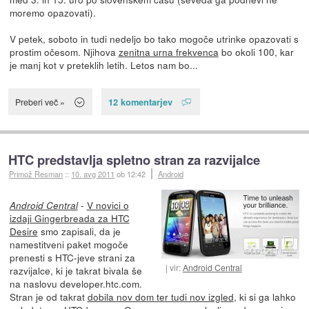
moremo opazovati).
V petek, soboto in tudi nedeljo bo tako mogoče utrinke opazovati s
prostim očesom. Njihova
zenitna urna frekvenca
bo okoli 100, kar
je manj kot v preteklih letih. Letos nam bo...
12 komentarjev
Preberi več »
HTC predstavlja spletno stran za razvijalce
Primož Resman
::
10. avg 2011
ob 12:42
Android
-
V novici o
Android Central
izdaji Gingerbreada za HTC
Desire
smo zapisali, da je
namestitveni paket mogoče
prenesti s HTC-jeve strani za
vir:
Android Central
razvijalce, ki je takrat bivala še
na naslovu developer.htc.com.
Stran je od takrat
dobila nov dom ter tudi nov izgled
, ki si ga lahko