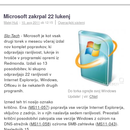
Microsoft zakrpal 22 lukenj
Matej Huš
::
10. avg 2011
ob 12:15
Operacijski sistemi
- Microsoft je kot vsak
Slo-Tech
drugi torek v mesecu včeraj izdal
nov komplet popravkov, ki
odpravljajo ranljivost, luknje in
hrošče v programski opremi iz
Redmonda. Izdali so 13
posodobitev, ki skupno
odpravljajo 22 ranljivosti v
Internet Explorerju, Windows,
Officeu in še nekaterih drugih
programih.
Do torka ogrejte svoj Windows
Update!
vir:
CNet
Izmed teh tri nosijo oznako
kritično. Ena (
MS11-057
) popravlja vse verzije Internet Explorerja,
vključno z zadnjo, in v njih naslavlja sedem ranljivosti. Preostali
kritični posodobitvi zakrpata vse verzije Windows z ozirom na
DNS-strežnik (
MS11-058
) oziroma SMB-zahtevke (
MS11-043
).
Naslednjih 15...