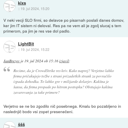
kixs
::
19. jul 2024, 15:20
V neki vecji SLO firmi, so delavce po pisarnah poslali danes domov,
ker jim IT sistem ni deloval. Res pa ne vem ali je zgolj slucaj s tem
primerom, pa jim je res vse dol padlo.
LightBit
::
19. jul 2024, 15:22
JanBrezov
je
19. jul 2024 ob 15:16
izjavil
:
Recimo, da je CrowdStrike res kriv. Kako naprej? Verjetno lahko
firma pričakujejo tožbe s strani prizadetkih strank za povračilo
izpada dohodka. To lahko gre v milijarde dolarjev. Kakšna je
šansa, da firma propade po hitrem postopku? Obstajajo kakšna
zavarovanja za take primere?
Verjetno se ne bo zgodilo nič posebnega. Kmalu bo pozabljeno in
naslednjič bodo vsi zopet presenečeni.
ššš