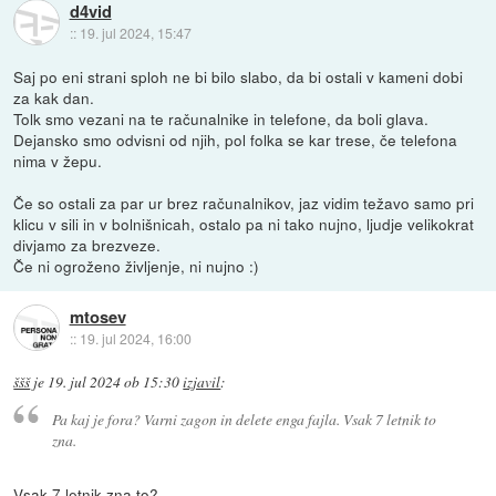
d4vid
::
19. jul 2024, 15:47
Saj po eni strani sploh ne bi bilo slabo, da bi ostali v kameni dobi
za kak dan.
Tolk smo vezani na te računalnike in telefone, da boli glava.
Dejansko smo odvisni od njih, pol folka se kar trese, če telefona
nima v žepu.
Če so ostali za par ur brez računalnikov, jaz vidim težavo samo pri
klicu v sili in v bolnišnicah, ostalo pa ni tako nujno, ljudje velikokrat
divjamo za brezveze.
Če ni ogroženo življenje, ni nujno :)
mtosev
::
19. jul 2024, 16:00
ššš
je
19. jul 2024 ob 15:30
izjavil
:
Pa kaj je fora? Varni zagon in delete enga fajla. Vsak 7 letnik to
zna.
Vsak 7 letnik zna to?