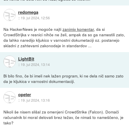
redomega
::
19. jul 2024, 12:56
Na HackerNews je mogoče najti
zanimiv komentar
, da si
CrowdStrijka v resnici nihče ne želi, ampak da so ga namestili zato,
da lahko naredijo kljukico v varnostni dokumetaciji oz. postanejo
skladni z zahtevami zakonodaje in standardov ...
LightBit
::
19. jul 2024, 13:14
Bi bilo fino, če bi imeli nek lažen program, ki ne dela nič samo zato
da je kljukica v varnostni dokumentaciji.
opeter
::
19. jul 2024, 13:16
Nikoli še nisem slišal za omenjeni CrowdStrike (Falcon). Domači
računalnik bi moral delovati brez težav, če nimaš to nameščeno, je
tako?