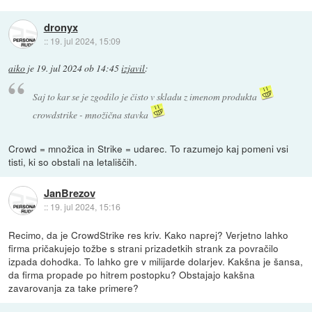
dronyx
::
19. jul 2024, 15:09
aiko
je
19. jul 2024 ob 14:45
izjavil
:
Saj to kar se je zgodilo je čisto v skladu z imenom produkta
crowdstrike - množična stavka
Crowd = množica in Strike = udarec. To razumejo kaj pomeni vsi
tisti, ki so obstali na letališčih.
JanBrezov
::
19. jul 2024, 15:16
Recimo, da je CrowdStrike res kriv. Kako naprej? Verjetno lahko
firma pričakujejo tožbe s strani prizadetkih strank za povračilo
izpada dohodka. To lahko gre v milijarde dolarjev. Kakšna je šansa,
da firma propade po hitrem postopku? Obstajajo kakšna
zavarovanja za take primere?