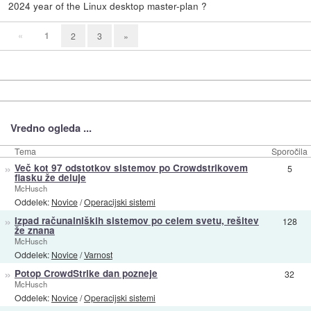
2024 year of the Linux desktop master-plan ?
«
1
2
3
»
Vredno ogleda ...
Tema
Sporočila
»
Več kot 97 odstotkov sistemov po Crowdstrikovem
5
fiasku že deluje
McHusch
Oddelek:
Novice
/
Operacijski sistemi
»
Izpad računalniških sistemov po celem svetu, rešitev
128
že znana
McHusch
Oddelek:
Novice
/
Varnost
»
Potop CrowdStrike dan pozneje
32
McHusch
Oddelek:
Novice
/
Operacijski sistemi