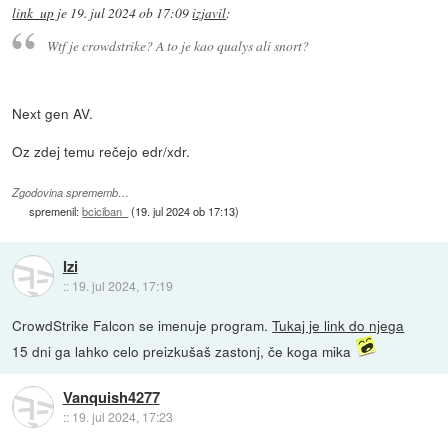
link_up
je
19. jul 2024 ob 17:09
izjavil
:
Wtf je crowdstrike? A to je kao qualys ali snort?
Next gen AV.
Oz zdej temu rečejo edr/xdr.
Zgodovina sprememb…
spremenil:
bciciban_
(
19. jul 2024 ob 17:13
)
Izi
::
19. jul 2024, 17:19
CrowdStrike Falcon se imenuje program.
Tukaj je link do njega
15 dni ga lahko celo preizkušaš zastonj, če koga mika
Vanquish4277
::
19. jul 2024, 17:23