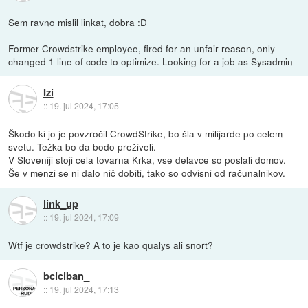
Sem ravno mislil linkat, dobra :D
Former Crowdstrike employee, fired for an unfair reason, only
changed 1 line of code to optimize. Looking for a job as Sysadmin
Izi
::
19. jul 2024, 17:05
Škodo ki jo je povzročil CrowdStrike, bo šla v milijarde po celem
svetu. Težka bo da bodo preživeli.
V Sloveniji stoji cela tovarna Krka, vse delavce so poslali domov.
Še v menzi se ni dalo nič dobiti, tako so odvisni od računalnikov.
link_up
::
19. jul 2024, 17:09
Wtf je crowdstrike? A to je kao qualys ali snort?
bciciban_
::
19. jul 2024, 17:13