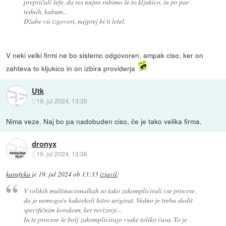
prepričali šefe, da res nujno rabimo še to kljukico, in po par
tednih, kabum...
Džabe vsi izgovori, najprej bi ti letel.
V neki velki firmi ne bo sistemc odgovoren, ampak ciso, ker on
zahteva to kljukico in on izbira providerja
Utk
::
19. jul 2024, 13:35
Nima veze. Naj bo pa nadobuden ciso, če je tako velika firma.
dronyx
::
19. jul 2024, 13:36
karafeka
je
19. jul 2024 ob 13:33
izjavil
:
V velikih multinacionalkah so tako zakomplicirali vse procese,
da je nemogoče kakorkoli hitro urigirat. Vedno je treba sledit
specifičnim korakom, ker revizorji...
In te procese še bolj zakomplicirajo vsake toliko časa. To je