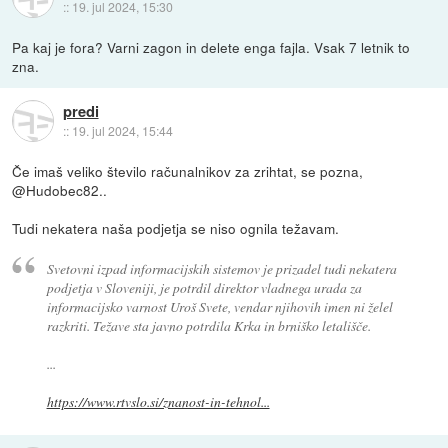
::
19. jul 2024, 15:30
Pa kaj je fora? Varni zagon in delete enga fajla. Vsak 7 letnik to
zna.
predi
::
19. jul 2024, 15:44
Če imaš veliko število računalnikov za zrihtat, se pozna,
@Hudobec82..
Tudi nekatera naša podjetja se niso ognila težavam.
Svetovni izpad informacijskih sistemov je prizadel tudi nekatera
podjetja v Sloveniji, je potrdil direktor vladnega urada za
informacijsko varnost Uroš Svete, vendar njihovih imen ni želel
razkriti. Težave sta javno potrdila Krka in brniško letališče.
...
https://www.rtvslo.si/znanost-in-tehnol...