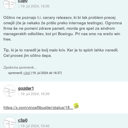
c3p0
::
19. jul 2024, 16:36
Očitno ne poznajo t.i. canary releasov, ki bi tak problem precej
omejili (če je nekako že prišlo preko internega testinga). Ogromna
firma še ne pomeni zdrave pameti, morda gre spet za sindrom
managerskih odločitev, kot pri Boeingu. Pri nas smo na srečo win
free.
Tip, ki je to naredil je bolj malo kriv. Ker je to sploh lahko naredil.
Cel proces jim očitno šepa.
Zgodovina sprememb…
spremenil:
c3p0
(
19. jul 2024 ob 16:37
)
gozdar1
::
19. jul 2024, 16:39
https://x.com/vinceflibustier/status/18...
c3p0
::
19. jul 2024, 16:46