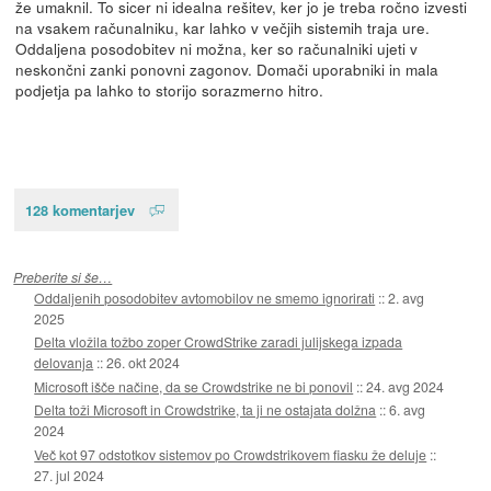
že umaknil. To sicer ni idealna rešitev, ker jo je treba ročno izvesti
na vsakem računalniku, kar lahko v večjih sistemih traja ure.
Oddaljena posodobitev ni možna, ker so računalniki ujeti v
neskončni zanki ponovni zagonov. Domači uporabniki in mala
podjetja pa lahko to storijo sorazmerno hitro.
128 komentarjev
Preberite si še…
Oddaljenih posodobitev avtomobilov ne smemo ignorirati
::
2. avg
2025
Delta vložila tožbo zoper CrowdStrike zaradi julijskega izpada
delovanja
::
26. okt 2024
Microsoft išče načine, da se Crowdstrike ne bi ponovil
::
24. avg 2024
Delta toži Microsoft in Crowdstrike, ta ji ne ostajata dolžna
::
6. avg
2024
Več kot 97 odstotkov sistemov po Crowdstrikovem fiasku že deluje
::
27. jul 2024