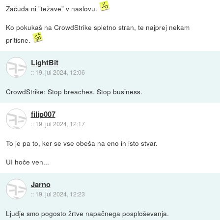
Začuda ni "težave" v naslovu.
Ko pokukaš na CrowdStrike spletno stran, te najprej nekam
pritisne.
LightBit
::
19. jul 2024, 12:06
CrowdStrike: Stop breaches. Stop business.
filip007
::
19. jul 2024, 12:17
To je pa to, ker se vse obeša na eno in isto stvar.
UI hoče ven...
Jarno
::
19. jul 2024, 12:23
Ljudje smo pogosto žrtve napačnega posploševanja.