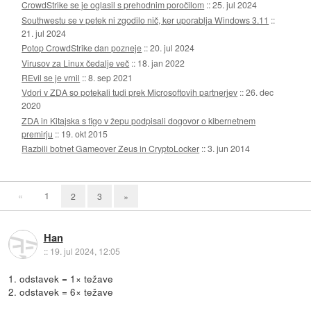
CrowdStrike se je oglasil s prehodnim poročilom
::
25. jul 2024
Southwestu se v petek ni zgodilo nič, ker uporablja Windows 3.11
::
21. jul 2024
Potop CrowdStrike dan pozneje
::
20. jul 2024
Virusov za Linux čedalje več
::
18. jan 2022
REvil se je vrnil
::
8. sep 2021
Vdori v ZDA so potekali tudi prek Microsoftovih partnerjev
::
26. dec
2020
ZDA in Kitajska s figo v žepu podpisali dogovor o kibernetnem
premirju
::
19. okt 2015
Razbili botnet Gameover Zeus in CryptoLocker
::
3. jun 2014
«
1
2
3
»
Han
::
19. jul 2024, 12:05
1. odstavek = 1× težave
2. odstavek = 6× težave