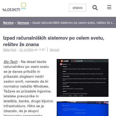
☰
Novice
»
Varnost
»
Izpad računalniških sistemov po celem svetu, rešitev že znana
Izpad računalniških sistemov po celem svetu,
rešitev že znana
Matej Huš
::
19. jul 2024
ob 11:57
Varnost
- Na deset tisoče
Slo-Tech
računalnikov po vsem svetu
se je danes pritožilo in
prikazalo zloglasni modri
zaslon smrti, namesto da bi
normalno naložilo Windows.
Težave so prizadele trgovine,
letalske prevoznike in
letališča, banke, drugo ključno
infrastrukturo. Hitro se je
izkazalo, da je skupni
imenovalec programska