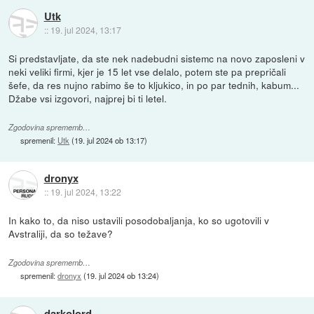
Utk
::
19. jul 2024, 13:17
Si predstavljate, da ste nek nadebudni sistemc na novo zaposleni v
neki veliki firmi, kjer je 15 let vse delalo, potem ste pa prepričali
šefe, da res nujno rabimo še to kljukico, in po par tednih, kabum...
Džabe vsi izgovori, najprej bi ti letel.
Zgodovina sprememb…
spremenil:
Utk
(
19. jul 2024 ob 13:17
)
dronyx
::
19. jul 2024, 13:22
In kako to, da niso ustavili posodobaljanja, ko so ugotovili v
Avstraliji, da so težave?
Zgodovina sprememb…
spremenil:
dronyx
(
19. jul 2024 ob 13:24
)
darkolord