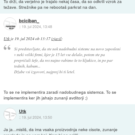
To drži, da verjetno je trajalo nekaj časa, da so odkrili vzrok za
težave. Strežnike pa ne rebootaš parkrat na dan.
bciciban_
::
19. jul 2024, 13:48
Utk
je
19. jul 2024 ob 13:17
izjavil
:
Si predstavljate, da ste nek nadebudni sistemc na novo zaposleni
v neki veliki firmi, kjer je 15 let vse delalo, potem ste pa
prepričali šefe, da res nujno rabimo še to kljukico, in po par
tednih, kabum...
Džabe vsi izgovori, najprej bi ti letel.
To se ne implementira zaradi nadobudnega sistemca. To se
implementira ker jih jahajo zunanji avditorji ;)
Utk
::
19. jul 2024, 13:50
Ja ja...misliš, da ima vsaka proizvodnja neke cisote, zunanje
preglede in ne vem kaj. Kam bi pa prišli.