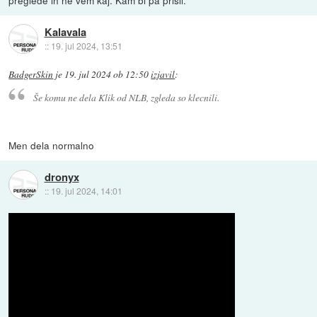
Kalavala
::
19. jul 2024, 13:51
BadgerSkin
je
19. jul 2024 ob 12:50
izjavil
:
Še komu ne dela Klik od NLB, zgleda so klecnili.
Men dela normalno
dronyx
::
19. jul 2024, 14:01