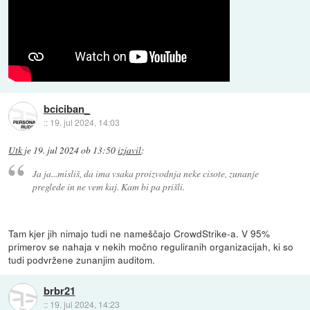
bciciban_
::
19. jul 2024, 14:03
Utk
je
19. jul 2024 ob 13:50
izjavil
:
Ja ja...misliš, da ima vsaka proizvodnja neke cisote, zunanje
preglede in ne vem kaj. Kam bi pa prišli.
Tam kjer jih nimajo tudi ne nameščajo CrowdStrike-a. V 95%
primerov se nahaja v nekih močno reguliranih organizacijah, ki so
tudi podvržene zunanjim auditom.
brbr21
::
19. jul 2024, 14:23