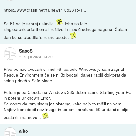
https://www.crash.net/f1/news/1052315/1...
Še F1 se je skoraj ustavila.
Jeba so tele
singleproviderforthemall rešitve in moč črednega nagona. Čakam
dan ko se cloudflare resno usede.
SasoS
::
19. jul 2024, 14:30
Prva pomoč...včasih si imel F8, pa celo Windows je sam zagnal
Rescue Environment če se ni 3x bootal, danes rabiš doktorat da
sploh prideš v Safe Mode.
Potem je pa Cloud...na Windows 365 dobim samo Starting your PC
in potem Unknown Error.
Še dobro da tam nisem jaz sistemc, kako bojo to rešili ne vem.
Najbrž bom dobil nov image in potem zaračunal 50 ur da si okolje
postavim na novo...
aiko