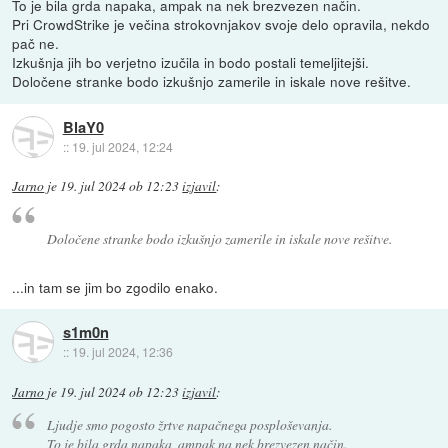
To je bila grda napaka, ampak na nek brezvezen način.
Pri CrowdStrike je večina strokovnjakov svoje delo opravila, nekdo
pač ne.
Izkušnja jih bo verjetno izučila in bodo postali temeljitejši.
Določene stranke bodo izkušnjo zamerile in iskale nove rešitve.
BlaY0
::
19. jul 2024, 12:24
Jarno
je
19. jul 2024 ob 12:23
izjavil
:
Določene stranke bodo izkušnjo zamerile in iskale nove rešitve.
...in tam se jim bo zgodilo enako.
s1m0n
::
19. jul 2024, 12:36
Jarno
je
19. jul 2024 ob 12:23
izjavil
:
Ljudje smo pogosto žrtve napačnega posploševanja.
To je bila grda napaka, ampak na nek brezvezen način.