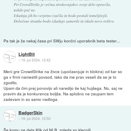
Pri CrowdStrike je večina strokovnjakov svoje delo opravila,
nekdo pač ne.
Izkušnja jih bo verjetno izučila in bodo postali temeljitejši.
Določene stranke bodo izkušnjo zamerile in iskale nove rešitve.
Pa tak je že nekaj časa pri SWju končni uporabnik beta tester...
LightBit
::
19. jul 2024, 12:42
Meni gre CrowdStrike na živce (upočasnjuje in blokira) od kar so
ga v firmi namestili povsod, tako da me prav veseli da se je to
zgodilo.
Upam da čim prej ponovijo ali naredijo še kaj hujšega. No, saj ne
pravim da je konkurenca boljša. Na splošno ne zaupam tem
zadevam in so samo nadloga.
BadgerSkin
::
19. jul 2024, 12:50
Še komu ne dela Klik od NLB, zgleda so klecnili.