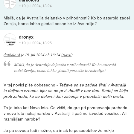
::
19. jul 2024, 13:24
Misliš, da je Avstralija dejansko v prihodnosti? Ko bo asteroid zadel
Zemljo, bomo lahko gledali posnetke iz Avstralije?
dronyx
::
19. jul 2024, 13:25
darkolord
je
19. jul 2024 ob 13:24
izjavil
:
Misliš, da je Avstralija dejansko v prihodnosti? Ko bo asteroid
zadel Zemljo, bomo lahko gledali posnetke iz Avstralije?
V tej novici piše dobesedno -
Težave so se začele širiti v Avstraliji
in daljnem vzhodu, kjer so se prvi zbudili v nov dan. Sedaj se širijo
proti zahodu, ko se delovni dan začenja v preostalih delih sveta.
To je tako kot Novo leto. Če vidiš, da gre pri przanovanju prehoda
v novo leto nekaj narobe v Avstraliji ti pač ne izvedeš veselice. Ali
razmišljam narobe?
Je pa seveda tudi možno, da imaš to posodobitev že nekje