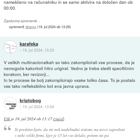
nameščeno na računalniku in se samo aktivira na določen dan ob
00:00.
Zgodovina sprememb…
spremenil:
dronyx
(
19. jul 2024 ob 13:29
)
karafeka
::
19. jul 2024, 13:33
V velikih multinacionalkah so tako zakomplicirali vse procese, da je
nemogoče kakorkoli hitro urigirat. Vedno je treba sledit specifičnim
korakom, ker revizorji...
In te procese še bolj zakomplicirajo vsake toliko časa. To je postalo
vse tako nefleksibilno kot ena javna uprava.
kriptobog
::
19. jul 2024, 13:34
Utk
je
19. jul 2024 ob 13:17
izjavil
:
Si predstavljate, da ste nek nadebudni sistemc na novo zaposleni
v neki veliki firmi, kjer je 15 let vse delalo, potem ste pa