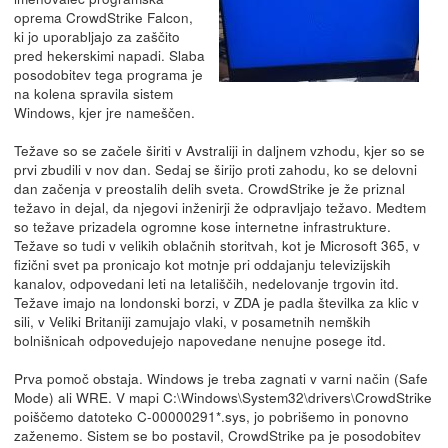
oprema CrowdStrike Falcon,
ki jo uporabljajo za zaščito
pred hekerskimi napadi. Slaba
posodobitev tega programa je
na kolena spravila sistem
Windows, kjer jre nameščen.
Težave so se začele širiti v Avstraliji in daljnem vzhodu, kjer so se
prvi zbudili v nov dan. Sedaj se širijo proti zahodu, ko se delovni
dan začenja v preostalih delih sveta. CrowdStrike je že priznal
težavo in dejal, da njegovi inženirji že odpravljajo težavo. Medtem
so težave prizadela ogromne kose internetne infrastrukture.
Težave so tudi v velikih oblačnih storitvah, kot je Microsoft 365, v
fizični svet pa pronicajo kot motnje pri oddajanju televizijskih
kanalov, odpovedani leti na letališčih, nedelovanje trgovin itd.
Težave imajo na londonski borzi, v ZDA je padla številka za klic v
sili, v Veliki Britaniji zamujajo vlaki, v posametnih nemških
bolnišnicah odpovedujejo napovedane nenujne posege itd.
Prva pomoč obstaja. Windows je treba zagnati v varni način (Safe
Mode) ali WRE. V mapi C:\Windows\System32\drivers\CrowdStrike
poiščemo datoteko C-00000291*.sys, jo pobrišemo in ponovno
zaženemo. Sistem se bo postavil, CrowdStrike pa je posodobitev