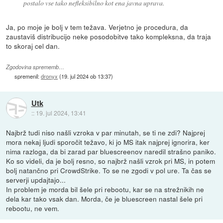
postalo vse tako nefleksibilno kot ena javna uprava.
Ja, po moje je bolj v tem težava. Verjetno je procedura, da
zaustaviš distribucijo neke posodobitve tako kompleksna, da traja
to skoraj cel dan.
Zgodovina sprememb…
spremenil:
dronyx
(
19. jul 2024 ob 13:37
)
Utk
::
19. jul 2024, 13:41
Najbrž tudi niso našli vzroka v par minutah, se ti ne zdi? Najprej
mora nekaj ljudi sporočit težavo, ki jo MS itak najprej ignorira, ker
nima razloga, da bi zarad par bluescreenov naredil strašno paniko.
Ko so videli, da je bolj resno, so najbrž našli vzrok pri MS, in potem
bolj natančno pri CrowdStrike. To se ne zgodi v pol ure. Ta čas se
serverji updajtajo...
In problem je morda bil šele pri rebootu, kar se na strežnikih ne
dela kar tako vsak dan. Morda, če je bluescreen nastal šele pri
rebootu, ne vem.