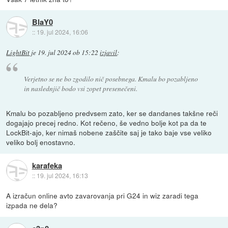
BlaY0
::
19. jul 2024, 16:06
LightBit
je
19. jul 2024 ob 15:22
izjavil
:
Verjetno se ne bo zgodilo nič posebnega. Kmalu bo pozabljeno
in naslednjič bodo vsi zopet presenečeni.
Kmalu bo pozabljeno predvsem zato, ker se dandanes takšne reči
dogajajo precej redno. Kot rečeno, še vedno bolje kot pa da te
LockBit-ajo, ker nimaš nobene zaščite saj je tako baje vse veliko
veliko bolj enostavno.
karafeka
::
19. jul 2024, 16:13
A izračun online avto zavarovanja pri G24 in wiz zaradi tega
izpada ne dela?