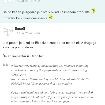
::
19. jul 2024, 14:45
Saj to kar se je zgodilo je čisto v skladu z imenom produkta
crowdstrike - množična stavka
SasoS
::
19. jul 2024, 14:52
...in potem je tukaj še Bitlocker, zato da ne moreš niti z drugega
sistema prit do diska.
Še en komentar iz Reddita:
While we were working on detaching ec2 volumes, mounting
elsewhere, etc. one of the greybeards here just started using
"DEL /F /Q
\\servername\c$\Windows\System32\Drivers\Crowdstrike\C-
00000291*.sys" from a server that was working.
Open a cmd window and do a "ping -t servername". You get 5-6
pings during a reboot cycle. If you are quick you can execute the
other command before the bugcheck happens.