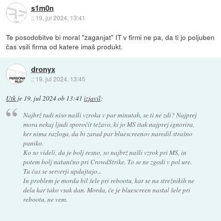
s1m0n
::
19. jul 2024, 13:41
Te posodobitve bi moral "zaganjat" IT v firmi ne pa, da ti jo poljuben
čas vsili firma od katere imaš produkt.
dronyx
::
19. jul 2024, 13:45
Utk
je
19. jul 2024 ob 13:41
izjavil
:
Najbrž tudi niso našli vzroka v par minutah, se ti ne zdi? Najprej
mora nekaj ljudi sporočit težavo, ki jo MS itak najprej ignorira,
ker nima razloga, da bi zarad par bluescreenov naredil strašno
paniko.
Ko so videli, da je bolj resno, so najbrž našli vzrok pri MS, in
potem bolj natančno pri CrowdStrike. To se ne zgodi v pol ure.
Ta čas se serverji updajtajo...
In problem je morda bil šele pri rebootu, kar se na strežnikih ne
dela kar tako vsak dan. Morda, če je bluescreen nastal šele pri
rebootu, ne vem.