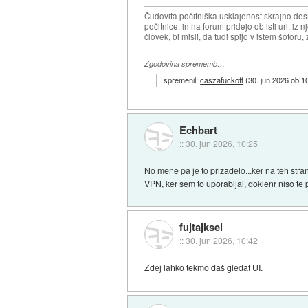
Čudovita počitniška usklajenost skrajno desn
počitnice, in na forum pridejo ob isti uri, iz n
človek, bi misli, da tudi spijo v istem šotoru, z
Zgodovina sprememb…
spremenil:
caszafuckoff
(
30. jun 2026 ob 1
Echbart
::
30. jun 2026, 10:25
No mene pa je to prizadelo...ker na teh stra
VPN, ker sem to uporabljal, doklenr niso te 
fujtajksel
::
30. jun 2026, 10:42
Zdej lahko tekmo daš gledat UI.