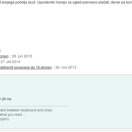
vojega početja služi. Uporabniki morajo za ogled prenosov plačati, denar pa konča
5
 domen
::
26. jun 2015
:
27. okt 2014
ji odstraniti povezave do 16 domen
::
30. nov 2013
 jih ne.
cated between keyboard and chair.
hat you read ...
sojam).