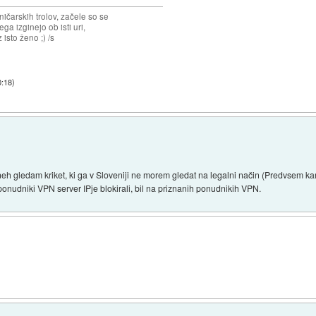
ičarskih trolov, začele so se
jega izginejo ob isti uri,
 isto ženo ;) /s
0:18
)
neh gledam kriket, ki ga v Sloveniji ne morem gledat na legalni način (Predvsem kar
ponudniki VPN server IPje blokirali, bil na priznanih ponudnikih VPN.