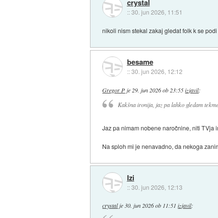
crystal
::
30. jun 2026, 11:51
nikoli nism stekal zakaj gledat folk k se pod
besame
::
30. jun 2026, 12:12
Gregor P
je
29. jun 2026 ob 23:55
izjavil
:
Kakšna ironija, jaz pa lahko gledam tekme 
Jaz pa nimam nobene naročnine, niti TVja in
Na sploh mi je nenavadno, da nekoga zanima
Izi
::
30. jun 2026, 12:13
crystal
je
30. jun 2026 ob 11:51
izjavil
: