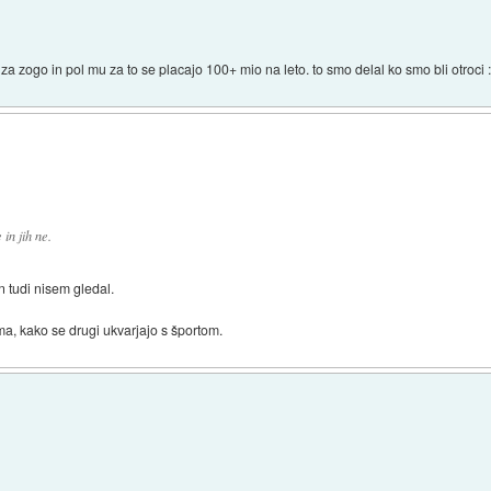
i za zogo in pol mu za to se placajo 100+ mio na leto. to smo delal ko smo bli otroci 
in jih ne.
 tudi nisem gledal.
, kako se drugi ukvarjajo s športom.