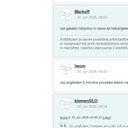
Markoff
::
30. jun 2026, 08:20
Jaz gledam izključno in samo še hidracijske
Antifašizem je danes poslednje pribežališče
in neizprosen boj proti neobstoječemu sovr
in neprofitno najemno stanovanje v središču
twom
::
30. jun 2026, 08:43
Jaz pogledam 5 minutne povzetke tekem nas
klemenSLO
::
30. jun 2026, 08:54
twom
je
30. jun 2026 ob 08:43
izjavil
:
Jaz pogledam 5 minutne povzetke tekem na