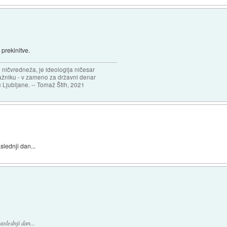
 prekinitve.
 ničvredneža, je ideologija ničesar
ažniku - v zameno za državni denar
 Ljubljane. -- Tomaž Štih, 2021
lednji dan...
slednji dan...