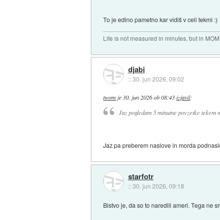
To je edino pametno kar vidiš v celi tekmi :)
Life is not measured in minutes, but in MO
djabi
::
30. jun 2026, 09:02
twom
je
30. jun 2026 ob 08:43
izjavil
:
Jaz pogledam 5 minutne povzetke tekem na
Jaz pa preberem naslove in morda podnaslov
starfotr
::
30. jun 2026, 09:18
Bistvo je, da so to naredili ameri. Tega ne s