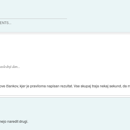
MENTS...
slednji dan...
e člankov, kjer je praviloma napisan rezultat. Vse skupaj traja nekaj sekund, da 
mejo naredit drugi.