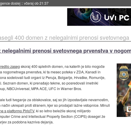
 umetne inteligence
::
včeraj ob 21:23
asegli 400 domen z nelegalnimi prenosi svetovnega
z nelegalnimi prenosi svetovnega prvenstva v nogo
dredilo zaseg
skoraj 400 spletnih domen, na katerih je bilo mogoče
ga nogometnega prvenstva, ki ta mesec poteka v ZDA, Kanadi in
ona sodelovali tudi organi iz Peruja, Bolgarije, Hrvaške, Romunije,
niki. Seznam domen, ki prenašajo tekme, so posredovali imetniki
Group, NBCUniversal, MPA ACE, UFC in Warner Bros.
jale tudi tveganje za obiskovalce, saj so jih izpostavljale nevarnostim,
 način ukrepali proti stranem, kjer so prodajali lažne vstopnice. Minuli
ne s platformo PirloTV
, ki so letno beležile skoraj milijardo
omputer Crime and Intellectual Property Section (CCIPS) dosegel že
larjev za podobna kazniva dejanja.