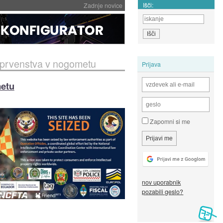
Išči:
Zadnje novice
 prvenstva v nogometu
Prijava
metu
Zapomni si me
nov uporabnik
pozabili geslo?