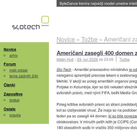
Spletne strani začele streči oglase za agente
Novice
»
Tožbe
»
Američani z
Novice
Američani zasegli 400 domen 
arhiv
Matej Huš
::
29. jun 2026
ob 23:09
Tožbe
Forum
Slo-Tech
- Ameriški pravosodno ministrstvo
je o
mali oglasi
nelegalno spremljati prenose tekem s svetovne
teme zadnjih 24h
Mehiki. V akciji so poleg ameriških organov preg
Članki
Poljske in Kolumbije, kjer so bili nekateri strež
avtorskih pravic, med njimi FIFA, beIN Media 
Zaposlitve
brskaj
Poleg kršitve avtorskih pravic so strani predstavl
Ostalo
kot so izsiljevalski virusi. Že maja so na podoben
pravila
teden pa so zasegli 44 domen,
ki so bile poveza
obiskovalcev. V minulih petih letih je CCIPS (C
180 obsodilnih sodb in vračilo 350 milijonov do