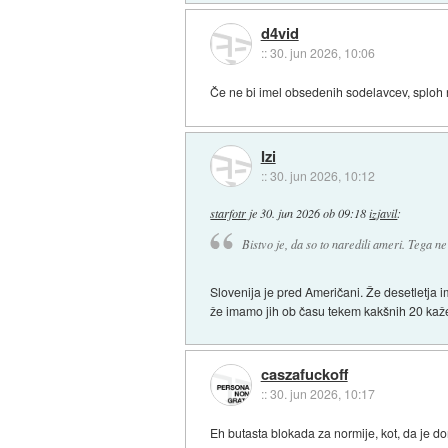
d4vid
::
30. jun 2026, 10:06
Če ne bi imel obsedenih sodelavcev, sploh n
Izi
::
30. jun 2026, 10:12
starfotr
je
30. jun 2026 ob 09:18
izjavil
:
Bistvo je, da so to naredili ameri. Tega ne
Slovenija je pred Američani. Že desetletja 
že imamo jih ob času tekem kakšnih 20 kaže
caszafuckoff
::
30. jun 2026, 10:17
Eh butasta blokada za normije, kot, da je do