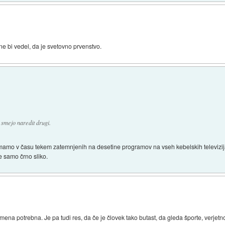
e bi vedel, da je svetovno prvenstvo.
 smejo naredit drugi.
imamo v času tekem zatemnjenih na desetine programov na vseh kebelskih televizijah
 samo črno sliko.
mena potrebna. Je pa tudi res, da če je človek tako butast, da gleda športe, verjetn