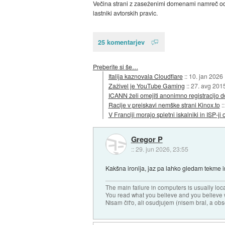
Večina strani z zaseženimi domenami namreč od s
lastniki avtorskih pravic.
25 komentarjev
Preberite si še…
Italija kaznovala Cloudflare
::
10. jan 2026
Zaživel je YouTube Gaming
::
27. avg 201
ICANN želi omejiti anonimno registracijo
Racije v preiskavi nemške strani Kinox.to
:
V Franciji morajo spletni iskalniki in ISP-
Gregor P
::
29. jun 2026, 23:55
Kakšna ironija, jaz pa lahko gledam tekme in
The main failure in computers is usually lo
You read what you believe and you believe w
Nisam čit'o, ali osudjujem (nisem bral, a ob