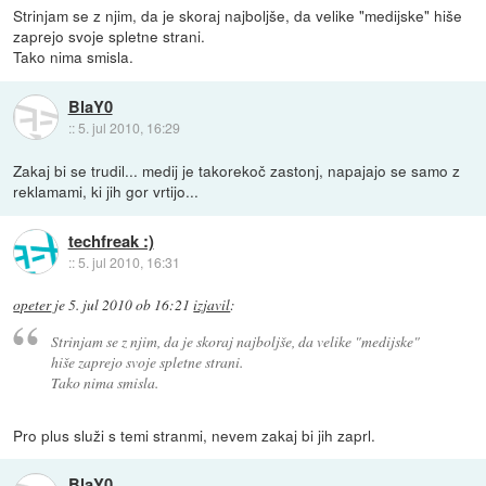
Strinjam se z njim, da je skoraj najboljše, da velike "medijske" hiše
zaprejo svoje spletne strani.
Tako nima smisla.
BlaY0
::
5. jul 2010, 16:29
Zakaj bi se trudil... medij je takorekoč zastonj, napajajo se samo z
reklamami, ki jih gor vrtijo...
techfreak :)
::
5. jul 2010, 16:31
opeter
je
5. jul 2010 ob 16:21
izjavil
:
Strinjam se z njim, da je skoraj najboljše, da velike "medijske"
hiše zaprejo svoje spletne strani.
Tako nima smisla.
Pro plus služi s temi stranmi, nevem zakaj bi jih zaprl.
BlaY0