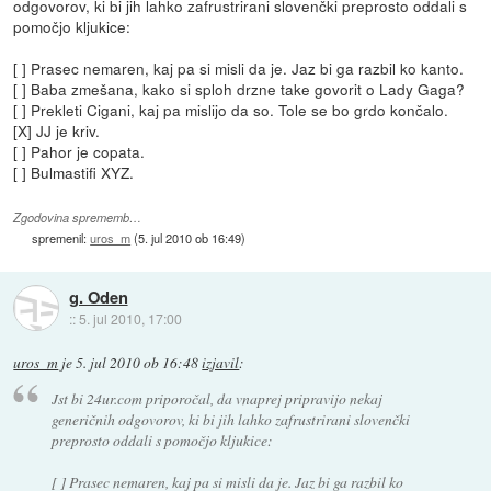
odgovorov, ki bi jih lahko zafrustrirani slovenčki preprosto oddali s
pomočjo kljukice:
[ ] Prasec nemaren, kaj pa si misli da je. Jaz bi ga razbil ko kanto.
[ ] Baba zmešana, kako si sploh drzne take govorit o Lady Gaga?
[ ] Prekleti Cigani, kaj pa mislijo da so. Tole se bo grdo končalo.
[X] JJ je kriv.
[ ] Pahor je copata.
[ ] Bulmastifi XYZ.
Zgodovina sprememb…
spremenil:
uros_m
(
5. jul 2010 ob 16:49
)
g. Oden
::
5. jul 2010, 17:00
uros_m
je
5. jul 2010 ob 16:48
izjavil
:
Jst bi 24ur.com priporočal, da vnaprej pripravijo nekaj
generičnih odgovorov, ki bi jih lahko zafrustrirani slovenčki
preprosto oddali s pomočjo kljukice:
[ ] Prasec nemaren, kaj pa si misli da je. Jaz bi ga razbil ko