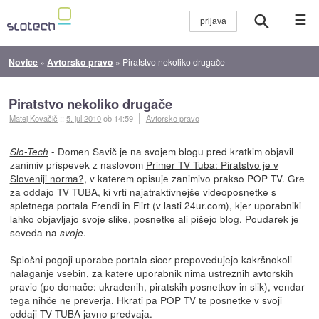
☰
Novice
»
Avtorsko pravo
»
Piratstvo nekoliko drugače
Piratstvo nekoliko drugače
Matej Kovačič
::
5. jul 2010
ob 14:59
Avtorsko pravo
- Domen Savič je na svojem blogu pred kratkim objavil
Slo-Tech
zanimiv prispevek z naslovom
Primer TV Tuba: Piratstvo je v
Sloveniji norma?
, v katerem opisuje zanimivo prakso POP TV. Gre
za oddajo TV TUBA, ki vrti najatraktivnejše videoposnetke s
spletnega portala Frendi in Flirt (v lasti 24ur.com), kjer uporabniki
lahko objavljajo svoje slike, posnetke ali pišejo blog. Poudarek je
seveda na
.
svoje
Splošni pogoji uporabe portala sicer prepovedujejo kakršnokoli
nalaganje vsebin, za katere uporabnik nima ustreznih avtorskih
pravic (po domače: ukradenih, piratskih posnetkov in slik), vendar
tega nihče ne preverja. Hkrati pa POP TV te posnetke v svoji
oddaji TV TUBA javno predvaja.