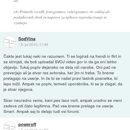
let.
(4) Primerki izvedb, fonogramov, videogramov, rtv-oddaj ali
podatkovnih zbirk in naprave za njihovo reproduciranje se
vzamejo.
SodVina
::
6. jul 2010, 11:49
Čakte jest tukaj neki ne razumem. Ti se logiraš na frendi in flirt in
se strinjaš, da boš uploadal SVOJ video gor in da ga oni lahko
objavijo. Tukaj poptv dejansko ne dela nič narobe. Oni pač ne
preverjajo ali je stvar res avtorska, ker jim ni treba. To breme
prelagajo na userje. In če bi se našel pravi lastnik posnetka, bi
lepo tožil. Ampak ne poptv, temveč uporabnika, ki se je zlagal, da
je stvar njegova.
Sicer neuradno vemo, kam pes taco moli, ampak uradno se meni
zadeva zdi čisto legitimna. Pač vse breme prelaga na userje.
Smart. Ampak saj to delajo tudi vsi forumi.
poweroff
::
6. jul 2010, 11:59