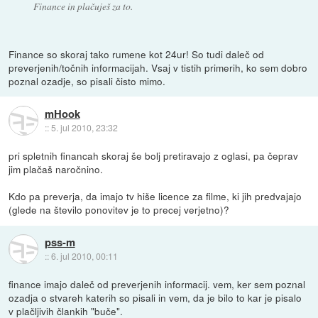
Finance in plačuješ za to.
Finance so skoraj tako rumene kot 24ur! So tudi daleč od
preverjenih/točnih informacijah. Vsaj v tistih primerih, ko sem dobro
poznal ozadje, so pisali čisto mimo.
mHook
::
5. jul 2010, 23:32
pri spletnih financah skoraj še bolj pretiravajo z oglasi, pa čeprav
jim plačaš naročnino.
Kdo pa preverja, da imajo tv hiše licence za filme, ki jih predvajajo
(glede na število ponovitev je to precej verjetno)?
pss-m
::
6. jul 2010, 00:11
finance imajo daleč od preverjenih informacij. vem, ker sem poznal
ozadja o stvareh katerih so pisali in vem, da je bilo to kar je pisalo
v plačljivih člankih "buče".