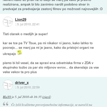
realizirana, ampak bi blo zanimivo nardit podobno stvar in
predvajat za predvajanje zastonj filmov po možnosti najnovejših :D
Lion29
::
5. jul 2010, 22:41
Tisti clanek o medijih je super!
kar se tce pa TV Tbue, pa mi nikakor ni jasno, kako lahko to
pocnejo... se manj pa mi je jasno, kako da pristojni organi ne
ukrepajo
pismo bi bil vesel, da se spravi ena odvetniska firma v ZDA v
skupinsko tozbo za par sto miljonov evrov... da skenslajo za vse
veke vekov ta pro plus
driver_x
::
5. jul 2010, 22:59
BlaY0
je
5. jul 2010 ob 16:35
izjavil
:
Če želiš kvalitetne preverjene/točne informacije, se naročiš na