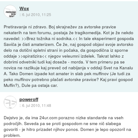
Wox
::
6. jul 2010, 11:25
Pretiravanje ni zdravo. Boj skrajnežev za avtorske pravice
nekaterih na tem forumu, postaja že tragikomedija. Kot je že nekdo
navedel: >>Brez tožnika ni sodnika.<< In tale eksperiment gospoda
Saviča je čisti amaterizem. Če že, naj gospod objavi svoje avtorsko
delo na dotični spletni strani in počaka, da gospodična iz sporne
oddaje >>spiratizira<< njegov veleumni izdelek. Takrat lahko z
dobrimi odvetniki tudi kaj doseže - morda. V tem primeru pa se
novica ne razlikuje kaj preveč od nabijanja v oddaji Svet na Kanalu
A. Tako Domen izpade kot amater in slab pek muffinov (Je tudi za
peko muffinov potrebno plačati avtorske pravice? Kaj pravi gospod
Muffin?), Dule pa ostaja car.
poweroff
::
6. jul 2010, 11:48
Dejstvo je, da ima 24ur.com porazno nizke standarde na vseh
področjih. Seveda pa se proti gospodom ne sme nič slabega
govoriti - je hitro prizadet njihov ponos. Domen je lepo opozoril na
problem.