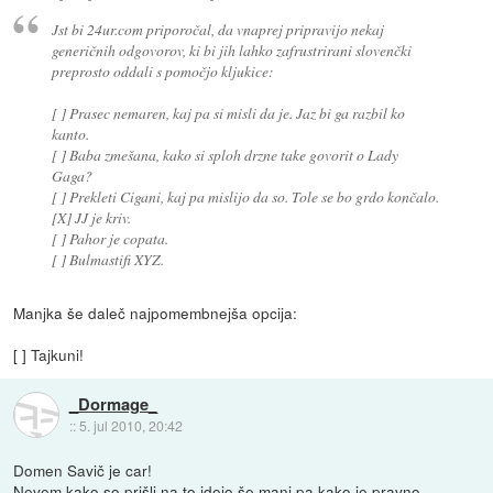
Jst bi 24ur.com priporočal, da vnaprej pripravijo nekaj
generičnih odgovorov, ki bi jih lahko zafrustrirani slovenčki
preprosto oddali s pomočjo kljukice:
[ ] Prasec nemaren, kaj pa si misli da je. Jaz bi ga razbil ko
kanto.
[ ] Baba zmešana, kako si sploh drzne take govorit o Lady
Gaga?
[ ] Prekleti Cigani, kaj pa mislijo da so. Tole se bo grdo končalo.
[X] JJ je kriv.
[ ] Pahor je copata.
[ ] Bulmastifi XYZ.
Manjka še daleč najpomembnejša opcija:
[ ] Tajkuni!
_Dormage_
::
5. jul 2010, 20:42
Domen Savič je car!
Nevem kako so prišli na to idejo še manj pa kako je pravno