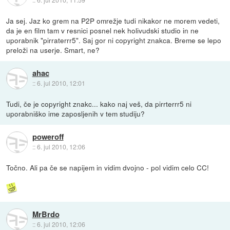
Ja sej. Jaz ko grem na P2P omrežje tudi nikakor ne morem vedeti,
da je en film tam v resnici posnel nek holivudski studio in ne
uporabnik "pirraterrr5". Saj gor ni copyright znakca. Breme se lepo
preloži na userje. Smart, ne?
ahac
::
6. jul 2010, 12:01
Tudi, če je copyright znakc... kako naj veš, da pirrterrr5 ni
uporabniško ime zaposljenih v tem studiju?
poweroff
::
6. jul 2010, 12:06
Točno. Ali pa če se napijem in vidim dvojno - pol vidim celo CC!
MrBrdo
::
6. jul 2010, 12:06