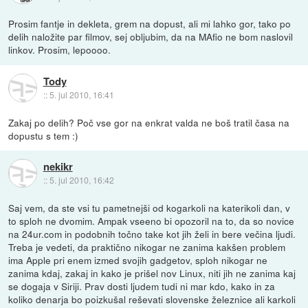
Prosim fantje in dekleta, grem na dopust, ali mi lahko gor, tako po
delih naložite par filmov, sej obljubim, da na MAfio ne bom naslovil
linkov. Prosim, lepoooo.
Tody
::
5. jul 2010, 16:41
Zakaj po delih? Poč vse gor na enkrat valda ne boš tratil časa na
dopustu s tem :)
nekikr
::
5. jul 2010, 16:42
Saj vem, da ste vsi tu pametnejši od kogarkoli na katerikoli dan, v
to sploh ne dvomim. Ampak vseeno bi opozoril na to, da so novice
na 24ur.com in podobnih točno take kot jih želi in bere večina ljudi.
Treba je vedeti, da praktično nikogar ne zanima kakšen problem
ima Apple pri enem izmed svojih gadgetov, sploh nikogar ne
zanima kdaj, zakaj in kako je prišel nov Linux, niti jih ne zanima kaj
se dogaja v Siriji. Prav dosti ljudem tudi ni mar kdo, kako in za
koliko denarja bo poizkušal reševati slovenske železnice ali karkoli