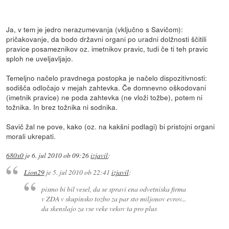
Ja, v tem je jedro nerazumevanja (vključno s Savičom):
pričakovanje, da bodo državni organi po uradni dolžnosti ščitili
pravice posameznikov oz. imetnikov pravic, tudi če ti teh pravic
sploh ne uveljavljajo.
Temeljno načelo pravdnega postopka je načelo dispozitivnosti:
sodišča odločajo v mejah zahtevka. Če domnevno oškodovani
(imetnik pravice) ne poda zahtevka (ne vloži tožbe), potem ni
tožnika. In brez tožnika ni sodnika.
Savič žal ne pove, kako (oz. na kakšni podlagi) bi pristojni organi
morali ukrepati.
680x0
je
6. jul 2010 ob 09:26
izjavil
:
Lion29
je
5. jul 2010 ob 22:41
izjavil
:
pismo bi bil vesel, da se spravi ena odvetniska firma
v ZDA v skupinsko tozbo za par sto miljonov evrov...
da skenslajo za vse veke vekov ta pro plus