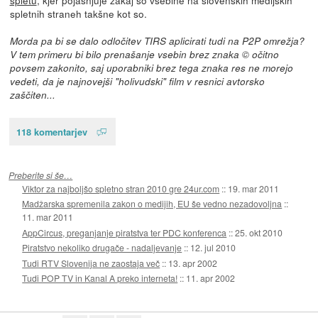
spletnih straneh takšne kot so.
Morda pa bi se dalo odločitev TIRS aplicirati tudi na P2P omrežja?
V tem primeru bi bilo prenašanje vsebin brez znaka © očitno
povsem zakonito, saj uporabniki brez tega znaka res ne morejo
vedeti, da je najnovejši "holivudski" film v resnici avtorsko
zaščiten...
118 komentarjev
Preberite si še…
Viktor za najboljšo spletno stran 2010 gre 24ur.com
::
19. mar 2011
Madžarska spremenila zakon o medijih, EU še vedno nezadovoljna
::
11. mar 2011
AppCircus, preganjanje piratstva ter PDC konferenca
::
25. okt 2010
Piratstvo nekoliko drugače - nadaljevanje
::
12. jul 2010
Tudi RTV Slovenija ne zaostaja več
::
13. apr 2002
Tudi POP TV in Kanal A preko interneta!
::
11. apr 2002