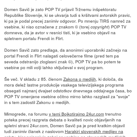
Domen Savič je zato POP TV prijavil Tržnemu inšpektoratu
Republike Slovenije, ki se ukvarja tudi s kršitvami avtorskih pravic,
ki pa je podal precej zanimiv odgovor. Po mnenju TIRS namreč za
vsebine, ki niso označene z znakom © (torej
) POP TV
copyright
domneva, da je avtor v resnici tisti, ki je vsebino objavil na
spletnem portalu Frendi in Flirt.
Domen Savič zato predlaga, da anonimni uporabniki začnejo na
portal Frendi in Flirt nalagati celovečerne filme (pred tem pa
seveda odstranijo zloglasni znak ©), POP TV pa bo potem te
vsebine po mili volji lahko vključeval v svoj program.
Še več. V skladu z 85. členom
Zakona o medijih
, ki določa, da
mora delež lastne produkcije vsakega televizijskega programa
obsegati najmanj dvajset odstotkov dnevnega oddajnega časa, bo
POP TV omenjene vsebine očitno mirno lahko razglasil za "svoje"
in s tem zadostil Zakonu o medijih.
Mimogrede, na forumu
v temi Bojkotirajmo 24ur.com
trenutno
poteka precej razgreta debata o kvaliteti novic objavljenih na
spletni strani 24ur.com, Domen Savič pa je pred kratkim objavil
tudi zanimiv članek z naslovom
Harakiri slovenskih medijev na
spletu
, kjer pojasnjuje zakaj so vsebine na slovenskih medijskih