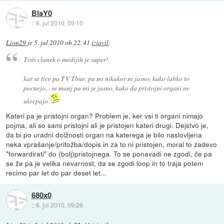
BlaY0
::
6. jul 2010, 09:10
Lion29
je
5. jul 2010 ob 22:41
izjavil
:
Tisti clanek o medijih je super!
kar se tice pa TV Tbue, pa mi nikakor ni jasno, kako lahko to
pocnejo... se manj pa mi je jasno, kako da pristojni organi ne
ukrepajo
Kateri pa je pristojni organ? Problem je, ker vsi ti organi nimajo
pojma, ali so sami pristojni ali je pristojen kateri drugi. Dejstvo je,
da bi po uradni dolžnosti organ na katerega je bilo naslovljena
neka vprašanje/pritožba/dopis in za to ni pristojen, moral to zadevo
"forwardirati" do (bolj)pristojnega. To se ponavadi ne zgodi, če pa
se že pa je velika nevarnost, da se zgodi loop in to traja potem
recimo par let do par deset let...
680x0
::
6. jul 2010, 09:26