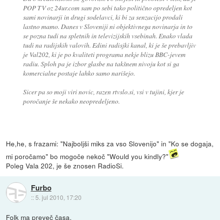
POP TV oz 24ur.com sam po sebi tako politično opredeljen kot
sami novinarji in drugi sodelavci, ki bi za senzacijo prodali
lastno mamo. Danes v Sloveniji ni objektivnega novinarja in to
se pozna tudi na spletnih in televizijskih vsebinah. Enako vlada
tudi na radijskih valovih. Edini radisjki kanal, ki je še prebavljiv
je Val202, ki je po kvaliteti programa nekje blizu BBC-jevem
radiu. Sploh pa je izbor glasbe na takšnem nivoju kot si ga
komercialne postaje lahko samo narišejo.
Sicer pa so moji viri novic, razen rtvslo.si, vsi v tujini, kjer je
poročanje še nekako neopredeljeno.
He,he, s frazami: "Najboljši miks za vso Slovenijo" in "Ko se dogaja,
mi poročamo" bo mogoče nekoč "Would you kindly?"
Poleg Vala 202, je še znosen RadioSi.
Furbo
::
5. jul 2010, 17:20
Folk ma preveč časa.