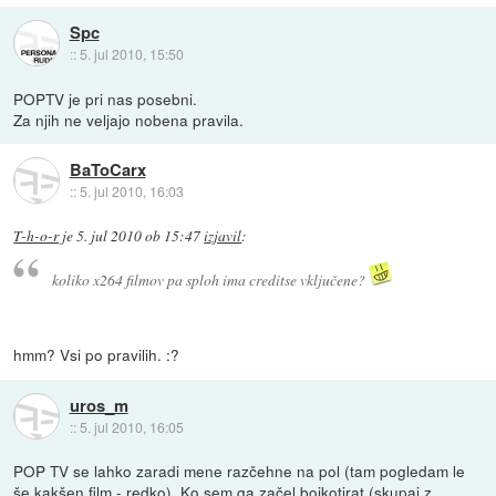
Spc
::
5. jul 2010, 15:50
POPTV je pri nas posebni.
Za njih ne veljajo nobena pravila.
BaToCarx
::
5. jul 2010, 16:03
T-h-o-r
je
5. jul 2010 ob 15:47
izjavil
:
koliko x264 filmov pa sploh ima creditse vključene?
hmm? Vsi po pravilih. :?
uros_m
::
5. jul 2010, 16:05
POP TV se lahko zaradi mene razčehne na pol (tam pogledam le
še kakšen film - redko). Ko sem ga začel bojkotirat (skupaj z