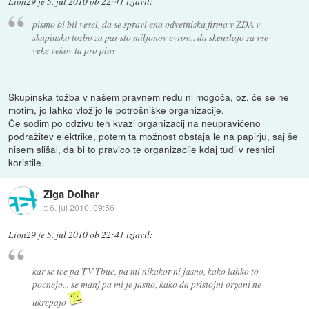
Lion29
je
5. jul 2010 ob 22:41
izjavil
:
pismo bi bil vesel, da se spravi ena odvetniska firma v ZDA v
skupinsko tozbo za par sto miljonov evrov... da skenslajo za vse
veke vekov ta pro plus
Skupinska tožba v našem pravnem redu ni mogoča, oz. če se ne
motim, jo lahko vložijo le potrošniške organizacije.
Če sodim po odzivu teh kvazi organizacij na neupravičeno
podražitev elektrike, potem ta možnost obstaja le na papirju, saj še
nisem slišal, da bi to pravico te organizacije kdaj tudi v resnici
koristile.
Ziga Dolhar
::
6. jul 2010, 09:56
Lion29
je
5. jul 2010 ob 22:41
izjavil
:
kar se tce pa TV Tbue, pa mi nikakor ni jasno, kako lahko to
pocnejo... se manj pa mi je jasno, kako da pristojni organi ne
ukrepajo