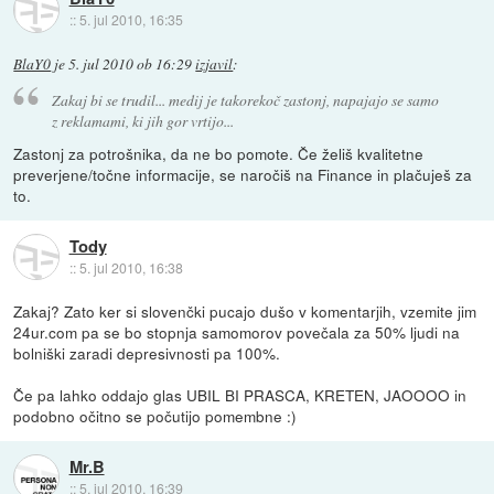
::
5. jul 2010, 16:35
BlaY0
je
5. jul 2010 ob 16:29
izjavil
:
Zakaj bi se trudil... medij je takorekoč zastonj, napajajo se samo
z reklamami, ki jih gor vrtijo...
Zastonj za potrošnika, da ne bo pomote. Če želiš kvalitetne
preverjene/točne informacije, se naročiš na Finance in plačuješ za
to.
Tody
::
5. jul 2010, 16:38
Zakaj? Zato ker si slovenčki pucajo dušo v komentarjih, vzemite jim
24ur.com pa se bo stopnja samomorov povečala za 50% ljudi na
bolniški zaradi depresivnosti pa 100%.
Če pa lahko oddajo glas UBIL BI PRASCA, KRETEN, JAOOOO in
podobno očitno se počutijo pomembne :)
Mr.B
::
5. jul 2010, 16:39