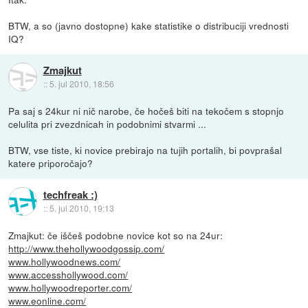
BTW, a so (javno dostopne) kake statistike o distribuciji vrednosti
IQ?
Zmajkut
::
5. jul 2010, 18:56
Pa saj s 24kur ni nič narobe, če hočeš biti na tekočem s stopnjo
celulita pri zvezdnicah in podobnimi stvarmi ...
BTW, vse tiste, ki novice prebirajo na tujih portalih, bi povprašal
katere priporočajo?
techfreak :)
::
5. jul 2010, 19:13
Zmajkut: če iščeš podobne novice kot so na 24ur:
http://www.thehollywoodgossip.com/
www.hollywoodnews.com/
www.accesshollywood.com/
www.hollywoodreporter.com/
www.eonline.com/