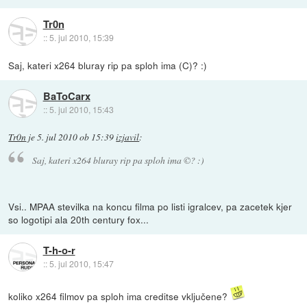
Tr0n
::
5. jul 2010, 15:39
Saj, kateri x264 bluray rip pa sploh ima (C)? :)
BaToCarx
::
5. jul 2010, 15:43
Tr0n
je
5. jul 2010 ob 15:39
izjavil
:
Saj, kateri x264 bluray rip pa sploh ima ©? :)
Vsi.. MPAA stevilka na koncu filma po listi igralcev, pa zacetek kjer
so logotipi ala 20th century fox...
T-h-o-r
::
5. jul 2010, 15:47
koliko x264 filmov pa sploh ima creditse vključene?