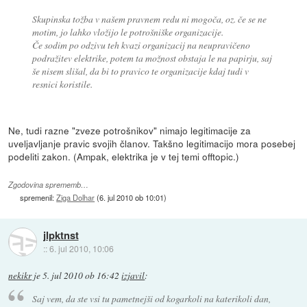
Skupinska tožba v našem pravnem redu ni mogoča, oz. če se ne
motim, jo lahko vložijo le potrošniške organizacije.
Če sodim po odzivu teh kvazi organizacij na neupravičeno
podražitev elektrike, potem ta možnost obstaja le na papirju, saj
še nisem slišal, da bi to pravico te organizacije kdaj tudi v
resnici koristile.
Ne, tudi razne "zveze potrošnikov" nimajo legitimacije za
uveljavljanje pravic svojih članov. Takšno legitimacijo mora posebej
podeliti zakon. (Ampak, elektrika je v tej temi offtopic.)
Zgodovina sprememb…
spremenil:
Ziga Dolhar
(
6. jul 2010 ob 10:01
)
jlpktnst
::
6. jul 2010, 10:06
nekikr
je
5. jul 2010 ob 16:42
izjavil
:
Saj vem, da ste vsi tu pametnejši od kogarkoli na katerikoli dan,