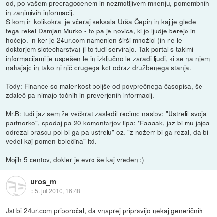
od, po vašem predragocenem in nezmotljivem mnenju, pomembnih
in zanimivih informacij.
S kom in kolikokrat je včeraj seksala Urša Čepin in kaj je glede
tega rekel Damjan Murko - to pa je novica, ki jo ljudje berejo in
hočejo. In ker je 24ur.com namenjen širši množici (in ne le
doktorjem slotecharstva) ji to tudi servirajo. Tak portal s takimi
informacijami je uspešen le in izključno le zaradi ljudi, ki se na njem
nahajajo in tako ni nič drugega kot odraz družbenega stanja.
Tody: Finance so malenkost boljše od povprečnega časopisa, še
zdaleč pa nimajo točnih in preverjenih informacij.
Mr.B: tudi jaz sem že večkrat zasledil recimo naslov: "Ustrelil svoja
partnerko", spodaj pa 20 komentarjev tipa: "Faaaak, jaz bi mu jajca
odrezal prascu pol bi ga pa ustrelu" oz. "z nožem bi ga rezal, da bi
vedel kaj pomen bolečina" itd.
Mojih 5 centov, dokler je evro še kaj vreden :)
uros_m
::
5. jul 2010, 16:48
Jst bi 24ur.com priporočal, da vnaprej pripravijo nekaj generičnih