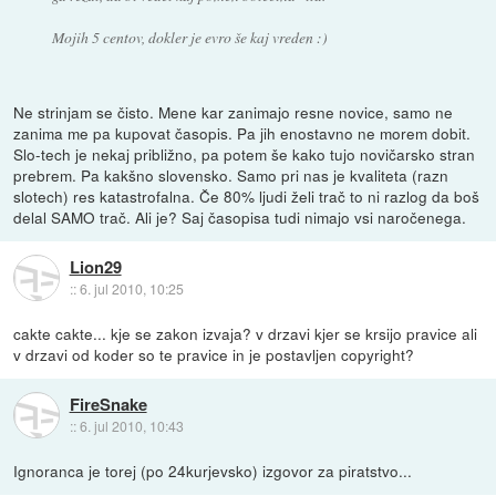
Mojih 5 centov, dokler je evro še kaj vreden :)
Ne strinjam se čisto. Mene kar zanimajo resne novice, samo ne
zanima me pa kupovat časopis. Pa jih enostavno ne morem dobit.
Slo-tech je nekaj približno, pa potem še kako tujo novičarsko stran
prebrem. Pa kakšno slovensko. Samo pri nas je kvaliteta (razn
slotech) res katastrofalna. Če 80% ljudi želi trač to ni razlog da boš
delal SAMO trač. Ali je? Saj časopisa tudi nimajo vsi naročenega.
Lion29
::
6. jul 2010, 10:25
cakte cakte... kje se zakon izvaja? v drzavi kjer se krsijo pravice ali
v drzavi od koder so te pravice in je postavljen copyright?
FireSnake
::
6. jul 2010, 10:43
Ignoranca je torej (po 24kurjevsko) izgovor za piratstvo...