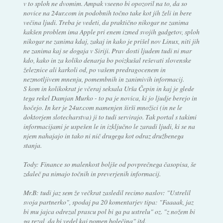
v to sploh ne dvomim. Ampak vseeno bi opozoril na to, da so
novice na 24ur.com in podobnih točno take kot jih želi in bere
večina ljudi. Treba je vedeti, da praktično nikogar ne zanima
kakšen problem ima Apple pri enem izmed svojih gadgetov, sploh
nikogar ne zanima kdaj, zakaj in kako je prišel nov Linux, niti jih
ne zanima kaj se dogaja v Siriji. Prav dosti ljudem tudi ni mar
kdo, kako in za koliko denarja bo poizkušal reševati slovenske
železnice ali karkoli od, po vašem predragocenem in
nezmotljivem mnenju, pomembnih in zanimivih informacij.
S kom in kolikokrat je včeraj seksala Urša Čepin in kaj je glede
tega rekel Damjan Murko - to pa je novica, ki jo ljudje berejo in
hočejo. In ker je 24ur.com namenjen širši množici (in ne le
doktorjem slotecharstva) ji to tudi servirajo. Tak portal s takimi
informacijami je uspešen le in izključno le zaradi ljudi, ki se na
njem nahajajo in tako ni nič drugega kot odraz družbenega
stanja.
Tody: Finance so malenkost boljše od povprečnega časopisa, še
zdaleč pa nimajo točnih in preverjenih informacij.
Mr.B: tudi jaz sem že večkrat zasledil recimo naslov: "Ustrelil
svoja partnerko", spodaj pa 20 komentarjev tipa: "Faaaak, jaz
bi mu jajca odrezal prascu pol bi ga pa ustrelu" oz. "z nožem bi
ga rezal, da bi vedel kaj pomen bolečina" itd.