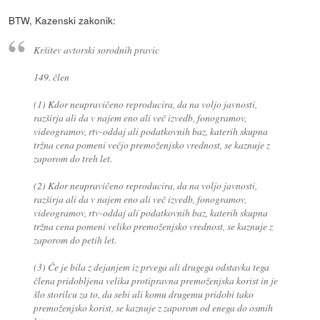
BTW, Kazenski zakonik:
Kršitev avtorski sorodnih pravic
149. člen
(1) Kdor neupravičeno reproducira, da na voljo javnosti,
razširja ali da v najem eno ali več izvedb, fonogramov,
videogramov, rtv-oddaj ali podatkovnih baz, katerih skupna
tržna cena pomeni večjo premoženjsko vrednost, se kaznuje z
zaporom do treh let.
(2) Kdor neupravičeno reproducira, da na voljo javnosti,
razširja ali da v najem eno ali več izvedb, fonogramov,
videogramov, rtv-oddaj ali podatkovnih baz, katerih skupna
tržna cena pomeni veliko premoženjsko vrednost, se kaznuje z
zaporom do petih let.
(3) Če je bila z dejanjem iz prvega ali drugega odstavka tega
člena pridobljena velika protipravna premoženjska korist in je
šlo storilcu za to, da sebi ali komu drugemu pridobi tako
premoženjsko korist, se kaznuje z zaporom od enega do osmih