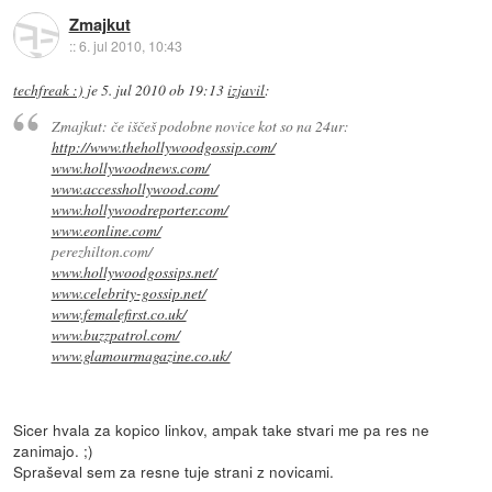
Zmajkut
::
6. jul 2010, 10:43
techfreak :)
je
5. jul 2010 ob 19:13
izjavil
:
Zmajkut: če iščeš podobne novice kot so na 24ur:
http://www.thehollywoodgossip.com/
www.hollywoodnews.com/
www.accesshollywood.com/
www.hollywoodreporter.com/
www.eonline.com/
perezhilton.com/
www.hollywoodgossips.net/
www.celebrity-gossip.net/
www.femalefirst.co.uk/
www.buzzpatrol.com/
www.glamourmagazine.co.uk/
Sicer hvala za kopico linkov, ampak take stvari me pa res ne
zanimajo. ;)
Spraševal sem za resne tuje strani z novicami.