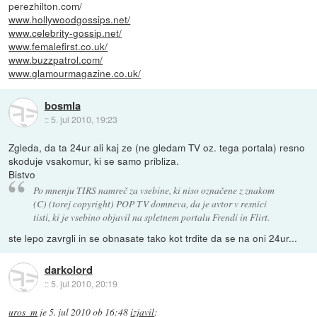
perezhilton.com/
www.hollywoodgossips.net/
www.celebrity-gossip.net/
www.femalefirst.co.uk/
www.buzzpatrol.com/
www.glamourmagazine.co.uk/
bosmla
::
5. jul 2010, 19:23
Zgleda, da ta 24ur ali kaj ze (ne gledam TV oz. tega portala) resno
skoduje vsakomur, ki se samo pribliza.
Bistvo
Po mnenju TIRS namreč za vsebine, ki niso označene z znakom
(C) (torej copyright) POP TV domneva, da je avtor v resnici
tisti, ki je vsebino objavil na spletnem portalu Frendi in Flirt.
ste lepo zavrgli in se obnasate tako kot trdite da se na oni 24ur...
darkolord
::
5. jul 2010, 20:19
uros_m
je
5. jul 2010 ob 16:48
izjavil
: