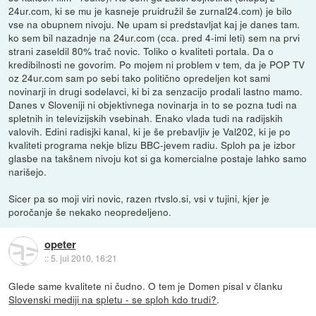
24ur.com, ki se mu je kasneje pruidružil še zurnal24.com) je bilo
vse na obupnem nivoju. Ne upam si predstavljat kaj je danes tam.
ko sem bil nazadnje na 24ur.com (cca. pred 4-imi leti) sem na prvi
strani zaseldil 80% trač novic. Toliko o kvaliteti portala. Da o
kredibilnosti ne govorim. Po mojem ni problem v tem, da je POP TV
oz 24ur.com sam po sebi tako politično opredeljen kot sami
novinarji in drugi sodelavci, ki bi za senzacijo prodali lastno mamo.
Danes v Sloveniji ni objektivnega novinarja in to se pozna tudi na
spletnih in televizijskih vsebinah. Enako vlada tudi na radijskih
valovih. Edini radisjki kanal, ki je še prebavljiv je Val202, ki je po
kvaliteti programa nekje blizu BBC-jevem radiu. Sploh pa je izbor
glasbe na takšnem nivoju kot si ga komercialne postaje lahko samo
narišejo.
Sicer pa so moji viri novic, razen rtvslo.si, vsi v tujini, kjer je
poročanje še nekako neopredeljeno.
opeter
::
5. jul 2010, 16:21
Glede same kvalitete ni čudno. O tem je Domen pisal v članku
Slovenski mediji na spletu - se sploh kdo trudi?
.