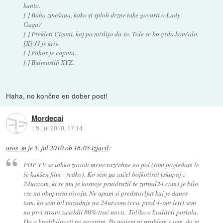
kanto.
[ ] Baba zmešana, kako si sploh drzne take govorit o Lady
Gaga?
[ ] Prekleti Cigani, kaj pa mislijo da so. Tole se bo grdo končalo.
[X] JJ je kriv.
[ ] Pahor je copata.
[ ] Bulmastifi XYZ.
Haha, no končno en dober post!
Mordecai
::
5. jul 2010, 17:14
uros_m
je
5. jul 2010 ob 16:05
izjavil
:
POP TV se lahko zaradi mene razčehne na pol (tam pogledam le
še kakšen film - redko). Ko sem ga začel bojkotirat (skupaj z
24ur.com, ki se mu je kasneje pruidružil še zurnal24.com) je bilo
vse na obupnem nivoju. Ne upam si predstavljat kaj je danes
tam. ko sem bil nazadnje na 24ur.com (cca. pred 4-imi leti) sem
na prvi strani zaseldil 80% trač novic. Toliko o kvaliteti portala.
Da o kredibilnosti ne govorim. Po mojem ni problem v tem, da je