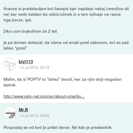
finance si predstavljam kot časopis kjer napišejo nekaj (resnično ali
ne) ker vedo kakšen bo odziv/učinek in s tem vplivajo na razne
trge,borze, ipd.
24ur.com bojkotiram že 2 leti
je pa domen dokazal, da nismo vsi enaki pred zakonom, eni so pač
lahko "pirati"
kivi113
::
6. jul 2010, 03:18
Mislim, da si POPTV to "lahko" dovoli, ker za njim stoji mogočen
lastnik.
http://www.cetv-net.com/en/about-cme/bo...
Mr.B
::
6. jul 2010, 06:55
Povprašaj se od kod je prišel denar. Ne kdo je predsednik.