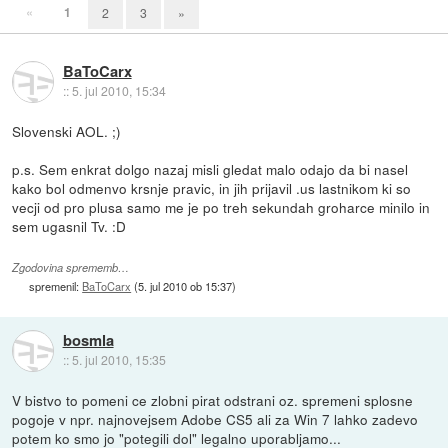
«
1
2
3
»
BaToCarx
::
5. jul 2010, 15:34
Slovenski AOL. ;)
p.s. Sem enkrat dolgo nazaj misli gledat malo odajo da bi nasel
kako bol odmenvo krsnje pravic, in jih prijavil .us lastnikom ki so
vecji od pro plusa samo me je po treh sekundah groharce minilo in
sem ugasnil Tv. :D
Zgodovina sprememb…
spremenil:
BaToCarx
(
5. jul 2010 ob 15:37
)
bosmla
::
5. jul 2010, 15:35
V bistvo to pomeni ce zlobni pirat odstrani oz. spremeni splosne
pogoje v npr. najnovejsem Adobe CS5 ali za Win 7 lahko zadevo
potem ko smo jo "potegili dol" legalno uporabljamo...