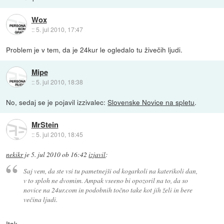
Wox
::
5. jul 2010, 17:47
Problem je v tem, da je 24kur le ogledalo tu živečih ljudi.
Mipe
::
5. jul 2010, 18:38
No, sedaj se je pojavil izzivalec:
Slovenske Novice na spletu
.
MrStein
::
5. jul 2010, 18:45
nekikr
je
5. jul 2010 ob 16:42
izjavil
:
Saj vem, da ste vsi tu pametnejši od kogarkoli na katerikoli dan,
v to sploh ne dvomim. Ampak vseeno bi opozoril na to, da so
novice na 24ur.com in podobnih točno take kot jih želi in bere
večina ljudi.
Itak.