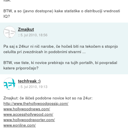
BTW, a so (javno dostopne) kake statistike o distribuciji vrednosti
IQ?
Zmajkut
::
5. jul 2010, 18:56
Pa saj s 24kur ni nič narobe, če hočeš biti na tekočem s stopnjo
celulita pri zvezdnicah in podobnimi stvarmi ...
BTW, vse tiste, ki novice prebirajo na tujih portalih, bi povprašal
katere priporočajo?
techfreak :)
::
5. jul 2010, 19:13
Zmajkut: če iščeš podobne novice kot so na 24ur:
http://www.thehollywoodgossip.com/
www.hollywoodnews.com/
www.accesshollywood.com/
www.hollywoodreporter.com/
www.eonline.com/