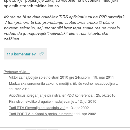
spletnih straneh takšne kot so.
Morda pa bi se dalo odločitev TIRS aplicirati tudi na P2P omrežja?
V tem primeru bi bilo prenašanje vsebin brez znaka © očitno
povsem zakonito, saj uporabniki brez tega znaka res ne morejo
vedeti, da je najnovejši "holivudski" film v resnici avtorsko
zaščiten...
118 komentarjev
Preberite si še…
Viktor za najboljšo spletno stran 2010 gre 24ur.com
::
19. mar 2011
Madžarska spremenila zakon o medijih, EU še vedno nezadovoljna
::
11. mar 2011
AppCircus, preganjanje piratstva ter PDC konferenca
::
25. okt 2010
Piratstvo nekoliko drugače - nadaljevanje
::
12. jul 2010
Tudi RTV Slovenija ne zaostaja več
::
13. apr 2002
Tudi POP TV in Kanal A preko interneta!
::
11. apr 2002