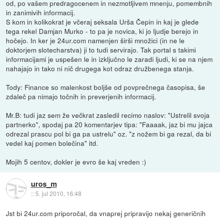
od, po vašem predragocenem in nezmotljivem mnenju, pomembnih
in zanimivih informacij.
S kom in kolikokrat je včeraj seksala Urša Čepin in kaj je glede
tega rekel Damjan Murko - to pa je novica, ki jo ljudje berejo in
hočejo. In ker je 24ur.com namenjen širši množici (in ne le
doktorjem slotecharstva) ji to tudi servirajo. Tak portal s takimi
informacijami je uspešen le in izključno le zaradi ljudi, ki se na njem
nahajajo in tako ni nič drugega kot odraz družbenega stanja.
Tody: Finance so malenkost boljše od povprečnega časopisa, še
zdaleč pa nimajo točnih in preverjenih informacij.
Mr.B: tudi jaz sem že večkrat zasledil recimo naslov: "Ustrelil svoja
partnerko", spodaj pa 20 komentarjev tipa: "Faaaak, jaz bi mu jajca
odrezal prascu pol bi ga pa ustrelu" oz. "z nožem bi ga rezal, da bi
vedel kaj pomen bolečina" itd.
Mojih 5 centov, dokler je evro še kaj vreden :)
uros_m
::
5. jul 2010, 16:48
Jst bi 24ur.com priporočal, da vnaprej pripravijo nekaj generičnih