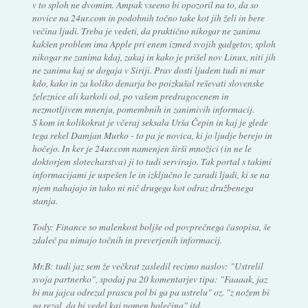
v to sploh ne dvomim. Ampak vseeno bi opozoril na to, da so
novice na 24ur.com in podobnih točno take kot jih želi in bere
večina ljudi. Treba je vedeti, da praktično nikogar ne zanima
kakšen problem ima Apple pri enem izmed svojih gadgetov, sploh
nikogar ne zanima kdaj, zakaj in kako je prišel nov Linux, niti jih
ne zanima kaj se dogaja v Siriji. Prav dosti ljudem tudi ni mar
kdo, kako in za koliko denarja bo poizkušal reševati slovenske
železnice ali karkoli od, po vašem predragocenem in
nezmotljivem mnenju, pomembnih in zanimivih informacij.
S kom in kolikokrat je včeraj seksala Urša Čepin in kaj je glede
tega rekel Damjan Murko - to pa je novica, ki jo ljudje berejo in
hočejo. In ker je 24ur.com namenjen širši množici (in ne le
doktorjem slotecharstva) ji to tudi servirajo. Tak portal s takimi
informacijami je uspešen le in izključno le zaradi ljudi, ki se na
njem nahajajo in tako ni nič drugega kot odraz družbenega
stanja.
Tody: Finance so malenkost boljše od povprečnega časopisa, še
zdaleč pa nimajo točnih in preverjenih informacij.
Mr.B: tudi jaz sem že večkrat zasledil recimo naslov: "Ustrelil
svoja partnerko", spodaj pa 20 komentarjev tipa: "Faaaak, jaz
bi mu jajca odrezal prascu pol bi ga pa ustrelu" oz. "z nožem bi
ga rezal, da bi vedel kaj pomen bolečina" itd.