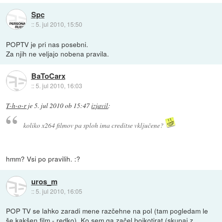
Spc
::
5. jul 2010, 15:50
POPTV je pri nas posebni.
Za njih ne veljajo nobena pravila.
BaToCarx
::
5. jul 2010, 16:03
T-h-o-r
je
5. jul 2010 ob 15:47
izjavil
:
koliko x264 filmov pa sploh ima creditse vključene?
hmm? Vsi po pravilih. :?
uros_m
::
5. jul 2010, 16:05
POP TV se lahko zaradi mene razčehne na pol (tam pogledam le
še kakšen film - redko). Ko sem ga začel bojkotirat (skupaj z