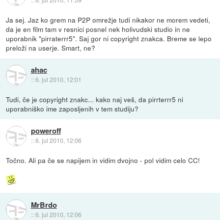
Ja sej. Jaz ko grem na P2P omrežje tudi nikakor ne morem vedeti,
da je en film tam v resnici posnel nek holivudski studio in ne
uporabnik "pirraterrr5". Saj gor ni copyright znakca. Breme se lepo
preloži na userje. Smart, ne?
ahac
::
6. jul 2010, 12:01
Tudi, če je copyright znakc... kako naj veš, da pirrterrr5 ni
uporabniško ime zaposljenih v tem studiju?
poweroff
::
6. jul 2010, 12:06
Točno. Ali pa če se napijem in vidim dvojno - pol vidim celo CC!
MrBrdo
::
6. jul 2010, 12:06