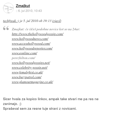
Zmajkut
::
6. jul 2010, 10:43
techfreak :)
je
5. jul 2010 ob 19:13
izjavil
:
Zmajkut: če iščeš podobne novice kot so na 24ur:
http://www.thehollywoodgossip.com/
www.hollywoodnews.com/
www.accesshollywood.com/
www.hollywoodreporter.com/
www.eonline.com/
perezhilton.com/
www.hollywoodgossips.net/
www.celebrity-gossip.net/
www.femalefirst.co.uk/
www.buzzpatrol.com/
www.glamourmagazine.co.uk/
Sicer hvala za kopico linkov, ampak take stvari me pa res ne
zanimajo. ;)
Spraševal sem za resne tuje strani z novicami.