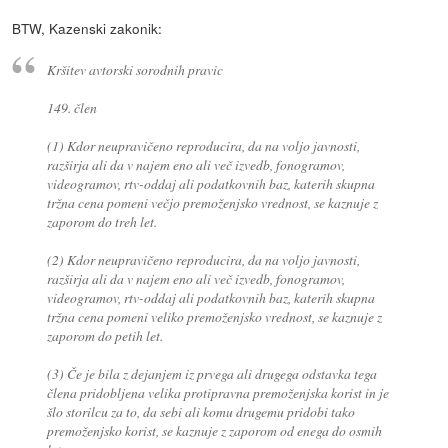
BTW, Kazenski zakonik:
Kršitev avtorski sorodnih pravic
149. člen
(1) Kdor neupravičeno reproducira, da na voljo javnosti,
razširja ali da v najem eno ali več izvedb, fonogramov,
videogramov, rtv-oddaj ali podatkovnih baz, katerih skupna
tržna cena pomeni večjo premoženjsko vrednost, se kaznuje z
zaporom do treh let.
(2) Kdor neupravičeno reproducira, da na voljo javnosti,
razširja ali da v najem eno ali več izvedb, fonogramov,
videogramov, rtv-oddaj ali podatkovnih baz, katerih skupna
tržna cena pomeni veliko premoženjsko vrednost, se kaznuje z
zaporom do petih let.
(3) Če je bila z dejanjem iz prvega ali drugega odstavka tega
člena pridobljena velika protipravna premoženjska korist in je
šlo storilcu za to, da sebi ali komu drugemu pridobi tako
premoženjsko korist, se kaznuje z zaporom od enega do osmih