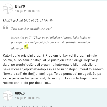
BlaY0
::
6. jul 2010, 09:10
Lion29
je
5. jul 2010 ob 22:41
izjavil
:
Tisti clanek o medijih je super!
kar se tice pa TV Tbue, pa mi nikakor ni jasno, kako lahko to
pocnejo... se manj pa mi je jasno, kako da pristojni organi ne
ukrepajo
Kateri pa je pristojni organ? Problem je, ker vsi ti organi nimajo
pojma, ali so sami pristojni ali je pristojen kateri drugi. Dejstvo je,
da bi po uradni dolžnosti organ na katerega je bilo naslovljena
neka vprašanje/pritožba/dopis in za to ni pristojen, moral to zadevo
"forwardirati" do (bolj)pristojnega. To se ponavadi ne zgodi, če pa
se že pa je velika nevarnost, da se zgodi loop in to traja potem
recimo par let do par deset let...
680x0
::
6. jul 2010, 09:26