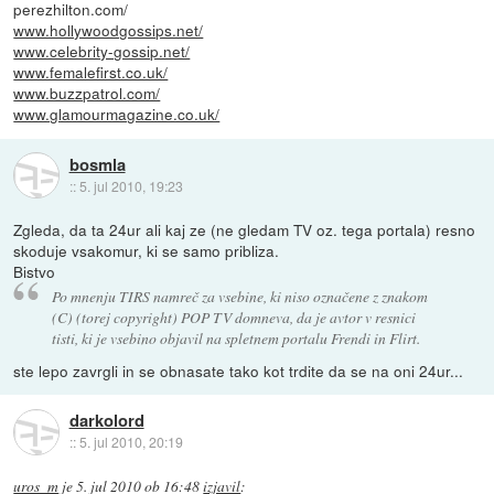
perezhilton.com/
www.hollywoodgossips.net/
www.celebrity-gossip.net/
www.femalefirst.co.uk/
www.buzzpatrol.com/
www.glamourmagazine.co.uk/
bosmla
::
5. jul 2010, 19:23
Zgleda, da ta 24ur ali kaj ze (ne gledam TV oz. tega portala) resno
skoduje vsakomur, ki se samo pribliza.
Bistvo
Po mnenju TIRS namreč za vsebine, ki niso označene z znakom
(C) (torej copyright) POP TV domneva, da je avtor v resnici
tisti, ki je vsebino objavil na spletnem portalu Frendi in Flirt.
ste lepo zavrgli in se obnasate tako kot trdite da se na oni 24ur...
darkolord
::
5. jul 2010, 20:19
uros_m
je
5. jul 2010 ob 16:48
izjavil
: