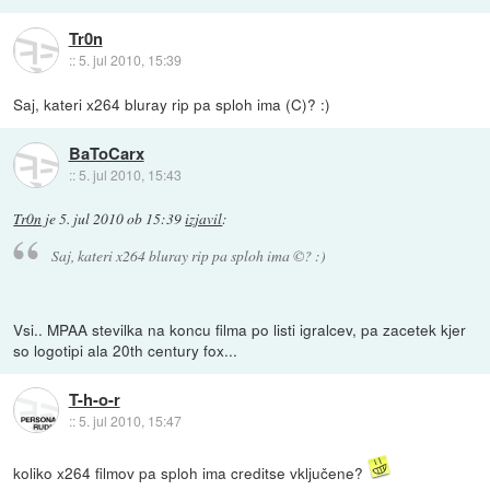
Tr0n
::
5. jul 2010, 15:39
Saj, kateri x264 bluray rip pa sploh ima (C)? :)
BaToCarx
::
5. jul 2010, 15:43
Tr0n
je
5. jul 2010 ob 15:39
izjavil
:
Saj, kateri x264 bluray rip pa sploh ima ©? :)
Vsi.. MPAA stevilka na koncu filma po listi igralcev, pa zacetek kjer
so logotipi ala 20th century fox...
T-h-o-r
::
5. jul 2010, 15:47
koliko x264 filmov pa sploh ima creditse vključene?