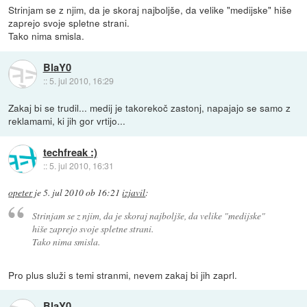
Strinjam se z njim, da je skoraj najboljše, da velike "medijske" hiše
zaprejo svoje spletne strani.
Tako nima smisla.
BlaY0
::
5. jul 2010, 16:29
Zakaj bi se trudil... medij je takorekoč zastonj, napajajo se samo z
reklamami, ki jih gor vrtijo...
techfreak :)
::
5. jul 2010, 16:31
opeter
je
5. jul 2010 ob 16:21
izjavil
:
Strinjam se z njim, da je skoraj najboljše, da velike "medijske"
hiše zaprejo svoje spletne strani.
Tako nima smisla.
Pro plus služi s temi stranmi, nevem zakaj bi jih zaprl.
BlaY0