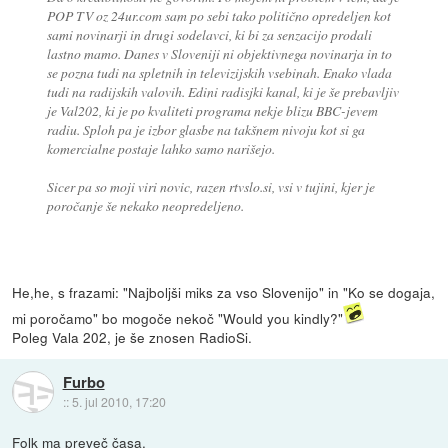
POP TV oz 24ur.com sam po sebi tako politično opredeljen kot
sami novinarji in drugi sodelavci, ki bi za senzacijo prodali
lastno mamo. Danes v Sloveniji ni objektivnega novinarja in to
se pozna tudi na spletnih in televizijskih vsebinah. Enako vlada
tudi na radijskih valovih. Edini radisjki kanal, ki je še prebavljiv
je Val202, ki je po kvaliteti programa nekje blizu BBC-jevem
radiu. Sploh pa je izbor glasbe na takšnem nivoju kot si ga
komercialne postaje lahko samo narišejo.
Sicer pa so moji viri novic, razen rtvslo.si, vsi v tujini, kjer je
poročanje še nekako neopredeljeno.
He,he, s frazami: "Najboljši miks za vso Slovenijo" in "Ko se dogaja,
mi poročamo" bo mogoče nekoč "Would you kindly?"
Poleg Vala 202, je še znosen RadioSi.
Furbo
::
5. jul 2010, 17:20
Folk ma preveč časa.