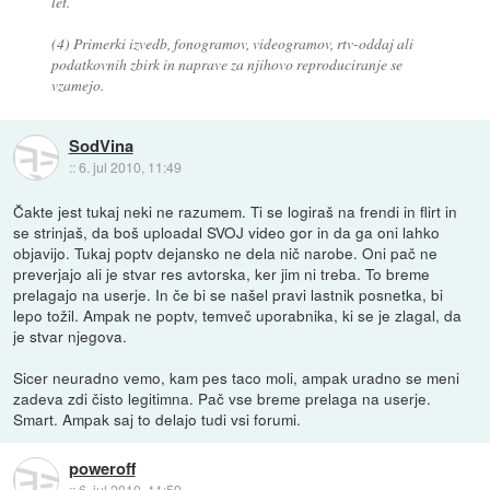
let.
(4) Primerki izvedb, fonogramov, videogramov, rtv-oddaj ali
podatkovnih zbirk in naprave za njihovo reproduciranje se
vzamejo.
SodVina
::
6. jul 2010, 11:49
Čakte jest tukaj neki ne razumem. Ti se logiraš na frendi in flirt in
se strinjaš, da boš uploadal SVOJ video gor in da ga oni lahko
objavijo. Tukaj poptv dejansko ne dela nič narobe. Oni pač ne
preverjajo ali je stvar res avtorska, ker jim ni treba. To breme
prelagajo na userje. In če bi se našel pravi lastnik posnetka, bi
lepo tožil. Ampak ne poptv, temveč uporabnika, ki se je zlagal, da
je stvar njegova.
Sicer neuradno vemo, kam pes taco moli, ampak uradno se meni
zadeva zdi čisto legitimna. Pač vse breme prelaga na userje.
Smart. Ampak saj to delajo tudi vsi forumi.
poweroff
::
6. jul 2010, 11:59