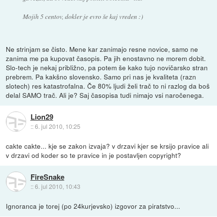
Mojih 5 centov, dokler je evro še kaj vreden :)
Ne strinjam se čisto. Mene kar zanimajo resne novice, samo ne
zanima me pa kupovat časopis. Pa jih enostavno ne morem dobit.
Slo-tech je nekaj približno, pa potem še kako tujo novičarsko stran
prebrem. Pa kakšno slovensko. Samo pri nas je kvaliteta (razn
slotech) res katastrofalna. Če 80% ljudi želi trač to ni razlog da boš
delal SAMO trač. Ali je? Saj časopisa tudi nimajo vsi naročenega.
Lion29
::
6. jul 2010, 10:25
cakte cakte... kje se zakon izvaja? v drzavi kjer se krsijo pravice ali
v drzavi od koder so te pravice in je postavljen copyright?
FireSnake
::
6. jul 2010, 10:43
Ignoranca je torej (po 24kurjevsko) izgovor za piratstvo...