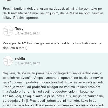
Prosim fantje in dekleta, grem na dopust, ali mi lahko gor, tako po
delih naložite par filmov, sej obljubim, da na MAfio ne bom naslovil
linkov. Prosim, lepoooo.
Tody
::
5. jul 2010, 16:41
Zakaj po delih? Poč vse gor na enkrat valda ne boš tratil časa na
dopustu s tem :)
nekikr
::
5. jul 2010, 16:42
Saj vem, da ste vsi tu pametnejši od kogarkoli na katerikoli dan, v
to sploh ne dvomim. Ampak vseeno bi opozoril na to, da so novice
na 24ur.com in podobnih točno take kot jih želi in bere večina ljudi.
Treba je vedeti, da praktično nikogar ne zanima kakšen problem
ima Apple pri enem izmed svojih gadgetov, sploh nikogar ne
zanima kdaj, zakaj in kako je prišel nov Linux, niti jih ne zanima kaj
se dogaja v Siriji. Prav dosti ljudem tudi ni mar kdo, kako in za
koliko denarja bo poizkušal reševati slovenske železnice ali karkoli