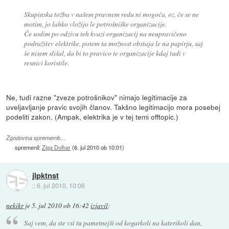
Skupinska tožba v našem pravnem redu ni mogoča, oz. če se ne
motim, jo lahko vložijo le potrošniške organizacije.
Če sodim po odzivu teh kvazi organizacij na neupravičeno
podražitev elektrike, potem ta možnost obstaja le na papirju, saj
še nisem slišal, da bi to pravico te organizacije kdaj tudi v
resnici koristile.
Ne, tudi razne "zveze potrošnikov" nimajo legitimacije za
uveljavljanje pravic svojih članov. Takšno legitimacijo mora posebej
podeliti zakon. (Ampak, elektrika je v tej temi offtopic.)
Zgodovina sprememb…
spremenil:
Ziga Dolhar
(
6. jul 2010 ob 10:01
)
jlpktnst
::
6. jul 2010, 10:06
nekikr
je
5. jul 2010 ob 16:42
izjavil
:
Saj vem, da ste vsi tu pametnejši od kogarkoli na katerikoli dan,