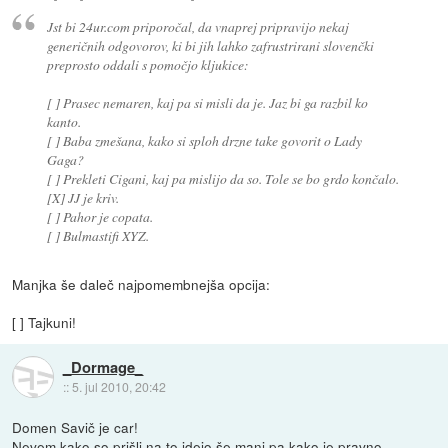
Jst bi 24ur.com priporočal, da vnaprej pripravijo nekaj
generičnih odgovorov, ki bi jih lahko zafrustrirani slovenčki
preprosto oddali s pomočjo kljukice:
[ ] Prasec nemaren, kaj pa si misli da je. Jaz bi ga razbil ko
kanto.
[ ] Baba zmešana, kako si sploh drzne take govorit o Lady
Gaga?
[ ] Prekleti Cigani, kaj pa mislijo da so. Tole se bo grdo končalo.
[X] JJ je kriv.
[ ] Pahor je copata.
[ ] Bulmastifi XYZ.
Manjka še daleč najpomembnejša opcija:
[ ] Tajkuni!
_Dormage_
::
5. jul 2010, 20:42
Domen Savič je car!
Nevem kako so prišli na to idejo še manj pa kako je pravno