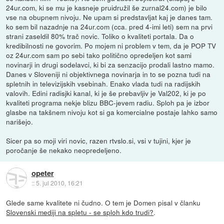
24ur.com, ki se mu je kasneje pruidružil še zurnal24.com) je bilo
vse na obupnem nivoju. Ne upam si predstavljat kaj je danes tam.
ko sem bil nazadnje na 24ur.com (cca. pred 4-imi leti) sem na prvi
strani zaseldil 80% trač novic. Toliko o kvaliteti portala. Da o
kredibilnosti ne govorim. Po mojem ni problem v tem, da je POP TV
oz 24ur.com sam po sebi tako politično opredeljen kot sami
novinarji in drugi sodelavci, ki bi za senzacijo prodali lastno mamo.
Danes v Sloveniji ni objektivnega novinarja in to se pozna tudi na
spletnih in televizijskih vsebinah. Enako vlada tudi na radijskih
valovih. Edini radisjki kanal, ki je še prebavljiv je Val202, ki je po
kvaliteti programa nekje blizu BBC-jevem radiu. Sploh pa je izbor
glasbe na takšnem nivoju kot si ga komercialne postaje lahko samo
narišejo.
Sicer pa so moji viri novic, razen rtvslo.si, vsi v tujini, kjer je
poročanje še nekako neopredeljeno.
opeter
::
5. jul 2010, 16:21
Glede same kvalitete ni čudno. O tem je Domen pisal v članku
Slovenski mediji na spletu - se sploh kdo trudi?
.