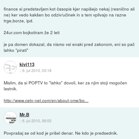
finance si predstavljam kot časopis kjer napišejo nekaj (resnično ali
ne) ker vedo kakšen bo odziv/učinek in s tem vplivajo na razne
trge,borze, ipd.
24ur.com bojkotiram že 2 leti
je pa domen dokazal, da nismo vsi enaki pred zakonom, eni so pač
lahko "pirati"
kivi113
::
6. jul 2010, 03:18
Mislim, da si POPTV to "lahko" dovoli, ker za njim stoji mogočen
lastnik.
http://www.cetv-net.com/en/about-cme/bo...
Mr.B
::
6. jul 2010, 06:55
Povprašaj se od kod je prišel denar. Ne kdo je predsednik.