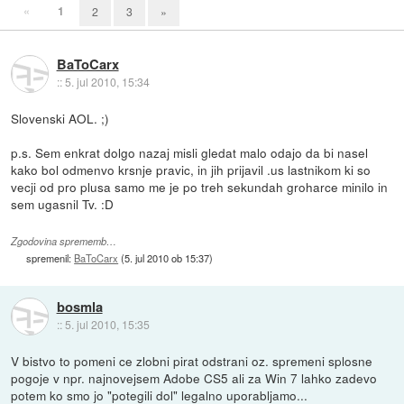
«
1
2
3
»
BaToCarx
::
5. jul 2010, 15:34
Slovenski AOL. ;)
p.s. Sem enkrat dolgo nazaj misli gledat malo odajo da bi nasel
kako bol odmenvo krsnje pravic, in jih prijavil .us lastnikom ki so
vecji od pro plusa samo me je po treh sekundah groharce minilo in
sem ugasnil Tv. :D
Zgodovina sprememb…
spremenil:
BaToCarx
(
5. jul 2010 ob 15:37
)
bosmla
::
5. jul 2010, 15:35
V bistvo to pomeni ce zlobni pirat odstrani oz. spremeni splosne
pogoje v npr. najnovejsem Adobe CS5 ali za Win 7 lahko zadevo
potem ko smo jo "potegili dol" legalno uporabljamo...