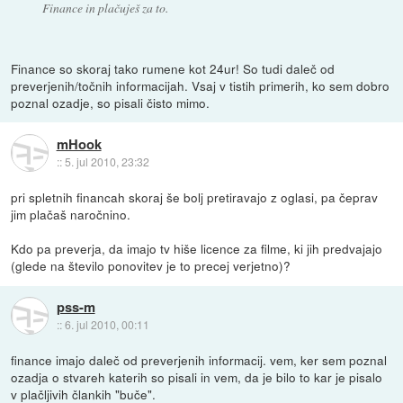
Finance in plačuješ za to.
Finance so skoraj tako rumene kot 24ur! So tudi daleč od
preverjenih/točnih informacijah. Vsaj v tistih primerih, ko sem dobro
poznal ozadje, so pisali čisto mimo.
mHook
::
5. jul 2010, 23:32
pri spletnih financah skoraj še bolj pretiravajo z oglasi, pa čeprav
jim plačaš naročnino.
Kdo pa preverja, da imajo tv hiše licence za filme, ki jih predvajajo
(glede na število ponovitev je to precej verjetno)?
pss-m
::
6. jul 2010, 00:11
finance imajo daleč od preverjenih informacij. vem, ker sem poznal
ozadja o stvareh katerih so pisali in vem, da je bilo to kar je pisalo
v plačljivih člankih "buče".