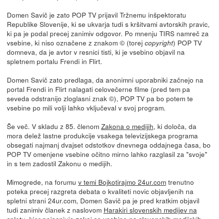
Domen Savič je zato POP TV prijavil Tržnemu inšpektoratu
Republike Slovenije, ki se ukvarja tudi s kršitvami avtorskih pravic,
ki pa je podal precej zanimiv odgovor. Po mnenju TIRS namreč za
vsebine, ki niso označene z znakom © (torej
) POP TV
copyright
domneva, da je avtor v resnici tisti, ki je vsebino objavil na
spletnem portalu Frendi in Flirt.
Domen Savič zato predlaga, da anonimni uporabniki začnejo na
portal Frendi in Flirt nalagati celovečerne filme (pred tem pa
seveda odstranijo zloglasni znak ©), POP TV pa bo potem te
vsebine po mili volji lahko vključeval v svoj program.
Še več. V skladu z 85. členom
Zakona o medijih
, ki določa, da
mora delež lastne produkcije vsakega televizijskega programa
obsegati najmanj dvajset odstotkov dnevnega oddajnega časa, bo
POP TV omenjene vsebine očitno mirno lahko razglasil za "svoje"
in s tem zadostil Zakonu o medijih.
Mimogrede, na forumu
v temi Bojkotirajmo 24ur.com
trenutno
poteka precej razgreta debata o kvaliteti novic objavljenih na
spletni strani 24ur.com, Domen Savič pa je pred kratkim objavil
tudi zanimiv članek z naslovom
Harakiri slovenskih medijev na
spletu
, kjer pojasnjuje zakaj so vsebine na slovenskih medijskih