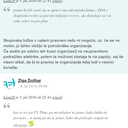
Lion29
je
5. jul 2010 ob 22:41
izjavil
:
pismo bi bil vesel, da se spravi ena odvetniska firma v ZDA v
skupinsko tozbo za par sto miljonov evrov... da skenslajo za vse
veke vekov ta pro plus
Skupinska tožba v našem pravnem redu ni mogoča, oz. če se ne
motim, jo lahko vložijo le potrošniške organizacije.
Če sodim po odzivu teh kvazi organizacij na neupravičeno
podražitev elektrike, potem ta možnost obstaja le na papirju, saj še
nisem slišal, da bi to pravico te organizacije kdaj tudi v resnici
koristile.
Ziga Dolhar
::
6. jul 2010, 09:56
Lion29
je
5. jul 2010 ob 22:41
izjavil
:
kar se tce pa TV Tbue, pa mi nikakor ni jasno, kako lahko to
pocnejo... se manj pa mi je jasno, kako da pristojni organi ne
ukrepajo