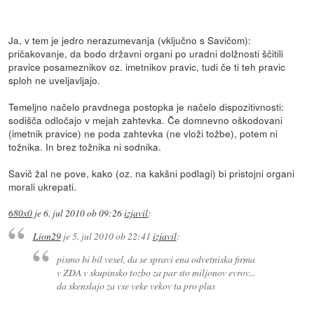
Ja, v tem je jedro nerazumevanja (vključno s Savičom):
pričakovanje, da bodo državni organi po uradni dolžnosti ščitili
pravice posameznikov oz. imetnikov pravic, tudi če ti teh pravic
sploh ne uveljavljajo.
Temeljno načelo pravdnega postopka je načelo dispozitivnosti:
sodišča odločajo v mejah zahtevka. Če domnevno oškodovani
(imetnik pravice) ne poda zahtevka (ne vloži tožbe), potem ni
tožnika. In brez tožnika ni sodnika.
Savič žal ne pove, kako (oz. na kakšni podlagi) bi pristojni organi
morali ukrepati.
680x0
je
6. jul 2010 ob 09:26
izjavil
:
Lion29
je
5. jul 2010 ob 22:41
izjavil
:
pismo bi bil vesel, da se spravi ena odvetniska firma
v ZDA v skupinsko tozbo za par sto miljonov evrov...
da skenslajo za vse veke vekov ta pro plus