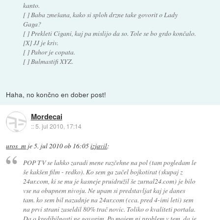
kanto.
[ ] Baba zmešana, kako si sploh drzne take govorit o Lady
Gaga?
[ ] Prekleti Cigani, kaj pa mislijo da so. Tole se bo grdo končalo.
[X] JJ je kriv.
[ ] Pahor je copata.
[ ] Bulmastifi XYZ.
Haha, no končno en dober post!
Mordecai
::
5. jul 2010, 17:14
uros_m
je
5. jul 2010 ob 16:05
izjavil
:
POP TV se lahko zaradi mene razčehne na pol (tam pogledam le
še kakšen film - redko). Ko sem ga začel bojkotirat (skupaj z
24ur.com, ki se mu je kasneje pruidružil še zurnal24.com) je bilo
vse na obupnem nivoju. Ne upam si predstavljat kaj je danes
tam. ko sem bil nazadnje na 24ur.com (cca. pred 4-imi leti) sem
na prvi strani zaseldil 80% trač novic. Toliko o kvaliteti portala.
Da o kredibilnosti ne govorim. Po mojem ni problem v tem, da je