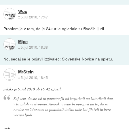
Wox
::
5. jul 2010, 17:47
Problem je v tem, da je 24kur le ogledalo tu živečih ljudi.
Mipe
::
5. jul 2010, 18:38
No, sedaj se je pojavil izzivalec:
Slovenske Novice na spletu
.
MrStein
::
5. jul 2010, 18:45
nekikr
je
5. jul 2010 ob 16:42
izjavil
:
Saj vem, da ste vsi tu pametnejši od kogarkoli na katerikoli dan,
v to sploh ne dvomim. Ampak vseeno bi opozoril na to, da so
novice na 24ur.com in podobnih točno take kot jih želi in bere
večina ljudi.
Itak.