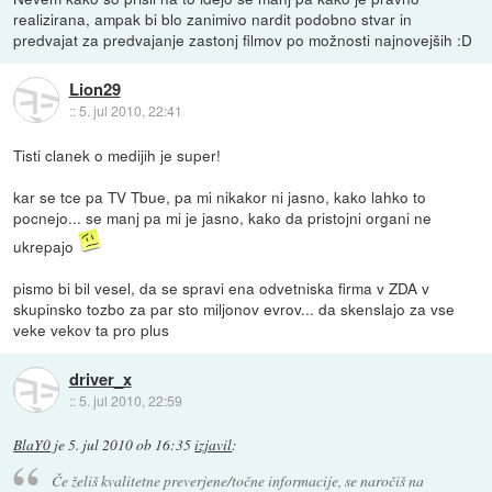
realizirana, ampak bi blo zanimivo nardit podobno stvar in
predvajat za predvajanje zastonj filmov po možnosti najnovejših :D
Lion29
::
5. jul 2010, 22:41
Tisti clanek o medijih je super!
kar se tce pa TV Tbue, pa mi nikakor ni jasno, kako lahko to
pocnejo... se manj pa mi je jasno, kako da pristojni organi ne
ukrepajo
pismo bi bil vesel, da se spravi ena odvetniska firma v ZDA v
skupinsko tozbo za par sto miljonov evrov... da skenslajo za vse
veke vekov ta pro plus
driver_x
::
5. jul 2010, 22:59
BlaY0
je
5. jul 2010 ob 16:35
izjavil
:
Če želiš kvalitetne preverjene/točne informacije, se naročiš na