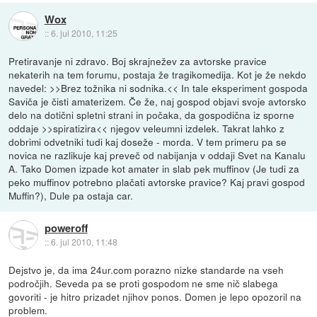
Wox
::
6. jul 2010, 11:25
Pretiravanje ni zdravo. Boj skrajnežev za avtorske pravice
nekaterih na tem forumu, postaja že tragikomedija. Kot je že nekdo
navedel: >>Brez tožnika ni sodnika.<< In tale eksperiment gospoda
Saviča je čisti amaterizem. Če že, naj gospod objavi svoje avtorsko
delo na dotični spletni strani in počaka, da gospodična iz sporne
oddaje >>spiratizira<< njegov veleumni izdelek. Takrat lahko z
dobrimi odvetniki tudi kaj doseže - morda. V tem primeru pa se
novica ne razlikuje kaj preveč od nabijanja v oddaji Svet na Kanalu
A. Tako Domen izpade kot amater in slab pek muffinov (Je tudi za
peko muffinov potrebno plačati avtorske pravice? Kaj pravi gospod
Muffin?), Dule pa ostaja car.
poweroff
::
6. jul 2010, 11:48
Dejstvo je, da ima 24ur.com porazno nizke standarde na vseh
področjih. Seveda pa se proti gospodom ne sme nič slabega
govoriti - je hitro prizadet njihov ponos. Domen je lepo opozoril na
problem.