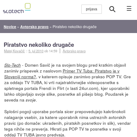
☰
Novice
»
Avtorsko pravo
»
Piratstvo nekoliko drugače
Piratstvo nekoliko drugače
Matej Kovačič
::
5. jul 2010
ob 14:59
Avtorsko pravo
- Domen Savič je na svojem blogu pred kratkim objavil
Slo-Tech
zanimiv prispevek z naslovom
Primer TV Tuba: Piratstvo je v
Sloveniji norma?
, v katerem opisuje zanimivo prakso POP TV. Gre
za oddajo TV TUBA, ki vrti najatraktivnejše videoposnetke s
spletnega portala Frendi in Flirt (v lasti 24ur.com), kjer uporabniki
lahko objavljajo svoje slike, posnetke ali pišejo blog. Poudarek je
seveda na
.
svoje
Splošni pogoji uporabe portala sicer prepovedujejo kakršnokoli
nalaganje vsebin, za katere uporabnik nima ustreznih avtorskih
pravic (po domače: ukradenih, piratskih posnetkov in slik), vendar
tega nihče ne preverja. Hkrati pa POP TV te posnetke v svoji
oddaji TV TUBA javno predvaja.