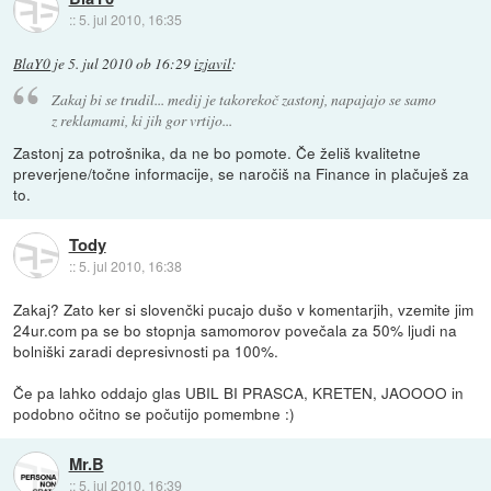
::
5. jul 2010, 16:35
BlaY0
je
5. jul 2010 ob 16:29
izjavil
:
Zakaj bi se trudil... medij je takorekoč zastonj, napajajo se samo
z reklamami, ki jih gor vrtijo...
Zastonj za potrošnika, da ne bo pomote. Če želiš kvalitetne
preverjene/točne informacije, se naročiš na Finance in plačuješ za
to.
Tody
::
5. jul 2010, 16:38
Zakaj? Zato ker si slovenčki pucajo dušo v komentarjih, vzemite jim
24ur.com pa se bo stopnja samomorov povečala za 50% ljudi na
bolniški zaradi depresivnosti pa 100%.
Če pa lahko oddajo glas UBIL BI PRASCA, KRETEN, JAOOOO in
podobno očitno se počutijo pomembne :)
Mr.B
::
5. jul 2010, 16:39