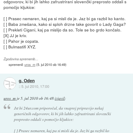
odgovorov, ki bi jih lahko zafrustrirani slovenčki preprosto oddali s
pomočjo kljukice:
[ ] Prasec nemaren, kaj pa si misli da je. Jaz bi ga razbil ko kanto.
[ ] Baba zmešana, kako si sploh drzne take govorit o Lady Gaga?
[ ] Prekleti Cigani, kaj pa mislijo da so. Tole se bo grdo končalo.
[X] JJ je kriv.
[ ] Pahor je copata.
[ ] Bulmastifi XYZ.
Zgodovina sprememb…
spremenil:
uros_m
(
5. jul 2010 ob 16:49
)
g. Oden
::
5. jul 2010, 17:00
uros_m
je
5. jul 2010 ob 16:48
izjavil
:
Jst bi 24ur.com priporočal, da vnaprej pripravijo nekaj
generičnih odgovorov, ki bi jih lahko zafrustrirani slovenčki
preprosto oddali s pomočjo kljukice:
[ ] Prasec nemaren, kaj pa si misli da je. Jaz bi ga razbil ko