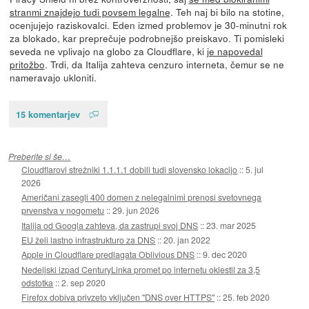
stranmi znajdejo tudi povsem legalne
. Teh naj bi bilo na stotine,
ocenjujejo raziskovalci. Eden izmed problemov je 30-minutni rok
za blokado, kar preprečuje podrobnejšo preiskavo. Ti pomisleki
seveda ne vplivajo na globo za Cloudflare, ki
je napovedal
pritožbo
. Trdi, da Italija zahteva cenzuro interneta, čemur se ne
nameravajo ukloniti.
15 komentarjev
Preberite si še…
Cloudflarovi strežniki 1.1.1.1 dobili tudi slovensko lokacijo
::
5. jul
2026
Američani zasegli 400 domen z nelegalnimi prenosi svetovnega
prvenstva v nogometu
::
29. jun 2026
Italija od Googla zahteva, da zastrupi svoj DNS
::
23. mar 2025
EU želi lastno infrastrukturo za DNS
::
20. jan 2022
Apple in Cloudflare predlagata Oblivious DNS
::
9. dec 2020
Nedeljski izpad CenturyLinka promet po internetu oklestil za 3,5
odstotka
::
2. sep 2020
Firefox dobiva privzeto vključen "DNS over HTTPS"
::
25. feb 2020