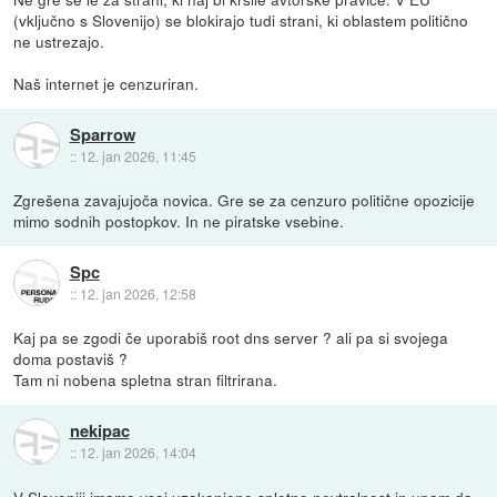
(vključno s Slovenijo) se blokirajo tudi strani, ki oblastem politično
ne ustrezajo.
Naš internet je cenzuriran.
Sparrow
::
12. jan 2026, 11:45
Zgrešena zavajujoča novica. Gre se za cenzuro politične opozicije
mimo sodnih postopkov. In ne piratske vsebine.
Spc
::
12. jan 2026, 12:58
Kaj pa se zgodi če uporabiš root dns server ? ali pa si svojega
doma postaviš ?
Tam ni nobena spletna stran filtrirana.
nekipac
::
12. jan 2026, 14:04
V Sloveniji imamo vsaj uzakonjeno spletno nevtralnost in upam da