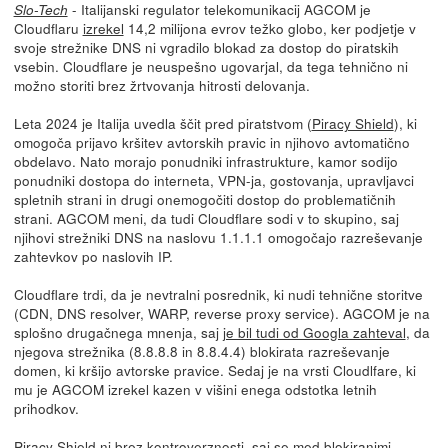
- Italijanski regulator telekomunikacij AGCOM je
Slo-Tech
Cloudflaru
izrekel
14,2 milijona evrov težko globo, ker podjetje v
svoje strežnike DNS ni vgradilo blokad za dostop do piratskih
vsebin. Cloudflare je neuspešno ugovarjal, da tega tehnično ni
možno storiti brez žrtvovanja hitrosti delovanja.
Leta 2024 je Italija uvedla ščit pred piratstvom (
Piracy Shield
), ki
omogoča prijavo kršitev avtorskih pravic in njihovo avtomatično
obdelavo. Nato morajo ponudniki infrastrukture, kamor sodijo
ponudniki dostopa do interneta, VPN-ja, gostovanja, upravljavci
spletnih strani in drugi onemogočiti dostop do problematičnih
strani. AGCOM meni, da tudi Cloudflare sodi v to skupino, saj
njihovi strežniki DNS na naslovu 1.1.1.1 omogočajo razreševanje
zahtevkov po naslovih IP.
Cloudflare trdi, da je nevtralni posrednik, ki nudi tehnične storitve
(CDN, DNS resolver, WARP, reverse proxy service). AGCOM je na
splošno drugačnega mnenja, saj
je bil tudi od Googla zahteval
, da
njegova strežnika (8.8.8.8 in 8.8.4.4) blokirata razreševanje
domen, ki kršijo avtorske pravice. Sedaj je na vrsti Cloudlfare, ki
mu je AGCOM izrekel kazen v višini enega odstotka letnih
prihodkov.
Piracy Shield ni brez kontroverznosti, saj
se med blokiranimi