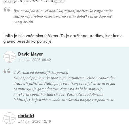
Glugy
je
10. jan 2026 ob 21:18
izjavil
:
Bog ne daj da bi revež dobil kaj zastonj medtem ko korporacije
služijo nepotrebno nesorazmerno velike dobičke in ne dajo nič
nazaj družbi.
Italija je bila začetnica fašizma. To je družbena ureditev, kjer imajo
glavno besedo korporacije.
David Mayer
::
11. jan 2026, 08:42
3. Razlika od današnjih korporacij
Danes pod pojmom "korporacija" razumemo velike mednarodne
družbe. V fašistični Italiji pa je bila "korporacija" državni organ
za upravljanje gospodarstva. Namesto da bi korporacije
narekovale politiko vladi (kot se včasih očita sodobnemu
lobiranju), je fašistična vlada narekovala pogoje gospodarstvu.
darkotri
::
11. jan 2026, 12:19