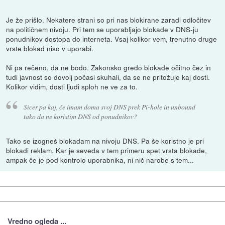
Je že prišlo. Nekatere strani so pri nas blokirane zaradi odločitev
na političnem nivoju. Pri tem se uporabljajo blokade v DNS-ju
ponudnikov dostopa do interneta. Vsaj kolikor vem, trenutno druge
vrste blokad niso v uporabi.
Ni pa rečeno, da ne bodo. Zakonsko gredo blokade očitno čez in
tudi javnost so dovolj počasi skuhali, da se ne pritožuje kaj dosti.
Kolikor vidim, dosti ljudi sploh ne ve za to.
Sicer pa kaj, če imam doma svoj DNS prek Pi-hole in unbound
tako da ne koristim DNS od ponudnikov?
Tako se izogneš blokadam na nivoju DNS. Pa še koristno je pri
blokadi reklam. Kar je seveda v tem primeru spet vrsta blokade,
ampak če je pod kontrolo uporabnika, ni nič narobe s tem...
Vredno ogleda ...