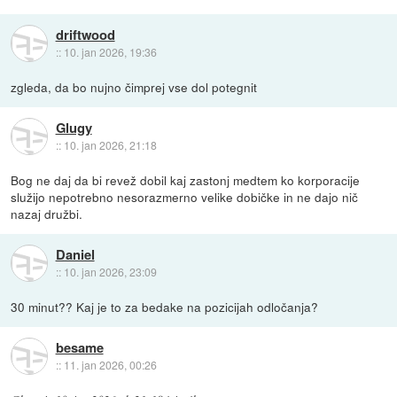
driftwood
::
10. jan 2026, 19:36
zgleda, da bo nujno čimprej vse dol potegnit
Glugy
::
10. jan 2026, 21:18
Bog ne daj da bi revež dobil kaj zastonj medtem ko korporacije
služijo nepotrebno nesorazmerno velike dobičke in ne dajo nič
nazaj družbi.
Daniel
::
10. jan 2026, 23:09
30 minut?? Kaj je to za bedake na pozicijah odločanja?
besame
::
11. jan 2026, 00:26