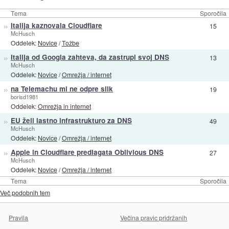
Tema
Sporočila
»
Italija kaznovala Cloudflare
15
McHusch
Oddelek:
Novice
/
Tožbe
»
Italija od Googla zahteva, da zastrupi svoj DNS
13
McHusch
Oddelek:
Novice
/
Omrežja / internet
»
na Telemachu mi ne odpre slik
19
borisd1981
Oddelek:
Omrežja in internet
»
EU želi lastno infrastrukturo za DNS
49
McHusch
Oddelek:
Novice
/
Omrežja / internet
»
Apple in Cloudflare predlagata Oblivious DNS
27
McHusch
Oddelek:
Novice
/
Omrežja / internet
Tema
Sporočila
Več podobnih tem
Pravila
Večina pravic pridržanih