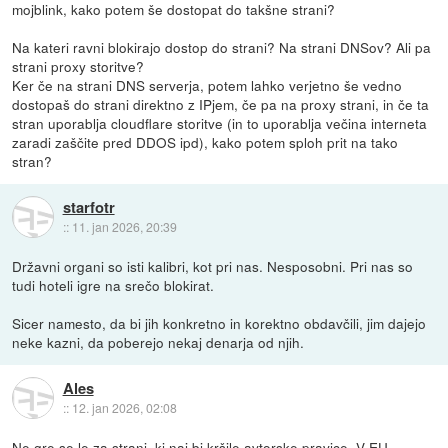
mojblink, kako potem še dostopat do takšne strani?
Na kateri ravni blokirajo dostop do strani? Na strani DNSov? Ali pa
strani proxy storitve?
Ker če na strani DNS serverja, potem lahko verjetno še vedno
dostopaš do strani direktno z IPjem, če pa na proxy strani, in če ta
stran uporablja cloudflare storitve (in to uporablja večina interneta
zaradi zaščite pred DDOS ipd), kako potem sploh prit na tako
stran?
starfotr
::
11. jan 2026, 20:39
Državni organi so isti kalibri, kot pri nas. Nesposobni. Pri nas so
tudi hoteli igre na srečo blokirat.
Sicer namesto, da bi jih konkretno in korektno obdavčili, jim dajejo
neke kazni, da poberejo nekaj denarja od njih.
Ales
::
12. jan 2026, 02:08
Ne gre se le za strani, ki naj bi kršile avtorske pravice. V EU