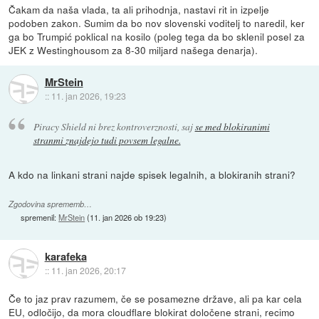
Čakam da naša vlada, ta ali prihodnja, nastavi rit in izpelje
podoben zakon. Sumim da bo nov slovenski voditelj to naredil, ker
ga bo Trumpić poklical na kosilo (poleg tega da bo sklenil posel za
JEK z Westinghousom za 8-30 miljard našega denarja).
MrStein
::
11. jan 2026, 19:23
Piracy Shield ni brez kontroverznosti, saj
se med blokiranimi
stranmi znajdejo tudi povsem legalne.
A kdo na linkani strani najde spisek legalnih, a blokiranih strani?
Zgodovina sprememb…
spremenil:
MrStein
(
11. jan 2026 ob 19:23
)
karafeka
::
11. jan 2026, 20:17
Če to jaz prav razumem, če se posamezne države, ali pa kar cela
EU, odločijo, da mora cloudflare blokirat določene strani, recimo