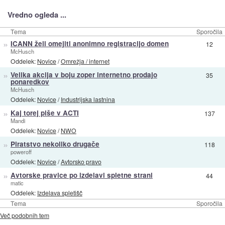
Vredno ogleda ...
Tema
Sporočila
»
ICANN želi omejiti anonimno registracijo domen
12
McHusch
Oddelek:
Novice
/
Omrežja / internet
»
Velika akcija v boju zoper internetno prodajo
35
ponaredkov
McHusch
Oddelek:
Novice
/
Industrijska lastnina
»
Kaj torej piše v ACTI
137
Mandi
Oddelek:
Novice
/
NWO
»
Piratstvo nekoliko drugače
118
poweroff
Oddelek:
Novice
/
Avtorsko pravo
»
Avtorske pravice po izdelavi spletne strani
44
matic
Oddelek:
Izdelava spletišč
Tema
Sporočila
Več podobnih tem