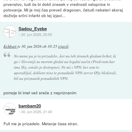
prvenstvo, tudi če bi dobil znesek v vrednosti vstopnice in
potovanja. Mi je moj čas preveč dragocen, četudi nekateri skoraj
doživijo srčni infarkt ob tej izjavi...
Sadou_Eyebe
::
30. jun 2026, 20:55
Echbart
je
30. jun 2026 ob 10:25
izjavil
:
No mene pa je to prizadelo...ker na teh straneh gledam kriket, ki
ga v Sloveniji ne morem gledat na legalni način (Predvsem kar
ima Sky, ostalo je dostopno). Ne mi z VPN, ker sem to
uporabljal, doklenr niso te ponudniki VPN server IPje blokirali,
bil na priznanih ponudnikih VPN.
pomoje bi imel več sreče z nepriznanim
bambam20
::
30. jun 2026, 21:40
Full me je prizadelo. Metanje časa stran.