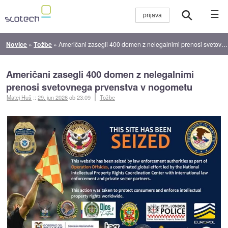
☰
Novice
»
Tožbe
»
Američani zasegli 400 domen z nelegalnimi prenosi svetovnega prvenstva v nogometu
Američani zasegli 400 domen z nelegalnimi
prenosi svetovnega prvenstva v nogometu
Matej Huš
::
29. jun 2026
ob 23:09
Tožbe