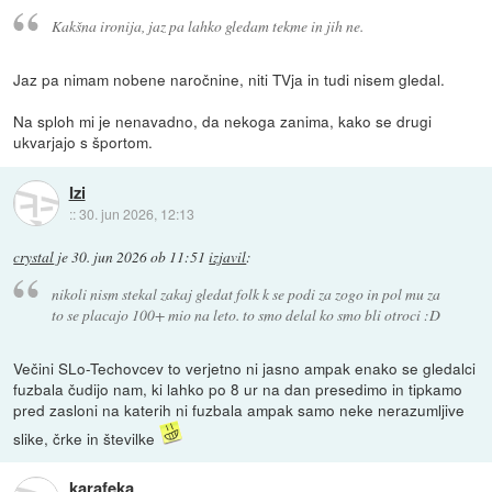
Kakšna ironija, jaz pa lahko gledam tekme in jih ne.
Jaz pa nimam nobene naročnine, niti TVja in tudi nisem gledal.
Na sploh mi je nenavadno, da nekoga zanima, kako se drugi
ukvarjajo s športom.
Izi
::
30. jun 2026, 12:13
crystal
je
30. jun 2026 ob 11:51
izjavil
:
nikoli nism stekal zakaj gledat folk k se podi za zogo in pol mu za
to se placajo 100+ mio na leto. to smo delal ko smo bli otroci :D
Večini SLo-Techovcev to verjetno ni jasno ampak enako se gledalci
fuzbala čudijo nam, ki lahko po 8 ur na dan presedimo in tipkamo
pred zasloni na katerih ni fuzbala ampak samo neke nerazumljive
slike, črke in številke
karafeka