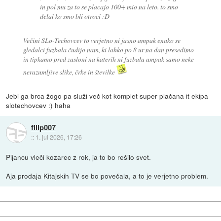
in pol mu za to se placajo 100+ mio na leto. to smo
delal ko smo bli otroci :D
Večini SLo-Techovcev to verjetno ni jasno ampak enako se
gledalci fuzbala čudijo nam, ki lahko po 8 ur na dan presedimo
in tipkamo pred zasloni na katerih ni fuzbala ampak samo neke
nerazumljive slike, črke in številke
Jebi ga brca žogo pa služi več kot komplet super plačana it ekipa
slotechovcev :) haha
filip007
::
1. jul 2026, 17:26
Pijancu vleči kozarec z rok, ja to bo rešilo svet.
Aja prodaja Kitajskih TV se bo povečala, a to je verjetno problem.