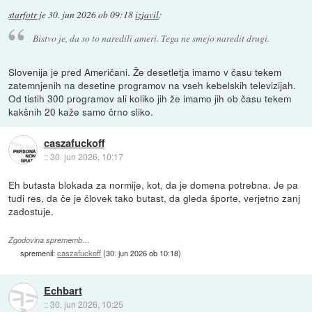
starfotr
je
30. jun 2026 ob 09:18
izjavil
:
Bistvo je, da so to naredili ameri. Tega ne smejo naredit drugi.
Slovenija je pred Američani. Že desetletja imamo v času tekem
zatemnjenih na desetine programov na vseh kebelskih televizijah.
Od tistih 300 programov ali koliko jih že imamo jih ob času tekem
kakšnih 20 kaže samo črno sliko.
caszafuckoff
::
30. jun 2026, 10:17
Eh butasta blokada za normije, kot, da je domena potrebna. Je pa
tudi res, da če je človek tako butast, da gleda športe, verjetno zanj
zadostuje.
Zgodovina sprememb…
spremenil:
caszafuckoff
(
30. jun 2026 ob 10:18
)
Echbart
::
30. jun 2026, 10:25