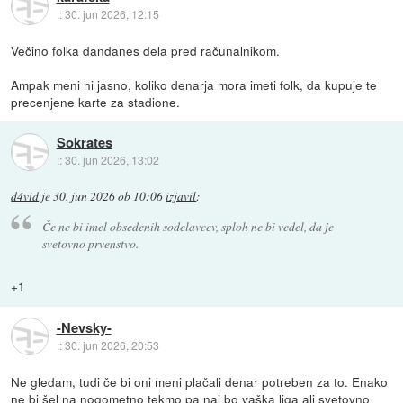
::
30. jun 2026, 12:15
Večino folka dandanes dela pred računalnikom.
Ampak meni ni jasno, koliko denarja mora imeti folk, da kupuje te
precenjene karte za stadione.
Sokrates
::
30. jun 2026, 13:02
d4vid
je
30. jun 2026 ob 10:06
izjavil
:
Če ne bi imel obsedenih sodelavcev, sploh ne bi vedel, da je
svetovno prvenstvo.
+1
-Nevsky-
::
30. jun 2026, 20:53
Ne gledam, tudi če bi oni meni plačali denar potreben za to. Enako
ne bi šel na nogometno tekmo pa naj bo vaška liga ali svetovno