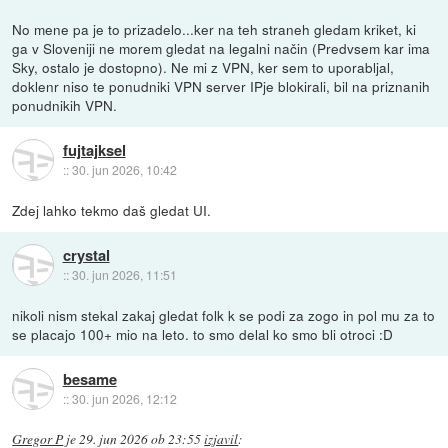
No mene pa je to prizadelo...ker na teh straneh gledam kriket, ki
ga v Sloveniji ne morem gledat na legalni način (Predvsem kar ima
Sky, ostalo je dostopno). Ne mi z VPN, ker sem to uporabljal,
doklenr niso te ponudniki VPN server IPje blokirali, bil na priznanih
ponudnikih VPN.
fujtajksel
::
30. jun 2026, 10:42
Zdej lahko tekmo daš gledat UI.
crystal
::
30. jun 2026, 11:51
nikoli nism stekal zakaj gledat folk k se podi za zogo in pol mu za to
se placajo 100+ mio na leto. to smo delal ko smo bli otroci :D
besame
::
30. jun 2026, 12:12
Gregor P
je
29. jun 2026 ob 23:55
izjavil
: