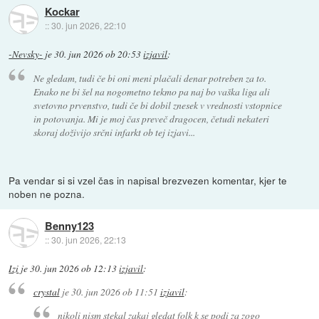
Kockar
::
30. jun 2026, 22:10
-Nevsky-
je
30. jun 2026 ob 20:53
izjavil
:
Ne gledam, tudi če bi oni meni plačali denar potreben za to.
Enako ne bi šel na nogometno tekmo pa naj bo vaška liga ali
svetovno prvenstvo, tudi če bi dobil znesek v vrednosti vstopnice
in potovanja. Mi je moj čas preveč dragocen, četudi nekateri
skoraj doživijo srčni infarkt ob tej izjavi...
Pa vendar si si vzel čas in napisal brezvezen komentar, kjer te
noben ne pozna.
Benny123
::
30. jun 2026, 22:13
Izi
je
30. jun 2026 ob 12:13
izjavil
:
crystal
je
30. jun 2026 ob 11:51
izjavil
:
nikoli nism stekal zakaj gledat folk k se podi za zogo