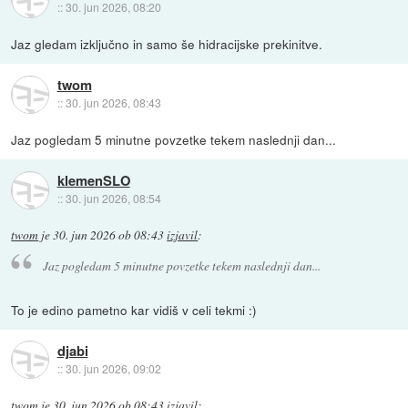
::
30. jun 2026, 08:20
Jaz gledam izključno in samo še hidracijske prekinitve.
twom
::
30. jun 2026, 08:43
Jaz pogledam 5 minutne povzetke tekem naslednji dan...
klemenSLO
::
30. jun 2026, 08:54
twom
je
30. jun 2026 ob 08:43
izjavil
:
Jaz pogledam 5 minutne povzetke tekem naslednji dan...
To je edino pametno kar vidiš v celi tekmi :)
djabi
::
30. jun 2026, 09:02
twom
je
30. jun 2026 ob 08:43
izjavil
: