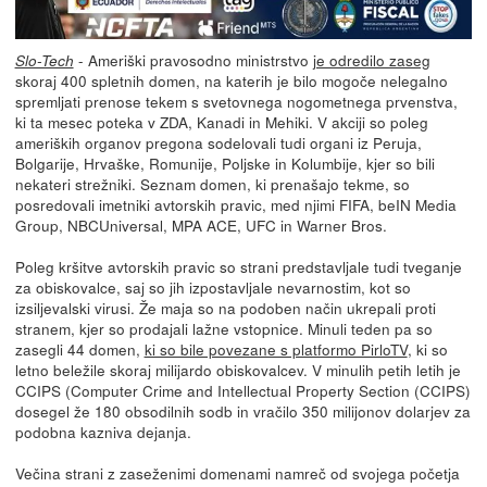
- Ameriški pravosodno ministrstvo
je odredilo zaseg
Slo-Tech
skoraj 400 spletnih domen, na katerih je bilo mogoče nelegalno
spremljati prenose tekem s svetovnega nogometnega prvenstva,
ki ta mesec poteka v ZDA, Kanadi in Mehiki. V akciji so poleg
ameriških organov pregona sodelovali tudi organi iz Peruja,
Bolgarije, Hrvaške, Romunije, Poljske in Kolumbije, kjer so bili
nekateri strežniki. Seznam domen, ki prenašajo tekme, so
posredovali imetniki avtorskih pravic, med njimi FIFA, beIN Media
Group, NBCUniversal, MPA ACE, UFC in Warner Bros.
Poleg kršitve avtorskih pravic so strani predstavljale tudi tveganje
za obiskovalce, saj so jih izpostavljale nevarnostim, kot so
izsiljevalski virusi. Že maja so na podoben način ukrepali proti
stranem, kjer so prodajali lažne vstopnice. Minuli teden pa so
zasegli 44 domen,
ki so bile povezane s platformo PirloTV
, ki so
letno beležile skoraj milijardo obiskovalcev. V minulih petih letih je
CCIPS (Computer Crime and Intellectual Property Section (CCIPS)
dosegel že 180 obsodilnih sodb in vračilo 350 milijonov dolarjev za
podobna kazniva dejanja.
Večina strani z zaseženimi domenami namreč od svojega početja