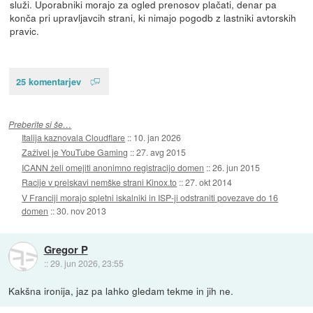
služi. Uporabniki morajo za ogled prenosov plačati, denar pa
konča pri upravljavcih strani, ki nimajo pogodb z lastniki avtorskih
pravic.
25 komentarjev
Preberite si še…
Italija kaznovala Cloudflare
::
10. jan 2026
Zaživel je YouTube Gaming
::
27. avg 2015
ICANN želi omejiti anonimno registracijo domen
::
26. jun 2015
Racije v preiskavi nemške strani Kinox.to
::
27. okt 2014
V Franciji morajo spletni iskalniki in ISP-ji odstraniti povezave do 16
domen
::
30. nov 2013
Gregor P
::
29. jun 2026, 23:55
Kakšna ironija, jaz pa lahko gledam tekme in jih ne.