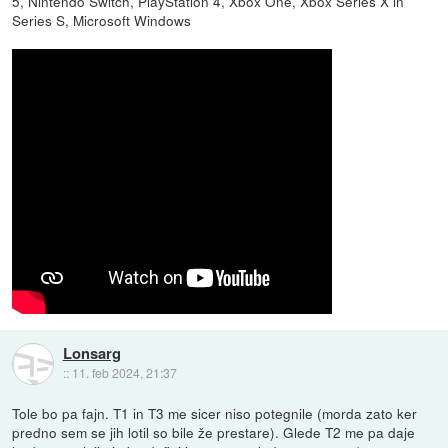
5, Nintendo Switch, PlayStation 4, Xbox One, Xbox Series X in
Series S, Microsoft Windows
Lonsarg
::
11. feb 2024, 21:37
Tole bo pa fajn. T1 in T3 me sicer niso potegnile (morda zato ker
predno sem se jih lotil so bile že prestare). Glede T2 me pa daje