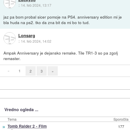
::
14. feb 2024, 13:17
jaz pa bom probal sicer pomoje na PS4. anniversary edition mi je
bla huda na ps2. tko da zna bit da mi bo to tud.
Lonsarg
::
14. feb 2024, 14:02
Ampak Anniversary je dejansko remake. Tile TR1-3 so pa zgolj
remaster.
«
1
2
3
»
Vredno ogleda ...
Tema
Sporočila
»
Tomb Raider 2 - Film
177