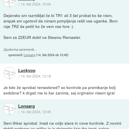
::
14. feb 2024, 10:44
Dejansko sm razmišljal če bi TR1 ali 3 šel probat ko še nism,
ampak sm ugotovil da nimam potrpljenja rešit vse uganke. Bom
raje TR2 še petič ko že vem vse fore :)
Sem za 22EUR dobil na Steamu Remaster.
Zgodovina sprememb…
spremenil:
Lonsarg
(
14. feb 2024 ob 10:45
)
Luckyoo
::
14. feb 2024, 12:18
Je kdo že sprobal remastered? so kontrole pa premikanje bolj
sodobne? k drgač me to kar zanima, saj orginalov nisem igral
Lonsarg
::
14. feb 2024, 12:45
Sem lihkar sprobal. Imaš na voljo stare in nove kontrole. Z novimi
dobiš podporo za miško in je dejansko fajn tko igrat, poleg