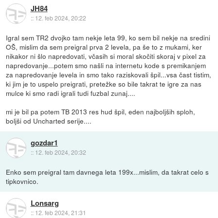
JH84
::
12. feb 2024, 20:22
Igral sem TR2 dvojko tam nekje leta 99, ko sem bil nekje na sredini
OŠ, mislim da sem preigral prva 2 levela, pa še to z mukami, ker
nikakor ni šlo napredovati, včasih si moral skočiti skoraj v pixel za
napredovanje...potem smo našli na internetu kode s premikanjem
za napredovanje levela in smo tako raziskovali špil...vsa čast tistim,
ki jim je to uspelo preigrati, pretežke so bile takrat te igre za nas
mulce ki smo radi igrali tudi fuzbal zunaj....
mi je bil pa potem TB 2013 res hud špil, eden najboljših sploh,
boljši od Uncharted serije....
gozdar1
::
12. feb 2024, 20:32
Enko sem preigral tam davnega leta 199x...mislim, da takrat celo s
tipkovnico.
Lonsarg
::
12. feb 2024, 21:31