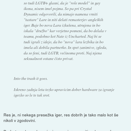
so tudi LGTB+ glasni, da je "role model" in gay
ikona, nisem imel pojma. So pa pri Crystal
Dynamic odgovorili, da nimajo namena vrniti
"tastare" Lare in niti delati remasterjev angleških
iger. Baje bo nova Lara izkušena, utrujena in bo
iskala "družbo" kar verjetno pomeni, da bo delala v
teamu, podobno kot Nate iz Uncharted. Naj bi se
tudi igrali z idejo, da bo "nova" lara lezbika in bo
imela ali dobila partnerko. In spet zanimivo, zgleda,
da so feni, tudi LGTB, večinoma proti. Naj njena
seksualnost ostane čisto privat.
Into the trash it goes.
Iskreno zadnja leta tezko upravicim dober hardware za igranje
iger,ko so le te tak srot.
Res je, ni nekega presežka iger, res dobrih je tako malo kot še
nikoli v zgodovini.