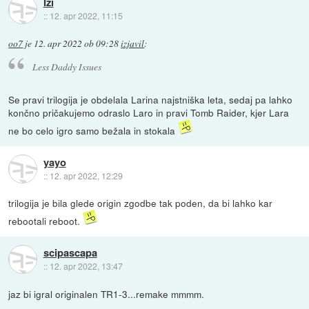
Izi
::
12. apr 2022, 11:15
oo7
je
12. apr 2022 ob 09:28
izjavil
:
Less Daddy Issues
Se pravi trilogija je obdelala Larina najstniška leta, sedaj pa lahko
končno pričakujemo odraslo Laro in pravi Tomb Raider, kjer Lara
ne bo celo igro samo bežala in stokala
yayo
::
12. apr 2022, 12:29
trilogija je bila glede origin zgodbe tak poden, da bi lahko kar
rebootali reboot.
scipascapa
::
12. apr 2022, 13:47
jaz bi igral originalen TR1-3...remake mmmm.