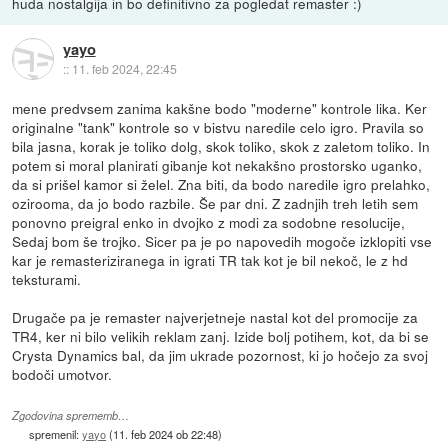
huda nostalgija in bo definitivno za pogledat remaster :)
yayo
::
11. feb 2024, 22:45
mene predvsem zanima kakšne bodo "moderne" kontrole lika. Ker
originalne "tank" kontrole so v bistvu naredile celo igro. Pravila so
bila jasna, korak je toliko dolg, skok toliko, skok z zaletom toliko. In
potem si moral planirati gibanje kot nekakšno prostorsko uganko,
da si prišel kamor si želel. Zna biti, da bodo naredile igro prelahko,
ozirooma, da jo bodo razbile. Še par dni. Z zadnjih treh letih sem
ponovno preigral enko in dvojko z modi za sodobne resolucije,
Sedaj bom še trojko. Sicer pa je po napovedih mogoče izklopiti vse
kar je remasteriziranega in igrati TR tak kot je bil nekoč, le z hd
teksturami.
Drugače pa je remaster najverjetneje nastal kot del promocije za
TR4, ker ni bilo velikih reklam zanj. Izide bolj potihem, kot, da bi se
Crysta Dynamics bal, da jim ukrade pozornost, ki jo hočejo za svoj
bodoči umotvor.
Zgodovina sprememb…
spremenil:
yayo
(
11. feb 2024 ob 22:48
)