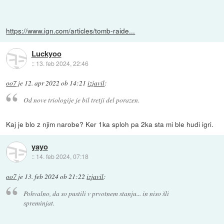
https://www.ign.com/articles/tomb-raide...
Luckyoo
::
13. feb 2024, 22:46
oo7
je
12. apr 2022 ob 14:21
izjavil
:
Od nove triologije je bil tretji del porazen.
Kaj je blo z njim narobe? Ker 1ka sploh pa 2ka sta mi ble hudi igri.
yayo
::
14. feb 2024, 07:18
oo7
je
13. feb 2024 ob 21:22
izjavil
:
Pohvalno, da so pustili v prvotnem stanju... in niso šli
spreminjat.