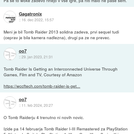
Pa še to woke zadevo rinejo v vse igre, pa niti malo ne paše sem.
Gagatronix
::
16. dec 2022, 15:57
Meni je bil Tomb Raider 2013 solidna zadeva, prvi sequel tudi
(ceprav je bila kamera nadlezna), drugi pa ze ne prevec.
oo7
::
29. jan 2023, 21:31
Tomb Raider Is Getting an Interconnected Universe Through
Games, Film and TV, Courtesy of Amazon
https://wccftech.com/tomb-raider-is-get...
oo7
::
11. feb 2024, 20:27
O Tomb Raiderju 4 trenutno ni novih novic.
Izide pa 14 februarja Tomb Raider I-III Remastered za PlayStation