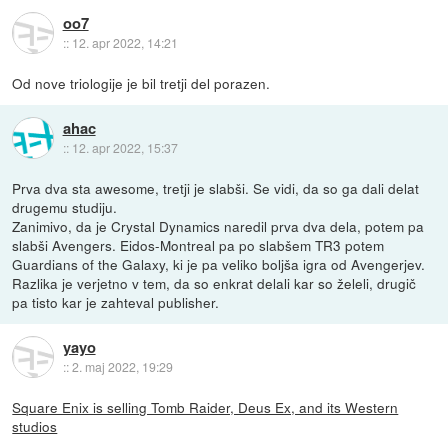
oo7
::
12. apr 2022, 14:21
Od nove triologije je bil tretji del porazen.
ahac
::
12. apr 2022, 15:37
Prva dva sta awesome, tretji je slabši. Se vidi, da so ga dali delat
drugemu studiju.
Zanimivo, da je Crystal Dynamics naredil prva dva dela, potem pa
slabši Avengers. Eidos-Montreal pa po slabšem TR3 potem
Guardians of the Galaxy, ki je pa veliko boljša igra od Avengerjev.
Razlika je verjetno v tem, da so enkrat delali kar so želeli, drugič
pa tisto kar je zahteval publisher.
yayo
::
2. maj 2022, 19:29
Square Enix is selling Tomb Raider, Deus Ex, and its Western
studios