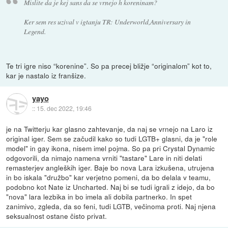
Mislite da je kej sans da se vrnejo h koreninam?
Ker sem res uzival v igtanju TR: Underworld,Anniversary in
Legend.
Te tri igre niso “korenine”. So pa precej bližje “originalom” kot to,
kar je nastalo iz franšize.
yayo
::
15. dec 2022, 19:46
je na Twitterju kar glasno zahtevanje, da naj se vrnejo na Laro iz
original iger. Sem se začudil kako so tudi LGTB+ glasni, da je "role
model" in gay ikona, nisem imel pojma. So pa pri Crystal Dynamic
odgovorili, da nimajo namena vrniti "tastare" Lare in niti delati
remasterjev angleških iger. Baje bo nova Lara izkušena, utrujena
in bo iskala "družbo" kar verjetno pomeni, da bo delala v teamu,
podobno kot Nate iz Uncharted. Naj bi se tudi igrali z idejo, da bo
"nova" lara lezbika in bo imela ali dobila partnerko. In spet
zanimivo, zgleda, da so feni, tudi LGTB, večinoma proti. Naj njena
seksualnost ostane čisto privat.