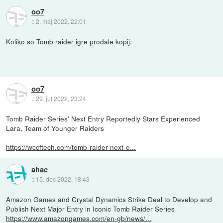
oo7
::
2. maj 2022, 22:01
Koliko so Tomb raider igre prodale kopij.
oo7
::
29. jul 2022, 23:24
Tomb Raider Series' Next Entry Reportedly Stars Experienced
Lara, Team of Younger Raiders
https://wccftech.com/tomb-raider-next-e...
ahac
::
15. dec 2022, 18:43
Amazon Games and Crystal Dynamics Strike Deal to Develop and
Publish Next Major Entry in Iconic Tomb Raider Series
https://www.amazongames.com/en-gb/news/...