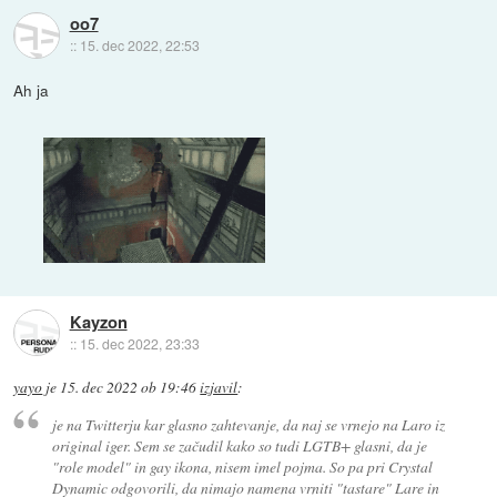
oo7
::
15. dec 2022, 22:53
Ah ja
Kayzon
::
15. dec 2022, 23:33
yayo
je
15. dec 2022 ob 19:46
izjavil
:
je na Twitterju kar glasno zahtevanje, da naj se vrnejo na Laro iz
original iger. Sem se začudil kako so tudi LGTB+ glasni, da je
"role model" in gay ikona, nisem imel pojma. So pa pri Crystal
Dynamic odgovorili, da nimajo namena vrniti "tastare" Lare in