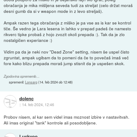
obračanja je mika mišljena seveda tudi za streljat (celo držat moraš
desni gumb da si v weapon mode in z levo streljaš).
Ampak razen tega obračanja z miško je pa vse as is kar se kontrol
tiče. Še vedno je Lara lesena in lahko v prepad padeš če namesto
rikverc tipke probaš z hojo zvozit okoli prepada :). Tak da je zlo
nostalgičen experiance :)
Vidim pa da je neki nov "Dead Zone" setting, nisem še uspel čisto
zgruntat, ampak ugibam da to pomeni da če to povečaš imaš več
fore kako blizu prepada moraš jump stisnit da je uspešen skok.
Zgodovina sprememb…
spremenil:
Lonsarg
(
14. feb 2024 ob 12:48
)
dolenc
::
14. feb 2024, 12:46
Probov nisem, al kar sem videl imas moznost izbire v nastavitvah.
Ali imas original "tank" kontrole ali posodobljene.
Luckyoo