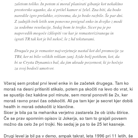
zaletom toliko. In potem si moral planirati gibanje kot nekakšno
prostorsko uganko, da si prišel kamor si želel. Zna biti, da bodo
naredile igro prelahko, ozirooma, da jo bodo razbile. Še par dni.
Z zadnjih treh letih sem ponovno preigral enko in dvojko z modi
za sodobne resolucije, Sedaj bom še trojko. Sicer pa je po
napovedih mogoče izklopiti vse kar je remasteriziranega in
igrati TR tak kot je bil nekoč, le z hd teksturami.
Drugače pa je remaster najverjetneje nastal kot del promocije za
TR4, ker ni bilo velikih reklam zanj. Izide bolj potihem, kot, da
bi se Crysta Dynamics bal, da jim ukrade pozornost, ki jo hočejo
za svoj bodoči umotvor.
Včeraj sem probal prvi level enke in še začetek drugega. Tam ko
moraš na desni pritisniti stikalo, potem pa skočiti na levo do vrat, ki
se spustijo čez kakšne pol minute, sem moral ponoviti še 2x, ker
moraš ravno pravi čas odskočiti. Ali pa tam kjer je secret kjer dobiš
health in moraš odskočiti iz klančine.
Sicer je bila pa ta mehanika verjetno zastarela že ob izidu štirice.
Če se prav spomnim opisov iz Jokerja, so tam to grajali povsem
možno da celo že pri trojki. No sedaj je pa to še 25 let kasneje.
Drugi level je bil pa v demo, ampak takrat, leta 1996 pri 11 letih, še