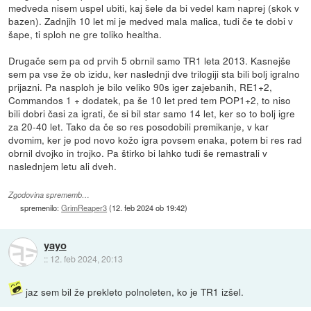
medveda nisem uspel ubiti, kaj šele da bi vedel kam naprej (skok v
bazen). Zadnjih 10 let mi je medved mala malica, tudi če te dobi v
šape, ti sploh ne gre toliko healtha.
Drugače sem pa od prvih 5 obrnil samo TR1 leta 2013. Kasnejše
sem pa vse že ob izidu, ker naslednji dve trilogiji sta bili bolj igralno
prijazni. Pa nasploh je bilo veliko 90s iger zajebanih, RE1+2,
Commandos 1 + dodatek, pa še 10 let pred tem POP1+2, to niso
bili dobri časi za igrati, če si bil star samo 14 let, ker so to bolj igre
za 20-40 let. Tako da če so res posodobili premikanje, v kar
dvomim, ker je pod novo kožo igra povsem enaka, potem bi res rad
obrnil dvojko in trojko. Pa štirko bi lahko tudi še remastrali v
naslednjem letu ali dveh.
Zgodovina sprememb…
spremenilo:
GrimReaper3
(
12. feb 2024 ob 19:42
)
yayo
::
12. feb 2024, 20:13
jaz sem bil že prekleto polnoleten, ko je TR1 izšel.