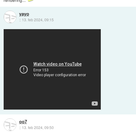
rendering...
yayo
::
13. feb 2024, 09:15
oo7
::
13. feb 2024, 09:50