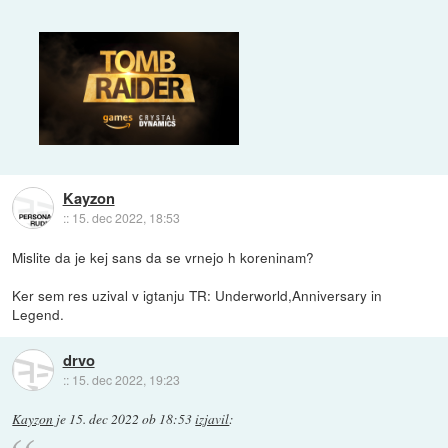
Kayzon
::
15. dec 2022, 18:53
Mislite da je kej sans da se vrnejo h koreninam?
Ker sem res uzival v igtanju TR: Underworld,Anniversary in
Legend.
drvo
::
15. dec 2022, 19:23
Kayzon
je
15. dec 2022 ob 18:53
izjavil
: