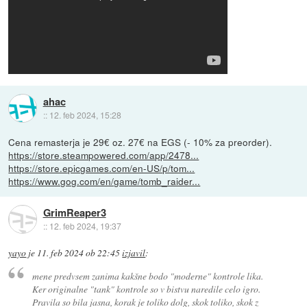
ahac
::
12. feb 2024, 15:28
Cena remasterja je 29€ oz. 27€ na EGS (- 10% za preorder).
https://store.steampowered.com/app/2478...
https://store.epicgames.com/en-US/p/tom...
https://www.gog.com/en/game/tomb_raider...
GrimReaper3
::
12. feb 2024, 19:37
yayo
je
11. feb 2024 ob 22:45
izjavil
:
mene predvsem zanima kakšne bodo "moderne" kontrole lika.
Ker originalne "tank" kontrole so v bistvu naredile celo igro.
Pravila so bila jasna, korak je toliko dolg, skok toliko, skok z