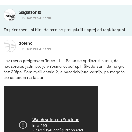
Gagatronix
::
12. feb 2024, 15:06
Za pricakovati bi bilo, da smo se premaknili naprej od tank kontrol.
dolenc
::
12. feb 2024, 15:22
Jaz ravno preigravam Tomb III.... Pa ko se sprijazniš s tem, da
nadzoruješ jadrnico, je v resnici super špil. Škoda sam, da ne gre
čez 30fps. Sem mislil ostale 2, s posodobljeno verzijo, pa mogoče
clo ostanem na tastari.