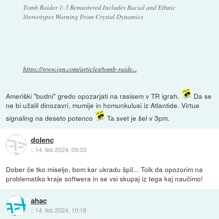
Tomb Raider 1-3 Remastered Includes Racial and Ethnic
Stereotypes Warning From Crystal Dynamics
https://www.ign.com/articles/tomb-raide...
Ameriški "budni" gredo opozarjati na rasisem v TR igrah.
Da se
ne bi užalil dinozavri, mumije in homunkulusi iz Atlantide. Virtue
signaling na deseto potenco
Ta svet je šel v 3pm.
dolenc
::
14. feb 2024, 09:33
Dober če tko miseljo, bom kar ukradu špil... Tolk da opozorim na
problematiko kraje softwera in se vsi skupaj iz tega kaj naučimo!
ahac
::
14. feb 2024, 10:18