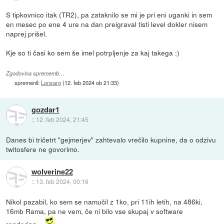
S tipkovnico itak (TR2), pa zataknilo se mi je pri eni uganki in sem
en mesec po ene 4 ure na dan preigraval tisti level dokler nisem
naprej prišel.
Kje so ti časi ko sem še imel potrpljenje za kaj takega :)
Zgodovina sprememb…
spremenil:
Lonsarg
(
12. feb 2024 ob 21:33
)
gozdar1
::
12. feb 2024, 21:45
Danes bi tričetrt "gejmerjev" zahtevalo vrečilo kupnine, da o odzivu
twitosfere ne govorimo.
wolverine22
::
13. feb 2024, 00:16
Nikol pazabil, ko sem se namučil z 1ko, pri 11ih letih, na 486ki,
16mb Rama, pa ne vem, če ni bilo vse skupaj v software