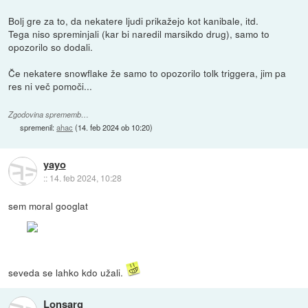
Bolj gre za to, da nekatere ljudi prikažejo kot kanibale, itd.
Tega niso spreminjali (kar bi naredil marsikdo drug), samo to
opozorilo so dodali.
Če nekatere snowflake že samo to opozorilo tolk triggera, jim pa
res ni več pomoči...
Zgodovina sprememb…
spremenil:
ahac
(
14. feb 2024 ob 10:20
)
yayo
::
14. feb 2024, 10:28
sem moral googlat
seveda se lahko kdo užali.
Lonsarg