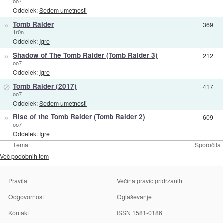
oo7
Oddelek:
Sedem umetnosti
»
Tomb Raider
369
Tr0n
Oddelek:
Igre
»
Shadow of The Tomb Raider (Tomb Raider 3)
212
oo7
Oddelek:
Igre
⊘
Tomb Raider (2017)
417
oo7
Oddelek:
Sedem umetnosti
»
Rise of the Tomb Raider (Tomb Raider 2)
609
oo7
Oddelek:
Igre
Tema
Sporočila
Več podobnih tem
Pravila
Večina pravic pridržanih
Odgovornost
Oglaševanje
Kontakt
ISSN 1581-0186