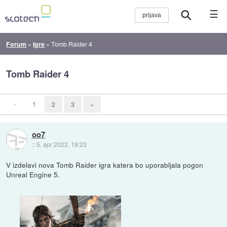
☰
Forum
»
Igre
»
Tomb Raider 4
Tomb Raider 4
«
1
2
3
»
oo7
::
5. apr 2022, 19:23
V izdelavi nova Tomb Raider igra katera bo uporabljala pogon
Unreal Engine 5.