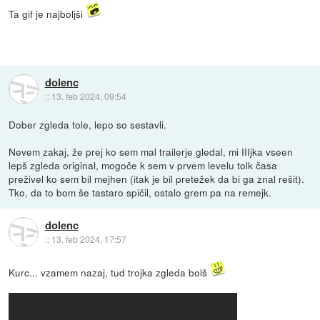
Ta gif je najboljši
dolenc
::
13. feb 2024, 09:54
Dober zgleda tole, lepo so sestavli.
Nevem zakaj, že prej ko sem mal trailerje gledal, mi IIIjka vseen
lepš zgleda original, mogoče k sem v prvem levelu tolk časa
preživel ko sem bil mejhen (itak je bil pretežek da bi ga znal rešit).
Tko, da to bom še tastaro spičil, ostalo grem pa na remejk.
dolenc
::
13. feb 2024, 17:57
Kurc... vzamem nazaj, tud trojka zgleda bolš