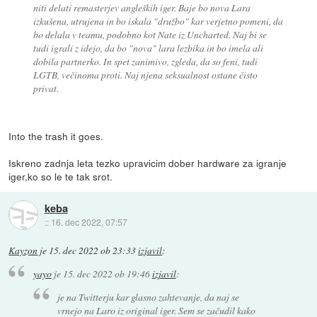
niti delati remasterjev angleških iger. Baje bo nova Lara
izkušena, utrujena in bo iskala "družbo" kar verjetno pomeni, da
bo delala v teamu, podobno kot Nate iz Uncharted. Naj bi se
tudi igrali z idejo, da bo "nova" lara lezbika in bo imela ali
dobila partnerko. In spet zanimivo, zgleda, da so feni, tudi
LGTB, večinoma proti. Naj njena seksualnost ostane čisto
privat.
Into the trash it goes.
Iskreno zadnja leta tezko upravicim dober hardware za igranje
iger,ko so le te tak srot.
keba
::
16. dec 2022, 07:57
Kayzon
je
15. dec 2022 ob 23:33
izjavil
:
yayo
je
15. dec 2022 ob 19:46
izjavil
:
je na Twitterju kar glasno zahtevanje, da naj se
vrnejo na Laro iz original iger. Sem se začudil kako