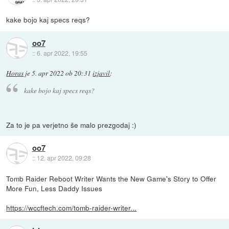
kake bojo kaj specs reqs?
oo7
::
6. apr 2022, 19:55
Horas
je
5. apr 2022 ob 20:31
izjavil
:
kake bojo kaj specs reqs?
Za to je pa verjetno še malo prezgodaj :)
oo7
::
12. apr 2022, 09:28
Tomb Raider Reboot Writer Wants the New Game's Story to Offer
More Fun, Less Daddy Issues
https://wccftech.com/tomb-raider-writer...