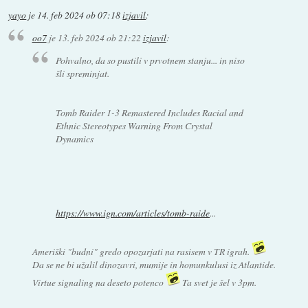
yayo
je
14. feb 2024 ob 07:18
izjavil
:
oo7
je
13. feb 2024 ob 21:22
izjavil
:
Pohvalno, da so pustili v prvotnem stanju... in niso
šli spreminjat.
Tomb Raider 1-3 Remastered Includes Racial and
Ethnic Stereotypes Warning From Crystal
Dynamics
https://www.ign.com/articles/tomb-raide
...
Ameriški "budni" gredo opozarjati na rasisem v TR igrah.
Da se ne bi užalil dinozavri, mumije in homunkulusi iz Atlantide.
Virtue signaling na deseto potenco
Ta svet je šel v 3pm.