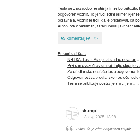
Tesla se z razsodbo ne strinja in se bo pritožila
odgovoren voznik. To je tudi edini primer, kjer se
poravnala. Voznik je trdil, da je pričakoval, da b
Autopilota v reklamah, zaradi česar javnost neute
65 komentarjev
Preberite si še…
NHTSA: Teslin Autopilot smrtno nevaren
::
Prvi samovozeči avtomobil tretje stopnje 
Za predlansko nesrečo tesle odgovorna Te
Odgovornost za predlansko nesrečo tesle 
Tesla se približuje postavljenim ciljem
::
4.
skumpl
::
3. avg 2025, 13:28
Trdijo, da je edini odgovoren voznik.