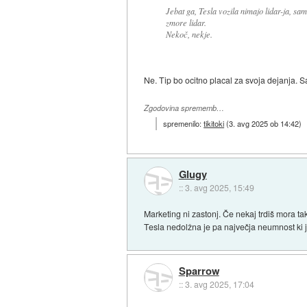
Jebat ga, Tesla vozila nimajo lidar-ja, sam
zmore lidar.
Nekoč, nekje.
Ne. Tip bo ocitno placal za svoja dejanja. 
Zgodovina sprememb…
spremenilo:
tikitoki
(
3. avg 2025 ob 14:42
)
Glugy
::
3. avg 2025, 15:49
Marketing ni zastonj. Če nekaj trdiš mora tak
Tesla nedolžna je pa največja neumnost ki jo
Sparrow
::
3. avg 2025, 17:04