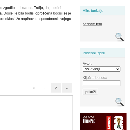
e zgodilo tudi danes. Trdijo, da je edini
Hitre funkcije
a. Doslej je bila bodisi oproščena bodisi se je
 v preteklosti že napihovala sposobnost svojega
seznam tem
Posebni izpisi
Avtor:
Ključna beseda:
«
1
2
»