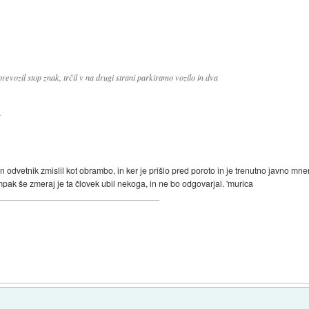
revozil stop znak, trčil v na drugi strani parkiramo vozilo in dva
.
n odvetnik zmislil kot obrambo, in ker je prišlo pred poroto in je trenutno javno mne
mpak še zmeraj je ta človek ubil nekoga, in ne bo odgovarjal. 'murica
)