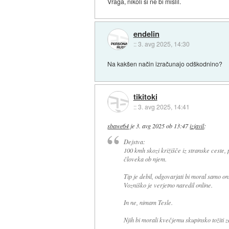
Vraga, nikoli si ne bi mislil.
endelin
::
3. avg 2025, 14:30
Na kakšen način izračunajo odškodnino?
tikitoki
::
3. avg 2025, 14:41
sbawe64
je
3. avg 2025 ob 13:47
izjavil
:
Dejstva:
100 kmh skozi križišče iz stranske ceste, p
človeka ob njem.
Tip je debil, odgovarjati bi moral samo on
Vozniško je verjetno naredil online.
In ne, nimam Tesle.
Njih bi morali kvečjemu skupinsko tožiti z