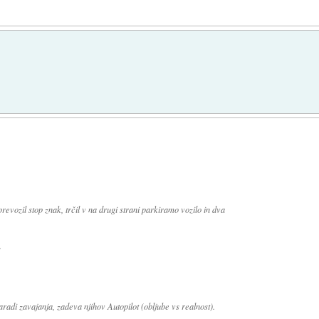
revozil stop znak, trčil v na drugi strani parkiramo vozilo in dva
.
aradi zavajanja, zadeva njihov Autopilot (obljube vs realnost).