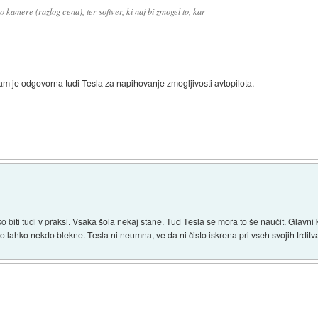
o kamere (razlog cena), ter softver, ki naj bi zmogel to, kar
Sam je odgovorna tudi Tesla za napihovanje zmogljivosti avtopilota.
o biti tudi v praksi. Vsaka šola nekaj stane. Tud Tesla se mora to še naučit. Glavni 
 lahko nekdo blekne. Tesla ni neumna, ve da ni čisto iskrena pri vseh svojih trditv