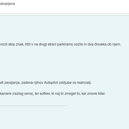
pokvarjena
vozil stop znak, trčil v na drugi strani parkiramo vozilo in dva človeka ob njem.
adi zavajanja, zadeva njihov Autopilot (obljube vs realnost).
amere (razlog cena), ter softver, ki naj bi zmogel to, kar zmore lidar.