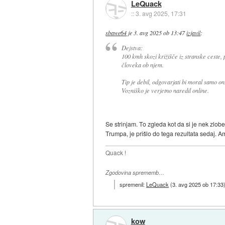
LeQuack
::
3. avg 2025, 17:31
sbawe64
je
3. avg 2025 ob 13:47
izjavil
:
Dejstva:
100 kmh skozi križišče iz stranske ceste, p
človeka ob njem.
Tip je debil, odgovarjati bi moral samo on
Vozniško je verjetno naredil online.
Se strinjam. To zgleda kot da si je nek zlobe
Trumpa, je prišlo do tega rezultata sedaj. A
Quack !
Zgodovina sprememb…
spremenil:
LeQuack
(
3. avg 2025 ob 17:33
kow