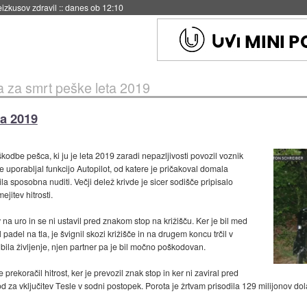
naslednji dve leti
::
danes ob 11:37
a za smrt peške leta 2019
ta 2019
odbe pešca, ki ju je leta 2019 zaradi nepazljivosti povozil voznik
e uporabljal funkcijo Autopilot, od katere je pričakoval domala
a sposobna nuditi. Večji delež krivde je sicer sodišče pripisalo
ejitev hitrosti.
na uro in se ni ustavil pred znakom stop na križišču. Ker je bil med
l padel na tla, je švignil skozi križišče in na drugem koncu trčil v
gubila življenje, njen partner pa je bil močno poškodovan.
je prekoračil hitrost, ker je prevozil znak stop in ker ni zaviral pred
povod za vključitev Tesle v sodni postopek. Porota je žrtvam prisodila 129 milijonov 