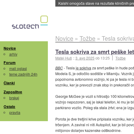
Sandisk že prodal več kot polovico SSD-jev za 
Novice
»
Tožbe
»
Tesla sokriv
Novice
Tesla sokriva za smrt peške le
arhiv
Matej Huš
::
3. avg 2025
ob 13:25
Tožbe
Forum
BBC
- Tesla
je sokriva
za smrt peške in hude pošk
mali oglasi
Modela S, je odločilo sodišče v Miamiju. Voznik j
teme zadnjih 24h
popolnoma avtonomno vožnjo, ki pa je tesla ni bil
Članki
vozniku, ker je prevozil znak stop in prekoračil om
Zaposlitve
George McGee je vozil s hitrostjo 100 kilometrov 
brskaj
vožnjo nepozoren, saj je iskal telefon, ki mu je bi
Ostalo
parkirano vozilo. Poleg sta stala žrtvi; ena je iz
pravila
Porota je dve tretjini krive pripisala vozniku, ker 
trčenjem. A zaviral ni niti Autopilot, kar je bil 
milijonov dolarjev kazenske odškodnine.