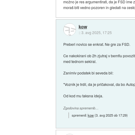
možno je res argumentirati, da je FSD ime za
moraš biti vedno pozoren in gledati na cesto
kow
::
3. avg 2025, 17:25
Preberi novico se enkrat. Ne gre za FSD.
Ce nakokirani ob 2h zjutraj v bemflu povozit
med tednom sekiral.
Zanimiv podatek bi seveda bil:
"Voznik je trdil, da je pričakoval, da bo Autop
Od kod mu taksna ideja.
Zgodovina sprememb…
spremenil:
kow
(
3. avg 2025 ob 17:29
)