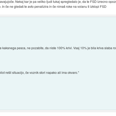
vajujoče. Nekaj kar je pa veliko ljudi tukaj spregledalo je, da te FSD izrecno opoz
. In če ne gledaš te avto penalizira in če nimaš roke na volanu ti izklopi FSD
e kaksnega pesca, ne pozabite, da niste 100% krivi. Vsaj 10% je bila kriva slaba roba
ilot rešil situacijo, če voznik stori napako ali ima okvaro."