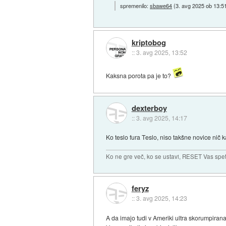
spremenilo:
sbawe64
(
3. avg 2025 ob 13:5
kriptobog
::
3. avg 2025, 13:52
Kaksna porota pa je to?
dexterboy
::
3. avg 2025, 14:17
Ko teslo fura Teslo, niso takšne novice nič k
Ko ne gre več, ko se ustavi, RESET Vas spet 
feryz
::
3. avg 2025, 14:23
A da imajo tudi v Ameriki ultra skorumpiran