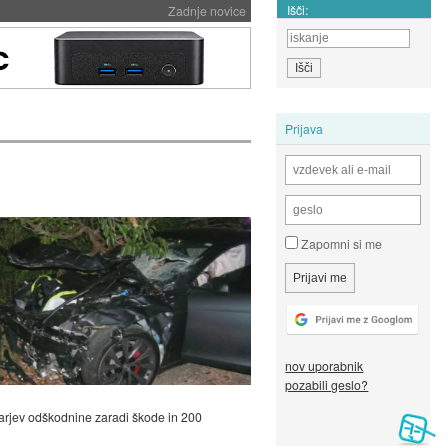
Išči:
Zadnje novice
Prijava
Zapomni si me
nov uporabnik
pozabili geslo?
dolarjev odškodnine zaradi škode in 200