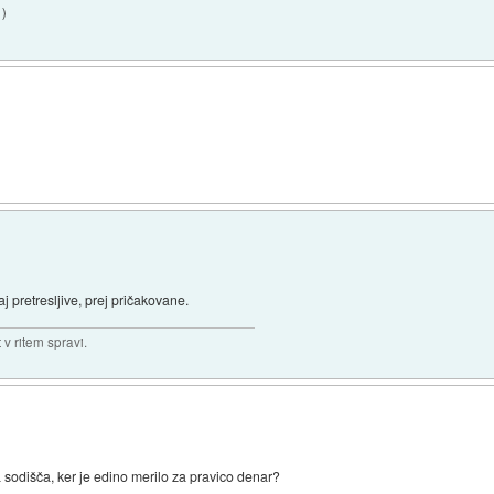
1
)
aj pretresljive, prej pričakovane.
v ritem spravi.
a sodišča, ker je edino merilo za pravico denar?