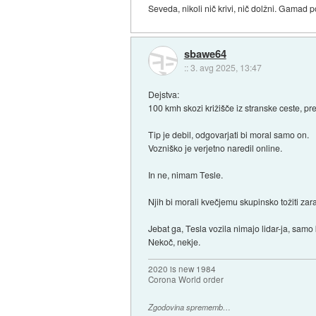
Seveda, nikoli nič krivi, nič dolžni. Gamad 
sbawe64
::
3. avg 2025, 13:47
Dejstva:
100 kmh skozi križišče iz stranske ceste, pre
Tip je debil, odgovarjati bi moral samo on.
Vozniško je verjetno naredil online.
In ne, nimam Tesle.
Njih bi morali kvečjemu skupinsko tožiti zar
Jebat ga, Tesla vozila nimajo lidar-ja, samo k
Nekoč, nekje.
2020 is new 1984
Corona World order
Zgodovina sprememb…