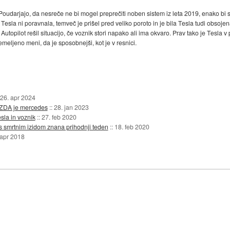
. Poudarjajo, da nesreče ne bi mogel preprečiti noben sistem iz leta 2019, enako bi s
 Tesla ni poravnala, temveč je prišel pred veliko poroto in je bila Tesla tudi obsojen
o Autopilot rešil situacijo, če voznik stori napako ali ima okvaro. Prav tako je Tesla
meljeno meni, da je sposobnejši, kot je v resnici.
26. apr 2024
v ZDA je mercedes
::
28. jan 2023
sla in voznik
::
27. feb 2020
s smrtnim izidom znana prihodnji teden
::
18. feb 2020
 apr 2018