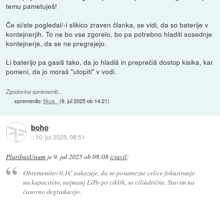
temu pametuješ!
Če si/ste pogledal/-i slikico zraven članka, se vidi, da so baterije v
kontejnerjih. To ne bo vse zgorelo, bo pa potrebno hladiti sosednje
kontejnerje, da se ne pregrejejo.
Li baterijo pa gasiš tako, da jo hladiš in preprečiš dostop kisika, kar
pomeni, da jo moraš "utopiti" v vodi.
Zgodovina sprememb…
spremenilo:
fikus_
(
9. jul 2025 ob 14:21
)
boho
::
10. jul 2025, 08:51
PluribusUnum
je
9. jul 2025 ob 08:08
izjavil
:
Obremenitev 0.1C nakazuje, da so posamezne celice fokusiranje
na kapaciteto, najmanj LiPo po ciklih, so cilindrične. Stavim na
časovno degradacijo.