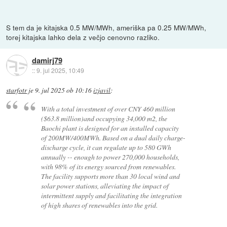
S tem da je kitajska 0.5 MW/MWh, ameriška pa 0.25 MW/MWh,
torej kitajska lahko dela z večjo cenovno razliko.
damirj79
::
9. jul 2025, 10:49
starfotr
je
9. jul 2025 ob 10:16
izjavil
:
With a total investment of over CNY 460 million
($63.8 million)and occupying 34,000 m2, the
Baochi plant is designed for an installed capacity
of 200MW/400MWh. Based on a dual daily charge-
discharge cycle, it can regulate up to 580 GWh
annually -- enough to power 270,000 households,
with 98% of its energy sourced from renewables.
The facility supports more than 30 local wind and
solar power stations, alleviating the impact of
intermittent supply and facilitating the integration
of high shares of renewables into the grid.