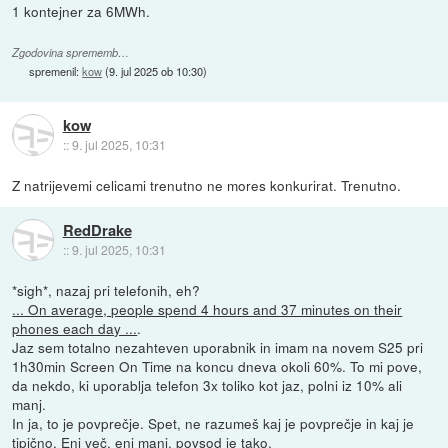
1 kontejner za 6MWh.
Zgodovina sprememb…
spremenil:
kow
(
9. jul 2025 ob 10:30
)
kow
::
9. jul 2025, 10:31
Z natrijevemi celicami trenutno ne mores konkurirat. Trenutno.
RedDrake
::
9. jul 2025, 10:31
*sigh*, nazaj pri telefonih, eh?
... On average, people spend 4 hours and 37 minutes on their
phones each day ...
.
Jaz sem totalno nezahteven uporabnik in imam na novem S25 pri
1h30min Screen On Time na koncu dneva okoli 60%. To mi pove,
da nekdo, ki uporablja telefon 3x toliko kot jaz, polni iz 10% ali
manj.
In ja, to je povprečje. Spet, ne razumeš kaj je povprečje in kaj je
tipično. Eni več, eni manj, povsod je tako.