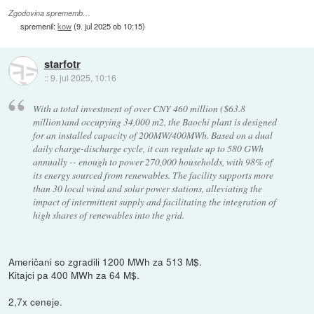
Zgodovina sprememb…
spremenil:
kow
(
9. jul 2025 ob 10:15
)
starfotr
::
9. jul 2025, 10:16
With a total investment of over CNY 460 million ($63.8
million)and occupying 34,000 m2, the Baochi plant is designed
for an installed capacity of 200MW/400MWh. Based on a dual
daily charge-discharge cycle, it can regulate up to 580 GWh
annually -- enough to power 270,000 households, with 98% of
its energy sourced from renewables. The facility supports more
than 30 local wind and solar power stations, alleviating the
impact of intermittent supply and facilitating the integration of
high shares of renewables into the grid.
Američani so zgradili 1200 MWh za 513 M$.
Kitajci pa 400 MWh za 64 M$.
2,7x ceneje.