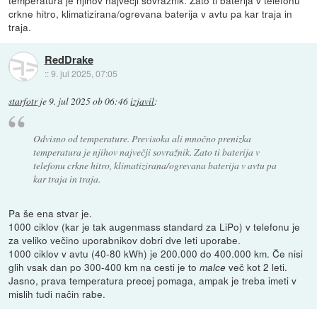
temperatura je njihov največji sovražnik. Zato ti baterija v telefonu
crkne hitro, klimatizirana/ogrevana baterija v avtu pa kar traja in
traja.
RedDrake
::
9. jul 2025, 07:05
starfotr
je
9. jul 2025 ob 06:46
izjavil
:
Odvisno od temperature. Previsoka ali mnočno prenizka
temperatura je njihov največji sovražnik. Zato ti baterija v
telefonu crkne hitro, klimatizirana/ogrevana baterija v avtu pa
kar traja in traja.
Pa še ena stvar je.
1000 ciklov (kar je tak augenmass standard za LiPo) v telefonu je
za veliko večino uporabnikov dobri dve leti uporabe.
1000 ciklov v avtu (40-80 kWh) je 200.000 do 400.000 km. Če nisi
glih vsak dan po 300-400 km na cesti je to
več kot 2 leti.
malce
Jasno, prava temperatura precej pomaga, ampak je treba imeti v
mislih tudi način rabe.