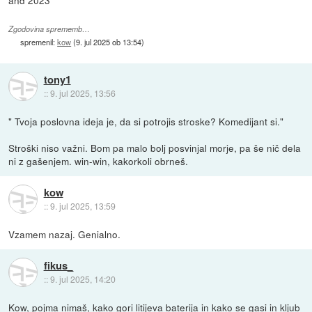
Zgodovina sprememb…
spremenil:
kow
(
9. jul 2025 ob 13:54
)
tony1
::
9. jul 2025, 13:56
" Tvoja poslovna ideja je, da si potrojis stroske? Komedijant si."
Stroški niso važni. Bom pa malo bolj posvinjal morje, pa še nič dela
ni z gašenjem. win-win, kakorkoli obrneš.
kow
::
9. jul 2025, 13:59
Vzamem nazaj. Genialno.
fikus_
::
9. jul 2025, 14:20
Kow, pojma nimaš, kako gori litijeva baterija in kako se gasi in kljub