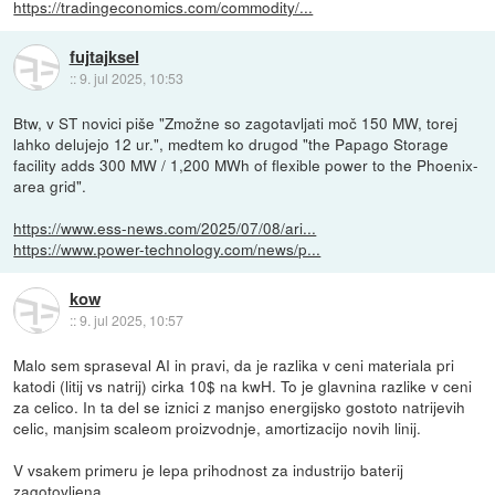
https://tradingeconomics.com/commodity/...
fujtajksel
::
9. jul 2025, 10:53
Btw, v ST novici piše "Zmožne so zagotavljati moč 150 MW, torej
lahko delujejo 12 ur.", medtem ko drugod "the Papago Storage
facility adds 300 MW / 1,200 MWh of flexible power to the Phoenix-
area grid".
https://www.ess-news.com/2025/07/08/ari...
https://www.power-technology.com/news/p...
kow
::
9. jul 2025, 10:57
Malo sem spraseval AI in pravi, da je razlika v ceni materiala pri
katodi (litij vs natrij) cirka 10$ na kwH. To je glavnina razlike v ceni
za celico. In ta del se iznici z manjso energijsko gostoto natrijevih
celic, manjsim scaleom proizvodnje, amortizacijo novih linij.
V vsakem primeru je lepa prihodnost za industrijo baterij
zagotovljena.