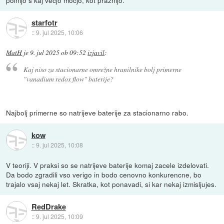
polnijo s kaj večjo močjo, kot praznijo.
starfotr
::
9. jul 2025, 10:06
MatH
je
9. jul 2025 ob 09:52
izjavil
:
Kaj niso za stacionarne omrežne hranilnike bolj primerne
"vanadium redox flow" baterije?
Najbolj primerne so natrijeve baterije za stacionarno rabo.
kow
::
9. jul 2025, 10:08
V teoriji. V praksi so se natrijeve baterije komaj zacele izdelovati.
Da bodo zgradili vso verigo in bodo cenovno konkurencne, bo
trajalo vsaj nekaj let. Skratka, kot ponavadi, si kar nekaj izmisljujes.
RedDrake
::
9. jul 2025, 10:09