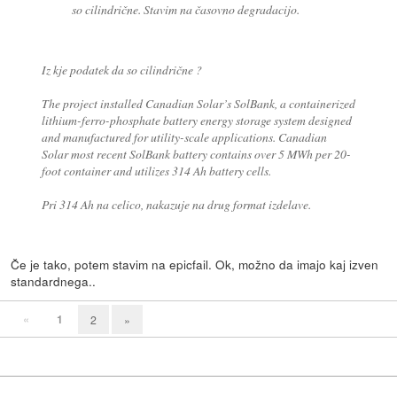
so cilindrične. Stavim na časovno degradacijo.
Iz kje podatek da so cilindrične ?
The project installed Canadian Solar’s SolBank, a containerized
lithium-ferro-phosphate battery energy storage system designed
and manufactured for utility-scale applications. Canadian
Solar most recent SolBank battery contains over 5 MWh per 20-
foot container and utilizes 314 Ah battery cells.
Pri 314 Ah na celico, nakazuje na drug format izdelave.
Če je tako, potem stavim na epicfail. Ok, možno da imajo kaj izven
standardnega..
«
1
2
»