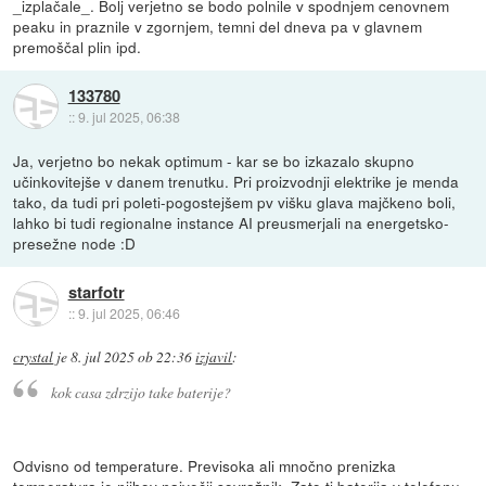
_izplačale_. Bolj verjetno se bodo polnile v spodnjem cenovnem
peaku in praznile v zgornjem, temni del dneva pa v glavnem
premoščal plin ipd.
133780
::
9. jul 2025, 06:38
Ja, verjetno bo nekak optimum - kar se bo izkazalo skupno
učinkovitejše v danem trenutku. Pri proizvodnji elektrike je menda
tako, da tudi pri poleti-pogostejšem pv višku glava majčkeno boli,
lahko bi tudi regionalne instance AI preusmerjali na energetsko-
presežne node :D
starfotr
::
9. jul 2025, 06:46
crystal
je
8. jul 2025 ob 22:36
izjavil
:
kok casa zdrzijo take baterije?
Odvisno od temperature. Previsoka ali mnočno prenizka