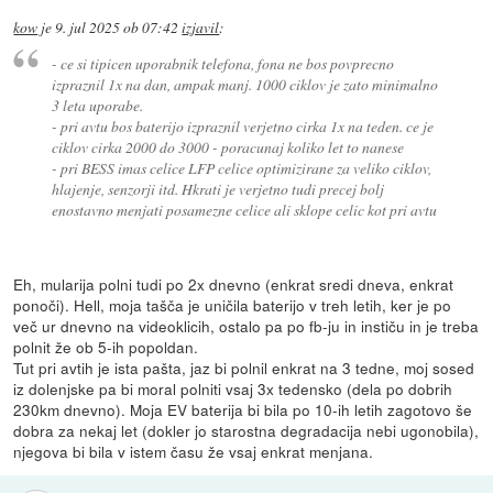
kow
je
9. jul 2025 ob 07:42
izjavil
:
- ce si tipicen uporabnik telefona, fona ne bos povprecno
izpraznil 1x na dan, ampak manj. 1000 ciklov je zato minimalno
3 leta uporabe.
- pri avtu bos baterijo izpraznil verjetno cirka 1x na teden. ce je
ciklov cirka 2000 do 3000 - poracunaj koliko let to nanese
- pri BESS imas celice LFP celice optimizirane za veliko ciklov,
hlajenje, senzorji itd. Hkrati je verjetno tudi precej bolj
enostavno menjati posamezne celice ali sklope celic kot pri avtu
Eh, mularija polni tudi po 2x dnevno (enkrat sredi dneva, enkrat
ponoči). Hell, moja tašča je uničila baterijo v treh letih, ker je po
več ur dnevno na videoklicih, ostalo pa po fb-ju in instiču in je treba
polnit že ob 5-ih popoldan.
Tut pri avtih je ista pašta, jaz bi polnil enkrat na 3 tedne, moj sosed
iz dolenjske pa bi moral polniti vsaj 3x tedensko (dela po dobrih
230km dnevno). Moja EV baterija bi bila po 10-ih letih zagotovo še
dobra za nekaj let (dokler jo starostna degradacija nebi ugonobila),
njegova bi bila v istem času že vsaj enkrat menjana.