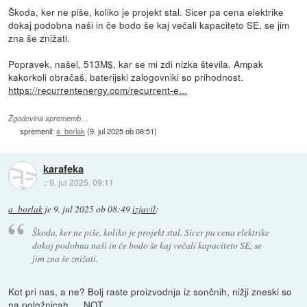
Škoda, ker ne piše, koliko je projekt stal. Sicer pa cena elektrike
dokaj podobna naši in če bodo še kaj večali kapaciteto SE, se jim
zna še znižati.
Popravek, našel, 513M$, kar se mi zdi nizka števila. Ampak
kakorkoli obračaš, baterijski zalogovniki so prihodnost.
https://recurrentenergy.com/recurrent-e...
Zgodovina sprememb…
spremenil:
a_borlak
(
9. jul 2025 ob 08:51
)
karafeka
::
9. jul 2025, 09:11
a_borlak
je
9. jul 2025 ob 08:49
izjavil
:
Škoda, ker ne piše, koliko je projekt stal. Sicer pa cena elektrike
dokaj podobna naši in če bodo še kaj večali kapaciteto SE, se
jim zna še znižati.
Kot pri nas, a ne? Bolj raste proizvodnja iz sončnih, nižji zneski so
na položnicah…. NOT