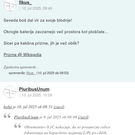
fikus_
::
10. jul 2025, 09:49
Seveda boš dal vir za svoje blodnje!
Okrogle baterije zavzamejo več prostora kot ploščate...
Sicer pa kakšna prizma, jih je več oblik?
Prizma @ Wikipedia
Zgodovina sprememb…
spremenilo:
fikus_
(
10. jul 2025 ob 09:53
)
PluribusUnum
::
10. jul 2025, 10:28
boho
je
10. jul 2025 ob 08:51
izjavil
:
PluribusUnum
je
9. jul 2025 ob 08:08
izjavil
:
Obremenitev 0.1C nakazuje, da so posamezne celice
fokusiranje na kapaciteto, najmanj LiPo po ciklih,