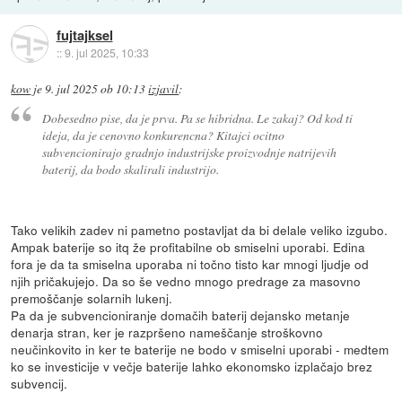
fujtajksel
::
9. jul 2025, 10:33
kow
je
9. jul 2025 ob 10:13
izjavil
:
Dobesedno pise, da je prva. Pa se hibridna. Le zakaj? Od kod ti
ideja, da je cenovno konkurencna? Kitajci ocitno
subvencionirajo gradnjo industrijske proizvodnje natrijevih
baterij, da bodo skalirali industrijo.
Tako velikih zadev ni pametno postavljat da bi delale veliko izgubo.
Ampak baterije so itq že profitabilne ob smiselni uporabi. Edina
fora je da ta smiselna uporaba ni točno tisto kar mnogi ljudje od
njih pričakujejo. Da so še vedno mnogo predrage za masovno
premoščanje solarnih lukenj.
Pa da je subvencioniranje domačih baterij dejansko metanje
denarja stran, ker je razpršeno nameščanje stroškovno
neučinkovito in ker te baterije ne bodo v smiselni uporabi - medtem
ko se investicije v večje baterije lahko ekonomsko izplačajo brez
subvencij.