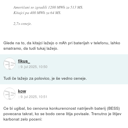
Američani so zgradili 1200 MWh za 513 M$.
Kitajci pa 400 MWh za 64 M$.
2,7x ceneje.
Glede na to, da kitajci lažejo o mAh pri baterijah v telefonu, lahko
smatramo, da tudi tukaj lažejo.
fikus_
::
9. jul 2025, 10:50
Tudi če lažejo za polovico, je še vedno ceneje.
kow
::
9. jul 2025, 10:51
Ce bi ugibal, bo cenovna konkurencnost natrijevih baterij (BESS)
povecana takrat, ko se bodo cene litija povisale. Trenutno je litijev
karbonat zelo poceni: