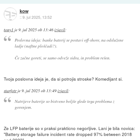
kow
::
9. jul 2025, 13:52
tony1
je
9. jul 2025 ob 13:46
izjavil
:
Poslovna ideja: banke baterij se postavi off-shore, na odslužene
ladje (naftne ploščadi?).
Če začne goreti, se samo odveže sidra, in problem rešen.
Tvoja poslovna ideja je, da si potrojis stroske? Komedijant si.
starfotr
je
9. jul 2025 ob 13:49
izjavil
:
Natrijeve baterije so bistveno boljše glede tega problema z
gorenjem.
Ze LFP baterije so v praksi prakticno negorljive. Lani je bila novica:
"Battery storage failure incident rate dropped 97% between 2018
and 2023"