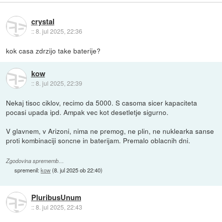
crystal
::
8. jul 2025, 22:36
kok casa zdrzijo take baterije?
kow
::
8. jul 2025, 22:39
Nekaj tisoc ciklov, recimo da 5000. S casoma sicer kapaciteta
pocasi upada ipd. Ampak vec kot desetletje sigurno.
V glavnem, v Arizoni, nima ne premog, ne plin, ne nuklearka sanse
proti kombinaciji soncne in baterijam. Premalo oblacnih dni.
Zgodovina sprememb…
spremenil:
kow
(
8. jul 2025 ob 22:40
)
PluribusUnum
::
8. jul 2025, 22:43