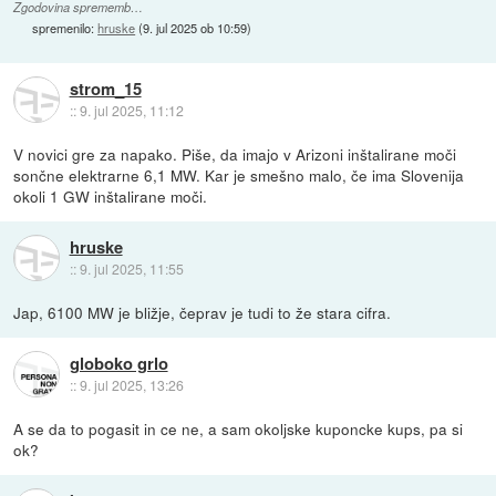
Zgodovina sprememb…
spremenilo:
hruske
(
9. jul 2025 ob 10:59
)
strom_15
::
9. jul 2025, 11:12
V novici gre za napako. Piše, da imajo v Arizoni inštalirane moči
sončne elektrarne 6,1 MW. Kar je smešno malo, če ima Slovenija
okoli 1 GW inštalirane moči.
hruske
::
9. jul 2025, 11:55
Jap, 6100 MW je bližje, čeprav je tudi to že stara cifra.
globoko grlo
::
9. jul 2025, 13:26
A se da to pogasit in ce ne, a sam okoljske kuponcke kups, pa si
ok?