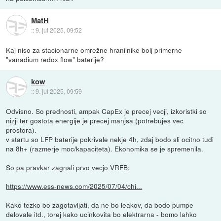
MatH
::
9. jul 2025, 09:52
Kaj niso za stacionarne omrežne hranilnike bolj primerne
"vanadium redox flow" baterije?
kow
::
9. jul 2025, 09:59
Odvisno. So prednosti, ampak CapEx je precej vecji, izkoristki so
nizji ter gostota energije je precej manjsa (potrebujes vec
prostora).
v startu so LFP baterije pokrivale nekje 4h, zdaj bodo sli ocitno tudi
na 8h+ (razmerje moc/kapaciteta). Ekonomika se je spremenila.
So pa pravkar zagnali prvo vecjo VRFB:
https://www.ess-news.com/2025/07/04/chi...
Kako tezko bo zagotavljati, da ne bo leakov, da bodo pumpe
delovale itd., torej kako ucinkovita bo elektrarna - bomo lahko