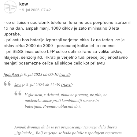
kow
::
9. jul 2025, 07:42
- ce si tipicen uporabnik telefona, fona ne bos povprecno izpraznil
1x na dan, ampak manj. 1000 ciklov je zato minimalno 3 leta
uporabe.
- pri avtu bos baterijo izpraznil verjetno cirka 1x na teden. ce je
ciklov cirka 2000 do 3000 - poracunaj koliko let to nanese
- pri BESS imas celice LFP celice optimizirane za veliko ciklov,
hlajenje, senzorji itd. Hkrati je verjetno tudi precej bolj enostavno
menjati posamezne celice ali sklope celic kot pri avtu
fujtajksel
je
9. jul 2025 ob 00:10
izjavil
:
kow
je
8. jul 2025 ob 22:39
izjavil
:
V glavnem, v Arizoni, nima ne premog, ne plin, ne
nuklearka sanse proti kombinaciji soncne in
baterijam. Premalo oblacnih dni.
Ampak dvomim da bi se pri premoščanju temnega dela dneva
_izplačale_. Bolj verjetno se bodo polnile v spodnjem cenovnem