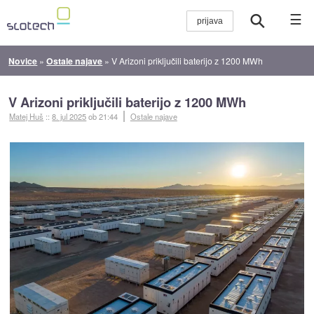
☰
Novice
»
Ostale najave
»
V Arizoni priključili baterijo z 1200 MWh
V Arizoni priključili baterijo z 1200 MWh
Matej Huš
::
8. jul 2025
ob 21:44
Ostale najave