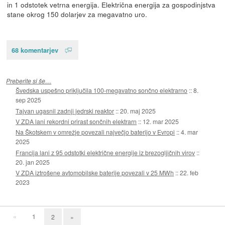
in 1 odstotek vetrna energija. Električna energija za gospodinjstva
stane okrog 150 dolarjev za megavatno uro.
68 komentarjev
Preberite si še…
Švedska uspešno priključila 100-megavatno sončno elektrarno
::
8.
sep 2025
Tajvan ugasnil zadnji jedrski reaktor
::
20. maj 2025
V ZDA lani rekordni prirast sončnih elektrarn
::
12. mar 2025
Na Škotskem v omrežje povezali največjo baterijo v Evropi
::
4. mar
2025
Francija lani z 95 odstotki električne energije iz brezogljičnih virov
::
20. jan 2025
V ZDA iztrošene avtomobilske baterije povezali v 25 MWh
::
22. feb
2023
«
1
2
»