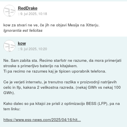
RedDrake
::
9. jul 2025, 10:18
kow za stvari ne ve, če jih ne objavi Mesija na Xitterju.
Ignorantia est felicitas
kow
::
9. jul 2025, 10:20
Ne. Sam zabita sta. Recimo starfotr ne razume, da mora primerjati
stroske s primerljivo baterijo na kitajskem.
Ti pa recimo ne razumes kaj je tipicen uporabnik telefona.
Ce je verjeti internetu, je trenutno razlika v proizvodnji natrijevih
celic in lfp, kaksna 2 velikostna razreda. (nekaj GWh vs nekaj 100
GWh).
Kako dalec so pa kitajci ze prisli z optimizacijo BESS (LFP), pa na
tem linku:
https://www.ess-news.com/2025/04/16/hit...