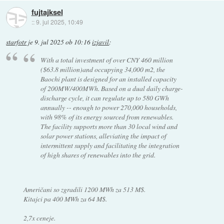
fujtajksel
::
9. jul 2025, 10:49
starfotr
je
9. jul 2025 ob 10:16
izjavil
:
With a total investment of over CNY 460 million
($63.8 million)and occupying 34,000 m2, the
Baochi plant is designed for an installed capacity
of 200MW/400MWh. Based on a dual daily charge-
discharge cycle, it can regulate up to 580 GWh
annually -- enough to power 270,000 households,
with 98% of its energy sourced from renewables.
The facility supports more than 30 local wind and
solar power stations, alleviating the impact of
intermittent supply and facilitating the integration
of high shares of renewables into the grid.
Američani so zgradili 1200 MWh za 513 M$.
Kitajci pa 400 MWh za 64 M$.
2,7x ceneje.