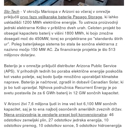
- V okrožju Maricopa v Arizoni so včeraj v omrežje
Slo-Tech
priključili
prvo fazo velikanske baterije Papago Storage
, ki lahko
uskladišči 1200 MWh električne energije. To ustreza proizvodnji
jedrski elektrarne Krško v približno dveh urah. Celoten projekt bo
obsegal kapaciteto baterij v višini 1800 MWh, ki bojo zmožne
dosegati moč do 450MW, torej so projektirane po "standardu štirih
ur". Poleg baterijskega sistema bo stala še sončna elektrarna z
nazivno močjo 150 MW AC. Za financiranje projekta je šlo 513
milijonov dolarjev.
Baterijo je v omrežje priključil distributer Arizona Public Service
(APS). V prihodnjih tednih bo poraba električne energije poskočila
kot vsako poletje, saj bodo ljudje množično uporabljali klimatske
naprave. Baterijo je načrtoval, zgradil in dobavil Canadian Solar, ki
jo bo tudi upravljal. Njihova podružnica Recurrent Energy je po
svetu postavila že za 6 GWh baterij in 12 GW sončnih kapacitet.
V Arizoni živi 7,6 milijona ljudi in ima več kot 6,100 MW sončnih
kapacitet, saj je to ena najbolj osončenih ameriških zveznih držav.
Njena proizvodnja je vendarle precej bolj konvencionalna
: 46
odstotkov zemeljski plin, 27 odstotkov jedrska energija, 10
odstotkov premog, 10 odstotkov sonce, 5 odstotkov hidroenergija