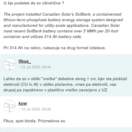
Iz kje podatek da so cilindrične ?
The project installed Canadian Solar’s SolBank, a containerized
lithium-ferro-phosphate battery energy storage system designed
and manufactured for utility-scale applications. Canadian Solar
most recent SolBank battery contains over 5 MWh per 20-foot
container and utilizes 314 Ah battery cells.
Pri 314 Ah na celico, nakazuje na drug format izdelave.
fikus_
::
10. jul 2025, 09:44
Lahko da so v obliki "vrečke" debeline okrog 1 cm, kjer sta ploščati
elektrodi (CU in Al) v obliko pločevine, vmes pa elektrolit, vse
skupaj pa zapakirano v plastično vrečko zavarjeno z UZ.
kow
::
10. jul 2025, 09:46
Fikus, spet blodis. Prizmaticne so.