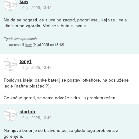
kow
::
9. jul 2025, 13:42
Ne da se pogasti. ce slucajno zagori, pogori vse.. kaj vse.. cela
kitajska bo zgorela. Vrni se v butale. hvala.
Zgodovina sprememb…
spremenil:
kow
(
9. jul 2025 ob 13:42
)
tony1
::
9. jul 2025, 13:46
Poslovna ideja: banke baterij se postavi off-shore, na odslužene
ladje (naftne ploščadi?).
Če začne goreti, se samo odveže sidra, in problem rešen.
starfotr
::
9. jul 2025, 13:49
Natrijeve baterije so bistveno boljše glede tega problema z
gorenjem.