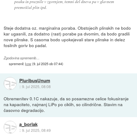
peaku in praznile v zgornjem, temni del dneva pa v glavnem
premoščal plin ipd.
Steje dodatna oz. marginalna poraba. Obstojecih plinskih ne bodo
kar ugasnili, za dodatno (rast) porabe pa dvomim, da bodo gradili
nove plinske. S casoma bodo upokejevali stare plinske in delez
fosilnih goriv bo padal.
Zgodovina sprememb…
spremenil:
kow
(
9. jul 2025 ob 07:44
)
PluribusUnum
::
9. jul 2025, 08:08
Obremenitev 0.1C nakazuje, da so posamezne celice fokusiranje
na kapaciteto, najmanj LiPo po ciklih, so cilindrične. Stavim na
časovno degradacijo.
a_borlak
::
9. jul 2025, 08:49