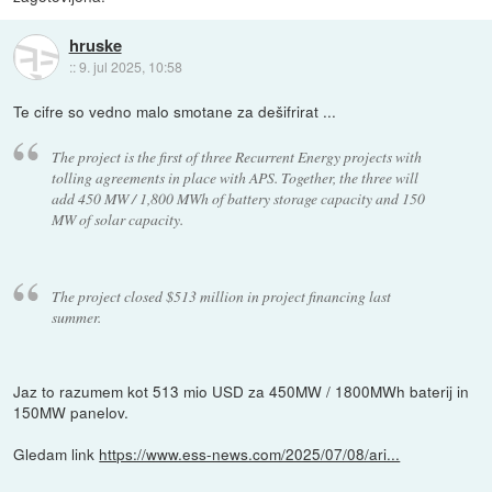
hruske
::
9. jul 2025, 10:58
Te cifre so vedno malo smotane za dešifrirat ...
The project is the first of three Recurrent Energy projects with
tolling agreements in place with APS. Together, the three will
add 450 MW / 1,800 MWh of battery storage capacity and 150
MW of solar capacity.
The project closed $513 million in project financing last
summer.
Jaz to razumem kot 513 mio USD za 450MW / 1800MWh baterij in
150MW panelov.
Gledam link
https://www.ess-news.com/2025/07/08/ari...