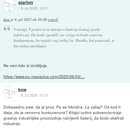
starfotr
::
9. jul 2025, 10:11
kow
je
9. jul 2025 ob 10:08
izjavil
:
V teoriji. V praksi so se natrijeve baterije komaj zacele
izdelovati. Da bodo zgradili vso verigo in bodo cenovno
konkurencne, bo trajalo vsaj nekaj let. Skratka, kot ponavadi, si
kar nekaj izmisljujes.
Ne vem kdo si izmišljuje.
https://www.pv-magazine.com/2025/06/03/...
kow
::
9. jul 2025, 10:13
Dobesedno pise, da je prva. Pa se hibridna. Le zakaj? Od kod ti
ideja, da je cenovno konkurencna? Kitajci ocitno subvencionirajo
gradnjo industrijske proizvodnje natrijevih baterij, da bodo skalirali
industrijo.