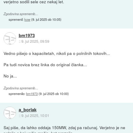
verjetno sodili sele cez nekaj let.
Zgodovina sprememb…
spremenil:
kow
(
9. jul 2025 ob 10:05
)
bm1973
::
9. jul 2025, 09:59
Vedno pišejo o kapacitetah, nikoli pa o polnilnih tokovih...
Pa tudi novica brez linka do original članka...
No ja...
Zgodovina sprememb…
spremenilo:
bm1973
(
9. jul 2025 ob 10:00
)
a_borlak
::
9. jul 2025, 10:01
Saj piše, da lahko oddaja 150MW, zdaj pa računaj. Verjetno je ne