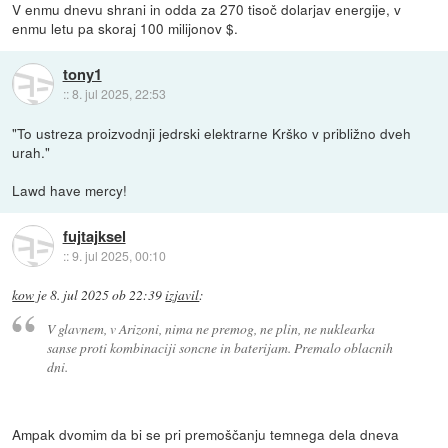
V enmu dnevu shrani in odda za 270 tisoč dolarjav energije, v
enmu letu pa skoraj 100 milijonov $.
tony1
::
8. jul 2025, 22:53
"To ustreza proizvodnji jedrski elektrarne Krško v približno dveh
urah."
Lawd have mercy!
fujtajksel
::
9. jul 2025, 00:10
kow
je
8. jul 2025 ob 22:39
izjavil
:
V glavnem, v Arizoni, nima ne premog, ne plin, ne nuklearka
sanse proti kombinaciji soncne in baterijam. Premalo oblacnih
dni.
Ampak dvomim da bi se pri premoščanju temnega dela dneva