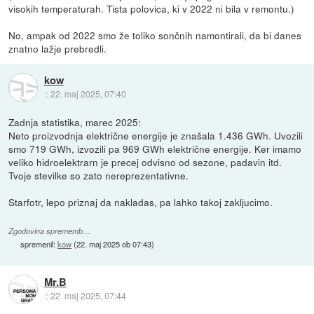
visokih temperaturah. Tista polovica, ki v 2022 ni bila v remontu.)
No, ampak od 2022 smo že toliko sončnih namontirali, da bi danes
znatno lažje prebredli.
kow
::
22. maj 2025, 07:40
Zadnja statistika, marec 2025:
Neto proizvodnja električne energije je znašala 1.436 GWh. Uvozili
smo 719 GWh, izvozili pa 969 GWh električne energije. Ker imamo
veliko hidroelektrarn je precej odvisno od sezone, padavin itd.
Tvoje stevilke so zato nereprezentativne.
Starfotr, lepo priznaj da nakladas, pa lahko takoj zakljucimo.
Zgodovina sprememb…
spremenil:
kow
(
22. maj 2025 ob 07:43
)
Mr.B
::
22. maj 2025, 07:44