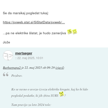
Se da marsikaj pogledat tukaj:
https://pxweb.stat.si/SiStatData/pxweb/...
...pa ne elektrike šlatat, je hudo zamerjiva
Jože
mertseger
::
22. maj 2025, 10:01
Barbarpapa2
je
22. maj 2025 ob 09:29
izjavil
:
Pozdrav.
Ko se ravno o uvozu-izvozu elektrike kregate, kaj ko bi kdo
pogledal podatke, ki jih zbira SURS
?
Tam pravijo za leto 2024 tole: