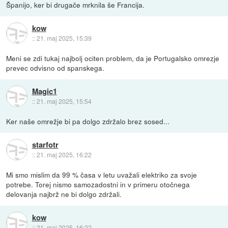
Španijo, ker bi drugače mrknila še Francija.
kow
::
21. maj 2025, 15:39
Meni se zdi tukaj najbolj ociten problem, da je Portugalsko omrezje
prevec odvisno od spanskega.
Magic1
::
21. maj 2025, 15:54
Ker naše omrežje bi pa dolgo zdržalo brez sosed...
starfotr
::
21. maj 2025, 16:22
Mi smo mislim da 99 % časa v letu uvažali elektriko za svoje
potrebe. Torej nismo samozadostni in v primeru otočnega
delovanja najbrž ne bi dolgo zdržali.
kow
::
21. maj 2025, 16:22