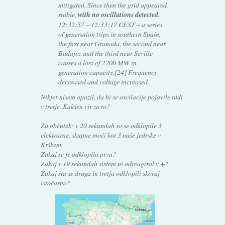
mitigated. Since then the grid appeared
stable,
with no oscillations detected.
12:32:57 – 12:33:17 CEST – a series
of generation trips in southern Spain,
the first near Granada, the second near
Badajoz and the third near Seville
causes a loss of 2200 MW in
generation capacity.[24] Frequency
decreased and voltage increased.
Nikjer nisem opazil, da bi se oscilacije pojavile tudi
v tretje. Kakšen vir za to?
Za občutek: v 20 sekundah so se odklopile 3
elektrarne, skupne moči kot 3 naše jedrske v
Krškem.
Zakaj se je odklopila prva?
Zakaj v 19 sekundah sistem ni odreagiral v +?
Zakaj sta se druga in tretja odklopili skoraj
istočasno?