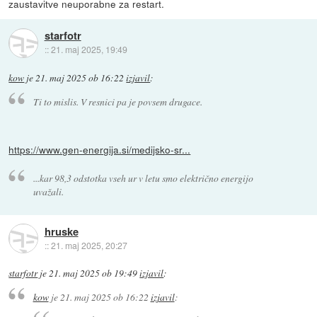
zaustavitve neuporabne za restart.
starfotr
::
21. maj 2025, 19:49
kow
je
21. maj 2025 ob 16:22
izjavil
:
Ti to mislis. V resnici pa je povsem drugace.
https://www.gen-energija.si/medijsko-sr...
...kar 98,3 odstotka vseh ur v letu smo električno energijo
uvažali.
hruske
::
21. maj 2025, 20:27
starfotr
je
21. maj 2025 ob 19:49
izjavil
:
kow
je
21. maj 2025 ob 16:22
izjavil
: