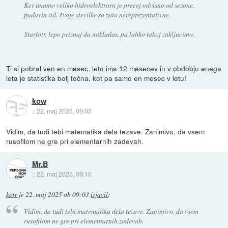
Ker imamo veliko hidroelektrarn je precej odvisno od sezone,
padavin itd. Tvoje stevilke so zato nereprezentativne.
Starfotr, lepo priznaj da nakladas, pa lahko takoj zakljucimo.
Ti si pobral ven en mesec, leto ima 12 mesecev in v obdobju enega
leta je statistika bolj točna, kot pa samo en mesec v letu!
kow
::
22. maj 2025, 09:03
Vidim, da tudi tebi matematika dela tezave. Zanimivo, da vsem
rusofilom ne gre pri elementarnih zadevah.
Mr.B
::
22. maj 2025, 09:10
kow
je
22. maj 2025 ob 09:03
izjavil
:
Vidim, da tudi tebi matematika dela tezave. Zanimivo, da vsem
rusofilom ne gre pri elementarnih zadevah.