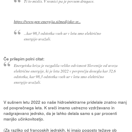
Ti to mislis. V resnici pa je povsem drugace.
https://www.gen-energija.si/medijsko-sr...
...kar 98,3 odstotka vseh ur v letu smo električno
energijo uvažali.
Če prilepim polni citat:
Energetska kriza je razgalila veliko odvisnost Slovenije od uvoza
električne energije, ki je leta 2022 v povprečju dosegla kar 32,6
odstotka, kar 98,3 odstotka vseh ur v letu smo električno
energijo uvažali.
V sušnem letu 2022 so naše hidroelektrarne pridelale znatno manj
od povprečnega leta. K sreči imamo ustrezno vzdrževano in
nadgrajevano jedrsko, da je lahko delala samo s par procenti
manjšo učinkovitostjo.
(Za razliko od francoskih jedrskih, ki imajo pogosto težave ob