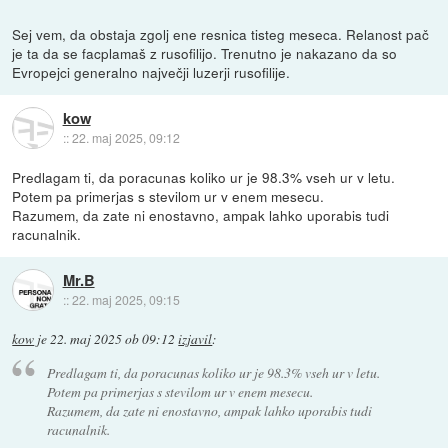
Sej vem, da obstaja zgolj ene resnica tisteg meseca. Relanost pač
je ta da se facplamaš z rusofilijo. Trenutno je nakazano da so
Evropejci generalno največji luzerji rusofilije.
kow
::
22. maj 2025, 09:12
Predlagam ti, da poracunas koliko ur je 98.3% vseh ur v letu.
Potem pa primerjas s stevilom ur v enem mesecu.
Razumem, da zate ni enostavno, ampak lahko uporabis tudi
racunalnik.
Mr.B
::
22. maj 2025, 09:15
kow
je
22. maj 2025 ob 09:12
izjavil
:
Predlagam ti, da poracunas koliko ur je 98.3% vseh ur v letu.
Potem pa primerjas s stevilom ur v enem mesecu.
Razumem, da zate ni enostavno, ampak lahko uporabis tudi
racunalnik.