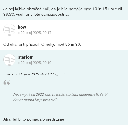
Ja sej lajhko obračaš tudi, da je bila nemčija med 10 in 15 uro tudi
98.3% vseh ur v letu samozadostna.
kow
::
22. maj 2025, 09:17
Od oka, bi ti prisodil IQ nekje med 85 in 90.
starfotr
::
22. maj 2025, 09:19
hruske
je
21. maj 2025 ob 20:27
izjavil
:
No, ampak od 2022 smo že toliko sončnih namontirali, da bi
danes znatno lažje prebredli.
Aha, ful bi to pomagalo sredi zime.