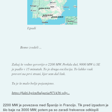
Izpadi
Bomo zvedeli ...
Zakaj še vedno govorijo o 2200 MW. Porkda duš, 9000 MW iz SE
je padlo v 15 minutah. To je druga oscilscija. To lahko vsak
preveri na prvi strani, kjer sem dal link.
Tu je še malo bolje pojasnjeno.
https://fakti.bg/en/bulgaria/971436-why...
2200 MW je povezava med Španijo in Francijo. Tik pred izpadom je
šlo baje na 3000 MW; potem pa so zaradi frekvence odklopili