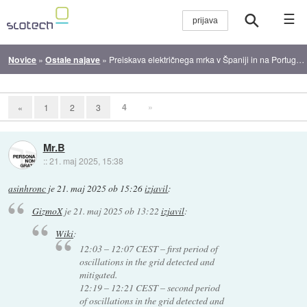
☰
Novice
»
Ostale najave
»
Preiskava električnega mrka v Španiji in na Portugalskem že teče
4
»
«
1
2
3
Mr.B
::
21. maj 2025, 15:38
asinhronc
je
21. maj 2025 ob 15:26
izjavil
:
GizmoX
je
21. maj 2025 ob 13:22
izjavil
:
Wiki
:
12:03 – 12:07 CEST – first period of
oscillations in the grid detected and
mitigated.
12:19 – 12:21 CEST – second period
of oscillations in the grid detected and