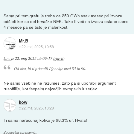
Samo pri tem grafu je treba ca 250 GWh vsak mesec pri izvozu
odšteti ker so del hrvaške NEK. Tako ti več na izvozu ostane samo
4 mesece pa še tisto je malenkost.
Mr.B
::
22. maj 2025, 10:58
kow
je
22. maj 2025 ob 09:17
izjavil
:
Od oka, bi ti prisodil IQ nekje med 85 in 90.
Ne samo vsebine ne razumeš, zato pa si uporabil argument
rusoffilije, kot facpalm največjih evropskih luzerjev.
kow
::
22. maj 2025, 13:28
Ti samo naracunaj koliko je 98.3% ur. Hvala!
Zgodovina sprememb…