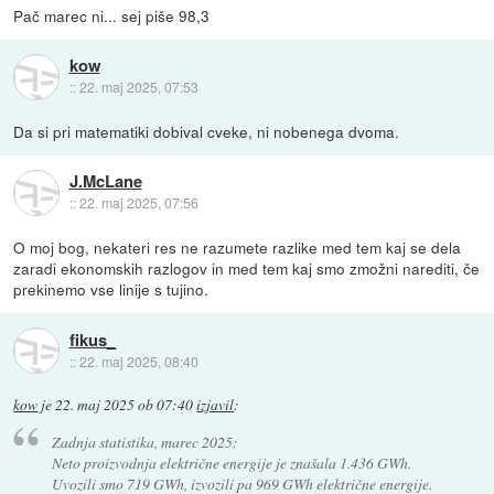
Pač marec ni... sej piše 98,3
kow
::
22. maj 2025, 07:53
Da si pri matematiki dobival cveke, ni nobenega dvoma.
J.McLane
::
22. maj 2025, 07:56
O moj bog, nekateri res ne razumete razlike med tem kaj se dela
zaradi ekonomskih razlogov in med tem kaj smo zmožni narediti, če
prekinemo vse linije s tujino.
fikus_
::
22. maj 2025, 08:40
kow
je
22. maj 2025 ob 07:40
izjavil
:
Zadnja statistika, marec 2025:
Neto proizvodnja električne energije je znašala 1.436 GWh.
Uvozili smo 719 GWh, izvozili pa 969 GWh električne energije.