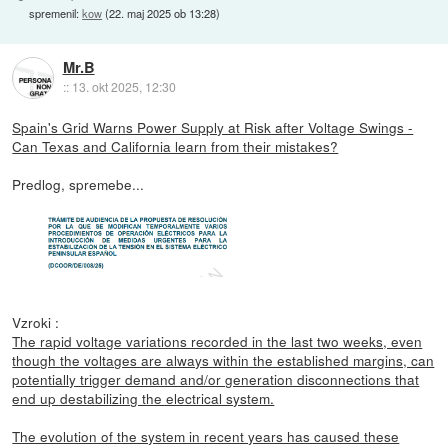
spremenil:
kow
(
22. maj 2025 ob 13:28
)
Mr.B
::
13. okt 2025, 12:30
Spain's Grid Warns Power Supply at Risk after Voltage Swings -
Can Texas and California learn from their mistakes?
Predlog, spremebe...
Vzroki :
The rapid voltage variations recorded in the last two weeks, even
though the voltages are always within the established margins, can
potentially trigger demand and/or generation disconnections that
end up destabilizing the electrical system.
The evolution of the system in recent years has caused these