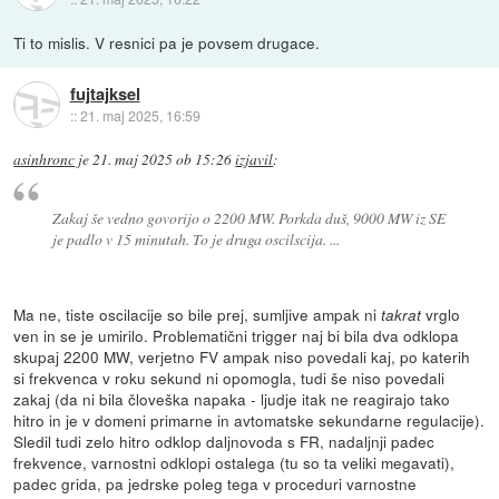
Ti to mislis. V resnici pa je povsem drugace.
fujtajksel
::
21. maj 2025, 16:59
asinhronc
je
21. maj 2025 ob 15:26
izjavil
:
Zakaj še vedno govorijo o 2200 MW. Porkda duš, 9000 MW iz SE
je padlo v 15 minutah. To je druga oscilscija. ...
Ma ne, tiste oscilacije so bile prej, sumljive ampak ni
vrglo
takrat
ven in se je umirilo. Problematični trigger naj bi bila dva odklopa
skupaj 2200 MW, verjetno FV ampak niso povedali kaj, po katerih
si frekvenca v roku sekund ni opomogla, tudi še niso povedali
zakaj (da ni bila človeška napaka - ljudje itak ne reagirajo tako
hitro in je v domeni primarne in avtomatske sekundarne regulacije).
Sledil tudi zelo hitro odklop daljnovoda s FR, nadaljnji padec
frekvence, varnostni odklopi ostalega (tu so ta veliki megavati),
padec grida, pa jedrske poleg tega v proceduri varnostne