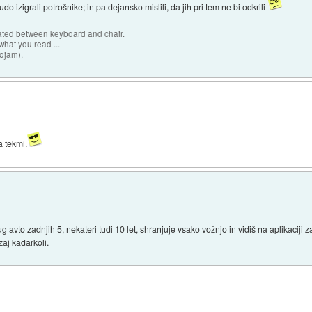
o izigrali potrošnike; in pa dejansko mislili, da jih pri tem ne bi odkrili
cated between keyboard and chair.
hat you read ...
sojam).
a tekmi.
g avto zadnjih 5, nekateri tudi 10 let, shranjuje vsako vožnjo in vidiš na aplikaciji z
zaj kadarkoli.