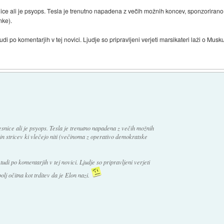
ce ali je psyops. Tesla je trenutno napadena z večih možnih koncev, sponzorirano s 
nke).
 po komentarjih v tej novici. Ljudje so pripravljeni verjeti marsikateri laži o Musku. Š
snice ali je psyops. Tesla je trenutno napadena z večih možnih
in stricev ki vlečejo niti (večinoma z operativo demokratske
udi po komentarjih v tej novici. Ljudje so pripravljeni verjeti
bolj očitna kot trditev da je Elon nazi.