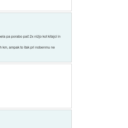
imela pa porabo pač 2x nižjo kot kitajci in
alih km, ampak to itak pri nobenmu ne