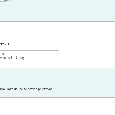
, lažniv
etrov. :D
als
inning the lottery!
tva. Tako da, ne se preveč pritoževat.