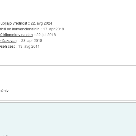
zgubljajo vrednost
::
22. avg 2024
 slabši od konvencionalnih
::
17. apr 2019
 kilometrov na dan
::
22. jul 2018
pričakovanj
::
23. apr 2018
vseh cest
::
13. avg 2011
lažniv