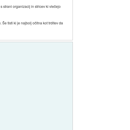
strani organizacij in stricev ki vlečejo
e tisti ki je najbolj očitna kot trditev da