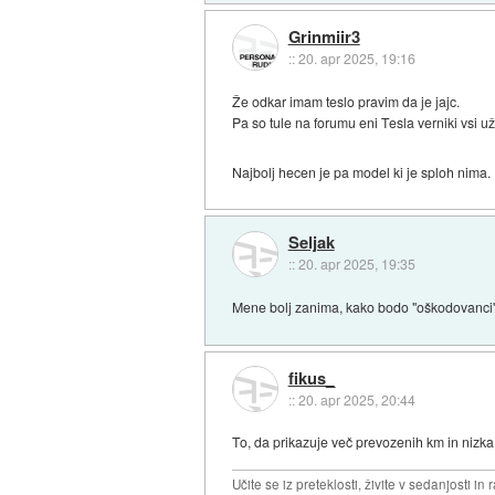
Grinmiir3
::
20. apr 2025, 19:16
Že odkar imam teslo pravim da je jajc.
Pa so tule na forumu eni Tesla verniki vsi už
Najbolj hecen je pa model ki je sploh nima.
Seljak
::
20. apr 2025, 19:35
Mene bolj zanima, kako bodo "oškodovanci" 
fikus_
::
20. apr 2025, 20:44
To, da prikazuje več prevozenih km in nizka
Učite se iz preteklosti, živite v sedanjosti in 