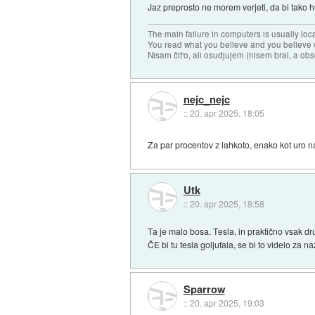
Jaz preprosto ne morem verjeti, da bi tako hud
The main failure in computers is usually lo
You read what you believe and you believe w
Nisam čit'o, ali osudjujem (nisem bral, a ob
nejc_nejc
::
20. apr 2025, 18:05
Za par procentov z lahkoto, enako kot uro n
Utk
::
20. apr 2025, 18:58
Ta je malo bosa. Tesla, in praktično vsak dru
ČE bi tu tesla goljufala, se bi to videlo za na
Sparrow
::
20. apr 2025, 19:03