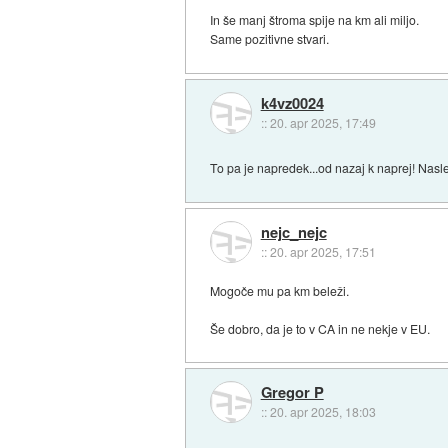
In še manj štroma spije na km ali miljo.
Same pozitivne stvari.
k4vz0024
::
20. apr 2025, 17:49
To pa je napredek...od nazaj k naprej! Nasl
nejc_nejc
::
20. apr 2025, 17:51
Mogoče mu pa km beleži.
Še dobro, da je to v CA in ne nekje v EU.
Gregor P
::
20. apr 2025, 18:03