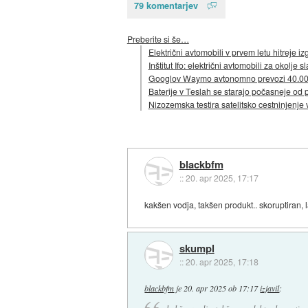
79 komentarjev
Preberite si še…
Električni avtomobili v prvem letu hitreje i
Inštitut Ifo: električni avtomobili za okolje
Googlov Waymo avtonomno prevozi 40.000
Baterije v Teslah se starajo počasneje od 
Nizozemska testira satelitsko cestninjenje 
blackbfm
::
20. apr 2025, 17:17
kakšen vodja, takšen produkt.. skoruptiran, 
skumpl
::
20. apr 2025, 17:18
blackbfm
je
20. apr 2025 ob 17:17
izjavil
: