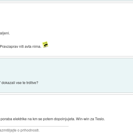
aljeni.
 Pravzaprav niti avta nima.
dokazali vse te trditve?
 poraba elektrike na km se potem dopolnjujeta. Win-win za Teslo.
razmišljajte o prihodnosti.