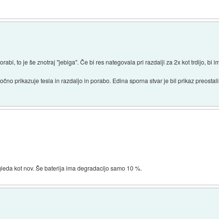
rabi, to je še znotraj "jebiga". Če bi res nategovala pri razdalji za 2x kot trdijo, bi 
 točno prikazuje tesla in razdaljo in porabo. Edina sporna stvar je bil prikaz preost
gleda kot nov. Še baterija ima degradacijo samo 10 %.