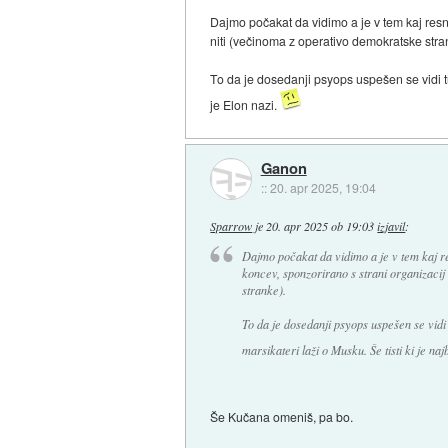
Dajmo počakat da vidimo a je v tem kaj resni
niti (večinoma z operativo demokratske stra
To da je dosedanji psyops uspešen se vidi tudi
je Elon nazi.
Ganon
::
20. apr 2025, 19:04
Sparrow
je
20. apr 2025 ob 19:03
izjavil
:
Dajmo počakat da vidimo a je v tem kaj re
koncev, sponzorirano s strani organizacij 
stranke).
To da je dosedanji psyops uspešen se vidi t
marsikateri laži o Musku. Še tisti ki je naj
Še Kučana omeniš, pa bo.