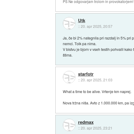
PS Ne odgovarjam trolom in provokatorjem!
Utk
::
20. apr 2025, 20:57
Ja, če bi 2% nategnila pri razdalj in 5% pri po
nemci. Tolk pa nima.
V bistvu je bjorn v vseh testih pohvalil kako
štima.
starfotr
::
20. apr 2025, 21:03
What a time to be alive. Vrtenje km naprej.
Nova tržna niša. Avto z 1.000.000 km, pa iz
redmax
::
20. apr 2025, 23:21