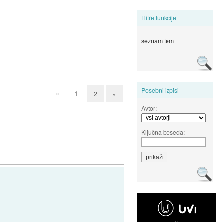
Hitre funkcije
seznam tem
Posebni izpisi
«
1
2
»
Avtor:
Ključna beseda: