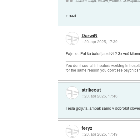
kakšen vodja, takšen produkt.. skoruptiran
+ nazi
DarwiN
::
20. apr 2025, 17:39
Fajn to.. Pol še baterija zdrži 2-3x več kilom
You don't see faith healers working in hospit
for the same reason you don't see psychics w
strikeout
::
20. apr 2025, 17:46
Tesla goljufa, ampak samo v dobrobit človeš
feryz
::
20. apr 2025, 17:49