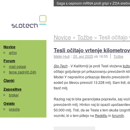
Saga s cepivom mRNA proti gripi v ZDA sreč
Novice
»
Tožbe
»
Tesli očitajo
Novice
Tesli očitajo vrtenje kilometro
arhiv
Matej Huš
::
20. apr 2025
ob 16:55
Tožbe
Forum
Slo-Tech
- V Kaliforniji je proti Tesli vložena
tožb
mali oglasi
očitajo goljufanje pri prikazovanju prevoženih k
teme zadnjih 24h
Model Y nepravilno prikazuje število prevoženih 
Članki
sodeč po števcu prevozil 13.228 milj. Sam trdi, 
tisoč milj.
Zaposlitve
brskaj
Razlog naj bi bila garancijska popravila, saj vozi
Ostalo
prevoženih milj. Hinton naj bi opazil upočasnite
pravila
50.000 milj. Trdi, da se Tesla s tem skuša izogn
vozniki, ki o tem pišejo na
Redditu
in
forumih
.