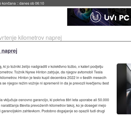
no končana
::
danes ob 06:10
 vrtenje kilometrov naprej
v naprej
a
, ki jo tožniki želijo nadgraditi v kolektivno tožbo, v kateri podjetju
ilometrov. Tožnik Nyree Hinton zatrjuje, da njegov avtomobil Tesla
kilometrov. Hinton je teslo kupil decembra 2022 in v šestih mesecih
da se njegov režim vožnje ni spremenil in da je prevozil kvečjemu šest
la vključuje osnovno garancijo, ki pokriva štiri leta uporabe ali 50.000
v naraščanja števila prevoženih kilometrov takoj, ko je dosegel mejo
iti garancijskim zahtevkom. Podobno dogajanje so opazili tudi drugi