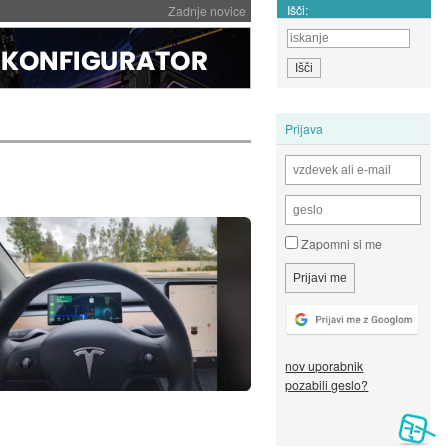
Išči:
Zadnje novice
Prijava
Zapomni si me
nov uporabnik
pozabili geslo?