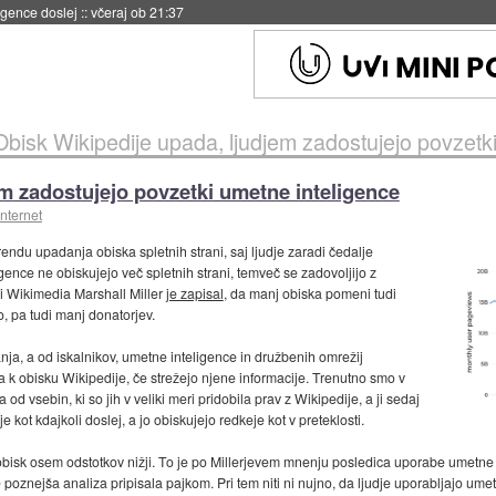
 umetne inteligence
::
včeraj ob 21:23
Obisk Wikipedije upada, ljudjem zadostujejo povzetk
em zadostujejo povzetki umetne inteligence
internet
rendu upadanja obiska spletnih strani, saj ljudje zaradi čedalje
ce ne obiskujejo več spletnih strani, temveč se zadovoljijo z
ji Wikimedia Marshall Miller
je zapisal
, da manj obiska pomeni tudi
o, pa tudi manj donatorjev.
ja, a od iskalnikov, umetne inteligence in družbenih omrežij
 k obisku Wikipedije, če strežejo njene informacije. Trenutno smo v
 od vsebin, ki so jih v veliki meri pridobila prav z Wikipedije, a ji sedaj
 kot kdajkoli doslej, a jo obiskujejo redkeje kot v preteklosti.
 obisk osem odstotkov nižji. To je po Millerjevem mnenju posledica uporabe umetne
e poznejša analiza pripisala pajkom. Pri tem niti ni nujno, da ljudje uporabljajo u