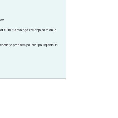
rov.
at 10 minut svojega zivljenja za to da je
setletje pred tem pa iskat po knjiznici in