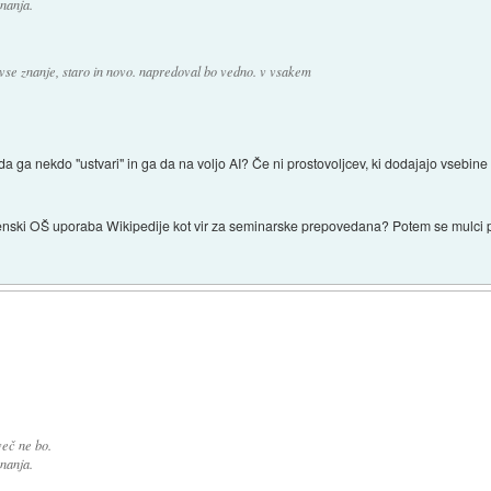
znanja.
 vse znanje, staro in novo. napredoval bo vedno. v vsakem
da ga nekdo "ustvari" in ga da na voljo AI? Če ni prostovoljcev, ki dodajajo vsebin
enski OŠ uporaba Wikipedije kot vir za seminarske prepovedana? Potem se mulci pos
več ne bo.
znanja.