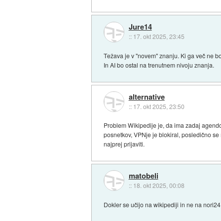
Jure14
::
17. okt 2025, 23:45
Težava je v "novem" znanju. Ki ga več ne bo
In AI bo ostal na trenutnem nivoju znanja.
alternative
::
17. okt 2025, 23:50
Problem Wikipedije je, da ima zadaj agendo. 
posnetkov, VPNje je blokiral, posledično se 
najprej prijaviti.
matobeli
::
18. okt 2025, 00:08
Dokler se učijo na wikipediji in ne na nori24