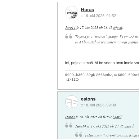
Horas
::
18. okt 2025, 01:52
Jure14
je
17. okt 2025 ob 23:45
izjavil
:
Težava je v "novem" znanju. Ki ga več ne
In AI bo ostal na trenutnem nivoju znanja.
lol, pojma nimaš. AI bo vedno prva imela v
9900+b360, 32gb 2666mhz, rx 6800, 600w 
+2x12tb
estons
::
18. okt 2025, 09:09
Horas
je
18. okt 2025 ob 01:52
izjavil
:
Jure14
je
17. okt 2025 ob 23:45
izjavil
:
Težava je v "novem" znanju. Ki ga 