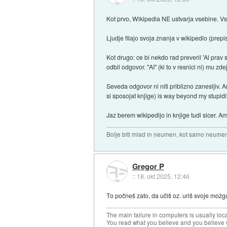
Kot prvo, Wikipedia NE ustvarja vsebine. Vs
Ljudje filajo svoja znanja v wikipedio (prepi
Kot drugo: ce bi nekdo rad preveril 'Al prav 
odbil odgovor. "AI" (ki to v resnici ni) mu zde
Seveda odgovor ni niti priblizno zanesljiv. A
si sposojat knjige) is way beyond my stupidit
Jaz berem wikipedijo in knjige tudi sicer. A
Bolje biti mlad in neumen, kot samo neume
Gregor P
::
18. okt 2025, 12:46
To počneš zato, da učiš oz. uriš svoje možga
The main failure in computers is usually lo
You read what you believe and you believe w