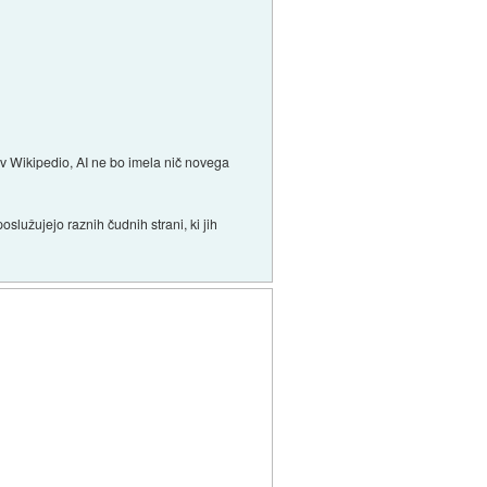
e v Wikipedio, AI ne bo imela nič novega
lužujejo raznih čudnih strani, ki jih