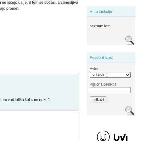
h ne iščejo dalje. S tem se počasi, a zanesljivo
jajo promet.
Hitre funkcije
seznam tem
Posebni izpisi
Avtor:
Ključna beseda:
ajam več toliko kot sem nekoč.