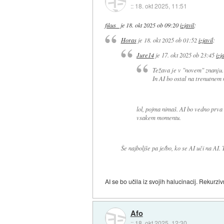
::
18. okt 2025, 11:51
fikus_
je
18. okt 2025 ob 09:20
izjavil
:
Horas
je
18. okt 2025 ob 01:52
izjavil
:
Jure14
je
17. okt 2025 ob 23:45
izj
Težava je v "novem" znanju. 
In AI bo ostal na trenutnem 
lol, pojma nimaš. AI bo vedno prva 
vsakem momentu.
Še najboljše pa je/bo, ko se AI uči na AI.
AI se bo učila iz svojih halucinacij. Rekurziv
Afo
::
18. okt 2025, 12:30