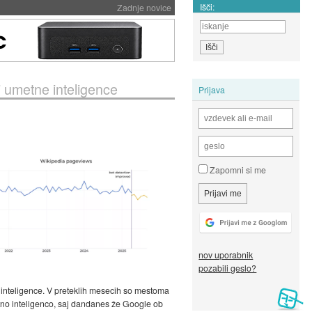
Išči:
Zadnje novice
i umetne inteligence
Prijava
Zapomni si me
nov uporabnik
pozabili geslo?
 inteligence. V preteklih mesecih so mestoma
metno inteligenco, saj dandanes že Google ob