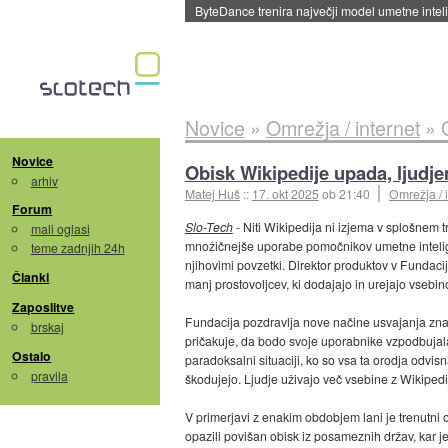
Spletne strani začele streči oglase za agente
Novice
»
Omrežja / internet
»
Novice
Obisk Wikipedije upada, ljudj
arhiv
Matej Huš
::
17. okt 2025
ob 21:40
Omrežja / 
Forum
Slo-Tech
- Niti Wikipedija ni izjema v splošnem t
mali oglasi
množičnejše uporabe pomočnikov umetne inteligen
teme zadnjih 24h
njihovimi povzetki. Direktor produktov v Fundaci
Članki
manj prostovoljcev, ki dodajajo in urejajo vsebin
Zaposlitve
Fundacija pozdravlja nove načine usvajanja znan
brskaj
pričakuje, da bodo svoje uporabnike vzpodbujala
Ostalo
paradoksalni situaciji, ko so vsa ta orodja odvisna
pravila
škodujejo. Ljudje uživajo več vsebine z Wikipedije
V primerjavi z enakim obdobjem lani je trenutni
opazili povišan obisk iz posameznih držav, kar j