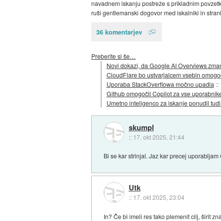
navadnem iskanju postreže s prikladnim povzet
ruši gentlemanski dogovor med iskalniki in stran
36 komentarjev
Preberite si še…
Novi dokazi, da Google AI Overviews zma
CloudFlare bo ustvarjalcem vsebin omogoč
Uporaba StackOverflowa močno upadla
::
Github omogočil Copilot za vse uporabnik
Umetno inteligenco za iskanje ponudil tu
skumpl
::
17. okt 2025, 21:44
Bi se kar strinjal. Jaz kar precej uporablj
Utk
::
17. okt 2025, 23:04
In? Če bi imeli res tako plemenit cilj, širit z