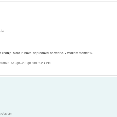
 bo.
se znanje, staro in novo. napredoval bo vedno. v vsakem momentu.
bronze, 512gb+250gb ssd m.2 + 2tb
več ne bo.