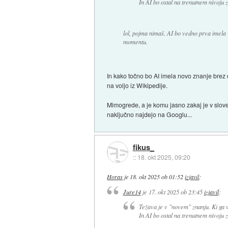
In AI bo ostal na trenutnem nivoju 
lol, pojma nimaš. AI bo vedno prva imela
momentu.
In kako točno bo AI imela novo znanje brez 
na voljo iz Wikipedije.
Mimogrede, a je komu jasno zakaj je v slov
naključno najdejo na Googlu...
fikus_
::
18. okt 2025, 09:20
Horas
je
18. okt 2025 ob 01:52
izjavil
:
Jure14
je
17. okt 2025 ob 23:45
izjavil
:
Težava je v "novem" znanju. Ki ga 
In AI bo ostal na trenutnem nivoju 