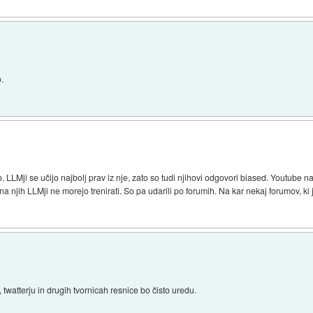
.
LLMji se učijo najbolj prav iz nje, zato so tudi njihovi odgovori biased. Youtube n
na njih LLMji ne morejo trenirati. So pa udarili po forumih. Na kar nekaj forumov, ki
, twatterju in drugih tvornicah resnice bo čisto uredu.