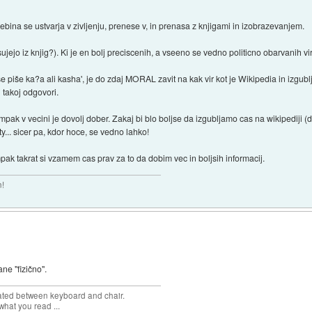
ebina se ustvarja v zivljenju, prenese v, in prenasa z knjigami in izobrazevanjem.
sujejo iz knjig?). Ki je en bolj preciscenih, a vseeno se vedno politicno obarvanih vi
se piše ka?a ali kasha', je do zdaj MORAL zavit na kak vir kot je Wikipedia in izgublj
j takoj odgovori.
mpak v vecini je dovolj dober. Zakaj bi blo boljse da izgubljamo cas na wikipediji (de
y... sicer pa, kdor hoce, se vedno lahko!
mpak takrat si vzamem cas prav za to da dobim vec in boljsih informacij.
n!
ne "fizično".
cated between keyboard and chair.
hat you read ...