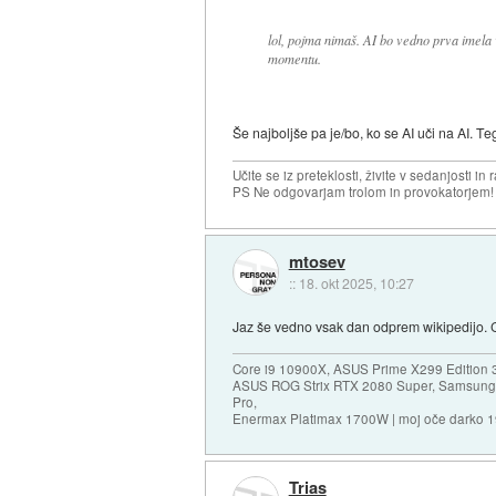
lol, pojma nimaš. AI bo vedno prva imela
momentu.
Še najboljše pa je/bo, ko se AI uči na AI. T
Učite se iz preteklosti, živite v sedanjosti in 
PS Ne odgovarjam trolom in provokatorjem!
mtosev
::
18. okt 2025, 10:27
Jaz še vedno vsak dan odprem wikipedijo. 
Core i9 10900X, ASUS Prime X299 Edition 
ASUS ROG Strix RTX 2080 Super, Samsung
Pro,
Enermax Platimax 1700W | moj oče darko 
Trias