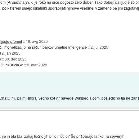
kom (
AI summary
), ki je roko na srce pogosto zelo dober. Tako dober, da ljudje splo
i, po katerem smejo iskalniki uporabljati njihove vsebine, v zameno pa jim zagotavl
njšuje promet
::
16. avg 2025
il monetizacijo na račun pajkov umetne inteligence
::
2. jul 2025
12. jan 2025
e
::
30. dec 2023
di DuckDuckGo
::
9. mar 2023
am ChatGPT, pa mi skoraj vedno kot vir navede Wikipedia.com, posledično tja ne zah
nanje in bla bla, zakaj točno jih bi to motilo? Še prišparajo lahko na serverjih.