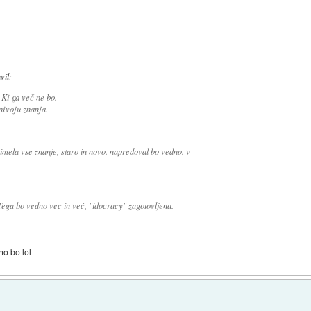
avil
:
Ki ga več ne bo.
nivoju znanja.
imela vse znanje, staro in novo. napredoval bo vedno. v
 Tega bo vedno vec in več, "idocracy" zagotovljena.
no bo lol