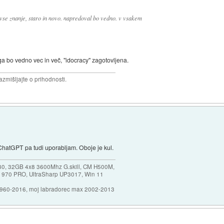
 vse znanje, staro in novo. napredoval bo vedno. v vsakem
ega bo vedno vec in več, "idocracy" zagotovljena.
razmišljajte o prihodnosti.
ChatGPT pa tudi uporabljam. Oboje je kul.
30, 32GB 4x8 3600Mhz G.skill, CM H500M,
 970 PRO, UltraSharp UP3017, Win 11
1960-2016, moj labradorec max 2002-2013