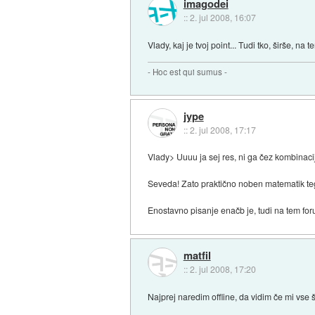
imagodei
::
2. jul 2008, 16:07
Vlady, kaj je tvoj point... Tudi tko, širše, na
- Hoc est qui sumus -
jype
::
2. jul 2008, 17:17
Vlady> Uuuu ja sej res, ni ga čez kombinaci
Seveda! Zato praktično noben matematik te
Enostavno pisanje enačb je, tudi na tem f
matfil
::
2. jul 2008, 17:20
Najprej naredim offline, da vidim če mi vse 