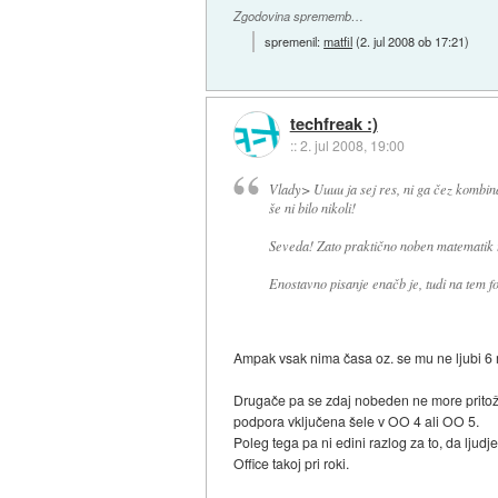
Zgodovina sprememb…
spremenil:
matfil
(
2. jul 2008 ob 17:21
)
techfreak :)
::
2. jul 2008, 19:00
Vlady> Uuuu ja sej res, ni ga čez kombi
še ni bilo nikoli!
Seveda! Zato praktično noben matematik t
Enostavno pisanje enačb je, tudi na tem
Ampak vsak nima časa oz. se mu ne ljubi 6
Drugače pa se zdaj nobeden ne more pritožev
podpora vključena šele v OO 4 ali OO 5.
Poleg tega pa ni edini razlog za to, da ljud
Office takoj pri roki.