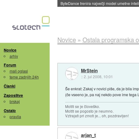
Spletne strani začele streči oglase za agente
Novice
»
Ostala programska 
Novice
arhiv
Forum
MrStein
mali oglasi
::
2. jul 2008, 10:01
teme zadnjih 24h
Članki
Še enkrat: Zakaj v novici piše, da je bila 
(če vseeno je, pa naj nekdo pove ime tega i
Zaposlitve
brskaj
Motiti se je človeško.
Ostalo
Motiti se pogosto je neumno.
Vztrajati pri zmoti je... oh, pozdravljen!
pravila
arjan_t