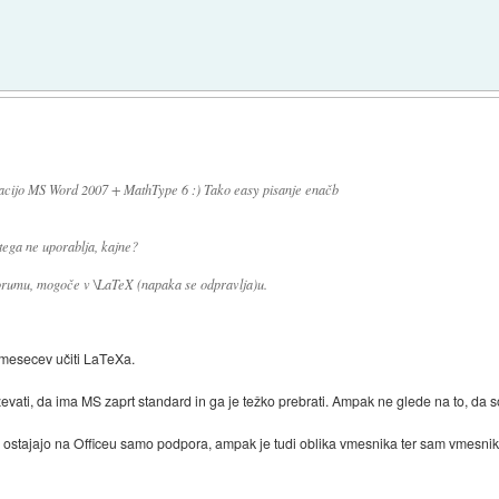
nacijo MS Word 2007 + MathType 6 :) Tako easy pisanje enačb
ega ne uporablja, kajne?
 forumu, mogoče v
\LaTeX (napaka se odpravlja)
u.
 mesecev učiti LaTeXa.
ati, da ima MS zaprt standard in ga je težko prebrati. Ampak ne glede na to, da so
je ostajajo na Officeu samo podpora, ampak je tudi oblika vmesnika ter sam vmesnik. 