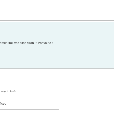
ementirali več tisoč strani ? Pohvalno !
 odprto kodo
ficeu