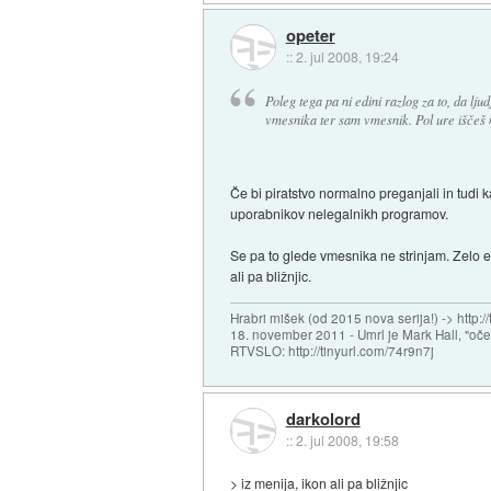
opeter
::
2. jul 2008, 19:24
Poleg tega pa ni edini razlog za to, da lj
vmesnika ter sam vmesnik. Pol ure iščeš ne
Če bi piratstvo normalno preganjali in tudi 
uporabnikov nelegalnikh programov.
Se pa to glede vmesnika ne strinjam. Zelo en
ali pa bližnjic.
Hrabri mišek (od 2015 nova serija!) -> http:/
18. november 2011 - Umrl je Mark Hall, "oč
RTVSLO: http://tinyurl.com/74r9n7j
darkolord
::
2. jul 2008, 19:58
> iz menija, ikon ali pa bližnjic