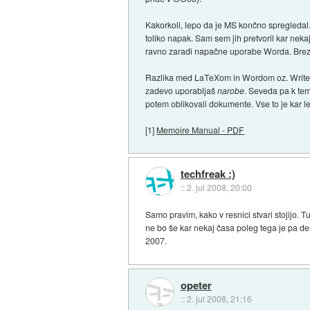
Kakorkoli, lepo da je MS končno spregledal.
toliko napak. Sam sem jih pretvoril kar nekaj
ravno zaradi napačne uporabe Worda. Brez sti
Razlika med LaTeXom in Wordom oz. Writerj
zadevo uporabljaš
narobe
. Seveda pa k tem
potem oblikovali dokumente. Vse to je kar 
[1]
Memoire Manual - PDF
techfreak :)
::
2. jul 2008, 20:00
Samo pravim, kako v resnici stvari stojijo
ne bo še kar nekaj časa poleg tega je pa de
2007.
opeter
::
2. jul 2008, 21:16