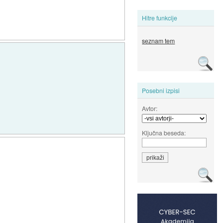
Hitre funkcije
seznam tem
Posebni izpisi
Avtor:
Ključna beseda: