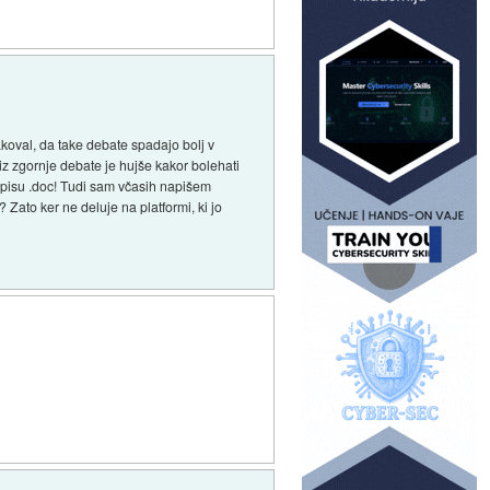
čakoval, da take debate spadajo bolj v
iz zgornje debate je hujše kakor bolehati
 zapisu .doc! Tudi sam včasih napišem
 Zato ker ne deluje na platformi, ki jo