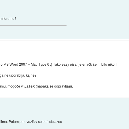
 tem forumu?
jo MS Word 2007 + MathType 6 :) Tako easy pisanje enačb še ni bilo nikoli!
ga ne uporablja, kajne?
orumu, mogoče v
\LaTeX (napaka se odpravlja)
u.
štima. Potem pa uvoziš v spletni obrazec