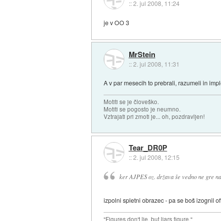
::
2. jul 2008, 11:24
je v OO 3
MrStein
::
2. jul 2008, 11:31
A v par mesecih to prebrali, razumeli in impl
Motiti se je človeško.
Motiti se pogosto je neumno.
Vztrajati pri zmoti je... oh, pozdravljen!
Tear_DR0P
::
2. jul 2008, 12:15
ker AJPES oz. država še vedno ne gre na
izpolni spletni obrazec - pa se boš izognil of
"Figures don't lie, but liars figure."