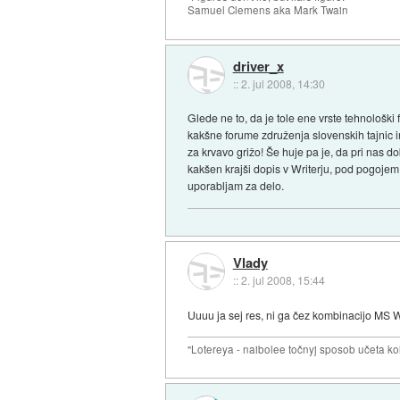
Samuel Clemens aka Mark Twain
driver_x
::
2. jul 2008, 14:30
Glede ne to, da je tole ene vrste tehnološki 
kakšne forume združenja slovenskih tajnic in
za krvavo grižo! Še huje pa je, da pri nas d
kakšen krajši dopis v Writerju, pod pogojem, 
uporabljam za delo.
Vlady
::
2. jul 2008, 15:44
Uuuu ja sej res, ni ga čez kombinacijo MS W
"Lotereya - naibolee točnyj sposob učeta kol