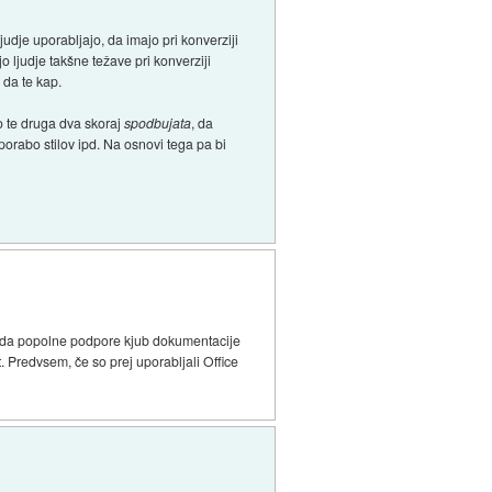
dje uporabljajo, da imajo pri konverziji
o ljudje takšne težave pri konverziji
 da te kap.
 te druga dva skoraj
spodbujata
, da
porabo stilov ipd. Na osnovi tega pa bi
m, da popolne podpore kjub dokumentacije
 Predvsem, če so prej uporabljali Office