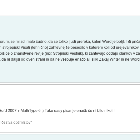
forum, se mi zdi malo čudno, da se toliko ljudi prereka, kateri Word je boljši! Bi pri
 strojepisk! Pisati (tehnično) zahtevnejše besedilo v katerem koli od urejevalnikov 
obiš celo znanstvene revije (npr. Strojniški Vestnik), ki zahtevajo oddajo člankov v
da ni daljši od dveh strani in da ne vsebuje enačb ali slik! Zakaj Writer in ne Word?
ord 2007 + MathType 6 :) Tako easy pisanje enačb še ni bilo nikoli!
ičestva optimistov"