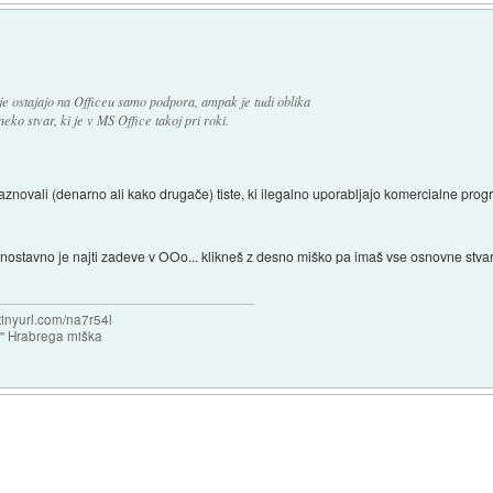
udje ostajajo na Officeu samo podpora, ampak je tudi oblika
ko stvar, ki je v MS Office takoj pri roki.
kaznovali (denarno ali kako drugače) tiste, ki ilegalno uporabljajo komercialne progr
ostavno je najti zadeve v OOo... klikneš z desno miško pa imaš vse osnovne stvari t
/tinyurl.com/na7r54l
e" Hrabrega miška