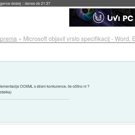
 umetne inteligence
::
danes ob 21:23
oprema
»
Microsoft objavil vrsto specifikacij - Word
implementacija OOXML s strani konkurence, če očitno ni ?
zdelka)