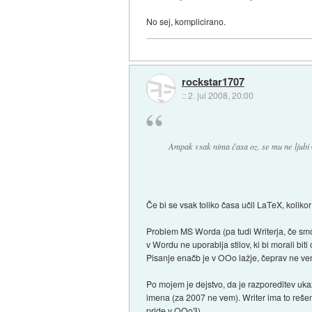
No sej, komplicirano.
rockstar1707
::
2. jul 2008, 20:00
Ampak vsak nima časa oz. se mu ne ljubi
Če bi se vsak toliko časa učil LaTeX, kolikor
Problem MS Worda (pa tudi Writerja, če smo 
v Wordu ne uporablja stilov, ki bi morali bi
Pisanje enačb je v OOo lažje, čeprav ne ve
Po mojem je dejstvo, da je razporeditev uka
imena (za 2007 ne vem). Writer ima to rešen
pride v OOo3).