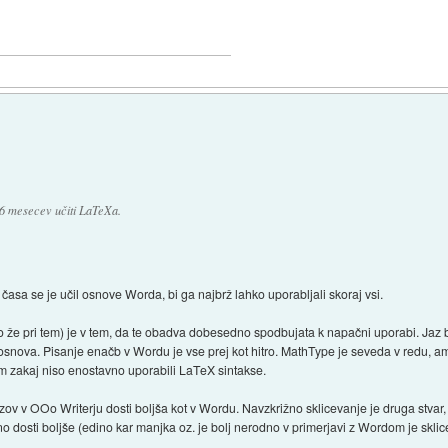
 6 mesecev učiti LaTeXa.
 časa se je učil osnove Worda, bi ga najbrž lahko uporabljali skoraj vsi.
že pri tem) je v tem, da te obadva dobesedno spodbujata k napačni uporabi. Jaz bi
ti osnova. Pisanje enačb v Wordu je vse prej kot hitro. MathType je seveda v redu, a
m zakaj niso enostavno uporabili LaTeX sintakse.
zov v OOo Writerju dosti boljša kot v Wordu. Navzkrižno sklicevanje je druga stvar
o dosti boljše (edino kar manjka oz. je bolj nerodno v primerjavi z Wordom je sklic