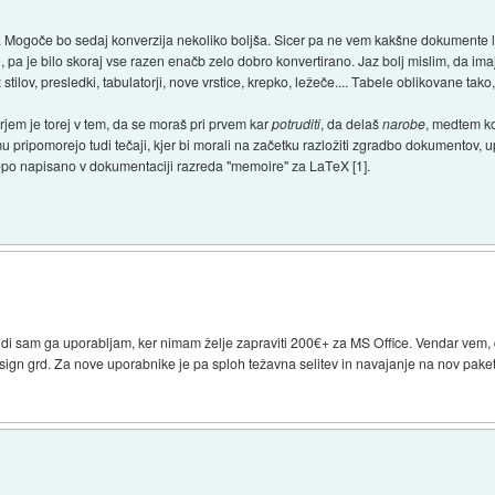
 Mogoče bo sedaj konverzija nekoliko boljša. Sicer pa ne vem kakšne dokumente lju
, pa je bilo skoraj vse razen enačb zelo dobro konvertirano. Jaz bolj mislim, da imaj
lov, presledki, tabulatorji, nove vrstice, krepko, ležeče.... Tabele oblikovane tako,
em je torej v tem, da se moraš pri prvem kar
potruditi
, da delaš
narobe
, medtem ko
u pripomorejo tudi tečaji, kjer bi morali na začetku razložiti zgradbo dokumentov, u
lepo napisano v dokumentaciji razreda "memoire" za LaTeX [1].
. Tudi sam ga uporabljam, ker nimam želje zapraviti 200€+ za MS Office. Vendar ve
sign grd. Za nove uporabnike je pa sploh težavna selitev in navajanje na nov paket.