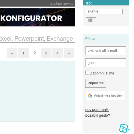
Išči:
Zadnje novice
, Excel, Powerpoint, Exchange
Prijava
2
«
1
3
4
»
Zapomni si me
nov uporabnik
pozabili geslo?