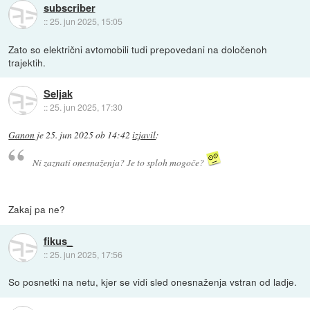
subscriber
::
25. jun 2025, 15:05
Zato so električni avtomobili tudi prepovedani na določenoh
trajektih.
Seljak
::
25. jun 2025, 17:30
Ganon
je
25. jun 2025 ob 14:42
izjavil
:
Ni zaznati onesnaženja? Je to sploh mogoče?
Zakaj pa ne?
fikus_
::
25. jun 2025, 17:56
So posnetki na netu, kjer se vidi sled onesnaženja vstran od ladje.