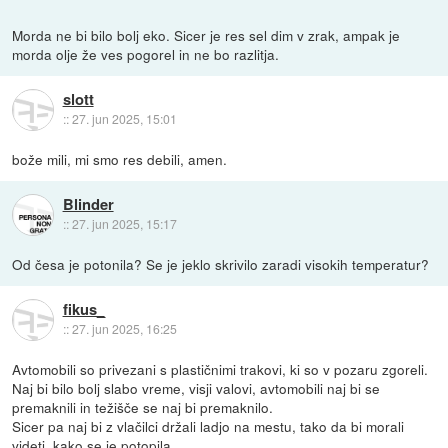
Morda ne bi bilo bolj eko. Sicer je res sel dim v zrak, ampak je
morda olje že ves pogorel in ne bo razlitja.
slott
::
27. jun 2025, 15:01
bože mili, mi smo res debili, amen.
Blinder
::
27. jun 2025, 15:17
Od česa je potonila? Se je jeklo skrivilo zaradi visokih temperatur?
fikus_
::
27. jun 2025, 16:25
Avtomobili so privezani s plastičnimi trakovi, ki so v pozaru zgoreli.
Naj bi bilo bolj slabo vreme, visji valovi, avtomobili naj bi se
premaknili in težišče se naj bi premaknilo.
Sicer pa naj bi z vlačilci držali ladjo na mestu, tako da bi morali
videti, kako se je potopila.