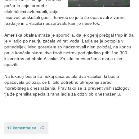
požar in zajel predel z
električnimi avtomobili, ladje
niso več poskušali gasiti, temveč so jo le še opazovali z varne
razdalje in z vlačilci nadzorovali, kam jo nese tok.
Ameriška obalna straža je sporočila, da je ogenj prežgal trup in da
je v ladjo po neurju začela vdirati voda. Ladja se je potopila v
ponedeljek. Med gorenjem so nadzorovali njen položaj, na koncu
pa je končala skoraj dva tisoč metrov pod gladino približno 300
kilometrov od obale Aljaske. Za zdaj onesnaženja morja niso
opazili.
Na lokaciji bosta še nekaj časa ostala dva vlačilca, ki bosta
opazovala položaj, če bi bilo potrebno ukrepanje zaradi
morebitnega onesnaženja. Prav tako se iz preventivnih razlogov
tja že premika specializirana ladja za odziv ob onesnaženju.
17 komentarjev