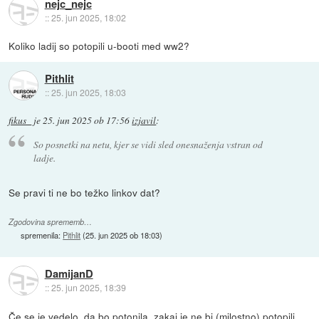
nejc_nejc
::
25. jun 2025, 18:02
Koliko ladij so potopili u-booti med ww2?
Pithlit
::
25. jun 2025, 18:03
fikus_
je
25. jun 2025 ob 17:56
izjavil
:
So posnetki na netu, kjer se vidi sled onesnaženja vstran od
ladje.
Se pravi ti ne bo težko linkov dat?
Zgodovina sprememb…
spremenila:
Pithlit
(
25. jun 2025 ob 18:03
)
DamijanD
::
25. jun 2025, 18:39
Če se je vedelo, da bo potonila, zakaj je ne bi (milostno) potopili