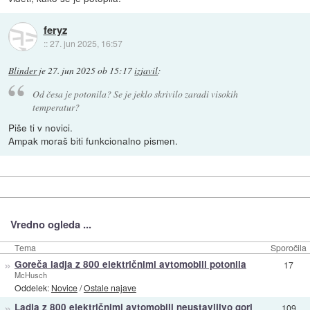
feryz
::
27. jun 2025, 16:57
Blinder
je
27. jun 2025 ob 15:17
izjavil
:
Od česa je potonila? Se je jeklo skrivilo zaradi visokih
temperatur?
Piše ti v novici.
Ampak moraš biti funkcionalno pismen.
Vredno ogleda ...
Tema
Sporočila
»
Goreča ladja z 800 električnimi avtomobili potonila
17
McHusch
Oddelek:
Novice
/
Ostale najave
»
Ladja z 800 električnimi avtomobili neustavljivo gori
109