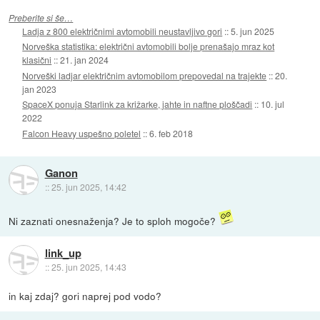
Preberite si še…
Ladja z 800 električnimi avtomobili neustavljivo gori
::
5. jun 2025
Norveška statistika: električni avtomobili bolje prenašajo mraz kot
klasični
::
21. jan 2024
Norveški ladjar električnim avtomobilom prepovedal na trajekte
::
20.
jan 2023
SpaceX ponuja Starlink za križarke, jahte in naftne ploščadi
::
10. jul
2022
Falcon Heavy uspešno poletel
::
6. feb 2018
Ganon
::
25. jun 2025, 14:42
Ni zaznati onesnaženja? Je to sploh mogoče?
link_up
::
25. jun 2025, 14:43
in kaj zdaj? gori naprej pod vodo?