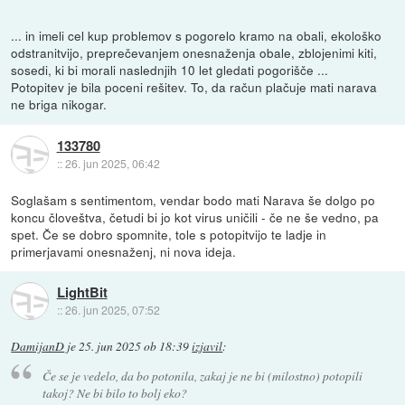
... in imeli cel kup problemov s pogorelo kramo na obali, ekološko
odstranitvijo, preprečevanjem onesnaženja obale, zblojenimi kiti,
sosedi, ki bi morali naslednjih 10 let gledati pogorišče ...
Potopitev je bila poceni rešitev. To, da račun plačuje mati narava
ne briga nikogar.
133780
::
26. jun 2025, 06:42
Soglašam s sentimentom, vendar bodo mati Narava še dolgo po
koncu človeštva, četudi bi jo kot virus uničili - če ne še vedno, pa
spet. Če se dobro spomnite, tole s potopitvijo te ladje in
primerjavami onesnaženj, ni nova ideja.
LightBit
::
26. jun 2025, 07:52
DamijanD
je
25. jun 2025 ob 18:39
izjavil
:
Če se je vedelo, da bo potonila, zakaj je ne bi (milostno) potopili
takoj? Ne bi bilo to bolj eko?