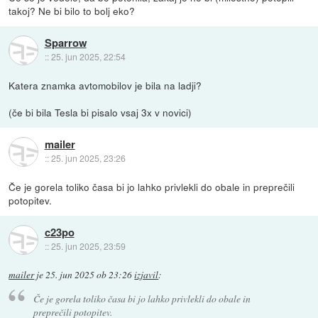
takoj? Ne bi bilo to bolj eko?
Sparrow
::
25. jun 2025, 22:54
Katera znamka avtomobilov je bila na ladji?
(če bi bila Tesla bi pisalo vsaj 3x v novici)
mailer
::
25. jun 2025, 23:26
Če je gorela toliko časa bi jo lahko privlekli do obale in preprečili
potopitev.
c23po
::
25. jun 2025, 23:59
mailer
je
25. jun 2025 ob 23:26
izjavil
:
Če je gorela toliko časa bi jo lahko privlekli do obale in
preprečili potopitev.