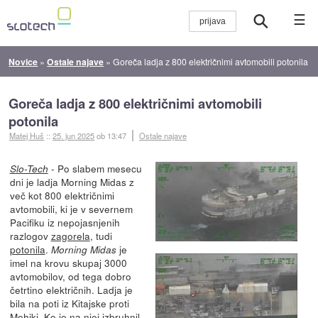
☰
Novice
»
Ostale najave
»
Goreča ladja z 800 električnimi avtomobili potonila
Goreča ladja z 800 električnimi avtomobili
potonila
Matej Huš
::
25. jun 2025
ob 13:47
Ostale najave
- Po slabem mesecu
Slo-Tech
dni je ladja Morning Midas z
več kot 800 električnimi
avtomobili, ki je v severnem
Pacifiku iz nepojasnjenih
razlogov
zagorela
, tudi
potonila
.
je
Morning Midas
imel na krovu skupaj 3000
avtomobilov, od tega dobro
četrtino električnih. Ladja je
bila na poti iz Kitajske proti
Mehiki. Ko je na njej izbruhnil