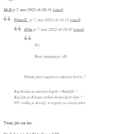
Mr.B
je
7. mar 2022 ob 20:31
izjavil
:
PrimoZ_
je
7. mar 2022 ob 18:12
izjavil
:
D3m
je
7. mar 2022 ob 18:07
izjavil
:
P.s.
Rusi zmagujejo. xD
Potem jutri zagotovo odprejo borzo ?
Kaj kruha ne morejo kupiti v Rubljih ?
Kaj jim je Kitajec nehal dostavljati čipe ?
PS: vodke je dovolj, si expert za cirozo jeter.
Tmsc jim ne bo.