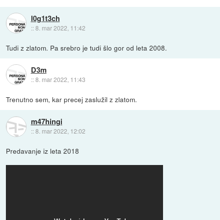
l0g1t3ch
::
8. mar 2022, 11:42
Tudi z zlatom. Pa srebro je tudi šlo gor od leta 2008.
D3m
::
8. mar 2022, 11:43
Trenutno sem, kar precej zaslužil z zlatom.
m47hingi
::
8. mar 2022, 12:02
Predavanje iz leta 2018