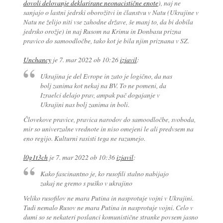
dovoli delovanje deklarirane neonacistične enote
), naj ne
sanjajo o lastni jedrski oborožitvi in članstvu v Natu (Ukrajine v
Natu ne želijo niti vse zahodne države, še manj to, da bi dobila
jedrsko orožje) in naj Rusom na Krimu in Donbasu prizna
pravico do samoodločbe, tako kot je bila njim priznana v SZ.
Unchancy
je
7. mar 2022 ob 10:26
izjavil
:
Ukrajina je del Evrope in zato je logično, da nas
bolj zanima kot nekaj na BV. To ne pomeni, da
Izraelci delajo prav, ampak pač dogajanje v
Ukrajini nas bolj zanima in boli.
Človekove pravice, pravica narodov do samoodločbe, svoboda,
mir so univerzalne vrednote in niso omejeni le ali predvsem na
eno regijo. Kulturni rasisti tega ne razumejo.
l0g1t3ch
je
7. mar 2022 ob 10:36
izjavil
:
Kako fascinantno je, ko rusofili stalno nabijajo
zakaj ne gremo s puško v ukrajino
Veliko rusofilov ne mara Putina in nasprotuje vojni v Ukrajini.
Tudi nemalo Rusov ne mara Putina in nasprotuje vojni. Celo v
dumi so se nekateri poslanci komunistične stranke povsem jasno