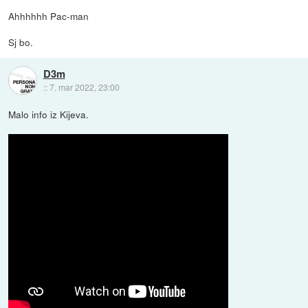
Ahhhhhh Pac-man
Sj bo.
D3m
::
7. mar 2022, 23:00
Malo info iz Kijeva.