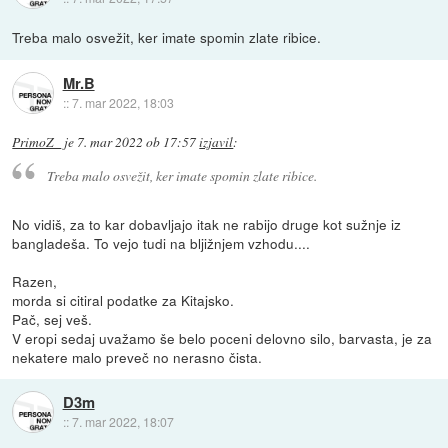
Treba malo osvežit, ker imate spomin zlate ribice.
Mr.B
::
7. mar 2022, 18:03
PrimoZ_
je
7. mar 2022 ob 17:57
izjavil
:
Treba malo osvežit, ker imate spomin zlate ribice.
No vidiš, za to kar dobavljajo itak ne rabijo druge kot sužnje iz
bangladeša. To vejo tudi na bljižnjem vzhodu....
Razen,
morda si citiral podatke za Kitajsko.
Pač, sej veš.
V eropi sedaj uvažamo še belo poceni delovno silo, barvasta, je za
nekatere malo preveč no nerasno čista.
D3m
::
7. mar 2022, 18:07