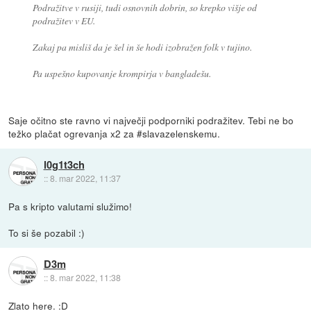
Podražitve v rusiji, tudi osnovnih dobrin, so krepko višje od
podražitev v EU.
Zakaj pa misliš da je šel in še hodi izobražen folk v tujino.
Pa uspešno kupovanje krompirja v bangladešu.
Saje očitno ste ravno vi največji podporniki podražitev. Tebi ne bo
težko plačat ogrevanja x2 za #slavazelenskemu.
l0g1t3ch
::
8. mar 2022, 11:37
Pa s kripto valutami služimo!
To si še pozabil :)
D3m
::
8. mar 2022, 11:38
Zlato here. :D