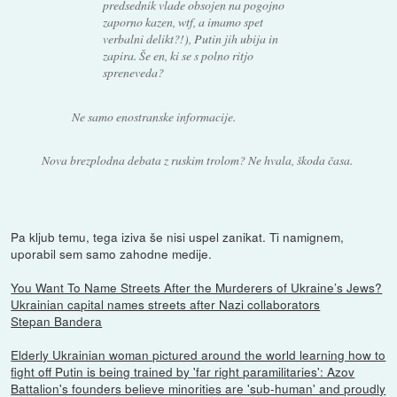
predsednik vlade obsojen na pogojno
zaporno kazen, wtf, a imamo spet
verbalni delikt?!), Putin jih ubija in
zapira. Še en, ki se s polno ritjo
spreneveda?
Ne samo enostranske informacije.
Nova brezplodna debata z ruskim trolom? Ne hvala, škoda časa.
Pa kljub temu, tega iziva še nisi uspel zanikat. Ti namignem,
uporabil sem samo zahodne medije.
You Want To Name Streets After the Murderers of Ukraine’s Jews?
Ukrainian capital names streets after Nazi collaborators
Stepan Bandera
Elderly Ukrainian woman pictured around the world learning how to
fight off Putin is being trained by 'far right paramilitaries': Azov
Battalion's founders believe minorities are 'sub-human' and proudly