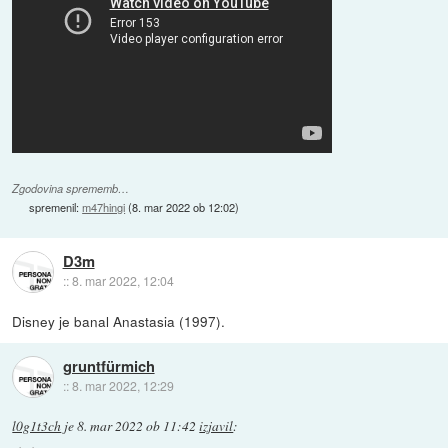
Zgodovina sprememb…
spremenil:
m47hingi
(
8. mar 2022 ob 12:02
)
D3m
::
8. mar 2022, 12:04
Disney je banal Anastasia (1997).
gruntfürmich
::
8. mar 2022, 12:29
l0g1t3ch
je
8. mar 2022 ob 11:42
izjavil
: