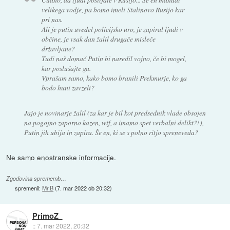
velikega vodje, pa bomo imeli Stalinovo Rusijo kar
pri nas.
Ali je putin uvedel policijsko uro, je zapiral ljudi v
občine, je vsak dan žalil drugače misleče
državljane?
Tudi naš domač Putin bi naredil vojno, če bi mogel,
kar poslušajte ga.
Vprašam samo, kako bomo branili Prekmurje, ko ga
bodo huni zavzeli?
Jajo je novinarje žalil (za kar je bil kot predsednik vlade obsojen
na pogojno zaporno kazen, wtf, a imamo spet verbalni delikt?!),
Putin jih ubija in zapira. Še en, ki se s polno ritjo spreneveda?
Ne samo enostranske informacije.
Zgodovina sprememb…
spremenil:
Mr.B
(
7. mar 2022 ob 20:32
)
PrimoZ_
::
7. mar 2022, 20:32