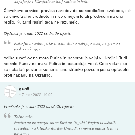
dogajanje v Ukrajini nas bolj zanima in boli.
Človekove pravice, pravica narodov do samoodločbe, svoboda, mir
so univerzalne vrednote in niso omejeni le ali predvsem na eno
regijo. Kulturni rasisti tega ne razumejo.
l0g1t3ch
je
7. mar 2022 ob 10:36
izjavil
:
Kako fascinantno je, ko rusofili stalno nabijajo zakaj ne gremo s
puško v ukrajino
Veliko rusofilov ne mara Putina in nasprotuje vojni v Ukrajini. Tudi
nemalo Rusov ne mara Putina in nasprotuje vojni. Celo v dumi so
se nekateri poslanci komunistične stranke povsem jasno opredelili
proti napadu na Ukrajino.
gus5
::
7. mar 2022, 19:02
FireSnake
je
7. mar 2022 ob 06:20
izjavil
:
Točno tako.
Novica pa ne navaja, da so Rusi ob "izgubi" PayPal in ostalih
presedlali na kitajsko storitev UnionPay (novica nalašč tega ne
navaja?).