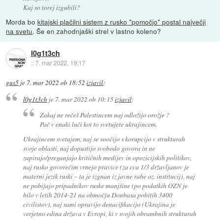
Kaj so torej izgubili?
Morda bo
kitajski plačilni sistem z rusko "pomočjo" postal največji
na svetu
. Še en zahodnjaški strel v lastno koleno?
l0g1t3ch
::
7. mar 2022, 19:17
gus5
je
7. mar 2022 ob 18:52
izjavil
:
l0g1t3ch
je
7. mar 2022 ob 10:15
izjavil
:
Zakaj ne rečeš Palestincem naj odložijo orožje ?
Pač v enaki luči kot to svetujete ukrajincem.
Ukrajincem svetujem, naj se soočijo s korupcijo v strukturah
svoje oblasti, naj dopustijo svobodo govora in ne
zapirajo/preganjajo kritičnih medijev in opozicijskih politikov,
naj rusko govorečim vrnejo pravice (za cca 1/3 državljanov je
materni jezik ruski – ta je izgnan iz javne rabe oz. institucij), naj
ne pobijajo pripadnikov ruske manjšine (po podatkih OZN je
bilo v letih 2014-21 na območju Donbasa pobitih 3400
civilistov), naj sami opravijo denacifikacijo (Ukrajina je
verjetno edina država v Evropi, ki v svojih obrambnih strukturah