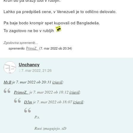
Kruh bo pa dražji tudi v rubljih.
Lahko pa predpišeš cene, v Venezueli je to odlično delovalo.
Pa baje bodo krompir spet kupovali od Bangladeša.
To zagotovo ne bo v rubljih
Zgodovina sprememb…
spremenilo:
PrimoZ_
(
7. mar 2022 ob 20:34
)
Unchancy
::
7. mar 2022, 21:26
Mr.B
je
7. mar 2022 ob 20:31
izjavil
:
PrimoZ_
je
7. mar 2022 ob 18:12
izjavil
:
D3m
je
7. mar 2022 ob 18:07
izjavil
:
P.s.
Rusi zmagujejo. xD