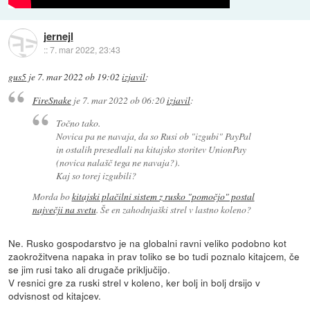
jernejl
::
7. mar 2022, 23:43
gus5
je
7. mar 2022 ob 19:02
izjavil
:
FireSnake
je
7. mar 2022 ob 06:20
izjavil
:
Točno tako.
Novica pa ne navaja, da so Rusi ob "izgubi" PayPal
in ostalih presedlali na kitajsko storitev UnionPay
(novica nalašč tega ne navaja?).
Kaj so torej izgubili?
Morda bo
kitajski plačilni sistem z rusko "pomočjo" postal
največji na svetu
. Še en zahodnjaški strel v lastno koleno?
Ne. Rusko gospodarstvo je na globalni ravni veliko podobno kot
zaokrožitvena napaka in prav toliko se bo tudi poznalo kitajcem, če
se jim rusi tako ali drugače priključijo.
V resnici gre za ruski strel v koleno, ker bolj in bolj drsijo v
odvisnost od kitajcev.