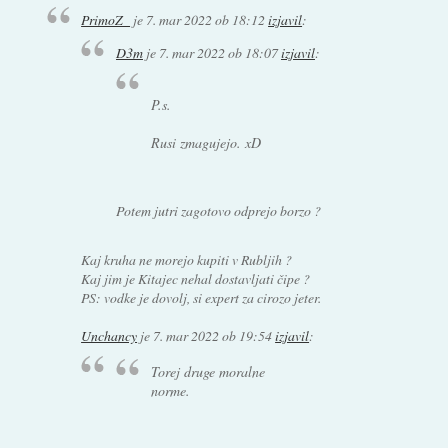
PrimoZ_
je
7. mar 2022 ob 18:12
izjavil
:
D3m
je
7. mar 2022 ob 18:07
izjavil
:
P.s.
Rusi zmagujejo. xD
Potem jutri zagotovo odprejo borzo ?
Kaj kruha ne morejo kupiti v Rubljih ?
Kaj jim je Kitajec nehal dostavljati čipe ?
PS: vodke je dovolj, si expert za cirozo jeter.
Unchancy
je
7. mar 2022 ob 19:54
izjavil
:
Torej druge moralne
norme.