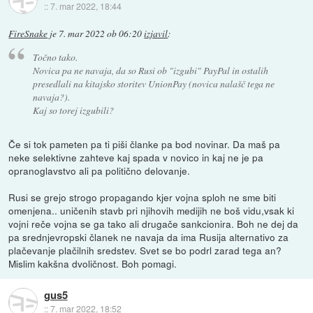
::
7. mar 2022, 18:44
FireSnake
je
7. mar 2022 ob 06:20
izjavil
:
Točno tako.
Novica pa ne navaja, da so Rusi ob "izgubi" PayPal in ostalih
presedlali na kitajsko storitev UnionPay (novica nalašč tega ne
navaja?).
Kaj so torej izgubili?
Če si tok pameten pa ti piši članke pa bod novinar. Da maš pa
neke selektivne zahteve kaj spada v novico in kaj ne je pa
opranoglavstvo ali pa politično delovanje.
Rusi se grejo strogo propagando kjer vojna sploh ne sme biti
omenjena.. uničenih stavb pri njihovih medijih ne boš vidu,vsak ki
vojni reče vojna se ga tako ali drugače sankcionira. Boh ne dej da
pa srednjevropski članek ne navaja da ima Rusija alternativo za
plačevanje plačilnih sredstev. Svet se bo podrl zarad tega an?
Mislim kakšna dvoličnost. Boh pomagi.
gus5
::
7. mar 2022, 18:52