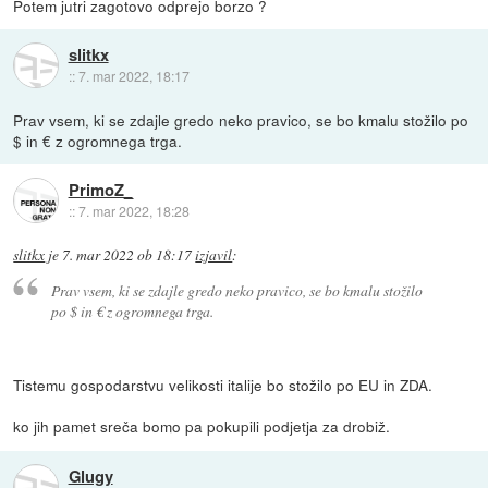
Potem jutri zagotovo odprejo borzo ?
slitkx
::
7. mar 2022, 18:17
Prav vsem, ki se zdajle gredo neko pravico, se bo kmalu stožilo po
$ in € z ogromnega trga.
PrimoZ_
::
7. mar 2022, 18:28
slitkx
je
7. mar 2022 ob 18:17
izjavil
:
Prav vsem, ki se zdajle gredo neko pravico, se bo kmalu stožilo
po $ in € z ogromnega trga.
Tistemu gospodarstvu velikosti italije bo stožilo po EU in ZDA.
ko jih pamet sreča bomo pa pokupili podjetja za drobiž.
Glugy