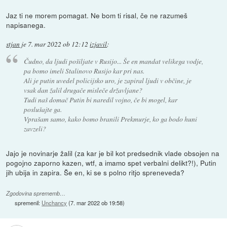
Jaz ti ne morem pomagat. Ne bom ti risal, če ne razumeš
napisanega.
stjan
je
7. mar 2022 ob 12:12
izjavil
:
Čudno, da ljudi pošiljate v Rusijo... Še en mandat velikega vodje,
pa bomo imeli Stalinovo Rusijo kar pri nas.
Ali je putin uvedel policijsko uro, je zapiral ljudi v občine, je
vsak dan žalil drugače misleče državljane?
Tudi naš domač Putin bi naredil vojno, če bi mogel, kar
poslušajte ga.
Vprašam samo, kako bomo branili Prekmurje, ko ga bodo huni
zavzeli?
Jajo je novinarje žalil (za kar je bil kot predsednik vlade obsojen na
pogojno zaporno kazen, wtf, a imamo spet verbalni delikt?!), Putin
jih ubija in zapira. Še en, ki se s polno ritjo spreneveda?
Zgodovina sprememb…
spremenil:
Unchancy
(
7. mar 2022 ob 19:58
)