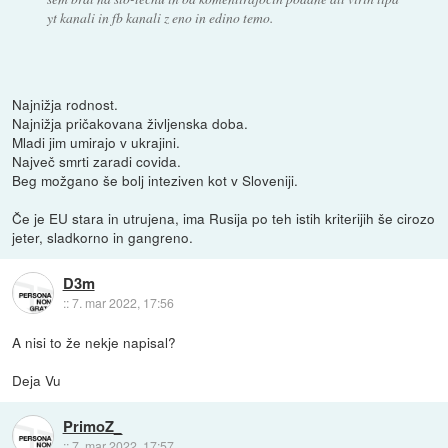
yt kanali in fb kanali z eno in edino temo.
Najnižja rodnost.
Najnižja pričakovana življenska doba.
Mladi jim umirajo v ukrajini.
Največ smrti zaradi covida.
Beg možgano še bolj inteziven kot v Sloveniji.
Če je EU stara in utrujena, ima Rusija po teh istih kriterijih še cirozo
jeter, sladkorno in gangreno.
D3m
::
7. mar 2022, 17:56
A nisi to že nekje napisal?
Deja Vu
PrimoZ_
::
7. mar 2022, 17:57