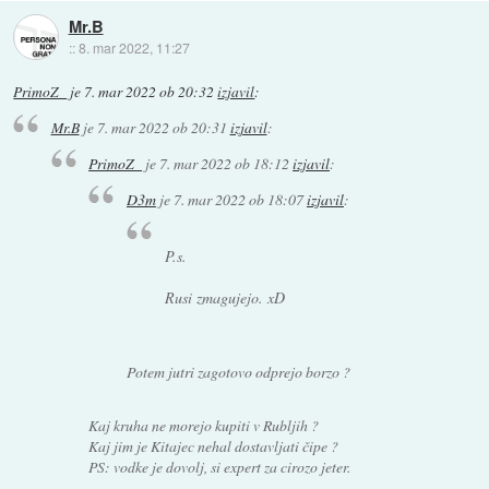
Mr.B
::
8. mar 2022, 11:27
PrimoZ_
je
7. mar 2022 ob 20:32
izjavil
:
Mr.B
je
7. mar 2022 ob 20:31
izjavil
:
PrimoZ_
je
7. mar 2022 ob 18:12
izjavil
:
D3m
je
7. mar 2022 ob 18:07
izjavil
:
P.s.
Rusi zmagujejo. xD
Potem jutri zagotovo odprejo borzo ?
Kaj kruha ne morejo kupiti v Rubljih ?
Kaj jim je Kitajec nehal dostavljati čipe ?
PS: vodke je dovolj, si expert za cirozo jeter.