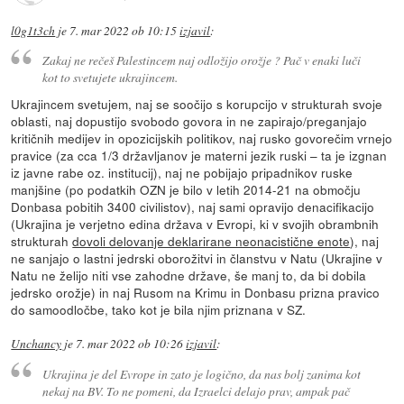
l0g1t3ch
je
7. mar 2022 ob 10:15
izjavil
:
Zakaj ne rečeš Palestincem naj odložijo orožje ? Pač v enaki luči
kot to svetujete ukrajincem.
Ukrajincem svetujem, naj se soočijo s korupcijo v strukturah svoje
oblasti, naj dopustijo svobodo govora in ne zapirajo/preganjajo
kritičnih medijev in opozicijskih politikov, naj rusko govorečim vrnejo
pravice (za cca 1/3 državljanov je materni jezik ruski – ta je izgnan
iz javne rabe oz. institucij), naj ne pobijajo pripadnikov ruske
manjšine (po podatkih OZN je bilo v letih 2014-21 na območju
Donbasa pobitih 3400 civilistov), naj sami opravijo denacifikacijo
(Ukrajina je verjetno edina država v Evropi, ki v svojih obrambnih
strukturah
dovoli delovanje deklarirane neonacistične enote
), naj
ne sanjajo o lastni jedrski oborožitvi in članstvu v Natu (Ukrajine v
Natu ne želijo niti vse zahodne države, še manj to, da bi dobila
jedrsko orožje) in naj Rusom na Krimu in Donbasu prizna pravico
do samoodločbe, tako kot je bila njim priznana v SZ.
Unchancy
je
7. mar 2022 ob 10:26
izjavil
:
Ukrajina je del Evrope in zato je logično, da nas bolj zanima kot
nekaj na BV. To ne pomeni, da Izraelci delajo prav, ampak pač