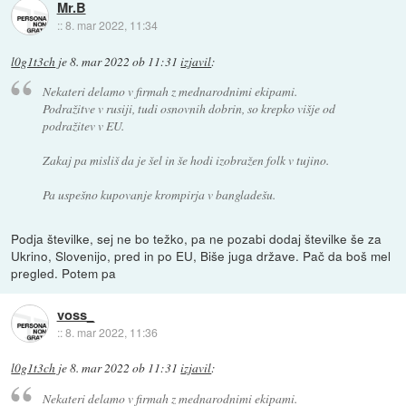
Mr.B
::
8. mar 2022, 11:34
l0g1t3ch
je
8. mar 2022 ob 11:31
izjavil
:
Nekateri delamo v firmah z mednarodnimi ekipami.
Podražitve v rusiji, tudi osnovnih dobrin, so krepko višje od
podražitev v EU.
Zakaj pa misliš da je šel in še hodi izobražen folk v tujino.
Pa uspešno kupovanje krompirja v bangladešu.
Podja številke, sej ne bo težko, pa ne pozabi dodaj številke še za
Ukrino, Slovenijo, pred in po EU, Biše juga države. Pač da boš mel
pregled. Potem pa
voss_
::
8. mar 2022, 11:36
l0g1t3ch
je
8. mar 2022 ob 11:31
izjavil
:
Nekateri delamo v firmah z mednarodnimi ekipami.