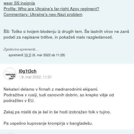
wear SS insignia
Profile: Who are Ukraine’s far-right Azov regiment?
Commentary: Ukraine’s neo-Nazi problem
ŠS: Toliko o tvojem blodenju iz drugih tem. Še lastnih virov ne zanš
podati za napisane trditve, in pokažeš malo razgledanosti.
Zgodovina sprememb…
spremenil:
Mr.B
(
8. mar 2022 ob 11:29
)
l0g1t3ch
::
8. mar 2022, 11:31
Nekateri delamo v firmah z mednarodnimi ekipami.
Podražitve v rusiji, tudi osnovnih dobrin, so krepko višje od
podražitev v EU.
Zakaj pa misliš da je šel in še hodi izobražen folk v tujino.
Pa uspešno kupovanje krompirja v bangladešu.