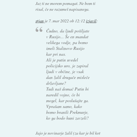
Jaz ti ne morem pomagat. Ne bom ti
risal, če ne razumeš napisanega.
stjan
je
7. mar 2022 ob 12:12
izjavil
:
Čudno, da ljudi pošiljate
v Rusijo... Še en mandat
velikega vodje, pa bomo
imeli Stalinovo Rusijo
kar pri nas.
Ali je putin uvedel
policijsko uro, je zapiral
ljudi v občine, je vsak
dan žalil drugače misleče
državljane?
Tudi naš domač Putin bi
naredil vojno, če bi
mogel, kar poslušajte ga.
Vprašam samo, kako
bomo branili Prekmurje,
ko ga bodo huni zavzeli?
Jajo je novinarje žalil (za kar je bil kot