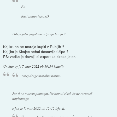
P.s.
Rusi zmagujejo. xD
Potem jutri zagotovo odprejo borzo ?
Kaj kruha ne morejo kupiti v Rubljih ?
Kaj jim je Kitajec nehal dostavljati čipe ?
PS: vodke je dovolj, si expert za cirozo jeter.
Unchancy
je
7. mar 2022 ob 19:54
izjavil
:
Torej druge moralne norme.
Jaz ti ne morem pomagat. Ne bom ti risal, če ne razumeš
napisanega.
stjan
je
7. mar 2022 ob 12:12
izjavil
:
Čudno, da ljudi pošiljate v Rusijo... Še en mandat