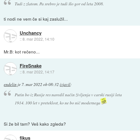
Tudi z zlatom. Pa srebro je tudi šlo gor od leta 2008.
ti nodi ne vem če si kaj zaslužil...
Unchancy
::
8. mar 2022, 14:10
Mr.B: kot rečeno...
FireSnake
::
8. mar 2022, 14:17
endelin
je
7. mar 2022 ob 08:32
izjavil
:
Putin bo iz Rusije res naredil način življenja v carski rusiji leta
1914. 100 let v preteklost, ko ne bo nič modernega
Si že bil tam? Veš kako zgleda?
fikus_