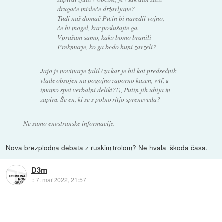
drugače misleče državljane?
Tudi naš domač Putin bi naredil vojno,
če bi mogel, kar poslušajte ga.
Vprašam samo, kako bomo branili
Prekmurje, ko ga bodo huni zavzeli?
Jajo je novinarje žalil (za kar je bil kot predsednik
vlade obsojen na pogojno zaporno kazen, wtf, a
imamo spet verbalni delikt?!), Putin jih ubija in
zapira. Še en, ki se s polno ritjo spreneveda?
Ne samo enostranske informacije.
Nova brezplodna debata z ruskim trolom? Ne hvala, škoda časa.
D3m
::
7. mar 2022, 21:57