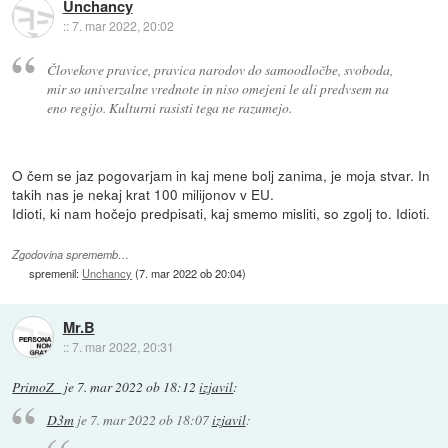
Unchancy
::
7. mar 2022, 20:02
Človekove pravice, pravica narodov do samoodločbe, svoboda,
mir so univerzalne vrednote in niso omejeni le ali predvsem na
eno regijo. Kulturni rasisti tega ne razumejo.
O čem se jaz pogovarjam in kaj mene bolj zanima, je moja stvar. In
takih nas je nekaj krat 100 milijonov v EU.
Idioti, ki nam hočejo predpisati, kaj smemo misliti, so zgolj to. Idioti.
Zgodovina sprememb…
spremenil:
Unchancy
(
7. mar 2022 ob 20:04
)
Mr.B
::
7. mar 2022, 20:31
PrimoZ_
je
7. mar 2022 ob 18:12
izjavil
:
D3m
je
7. mar 2022 ob 18:07
izjavil
: