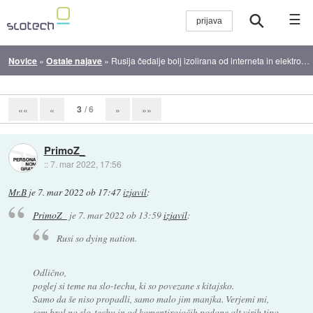
☰
Novice
»
Ostale najave
»
Rusija čedalje bolj izolirana od interneta in elektronskih plačilnih storitev
3
/ 6
««
«
»
»»
PrimoZ_
::
7. mar 2022, 17:56
Mr.B
je
7. mar 2022 ob 17:47
izjavil
:
PrimoZ_
je
7. mar 2022 ob 13:59
izjavil
:
Rusi so dying nation.
Odlično,
poglej si teme na slo-techu, ki so povezane s kitajsko.
Samo da še niso propadli, samo malo jim manjka. Verjemi mi,
sem bral na slo-techu in od komentirajočih podane alt virih tipa