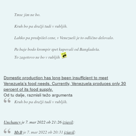
Tmsc jim ne bo.
Kruh bo pa dražji tudi v rubljih.
Lahko pa predpišeš cene, v Venezueli je to odlično delovalo.
Pa baje bodo krompir spet kupovali od Bangladeša.
To zagotovo ne bo v rubljih
Domestic production has long been insufficient to meet
Venezuela’s food needs. Currently, Venezuela produces only 30
percent of its food supply.
Od tu dalje, razmisli težo argumenta
Kruh bo pa dražji tudi v rubljih.
Unchancy
je
7. mar 2022 ob 21:26
izjavil
:
Mr.B
je
7. mar 2022 ob 20:31
izjavil
: