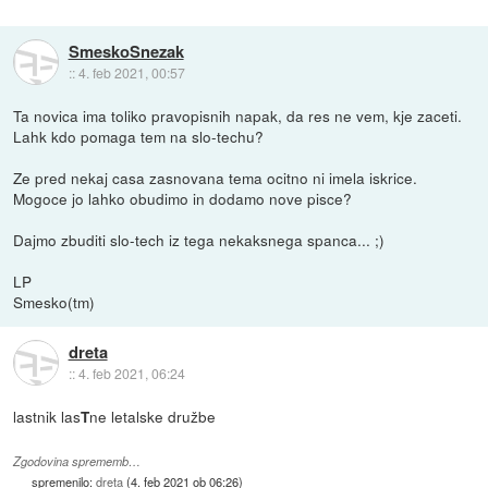
SmeskoSnezak
::
4. feb 2021, 00:57
Ta novica ima toliko pravopisnih napak, da res ne vem, kje zaceti.
Lahk kdo pomaga tem na slo-techu?
Ze pred nekaj casa zasnovana tema ocitno ni imela iskrice.
Mogoce jo lahko obudimo in dodamo nove pisce?
Dajmo zbuditi slo-tech iz tega nekaksnega spanca... ;)
LP
Smesko(tm)
dreta
::
4. feb 2021, 06:24
lastnik las
ne letalske družbe
T
Zgodovina sprememb…
spremenilo:
dreta
(
4. feb 2021 ob 06:26
)