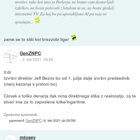
storitev, tako kot smo jo Parlerju, ne bomo vam dostavljali
izdelkov, ne boste potovali z letalom in ne, ne boste gledali
internetne TV. Za kaj bo pa uporabljena AI pa raje ne
sprašujte...
zame se to sliši kot brezzobi tiger
GenZNPC
::
4. feb 2021, 09:59
tl:dr
Izvršni direktor Jeff Bezos bo od 1. julija dalje izvršni predsednik.
(manj kazanja s prstom bo)
Clovek s toliko denarja itak nima direktnega stika z realnostjo, za te
stvari ima za to zaposlene lutke/logaritme.
Zgodovina sprememb…
spremenil:
GenZNPC
(
4. feb 2021 ob 09:59
)
mtosev