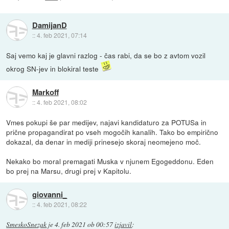
DamijanD
::
4. feb 2021, 07:14
Saj vemo kaj je glavni razlog - čas rabi, da se bo z avtom vozil
okrog SN-jev in blokiral teste
Markoff
::
4. feb 2021, 08:02
Vmes pokupi še par medijev, najavi kandidaturo za POTUSa in
prične propagandirat po vseh mogočih kanalih. Tako bo empirično
dokazal, da denar in mediji prinesejo skoraj neomejeno moč.
Nekako bo moral premagati Muska v njunem Egogeddonu. Eden
bo prej na Marsu, drugi prej v Kapitolu.
giovanni_
::
4. feb 2021, 08:22
SmeskoSnezak
je
4. feb 2021 ob 00:57
izjavil
: