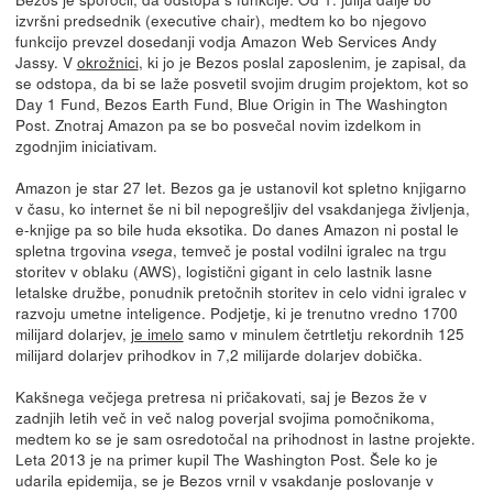
izvršni predsednik (executive chair), medtem ko bo njegovo
funkcijo prevzel dosedanji vodja Amazon Web Services Andy
Jassy. V
okrožnici
, ki jo je Bezos poslal zaposlenim, je zapisal, da
se odstopa, da bi se laže posvetil svojim drugim projektom, kot so
Day 1 Fund, Bezos Earth Fund, Blue Origin in The Washington
Post. Znotraj Amazon pa se bo posvečal novim izdelkom in
zgodnjim iniciativam.
Amazon je star 27 let. Bezos ga je ustanovil kot spletno knjigarno
v času, ko internet še ni bil nepogrešljiv del vsakdanjega življenja,
e-knjige pa so bile huda eksotika. Do danes Amazon ni postal le
spletna trgovina
, temveč je postal vodilni igralec na trgu
vsega
storitev v oblaku (AWS), logistični gigant in celo lastnik lasne
letalske družbe, ponudnik pretočnih storitev in celo vidni igralec v
razvoju umetne inteligence. Podjetje, ki je trenutno vredno 1700
milijard dolarjev,
je imelo
samo v minulem četrtletju rekordnih 125
milijard dolarjev prihodkov in 7,2 milijarde dolarjev dobička.
Kakšnega večjega pretresa ni pričakovati, saj je Bezos že v
zadnjih letih več in več nalog poverjal svojima pomočnikoma,
medtem ko se je sam osredotočal na prihodnost in lastne projekte.
Leta 2013 je na primer kupil The Washington Post. Šele ko je
udarila epidemija, se je Bezos vrnil v vsakdanje poslovanje v