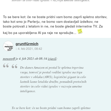
To se bere kot: če ne boste pridni vam bomo zaprli spletno storitev,
tako kot smo jo Parlerju, ne bomo vam dostavljali izdelkov, ne
boste potovali z letalom in ne, ne boste gledali internetne TV. Za
kaj bo pa uporabljena AI pa raje ne sprašujte...
gruntfürmich
::
4. feb 2021, 08:42
poweroff
je
4. feb 2021 ob 08:34
izjavil
:
Do danes Amazon ni postal le spletna trgovina
vsega, temveč je postal vodilni igralec na trgu
storitev v oblaku (AWS), logistični gigant in celo
lastnik lasne letalske družbe, ponudnik pretočnih
storitev in celo vidni igralec v razvoju umetne
inteligence.
To se bere kot: če ne boste pridni vam bomo zaprli spletno