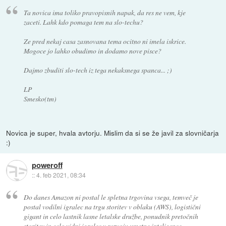
Ta novica ima toliko pravopisnih napak, da res ne vem, kje
zaceti. Lahk kdo pomaga tem na slo-techu?
Ze pred nekaj casa zasnovana tema ocitno ni imela iskrice.
Mogoce jo lahko obudimo in dodamo nove pisce?
Dajmo zbuditi slo-tech iz tega nekaksnega spanca... ;)
LP
Smesko(tm)
Novica je super, hvala avtorju. Mislim da si se že javil za slovničarja
:)
poweroff
::
4. feb 2021, 08:34
Do danes Amazon ni postal le spletna trgovina vsega, temveč je
postal vodilni igralec na trgu storitev v oblaku (AWS), logistični
gigant in celo lastnik lasne letalske družbe, ponudnik pretočnih
storitev in celo vidni igralec v razvoju umetne inteligence.