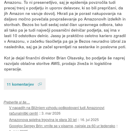
Amazonu. To ni presenetljivo, saj je epidemija povzročila tudi
precej trenj v podjetju in uporov delavcev, ki so bili prepričani, da
jih Amazon ne varuje dovolj. Hkrati pa je porast nakupovanja na
daljavo močno povečala povpraševanje po Amazonovih izdelkih in
storitvah. Bezos bo tudi sedaj ostal član upravnega odbora, tako
ali tako pa je tudi največji posamični delničar podjetja, saj ima v
lasti 10 odstotkov delnic. Jassy je praktično celotno kariero zgradil
v Amazonu, v začetku tisočletja pa ga je Bezos neuradno izbral za
naslednika, saj ga je začel spremljati na sestanke in poslovne poti.
Kot je dejal finančni direktor Brian Olsavsky, bo podjetje še naprej
razvijalo oblačne storitve AWS, prodajo živeža in logistične
operacije.
11 komentarjev
Preberite si še…
V napadih na Bližnjem vzhodu poškodovani tudi Amazonovi
računalniški centri
::
3. mar 2026
Amazonova spletna trgovina je stara 30 let
::
16. jul 2025
Googlov Sergey Brin: vrnite se v pisarne, najraje za 60 ur tedensko
::