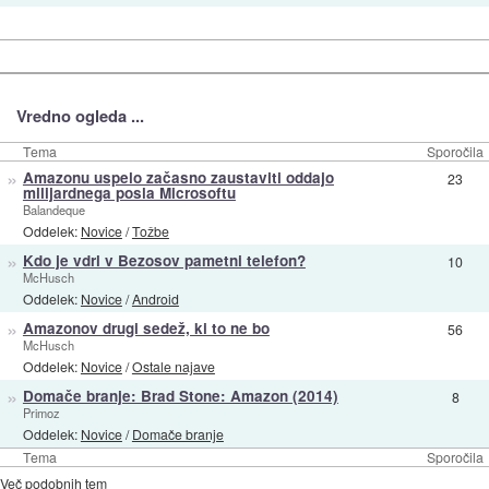
Vredno ogleda ...
Tema
Sporočila
»
Amazonu uspelo začasno zaustaviti oddajo
23
milijardnega posla Microsoftu
Balandeque
Oddelek:
Novice
/
Tožbe
»
Kdo je vdrl v Bezosov pametni telefon?
10
McHusch
Oddelek:
Novice
/
Android
»
Amazonov drugi sedež, ki to ne bo
56
McHusch
Oddelek:
Novice
/
Ostale najave
»
Domače branje: Brad Stone: Amazon (2014)
8
Primoz
Oddelek:
Novice
/
Domače branje
Tema
Sporočila
Več podobnih tem