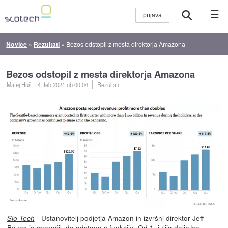
☰
Novice
»
Rezultati
»
Bezos odstopil z mesta direktorja Amazona
Bezos odstopil z mesta direktorja Amazona
Matej Huš
::
4. feb 2021
ob 00:04
Rezultati
- Ustanovitelj podjetja Amazon in izvršni direktor Jeff
Slo-Tech
Bezos je sporočil, da odstopa s funkcije. Od 1. julija dalje bo