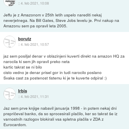
::
4. feb 2021, 10:08
Jeffu je z Amazonom v 25tih letih uspelo narediti nekaj
neverjetnega. Na Bill Gates, Steve Jobs levelu je. Prvi nakup na
Amazonu sem pa opravil leta 2005.
borutz
::
4. feb 2021, 10:57
jaz sem posiljal denar v oblazinjeni kuverti direkt na amazon HQ za
narocila ki sem jih opravil preko neta
kartic takrat se ni bilo
cisto vedno je denar prisel gor in tudi narocilo poslano
Svaka cast za postenost tistemu ki je te kuverte odpiral :)
Irbis
::
4. feb 2021, 11:31
Jaz sem prve knjige nabavil januarja 1998 - in potem nekaj dni
prepričeval banko, da so sprocesirali plačilo, ker so takrat še iz
varnostnih razlogov blokirali vsa spletna plačila v ZDA z
Eurocardom.