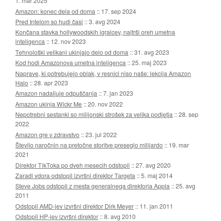
1. mar 2025
Amazon: konec dela od doma
::
17. sep 2024
Pred Intelom so hudi časi
::
3. avg 2024
Končana stavka hollywoodskih igralcev, najtrši oreh umetna
inteligenca
::
12. nov 2023
Tehnološki velikani ukinjajo delo od doma
::
31. avg 2023
Kod hodi Amazonova umetna inteligenca
::
25. maj 2023
Naprave, ki potrebujejo oblak, v resnici niso naše: lekcija Amazon
Halo
::
28. apr 2023
Amazon nadaljuje odpuščanja
::
7. jan 2023
Amazon ukinja Wickr Me
::
20. nov 2022
Nepotrebni sestanki so milijonski strošek za velika podjetja
::
28. sep
2022
Amazon gre v zdravstvo
::
23. jul 2022
Število naročnin na pretočne storitve preseglo milijardo
::
19. mar
2021
Direktor TikToka po dveh mesecih odstopil
::
27. avg 2020
Zaradi vdora odstopil izvršni direktor Targeta
::
5. maj 2014
Steve Jobs odstopil z mesta generalnega direktorja Appla
::
25. avg
2011
Odstopil AMD-jev izvršni direktor Dirk Meyer
::
11. jan 2011
Odstopil HP-jev izvršni direktor
::
8. avg 2010