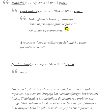
Mato989
je
17. sep 2024 ob 08:23
izjavil
:
IgorCardanof
je
17. sep 2024 ob 08:19
izjavil
:
Huh, zgleda je konec zabušavanja
doma in jemanja ogromne plače za
Amazonove programerje.
A to je spet tisto privoščljivo naslajanje, ko enim
gre bolje od tebe?
IgorCardanof
je
17. sep 2024 ob 08:27
izjavil
:
Ne ni.
Glede na to, da se te ne tice (nisi lastnik Amazona niti njihov
zaposleni) ni cisto nic drugega kot navadna fovsija, ker nekateri
lahko. Si dokazal ze kar nekajkrat da je najvecji problem ker
drugi delajo od doma to, da ti ne mores. Ne vem zakaj drugace
bi te drugace tako brigalo za poslovanje firm (in zaposlenih) s