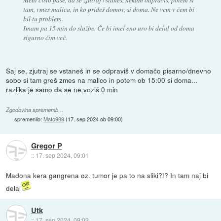
tam, vmes malica, in ko prideš domov, si doma. Ne vem v čem bi
bil tu problem.
Imam pa 15 min do službe. Če bi imel eno uro bi delal od doma
sigurno čim več.
Saj se, zjutraj se vstaneš in se odpraviš v domačo pisarno/dnevno
sobo si tam greš zmes na malico in potem ob 15:00 si doma...
razlika je samo da se ne voziš 0 min
Zgodovina sprememb…
spremenilo:
Mato989
(
17. sep 2024 ob 09:00
)
Gregor P
::
17. sep 2024, 09:01
Madona kera gangrena oz. tumor je pa to na sliki?!? In tam naj bi
delal
Utk
::
17. sep 2024, 09:03