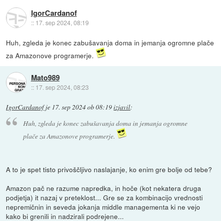
IgorCardanof
::
17. sep 2024, 08:19
Huh, zgleda je konec zabušavanja doma in jemanja ogromne plače
za Amazonove programerje.
Mato989
::
17. sep 2024, 08:23
IgorCardanof
je
17. sep 2024 ob 08:19
izjavil
:
Huh, zgleda je konec zabušavanja doma in jemanja ogromne
plače za Amazonove programerje.
A to je spet tisto privoščljivo naslajanje, ko enim gre bolje od tebe?
Amazon pač ne razume napredka, in hoče (kot nekatera druga
podjetja) it nazaj v preteklost... Gre se za kombinacijo vrednosti
nepremičnin in seveda jokanja middle managementa ki ne vejo
kako bi grenili in nadzirali podrejene...