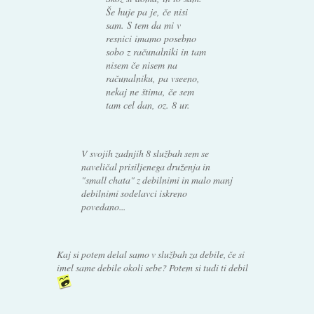
Še huje pa je, če nisi
sam. S tem da mi v
resnici imamo posebno
sobo z računalniki in tam
nisem če nisem na
računalniku, pa vseeno,
nekaj ne štima, če sem
tam cel dan, oz. 8 ur.
V svojih zadnjih 8 službah sem se
naveličal prisiljenega druženja in
"small chata" z debilnimi in malo manj
debilnimi sodelavci iskreno
povedano...
Kaj si potem delal samo v službah za debile, če si
imel same debile okoli sebe? Potem si tudi ti debil