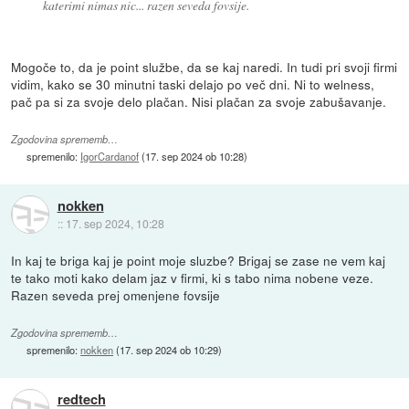
katerimi nimas nic... razen seveda fovsije.
Mogoče to, da je point službe, da se kaj naredi. In tudi pri svoji firmi
vidim, kako se 30 minutni taski delajo po več dni. Ni to welness,
pač pa si za svoje delo plačan. Nisi plačan za svoje zabušavanje.
Zgodovina sprememb…
spremenilo:
IgorCardanof
(
17. sep 2024 ob 10:28
)
nokken
::
17. sep 2024, 10:28
In kaj te briga kaj je point moje sluzbe? Brigaj se zase ne vem kaj
te tako moti kako delam jaz v firmi, ki s tabo nima nobene veze.
Razen seveda prej omenjene fovsije
Zgodovina sprememb…
spremenilo:
nokken
(
17. sep 2024 ob 10:29
)
redtech