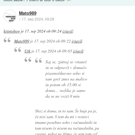
Mato989
::
17. sep 2024, 09:28
kriptobog
je
17. sep 2024 ob 09:24
izjavil
:
Mato989
je
17. sep 2024 ob 09:22
izjavil
:
Utk
je
17. sep 2024 ob 09:03
izjavil
:
Saj se, zjutraj se vstaneš
in se odpraviš v domačo
pisarno/dnevno sobo si
tam greš zmes na malico
in potem ob 15:00 si
doma... razlika je samo
da se ne voziš 0 min
Skoz si doma, in to sam. Še huje pa je,
če nisi sam. S tem da mi v resnici
imamo posebno sobo z računalniki in
tam nisem če nisem na računalniku, pa
vseeno, nekaj ne štima, če sem tam cel