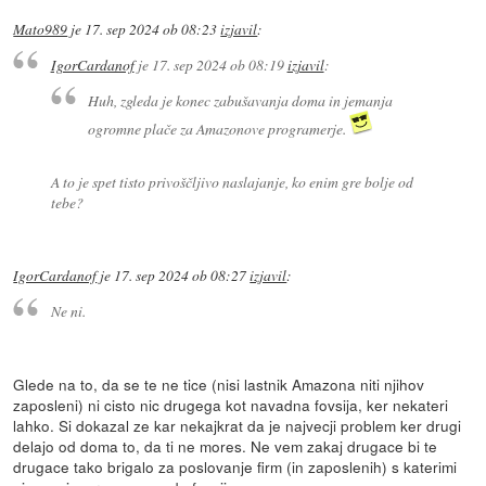
Mato989
je
17. sep 2024 ob 08:23
izjavil
:
IgorCardanof
je
17. sep 2024 ob 08:19
izjavil
:
Huh, zgleda je konec zabušavanja doma in jemanja
ogromne plače za Amazonove programerje.
A to je spet tisto privoščljivo naslajanje, ko enim gre bolje od
tebe?
IgorCardanof
je
17. sep 2024 ob 08:27
izjavil
:
Ne ni.
Glede na to, da se te ne tice (nisi lastnik Amazona niti njihov
zaposleni) ni cisto nic drugega kot navadna fovsija, ker nekateri
lahko. Si dokazal ze kar nekajkrat da je najvecji problem ker drugi
delajo od doma to, da ti ne mores. Ne vem zakaj drugace bi te
drugace tako brigalo za poslovanje firm (in zaposlenih) s katerimi