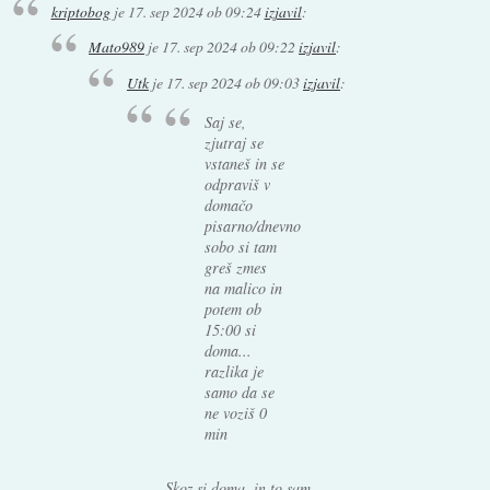
kriptobog
je
17. sep 2024 ob 09:24
izjavil
:
Mato989
je
17. sep 2024 ob 09:22
izjavil
:
Utk
je
17. sep 2024 ob 09:03
izjavil
:
Saj se,
zjutraj se
vstaneš in se
odpraviš v
domačo
pisarno/dnevno
sobo si tam
greš zmes
na malico in
potem ob
15:00 si
doma...
razlika je
samo da se
ne voziš 0
min
Skoz si doma, in to sam.