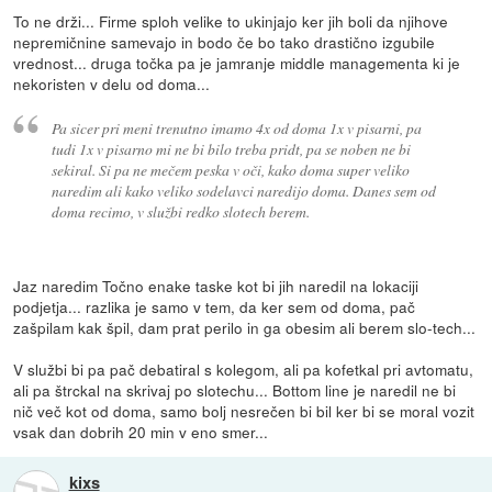
To ne drži... Firme sploh velike to ukinjajo ker jih boli da njihove
nepremičnine samevajo in bodo če bo tako drastično izgubile
vrednost... druga točka pa je jamranje middle managementa ki je
nekoristen v delu od doma...
Pa sicer pri meni trenutno imamo 4x od doma 1x v pisarni, pa
tudi 1x v pisarno mi ne bi bilo treba pridt, pa se noben ne bi
sekiral. Si pa ne mečem peska v oči, kako doma super veliko
naredim ali kako veliko sodelavci naredijo doma. Danes sem od
doma recimo, v službi redko slotech berem.
Jaz naredim Točno enake taske kot bi jih naredil na lokaciji
podjetja... razlika je samo v tem, da ker sem od doma, pač
zašpilam kak špil, dam prat perilo in ga obesim ali berem slo-tech...
V službi bi pa pač debatiral s kolegom, ali pa kofetkal pri avtomatu,
ali pa štrckal na skrivaj po slotechu... Bottom line je naredil ne bi
nič več kot od doma, samo bolj nesrečen bi bil ker bi se moral vozit
vsak dan dobrih 20 min v eno smer...
kixs