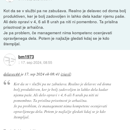
Kot da se v službi pa ne zabušava. Realno je delavec od doma bolj
produktiven, ker je bolj zadovoljen in lahko dela kadar njemu paše.
Ali delo opravi v 4, 6 ali 8 urah pa niti ni pomembno. Ta prisilna
prisotnost je arhaična.
Je pa problem, če management nima kompetenc ocenjevati
opravljenega dela. Potem je najlažje gledati kdaj se je kdo
štempljal.
bm1973
::
17. sep 2024, 08:55
delavec44
je
17. sep 2024 ob 08:41
izjavil
:
Kot da se v službi pa ne zabušava. Realno je delavec od doma
bolj produktiven, ker je bolj zadovoljen in lahko dela kadar
njemu paše. Ali delo opravi v 4, 6 ali 8 urah pa niti ni
pomembno. Ta prisilna prisotnost je arhaična.
Je pa problem, če management nima kompetenc ocenjevati
opravljenega dela. Potem je najlažje gledati kdaj se je kdo
štempljal.