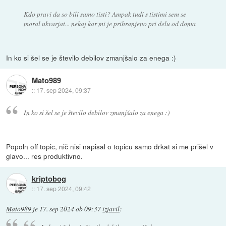
Kdo pravi da so bili samo tisti? Ampak tudi s tistimi sem se
moral ukvarjat... nekaj kar mi je prihranjeno pri delu od doma
In ko si šel se je število debilov zmanjšalo za enega :)
Mato989
::
17. sep 2024, 09:37
In ko si šel se je število debilov zmanjšalo za enega :)
Popoln off topic, nič nisi napisal o topicu samo drkat si me prišel v
glavo... res produktivno.
kriptobog
::
17. sep 2024, 09:42
Mato989
je
17. sep 2024 ob 09:37
izjavil
: