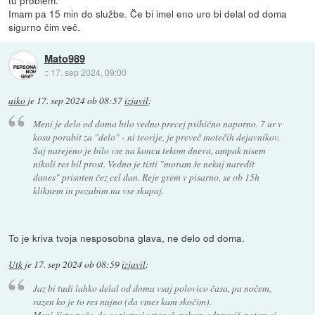
Imam pa 15 min do službe. Če bi imel eno uro bi delal od doma
sigurno čim več.
Mato989
::
17. sep 2024, 09:00
aiko
je
17. sep 2024 ob 08:57
izjavil
:
Meni je delo od doma bilo vedno precej psihično naporno. 7 ur v
kosu porabit za "delo" - ni teorije, je preveč motečih dejavnikov.
Saj narejeno je bilo vse na koncu tekom dneva, ampak nisem
nikoli res bil prost. Vedno je tisti "moram še nekaj naredit
danes" prisoten čez cel dan. Reje grem v pisarno, se ob 15h
kliknem in pozabim na vse skupaj.
To je kriva tvoja nesposobna glava, ne delo od doma.
Utk
je
17. sep 2024 ob 08:59
izjavil
:
Jaz bi tudi lahko delal od doma vsaj polovico časa, pa nočem,
razen ko je to res nujno (da vmes kam skočim).
Meni čisto paše, da se zjutraj vstaneš, nekam odpraviš, potem si