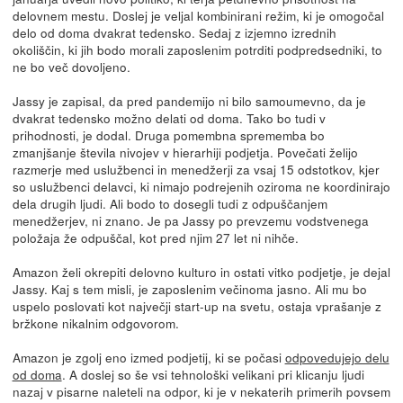
delovnem mestu. Doslej je veljal kombinirani režim, ki je omogočal
delo od doma dvakrat tedensko. Sedaj z izjemno izrednih
okoliščin, ki jih bodo morali zaposlenim potrditi podpredsedniki, to
ne bo več dovoljeno.
Jassy je zapisal, da pred pandemijo ni bilo samoumevno, da je
dvakrat tedensko možno delati od doma. Tako bo tudi v
prihodnosti, je dodal. Druga pomembna sprememba bo
zmanjšanje števila nivojev v hierarhiji podjetja. Povečati želijo
razmerje med uslužbenci in menedžerji za vsaj 15 odstotkov, kjer
so uslužbenci delavci, ki nimajo podrejenih oziroma ne koordinirajo
dela drugih ljudi. Ali bodo to dosegli tudi z odpuščanjem
menedžerjev, ni znano. Je pa Jassy po prevzemu vodstvenega
položaja že odpuščal, kot pred njim 27 let ni nihče.
Amazon želi okrepiti delovno kulturo in ostati vitko podjetje, je dejal
Jassy. Kaj s tem misli, je zaposlenim večinoma jasno. Ali mu bo
uspelo poslovati kot največji start-up na svetu, ostaja vprašanje z
bržkone nikalnim odgovorom.
Amazon je zgolj eno izmed podjetij, ki se počasi
odpovedujejo delu
od doma
. A doslej so še vsi tehnološki velikani pri klicanju ljudi
nazaj v pisarne naleteli na odpor, ki je v nekaterih primerih povsem