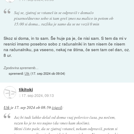
Saj se, zjutraj se vstaneš in se odpraviš v domačo
pisarno/dnevno sobo si tam greš zmes na malico in potem ob
15:00 si doma... razlika je samo da se ne voziš 0 min
Skoz si doma, in to sam. Še huje pa je, če nisi sam. S tem da mi v
resnici imamo posebno sobo z računalniki in tam nisem če nisem
na računalniku, pa vseeno, nekaj ne štima, če sem tam cel dan, oz.
8 ur.
Zgodovina sprememb…
spremenil:
Utk
(
17. sep 2024 ob 09:04
)
tikitoki
::
17. sep 2024, 09:13
Utk
je
17. sep 2024 ob 08:59
izjavil
:
Jaz bi tudi lahko delal od doma vsaj polovico časa, pa nočem,
razen ko je to res nujno (da vmes kam skočim).
Meni čisto paše, da se zjutraj vstaneš, nekam odpraviš, potem si