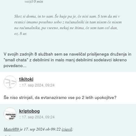
voziš 0 min
Skoz si doma, in to sam. Še huje pa je, če nisi sam. S tem da mi v
resnici imamo posebno sobo z računalniki in tam nisem če nisem
na računalniku, pa vseeno, nekaj ne štima, če sem tam cel dan,
oz. 8 ur.
V svojih zadnjih 8 službah sem se naveličal prisiljenega druženja in
"small chata" z debilnimi in malo manj debilnimi sodelavci iskreno
povedano...
tikitoki
::
17. sep 2024, 09:24
Še niso strinjali, da evtanaziramo vse po 2 letih upokojitve?
kriptobog
::
17. sep 2024, 09:24
Mato989
je
17. sep 2024 ob 09:22
izjavil
: