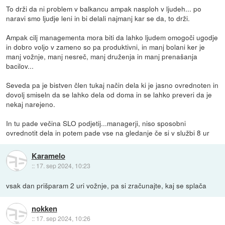
To drži da ni problem v balkancu ampak nasploh v ljudeh... po
naravi smo ljudje leni in bi delali najmanj kar se da, to drži.
Ampak cilj managementa mora biti da lahko ljudem omogoči ugodje
in dobro voljo v zameno so pa produktivni, in manj bolani ker je
manj vožnje, manj nesreč, manj druženja in manj prenašanja
bacilov...
Seveda pa je bistven člen tukaj način dela ki je jasno ovrednoten in
dovolj smiseln da se lahko dela od doma in se lahko preveri da je
nekaj narejeno.
In tu pade večina SLO podjetij...managerji, niso sposobni
ovrednotit dela in potem pade vse na gledanje če si v službi 8 ur
Karamelo
::
17. sep 2024, 10:23
vsak dan prišparam 2 uri vožnje, pa si zračunajte, kaj se splača
nokken
::
17. sep 2024, 10:26