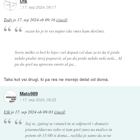
Utk
::
17. sep 2024, 09:17
Tody
je
17. sep 2024 ob 09:16
izjavil
:
razen ko je to res nujno (da vmes kam skočim).
Sorry miško si boš kr lepo vzel dopust cel dan za to da ti pride
nekdo pralni stroj popravit, al pa da pride nekdo neki neki... Al
pa da greš na upravno enoto al pa...
Tako kot vsi drugi, ki pa res ne morejo delat od doma.
Mato989
::
17. sep 2024, 09:22
Utk
je
17. sep 2024 ob 09:03
izjavil
:
Saj se, zjutraj se vstaneš in se odpraviš v domačo
pisarno/dnevno sobo si tam greš zmes na malico in
potem ob 15:00 si doma... razlika je samo da se ne