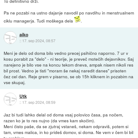
To definitivno drži.
Pa ne pozabi na ustno dajanje navodil po navdihu in menstrualnem
ciklu managerja. Tudi moškega dela
.
aiko
::
17. sep 2024, 08:57
Meni je delo od doma bilo vedno precej psihično naporno. 7 ur v
kosu porabit za "delo" - ni teorije, je preveč motečih dejavnikov. Saj
narejeno je bilo vse na koncu tekom dneva, ampak nisem nikoli res
bil prost. Vedno je tisti "moram še nekaj naredit danes" prisoten
čez cel dan. Reje grem v pisarno, se ob 15h kliknem in pozabim na
vse skupaj.
Utk
::
17. sep 2024, 08:59
Jaz bi tudi lahko delal od doma vsaj polovico časa, pa nočem,
razen ko je to res nujno (da vmes kam skočim).
Meni čisto paše, da se zjutraj vstaneš, nekam odpraviš, potem si
tam, vmes malica, in ko prideš domov, si doma. Ne vem v čem bi bil
tu problem.