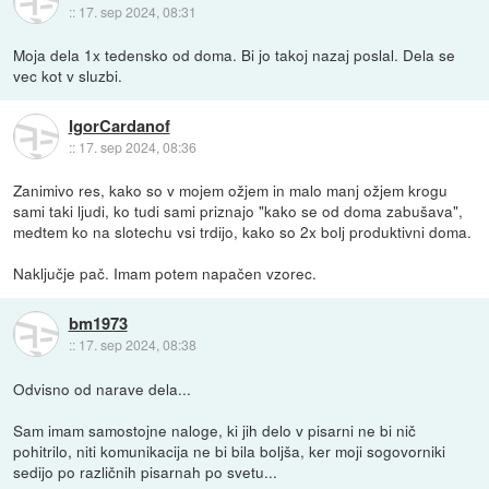
::
17. sep 2024, 08:31
Moja dela 1x tedensko od doma. Bi jo takoj nazaj poslal. Dela se
vec kot v sluzbi.
IgorCardanof
::
17. sep 2024, 08:36
Zanimivo res, kako so v mojem ožjem in malo manj ožjem krogu
sami taki ljudi, ko tudi sami priznajo "kako se od doma zabušava",
medtem ko na slotechu vsi trdijo, kako so 2x bolj produktivni doma.
Naključje pač. Imam potem napačen vzorec.
bm1973
::
17. sep 2024, 08:38
Odvisno od narave dela...
Sam imam samostojne naloge, ki jih delo v pisarni ne bi nič
pohitrilo, niti komunikacija ne bi bila boljša, ker moji sogovorniki
sedijo po različnih pisarnah po svetu...