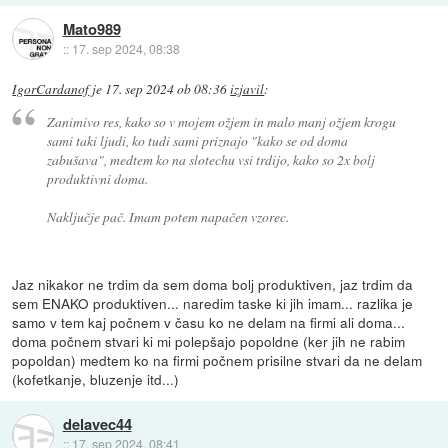
Mato989
::
17. sep 2024, 08:38
IgorCardanof
je
17. sep 2024 ob 08:36
izjavil
:
Zanimivo res, kako so v mojem ožjem in malo manj ožjem krogu
sami taki ljudi, ko tudi sami priznajo "kako se od doma
zabušava", medtem ko na slotechu vsi trdijo, kako so 2x bolj
produktivni doma.
Naključje pač. Imam potem napačen vzorec.
Jaz nikakor ne trdim da sem doma bolj produktiven, jaz trdim da
sem ENAKO produktiven... naredim taske ki jih imam... razlika je
samo v tem kaj počnem v času ko ne delam na firmi ali doma...
doma počnem stvari ki mi polepšajo popoldne (ker jih ne rabim
popoldan) medtem ko na firmi počnem prisilne stvari da ne delam
(kofetkanje, bluzenje itd...)
delavec44
::
17. sep 2024, 08:41