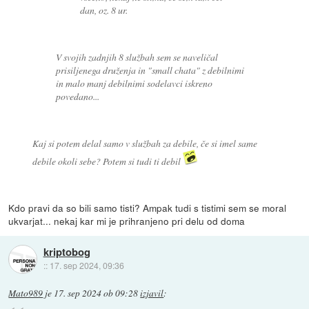
dan, oz. 8 ur.
V svojih zadnjih 8 službah sem se naveličal
prisiljenega druženja in "small chata" z debilnimi
in malo manj debilnimi sodelavci iskreno
povedano...
Kaj si potem delal samo v službah za debile, če si imel same
debile okoli sebe? Potem si tudi ti debil
Kdo pravi da so bili samo tisti? Ampak tudi s tistimi sem se moral
ukvarjat... nekaj kar mi je prihranjeno pri delu od doma
kriptobog
::
17. sep 2024, 09:36
Mato989
je
17. sep 2024 ob 09:28
izjavil
: