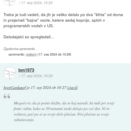
::
17. sep 2024, 10:29
Treba je tudi vedeti, da jih je veliko delalo po dva "šihta" od doma
in prejemali "bajne" vsote, katere sedaj kopnijo, sploh v
programerskih vodah v US.
Delodajalci so spregledali...
Zgodovina sprememb…
spremenilo:
redtech
(
17. sep 2024 ob 10:29
)
bm1973
::
17. sep 2024, 10:29
IgorCardanof
je
17. sep 2024 ob 10:27
izjavil
:
Mogoče to, da je point službe, da se kaj naredi. In tudi pri svoji
firmi vidim, kako se 30 minutni taski delajo po več dni. Ni to
welness, pač pa si za svoje delo plačan. Nisi plačan za svoje
zabušavanje.