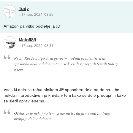
Tody
::
17. sep 2024, 08:29
Amazon pa vitko podjetje ja :D
Mato989
::
17. sep 2024, 08:31
Ne ni. Kot že dolgo časa govorim, večina prebivalstva ni
sposobna delat od doma. Smo se kregali v prejsnih temah tudi že
o tem.
Vsak ki dela za računalnikom JE sposoben dela od doma... če
nekdo ni produktiven je krivda v tem kako se delo predaja in kako
se sledi opravljenemu...
Očitno je le nekaj na tem, glede na to, da firme ena za drugo
ukinjajo delo od doma.