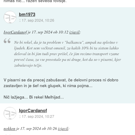
nimas nic... razen seveda fovsije.
bm1973
::
17. sep 2024, 10:26
IgorCardanof
je
17. sep 2024 ob 10:12
izjavil
:
Ne bi rekel, da je tu problem v "balkancu", ampak na splošno v
ljudeh. Kot sem večkrat omenil, za kakih 10% bi ta sistem lahko
deloval in bi jim tudi prav prišel, če jim recimo transport vzame
preveč časa, za vse preostale pa ni druge, kot da so v pisarni, kjer
zabušavajo težje.
V pisarni se da precej zabušavat, če delovni proces ni dobro
zastavljen in je šef nek glupek, ki nima pojma...
Nič lažjega... Bi rekel Melhijad...
IgorCardanof
::
17. sep 2024, 10:27
nokken
je
17. sep 2024 ob 10:26
izjavil
: