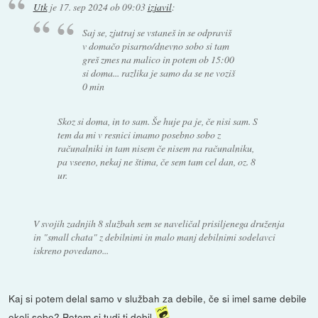
Utk
je
17. sep 2024 ob 09:03
izjavil
:
Saj se, zjutraj se vstaneš in se odpraviš
v domačo pisarno/dnevno sobo si tam
greš zmes na malico in potem ob 15:00
si doma... razlika je samo da se ne voziš
0 min
Skoz si doma, in to sam. Še huje pa je, če nisi sam. S
tem da mi v resnici imamo posebno sobo z
računalniki in tam nisem če nisem na računalniku,
pa vseeno, nekaj ne štima, če sem tam cel dan, oz. 8
ur.
V svojih zadnjih 8 službah sem se naveličal prisiljenega druženja
in "small chata" z debilnimi in malo manj debilnimi sodelavci
iskreno povedano...
Kaj si potem delal samo v službah za debile, če si imel same debile
okoli sebe? Potem si tudi ti debil