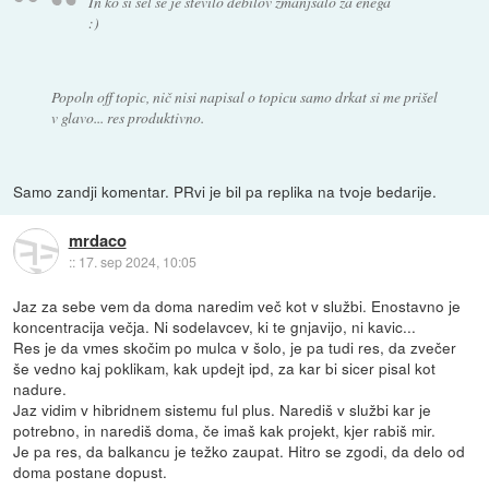
In ko si šel se je število debilov zmanjšalo za enega
:)
Popoln off topic, nič nisi napisal o topicu samo drkat si me prišel
v glavo... res produktivno.
Samo zandji komentar. PRvi je bil pa replika na tvoje bedarije.
mrdaco
::
17. sep 2024, 10:05
Jaz za sebe vem da doma naredim več kot v službi. Enostavno je
koncentracija večja. Ni sodelavcev, ki te gnjavijo, ni kavic...
Res je da vmes skočim po mulca v šolo, je pa tudi res, da zvečer
še vedno kaj poklikam, kak updejt ipd, za kar bi sicer pisal kot
nadure.
Jaz vidim v hibridnem sistemu ful plus. Narediš v službi kar je
potrebno, in narediš doma, če imaš kak projekt, kjer rabiš mir.
Je pa res, da balkancu je težko zaupat. Hitro se zgodi, da delo od
doma postane dopust.