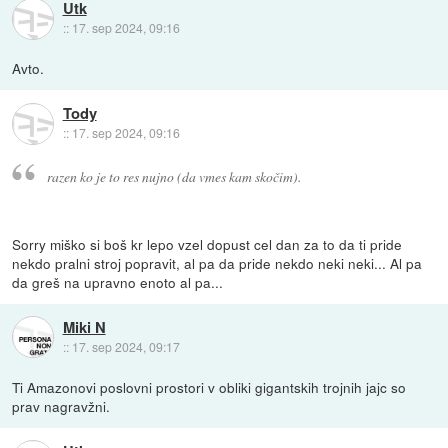
Utk
::
17. sep 2024, 09:16
Avto.
Tody
::
17. sep 2024, 09:16
razen ko je to res nujno (da vmes kam skočim).
Sorry miško si boš kr lepo vzel dopust cel dan za to da ti pride
nekdo pralni stroj popravit, al pa da pride nekdo neki neki... Al pa
da greš na upravno enoto al pa...
Miki N
::
17. sep 2024, 09:17
Ti Amazonovi poslovni prostori v obliki gigantskih trojnih jajc so
prav nagravžni.