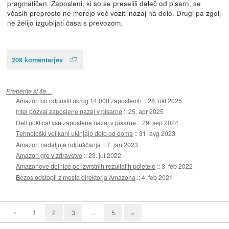
pragmatičen. Zaposleni, ki so se preselili daleč od pisarn, se
včasih preprosto ne morejo več voziti nazaj na delo. Drugi pa zgolj
ne želijo izgubljati časa s prevozom.
209 komentarjev
Preberite si še…
Amazon bo odpustil okrog 14.000 zaposlenih
::
28. okt 2025
Intel pozval zaposlene nazaj v pisarne
::
25. apr 2025
Dell poklical vse zaposlene nazaj v pisarne
::
29. sep 2024
Tehnološki velikani ukinjajo delo od doma
::
31. avg 2023
Amazon nadaljuje odpuščanja
::
7. jan 2023
Amazon gre v zdravstvo
::
23. jul 2022
Amazonove delnice po izvrstnih rezultatih poletele
::
3. feb 2022
Bezos odstopil z mesta direktorja Amazona
::
4. feb 2021
«
1
...
2
3
5
»