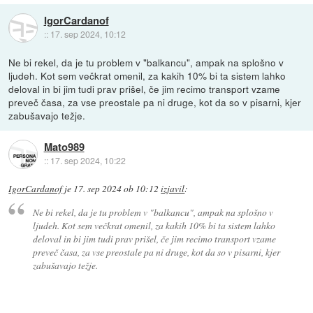
IgorCardanof
::
17. sep 2024, 10:12
Ne bi rekel, da je tu problem v "balkancu", ampak na splošno v
ljudeh. Kot sem večkrat omenil, za kakih 10% bi ta sistem lahko
deloval in bi jim tudi prav prišel, če jim recimo transport vzame
preveč časa, za vse preostale pa ni druge, kot da so v pisarni, kjer
zabušavajo težje.
Mato989
::
17. sep 2024, 10:22
IgorCardanof
je
17. sep 2024 ob 10:12
izjavil
:
Ne bi rekel, da je tu problem v "balkancu", ampak na splošno v
ljudeh. Kot sem večkrat omenil, za kakih 10% bi ta sistem lahko
deloval in bi jim tudi prav prišel, če jim recimo transport vzame
preveč časa, za vse preostale pa ni druge, kot da so v pisarni, kjer
zabušavajo težje.