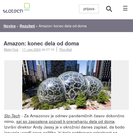
☰
Novice
»
Rezultati
»
Amazon: konec dela od doma
Amazon: konec dela od doma
Matej Huš
::
17. sep 2024
ob 07:19
Rezultati
- Za Amazonov je odmev pandemičnih časov dokončno
Slo-Tech
mimo,
saj so zaposlene pozvali k prenehanju dela od doma
.
Izvršni direktor Andy Jassy je v okrožnici danes zapisal, da bodo
januarja uvedli novo politiko, ki terja petdnevno prisotnost na