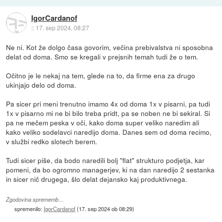
IgorCardanof
::
17. sep 2024, 08:27
Ne ni. Kot že dolgo časa govorim, večina prebivalstva ni sposobna
delat od doma. Smo se kregali v prejsnih temah tudi že o tem.
Očitno je le nekaj na tem, glede na to, da firme ena za drugo
ukinjajo delo od doma.
Pa sicer pri meni trenutno imamo 4x od doma 1x v pisarni, pa tudi
1x v pisarno mi ne bi bilo treba pridt, pa se noben ne bi sekiral. Si
pa ne mečem peska v oči, kako doma super veliko naredim ali
kako veliko sodelavci naredijo doma. Danes sem od doma recimo,
v službi redko slotech berem.
Tudi sicer piše, da bodo naredili bolj "flat" strukturo podjetja, kar
pomeni, da bo ogromno managerjev, ki na dan naredijo 2 sestanka
in sicer nič drugega, šlo delat dejansko kaj produktivnega.
Zgodovina sprememb…
spremenilo:
IgorCardanof
(
17. sep 2024 ob 08:29
)