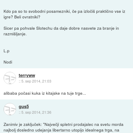
Kdo pa so to svobodni posamezniki, če pa izločiš praktično vse iz
igre? Beli ovratniki?
Sicer pa pohvale Slotechu da daje dobre nasvete za branje in
razmišljanje.
L.p
Nodi
terryww
::
5. sep 2014, 21:03
alibaba počasi kuka iz kitajske na tuje trge...
gus5
::
5. sep 2014, 21:36
Zanimiv je zaključek: "Največji spletni prodajalec na svetu morda
najbolj dosledno udejanja libertarno utopijo idealnega trga, na