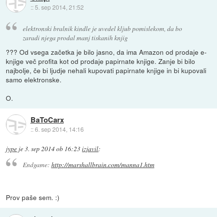
::
5. sep 2014, 21:52
elektronski bralnik kindle je uvedel kljub pomislekom, da bo
zaradi njega prodal manj tiskanih knjig
??? Od vsega začetka je bilo jasno, da ima Amazon od prodaje e-
knjige več profita kot od prodaje papirnate knjige. Zanje bi bilo
najbolje, če bi ljudje nehali kupovati papirnate knjige in bi kupovali
samo elektronske.
O.
BaToCarx
::
6. sep 2014, 14:16
jype
je
3. sep 2014 ob 16:23
izjavil
:
Endgame:
http://marshallbrain.com/manna1.htm
Prov paše sem. :)