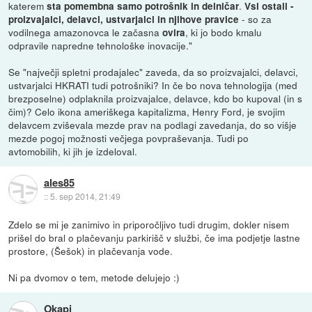
katerem
.
sta pomembna samo potrošnik in delničar
Vsi ostali -
- so za
proizvajalci, delavci, ustvarjalci in njihove pravice
vodilnega amazonovca le začasna
, ki jo bodo kmalu
ovira
odpravile napredne tehnološke inovacije."
Se "največji spletni prodajalec" zaveda, da so proizvajalci, delavci,
ustvarjalci HKRATI tudi potrošniki? In če bo nova tehnologija (med
brezposelne) odplaknila proizvajalce, delavce, kdo bo kupoval (in s
čim)? Celo ikona ameriškega kapitalizma, Henry Ford, je svojim
delavcem zviševala mezde prav na podlagi zavedanja, do so višje
mezde pogoj možnosti večjega povpraševanja. Tudi po
avtomobilih, ki jih je izdeloval.
ales85
::
5. sep 2014, 21:49
Zdelo se mi je zanimivo in priporočljivo tudi drugim, dokler nisem
prišel do bral o plačevanju parkirišč v službi, če ima podjetje lastne
prostore, (Šešok) in plačevanja vode.
Ni pa dvomov o tem, metode delujejo :)
Okapi