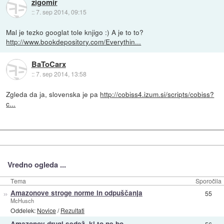
zigomir
::
7. sep 2014, 09:15
Mal je tezko googlat tole knjigo :) A je to to?
http://www.bookdepository.com/Everythin...
BaToCarx
::
7. sep 2014, 13:58
Zgleda da ja, slovenska je pa
http://cobiss4.izum.si/scripts/cobiss?
c...
Vredno ogleda ...
Tema
Sporočila
»
Amazonove stroge norme in odpuščanja
55
McHusch
Oddelek:
Novice
/
Rezultati
Amazonov drugi sedež, ki to ne bo