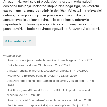
Amazon. Največji spletni prodajalec na svetu morda najbolj
dosledno udejanja libertarno utopijo idealnega trga, na katerem
sta pomembna samo potrošnik in delničar. Vsi ostali – proizvajalci,
delavci, ustvarjalci in njihove pravice – so za vodilnega
amazonovca le začasna ovira, ki jo bodo kmalu odpravile
napredne tehnološke inovacije. Ostali bodo samo svobodni
posamezniki, ki bodo neovirano trgovali na Amazonovi platformi.
8 komentarjev
Preberite si še…
Amazon obupuje nad veleblagovnicami brez blagajn
::
5. apr 2024
Dirka lansiranja klonov Clubhousa
::
2. apr 2021
Amazon lansiral plačevanje z odčitavanjem dlani
::
4. okt 2020
Kdo je vdrl v Bezosov pametni telefon?
::
22. jan 2020
Amazon: roboti še ne bodo zamenjali delavcev v skladiščih
::
2. maj
2019
Jeff Bezos, ameriški mediji v rokah politike in kapitala, pa seveda
videotrakovi
::
10. feb 2019
Amazon iznašel "navdušene" skladiščne delavce
::
24. avg 2018
Tudi Amazonovi zaposleni trkajo na vest uprave
::
24. jun 2018