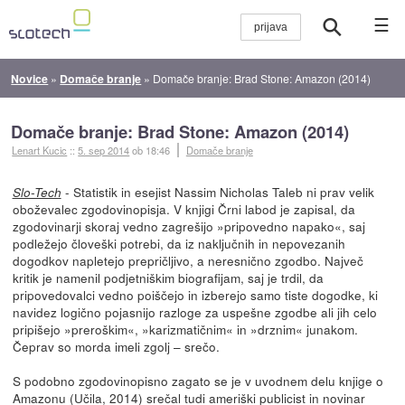
☰
Novice
»
Domače branje
»
Domače branje: Brad Stone: Amazon (2014)
Domače branje: Brad Stone: Amazon (2014)
Lenart Kucic
::
5. sep 2014
ob 18:46
Domače branje
- Statistik in esejist Nassim Nicholas Taleb ni prav velik
Slo-Tech
oboževalec zgodovinopisja. V knjigi Črni labod je zapisal, da
zgodovinarji skoraj vedno zagrešijo »pripovedno napako«, saj
podležejo človeški potrebi, da iz naključnih in nepovezanih
dogodkov napletejo prepričljivo, a neresnično zgodbo. Največ
kritik je namenil podjetniškim biografijam, saj je trdil, da
pripovedovalci vedno poiščejo in izberejo samo tiste dogodke, ki
navidez logično pojasnijo razloge za uspešne zgodbe ali jih celo
pripišejo »preroškim«, »karizmatičnim« in »drznim« junakom.
Čeprav so morda imeli zgolj – srečo.
S podobno zgodovinopisno zagato se je v uvodnem delu knjige o
Amazonu (Učila, 2014) srečal tudi ameriški publicist in novinar