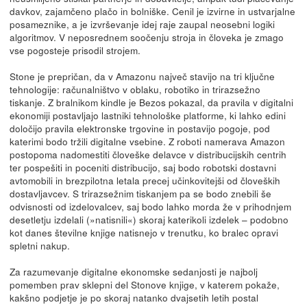
davkov, zajamčeno plačo in bolniške. Cenil je izvirne in ustvarjalne
posameznike, a je izvrševanje idej raje zaupal neosebni logiki
algoritmov. V neposrednem soočenju stroja in človeka je zmago
vse pogosteje prisodil strojem.
Stone je prepričan, da v Amazonu največ stavijo na tri ključne
tehnologije: računalništvo v oblaku, robotiko in trirazsežno
tiskanje. Z bralnikom kindle je Bezos pokazal, da pravila v digitalni
ekonomiji postavljajo lastniki tehnološke platforme, ki lahko edini
določijo pravila elektronske trgovine in postavijo pogoje, pod
katerimi bodo tržili digitalne vsebine. Z roboti namerava Amazon
postopoma nadomestiti človeške delavce v distribucijskih centrih
ter pospešiti in poceniti distribucijo, saj bodo robotski dostavni
avtomobili in brezpilotna letala precej učinkovitejši od človeških
dostavljavcev. S trirazsežnim tiskanjem pa se bodo znebili še
odvisnosti od izdelovalcev, saj bodo lahko morda že v prihodnjem
desetletju izdelali (»natisnili«) skoraj katerikoli izdelek – podobno
kot danes številne knjige natisnejo v trenutku, ko bralec opravi
spletni nakup.
Za razumevanje digitalne ekonomske sedanjosti je najbolj
pomemben prav sklepni del Stonove knjige, v katerem pokaže,
kakšno podjetje je po skoraj natanko dvajsetih letih postal