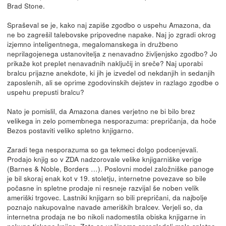
Brad Stone.
Spraševal se je, kako naj zapiše zgodbo o uspehu Amazona, da
ne bo zagrešil talebovske pripovedne napake. Naj jo zgradi okrog
izjemno inteligentnega, megalomanskega in družbeno
neprilagojenega ustanovitelja z nenavadno življenjsko zgodbo? Jo
prikaže kot preplet nenavadnih naključij in sreče? Naj uporabi
bralcu prijazne anekdote, ki jih je izvedel od nekdanjih in sedanjih
zaposlenih, ali se oprime zgodovinskih dejstev in razlago zgodbe o
uspehu prepusti bralcu?
Nato je pomislil, da Amazona danes verjetno ne bi bilo brez
velikega in zelo pomembnega nesporazuma: prepričanja, da hoče
Bezos postaviti veliko spletno knjigarno.
Zaradi tega nesporazuma so ga tekmeci dolgo podcenjevali.
Prodajo knjig so v ZDA nadzorovale velike knjigarniške verige
(Barnes & Noble, Borders …). Poslovni model založniške panoge
je bil skoraj enak kot v 19. stoletju, internetne povezave so bile
počasne in spletne prodaje ni resneje razvijal še noben velik
ameriški trgovec. Lastniki knjigarn so bili prepričani, da najbolje
poznajo nakupovalne navade ameriških bralcev. Verjeli so, da
internetna prodaja ne bo nikoli nadomestila obiska knjigarne in
nakupa tiskane knjige. Zato so večinoma spregledali malo spletno