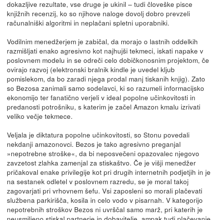
dokazljive rezultate, vse druge je ukinil – tudi človeške pisce
knjižnih recenzij, ko so njihove naloge dovolj dobro prevzeli
računalniški algoritmi in neplačani spletni ­uporabniki.
Vodilnim menedžerjem je zabičal, da morajo o lastnih oddelkih
razmišljati enako agresivno kot najhujši tekmeci, iskati napake v
poslovnem modelu in se odreči celo dobičkonosnim projektom, če
ovirajo razvoj (elektronski bralnik kindle je uvedel kljub
pomislekom, da bo zaradi njega prodal manj tiskanih knjig). Zato
so Bezosa zanimali samo sodelavci, ki so razumeli informacijsko
ekonomijo ter fanatično verjeli v ideal popolne učinkovitosti in
predanosti potrošniku, s katerim je začel Amazon kmalu izrivati
veliko večje tekmece.
Veljala je diktatura popolne učinkovitosti, so Stonu povedali
nekdanji amazonovci. Bezos je tako agresivno preganjal
»nepotrebne stroške«, da bi neposvečeni opazovalec njegovo
zavzetost zlahka zamenjal za stiskaštvo. Če je višji menedžer
pričakoval enake privilegije kot pri drugih internetnih podjetjih in je
na sestanek odletel v poslovnem razredu, se je moral takoj
zagovarjati pri vrhovnem šefu. Vsi zaposleni so morali plačevati
službena parkirišča, kosila in celo vodo v pisarnah. V kategorijo
nepotrebnih stroškov Bezos ni uvrščal samo marž, pri katerih je
neusmiljeno stiskal partnerje in dobavitelje, ampak tudi plačevanje