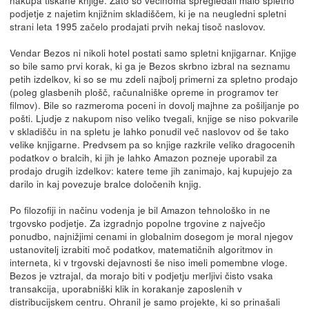
podjetje z najetim knjižnim skladiščem, ki je na neugledni spletni
strani leta 1995 začelo prodajati prvih nekaj tisoč naslovov.
Vendar Bezos ni nikoli hotel postati samo spletni knjigarnar. Knjige
so bile samo prvi korak, ki ga je Bezos skrbno izbral na seznamu
petih izdelkov, ki so se mu zdeli najbolj primerni za spletno prodajo
(poleg glasbenih plošč, računalniške opreme in programov ter
filmov). Bile so razmeroma poceni in dovolj majhne za pošiljanje po
pošti. Ljudje z nakupom niso veliko tvegali, knjige se niso pokvarile
v skladišču in na spletu je lahko ponudil več naslovov od še tako
velike knjigarne. Predvsem pa so knjige razkrile veliko dragocenih
podatkov o bralcih, ki jih je lahko Amazon pozneje uporabil za
prodajo drugih izdelkov: katere teme jih zanimajo, kaj kupujejo za
darilo in kaj povezuje bralce določenih knjig.
Po filozofiji in načinu vodenja je bil Amazon tehnološko in ne
trgovsko podjetje. Za izgradnjo popolne trgovine z največjo
ponudbo, najnižjimi cenami in globalnim dosegom je moral njegov
ustanovitelj izrabiti moč podatkov, matematičnih algoritmov in
interneta, ki v trgovski dejavnosti še niso imeli pomembne vloge.
Bezos je vztrajal, da morajo biti v podjetju merljivi čisto vsaka
transakcija, uporabniški klik in korakanje zaposlenih v
distribucijskem centru. Ohranil je samo projekte, ki so prinašali