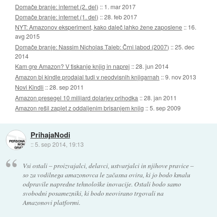
Domače branje: internet (2. del)
::
1. mar 2017
Domače branje: internet (1. del)
::
28. feb 2017
NYT: Amazonov eksperiment, kako daleč lahko žene zaposlene
::
16.
avg 2015
Domače branje: Nassim Nicholas Taleb: Črni labod (2007)
::
25. dec
2014
Kam gre Amazon? V tiskanje knjig in naprej
::
28. jun 2014
Amazon bi kindle prodajal tudi v neodvisnih knjigarnah
::
9. nov 2013
Novi Kindli
::
28. sep 2011
Amazon presegel 10 milijard dolarjev prihodka
::
28. jan 2011
Amazon rešil zaplet z oddaljenim brisanjem knjig
::
5. sep 2009
PrihajaNodi
::
5. sep 2014, 19:13
Vsi ostali – proizvajalci, delavci, ustvarjalci in njihove pravice –
so za vodilnega amazonovca le začasna ovira, ki jo bodo kmalu
odpravile napredne tehnološke inovacije. Ostali bodo samo
svobodni posamezniki, ki bodo neovirano trgovali na
Amazonovi platformi.