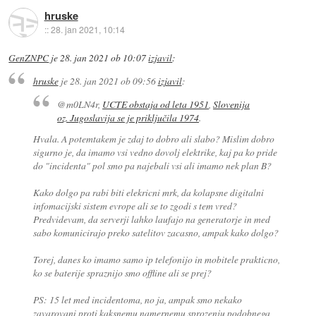
hruske
::
28. jan 2021, 10:14
GenZNPC
je
28. jan 2021 ob 10:07
izjavil
:
hruske
je
28. jan 2021 ob 09:56
izjavil
:
@m0LN4r,
UCTE obstaja od leta 1951
,
Slovenija
oz. Jugoslavija se je priključila 1974
.
Hvala. A potemtakem je zdaj to dobro ali slabo? Mislim dobro
sigurno je, da imamo vsi vedno dovolj elektrike, kaj pa ko pride
do "incidenta" pol smo pa najebali vsi ali imamo nek plan B?
Kako dolgo pa rabi biti elekricni mrk, da kolapsne digitalni
infomacijski sistem evrope ali se to zgodi s tem vred?
Predvidevam, da serverji lahko laufajo na generatorje in med
sabo komunicirajo preko satelitov zacasno, ampak kako dolgo?
Torej, danes ko imamo samo ip telefonijo in mobitele prakticno,
ko se baterije spraznijo smo offline ali se prej?
PS: 15 let med incidentoma, no ja, ampak smo nekako
zavarovani proti kaksnemu namernemu sprozenju podobnega