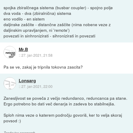
spojka zbiralčnega sistema (busbar coupler) - spojno polje
dva voda - dva (zbiralnična) sistema
eno vodilo - en sistem
daljinske zaščite - distančne zaščite (nima nobene veze z
daljinskim upravljanjem, ni 'remote')
povezati in sinhronizirati - sihronizirati in povezati
Mr.B
::
27. jan 2021, 21:58
Pa se ve, zakaj je tripnila tokovna zascita?
Lonsarg
::
27. jan 2021, 22:00
Zanesljivost se poveča z večjo redundanco, reduncanca pa stane.
Ergo potrebno bo dati več denarja in zadeva bo stabilnejša.
Sploh nima veze o katerem področju govoriš, ker to velja skoraj
povsod :)
Zgodovina sprememb…