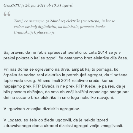
GenZNPC
je
28. jan 2021 ob 10:31
izjavil
:
Torej, ce ostanemo za 24ur brez elektrike (teoreticno) in ker se
vedno vse bolj digitalizira, od bolnisnic, prometa, banke
(transakcije), placevanje.
Saj pravim, da ne rabiš spraševat teoretično. Leta 2014 se je v
praksi pokazalo kaj se zgodi, če ostanemo brez elektrike dlje časa.
Pri nas doma se ogrevamo na drva, ampak kaj to pomaga, ko
črpalka še vedno rabi elektriko in potrebuješ agregat, da ti požene
toplo vodo okrog. Mi smo imeli 2014 relativno srečo, ker se
napajamo prek RTP Divača in ne prek RTP Kleče, je pa res, da je
bilo povsem običajno, da smo ob večji količini zapadlega snega par
dni na sezono brez elektrike in smo tega nekoliko navajeni.
V trgovinah zmanjka dizelskih agregatov.
V Logatcu so šele ob žledu ugotovili, da je nekdo izpred
zdravstvenega doma ukradel dizelski agregat večje zmogljivosti.