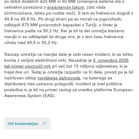
so dobili dodatnih 420 MW in 60 MW (omenjena sistema sta s
celinskim povezana z
enosmernim tokom
, zato nista
sinhronizirana, lahko pa nudita moč). S tem so frekvenco dvignili z
49,8 na 49,9 Hz. Po drugi strani pa so morali na jugovzhodu
odklopiti 975 MW proizvodnih kapacitet v Turčiji, s čimer je
frekvenca padla na 50,2 Hz. Ker je bil ta del omrežja bistveno
manjši in so odklapljali še druge vire, je v tem času frekvenca
nihala med 49,9 in 50,2 Hz.
Razcep omrežja na manjše dele je zelo resen incident, ki se lahko
konča z večjimi električnimi mrki. Nazadnje je
4. novembra 2006
tak primer povzročil mrk
pri več kot 15 milijona odjemalcev, ki je
trajal dve uri. Tedaj je omrežje razpadlo na tri dele, povod pa je bil
načrtovan izklop
nemškega daljnovoda
, na katerega se
distributerji niso ustrezno prilagodili. Incident je imel politične
posledice in je bil na primer razlog za uvedbo platforme European
Awareness System (EAS).
100 komentarjev