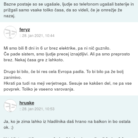
Bazne postaje so se ugašale, ljudje so telefonom ugašali baterije in
prižgali samo vsake toliko časa, da so videli, če je omrežje že
nazaj.
feryz
::
28. jan 2021, 10:44
Mi smo bili 8 dni in 6 ur brez elektrike, pa ni nič guznilo.
Če pade sistem, smo ljudje precej iznajdljivi. Ali pa smo preprosto
brez. Nekaj časa gre z lahkoto.
Drugo bi bilo, če bi res cela Evropa padla. To bi bilo pa že bolj
zanimivo.
Hkrati pa tudi na meji verjetnega. Sesuje se kakšen del, ne pa vse
povprek. Toliko je vseeno varovanja.
hruske
::
28. jan 2021, 10:53
Ja, ko je zima lahko iz hladilnika daš hrano na balkon in bo ostala
ok. ;)