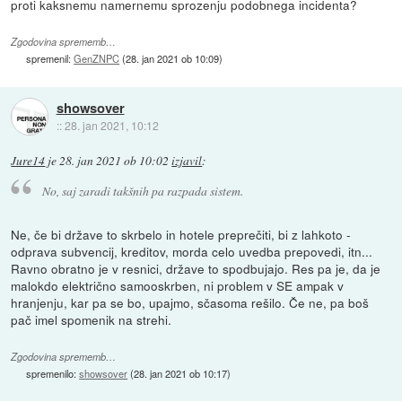
proti kaksnemu namernemu sprozenju podobnega incidenta?
Zgodovina sprememb…
spremenil:
GenZNPC
(
28. jan 2021 ob 10:09
)
showsover
::
28. jan 2021, 10:12
Jure14
je
28. jan 2021 ob 10:02
izjavil
:
No, saj zaradi takšnih pa razpada sistem.
Ne, če bi države to skrbelo in hotele preprečiti, bi z lahkoto -
odprava subvencij, kreditov, morda celo uvedba prepovedi, itn...
Ravno obratno je v resnici, države to spodbujajo. Res pa je, da je
malokdo električno samooskrben, ni problem v SE ampak v
hranjenju, kar pa se bo, upajmo, sčasoma rešilo. Če ne, pa boš
pač imel spomenik na strehi.
Zgodovina sprememb…
spremenilo:
showsover
(
28. jan 2021 ob 10:17
)