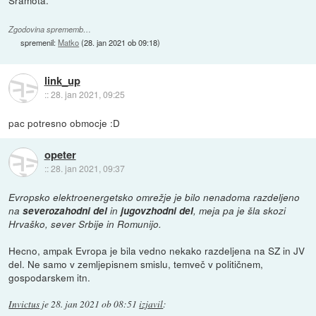
Zgodovina sprememb…
spremenil:
Matko
(
28. jan 2021 ob 09:18
)
link_up
::
28. jan 2021, 09:25
pac potresno obmocje :D
opeter
::
28. jan 2021, 09:37
Evropsko elektroenergetsko omrežje je bilo nenadoma razdeljeno
na
severozahodni del
in
jugovzhodni del
, meja pa je šla skozi
Hrvaško, sever Srbije in Romunijo.
Hecno, ampak Evropa je bila vedno nekako razdeljena na SZ in JV
del. Ne samo v zemljepisnem smislu, temveč v političnem,
gospodarskem itn.
Invictus
je
28. jan 2021 ob 08:51
izjavil
: