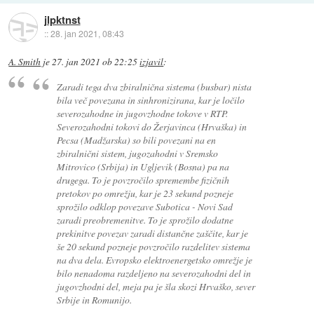
jlpktnst
::
28. jan 2021, 08:43
A. Smith
je
27. jan 2021 ob 22:25
izjavil
:
Zaradi tega dva zbiralnična sistema (busbar) nista
bila več povezana in sinhronizirana, kar je ločilo
severozahodne in jugovzhodne tokove v RTP.
Severozahodni tokovi do Žerjavinca (Hrvaška) in
Pecsa (Madžarska) so bili povezani na en
zbiralnični sistem, jugozahodni v Sremsko
Mitrovico (Srbija) in Ugljevik (Bosna) pa na
drugega. To je povzročilo spremembe fizičnih
pretokov po omrežju, kar je 23 sekund pozneje
sprožilo odklop povezave Subotica - Novi Sad
zaradi preobremenitve. To je sprožilo dodatne
prekinitve povezav zaradi distančne zaščite, kar je
še 20 sekund pozneje povzročilo razdelitev sistema
na dva dela. Evropsko elektroenergetsko omrežje je
bilo nenadoma razdeljeno na severozahodni del in
jugovzhodni del, meja pa je šla skozi Hrvaško, sever
Srbije in Romunijo.