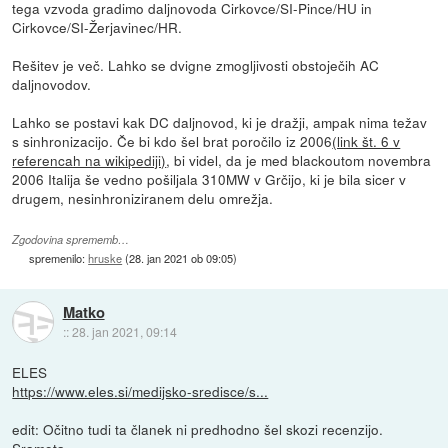
tega vzvoda gradimo daljnovoda Cirkovce/SI-Pince/HU in
Cirkovce/SI-Žerjavinec/HR.
Rešitev je več. Lahko se dvigne zmogljivosti obstoječih AC
daljnovodov.
Lahko se postavi kak DC daljnovod, ki je dražji, ampak nima težav
s sinhronizacijo. Če bi kdo šel brat poročilo iz 2006
(link št. 6 v
referencah na wikipediji)
, bi videl, da je med blackoutom novembra
2006 Italija še vedno pošiljala 310MW v Grčijo, ki je bila sicer v
drugem, nesinhroniziranem delu omrežja.
Zgodovina sprememb…
spremenilo:
hruske
(
28. jan 2021 ob 09:05
)
Matko
::
28. jan 2021, 09:14
ELES
https://www.eles.si/medijsko-sredisce/s...
edit: Očitno tudi ta članek ni predhodno šel skozi recenzijo.
Sramota.