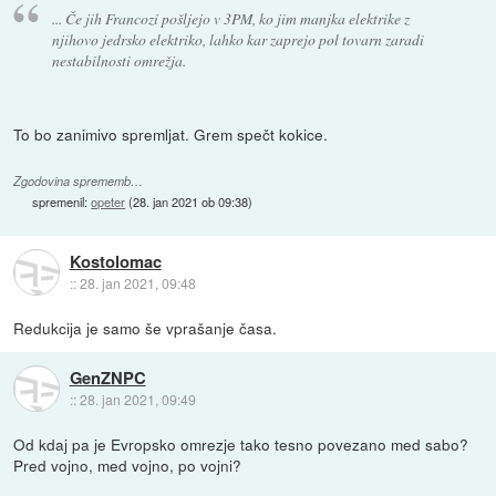
... Če jih Francozi pošljejo v 3PM, ko jim manjka elektrike z
njihovo jedrsko elektriko, lahko kar zaprejo pol tovarn zaradi
nestabilnosti omrežja.
To bo zanimivo spremljat. Grem spečt kokice.
Zgodovina sprememb…
spremenil:
opeter
(
28. jan 2021 ob 09:38
)
Kostolomac
::
28. jan 2021, 09:48
Redukcija je samo še vprašanje časa.
GenZNPC
::
28. jan 2021, 09:49
Od kdaj pa je Evropsko omrezje tako tesno povezano med sabo?
Pred vojno, med vojno, po vojni?