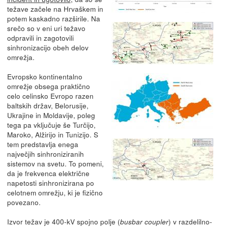
težave začele na Hrvaškem in
potem kaskadno razširile. Na
srečo so v eni uri težavo
odpravili in zagotovili
sinhronizacijo obeh delov
omrežja.
Evropsko kontinentalno
omrežje obsega praktično
celo celinsko Evropo razen
baltskih držav, Belorusije,
Ukrajine in Moldavije, poleg
tega pa vključuje še Turčijo,
Maroko, Alžirijo in Tunizijo. S
tem predstavlja enega
največjih sinhroniziranih
sistemov na svetu. To pomeni,
da je frekvenca električne
napetosti sinhronizirana po
celotnem omrežju, ki je fizično
povezano.
Izvor težav je 400-kV spojno polje (
) v razdelilno-
busbar coupler