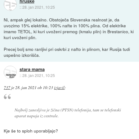
hruske
::
28. jan 2021, 10:25
Ni, ampak glej lokalno. Obstoječa Slovenska realnost je, da
uvozimo 15% elektrike, 100% nafte in 100% plina. Od elektrike
imamo TETOL, ki kuri uvoženi premog (kmalu plin) in Brestanico, ki
kuri uvoženi plin.
Precej bolj smo ranljivi pri oskrbi z nafto in plinom, kar Rusija tudi
uspešno izkorišča.
stara mama
::
28. jan 2021, 10:25
737
je
28. jan 2021 ob 10:23
izjavil
:
Najbolj zanesljiva je žična (PTSN) telefonija, tam se telefonski
aparat napaja iz centrale.
Kje še to sploh uporabljajo?