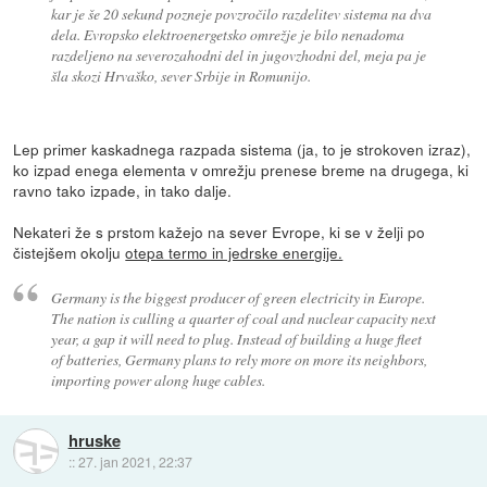
kar je še 20 sekund pozneje povzročilo razdelitev sistema na dva
dela. Evropsko elektroenergetsko omrežje je bilo nenadoma
razdeljeno na severozahodni del in jugovzhodni del, meja pa je
šla skozi Hrvaško, sever Srbije in Romunijo.
Lep primer kaskadnega razpada sistema (ja, to je strokoven izraz),
ko izpad enega elementa v omrežju prenese breme na drugega, ki
ravno tako izpade, in tako dalje.
Nekateri že s prstom kažejo na sever Evrope, ki se v želji po
čistejšem okolju
otepa termo in jedrske energije.
Germany is the biggest producer of green electricity in Europe.
The nation is culling a quarter of coal and nuclear capacity next
year, a gap it will need to plug. Instead of building a huge fleet
of batteries, Germany plans to rely more on more its neighbors,
importing power along huge cables.
hruske
::
27. jan 2021, 22:37