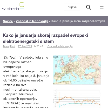
☰
Novice
»
Znanost in tehnologija
»
Kako je januarja skoraj razpadel evropski elektroenergetski sistem
Kako je januarja skoraj razpadel evropski
elektroenergetski sistem
Matej Huš
::
27. jan 2021
ob 20:45
Znanost in tehnologija
- V začetku leta smo
Slo-Tech
bili najbliže razpadu
evropskega
elektroenergetskega omrežja
v več letih, ko se je 8. januarja
ob 14.05 celinsko omrežje
razklalo na dva
nesinhronizirana dela.
Evropsko združenje
sistemskih operaterjev
(ENTSO-E)
je analiziralo
incident in ugotovilo
, da so se