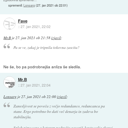
spremenil:
Lonsarg
(
27. jan 2021 ob 22:01
)
Fave
::
27. jan 2021, 22:02
Mr.B
je
27. jan 2021 ob 21:58
izjavil
:
Pa se ve, zakaj je tripnila tokovna zascita?
Ne še, bo pa podrobnejša anliza še sledila.
Mr.B
::
27. jan 2021, 22:04
Lonsarg
je
27. jan 2021 ob 22:00
izjavil
:
Zanesljivost se poveča z večjo redundanco, reduncanca pa
stane. Ergo potrebno bo dati več denarja in zadeva bo
stabilnejša.
Sploh nima veze o katerem področju govoriš, ker to velja skoraj