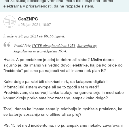
Ina za slučaj oblačnega vremena, mora biti nekje ena "termo"
elektrarna v pripravljenosti, da ne razpade sistem.
GenZNPC
::
28. jan 2021, 10:07
hruske
je
28. jan 2021 ob 09:56
izjavil
:
@m0LN4r,
UCTE obstaja od leta 1951
,
Slovenija oz.
Jugoslavija se je priključila 1974
.
Hvala. A potemtakem je zdaj to dobro ali slabo? Mislim dobro
sigurno je, da imamo vsi vedno dovolj elektrike, kaj pa ko pride do
"incidenta" pol smo pa najebali vsi ali imamo nek plan B?
Kako dolgo pa rabi biti elekricni mrk, da kolapsne digitalni
infomacijski sistem evrope ali se to zgodi s tem vred?
Predvidevam, da serverji lahko laufajo na generatorje in med sabo
komunicirajo preko satelitov zacasno, ampak kako dolgo?
Torej, danes ko imamo samo ip telefonijo in mobitele prakticno, ko
se baterije spraznijo smo offline ali se prej?
PS: 15 let med incidentoma, no ja, ampak smo nekako zavarovani