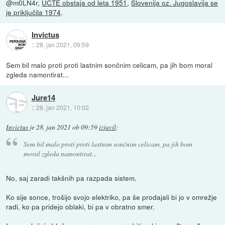
@m0LN4r,
UCTE obstaja od leta 1951
,
Slovenija oz. Jugoslavija se
je priključila 1974
.
Invictus
::
28. jan 2021, 09:59
Sem bil malo proti proti lastnim sončnim celicam, pa jih bom moral
zgleda namontirat...
Jure14
::
28. jan 2021, 10:02
Invictus
je
28. jan 2021 ob 09:59
izjavil
:
Sem bil malo proti proti lastnim sončnim celicam, pa jih bom
moral zgleda namontirat...
No, saj zaradi takšnih pa razpada sistem.
Ko sije sonce, trošijo svojo elektriko, pa še prodajali bi jo v omrežje
radi, ko pa pridejo oblaki, bi pa v obratno smer.