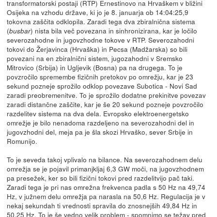
transformatorski postaji (RTP) Ernestinovo na Hrvaškem v bližini
Osijeka na vzhodu države, ki jo je 8. januarja ob 14:04:25,9
tokovna zaščita odklopila. Zaradi tega dva zbiralnična sistema
(
) nista bila več povezana in sinhronizirana, kar je ločilo
busbar
severozahodne in jugovzhodne tokove v RTP. Severozahodni
tokovi do Žerjavinca (Hrvaška) in Pecsa (Madžarska) so bili
povezani na en zbiralnični sistem, jugozahodni v Sremsko
Mitrovico (Srbija) in Ugljevik (Bosna) pa na drugega. To je
povzročilo spremembe fizičnih pretokov po omrežju, kar je 23
sekund pozneje sprožilo odklop povezave Subotica - Novi Sad
zaradi preobremenitve. To je sprožilo dodatne prekinitve povezav
zaradi distančne zaščite, kar je še 20 sekund pozneje povzročilo
razdelitev sistema na dva dela. Evropsko elektroenergetsko
omrežje je bilo nenadoma razdeljeno na severozahodni del in
jugovzhodni del, meja pa je šla skozi Hrvaško, sever Srbije in
Romunijo.
To je seveda takoj vplivalo na bilance. Na severozahodnem delu
omrežja se je pojavil primanjkljaj 6,3 GW moči, na jugovzhodnem
pa presežek, ker so bili fizični tokovi pred razdelitvijo pač taki.
Zaradi tega je pri nas omrežna frekvenca padla s 50 Hz na 49,74
Hz, v južnem delu omrežja pa narasla na 50,6 Hz. Regulacija je v
nekaj sekundah ti vrednosti spravila do znosnejših 49,84 Hz in
50,25 Hz. To je še vedno velik problem - spomnimo se težav pred