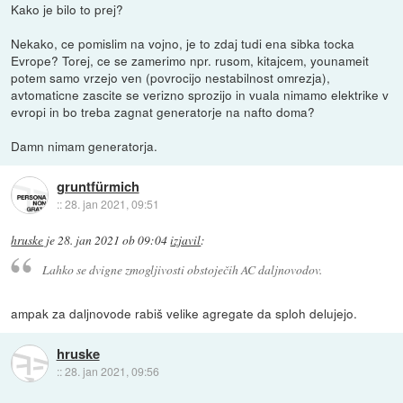
Kako je bilo to prej?
Nekako, ce pomislim na vojno, je to zdaj tudi ena sibka tocka
Evrope? Torej, ce se zamerimo npr. rusom, kitajcem, younameit
potem samo vrzejo ven (povrocijo nestabilnost omrezja),
avtomaticne zascite se verizno sprozijo in vuala nimamo elektrike v
evropi in bo treba zagnat generatorje na nafto doma?
Damn nimam generatorja.
gruntfürmich
::
28. jan 2021, 09:51
hruske
je
28. jan 2021 ob 09:04
izjavil
:
Lahko se dvigne zmogljivosti obstoječih AC daljnovodov.
ampak za daljnovode rabiš velike agregate da sploh delujejo.
hruske
::
28. jan 2021, 09:56