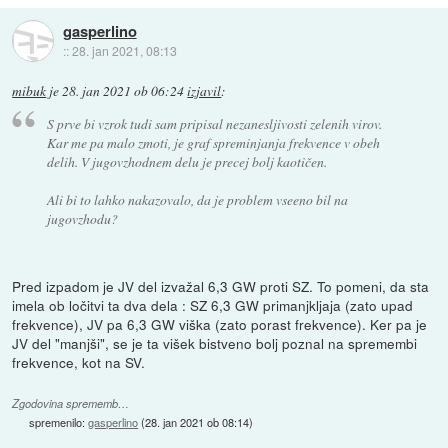
gasperlino
::
28. jan 2021, 08:13
mibuk
je
28. jan 2021 ob 06:24
izjavil
:
S prve bi vzrok tudi sam pripisal nezanesljivosti zelenih virov.
Kar me pa malo zmoti, je graf spreminjanja frekvence v obeh
delih. V jugovzhodnem delu je precej bolj kaotičen.
Ali bi to lahko nakazovalo, da je problem vseeno bil na
jugovzhodu?
Pred izpadom je JV del izvažal 6,3 GW proti SZ. To pomeni, da sta
imela ob ločitvi ta dva dela : SZ 6,3 GW primanjkljaja (zato upad
frekvence), JV pa 6,3 GW viška (zato porast frekvence). Ker pa je
JV del "manjši", se je ta višek bistveno bolj poznal na spremembi
frekvence, kot na SV.
Zgodovina sprememb…
spremenilo:
gasperlino
(
28. jan 2021 ob 08:14
)