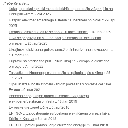
Preberite si še…
Kako je potekal aprilski razpad električnega omrežja v Španiji in na
Portugalskem
::
5. okt 2025
Razpad elektroenergetskega sistema na Iberskem polotoku
::
29. apr
2025
Evropsko električno omrežje dobilo tri nove članice
::
10. feb 2025
Litva se pripravlja na sinhronizacijo z evropskim električnim
omrežjem
::
23. apr 2023
Ukrajinsko elektroenergetsko omrežje sinhronizirano z evropskim
::
19. mar 2022
Priprave na predčasno priključitev Ukrajine v evropsko električno
omrežje
::
7. mar 2022
Teksaško elektroenergetsko omrežje si trpljenje lajša s klimo
::
25.
jun 2021
Ciper in Izrael bosta z novim kablom povezana v omrežje celinske
Evrope
::
9. mar 2021
Ponovno nepojasnjen padec frekvence evropskega
elektroenergetskega omrežja
::
18. jan 2019
Evropske ure zopet točne
::
3. apr 2018
ENTSO-E: Za odstopanje evropskega električnega omrežja kriva
Srbija in Kosovo
::
6. mar 2018
ENTSO-E potrdil pomanjkanje električne energije
::
5. mar 2018