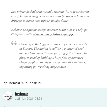
Lep primer kaskadnega razpada sistema (ja, to je strokoven
izraz), ko izpad enega elementa v omrežju prenese breme na
drugega, ki ravno tako izpade, in tako dalje.
Nekateri že s prstom kažejo na sever Evrope, ki se v želji po
čistejšem okolju
otepa termo in jedrske energije.
Germany is the biggest producer of green electricity
in Europe. The nation is culling a quarter of coal
and nuclear capacity next year, a gap it will need to
plug. Instead of building a huge fleet of batteries,
Germany plans to rely more on more its neighbors,
importing power along huge cables.
jap, nemški "eko" poskusi...
Invictus
::
28. jan 2021, 08:51