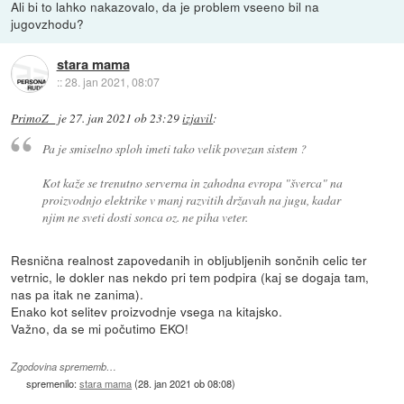
Ali bi to lahko nakazovalo, da je problem vseeno bil na
jugovzhodu?
stara mama
::
28. jan 2021, 08:07
PrimoZ_
je
27. jan 2021 ob 23:29
izjavil
:
Pa je smiselno sploh imeti tako velik povezan sistem ?
Kot kaže se trenutno serverna in zahodna evropa "šverca" na
proizvodnjo elektrike v manj razvitih državah na jugu, kadar
njim ne sveti dosti sonca oz. ne piha veter.
Resnična realnost zapovedanih in obljubljenih sončnih celic ter
vetrnic, le dokler nas nekdo pri tem podpira (kaj se dogaja tam,
nas pa itak ne zanima).
Enako kot selitev proizvodnje vsega na kitajsko.
Važno, da se mi počutimo EKO!
Zgodovina sprememb…
spremenilo:
stara mama
(
28. jan 2021 ob 08:08
)