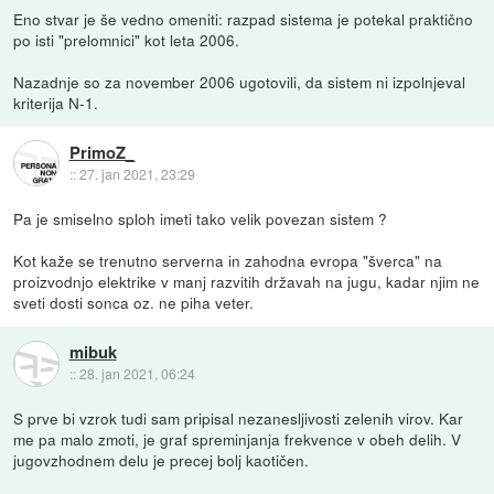
Eno stvar je še vedno omeniti: razpad sistema je potekal praktično
po isti "prelomnici" kot leta 2006.
Nazadnje so za november 2006 ugotovili, da sistem ni izpolnjeval
kriterija N-1.
PrimoZ_
::
27. jan 2021, 23:29
Pa je smiselno sploh imeti tako velik povezan sistem ?
Kot kaže se trenutno serverna in zahodna evropa "šverca" na
proizvodnjo elektrike v manj razvitih državah na jugu, kadar njim ne
sveti dosti sonca oz. ne piha veter.
mibuk
::
28. jan 2021, 06:24
S prve bi vzrok tudi sam pripisal nezanesljivosti zelenih virov. Kar
me pa malo zmoti, je graf spreminjanja frekvence v obeh delih. V
jugovzhodnem delu je precej bolj kaotičen.