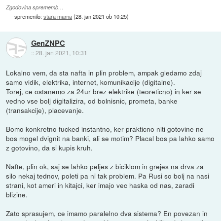
Zgodovina sprememb…
spremenilo:
stara mama
(
28. jan 2021 ob 10:25
)
GenZNPC
::
28. jan 2021, 10:31
Lokalno vem, da sta nafta in plin problem, ampak gledamo zdaj
samo vidik, elektrika, internet, komunikacije (digitalne).
Torej, ce ostanemo za 24ur brez elektrike (teoreticno) in ker se
vedno vse bolj digitalizira, od bolnisnic, prometa, banke
(transakcije), placevanje.
Bomo konkretno fucked instantno, ker prakticno niti gotovine ne
bos mogel dvignit na banki, ali se motim? Placal bos pa lahko samo
z gotovino, da si kupis kruh.
Nafte, plin ok, saj se lahko peljes z biciklom in grejes na drva za
silo nekaj tednov, poleti pa ni tak problem. Pa Rusi so bolj na nasi
strani, kot ameri in kitajci, ker imajo vec haska od nas, zaradi
blizine.
Zato sprasujem, ce imamo paralelno dva sistema? En povezan in