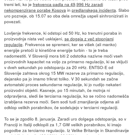
tremi leti, ko je
frekvenca padla na 49,996 Hz zaradi
nekompenzirane porabe Kosova
in
predlanskega incidenta
. Slabo
uro pozneje, ob 15.07 so oba dela omrežja uspeli sinhronizirati in
povezati.
Lovljenje frekvence, ki odstopi od 50 Hz, ko trenutni poraba in
proizvodnja nista več usklajeni,
se dogaja z več stopnjami
regulacije
. Frekvenca se spremeni, ker se višek (ali manko)
energije pretoči iz kinetične energije turbin - to je treba
nadomestiti. V Sloveniji mora biti 2 odstotka nazivne moči vseh
proizvodnih kapacitet na voljo za primarno regulacijo, ki se vključi
v dveh sekundah po odstopanju za 20 mHz. ENTSO-E od
Slovenije zahteva okrog 15 MW rezerve za primarno regulacijo,
dejansko pa jo imamo trikrat toliko. V 30 sekundah se začne
avtomatski proces sekundarne regulacije, ki jo nudijo nekateri
proizvodni objekti. Kasneje, po 15 minutah, če motnja ni
odpravljena, sledi še terciarna regulacija, ko se ročno nadomešča
izrabljena rezerva moči. Sem sodi tudi zmanjšanje odjema ali
odklop velikih porabnikov, če sodelujejo v terciarni regulaciji.
To se je zgodilo 8. januarja. Zaradi uro dolgega odstopanja, so v
Franciji in Italiji odklopili za 1,7 GW velikih porabnikov, ki imajo
pogodbe za terciarno regulacijo. Iz Velike Britanije in Skandinavije