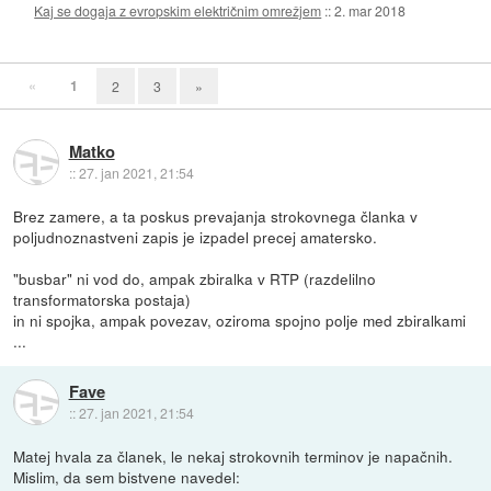
Kaj se dogaja z evropskim električnim omrežjem
::
2. mar 2018
«
1
2
3
»
Matko
::
27. jan 2021, 21:54
Brez zamere, a ta poskus prevajanja strokovnega članka v
poljudnoznastveni zapis je izpadel precej amatersko.
"busbar" ni vod do, ampak zbiralka v RTP (razdelilno
transformatorska postaja)
in ni spojka, ampak povezav, oziroma spojno polje med zbiralkami
...
Fave
::
27. jan 2021, 21:54
Matej hvala za članek, le nekaj strokovnih terminov je napačnih.
Mislim, da sem bistvene navedel: