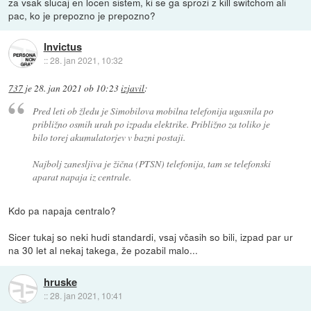
za vsak slucaj en locen sistem, ki se ga sprozi z kill switchom ali
pac, ko je prepozno je prepozno?
Invictus
::
28. jan 2021, 10:32
737
je
28. jan 2021 ob 10:23
izjavil
:
Pred leti ob žledu je Simobilova mobilna telefonija ugasnila po
približno osmih urah po izpadu elektrike. Približno za toliko je
bilo torej akumulatorjev v bazni postaji.
Najbolj zanesljiva je žična (PTSN) telefonija, tam se telefonski
aparat napaja iz centrale.
Kdo pa napaja centralo?
Sicer tukaj so neki hudi standardi, vsaj včasih so bili, izpad par ur
na 30 let al nekaj takega, že pozabil malo...
hruske
::
28. jan 2021, 10:41