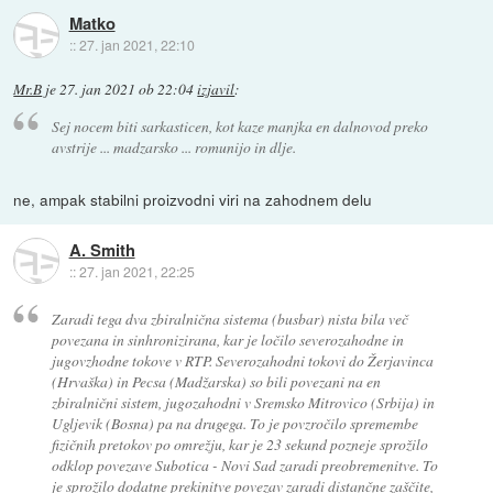
Matko
::
27. jan 2021, 22:10
Mr.B
je
27. jan 2021 ob 22:04
izjavil
:
Sej nocem biti sarkasticen, kot kaze manjka en dalnovod preko
avstrije ... madzarsko ... romunijo in dlje.
ne, ampak stabilni proizvodni viri na zahodnem delu
A. Smith
::
27. jan 2021, 22:25
Zaradi tega dva zbiralnična sistema (busbar) nista bila več
povezana in sinhronizirana, kar je ločilo severozahodne in
jugovzhodne tokove v RTP. Severozahodni tokovi do Žerjavinca
(Hrvaška) in Pecsa (Madžarska) so bili povezani na en
zbiralnični sistem, jugozahodni v Sremsko Mitrovico (Srbija) in
Ugljevik (Bosna) pa na drugega. To je povzročilo spremembe
fizičnih pretokov po omrežju, kar je 23 sekund pozneje sprožilo
odklop povezave Subotica - Novi Sad zaradi preobremenitve. To
je sprožilo dodatne prekinitve povezav zaradi distančne zaščite,