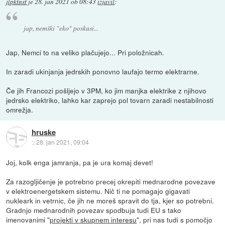
jlpktnst
je
28. jan 2021 ob 08:43
izjavil
:
jap, nemški "eko" poskusi...
Jap, Nemci to na veliko plačujejo... Pri položnicah.
In zaradi ukinjanja jedrskih ponovno laufajo termo elektrarne.
Če jih Francozi pošljejo v 3PM, ko jim manjka elektrike z njihovo
jedrsko elektriko, lahko kar zaprejo pol tovarn zaradi nestabilnosti
omrežja.
hruske
::
28. jan 2021, 09:04
Joj, kolk enga jamranja, pa je ura komaj devet!
Za razogljičenje je potrebno precej okrepiti mednarodne povezave
v elektroenergetskem sistemu. Nič ti ne pomagajo gigavati
nukleark in vetrnic, če jih ne moreš spravit do tja, kjer so potrebni.
Gradnjo mednarodnih povezav spodbuja tudi EU s tako
imenovanimi "
projekti v skupnem interesu
", pri nas tudi s pomočjo