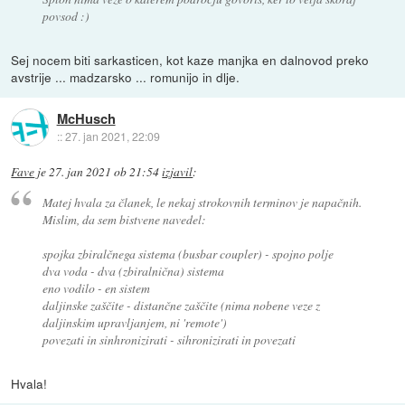
povsod :)
Sej nocem biti sarkasticen, kot kaze manjka en dalnovod preko
avstrije ... madzarsko ... romunijo in dlje.
McHusch
::
27. jan 2021, 22:09
Fave
je
27. jan 2021 ob 21:54
izjavil
:
Matej hvala za članek, le nekaj strokovnih terminov je napačnih.
Mislim, da sem bistvene navedel:
spojka zbiralčnega sistema (busbar coupler) - spojno polje
dva voda - dva (zbiralnična) sistema
eno vodilo - en sistem
daljinske zaščite - distančne zaščite (nima nobene veze z
daljinskim upravljanjem, ni 'remote')
povezati in sinhronizirati - sihronizirati in povezati
Hvala!