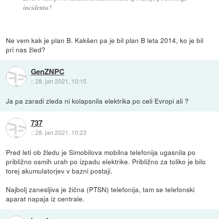
incidenta?
Ne vem kak je plan B. Kakšen pa je bil plan B leta 2014, ko je bil
pri nas žled?
GenZNPC
::
28. jan 2021, 10:15
Ja pa zaradi zleda ni kolapsnila elektrika po celi Evropi ali ?
737
::
28. jan 2021, 10:23
Pred leti ob žledu je Simobilova mobilna telefonija ugasnila po
približno osmih urah po izpadu elektrike. Približno za toliko je bilo
torej akumulatorjev v bazni postaji.
Najbolj zanesljiva je žična (PTSN) telefonija, tam se telefonski
aparat napaja iz centrale.