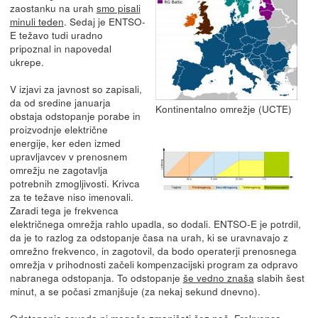
zaostanku na urah
smo pisali
minuli teden
. Sedaj je ENTSO-
E težavo tudi uradno
pripoznal in napovedal
ukrepe.
V izjavi za javnost so zapisali,
da od sredine januarja
Kontinentalno omrežje (UCTE)
obstaja odstopanje porabe in
proizvodnje električne
energije, ker eden izmed
upravljavcev v prenosnem
omrežju ne zagotavlja
potrebnih zmogljivosti. Krivca
za te težave niso imenovali.
Zaradi tega je frekvenca
električnega omrežja rahlo upadla, so dodali. ENTSO-E je potrdil,
da je to razlog za odstopanje časa na urah, ki se uravnavajo z
omrežno frekvenco, in zagotovil, da bodo operaterji prenosnega
omrežja v prihodnosti začeli kompenzacijski program za odpravo
nabranega odstopanja. To odstopanje
še vedno znaša
slabih šest
minut, a se počasi zmanjšuje (za nekaj sekund dnevno).
Odstopanja seveda ni mogoče zmanjšati čez noč. Frekvenca