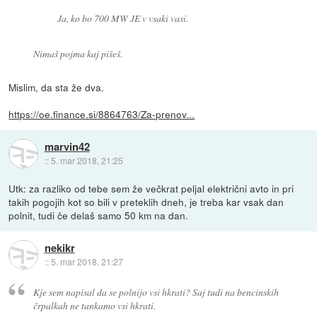
Ja, ko bo 700 MW JE v vsaki vasi.
Nimaš pojma kaj pišeš.
Mislim, da sta že dva.
https://oe.finance.si/8864763/Za-prenov...
marvin42
::
5. mar 2018, 21:25
Utk: za razliko od tebe sem že večkrat peljal električni avto in pri
takih pogojih kot so bili v preteklih dneh, je treba kar vsak dan
polnit, tudi če delaš samo 50 km na dan.
nekikr
::
5. mar 2018, 21:27
Kje sem napisal da se polnijo vsi hkrati? Saj tudi na bencinskih
črpalkah ne tankamo vsi hkrati.