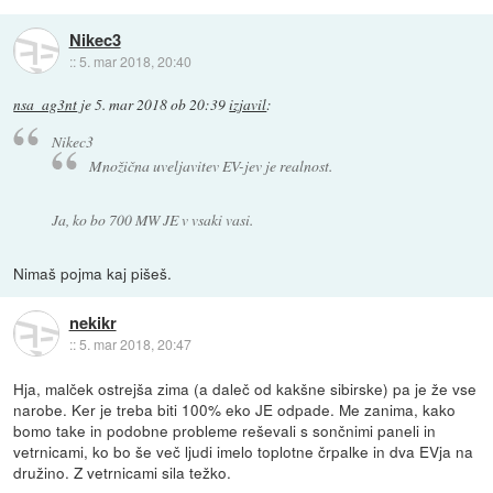
Nikec3
::
5. mar 2018, 20:40
nsa_ag3nt
je
5. mar 2018 ob 20:39
izjavil
:
Nikec3
Množična uveljavitev EV-jev je realnost.
Ja, ko bo 700 MW JE v vsaki vasi.
Nimaš pojma kaj pišeš.
nekikr
::
5. mar 2018, 20:47
Hja, malček ostrejša zima (a daleč od kakšne sibirske) pa je že vse
narobe. Ker je treba biti 100% eko JE odpade. Me zanima, kako
bomo take in podobne probleme reševali s sončnimi paneli in
vetrnicami, ko bo še več ljudi imelo toplotne črpalke in dva EVja na
družino. Z vetrnicami sila težko.