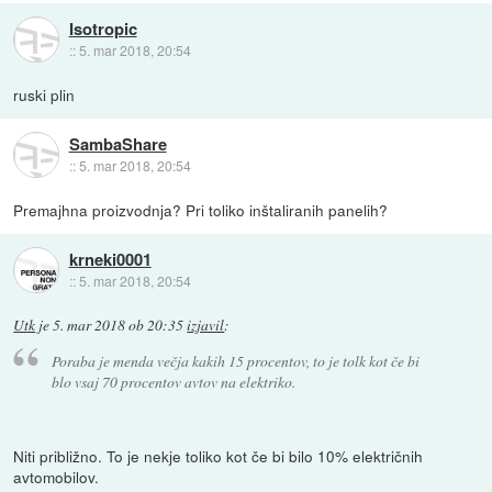
Isotropic
::
5. mar 2018, 20:54
ruski plin
SambaShare
::
5. mar 2018, 20:54
Premajhna proizvodnja? Pri toliko inštaliranih panelih?
krneki0001
::
5. mar 2018, 20:54
Utk
je
5. mar 2018 ob 20:35
izjavil
:
Poraba je menda večja kakih 15 procentov, to je tolk kot če bi
blo vsaj 70 procentov avtov na elektriko.
Niti približno. To je nekje toliko kot če bi bilo 10% električnih
avtomobilov.