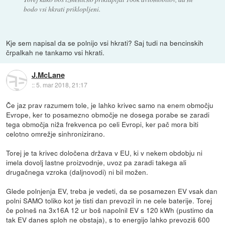
bodo vsi hkrati priklopljeni.
Kje sem napisal da se polnijo vsi hkrati? Saj tudi na bencinskih
črpalkah ne tankamo vsi hkrati.
J.McLane
::
5. mar 2018, 21:17
Če jaz prav razumem tole, je lahko krivec samo na enem območju
Evrope, ker to posamezno območje ne dosega porabe se zaradi
tega območja niža frekvenca po celi Evropi, ker pač mora biti
celotno omrežje sinhronizirano.
Torej je ta krivec določena država v EU, ki v nekem obdobju ni
imela dovolj lastne proizvodnje, uvoz pa zaradi takega ali
drugačnega vzroka (daljnovodi) ni bil možen.
Glede polnjenja EV, treba je vedeti, da se posamezen EV vsak dan
polni SAMO toliko kot je tisti dan prevozil in ne cele baterije. Torej
če polneš na 3x16A 12 ur boš napolnil EV s 120 kWh (pustimo da
tak EV danes sploh ne obstaja), s to energijo lahko prevoziš 600