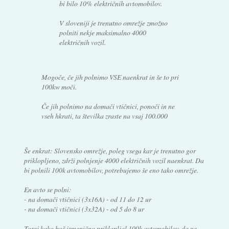
bi bilo 10% električnih avtomobilov.
V sloveniji je trenutno omrežje zmožno
polniti nekje maksimalno 4000
električnih vozil.
Mogoče, če jih polnimo VSE naenkrat in še to pri
100kw moči.
Če jih polnimo na domači vtičnici, ponoči in ne
vseh hkrati, ta številka zraste na vsaj 100.000
Še enkrat: Slovensko omrežje, poleg vsega kar je trenutno gor
priklopljeno, zdrži polnjenje 4000 električnih vozil naenkrat. Da
bi polnili 100k avtomobilov, potrebujemo še eno tako omrežje.
En avto se polni:
- na domači vtičnici (3x16A) - od 11 do 12 ur
- na domači vtičnici (3x32A) - od 5 do 8 ur
Torej kako boš izmenično priklapljal 100k avtomobilov, da ne