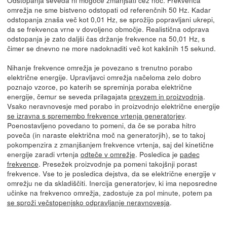
omrežja ne sme bistveno odstopati od referenčnih 50 Hz. Kadar
odstopanja znaša več kot 0,01 Hz, se sprožijo popravljani ukrepi,
da se frekvenca vrne v dovoljeno območje. Realistična odprava
odstopanja je zato daljši čas držanje frekvence na 50,01 Hz, s
čimer se dnevno ne more nadoknaditi več kot kakšnih 15 sekund.
Nihanje frekvence omrežja je povezano s trenutno porabo
električne energije. Upravljavci omrežja načeloma zelo dobro
poznajo vzorce, po katerih se spreminja poraba električne
energije, čemur se seveda prilagajata
prevzem in proizvodnja
.
Vsako neravnovesje med porabo in proizvodnjo električne energije
se izravna s spremembo frekvence vrtenja generatorjev
.
Poenostavljeno povedano to pomeni, da če se poraba hitro
poveča (in naraste električna moč na generatorjih), se to takoj
pokompenzira z zmanjšanjem frekvence vrtenja, saj del kinetične
energije zaradi vrtenja
odteče v omrežje
. Posledica je
padec
frekvence
. Presežek proizvodnje pa pomeni takojšnji porast
frekvence. Vse to je posledica dejstva, da se električne energije v
omrežju ne da skladiščiti. Inercija generatorjev, ki ima neposredne
učinke na frekvenco omrežja, zadostuje za pol minute, potem pa
se sproži večstopenjsko odpravljanje neravnovesja
.