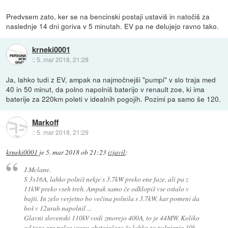
Predvsem zato, ker se na bencinski postaji ustaviš in natočiš za
naslednje 14 dni goriva v 5 minutah. EV pa ne delujejo ravno tako.
krneki0001
::
5. mar 2018, 21:28
Ja, lahko tudi z EV, ampak na najmočnejši "pumpi" v slo traja med
40 in 50 minut, da polno napolniš baterijo v renault zoe, ki ima
baterije za 220km poleti v idealnih pogojih. Pozimi pa samo še 120.
Markoff
::
5. mar 2018, 21:29
krneki0001
je
5. mar 2018 ob 21:23
izjavil
:
J.Mclane.
S 3x16A, lahko polniš nekje s 3.7kW preko ene faze, ali pa z
11kW preko vseh treh. Ampak samo če odklopiš vse ostalo v
bajti. In zelo verjetno bo večina polnila s 3.7kW, kar pomeni da
boš v 12urah napolnil ...
Glavni slovenski 110kV vodi zmorejo 400A, to je 44MW. Koliko
od tega gre poleg vsega obstoječega še lahko za polnjenje 10k