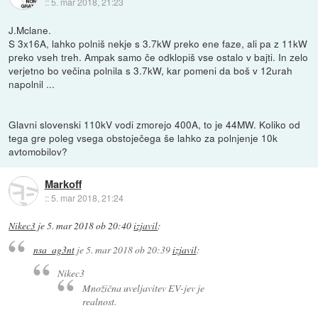
::
5. mar 2018, 21:23
J.Mclane.
S 3x16A, lahko polniš nekje s 3.7kW preko ene faze, ali pa z 11kW
preko vseh treh. Ampak samo če odklopiš vse ostalo v bajti. In zelo
verjetno bo večina polnila s 3.7kW, kar pomeni da boš v 12urah
napolnil ...
Glavni slovenski 110kV vodi zmorejo 400A, to je 44MW. Koliko od
tega gre poleg vsega obstoječega še lahko za polnjenje 10k
avtomobilov?
Markoff
::
5. mar 2018, 21:24
Nikec3
je
5. mar 2018 ob 20:40
izjavil
:
nsa_ag3nt
je
5. mar 2018 ob 20:39
izjavil
:
Nikec3
Množična uveljavitev EV-jev je
realnost.