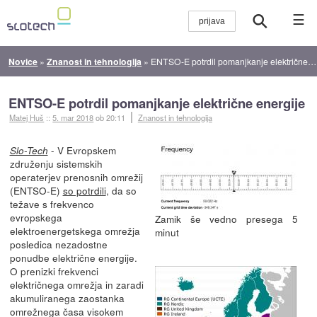
☰
Novice
»
Znanost in tehnologija
»
ENTSO-E potrdil pomanjkanje električne energije
ENTSO-E potrdil pomanjkanje električne energije
Matej Huš
::
5. mar 2018
ob 20:11
Znanost in tehnologija
- V Evropskem
Slo-Tech
združenju sistemskih
operaterjev prenosnih omrežij
(ENTSO-E)
so potrdili
, da so
težave s frekvenco
evropskega
Zamik še vedno presega 5
elektroenergetskega omrežja
minut
posledica nezadostne
ponudbe električne energije.
O prenizki frekvenci
električnega omrežja in zaradi
akumuliranega zaostanka
omrežnega časa visokem