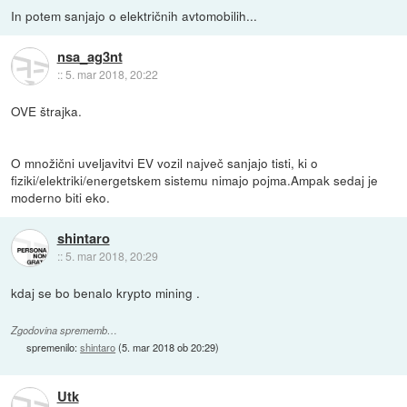
In potem sanjajo o električnih avtomobilih...
nsa_ag3nt
::
5. mar 2018, 20:22
OVE štrajka.
O množični uveljavitvi EV vozil največ sanjajo tisti, ki o
fiziki/elektriki/energetskem sistemu nimajo pojma.Ampak sedaj je
moderno biti eko.
shintaro
::
5. mar 2018, 20:29
kdaj se bo benalo krypto mining .
Zgodovina sprememb…
spremenilo:
shintaro
(
5. mar 2018 ob 20:29
)
Utk