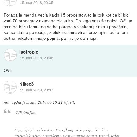
::
5. mar 2018, 20:35
Poraba je menda večja kakih 15 procentov, to je tolk kot če bi blo
vsaj 70 procentov avtov na elektriko. Do tega smo še daleč. Očitno
smo pa blizu temu, da se bo poraba v vsakem primeru povečala,
kot se stalno povečuje, z električnimi avti ali brez njih. Tudi o tem
očitno nekateri nimajo pojma, pa mislijo da imajo.
Isotropic
::
5. mar 2018, 20:36
OVE
Nikec3
::
5. mar 2018, 20:37
nsa_ag3nt
je
5. mar 2018 ob 20:22
izjavil
:
OVE štrajka.
O množični uveljavitvi EV vozil največ sanjajo tisti, ki o
fiziki/elektriki/energetskem sistemu nimajo pojma.Ampak sedaj