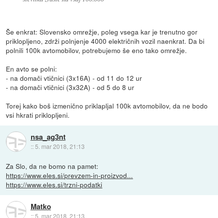
Še enkrat: Slovensko omrežje, poleg vsega kar je trenutno gor
priklopljeno, zdrži polnjenje 4000 električnih vozil naenkrat. Da bi
polnili 100k avtomobilov, potrebujemo še eno tako omrežje.
En avto se polni:
- na domači vtičnici (3x16A) - od 11 do 12 ur
- na domači vtičnici (3x32A) - od 5 do 8 ur
Torej kako boš izmenično priklapljal 100k avtomobilov, da ne bodo
vsi hkrati priklopljeni.
nsa_ag3nt
::
5. mar 2018, 21:13
Za Slo, da ne bomo na pamet:
https://www.eles.si/prevzem-in-proizvod...
https://www.eles.si/trzni-podatki
Matko
::
5. mar 2018, 21:13