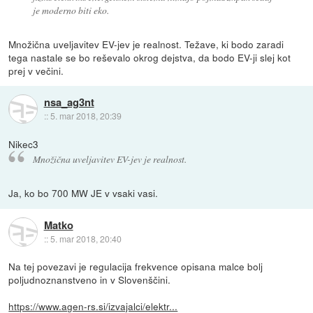
je moderno biti eko.
Množična uveljavitev EV-jev je realnost. Težave, ki bodo zaradi
tega nastale se bo reševalo okrog dejstva, da bodo EV-ji slej kot
prej v večini.
nsa_ag3nt
::
5. mar 2018, 20:39
Nikec3
Množična uveljavitev EV-jev je realnost.
Ja, ko bo 700 MW JE v vsaki vasi.
Matko
::
5. mar 2018, 20:40
Na tej povezavi je regulacija frekvence opisana malce bolj
poljudnoznanstveno in v Slovenščini.
https://www.agen-rs.si/izvajalci/elektr...