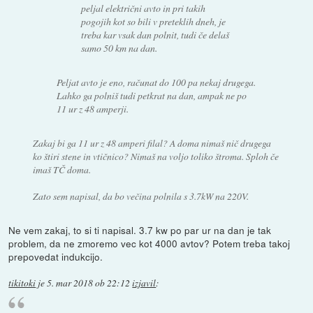
peljal električni avto in pri takih
pogojih kot so bili v preteklih dneh, je
treba kar vsak dan polnit, tudi če delaš
samo 50 km na dan.
Peljat avto je eno, računat do 100 pa nekaj drugega.
Lahko ga polniš tudi petkrat na dan, ampak ne po
11 ur z 48 amperji.
Zakaj bi ga 11 ur z 48 amperi filal? A doma nimaš nič drugega
ko štiri stene in vtičnico? Nimaš na voljo toliko štroma. Sploh če
imaš TČ doma.
Zato sem napisal, da bo večina polnila s 3.7kW na 220V.
Ne vem zakaj, to si ti napisal. 3.7 kw po par ur na dan je tak
problem, da ne zmoremo vec kot 4000 avtov? Potem treba takoj
prepovedat indukcijo.
tikitoki
je
5. mar 2018 ob 22:12
izjavil
: