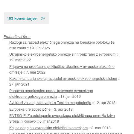
193 komentarjev
Preberite si še…
Razlogi za razpad električnega omrežja na Iberskem polotoku še
niso znani
::
19. jun 2025
Ukrajinsko elektroenergetsko omrežje sinhronizirano z evropskim
::
19. mar 2022
Priprave na predčasno priključitev Ukrajine v evropsko električno
omrežje
::
7. mar 2022
Kako je januarja skoraj razpadel evropski elektroenergetski sistem
::
27. jan 2021
Ponovno nepojasnjen padec frekvence evropskega
elektroenergetskega omrežja
::
18. jan 2019
Avstralci za zdaj zadovoljni s Teslino megabaterijo
::
12. apr 2018
Evropske ure zopet točne
::
3. apr 2018
ENTSO-E: Za odstopanje evropskega električnega omrežja kriva
Srbija in Kosovo
::
6. mar 2018
Kaj se dogaja z evropskim električnim omrežjem
::
2. mar 2018
V Nemčiji letos cene električne energije že več kot stokrat negativne
::