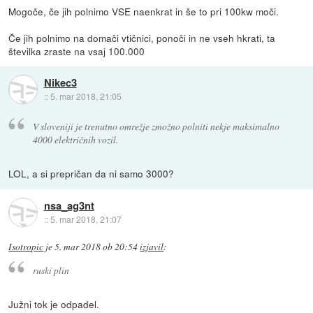
Mogoče, če jih polnimo VSE naenkrat in še to pri 100kw moči.
Če jih polnimo na domači vtičnici, ponoči in ne vseh hkrati, ta
številka zraste na vsaj 100.000
Nikec3
::
5. mar 2018, 21:05
V sloveniji je trenutno omrežje zmožno polniti nekje maksimalno
4000 električnih vozil.
LOL, a si prepričan da ni samo 3000?
nsa_ag3nt
::
5. mar 2018, 21:07
Isotropic
je
5. mar 2018 ob 20:54
izjavil
:
ruski plin
Južni tok je odpadel.