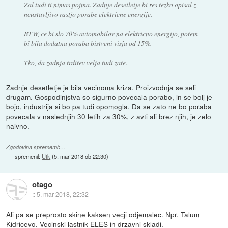
Zal tudi ti nimas pojma. Zadnje desetletje bi res tezko opisal z
neustavljivo rastjo porabe elektricne energije.
BTW, ce bi slo 70% avtomobilov na elektricno energijo, potem
bi bila dodatna poraba bistveni visja od 15%.
Tko, da zadnja trditev velja tudi zate.
Zadnje desetletje je bila vecinoma kriza. Proizvodnja se seli
drugam. Gospodinjstva so sigurno povecala porabo, in se bolj je
bojo, industrija si bo pa tudi opomogla. Da se zato ne bo poraba
povecala v naslednjih 30 letih za 30%, z avti ali brez njih, je zelo
naivno.
Zgodovina sprememb…
spremenil:
Utk
(
5. mar 2018 ob 22:30
)
otago
::
5. mar 2018, 22:32
Ali pa se preprosto skine kaksen vecji odjemalec. Npr. Talum
Kidricevo. Vecinski lastnik ELES in drzavni skladi.