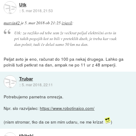
Utk
::
5. mar 2018, 21:53
marvin42
je
5. mar 2018 ob 21:25
izjavil
:
Utk: za razliko od tebe sem že večkrat peljal električni avto in
pri takih pogojih kot so bili v preteklih dneh, je treba kar vsak
dan polnit, tudi če delaš samo 50 km na dan.
Peljat avto je eno, računat do 100 pa nekaj drugega. Lahko ga
polniš tudi petkrat na dan, ampak ne po 11 ur z 48 amperji.
Trubar
::
5. mar 2018, 22:11
Potrebujemo pametna omrezja.
Npr. slo razvijalec:
https://www.robotinaico.com/
(nism stromar, tko da ce sm mim udaru, ne me krizat
)
tikitoki