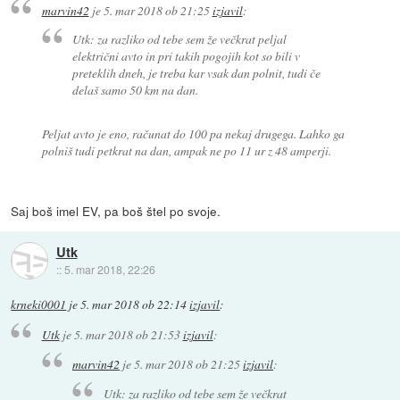
marvin42
je
5. mar 2018 ob 21:25
izjavil
:
Utk: za razliko od tebe sem že večkrat peljal
električni avto in pri takih pogojih kot so bili v
preteklih dneh, je treba kar vsak dan polnit, tudi če
delaš samo 50 km na dan.
Peljat avto je eno, računat do 100 pa nekaj drugega. Lahko ga
polniš tudi petkrat na dan, ampak ne po 11 ur z 48 amperji.
Saj boš imel EV, pa boš štel po svoje.
Utk
::
5. mar 2018, 22:26
krneki0001
je
5. mar 2018 ob 22:14
izjavil
:
Utk
je
5. mar 2018 ob 21:53
izjavil
:
marvin42
je
5. mar 2018 ob 21:25
izjavil
:
Utk: za razliko od tebe sem že večkrat