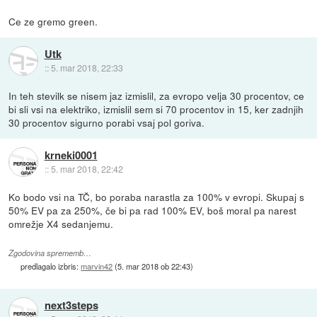
Ce ze gremo green.
Utk
::
5. mar 2018, 22:33
In teh stevilk se nisem jaz izmislil, za evropo velja 30 procentov, ce
bi sli vsi na elektriko, izmislil sem si 70 procentov in 15, ker zadnjih
30 procentov sigurno porabi vsaj pol goriva.
krneki0001
::
5. mar 2018, 22:42
Ko bodo vsi na TČ, bo poraba narastla za 100% v evropi. Skupaj s
50% EV pa za 250%, če bi pa rad 100% EV, boš moral pa narest
omrežje X4 sedanjemu.
Zgodovina sprememb…
predlagalo izbris:
marvin42
(
5. mar 2018 ob 22:43
)
next3steps