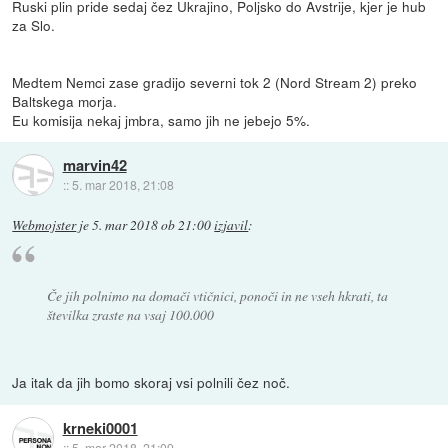
Ruski plin pride sedaj čez Ukrajino, Poljsko do Avstrije, kjer je hub
za Slo.
Medtem Nemci zase gradijo severni tok 2 (Nord Stream 2) preko
Baltskega morja.
Eu komisija nekaj jmbra, samo jih ne jebejo 5%.
marvin42
::
5. mar 2018, 21:08
Webmojster
je
5. mar 2018 ob 21:00
izjavil
:
Če jih polnimo na domači vtičnici, ponoči in ne vseh hkrati, ta
številka zraste na vsaj 100.000
Ja itak da jih bomo skoraj vsi polnili čez noč.
krneki0001
::
5. mar 2018, 21:09