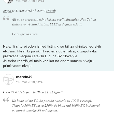
::
5. mar 2018, 22:44
otago
je
5. mar 2018 ob 22:32
izjavil
:
Ali pa se preprosto skine kaksen vecji odjemalec. Npr. Talum
Kidricevo. Vecinski lastnik ELES in drzavni skladi.
Ce ze gremo green.
Najs. Ti si torej eden izmed tistih, ki so bili za ukinitev jedrskih
elktrarn, hkrati bi pa skinil večjega odjemalca, ki zagotavlja
preživetje večjemu številu ljudi na SV Slovenije.
Je treba razmišljati malo več kot na enem samem nivoju -
primitivnem nivoju.
marvin42
::
5. mar 2018, 22:45
krneki0001
je
5. mar 2018 ob 22:42
izjavil
:
Ko bodo vsi na TČ, bo poraba narastla za 100% v evropi.
Skupaj s 50% EV pa za 250%, če bi pa rad 100% EV, boš moral
pa narest omrežje X4 sedanjemu.