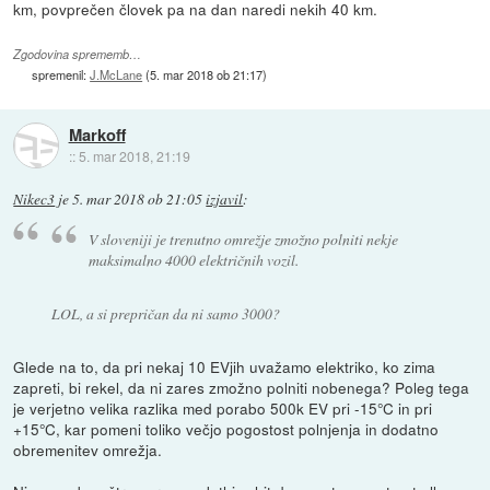
km, povprečen človek pa na dan naredi nekih 40 km.
Zgodovina sprememb…
spremenil:
J.McLane
(
5. mar 2018 ob 21:17
)
Markoff
::
5. mar 2018, 21:19
Nikec3
je
5. mar 2018 ob 21:05
izjavil
:
V sloveniji je trenutno omrežje zmožno polniti nekje
maksimalno 4000 električnih vozil.
LOL, a si prepričan da ni samo 3000?
Glede na to, da pri nekaj 10 EVjih uvažamo elektriko, ko zima
zapreti, bi rekel, da ni zares zmožno polniti nobenega? Poleg tega
je verjetno velika razlika med porabo 500k EV pri -15°C in pri
+15°C, kar pomeni toliko večjo pogostost polnjenja in dodatno
obremenitev omrežja.