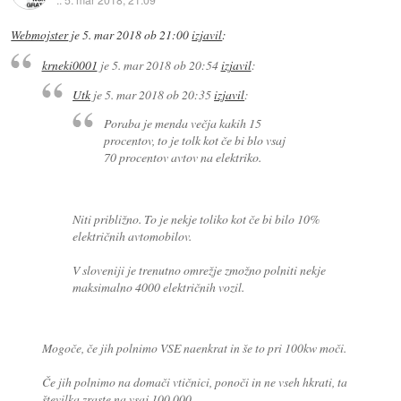
Webmojster
je
5. mar 2018 ob 21:00
izjavil
:
krneki0001
je
5. mar 2018 ob 20:54
izjavil
:
Utk
je
5. mar 2018 ob 20:35
izjavil
:
Poraba je menda večja kakih 15
procentov, to je tolk kot če bi blo vsaj
70 procentov avtov na elektriko.
Niti približno. To je nekje toliko kot če bi bilo 10%
električnih avtomobilov.
V sloveniji je trenutno omrežje zmožno polniti nekje
maksimalno 4000 električnih vozil.
Mogoče, če jih polnimo VSE naenkrat in še to pri 100kw moči.
Če jih polnimo na domači vtičnici, ponoči in ne vseh hkrati, ta
številka zraste na vsaj 100.000