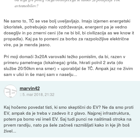
avtomobilov?
Ne samo to, TČ se vse bolj uveljavljajo. Imajo izjemen energetski
izkoristek, potrebujejo malo vzdrževanja, energent pa je vedno
dosegljiv in po zmerni ceni (če ne bi bil, bi civilizacija as we know it
propadla). Kaj pa to pomeni za borbo za razpoložljive električne
vire, pa je menda jasno.
Pri moji domači 3x20A varovalki težko pomislim, da bi, razen v
primeru pametnega (lokalnega) grida, hkrati polnil 2 avta (do
službe 20/50km ena smer) + uporabljal še TČ. Ampak jaz ne živim
sam v ulici in še manj sam v naselju...
marvin42
::
5. mar 2018, 21:32
Kaj hočemo povedat tisti, ki smo skeptični do EV? Ne da smo proti
EV, ampak da je treba v zadevo it z glavo. Najprej infrastruktura,
potem pa bomo vsi imeli EV. Saj tudi punci ne naštimaš otroka na
prvem randiju, nato pa šele začneš razmišljati kako in kje jih boš
živel...