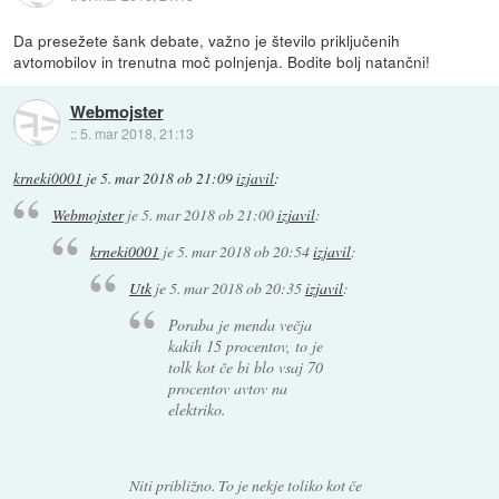
Da presežete šank debate, važno je število priključenih
avtomobilov in trenutna moč polnjenja. Bodite bolj natančni!
Webmojster
::
5. mar 2018, 21:13
krneki0001
je
5. mar 2018 ob 21:09
izjavil
:
Webmojster
je
5. mar 2018 ob 21:00
izjavil
:
krneki0001
je
5. mar 2018 ob 20:54
izjavil
:
Utk
je
5. mar 2018 ob 20:35
izjavil
:
Poraba je menda večja
kakih 15 procentov, to je
tolk kot če bi blo vsaj 70
procentov avtov na
elektriko.
Niti približno. To je nekje toliko kot če