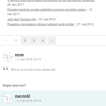
28. dec 2017
Pametni merilniki porabe električne energije množično lažejo
::
13.
mar 2017
Jutri delni Sončev mrk
::
19. mar 2015
Posledice japonskega izklopa nukleark veliki stroški
::
27. maj 2012
«
1
2
3
4
»
snow
::
5. mar 2018, 20:15
Krivca za te težave niso imenovali.
Kripto khm hm?
marvin42
::
5. mar 2018, 20:18