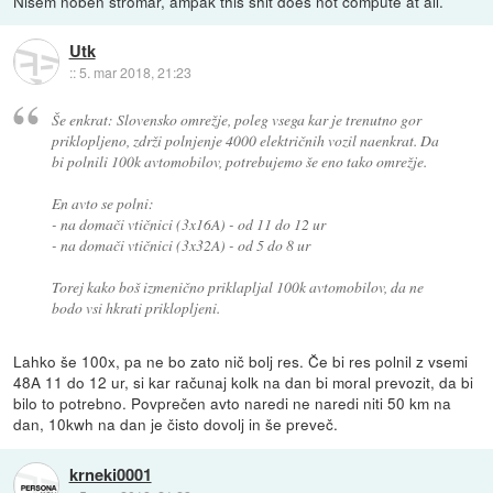
Nisem noben štromar, ampak this shit does not compute at all.
Utk
::
5. mar 2018, 21:23
Še enkrat: Slovensko omrežje, poleg vsega kar je trenutno gor
priklopljeno, zdrži polnjenje 4000 električnih vozil naenkrat. Da
bi polnili 100k avtomobilov, potrebujemo še eno tako omrežje.
En avto se polni:
- na domači vtičnici (3x16A) - od 11 do 12 ur
- na domači vtičnici (3x32A) - od 5 do 8 ur
Torej kako boš izmenično priklapljal 100k avtomobilov, da ne
bodo vsi hkrati priklopljeni.
Lahko še 100x, pa ne bo zato nič bolj res. Če bi res polnil z vsemi
48A 11 do 12 ur, si kar računaj kolk na dan bi moral prevozit, da bi
bilo to potrebno. Povprečen avto naredi ne naredi niti 50 km na
dan, 10kwh na dan je čisto dovolj in še preveč.
krneki0001