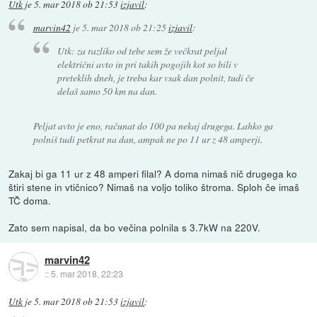
Utk
je
5. mar 2018 ob 21:53
izjavil
:
marvin42
je
5. mar 2018 ob 21:25
izjavil
:
Utk: za razliko od tebe sem že večkrat peljal
električni avto in pri takih pogojih kot so bili v
preteklih dneh, je treba kar vsak dan polnit, tudi če
delaš samo 50 km na dan.
Peljat avto je eno, računat do 100 pa nekaj drugega. Lahko ga
polniš tudi petkrat na dan, ampak ne po 11 ur z 48 amperji.
Zakaj bi ga 11 ur z 48 amperi filal? A doma nimaš nič drugega ko
štiri stene in vtičnico? Nimaš na voljo toliko štroma. Sploh če imaš
TČ doma.
Zato sem napisal, da bo večina polnila s 3.7kW na 220V.
marvin42
::
5. mar 2018, 22:23
Utk
je
5. mar 2018 ob 21:53
izjavil
: