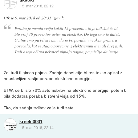
::
5. mar 2018, 22:12
Utk
je
5. mar 2018 ob 20:35
izjavil
:
Poraba je menda večja kakih 15 procentov, to je tolk kot če bi
blo vsaj 70 procentov avtov na elektriko. Do tega smo še daleč.
Očitno smo pa blizu temu, da se bo poraba v vsakem primeru
povečala, kot se stalno povečuje, z električnimi avti ali brez njih.
Tudi o tem očitno nekateri nimajo pojma, pa mislijo da imajo.
Zal tudi ti nimas pojma. Zadnje desetletje bi res tezko opisal z
neustavljivo rastjo porabe elektricne energije.
BTW, ce bi slo 70% avtomobilov na elektricno energijo, potem bi
bila dodatna poraba bistveni visja od 15%.
Tko, da zadnja trditev velja tudi zate.
krneki0001
::
5. mar 2018, 22:14