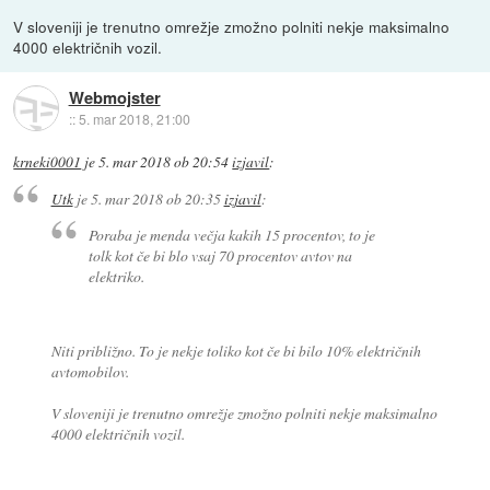
V sloveniji je trenutno omrežje zmožno polniti nekje maksimalno
4000 električnih vozil.
Webmojster
::
5. mar 2018, 21:00
krneki0001
je
5. mar 2018 ob 20:54
izjavil
:
Utk
je
5. mar 2018 ob 20:35
izjavil
:
Poraba je menda večja kakih 15 procentov, to je
tolk kot če bi blo vsaj 70 procentov avtov na
elektriko.
Niti približno. To je nekje toliko kot če bi bilo 10% električnih
avtomobilov.
V sloveniji je trenutno omrežje zmožno polniti nekje maksimalno
4000 električnih vozil.