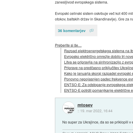
zanesljivost evropskega sistema.
Evropski celinski sistem oskrbuje več kot 400 mi
otokov, baltskih držav in Skandinavije). Gre za na
36 komentarjev
Preberite si še…
Razpad elektroenergetskega sistema na I
Evropsko električno omrežje dobilo tri nov
Litva se pripravlja na sinhronizacijo z ev
Priprave na predčasno priključitev Ukrajin
Kako je januarja skoraj razpadel evropski 
Ponovno nepojasnjen padec frekvence ev
ENTSO-E: Za odstopanje evropskega elektr
ENTSO-E potrdil pomanjkanje električne e
mtosev
::
19. mar 2022, 16:44
No super za Ukrajince, da so se priklopili v