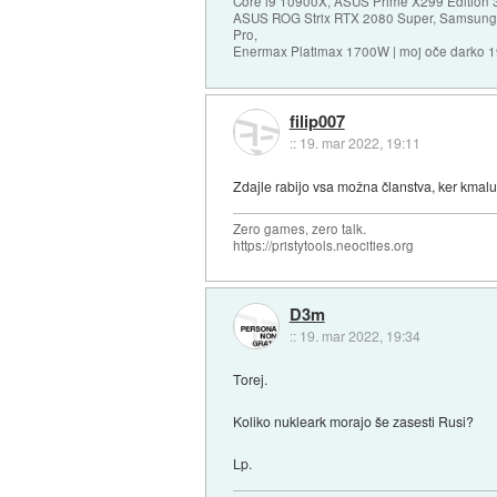
Core i9 10900X, ASUS Prime X299 Edition 
ASUS ROG Strix RTX 2080 Super, Samsung
Pro,
Enermax Platimax 1700W | moj oče darko 
filip007
::
19. mar 2022, 19:11
Zdajle rabijo vsa možna članstva, ker kmalu 
Zero games, zero talk.
https://pristytools.neocities.org
D3m
::
19. mar 2022, 19:34
Torej.
Koliko nukleark morajo še zasesti Rusi?
Lp.