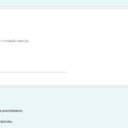
i v evropsko omrežje.
n s premislekom.
 tehniko.