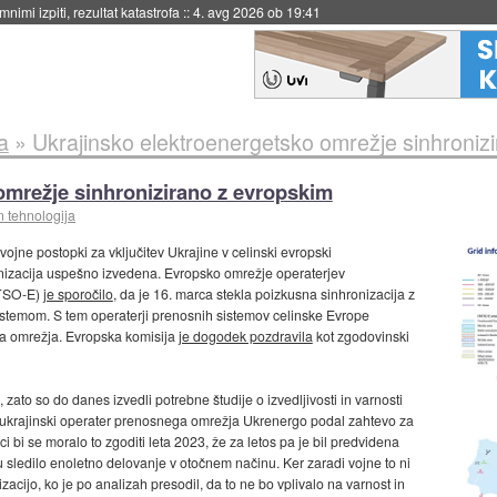
eto za večkratno uporabo
::
4. avg 2026 ob 19:41
a
»
Ukrajinsko elektroenergetsko omrežje sinhroniz
omrežje sinhronizirano z evropskim
n tehnologija
vojne postopki za vključitev Ukrajine v celinski evropski
ronizacija uspešno izvedena. Evropsko omrežje operaterjev
NTSO-E)
je sporočilo
, da je 16. marca stekla poizkusna sinhronizacija z
istemom. S tem operaterji prenosnih sistemov celinske Evrope
ga omrežja. Evropska komisija
je dogodek pozdravila
kot zgodovinski
, zato so do danes izvedli potrebne študije o izvedljivosti in varnosti
je ukrajinski operater prenosnega omrežja Ukrenergo podal zahtevo za
i bi se moralo to zgoditi leta 2023, že za letos pa je bil predvidena
u sledilo enoletno delovanje v otočnem načinu. Ker zaradi vojne to ni
acijo, ko je po analizah presodil, da to ne bo vplivalo na varnost in