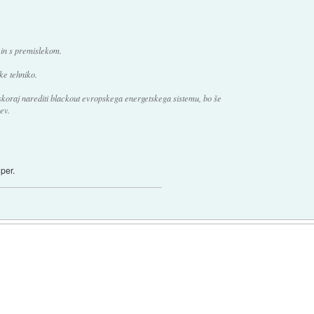
 in s premislekom.
ike tehniko.
skoraj narediti blackout evropskega energetskega sistemu, bo še
ev.
per.