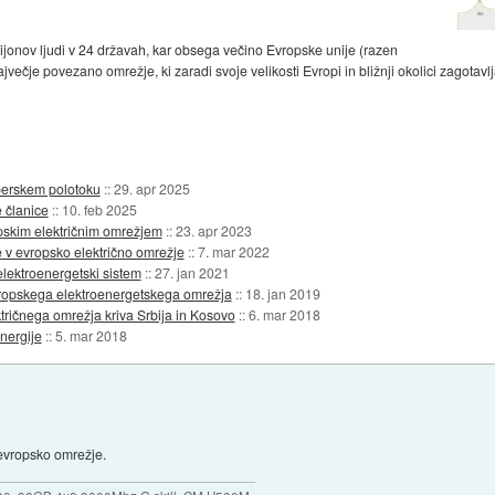
lijonov ljudi v 24 državah, kar obsega večino Evropske unije (razen
jvečje povezano omrežje, ki zaradi svoje velikosti Evropi in bližnji okolici zagotavlj
berskem polotoku
::
29. apr 2025
e članice
::
10. feb 2025
ropskim električnim omrežjem
::
23. apr 2023
e v evropsko električno omrežje
::
7. mar 2022
elektroenergetski sistem
::
27. jan 2021
ropskega elektroenergetskega omrežja
::
18. jan 2019
ičnega omrežja kriva Srbija in Kosovo
::
6. mar 2018
nergije
::
5. mar 2018
 evropsko omrežje.