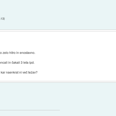
:13
)
 zelo hitro in enostavno.
ncali in čakali 3 leta ipd.
 kar naenkrat ni več težav?