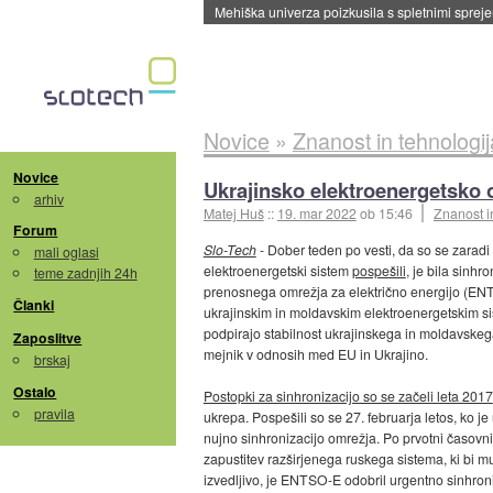
Evropska vesoljska agencija razvija svojo rak
Novice
»
Znanost in tehnologij
Novice
Ukrajinsko elektroenergetsko 
arhiv
Matej Huš
::
19. mar 2022
ob 15:46
Znanost i
Forum
Slo-Tech
- Dober teden po vesti, da so se zaradi 
mali oglasi
elektroenergetski sistem
pospešili
, je bila sinh
teme zadnjih 24h
prenosnega omrežja za električno energijo (E
Članki
ukrajinskim in moldavskim elektroenergetskim s
podpirajo stabilnost ukrajinskega in moldavske
Zaposlitve
mejnik v odnosih med EU in Ukrajino.
brskaj
Ostalo
Postopki za sinhronizacijo so se začeli leta 2017
pravila
ukrepa. Pospešili so se 27. februarja letos, ko 
nujno sinhronizacijo omrežja. Po prvotni časovnic
zapustitev razširjenega ruskega sistema, ki bi m
izvedljivo, je ENTSO-E odobril urgentno sinhroniz