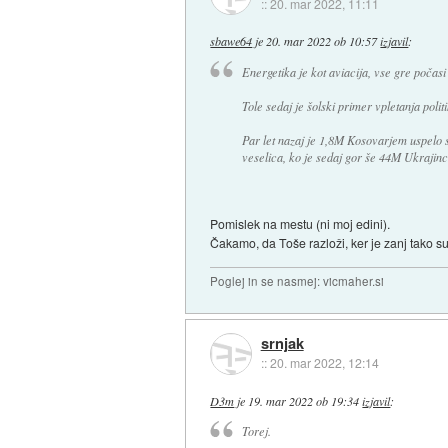
::
20. mar 2022, 11:11
sbawe64
je
20. mar 2022 ob 10:57
izjavil
:
Energetika je kot aviacija, vse gre počasi
Tole sedaj je šolski primer vpletanja polit
Par let nazaj je 1,8M Kosovarjem uspelo 
veselica, ko je sedaj gor še 44M Ukrajinc
Pomislek na mestu (ni moj edini).
Čakamo, da Toše razloži, ker je zanj tako su
Poglej in se nasmej: vicmaher.si
srnjak
::
20. mar 2022, 12:14
D3m
je
19. mar 2022 ob 19:34
izjavil
:
Torej.