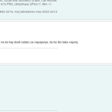
30, 32GB 4x8 3600Mhz G.skill, CM H500M,
 970 PRO, UltraSharp UP3017, Win 11
1960-2016, moj labradorec max 2002-2013
ne bo kaj dosti ostalo za napajanje, če bo šlo tako naprej.