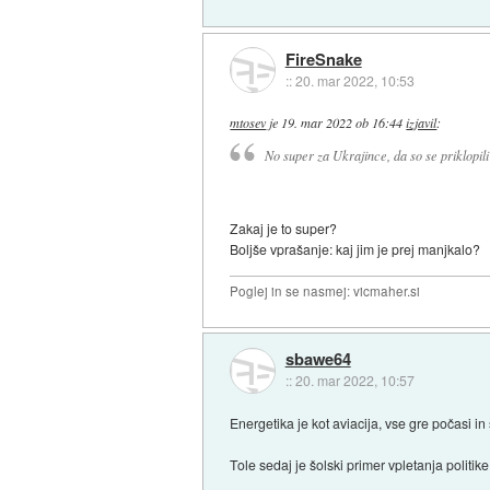
FireSnake
::
20. mar 2022, 10:53
mtosev
je
19. mar 2022 ob 16:44
izjavil
:
No super za Ukrajince, da so se priklopil
Zakaj je to super?
Boljše vprašanje: kaj jim je prej manjkalo?
Poglej in se nasmej: vicmaher.si
sbawe64
::
20. mar 2022, 10:57
Energetika je kot aviacija, vse gre počasi i
Tole sedaj je šolski primer vpletanja politike