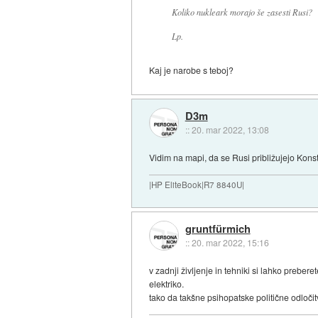
Koliko nukleark morajo še zasesti Rusi?
Lp.
Kaj je narobe s teboj?
D3m
::
20. mar 2022, 13:08
Vidim na mapi, da se Rusi približujejo Kon
|HP EliteBook|R7 8840U|
gruntfürmich
::
20. mar 2022, 15:16
v zadnji življenje in tehniki si lahko preb
elektriko.
tako da takšne psihopatske politične odločit