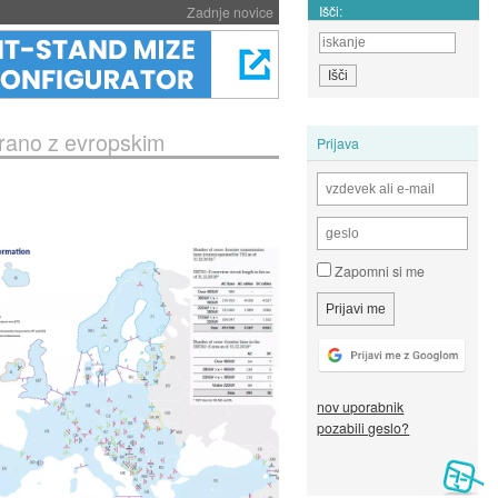
Išči:
Zadnje novice
irano z evropskim
Prijava
Zapomni si me
nov uporabnik
pozabili geslo?