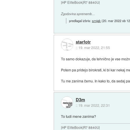
|HP EliteBook|R7 8840U|
Zgodovina sprememb…
predlagal izbris:
srnjak
(
20. mar 2022 ob 12
starfotr
::
19. mar 2022, 21:55
To samo dokazuje, da tehnično je vse možno
Potem pa pridejo birokrati, ki bi kar nekaj me
Tu me zanima čemu. In kako to, da sedaj pa
D3m
::
19. mar 2022, 22:31
To tudi mene zanima?
|HP EliteBook|R7 8840U|