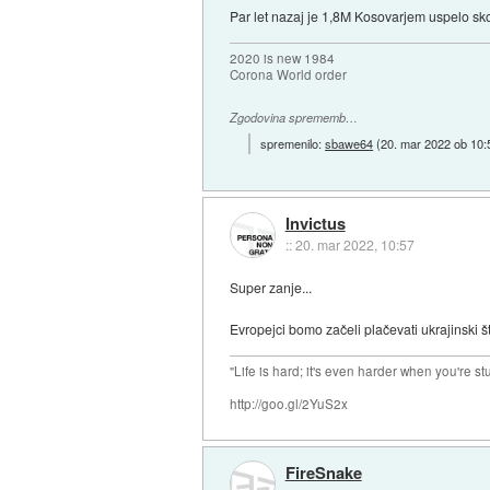
Par let nazaj je 1,8M Kosovarjem uspelo sko
2020 is new 1984
Corona World order
Zgodovina sprememb…
spremenilo:
sbawe64
(
20. mar 2022 ob 10:
Invictus
::
20. mar 2022, 10:57
Super zanje...
Evropejci bomo začeli plačevati ukrajinski št
"Life is hard; it's even harder when you're st
http://goo.gl/2YuS2x
FireSnake