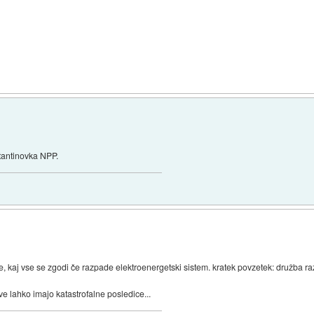
stantinovka NPP.
erete, kaj vse se zgodi če razpade elektroenergetski sistem. kratek povzetek: družb
ve lahko imajo katastrofalne posledice...