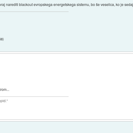
raj narediti blackout evropskega energetskega sistemu, bo še veselica, ko je seda
58
)
rom...
upid."