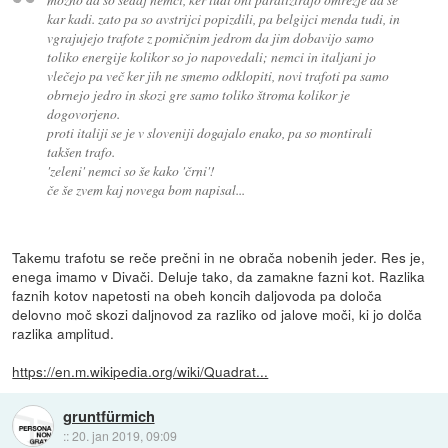
kar kadi. zato pa so avstrijci popizdili, pa belgijci menda tudi, in
vgrajujejo trafote z pomičnim jedrom da jim dobavijo samo
toliko energije kolikor so jo napovedali; nemci in italjani jo
vlečejo pa več ker jih ne smemo odklopiti, novi trafoti pa samo
obrnejo jedro in skozi gre samo toliko štroma kolikor je
dogovorjeno.
proti italiji se je v sloveniji dogajalo enako, pa so montirali
takšen trafo.
'zeleni' nemci so še kako 'črni'!
če še zvem kaj novega bom napisal...
Takemu trafotu se reče prečni in ne obrača nobenih jeder. Res je,
enega imamo v Divači. Deluje tako, da zamakne fazni kot. Razlika
faznih kotov napetosti na obeh koncih daljovoda pa določa
delovno moč skozi daljnovod za razliko od jalove moči, ki jo dolča
razlika amplitud.
https://en.m.wikipedia.org/wiki/Quadrat...
gruntfürmich
::
20. jan 2019, 09:09