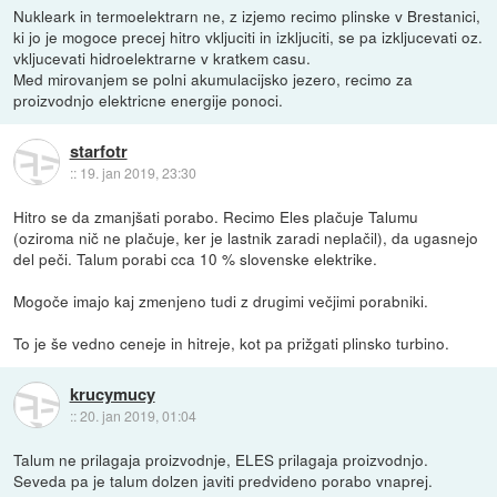
Nukleark in termoelektrarn ne, z izjemo recimo plinske v Brestanici,
ki jo je mogoce precej hitro vkljuciti in izkljuciti, se pa izkljucevati oz.
vkljucevati hidroelektrarne v kratkem casu.
Med mirovanjem se polni akumulacijsko jezero, recimo za
proizvodnjo elektricne energije ponoci.
starfotr
::
19. jan 2019, 23:30
Hitro se da zmanjšati porabo. Recimo Eles plačuje Talumu
(oziroma nič ne plačuje, ker je lastnik zaradi neplačil), da ugasnejo
del peči. Talum porabi cca 10 % slovenske elektrike.
Mogoče imajo kaj zmenjeno tudi z drugimi večjimi porabniki.
To je še vedno ceneje in hitreje, kot pa prižgati plinsko turbino.
krucymucy
::
20. jan 2019, 01:04
Talum ne prilagaja proizvodnje, ELES prilagaja proizvodnjo.
Seveda pa je talum dolzen javiti predvideno porabo vnaprej.