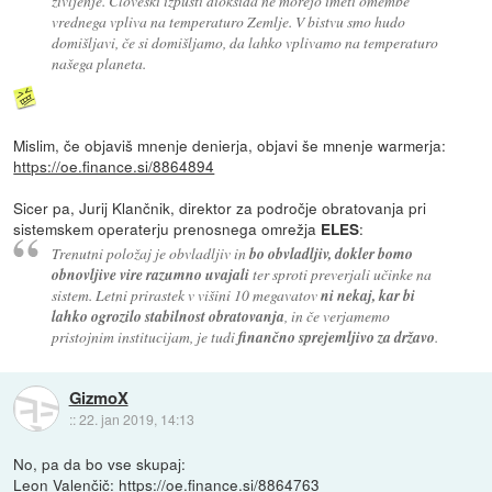
življenje. Človeški izpusti dioksida ne morejo imeti omembe
vrednega vpliva na temperaturo Zemlje. V bistvu smo hudo
domišljavi, če si domišljamo, da lahko vplivamo na temperaturo
našega planeta.
Mislim, če objaviš mnenje denierja, objavi še mnenje warmerja:
https://oe.finance.si/8864894
Sicer pa, Jurij Klančnik, direktor za področje obratovanja pri
sistemskem operaterju prenosnega omrežja
:
ELES
Trenutni položaj je obvladljiv in
bo obvladljiv, dokler bomo
obnovljive vire razumno uvajali
ter sproti preverjali učinke na
sistem. Letni prirastek v višini 10 megavatov
ni nekaj, kar bi
lahko ogrozilo stabilnost obratovanja
, in če verjamemo
pristojnim institucijam, je tudi
finančno sprejemljivo za državo
.
GizmoX
::
22. jan 2019, 14:13
No, pa da bo vse skupaj:
Leon Valenčič:
https://oe.finance.si/8864763