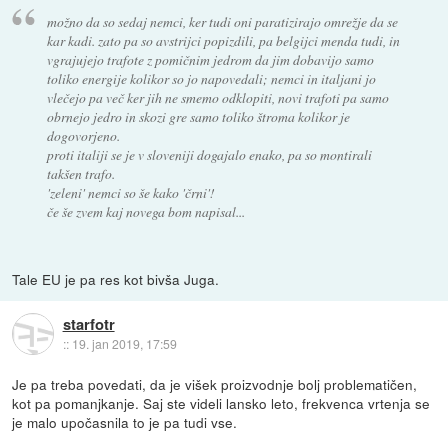
možno da so sedaj nemci, ker tudi oni paratizirajo omrežje da se
kar kadi. zato pa so avstrijci popizdili, pa belgijci menda tudi, in
vgrajujejo trafote z pomičnim jedrom da jim dobavijo samo
toliko energije kolikor so jo napovedali; nemci in italjani jo
vlečejo pa več ker jih ne smemo odklopiti, novi trafoti pa samo
obrnejo jedro in skozi gre samo toliko štroma kolikor je
dogovorjeno.
proti italiji se je v sloveniji dogajalo enako, pa so montirali
takšen trafo.
'zeleni' nemci so še kako 'črni'!
če še zvem kaj novega bom napisal...
Tale EU je pa res kot bivša Juga.
starfotr
::
19. jan 2019, 17:59
Je pa treba povedati, da je višek proizvodnje bolj problematičen,
kot pa pomanjkanje. Saj ste videli lansko leto, frekvenca vrtenja se
je malo upočasnila to je pa tudi vse.