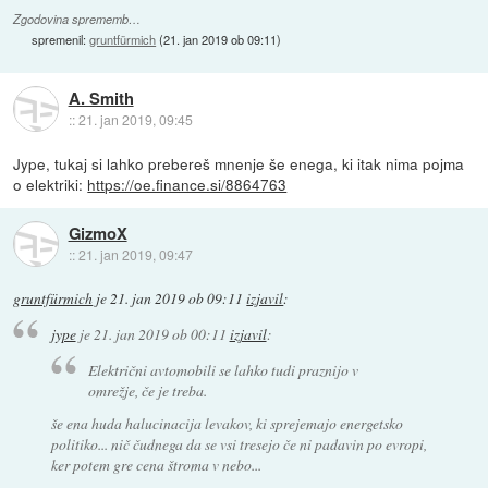
Zgodovina sprememb…
spremenil:
gruntfürmich
(
21. jan 2019 ob 09:11
)
A. Smith
::
21. jan 2019, 09:45
Jype, tukaj si lahko prebereš mnenje še enega, ki itak nima pojma
o elektriki:
https://oe.finance.si/8864763
GizmoX
::
21. jan 2019, 09:47
gruntfürmich
je
21. jan 2019 ob 09:11
izjavil
:
jype
je
21. jan 2019 ob 00:11
izjavil
:
Električni avtomobili se lahko tudi praznijo v
omrežje, če je treba.
še ena huda halucinacija levakov, ki sprejemajo energetsko
politiko... nič čudnega da se vsi tresejo če ni padavin po evropi,
ker potem gre cena štroma v nebo...