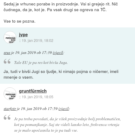
Sedaj je vrhunec porabe in proizvodnje. Vsi si grejejo rit. Nič
čudnega, da je, kot je. Pa vsak drugi se ogreva na TČ.
Vse to se pozna.
jype
::
19. jan 2019, 18:02
srus
je
19. jan 2019 ob 17:39
izjavil
:
Tale EU je pa res kot bivša Juga.
Ja, tudi v bivši Jugi so ljudje, ki nimajo pojma o ničemer, imeli
mnenje o vsem.
gruntfürmich
::
19. jan 2019, 18:05
starfotr
je
19. jan 2019 ob 17:59
izjavil
:
Je pa treba povedati, da je višek proizvodnje bolj problematičen,
kot pa pomanjkanje. Saj ste videli lansko leto, frekvenca vrtenja
se je malo upočasnila to je pa tudi vse.