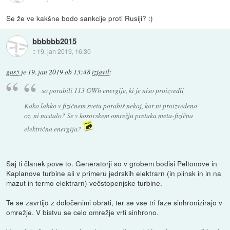
Se že ve kakšne bodo sankcije proti Rusiji? :)
bbbbbb2015
::
19. jan 2019, 16:30
gus5
je
19. jan 2019 ob 13:48
izjavil
:
so porabili 113 GWh energije, ki je niso proizvedli
Kako lahko v fizičnem svetu porabiš nekaj, kar ni proizvedeno
oz. ni nastalo? Se v kosovskem omrežju pretaka meta-fizična
električna energija?
Saj ti članek pove to. Generatorji so v grobem bodisi Peltonove in
Kaplanove turbine ali v primeru jedrskih elektrarn (in plinsk in in na
mazut in termo elektrarn) večstopenjske turbine.
Te se zavrtijo z določenimi obrati, ter se vse tri faze sinhronizirajo v
omrežje. V bistvu se celo omrežje vrti sinhrono.