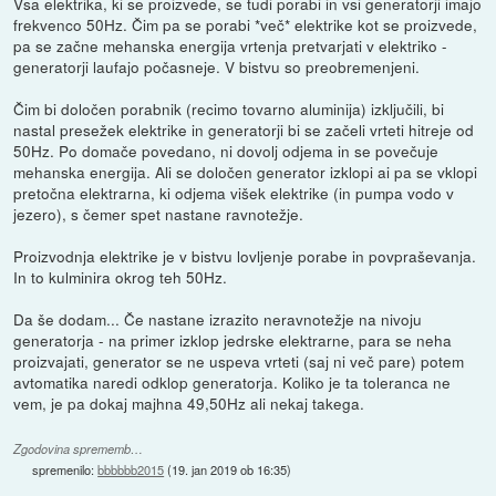
Vsa elektrika, ki se proizvede, se tudi porabi in vsi generatorji imajo
frekvenco 50Hz. Čim pa se porabi *več* elektrike kot se proizvede,
pa se začne mehanska energija vrtenja pretvarjati v elektriko -
generatorji laufajo počasneje. V bistvu so preobremenjeni.
Čim bi določen porabnik (recimo tovarno aluminija) izključili, bi
nastal presežek elektrike in generatorji bi se začeli vrteti hitreje od
50Hz. Po domače povedano, ni dovolj odjema in se povečuje
mehanska energija. Ali se določen generator izklopi ai pa se vklopi
pretočna elektrarna, ki odjema višek elektrike (in pumpa vodo v
jezero), s čemer spet nastane ravnotežje.
Proizvodnja elektrike je v bistvu lovljenje porabe in povpraševanja.
In to kulminira okrog teh 50Hz.
Da še dodam... Če nastane izrazito neravnotežje na nivoju
generatorja - na primer izklop jedrske elektrarne, para se neha
proizvajati, generator se ne uspeva vrteti (saj ni več pare) potem
avtomatika naredi odklop generatorja. Koliko je ta toleranca ne
vem, je pa dokaj majhna 49,50Hz ali nekaj takega.
Zgodovina sprememb…
spremenilo:
bbbbbb2015
(
19. jan 2019 ob 16:35
)