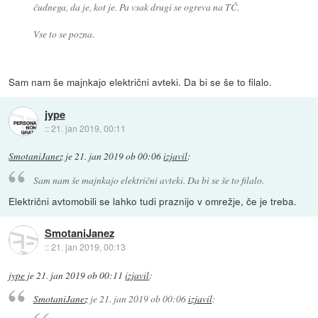
čudnega, da je, kot je. Pa vsak drugi se ogreva na TČ.
Vse to se pozna.
Sam nam še majnkajo električni avteki. Da bi se še to filalo.
jype
::
21. jan 2019, 00:11
SmotaniJanez
je
21. jan 2019 ob 00:06
izjavil
:
Sam nam še majnkajo električni avteki. Da bi se še to filalo.
Električni avtomobili se lahko tudi praznijo v omrežje, če je treba.
SmotaniJanez
::
21. jan 2019, 00:13
jype
je
21. jan 2019 ob 00:11
izjavil
:
SmotaniJanez
je
21. jan 2019 ob 00:06
izjavil
: