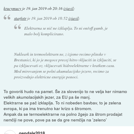
krucymucy
je
19. jan 2019 ob 20:16
izjavil
:
starfotr
je
19. jan 2019 ob 18:52
izjavil
:
Elektrarna se nič ne izklaplja. To ni on/off gumb, je
malo bolj komplicirano.
Nukleark in termoelektrarn ne, z izjemo recimo plinske v
Brestanici, ki jo je mogoce precej hitro vkljuciti in izkljuciti, se
pa izkljucevati oz. vkljucevati hidroelektrarne v kratkem casu.
Med mirovanjem se polni akumulacijsko jezero, recimo za
proizvodnjo elektricne energije ponoci.
To govoriš hudo na pamet. Še za slovenijo to ne velja ker nimamo
velikih akumolacijskih jezer, za EU pa še manj.
Elektrarne se pač izklaplja. To ni nobeden bavbav, to je zelena
evropa, ki pa ima trenutno kar krizo s štromom.
Ampak da se termoelektrarne na polno žgejo za štrom prodajat
nemčiji ne pove, pove pa se da gre nemčija na 'zeleno'
gendale2018