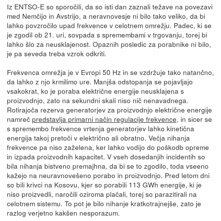
Iz ENTSO-E so sporočili, da so isti dan zaznali težave na povezavi
med Nemčijo in Avstrijo, a neravnovesje ni bilo tako veliko, da bi
lahko povzročilo upad frekvence v celotnem omrežju. Padec, ki se
je zgodil ob 21. uri, sovpada s spremembami v trgovanju, torej bi
lahko šlo za neusklajenost. Opaznih posledic za porabnike ni bilo,
je pa seveda treba vzrok odkriti.
Frekvenca omrežja je v Evropi 50 Hz in se vzdržuje tako natančno,
da lahko z njo krmilimo ure. Manjša odstopanja se pojavljajo
vsakokrat, ko je poraba električne energije neusklajena s
proizvodnjo, zato na sekundni skali niso nič nenavadnega.
Rotirajoča rezerva generatorjev za proizvodnjo električne energije
namreč
predstavlja primarni način regulacije frekvence
, in sicer se
s spremembo frekvence vrtenja generatorjev lahko kinetična
energija takoj pretoči v električno ali obratno. Večja nihanja
frekvence pa niso zaželena, ker lahko vodijo do poškodb opreme
in izpada proizvodnih kapacitet. V vseh dosedanjih incidentih so
bila nihanja bistveno premajhna, da bi se to zgodilo, toda vseeno
kažejo na neuravnovešeno porabo in proizvodnjo. Pred letom dni
so bili krivci na Kosovu, kjer so porabili 113 GWh energije, ki je
niso proizvedli, naročili oziroma plačali, torej so parazitirali na
celotnem sistemu. To pot je bilo nihanje kratkotrajnejše, zato je
razlog verjetno kakšen nesporazum.