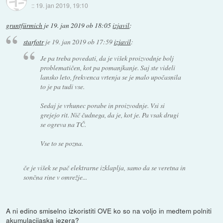
::
19. jan 2019, 19:10
gruntfürmich
je
19. jan 2019 ob 18:05
izjavil
:
starfotr
je
19. jan 2019 ob 17:59
izjavil
:
Je pa treba povedati, da je višek proizvodnje bolj
problematičen, kot pa pomanjkanje. Saj ste videli
lansko leto, frekvenca vrtenja se je malo upočasnila
to je pa tudi vse.
Sedaj je vrhunec porabe in proizvodnje. Vsi si
grejejo rit. Nič čudnega, da je, kot je. Pa vsak drugi
se ogreva na TČ.
Vse to se pozna.
če je višek se pač elektrarne izklaplja, samo da se veretna in
sončna rine v omrežje...
A ni edino smiselno izkoristiti OVE ko so na voljo in medtem polniti
akumulacijaska jezera?