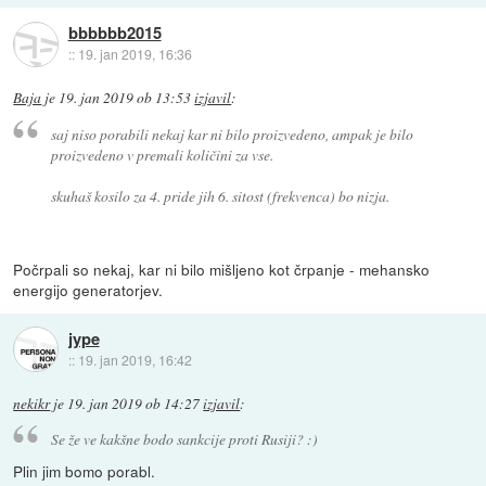
bbbbbb2015
::
19. jan 2019, 16:36
Baja
je
19. jan 2019 ob 13:53
izjavil
:
saj niso porabili nekaj kar ni bilo proizvedeno, ampak je bilo
proizvedeno v premali količini za vse.
skuhaš kosilo za 4. pride jih 6. sitost (frekvenca) bo nizja.
Počrpali so nekaj, kar ni bilo mišljeno kot črpanje - mehansko
energijo generatorjev.
jype
::
19. jan 2019, 16:42
nekikr
je
19. jan 2019 ob 14:27
izjavil
:
Se že ve kakšne bodo sankcije proti Rusiji? :)
Plin jim bomo porabl.