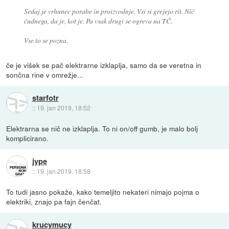
Sedaj je vrhunec porabe in proizvodnje. Vsi si grejejo rit. Nič
čudnega, da je, kot je. Pa vsak drugi se ogreva na TČ.
Vse to se pozna.
če je višek se pač elektrarne izklaplja, samo da se veretna in
sončna rine v omrežje...
starfotr
::
19. jan 2019, 18:52
Elektrarna se nič ne izklaplja. To ni on/off gumb, je malo bolj
komplicirano.
jype
::
19. jan 2019, 18:58
To tudi jasno pokaže, kako temeljito nekateri nimajo pojma o
elektriki, znajo pa fajn čenčat.
krucymucy