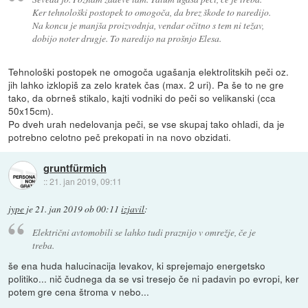
Ker tehnološki postopek to omogoča, da brez škode to naredijo.
Na koncu je manjša proizvodnja, vendar očitno s tem ni težav,
dobijo noter drugje. To naredijo na prošnjo Elesa.
Tehnološki postopek ne omogoča ugašanja elektrolitskih peči oz.
jih lahko izklopiš za zelo kratek čas (max. 2 uri). Pa še to ne gre
tako, da obrneš stikalo, kajti vodniki do peči so velikanski (cca
50x15cm).
Po dveh urah nedelovanja peči, se vse skupaj tako ohladi, da je
potrebno celotno peč prekopati in na novo obzidati.
gruntfürmich
::
21. jan 2019, 09:11
jype
je
21. jan 2019 ob 00:11
izjavil
:
Električni avtomobili se lahko tudi praznijo v omrežje, če je
treba.
še ena huda halucinacija levakov, ki sprejemajo energetsko
politiko... nič čudnega da se vsi tresejo če ni padavin po evropi, ker
potem gre cena štroma v nebo...