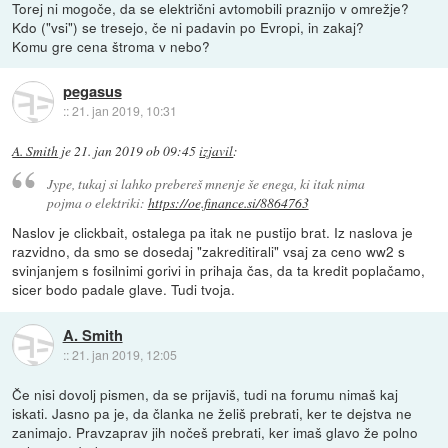
Torej ni mogoče, da se električni avtomobili praznijo v omrežje?
Kdo ("vsi") se tresejo, če ni padavin po Evropi, in zakaj?
Komu gre cena štroma v nebo?
pegasus
::
21. jan 2019, 10:31
A. Smith
je
21. jan 2019 ob 09:45
izjavil
:
Jype, tukaj si lahko prebereš mnenje še enega, ki itak nima
pojma o elektriki:
https://oe.finance.si/8864763
Naslov je clickbait, ostalega pa itak ne pustijo brat. Iz naslova je
razvidno, da smo se dosedaj "zakreditirali" vsaj za ceno ww2 s
svinjanjem s fosilnimi gorivi in prihaja čas, da ta kredit poplačamo,
sicer bodo padale glave. Tudi tvoja.
A. Smith
::
21. jan 2019, 12:05
Če nisi dovolj pismen, da se prijaviš, tudi na forumu nimaš kaj
iskati. Jasno pa je, da članka ne želiš prebrati, ker te dejstva ne
zanimajo. Pravzaprav jih nočeš prebrati, ker imaš glavo že polno