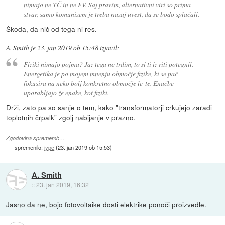
nimajo ne TČ in ne FV. Saj pravim, alternativni viri so prima
stvar, samo komunizem je treba nazaj uvest, da se bodo splačali.
Škoda, da nič od tega ni res.
A. Smith
je
23. jan 2019 ob 15:48
izjavil
:
Fiziki nimajo pojma? Jaz tega ne trdim, to si ti iz riti potegnil.
Energetika je po mojem mnenju območje fizike, ki se pač
fokusira na neko bolj konkretno območje le-te. Enačbe
uporabljajo že enake, kot fiziki.
Drži, zato pa so sanje o tem, kako "transformatorji crkujejo zaradi
toplotnih črpalk" zgolj nabijanje v prazno.
Zgodovina sprememb…
spremenilo:
jype
(
23. jan 2019 ob 15:53
)
A. Smith
::
23. jan 2019, 16:32
Jasno da ne, bojo fotovoltaike dosti elektrike ponoči proizvedle.