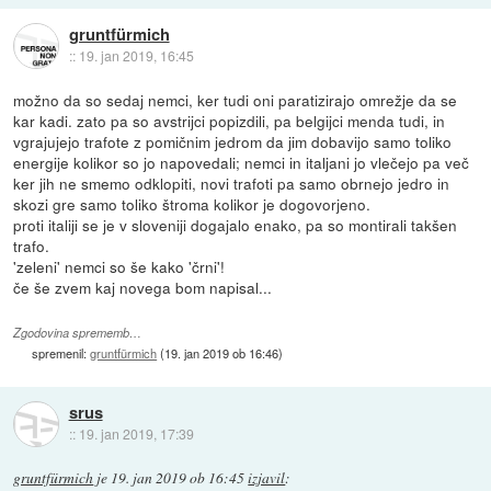
gruntfürmich
::
19. jan 2019, 16:45
možno da so sedaj nemci, ker tudi oni paratizirajo omrežje da se
kar kadi. zato pa so avstrijci popizdili, pa belgijci menda tudi, in
vgrajujejo trafote z pomičnim jedrom da jim dobavijo samo toliko
energije kolikor so jo napovedali; nemci in italjani jo vlečejo pa več
ker jih ne smemo odklopiti, novi trafoti pa samo obrnejo jedro in
skozi gre samo toliko štroma kolikor je dogovorjeno.
proti italiji se je v sloveniji dogajalo enako, pa so montirali takšen
trafo.
'zeleni' nemci so še kako 'črni'!
če še zvem kaj novega bom napisal...
Zgodovina sprememb…
spremenil:
gruntfürmich
(
19. jan 2019 ob 16:46
)
srus
::
19. jan 2019, 17:39
gruntfürmich
je
19. jan 2019 ob 16:45
izjavil
: