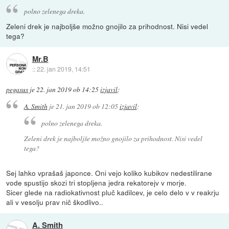
polno zelenega dreka.
Zeleni drek je najboljše možno gnojilo za prihodnost. Nisi vedel
tega?
Mr.B
::
22. jan 2019, 14:51
pegasus
je
22. jan 2019 ob 14:25
izjavil
:
A. Smith
je
21. jan 2019 ob 12:05
izjavil
:
polno zelenega dreka.
Zeleni drek je najboljše možno gnojilo za prihodnost. Nisi vedel
tega?
Sej lahko vprašaš japonce. Oni vejo koliko kubikov nedestilirane
vode spustijo skozi tri stopljena jedra rekatorejv v morje.
Sicer glede na radiokativnost pluč kadilcev, je celo delo v v reakrju
ali v vesolju prav nič škodlivo..
A. Smith