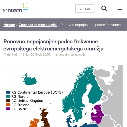
☰
Novice
»
Znanost in tehnologija
»
Ponovno nepojasnjen padec frekvence evropskega elektroenergetskega omrežja
Ponovno nepojasnjen padec frekvence
evropskega elektroenergetskega omrežja
Matej Huš
::
18. jan 2019
ob 20:55
Znanost in tehnologija