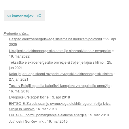
50 komentarjev
Preberite si še…
Razpad elektroenergetskega sistema na Iberskem polotoku
::
29. apr
2025
Ukrajinsko elektroenergetsko omrežje sinhronizirano z evropskim
::
19. mar 2022
Teksaško elektroenergetsko omrežje si trpljenje lajša s klimo
::
25.
jun 2021
Kako je januarja skoraj razpadel evropski elektroenergetski sistem
::
27. jan 2021
Tesla v Belgiji zgradila baterijski kompleks za regulacijo omrežja
::
16. maj 2018
Evropske ure zopet točne
::
3. apr 2018
ENTSO-E: Za odstopanje evropskega električnega omrežja kriva
Srbija in Kosovo
::
6. mar 2018
ENTSO-E potrdil pomanjkanje električne energije
::
5. mar 2018
Jutri delni Sončev mrk
::
19. mar 2015