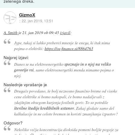
zelenega dreka.
GizmoX
::
22. jan 2019, 13:51
A. Smith
je
21. jan 2019 ob 09:45
izjavil
:
Jype, tukaj si lahko prebereš mnenje še enega, ki itak nima
pojma o elektriki:
https://oe.finance.si/8864763
Najprej izjavi:
Danes se na elektroenergetiko
spoznajo in o njej na veliko
govorijo vsi
, samo elektroenergetiki menda nimamo pojma o
njej.
Naslednje vprašanje je
Drugače povedano, še bolj neznosno finančno breme od visoke
cene elektrike si bomo nakopali, če bomo nadaljevali z
zdajšnjim obsegom kurjenja fosilnih goriv. To so potrdile
številne študije kredibilnih ustanov
. Zakaj gledate samo del
kalkulacije in ne celote bremen in koristi zmanjšanja izpustov?
Odgovor?
Nekoliko večja koncentracija dioksida pomeni boljše pogoje za