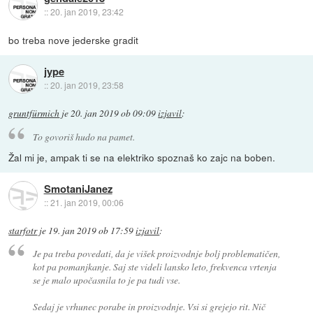
::
20. jan 2019, 23:42
bo treba nove jederske gradit
jype
::
20. jan 2019, 23:58
gruntfürmich
je
20. jan 2019 ob 09:09
izjavil
:
To govoriš hudo na pamet.
Žal mi je, ampak ti se na elektriko spoznaš ko zajc na boben.
SmotaniJanez
::
21. jan 2019, 00:06
starfotr
je
19. jan 2019 ob 17:59
izjavil
:
Je pa treba povedati, da je višek proizvodnje bolj problematičen,
kot pa pomanjkanje. Saj ste videli lansko leto, frekvenca vrtenja
se je malo upočasnila to je pa tudi vse.
Sedaj je vrhunec porabe in proizvodnje. Vsi si grejejo rit. Nič