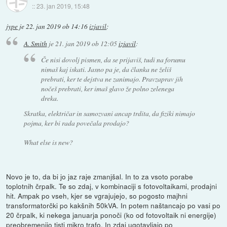
::
23. jan 2019, 15:48
jype
je
22. jan 2019 ob 14:16
izjavil
:
A. Smith
je
21. jan 2019 ob 12:05
izjavil
:
Če nisi dovolj pismen, da se prijaviš, tudi na forumu
nimaš kaj iskati. Jasno pa je, da članka ne želiš
prebrati, ker te dejstva ne zanimajo. Pravzaprav jih
nočeš prebrati, ker imaš glavo že polno zelenega
dreka.
Skratka, električar in samozvani ancap trdita, da fiziki nimajo
pojma, ker bi rada povečala prodajo?
What else is new?
Novo je to, da bi jo jaz raje zmanjšal. In to za vsoto porabe
toplotnih črpalk. Te so zdaj, v kombinaciji s fotovoltaikami, prodajni
hit. Ampak po vseh, kjer se vgrajujejo, so pogosto majhni
transformatorčki po kakšnih 50kVA. In potem naštancajo po vasi po
20 črpalk, ki nekega januarja ponoči (ko od fotovoltaik ni energije)
preobremenijo tisti mikro trafo. In zdaj ugotavljajo po