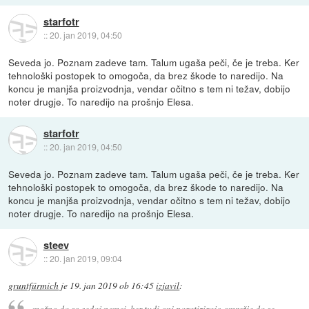
starfotr
::
20. jan 2019, 04:50
Seveda jo. Poznam zadeve tam. Talum ugaša peči, če je treba. Ker
tehnološki postopek to omogoča, da brez škode to naredijo. Na
koncu je manjša proizvodnja, vendar očitno s tem ni težav, dobijo
noter drugje. To naredijo na prošnjo Elesa.
starfotr
::
20. jan 2019, 04:50
Seveda jo. Poznam zadeve tam. Talum ugaša peči, če je treba. Ker
tehnološki postopek to omogoča, da brez škode to naredijo. Na
koncu je manjša proizvodnja, vendar očitno s tem ni težav, dobijo
noter drugje. To naredijo na prošnjo Elesa.
steev
::
20. jan 2019, 09:04
gruntfürmich
je
19. jan 2019 ob 16:45
izjavil
:
možno da so sedaj nemci, ker tudi oni paratizirajo omrežje da se