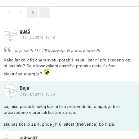
«
1
2
»
gus5
::
19. jan 2019, 13:48
so porabili 113 GWh energije, ki je niso proizvedli
Kako lahko v fizičnem svetu porabiš nekaj, kar ni proizvedeno oz.
ni nastalo? Se v kosovskem omrežju pretaka meta-fizična
električna energija?
Baja
::
19. jan 2019, 13:53
saj niso porabili nekaj kar ni bilo proizvedeno, ampak je bilo
proizvedeno v premali količini za vse.
skuhaš kosilo za 4. pride jih 6. sitost (frekvenca) bo nizja.
mihec87