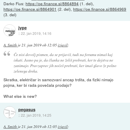
Darko Fius:
https://oe.finance.si/8864894
(1. del),
https://oe.finance.si/8864901
(2. del),
https://oe.finance.si/8864969
(3. del)
jype
::
22. jan 2019, 14:16
A. Smith
je
21. jan 2019 ob 12:05
izjavil
:
Če nisi dovolj pismen, da se prijaviš, tudi na forumu nimaš kaj
iskati. Jasno pa je, da članka ne želiš prebrati, ker te dejstva ne
zanimajo. Pravzaprav jih nočeš prebrati, ker imaš glavo že polno
zelenega dreka.
Skratka, električar in samozvani ancap trdita, da fiziki nimajo
pojma, ker bi rada povečala prodajo?
What else is new?
pegasus
::
22. jan 2019, 14:25
A. Smith
je
21. jan 2019 ob 12:05
izjavil
: