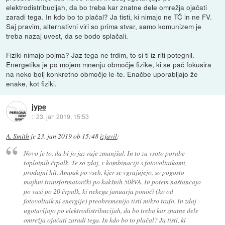
elektrodistribucijah, da bo treba kar znatne dele omrežja ojačati
zaradi tega. In kdo bo to plačal? Ja tisti, ki nimajo ne TČ in ne FV.
Saj pravim, alternativni viri so prima stvar, samo komunizem je
treba nazaj uvest, da se bodo splačali.
Fiziki nimajo pojma? Jaz tega ne trdim, to si ti iz riti potegnil.
Energetika je po mojem mnenju območje fizike, ki se pač fokusira
na neko bolj konkretno območje le-te. Enačbe uporabljajo že
enake, kot fiziki.
jype
::
23. jan 2019, 15:53
A. Smith
je
23. jan 2019 ob 15:48
izjavil
:
Novo je to, da bi jo jaz raje zmanjšal. In to za vsoto porabe
toplotnih črpalk. Te so zdaj, v kombinaciji s fotovoltaikami,
prodajni hit. Ampak po vseh, kjer se vgrajujejo, so pogosto
majhni transformatorčki po kakšnih 50kVA. In potem naštancajo
po vasi po 20 črpalk, ki nekega januarja ponoči (ko od
fotovoltaik ni energije) preobremenijo tisti mikro trafo. In zdaj
ugotavljajo po elektrodistribucijah, da bo treba kar znatne dele
omrežja ojačati zaradi tega. In kdo bo to plačal? Ja tisti, ki