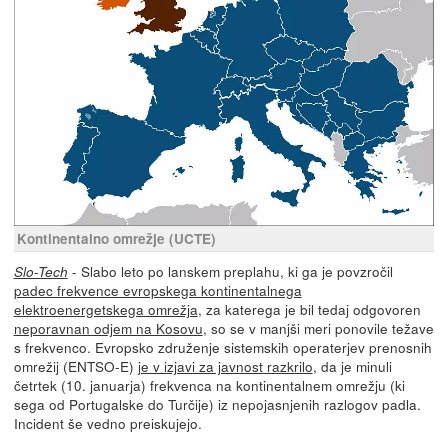
Kontinentalno omrežje (UCTE)
- Slabo leto po lanskem preplahu, ki ga je povzročil
Slo-Tech
padec frekvence evropskega kontinentalnega
elektroenergetskega omrežja
, za katerega je bil tedaj odgovoren
neporavnan odjem na Kosovu
, so se v manjši meri ponovile težave
s frekvenco. Evropsko združenje sistemskih operaterjev prenosnih
omrežij (ENTSO-E)
je v izjavi za javnost razkrilo
, da je minuli
četrtek (10. januarja) frekvenca na kontinentalnem omrežju (ki
sega od Portugalske do Turčije) iz nepojasnjenih razlogov padla.
Incident še vedno preiskujejo.