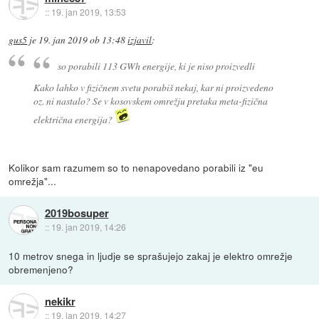
::
19. jan 2019, 13:53
gus5
je
19. jan 2019 ob 13:48
izjavil
:
so porabili 113 GWh energije, ki je niso proizvedli
Kako lahko v fizičnem svetu porabiš nekaj, kar ni proizvedeno
oz. ni nastalo? Se v kosovskem omrežju pretaka meta-fizična
električna energija?
Kolikor sam razumem so to nenapovedano porabili iz "eu
omrežja"...
2019bosuper
::
19. jan 2019, 14:26
10 metrov snega in ljudje se sprašujejo zakaj je elektro omrežje
obremenjeno?
nekikr
::
19. jan 2019, 14:27