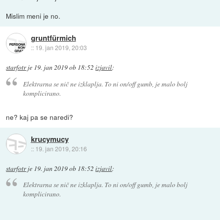
Mislim meni je no.
gruntfürmich
::
19. jan 2019, 20:03
starfotr
je
19. jan 2019 ob 18:52
izjavil
:
Elektrarna se nič ne izklaplja. To ni on/off gumb, je malo bolj
komplicirano.
ne? kaj pa se naredi?
krucymucy
::
19. jan 2019, 20:16
starfotr
je
19. jan 2019 ob 18:52
izjavil
:
Elektrarna se nič ne izklaplja. To ni on/off gumb, je malo bolj
komplicirano.