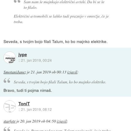
Sam nam še majnkajo električni avteki. Da bi se še
to filalo.
Električni avtomobili se lahko tudi praznijo v omrežje, če je
treba.
Seveda, s tvojim bojo filali Talum, ko bo majnko elektrike.
jype
::
21. jan 2019, 00:24
SmotaniJanez
je
21. jan 2019 ob 00:13
izjavil
:
Seveda, s tvojim bojo filali Talum, ko bo majnko elektrike.
Bravo, tudi ti pojma nimaš.
ToniT
::
21. jan 2019, 08:12
starfotr
je
20. jan 2019 ob 04:50
izjavil
:
Seveda jo. Poznam zadeve tam. Talum ugaša peči, če je treba.