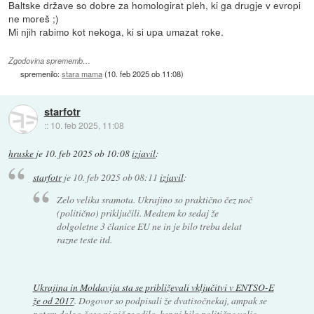
Baltske države so dobre za homologirat pleh, ki ga drugje v evropi
ne moreš ;)
Mi njih rabimo kot nekoga, ki si upa umazat roke.
Zgodovina sprememb…
spremenilo:
stara mama
(
10. feb 2025 ob 11:08
)
starfotr
::
10. feb 2025, 11:08
hruske
je
10. feb 2025 ob 10:08
izjavil
:
starfotr
je
10. feb 2025 ob 08:11
izjavil
:
Zelo velika sramota. Ukrajino so praktično čez noč
(politično) priključili. Medtem ko sedaj že
dolgoletne 3 članice EU ne in je bilo treba delat
razne teste itd.
Ukrajina in Moldavija sta se približevali vključitvi v ENTSO-E
že od 2017
. Dogovor so podpisali že dvatisočnekaj, ampak se
potem dolgo časa ni nič zgodilo, ker ni bilo politične volje.