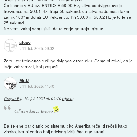
Če imamo v EU oz. ENTSO-E 50,00 Hz, Litva pa dvigne svojo
frekvenco na 50,01 Hz: traja 50 sekund, da Litva nadomesti fazni
zamik 180° in dohiti EU frekvenco. Pri 50.00 in 50.02 Hz je to le še
25 sekund.
Ne vem, zakaj sem mislil, da to verjetno traja minute ...
steev
::
11. feb 2025, 09:02
Zato, ker frekvence tudi ne dvignes v trenutku. Samo bi rekel, da je
lažje zabremzat, kot pospešit.
Mr.B
::
11. feb 2025, 11:40
Gregor P
je
10. feb 2025 ob 09:10
izjavil
:
Odličen dan za Evropo
Da še ene par članic po sistemu : ko Amerika reče, ti rečeš kako
visoko, ker si vedno bolj odvisen izključno ene strani.