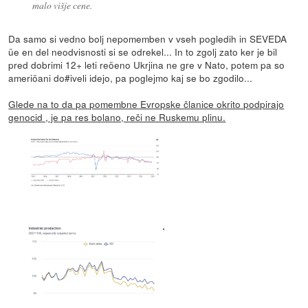
malo višje cene.
Da samo si vedno bolj nepomemben v vseh pogledih in SEVEDA
üe en del neodvisnosti si se odrekel... In to zgolj zato ker je bil
pred dobrimi 12+ leti reöeno Ukrjina ne gre v Nato, potem pa so
ameriöani do#iveli idejo, pa poglejmo kaj se bo zgodilo...
Glede na to da pa pomembne Evropske članice okrito podpirajo
genocid , je pa res bolano, reči ne Ruskemu plinu.