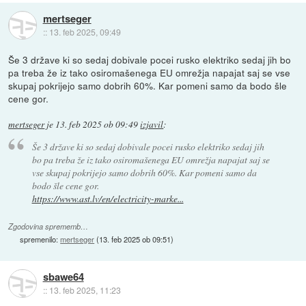
mertseger
::
13. feb 2025, 09:49
Še 3 države ki so sedaj dobivale pocei rusko elektriko sedaj jih bo
pa treba že iz tako osiromašenega EU omrežja napajat saj se vse
skupaj pokrijejo samo dobrih 60%. Kar pomeni samo da bodo šle
cene gor.
mertseger
je
13. feb 2025 ob 09:49
izjavil
:
Še 3 države ki so sedaj dobivale pocei rusko elektriko sedaj jih
bo pa treba že iz tako osiromašenega EU omrežja napajat saj se
vse skupaj pokrijejo samo dobrih 60%. Kar pomeni samo da
bodo šle cene gor.
https://www.ast.lv/en/electricity-marke...
Zgodovina sprememb…
spremenilo:
mertseger
(
13. feb 2025 ob 09:51
)
sbawe64
::
13. feb 2025, 11:23