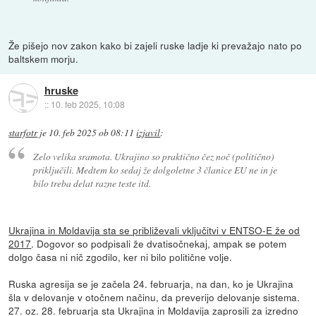
Že pišejo nov zakon kako bi zajeli ruske ladje ki prevažajo nato po
baltskem morju.
hruske
::
10. feb 2025, 10:08
starfotr
je
10. feb 2025 ob 08:11
izjavil
:
Zelo velika sramota. Ukrajino so praktično čez noč (politično)
priključili. Medtem ko sedaj že dolgoletne 3 članice EU ne in je
bilo treba delat razne teste itd.
Ukrajina in Moldavija sta se približevali vključitvi v ENTSO-E že od
2017
. Dogovor so podpisali že dvatisočnekaj, ampak se potem
dolgo časa ni nič zgodilo, ker ni bilo politične volje.
Ruska agresija se je začela 24. februarja, na dan, ko je Ukrajina
šla v delovanje v otočnem načinu, da preverijo delovanje sistema.
27. oz. 28. februarja sta Ukrajina in Moldavija zaprosili za izredno