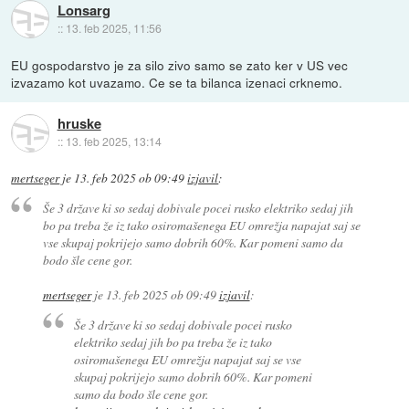
Lonsarg
::
13. feb 2025, 11:56
EU gospodarstvo je za silo zivo samo se zato ker v US vec
izvazamo kot uvazamo. Ce se ta bilanca izenaci crknemo.
hruske
::
13. feb 2025, 13:14
mertseger
je
13. feb 2025 ob 09:49
izjavil
:
Še 3 države ki so sedaj dobivale pocei rusko elektriko sedaj jih
bo pa treba že iz tako osiromašenega EU omrežja napajat saj se
vse skupaj pokrijejo samo dobrih 60%. Kar pomeni samo da
bodo šle cene gor.
mertseger
je
13. feb 2025 ob 09:49
izjavil
:
Še 3 države ki so sedaj dobivale pocei rusko
elektriko sedaj jih bo pa treba že iz tako
osiromašenega EU omrežja napajat saj se vse
skupaj pokrijejo samo dobrih 60%. Kar pomeni
samo da bodo šle cene gor.