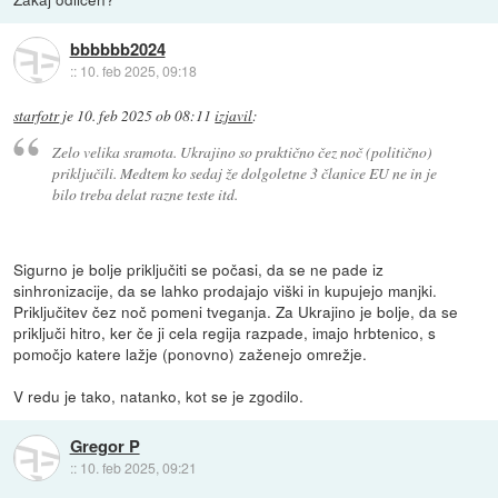
bbbbbb2024
::
10. feb 2025, 09:18
starfotr
je
10. feb 2025 ob 08:11
izjavil
:
Zelo velika sramota. Ukrajino so praktično čez noč (politično)
priključili. Medtem ko sedaj že dolgoletne 3 članice EU ne in je
bilo treba delat razne teste itd.
Sigurno je bolje priključiti se počasi, da se ne pade iz
sinhronizacije, da se lahko prodajajo viški in kupujejo manjki.
Priključitev čez noč pomeni tveganja. Za Ukrajino je bolje, da se
priključi hitro, ker če ji cela regija razpade, imajo hrbtenico, s
pomočjo katere lažje (ponovno) zaženejo omrežje.
V redu je tako, natanko, kot se je zgodilo.
Gregor P
::
10. feb 2025, 09:21