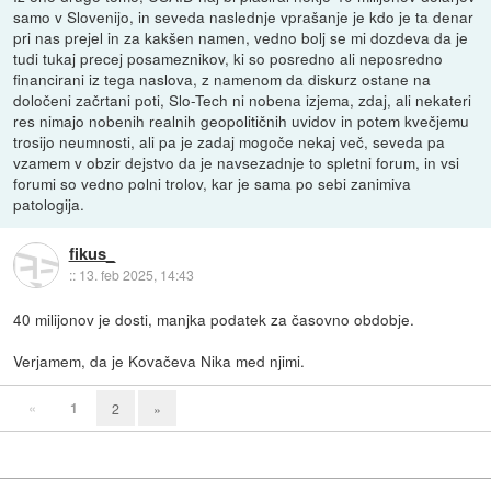
samo v Slovenijo, in seveda naslednje vprašanje je kdo je ta denar
pri nas prejel in za kakšen namen, vedno bolj se mi dozdeva da je
tudi tukaj precej posameznikov, ki so posredno ali neposredno
financirani iz tega naslova, z namenom da diskurz ostane na
določeni začrtani poti, Slo-Tech ni nobena izjema, zdaj, ali nekateri
res nimajo nobenih realnih geopolitičnih uvidov in potem kvečjemu
trosijo neumnosti, ali pa je zadaj mogoče nekaj več, seveda pa
vzamem v obzir dejstvo da je navsezadnje to spletni forum, in vsi
forumi so vedno polni trolov, kar je sama po sebi zanimiva
patologija.
fikus_
::
13. feb 2025, 14:43
40 milijonov je dosti, manjka podatek za časovno obdobje.
Verjamem, da je Kovačeva Nika med njimi.
«
1
2
»