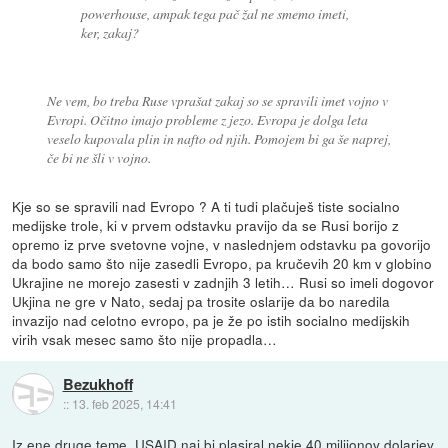
powerhouse, ampak tega pač žal ne smemo imeti,
ker, zakaj?
Ne vem, bo treba Ruse vprašat zakaj so se spravili imet vojno v
Evropi. Očitno imajo probleme z jezo. Evropa je dolga leta
veselo kupovala plin in nafto od njih. Pomojem bi ga še naprej,
če bi ne šli v vojno.
Kje so se spravili nad Evropo ? A ti tudi plačuješ tiste socialno
medijske trole, ki v prvem odstavku pravijo da se Rusi borijo z
opremo iz prve svetovne vojne, v naslednjem odstavku pa govorijo
da bodo samo što nije zasedli Evropo, pa kručevih 20 km v globino
Ukrajine ne morejo zasesti v zadnjih 3 letih… Rusi so imeli dogovor
Ukjina ne gre v Nato, sedaj pa trosite oslarije da bo naredila
invazijo nad celotno evropo, pa je že po istih socialno medijskih
virih vsak mesec samo što nije propadla…
Bezukhoff
::
13. feb 2025, 14:41
Iz ene druge teme, USAID naj bi plasiral nekje 40 milijonov dolarjev