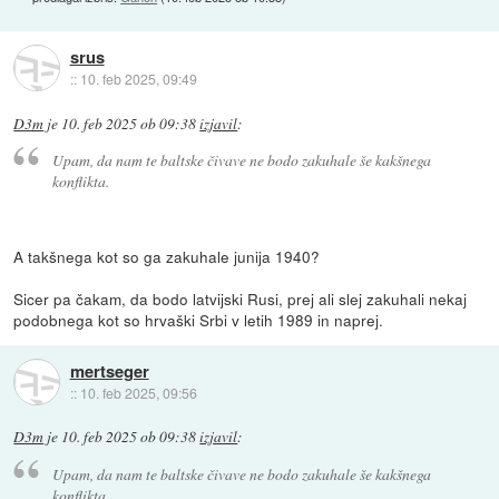
srus
::
10. feb 2025, 09:49
D3m
je
10. feb 2025 ob 09:38
izjavil
:
Upam, da nam te baltske čivave ne bodo zakuhale še kakšnega
konflikta.
A takšnega kot so ga zakuhale junija 1940?
Sicer pa čakam, da bodo latvijski Rusi, prej ali slej zakuhali nekaj
podobnega kot so hrvaški Srbi v letih 1989 in naprej.
mertseger
::
10. feb 2025, 09:56
D3m
je
10. feb 2025 ob 09:38
izjavil
:
Upam, da nam te baltske čivave ne bodo zakuhale še kakšnega
konflikta.