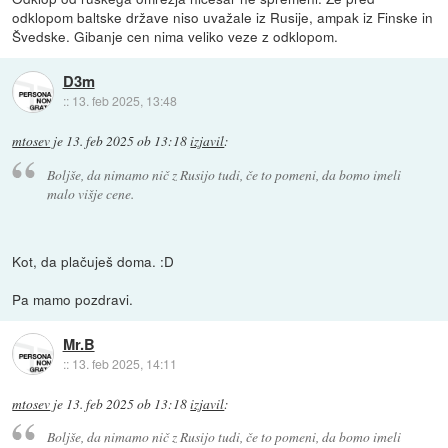
odklopom baltske države niso uvažale iz Rusije, ampak iz Finske in
Švedske. Gibanje cen nima veliko veze z odklopom.
D3m
::
13. feb 2025, 13:48
mtosev
je
13. feb 2025 ob 13:18
izjavil
:
Boljše, da nimamo nič z Rusijo tudi, če to pomeni, da bomo imeli
malo višje cene.
Kot, da plačuješ doma. :D
Pa mamo pozdravi.
Mr.B
::
13. feb 2025, 14:11
mtosev
je
13. feb 2025 ob 13:18
izjavil
:
Boljše, da nimamo nič z Rusijo tudi, če to pomeni, da bomo imeli