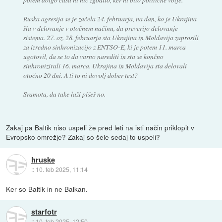
Ruska agresija se je začela 24. februarja, na dan, ko je Ukrajina
šla v delovanje v otočnem načinu, da preverijo delovanje
sistema. 27. oz. 28. februarja sta Ukrajina in Moldavija zaprosili
za izredno sinhronizacijo z ENTSO-E, ki je potem 11. marca
ugotovil, da se to da varno narediti in sta se končno
sinhronizirali 16. marca. Ukrajina in Moldavija sta delovali
otočno 20 dni. A ti to ni dovolj dober test?
Sramota, da take laži pišeš no.
Zakaj pa Baltik niso uspeli že pred leti na isti način priklopit v
Evropsko omrežje? Zakaj so šele sedaj to uspeli?
hruske
::
10. feb 2025, 11:14
Ker so Baltik in ne Balkan.
starfotr
::
10. feb 2025, 12:50