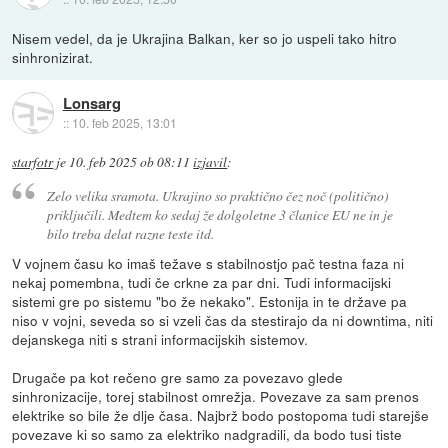
Nisem vedel, da je Ukrajina Balkan, ker so jo uspeli tako hitro
sinhronizirat.
Lonsarg
::
10. feb 2025, 13:01
starfotr
je
10. feb 2025 ob 08:11
izjavil
:
Zelo velika sramota. Ukrajino so praktično čez noč (politično)
priključili. Medtem ko sedaj že dolgoletne 3 članice EU ne in je
bilo treba delat razne teste itd.
V vojnem času ko imaš težave s stabilnostjo pač testna faza ni
nekaj pomembna, tudi če crkne za par dni. Tudi informacijski
sistemi gre po sistemu "bo že nekako". Estonija in te države pa
niso v vojni, seveda so si vzeli čas da stestirajo da ni downtima, niti
dejanskega niti s strani informacijskih sistemov.
Drugače pa kot rečeno gre samo za povezavo glede
sinhronizacije, torej stabilnost omrežja. Povezave za sam prenos
elektrike so bile že dlje časa. Najbrž bodo postopoma tudi starejše
povezave ki so samo za elektriko nadgradili, da bodo tusi tiste