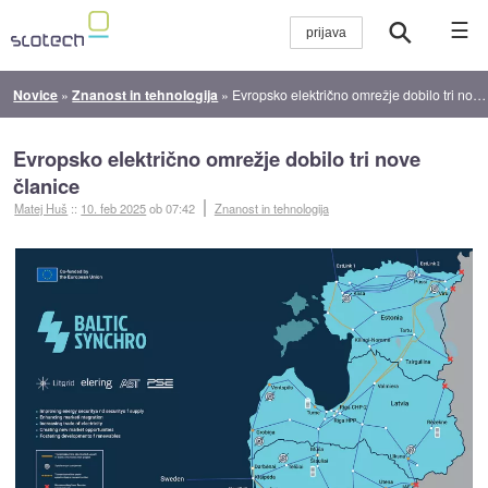
☰
Novice
»
Znanost in tehnologija
»
Evropsko električno omrežje dobilo tri nove članice
Evropsko električno omrežje dobilo tri nove
članice
Matej Huš
::
10. feb 2025
ob 07:42
Znanost in tehnologija