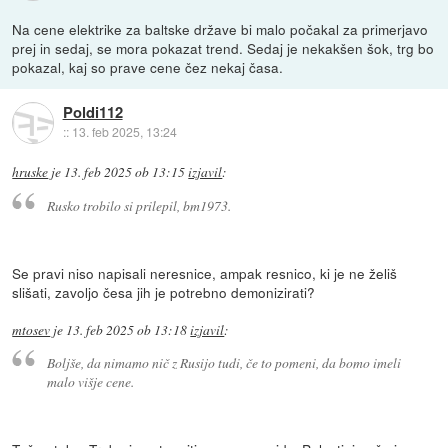
Na cene elektrike za baltske države bi malo počakal za primerjavo
prej in sedaj, se mora pokazat trend. Sedaj je nekakšen šok, trg bo
pokazal, kaj so prave cene čez nekaj časa.
Poldi112
::
13. feb 2025, 13:24
hruske
je
13. feb 2025 ob 13:15
izjavil
:
Rusko trobilo si prilepil, bm1973.
Se pravi niso napisali neresnice, ampak resnico, ki je ne želiš
slišati, zavoljo česa jih je potrebno demonizirati?
mtosev
je
13. feb 2025 ob 13:18
izjavil
:
Boljše, da nimamo nič z Rusijo tudi, če to pomeni, da bomo imeli
malo višje cene.