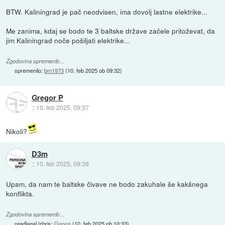
BTW. Kaliningrad je pač neodvisen, ima dovolj lastne elektrike...
Me zanima, kdaj se bodo te 3 baltske države začele pritoževat, da
jim Kaliningrad noče pošiljati elektrike...
Zgodovina sprememb…
spremenilo:
bm1973
(
10. feb 2025 ob 09:32
)
Gregor P
::
10. feb 2025, 09:37
Nikoli?
D3m
::
10. feb 2025, 09:38
Upam, da nam te baltske čivave ne bodo zakuhale še kakšnega
konflikta.
Zgodovina sprememb…
predlagal izbris:
Ganon
(
10. feb 2025 ob 10:33
)