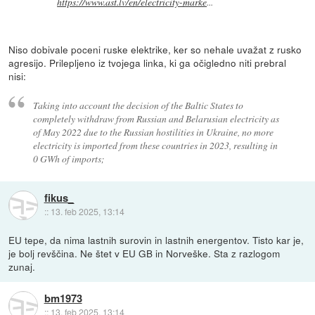
https://www.ast.lv/en/electricity-marke
...
Niso dobivale poceni ruske elektrike, ker so nehale uvažat z rusko
agresijo. Prilepljeno iz tvojega linka, ki ga očigledno niti prebral
nisi:
Taking into account the decision of the Baltic States to
completely withdraw from Russian and Belarusian electricity as
of May 2022 due to the Russian hostilities in Ukraine, no more
electricity is imported from these countries in 2023, resulting in
0 GWh of imports;
fikus_
::
13. feb 2025, 13:14
EU tepe, da nima lastnih surovin in lastnih energentov. Tisto kar je,
je bolj revščina. Ne štet v EU GB in Norveške. Sta z razlogom
zunaj.
bm1973
::
13. feb 2025, 13:14