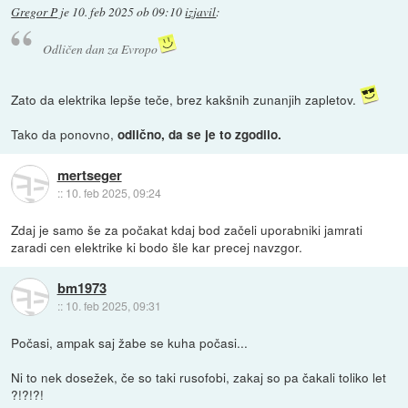
Gregor P
je
10. feb 2025 ob 09:10
izjavil
:
Odličen dan za Evropo
Zato da elektrika lepše teče, brez kakšnih zunanjih zapletov.
Tako da ponovno,
odlično, da se je to zgodilo.
mertseger
::
10. feb 2025, 09:24
Zdaj je samo še za počakat kdaj bod začeli uporabniki jamrati
zaradi cen elektrike ki bodo šle kar precej navzgor.
bm1973
::
10. feb 2025, 09:31
Počasi, ampak saj žabe se kuha počasi...
Ni to nek dosežek, če so taki rusofobi, zakaj so pa čakali toliko let
?!?!?!