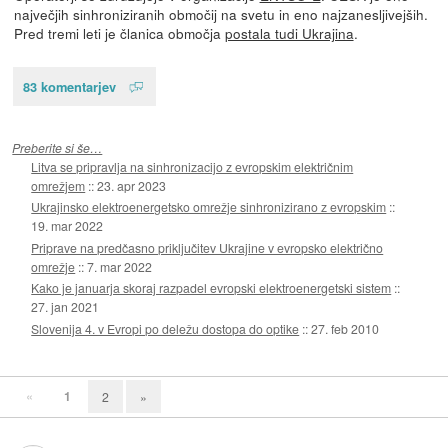
največjih sinhroniziranih območij na svetu in eno najzanesljivejših.
Pred tremi leti je članica območja
postala tudi Ukrajina
.
83 komentarjev
Preberite si še…
Litva se pripravlja na sinhronizacijo z evropskim električnim
omrežjem
::
23. apr 2023
Ukrajinsko elektroenergetsko omrežje sinhronizirano z evropskim
::
19. mar 2022
Priprave na predčasno priključitev Ukrajine v evropsko električno
omrežje
::
7. mar 2022
Kako je januarja skoraj razpadel evropski elektroenergetski sistem
::
27. jan 2021
Slovenija 4. v Evropi po deležu dostopa do optike
::
27. feb 2010
«
1
2
»