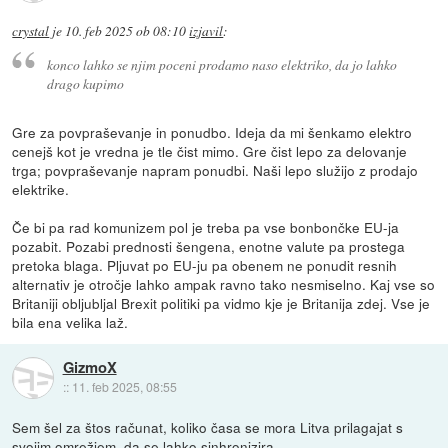
crystal
je
10. feb 2025 ob 08:10
izjavil
:
konco lahko se njim poceni prodamo naso elektriko, da jo lahko
drago kupimo
Gre za povpraševanje in ponudbo. Ideja da mi šenkamo elektro
cenejš kot je vredna je tle čist mimo. Gre čist lepo za delovanje
trga; povpraševanje napram ponudbi. Naši lepo služijo z prodajo
elektrike.
Če bi pa rad komunizem pol je treba pa vse bonbončke EU-ja
pozabit. Pozabi prednosti šengena, enotne valute pa prostega
pretoka blaga. Pljuvat po EU-ju pa obenem ne ponudit resnih
alternativ je otročje lahko ampak ravno tako nesmiselno. Kaj vse so
Britaniji obljubljal Brexit politiki pa vidmo kje je Britanija zdej. Vse je
bila ena velika laž.
GizmoX
::
11. feb 2025, 08:55
Sem šel za štos računat, koliko časa se mora Litva prilagajat s
svojim omrežjem, da se lahko sinhronizira.