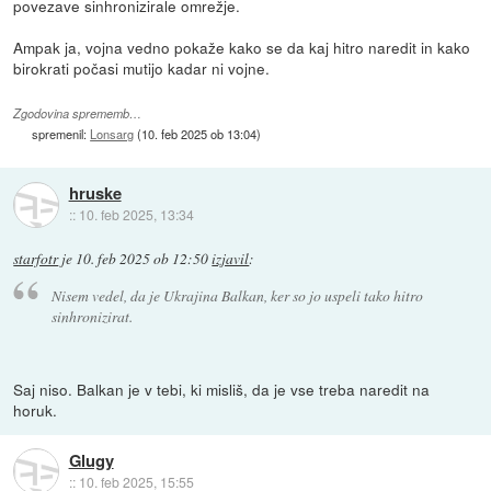
povezave sinhronizirale omrežje.
Ampak ja, vojna vedno pokaže kako se da kaj hitro naredit in kako
birokrati počasi mutijo kadar ni vojne.
Zgodovina sprememb…
spremenil:
Lonsarg
(
10. feb 2025 ob 13:04
)
hruske
::
10. feb 2025, 13:34
starfotr
je
10. feb 2025 ob 12:50
izjavil
:
Nisem vedel, da je Ukrajina Balkan, ker so jo uspeli tako hitro
sinhronizirat.
Saj niso. Balkan je v tebi, ki misliš, da je vse treba naredit na
horuk.
Glugy
::
10. feb 2025, 15:55