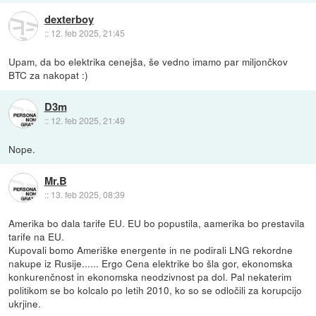
dexterboy
::
12. feb 2025, 21:45
Upam, da bo elektrika cenejša, še vedno imamo par miljončkov
BTC za nakopat :)
D3m
::
12. feb 2025, 21:49
Nope.
Mr.B
::
13. feb 2025, 08:39
Amerika bo dala tarife EU. EU bo popustila, aamerika bo prestavila
tarife na EU.
Kupovali bomo Ameriške energente in ne podirali LNG rekordne
nakupe iz Rusije...... Ergo Cena elektrike bo šla gor, ekonomska
konkurenčnost in ekonomska neodzivnost pa dol. Pal nekaterim
politikom se bo kolcalo po letih 2010, ko so se odločili za korupcijo
ukrjine.