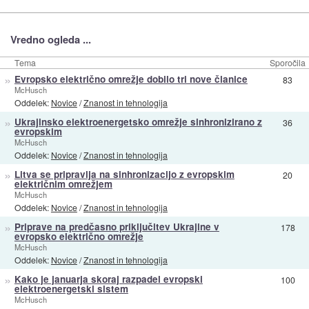
Vredno ogleda ...
Tema
Sporočila
»
Evropsko električno omrežje dobilo tri nove članice
83
McHusch
Oddelek:
Novice
/
Znanost in tehnologija
»
Ukrajinsko elektroenergetsko omrežje sinhronizirano z
36
evropskim
McHusch
Oddelek:
Novice
/
Znanost in tehnologija
»
Litva se pripravlja na sinhronizacijo z evropskim
20
električnim omrežjem
McHusch
Oddelek:
Novice
/
Znanost in tehnologija
»
Priprave na predčasno priključitev Ukrajine v
178
evropsko električno omrežje
McHusch
Oddelek:
Novice
/
Znanost in tehnologija
»
Kako je januarja skoraj razpadel evropski
100
elektroenergetski sistem
McHusch