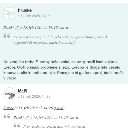
hruske
::
13. feb 2025, 14:26
Bezukhoff
je
13. feb 2025 ob 14:20
izjavil
:
Evro-ruska naveza bi bila zelo potenten powerhouse, ampak
tega pač žal ne smemo imeti, ker, zakaj?
Ne vem, bo treba Ruse vprašat zakaj so se spravili imet vojno v
Evropi. Očitno imajo probleme z jezo. Evropa je dolga leta veselo
kupovala plin in nafto od njih. Pomojem bi ga še naprej, če bi ne šli
v vojno.
Mr.B
::
13. feb 2025, 14:33
hruske
je
13. feb 2025 ob 14:26
izjavil
:
Bezukhoff
je
13. feb 2025 ob 14:20
izjavil
:
Evro-ruska naveza bi bila zelo potenten