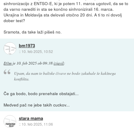
sinhronizacijo z ENTSO-E, ki je potem 11. marca ugotovil, da se to
da varno narediti in sta se končno sinhronizirali 16. marca.
Ukrajina in Moldavija sta delovali otočno 20 dni. A ti to ni dovolj
dober test?
Sramota, da take laži pišeš no.
bm1973
::
10. feb 2025, 10:52
D3m
je
10. feb 2025 ob 09:38
izjavil
:
Upam, da nam te baltske čivave ne bodo zakuhale še kakšnega
konflikta.
Če ga bodo, bodo prenehale obstajati...
Medved pač ne jebe takih cuckov...
stara mama
::
10. feb 2025, 11:06