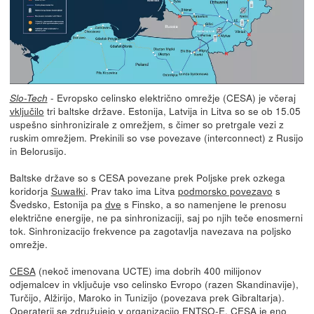
- Evropsko celinsko električno omrežje (CESA) je včeraj
Slo-Tech
vključilo
tri baltske države. Estonija, Latvija in Litva so se ob 15.05
uspešno sinhronizirale z omrežjem, s čimer so pretrgale vezi z
ruskim omrežjem. Prekinili so vse povezave (interconnect) z Rusijo
in Belorusijo.
Baltske države so s CESA povezane prek Poljske prek ozkega
koridorja
Suwałki
. Prav tako ima Litva
podmorsko povezavo
s
Švedsko, Estonija pa
dve
s Finsko, a so namenjene le prenosu
električne energije, ne pa sinhronizaciji, saj po njih teče enosmerni
tok. Sinhronizacijo frekvence pa zagotavlja navezava na poljsko
omrežje.
CESA
(nekoč imenovana UCTE) ima dobrih 400 milijonov
odjemalcev in vključuje vso celinsko Evropo (razen Skandinavije),
Turčijo, Alžirijo, Maroko in Tunizijo (povezava prek Gibraltarja).
Operaterji se združujejo v organizacijo
ENTSO-E
. CESA je eno