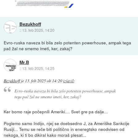
Bezukhoff
::
13. feb 2025, 14:20
Evro-ruska naveza bi bila zelo potenten powerhouse, ampak tega
pač žal ne smemo imeti, ker, zakaj?
Mr.B
::
13. feb 2025, 14:25
Bezukhoff
je
13. feb 2025 ob 14:20
izjavil
:
Evro-ruska naveza bi bila zelo potenten powerhouse, ampak
tega pač žal ne smemo imeti, ker, zakaj?
Ker bomo raje počepnili Ameriki.... Svet gre pa dalje...
Poglemo samo Indijo, njej se doebsedno J, za Ameriške Sankcije
Rusiji... Temu se reče biti politično in eneregtsko neodvisen od
nekoga, ki ti bo dikiral kako moraš plesat...