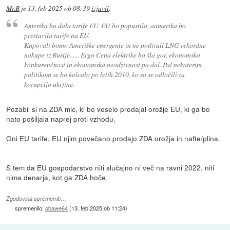
Mr.B
je
13. feb 2025 ob 08:39
izjavil
:
Amerika bo dala tarife EU. EU bo popustila, aamerika bo
prestavila tarife na EU.
Kupovali bomo Ameriške energente in ne podirali LNG rekordne
nakupe iz Rusije...... Ergo Cena elektrike bo šla gor, ekonomska
konkurenčnost in ekonomska neodzivnost pa dol. Pal nekaterim
politikom se bo kolcalo po letih 2010, ko so se odločili za
korupcijo ukrjine.
Pozabil si na ZDA mic, ki bo veselo prodajal orožje EU, ki ga bo
nato pošiljala naprej proti vzhodu.
Oni EU tarife, EU njim povečano prodajo ZDA orožja in nafte/plina.
S tem da EU gospodarstvo niti slučajno ni več na ravni 2022, niti
nima denarja, kot ga ZDA hoče.
Zgodovina sprememb…
spremenilo:
sbawe64
(
13. feb 2025 ob 11:24
)