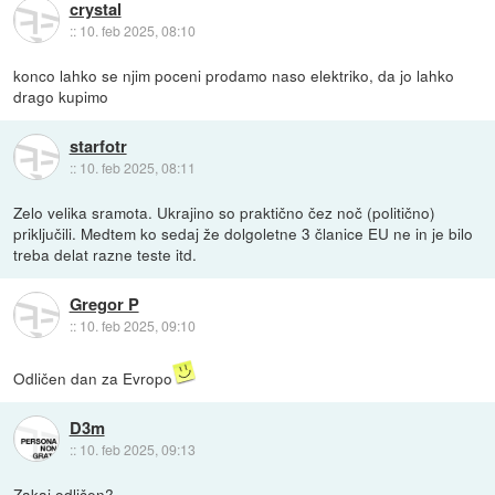
crystal
::
10. feb 2025, 08:10
konco lahko se njim poceni prodamo naso elektriko, da jo lahko
drago kupimo
starfotr
::
10. feb 2025, 08:11
Zelo velika sramota. Ukrajino so praktično čez noč (politično)
priključili. Medtem ko sedaj že dolgoletne 3 članice EU ne in je bilo
treba delat razne teste itd.
Gregor P
::
10. feb 2025, 09:10
Odličen dan za Evropo
D3m
::
10. feb 2025, 09:13
Zakaj odličen?