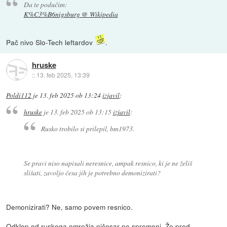
Da te podučim:
K%C3%B6nigsburg @ Wikipedia
Pač nivo Slo-Tech leftardov
.
hruske
::
13. feb 2025, 13:39
Poldi112
je
13. feb 2025 ob 13:24
izjavil
:
hruske
je
13. feb 2025 ob 13:15
izjavil
:
Rusko trobilo si prilepil, bm1973.
Se pravi niso napisali neresnice, ampak resnico, ki je ne želiš
slišati, zavoljo česa jih je potrebno demonizirati?
Demonizirati? Ne, samo povem resnico.
Odklop od ruskega omrežja ničesar ne spremeni. Že pred