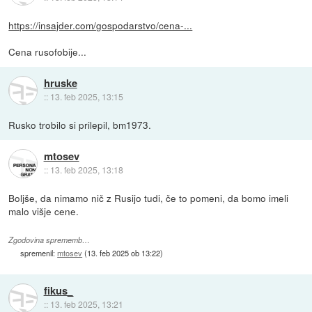
https://insajder.com/gospodarstvo/cena-...
Cena rusofobije...
hruske
::
13. feb 2025, 13:15
Rusko trobilo si prilepil, bm1973.
mtosev
::
13. feb 2025, 13:18
Boljše, da nimamo nič z Rusijo tudi, če to pomeni, da bomo imeli
malo višje cene.
Zgodovina sprememb…
spremenil:
mtosev
(
13. feb 2025 ob 13:22
)
fikus_
::
13. feb 2025, 13:21