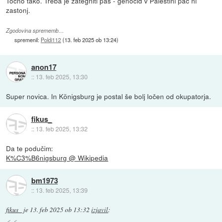
Točno tako. Treba je zategniti pas - genocid v Palestini pač ni
zastonj.
Zgodovina sprememb…
spremenil:
Poldi112
(
13. feb 2025 ob 13:24
)
anon17
::
13. feb 2025, 13:30
Super novica. In Königsburg je postal še bolj ločen od okupatorja.
fikus_
::
13. feb 2025, 13:32
Da te podučim:
K%C3%B6nigsburg @ Wikipedia
bm1973
::
13. feb 2025, 13:39
fikus_
je
13. feb 2025 ob 13:32
izjavil
: