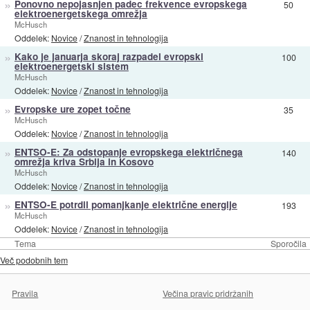
»
Ponovno nepojasnjen padec frekvence evropskega
50
elektroenergetskega omrežja
McHusch
Oddelek:
Novice
/
Znanost in tehnologija
»
Kako je januarja skoraj razpadel evropski
100
elektroenergetski sistem
McHusch
Oddelek:
Novice
/
Znanost in tehnologija
»
Evropske ure zopet točne
35
McHusch
Oddelek:
Novice
/
Znanost in tehnologija
»
ENTSO-E: Za odstopanje evropskega električnega
140
omrežja kriva Srbija in Kosovo
McHusch
Oddelek:
Novice
/
Znanost in tehnologija
»
ENTSO-E potrdil pomanjkanje električne energije
193
McHusch
Oddelek:
Novice
/
Znanost in tehnologija
Tema
Sporočila
Več podobnih tem
Pravila
Večina pravic pridržanih