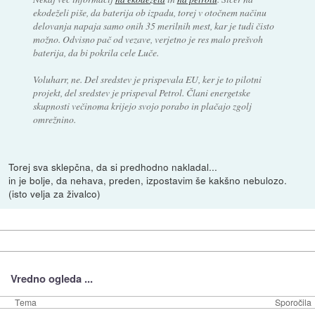
ekodeželi piše, da baterija ob izpadu, torej v otočnem načinu
delovanja napaja samo onih 35 merilnih mest, kar je tudi čisto
možno. Odvisno pač od vezave, verjetno je res malo prešvoh
baterija, da bi pokrila cele Luče.
Voluharr, ne. Del sredstev je prispevala EU, ker je to pilotni
projekt, del sredstev je prispeval Petrol. Člani energetske
skupnosti večinoma krijejo svojo porabo in plačajo zgolj
omrežnino.
Torej sva sklepčna, da si predhodno nakladal...
in je bolje, da nehava, preden, izpostavim še kakšno nebulozo.
(isto velja za živalco)
Vredno ogleda ...
Tema
Sporočila