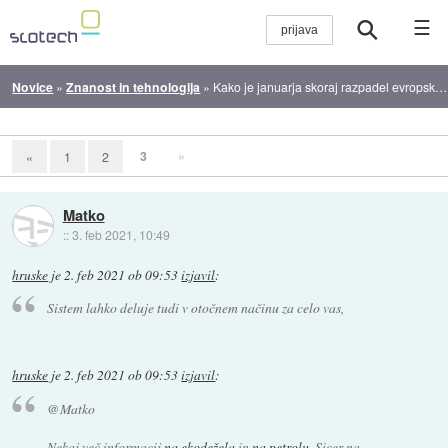
☰
Novice
»
Znanost in tehnologija
»
Kako je januarja skoraj razpadel evropski elektroenergetski sistem
3
»
«
1
2
Matko
::
3. feb 2021, 10:49
hruske
je
2. feb 2021 ob 09:53
izjavil
:
Sistem lahko deluje tudi v otočnem načinu za celo vas,
hruske
je
2. feb 2021 ob 09:53
izjavil
:
@Matko
Nekaj več informacij
na ekodežela
in
na petrolu
. Sicer na