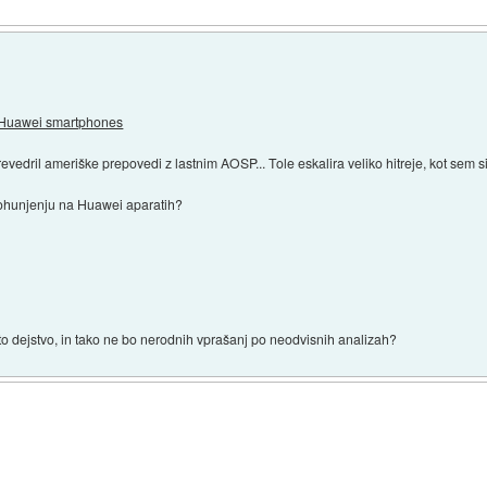
r Huawei smartphones
vedril ameriške prepovedi z lastnim AOSP... Tole eskalira veliko hitreje, kot sem si
vohunjenju na Huawei aparatih?
je to dejstvo, in tako ne bo nerodnih vprašanj po neodvisnih analizah?