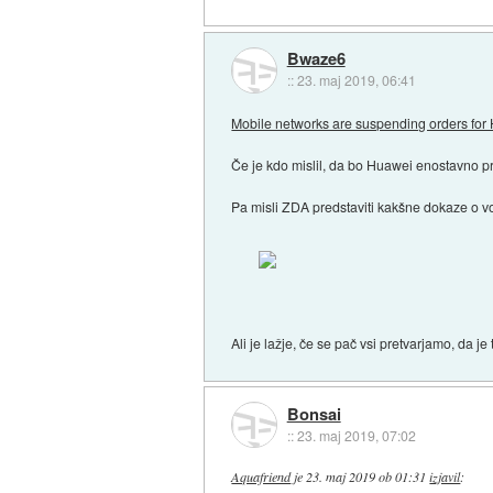
Bwaze6
::
23. maj 2019, 06:41
Mobile networks are suspending orders fo
Če je kdo mislil, da bo Huawei enostavno pre
Pa misli ZDA predstaviti kakšne dokaze o 
Ali je lažje, če se pač vsi pretvarjamo, da 
Bonsai
::
23. maj 2019, 07:02
Aquafriend
je
23. maj 2019 ob 01:31
izjavil
: