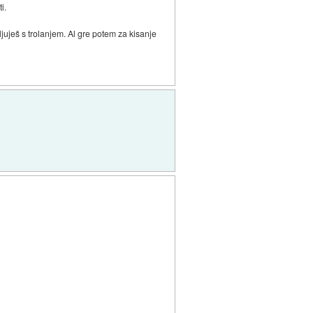
i.
uješ s trolanjem. Al gre potem za kisanje