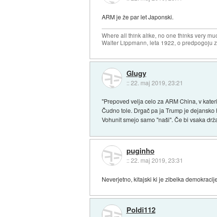
ARM je že par let Japonski.
Where all think alike, no one thinks very mu
Walter Lippmann, leta 1922, o predpogoju 
Glugy
::
22. maj 2019, 23:21
"Prepoved velja celo za ARM China, v kater
Čudno tole. Drgač pa ja Trump je dejansko h
Vohunit smejo samo "naši". Če bi vsaka drža
puginho
::
22. maj 2019, 23:31
Neverjetno, kitajski ki je zibelka demokracij
Poldi112