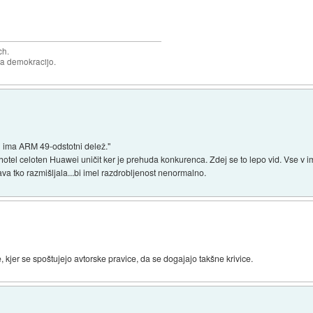
ch.
za demokracijo.
i ima ARM 49-odstotni delež."
otel celoten Huawei uničit ker je prehuda konkurenca. Zdej se to lepo vid. Vse v i
va tko razmišljala...bi imel razdrobljenost nenormalno.
e, kjer se spoštujejo avtorske pravice, da se dogajajo takšne krivice.