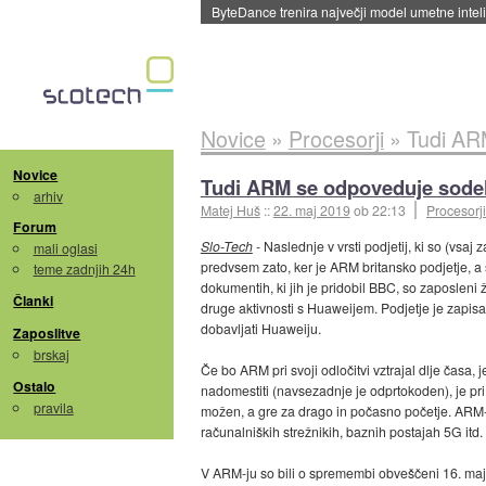
Spletne strani začele streči oglase za agente
Novice
»
Procesorji
»
Tudi AR
Novice
Tudi ARM se odpoveduje sode
arhiv
Matej Huš
::
22. maj 2019
ob 22:13
Procesorji
Forum
Slo-Tech
- Naslednje v vrsti podjetij, ki so (vsaj
mali oglasi
predvsem zato, ker je ARM britansko podjetje, a 
teme zadnjih 24h
dokumentih, ki jih je pridobil BBC, so zaposleni 
Članki
druge aktivnosti s Huaweijem. Podjetje je zapisal
dobavljati Huaweiju.
Zaposlitve
brskaj
Če bo ARM pri svoji odločitvi vztrajal dlje čas
Ostalo
nadomestiti (navsezadnje je odprtokoden), je pri
pravila
možen, a gre za drago in počasno početje. ARM-jev
računalniških strežnikih, baznih postajah 5G itd.
V ARM-ju so bili o spremembi obveščeni 16. maja