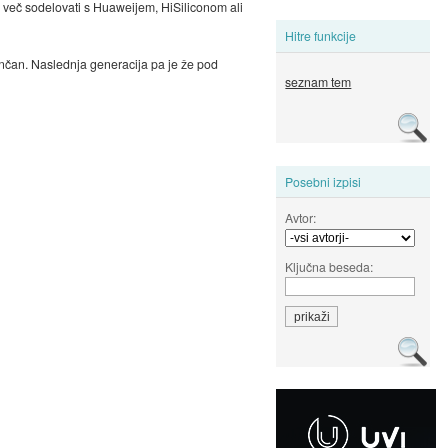
več sodelovati s Huaweijem, HiSiliconom ali
Hitre funkcije
končan. Naslednja generacija pa je že pod
seznam tem
Posebni izpisi
Avtor:
Ključna beseda: