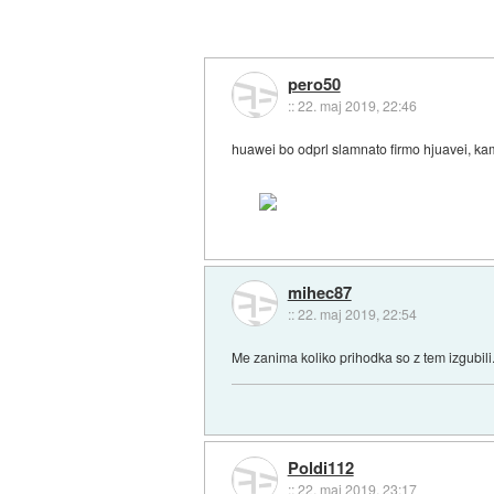
pero50
::
22. maj 2019, 22:46
huawei bo odprl slamnato firmo hjuavei, kamo
mihec87
::
22. maj 2019, 22:54
Me zanima koliko prihodka so z tem izgubili.
Poldi112
::
22. maj 2019, 23:17