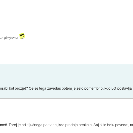
ive platformo
orabi kot orozje!? Ce se tega zavedas potem je zelo pomembno, kdo 5G postavlja p
e meč. Torej je od ključnega pomena, kdo prodaja penkala. Saj si to hotu povedat, 